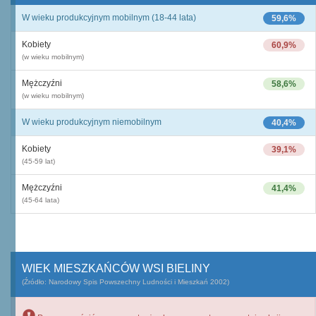
W wieku produkcyjnym mobilnym (18-44 lata)
59,6%
Kobiety
60,9%
(w wieku mobilnym)
Mężczyźni
58,6%
(w wieku mobilnym)
W wieku produkcyjnym niemobilnym
40,4%
Kobiety
39,1%
(45-59 lat)
Mężczyźni
41,4%
(45-64 lata)
WIEK MIESZKAŃCÓW WSI BIELINY
(Źródło: Narodowy Spis Powszechny Ludności i Mieszkań 2002)