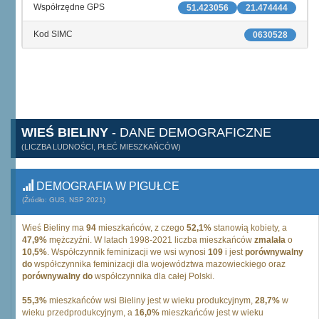
Współrzędne GPS
51.423056
21.474444
Kod SIMC
0630528
WIEŚ BIELINY
- DANE DEMOGRAFICZNE
(LICZBA LUDNOŚCI, PŁEĆ MIESZKAŃCÓW)
DEMOGRAFIA W PIGUŁCE
(Źródło: GUS, NSP 2021)
Wieś Bieliny ma
94
mieszkańców, z czego
52,1%
stanowią kobiety, a
47,9%
mężczyźni. W latach 1998-2021 liczba mieszkańców
zmalała
o
10,5%
. Współczynnik feminizacji we wsi wynosi
109
i jest
porównywalny
do
współczynnika feminizacji dla województwa mazowieckiego oraz
porównywalny do
współczynnika dla całej Polski.
55,3%
mieszkańców wsi Bieliny jest w wieku produkcyjnym,
28,7%
w
wieku przedprodukcyjnym, a
16,0%
mieszkańców jest w wieku