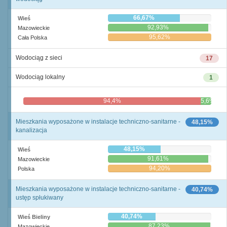
66,67%
Wieś
92,93%
Mazowieckie
95,62%
Cała Polska
Wodociąg z sieci
17
Wodociąg lokalny
1
94,4%
5,6%
Mieszkania wyposażone w instalacje techniczno-sanitarne -
48,15%
kanalizacja
48,15%
Wieś
91,61%
Mazowieckie
94,20%
Polska
Mieszkania wyposażone w instalacje techniczno-sanitarne -
40,74%
ustęp spłukiwany
40,74%
Wieś Bieliny
87,23%
Mazowieckie