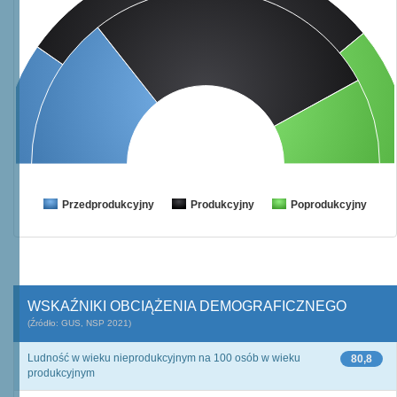
Przedprodukcyjny
Produkcyjny
Poprodukcyjny
WSKAŹNIKI OBCIĄŻENIA DEMOGRAFICZNEGO
(Źródło: GUS, NSP 2021)
Ludność w wieku nieprodukcyjnym na 100 osób w wieku
80,8
produkcyjnym