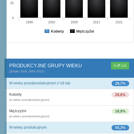
25
0
1998
2002
2009
2011
2021
Kobiety
Mężczyźni
PRODUKCYJNE GRUPY WIEKU
%
123
(Źródło: GUS, NSP 2021)
W wieku przedprodukcyjnym (<18 lat)
28,7%
Kobiety
28,6%
(w wieku przedprodukcyjnym)
Mężczyźni
28,9%
(w wieku przedprodukcyjnym)
W wieku produkcyjnym
55,3%