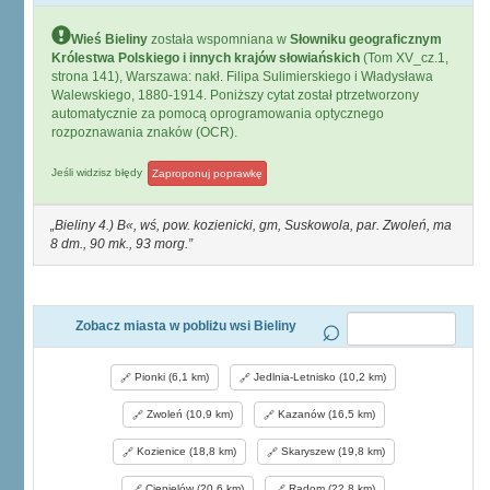
Wieś Bieliny
została wspomniana w
Słowniku geograficznym
Królestwa Polskiego i innych krajów słowiańskich
(Tom XV_cz.1,
strona 141), Warszawa: nakł. Filipa Sulimierskiego i Władysława
Walewskiego, 1880-1914. Poniższy cytat został ptrzetworzony
automatycznie za pomocą oprogramowania optycznego
rozpoznawania znaków (OCR).
Jeśli widzisz błędy
Zaproponuj poprawkę
Bieliny 4.) B«, wś, pow. kozienicki, gm, Suskowola, par. Zwoleń, ma
8 dm., 90 mk., 93 morg.
Zobacz miasta w pobliżu wsi Bieliny
Pionki (6,1 km)
Jedlnia-Letnisko (10,2 km)
Zwoleń (10,9 km)
Kazanów (16,5 km)
Kozienice (18,8 km)
Skaryszew (19,8 km)
Ciepielów (20,6 km)
Radom (22,8 km)