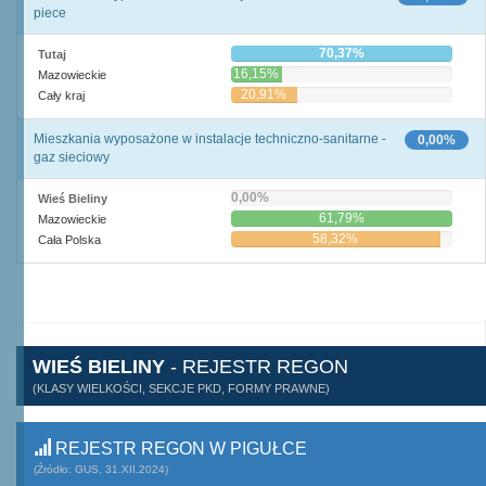
piece
70,37%
Tutaj
16,15%
Mazowieckie
20,91%
Cały kraj
Mieszkania wyposażone w instalacje techniczno-sanitarne -
0,00%
gaz sieciowy
0,00%
Wieś Bieliny
61,79%
Mazowieckie
58,32%
Cała Polska
WIEŚ BIELINY
- REJESTR REGON
(KLASY WIELKOŚCI, SEKCJE PKD, FORMY PRAWNE)
REJESTR REGON W PIGUŁCE
(Źródło: GUS, 31.XII.2024)