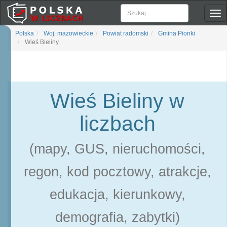
Pok
naw
Polska
Woj. mazowieckie
Powiat radomski
Gmina Pionki
Wieś Bieliny
Wieś Bieliny w
liczbach
(mapy, GUS, nieruchomości,
regon, kod pocztowy, atrakcje,
edukacja, kierunkowy,
demografia, zabytki)