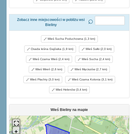
Zobacz inne miejscowości w pobliżu wsi
Bieliny
Wieś Sucha Poduchowna (1,3 km)
Osada leśna Gajówka (1,9 km)
Wieś Sałki (2,0 km)
Wieś Czarna Wieś (2,4 km)
Wieś Sucha (2,4 km)
Wieś Mireń (2,6 km)
Wieś Męciszów (2,7 km)
Wieś Płachty (3,0 km)
Wieś Czarna Kolonia (3,1 km)
Wieś Helenów (3,4 km)
Wieś Bieliny na mapie