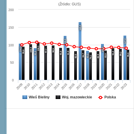
(Źródło: GUS)
200
165,0
150
127,0
126,0
100
106,1
104,0
103,0
102,3
98,9
97,7
95,6
91,6
91,8
91,0
91,2
89,2
86,6
84,7
83,9
83,0
82,5
82,3
79,1
50
0
2012
2019
2023
2015
2011
2018
2022
2014
2010
2017
2021
2013
2009
2016
2020
Wieś Bieliny
Woj. mazowieckie
Polska