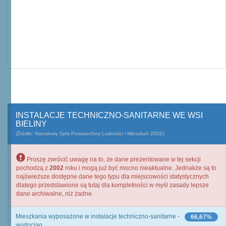
INSTALACJE TECHNICZNO-SANITARNE WE WSI
BIELINY
(Źródło: Narodowy Spis Powszechny Ludności i Mieszkań 2002)
Proszę zwrócić uwagę na to, że dane prezentowane w tej sekcji
pochodzą z
2002
roku i mogą już być mocno nieaktualne. Jednakże są to
najświeższe dostępne dane tego typu dla miejscowości statystycznych
dlatego przedstawione są tutaj dla kompletności w myśl zasady lepsze
dane archiwalne, niż żadne.
Mieszkania wyposażone w instalacje techniczno-sanitarne -
66,67%
wodociąg