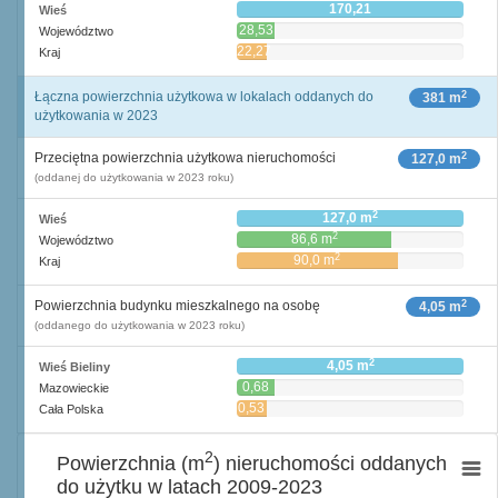
170,21
Wieś
28,53
Województwo
22,27
Kraj
2
Łączna powierzchnia użytkowa w lokalach oddanych do
381 m
użytkowania w 2023
2
Przeciętna powierzchnia użytkowa nieruchomości
127,0 m
(oddanej do użytkowania w 2023 roku)
2
127,0 m
Wieś
2
86,6 m
Województwo
2
90,0 m
Kraj
2
Powierzchnia budynku mieszkalnego na osobę
4,05 m
(oddanego do użytkowania w 2023 roku)
2
4,05 m
Wieś Bieliny
0,68
Mazowieckie
2
m
0,53
Cała Polska
2
m
2
Powierzchnia (m
) nieruchomości oddanych
do użytku w latach 2009-2023