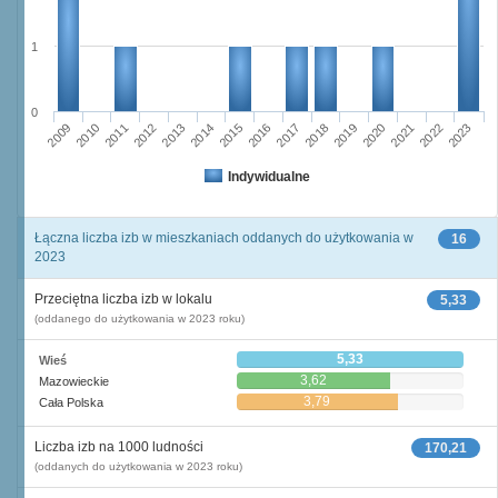
1
0
2015
2013
2014
2012
2011
2009
2010
2023
2022
2020
2021
2019
2018
2016
2017
Indywidualne
Łączna liczba izb w mieszkaniach oddanych do użytkowania w
16
2023
Przeciętna liczba izb w lokalu
5,33
(oddanego do użytkowania w 2023 roku)
5,33
Wieś
3,62
Mazowieckie
3,79
Cała Polska
Liczba izb na 1000 ludności
170,21
(oddanych do użytkowania w 2023 roku)