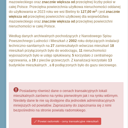
mazowieckiego oraz
znacznie większa od
przeciętnej liczby pokoi w
całej Polsce. Przeciętna powierzchnia użytkowa nieruchomości oddanej
2
do użytkowania w 2023 roku we wsi Bieliny to
127,00 m
i jest
znacznie
większa od
przeciętnej powierzchni użytkowej dla województwa
mazowieckiego oraz
znacznie większa od
przeciętnej powierzchni
nieruchomości w całej Polsce.
Według danych archiwalnych pochodzących z Narodowego Spisu
Powszechnego Ludności i Mieszkań z
2002
roku dotyczących instalacji
techniczno-sanitarnych na
27
zamieszkałych wówczas mieszkań
18
mieszkań przyłączonych było do wodociągu,
11
nieruchomości
wyposażonych było w ustęp spłukiwany,
5
korzystało z centralnego
ogrzewania, a
19
z pieców grzewczych. Z kanalizacji korzystało
13
budynków mieszkalnych , a
0
podłączonych było do gazu sieciowego.
Posiadamy również dane o cenach transakcyjnych lokali
mieszkalnych zarówno na rynku pierwotnym jak i na rynku wtórnym.
Niestety dane te nie są dostępne dla jednostek administracyjnych
mniejszych od powiatów. Zapraszamy do zapoznania się z nimi
bezpośrednio na stronie powiatu radomskiego.
Powiat radomski - ceny transakcyjne mieszkań