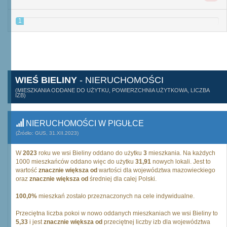
1
WIEŚ BIELINY
- NIERUCHOMOŚCI
(MIESZKANIA ODDANE DO UŻYTKU, POWIERZCHNIA UŻYTKOWA, LICZBA
IZB)
NIERUCHOMOŚCI W PIGUŁCE
(Źródło: GUS, 31.XII.2023)
W
2023
roku we wsi Bieliny oddano do użytku
3
mieszkania. Na każdych
1000 mieszkańców oddano więc do użytku
31,91
nowych lokali. Jest to
wartość
znacznie większa od
wartości dla województwa mazowieckiego
oraz
znacznie większa od
średniej dla całej Polski.
100,0%
mieszkań zostało przeznaczonych na cele indywidualne.
Przeciętna liczba pokoi w nowo oddanych mieszkaniach we wsi Bieliny to
5,33
i jest
znacznie większa od
przeciętnej liczby izb dla województwa