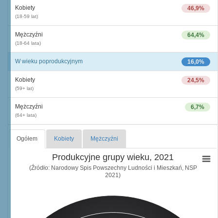
Kobiety
46,9%
(18-59 lat)
Mężczyźni
64,4%
(18-64 lata)
W wieku poprodukcyjnym
16,0%
Kobiety
24,5%
(59+ lat)
Mężczyźni
6,7%
(64+ lata)
Ogółem
Kobiety
Mężczyźni
Produkcyjne grupy wieku, 2021
(Źródło: Narodowy Spis Powszechny Ludności i Mieszkań, NSP
2021)