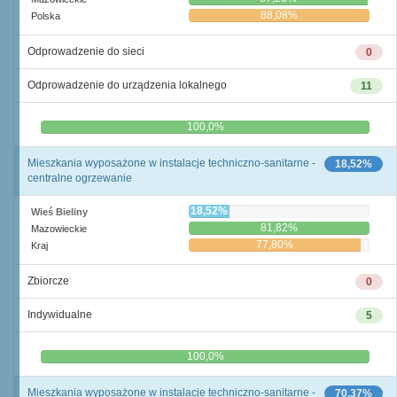
88,08%
Polska
Odprowadzenie do sieci
0
Odprowadzenie do urządzenia lokalnego
11
0,0%
100,0%
Mieszkania wyposażone w instalacje techniczno-sanitarne -
18,52%
centralne ogrzewanie
18,52%
Wieś Bieliny
81,82%
Mazowieckie
77,80%
Kraj
Zbiorcze
0
Indywidualne
5
0,0%
100,0%
Mieszkania wyposażone w instalacje techniczno-sanitarne -
70,37%