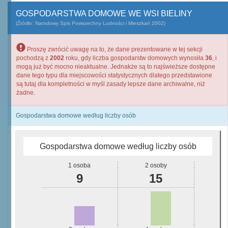
GOSPODARSTWA DOMOWE WE WSI BIELINY
(Źródło: Narodowy Spis Powszechny Ludności i Mieszkań 2002)
Proszę zwrócić uwagę na to, że dane prezentowane w tej sekcji
pochodzą z
2002
roku, gdy liczba gospodarstw domowych wynosiła
36
, i
mogą już być mocno nieaktualne. Jednakże są to najświeższe dostępne
dane tego typu dla miejscowości statystycznych dlatego przedstawione
są tutaj dla kompletności w myśl zasady lepsze dane archiwalne, niż
żadne.
Gospodarstwa domowe według liczby osób
Gospodarstwa domowe według liczby osób
1 osoba
2 osoby
9
15