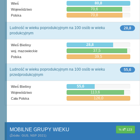
80,8
Wieś
70,6
Województwo
70,8
Polska
Ludność w wieku poprodukcyjnym na 100 osób w wieku
28,8
produkcyjnym
28,8
Wieś Bieliny
37,5
woj. mazowieckie
39,5
Polska
Ludność w wieku poprodukcyjnym na 100 osób w wieku
55,6
przedprodukcyjnym
55,6
Wieś Bieliny
113,6
Województwo
126,0
Cała Polska
MOBILNE GRUPY WIEKU
%
123
(Źródło: GUS, NSP 2021)