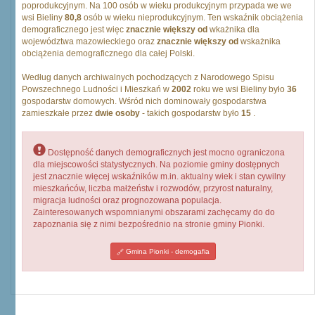
poprodukcyjnym. Na 100 osób w wieku produkcyjnym przypada we we
wsi Bieliny
80,8
osób w wieku nieprodukcyjnym. Ten wskaźnik obciążenia
demograficznego jest więc
znacznie większy od
wkażnika dla
województwa mazowieckiego oraz
znacznie większy od
wskażnika
obciążenia demograficznego dla całej Polski.
Według danych archiwalnych pochodzących z Narodowego Spisu
Powszechnego Ludności i Mieszkań w
2002
roku we wsi Bieliny było
36
gospodarstw domowych. Wśród nich dominowały gospodarstwa
zamieszkałe przez
dwie osoby
- takich gospodarstw było
15
.
Dostępność danych demograficznych jest mocno ograniczona
dla miejscowości statystycznych. Na poziomie gminy dostępnych
jest znacznie więcej wskaźników m.in. aktualny wiek i stan cywilny
mieszkańców, liczba małżeństw i rozwodów, przyrost naturalny,
migracja ludności oraz prognozowana populacja.
Zainteresowanych wspomnianymi obszarami zachęcamy do do
zapoznania się z nimi bezpośrednio na stronie gminy Pionki.
Gmina Pionki - demogafia