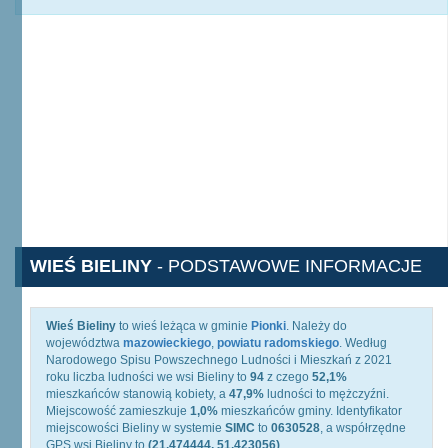
WIEŚ BIELINY
- PODSTAWOWE INFORMACJE
Wieś Bieliny
to wieś leżąca w gminie
Pionki
. Należy do
województwa
mazowieckiego
,
powiatu radomskiego
. Według
Narodowego Spisu Powszechnego Ludności i Mieszkań z 2021
roku liczba ludności we wsi Bieliny to
94
z czego
52,1%
mieszkańców stanowią kobiety, a
47,9%
ludności to mężczyźni.
Miejscowość zamieszkuje
1,0%
mieszkańców gminy. Identyfikator
miejscowości Bieliny w systemie
SIMC
to
0630528
, a współrzędne
GPS wsi Bieliny to
(21.474444, 51.423056)
.