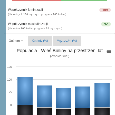
Współczynnik feminizacji
109
(Na każdych
100
mężczyzn przypada
109
kobiet)
Współczynnik maskulinizacji
92
(Na każde
100
kobiet przypada
92
mężczyzn)
Ogółem
Kobiety (%)
Mężczyźni (%)
Populacja - Wieś Bieliny na przestrzeni lat
(Źródło: GUS)
125
100
75
50