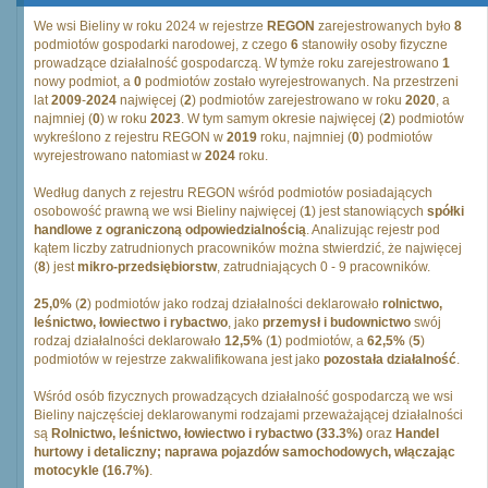
We wsi Bieliny w roku 2024 w rejestrze
REGON
zarejestrowanych było
8
podmiotów gospodarki narodowej, z czego
6
stanowiły osoby fizyczne
prowadzące działalność gospodarczą. W tymże roku zarejestrowano
1
nowy podmiot, a
0
podmiotów zostało wyrejestrowanych. Na przestrzeni
lat
2009
-
2024
najwięcej (
2
) podmiotów zarejestrowano w roku
2020
, a
najmniej (
0
) w roku
2023
. W tym samym okresie najwięcej (
2
) podmiotów
wykreślono z rejestru REGON w
2019
roku, najmniej (
0
) podmiotów
wyrejestrowano natomiast w
2024
roku.
Według danych z rejestru REGON wśród podmiotów posiadających
osobowość prawną we wsi Bieliny najwięcej (
1
) jest stanowiących
spółki
handlowe z ograniczoną odpowiedzialnością
. Analizując rejestr pod
kątem liczby zatrudnionych pracowników można stwierdzić, że najwięcej
(
8
) jest
mikro-przedsiębiorstw
, zatrudniających 0 - 9 pracowników.
25,0%
(
2
) podmiotów jako rodzaj działalności deklarowało
rolnictwo,
leśnictwo, łowiectwo i rybactwo
, jako
przemysł i budownictwo
swój
rodzaj działalności deklarowało
12,5%
(
1
) podmiotów, a
62,5%
(
5
)
podmiotów w rejestrze zakwalifikowana jest jako
pozostała działalność
.
Wśród osób fizycznych prowadzących działalność gospodarczą we wsi
Bieliny najczęściej deklarowanymi rodzajami przeważającej działalności
są
Rolnictwo, leśnictwo, łowiectwo i rybactwo (33.3%)
oraz
Handel
hurtowy i detaliczny; naprawa pojazdów samochodowych, włączając
motocykle (16.7%)
.