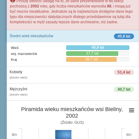
Proszę zwrócić uwagę na to, że dane prezentowane w tej sekcji
pochodzą z
2002
roku, gdy liczba mieszkańców wynosiła
88
, i mogą już
być mocno nieaktualne. Jednakże są to najświeższe dostępne dane tego
typu dla miejscowości statystycznych dlatego przedstawione są tutaj dla
kompletności w myśl zasady lepsze dane archiwalne, niż żadne.
Średni wiek mieszkańców
45,9 lat
45,9 lat
Wieś
37,7 lat
woj. mazowieckie
36,7 lat
Kraj
Kobiety
51,4 lat
(średni wiek)
Mężczyźni
40,7 lat
(średni wiek)
Piramida wieku mieszkańców wsi Bieliny,
2002
(Źródło: GUS)
80+
80+