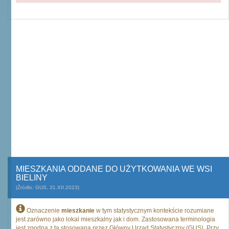
MIESZKANIA ODDANE DO UŻYTKOWANIA WE WSI
BIELINY
(Źródło: GUS, 31.XII.2023)
Oznaczenie
mieszkanie
w tym statystycznym kontekście rozumiane
jest zarówno jako lokal mieszkalny jak i dom. Zastosowana terminologia
jest zgodna z tą stosowaną przez Główny Urząd Statystyczny (GUS). Przy