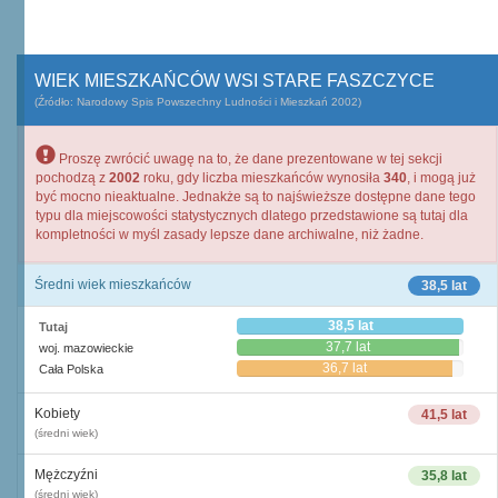
WIEK MIESZKAŃCÓW WSI STARE FASZCZYCE
(Źródło: Narodowy Spis Powszechny Ludności i Mieszkań 2002)
Proszę zwrócić uwagę na to, że dane prezentowane w tej sekcji
pochodzą z
2002
roku, gdy liczba mieszkańców wynosiła
340
, i mogą już
być mocno nieaktualne. Jednakże są to najświeższe dostępne dane tego
typu dla miejscowości statystycznych dlatego przedstawione są tutaj dla
kompletności w myśl zasady lepsze dane archiwalne, niż żadne.
Średni wiek mieszkańców
38,5 lat
38,5 lat
Tutaj
37,7 lat
woj. mazowieckie
36,7 lat
Cała Polska
Kobiety
41,5 lat
(średni wiek)
Mężczyźni
35,8 lat
(średni wiek)