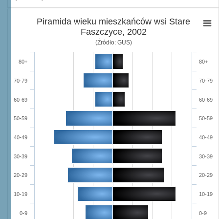
Piramida wieku mieszkańców wsi Stare
Faszczyce, 2002
(Źródło: GUS)
80+
80+
70-79
70-79
60-69
60-69
50-59
50-59
40-49
40-49
30-39
30-39
20-29
20-29
10-19
10-19
0-9
0-9