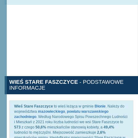
WIEŚ STARE FASZCZYCE
- PODSTAWOWE
INFORMACJE
Wieś Stare Faszczyce
to wieś leżąca w gminie
Błonie
. Należy do
województwa
mazowieckiego
,
powiatu warszawskiego
zachodniego
. Według Narodowego Spisu Powszechnego Ludności
i Mieszkań z 2021 roku liczba ludności we wsi Stare Faszczyce to
573
z czego
50,6%
mieszkańców stanowią kobiety, a
49,4%
ludności to mężczyźni. Miejscowość zamieszkuje
2,6%
mieszkańców gminy. Identyfikator miejscowości Stare Faszczyce w