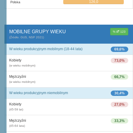
126,0
Polska
MOBILNE GRUPY WIEKU
%
123
(Źródło: GUS, NSP 2021)
W wieku produkcyjnym mobilnym (18-44 lata)
69,6%
Kobiety
73,0%
(w wieku mobilnym)
Mężczyźni
66,7%
(w wieku mobilnym)
W wieku produkcyjnym niemobilnym
30,4%
Kobiety
27,0%
(45-59 lat)
Mężczyźni
33,3%
(45-64 lata)