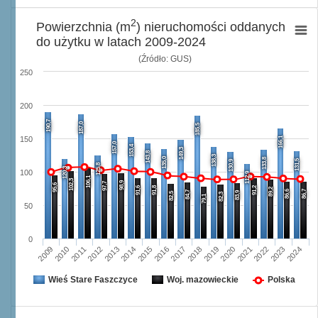
2
Powierzchnia (m
) nieruchomości oddanych
do użytku w latach 2009-2024
(Źródło: GUS)
250
200
190,7
187,0
185,5
166,1
150
157,0
153,4
149,3
143,8
138,3
135,0
133,8
131,5
130,9
125,8
120,3
100
112,9
106,1
102,3
98,9
97,7
95,6
91,6
91,8
91,2
89,2
86,6
86,7
84,7
83,9
82,5
82,3
79,1
50
0
2009
2010
2011
2012
2013
2014
2015
2016
2017
2018
2019
2020
2021
2022
2023
2024
Wieś Stare Faszczyce
Woj. mazowieckie
Polska