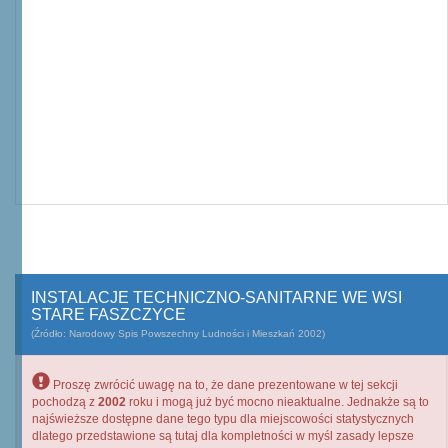
INSTALACJE TECHNICZNO-SANITARNE WE WSI
STARE FASZCZYCE
(Źródło: Narodowy Spis Powszechny Ludności i Mieszkań 2002)
Proszę zwrócić uwagę na to, że dane prezentowane w tej sekcji
pochodzą z
2002
roku i mogą już być mocno nieaktualne. Jednakże są to
najświeższe dostępne dane tego typu dla miejscowości statystycznych
dlatego przedstawione są tutaj dla kompletności w myśl zasady lepsze