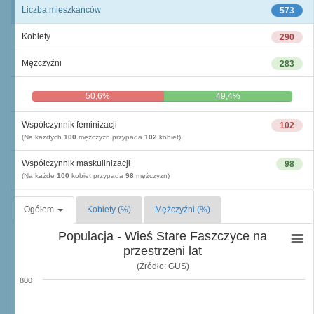
Liczba mieszkańców
573
Kobiety
290
Mężczyźni
283
50,6%
49,4%
Współczynnik feminizacji
102
(Na każdych
100
mężczyzn przypada
102
kobiet)
Współczynnik maskulinizacji
98
(Na każde
100
kobiet przypada
98
mężczyzn)
Ogółem
Kobiety (%)
Mężczyźni (%)
Populacja - Wieś Stare Faszczyce na
przestrzeni lat
(Źródło: GUS)
800