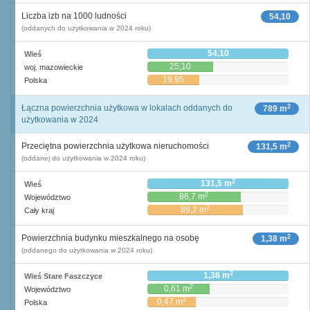
Liczba izb na 1000 ludności
54,10
(oddanych do użytkowania w 2024 roku)
54,10
Wieś
25,10
woj. mazowieckie
19,95
Polska
2
Łączna powierzchnia użytkowa w lokalach oddanych do
789 m
użytkowania w 2024
2
Przeciętna powierzchnia użytkowa nieruchomości
131,5 m
(oddanej do użytkowania w 2024 roku)
2
131,5 m
Wieś
2
86,7 m
Województwo
2
89,2 m
Cały kraj
2
Powierzchnia budynku mieszkalnego na osobę
1,38 m
(oddanego do użytkowania w 2024 roku)
2
1,38 m
Wieś Stare Faszczyce
2
0,61 m
Województwo
2
0,47 m
Polska