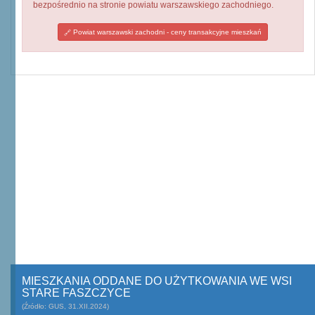
bezpośrednio na stronie powiatu warszawskiego zachodniego.
Powiat warszawski zachodni - ceny transakcyjne mieszkań
MIESZKANIA ODDANE DO UŻYTKOWANIA WE WSI
STARE FASZCZYCE
(Źródło: GUS, 31.XII.2024)