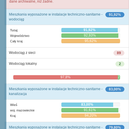
dane archiwalne, niż żadne.
Mieszkania wyposażone w instalacje techniczno-sanitarne -
91,92%
wodociąg
91,92%
Tutaj
92,93%
Województwo
95,62%
Cały kraj
Wodociąg z sieci
89
Wodociąg lokalny
2
97,8%
2,2%
Mieszkania wyposażone w instalacje techniczno-sanitarne -
83,00%
kanalizacja
83,00%
Wieś
91,61%
woj. mazowieckie
94,20%
Kraj
Mieszkania wyposażone w instalacje techniczno-sanitarne -
79,80%