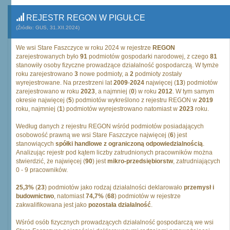
REJESTR REGON W PIGUŁCE
(Źródło: GUS, 31.XII.2024)
We wsi Stare Faszczyce w roku 2024 w rejestrze
REGON
zarejestrowanych było
91
podmiotów gospodarki narodowej, z czego
81
stanowiły osoby fizyczne prowadzące działalność gospodarczą. W tymże
roku zarejestrowano
3
nowe podmioty, a
2
podmioty zostały
wyrejestrowane. Na przestrzeni lat
2009
-
2024
najwięcej (
13
) podmiotów
zarejestrowano w roku
2023
, a najmniej (
0
) w roku
2012
. W tym samym
okresie najwięcej (
5
) podmiotów wykreślono z rejestru REGON w
2019
roku, najmniej (
1
) podmiotów wyrejestrowano natomiast w
2023
roku.
Według danych z rejestru REGON wśród podmiotów posiadających
osobowość prawną we wsi Stare Faszczyce najwięcej (
6
) jest
stanowiących
spółki handlowe z ograniczoną odpowiedzialnością
.
Analizując rejestr pod kątem liczby zatrudnionych pracowników można
stwierdzić, że najwięcej (
90
) jest
mikro-przedsiębiorstw
, zatrudniających
0 - 9 pracowników.
25,3%
(
23
) podmiotów jako rodzaj działalności deklarowało
przemysł i
budownictwo
, natomiast
74,7%
(
68
) podmiotów w rejestrze
zakwalifikowana jest jako
pozostała działalność
.
Wśród osób fizycznych prowadzących działalność gospodarczą we wsi