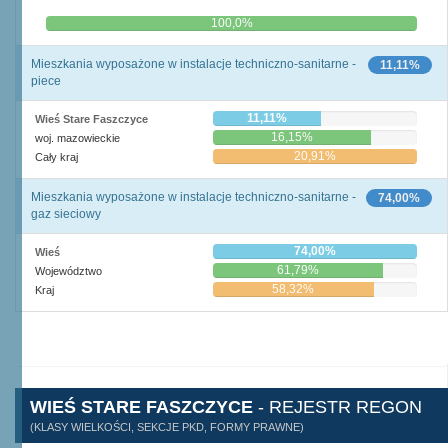
0,0%
100,0%
Mieszkania wyposażone w instalacje techniczno-sanitarne -
11,11%
piece
11,11%
Wieś Stare Faszczyce
16,15%
woj. mazowieckie
20,91%
Cały kraj
Mieszkania wyposażone w instalacje techniczno-sanitarne -
74,00%
gaz sieciowy
74,00%
Wieś
61,79%
Województwo
58,32%
Kraj
WIEŚ STARE FASZCZYCE
- REJESTR REGON
(KLASY WIELKOŚCI, SEKCJE PKD, FORMY PRAWNE)