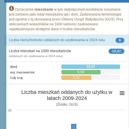
Oznaczenie
mieszkanie
w tym statystycznym kontekście rozumiane
jest zarówno jako lokal mieszkalny jak i dom. Zastosowana terminologia
jest zgodna z tą stosowaną przez Główny Urząd Statystyczny (GUS). Przy
obliczeniach wskaźników na 1000 ludności zastosowano
najaktualniejsze dostępne dane o liczbie mieszkańców.
Liczba nieruchomości oddanych do użytkowania w 2024 roku
6
Liczba mieszkań na 1000 mieszkańców
10,47
(oddanych do użytkowania w 2024 roku)
10,47
Wieś
6,99
woj. mazowieckie
5,33
Cały kraj
Liczba mieszkań oddanych do użytku w
latach 2009-2024
(Źródło: GUS)
15