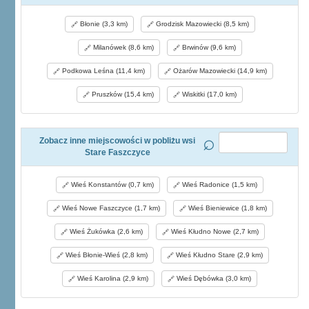
Błonie (3,3 km)
Grodzisk Mazowiecki (8,5 km)
Milanówek (8,6 km)
Brwinów (9,6 km)
Podkowa Leśna (11,4 km)
Ożarów Mazowiecki (14,9 km)
Pruszków (15,4 km)
Wiskitki (17,0 km)
Zobacz inne miejscowości w pobliżu wsi
Stare Faszczyce
Wieś Konstantów (0,7 km)
Wieś Radonice (1,5 km)
Wieś Nowe Faszczyce (1,7 km)
Wieś Bieniewice (1,8 km)
Wieś Żukówka (2,6 km)
Wieś Kłudno Nowe (2,7 km)
Wieś Błonie-Wieś (2,8 km)
Wieś Kłudno Stare (2,9 km)
Wieś Karolina (2,9 km)
Wieś Dębówka (3,0 km)