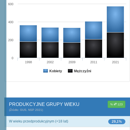
600
400
200
0
1998
2002
2009
2011
2021
Kobiety
Mężczyźni
PRODUKCYJNE GRUPY WIEKU
%
123
(Źródło: GUS, NSP 2021)
W wieku przedprodukcyjnym (<18 lat)
29,1%