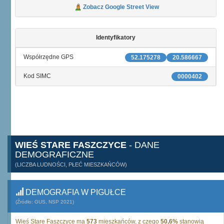
Zobacz Google Street View
Identyfikatory
Współrzędne GPS
52.175278
20.586667
Kod SIMC
0000402
WIEŚ STARE FASZCZYCE
- DANE
DEMOGRAFICZNE
(LICZBA LUDNOŚCI, PŁEĆ MIESZKAŃCÓW)
DEMOGRAFIA W PIGUŁCE
(Źródło: GUS, NSP 2021)
Wieś Stare Faszczyce ma
573
mieszkańców, z czego
50,6%
stanowią