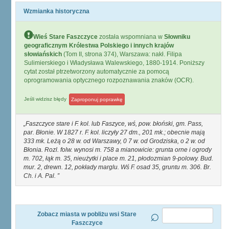
Wzmianka historyczna
Wieś Stare Faszczyce
została wspomniana w
Słowniku
geograficznym Królestwa Polskiego i innych krajów
słowiańskich
(Tom II, strona 374), Warszawa: nakł. Filipa
Sulimierskiego i Władysława Walewskiego, 1880-1914. Poniższy
cytat został ptrzetworzony automatycznie za pomocą
oprogramowania optycznego rozpoznawania znaków (OCR).
Jeśli widzisz błędy
Zaproponuj poprawkę
Faszczyce stare i F. kol. lub Faszyce, wś, pow. błoński, gm. Pass,
par. Błonie. W 1827 r. F. kol. liczyły 27 dm., 201 mk.; obecnie mają
333 mk. Leżą o 28 w. od Warszawy, 0 7 w. od Grodziska, o 2 w. od
Błonia. Rozl. folw. wynosi m. 758 a mianowicie: grunta orne i ogrody
m. 702, łąk m. 35, nieużytki i place m. 21, płodozmian 9-polowy. Bud.
mur. 2, drewn. 12, pokłady marglu. Wś F. osad 35, gruntu m. 306. Br.
Ch. i A. Pal.
Zobacz miasta w pobliżu wsi Stare
Faszczyce