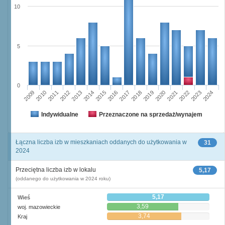
10
5
0
2009
2010
2011
2012
2013
2014
2015
2016
2017
2018
2019
2020
2021
2022
2023
2024
Indywidualne
Przeznaczone na sprzedaż/wynajem
Łączna liczba izb w mieszkaniach oddanych do użytkowania w
31
2024
Przeciętna liczba izb w lokalu
5,17
(oddanego do użytkowania w 2024 roku)
5,17
Wieś
3,59
woj. mazowieckie
3,74
Kraj