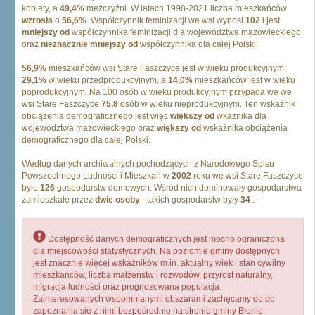
kobiety, a
49,4%
mężczyźni. W latach 1998-2021 liczba mieszkańców
wzrosła
o
56,6%
. Współczynnik feminizacji we wsi wynosi
102
i jest
mniejszy od
współczynnika feminizacji dla województwa mazowieckiego
oraz
nieznacznie mniejszy od
współczynnika dla całej Polski.
56,9%
mieszkańców wsi Stare Faszczyce jest w wieku produkcyjnym,
29,1%
w wieku przedprodukcyjnym, a
14,0%
mieszkańców jest w wieku
poprodukcyjnym. Na 100 osób w wieku produkcyjnym przypada we we
wsi Stare Faszczyce
75,8
osób w wieku nieprodukcyjnym. Ten wskaźnik
obciążenia demograficznego jest więc
większy od
wkażnika dla
województwa mazowieckiego oraz
większy od
wskażnika obciążenia
demograficznego dla całej Polski.
Według danych archiwalnych pochodzących z Narodowego Spisu
Powszechnego Ludności i Mieszkań w
2002
roku we wsi Stare Faszczyce
było
126
gospodarstw domowych. Wśród nich dominowały gospodarstwa
zamieszkałe przez
dwie osoby
- takich gospodarstw były
34
.
Dostępność danych demograficznych jest mocno ograniczona
dla miejscowości statystycznych. Na poziomie gminy dostępnych
jest znacznie więcej wskaźników m.in. aktualny wiek i stan cywilny
mieszkańców, liczba małżeństw i rozwodów, przyrost naturalny,
migracja ludności oraz prognozowana populacja.
Zainteresowanych wspomnianymi obszarami zachęcamy do do
zapoznania się z nimi bezpośrednio na stronie gminy Błonie.