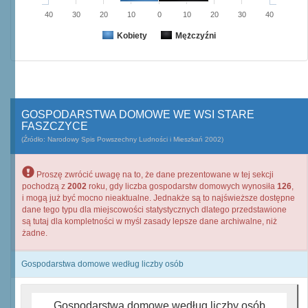
40
30
20
10
0
10
20
30
40
Kobiety
Mężczyźni
GOSPODARSTWA DOMOWE WE WSI STARE
FASZCZYCE
(Źródło: Narodowy Spis Powszechny Ludności i Mieszkań 2002)
Proszę zwrócić uwagę na to, że dane prezentowane w tej sekcji
pochodzą z
2002
roku, gdy liczba gospodarstw domowych wynosiła
126
,
i mogą już być mocno nieaktualne. Jednakże są to najświeższe dostępne
dane tego typu dla miejscowości statystycznych dlatego przedstawione
są tutaj dla kompletności w myśl zasady lepsze dane archiwalne, niż
żadne.
Gospodarstwa domowe według liczby osób
Gospodarstwa domowe według liczby osób