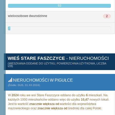
93
wieloosobowe dwurodzinne
2
2
WIEŚ STARE FASZCZYCE
- NIERUCHOMOŚCI
(MIESZKANIA ODDANE DO UŻYTKU, POWIERZCHNIA UŻYTKOWA, LICZBA
IZB)
NIERUCHOMOŚCI W PIGUŁCE
(Źródło: GUS, 31.XII.2024)
W
2024
roku we wsi Stare Faszczyce oddano do użytku
6
mieszkań. Na
każdych 1000 mieszkańców oddano więc do użytku
10,47
nowych lokali.
Jest to wartość
znacznie większa od
wartości dla województwa
mazowieckiego oraz
znacznie większa od
średniej dla całej Polski.