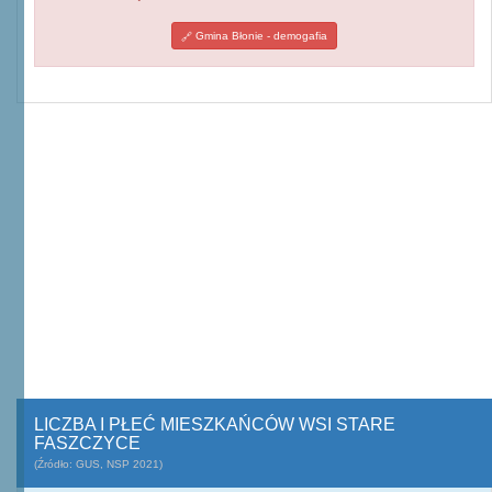
Gmina Błonie - demogafia
LICZBA I PŁEĆ MIESZKAŃCÓW WSI STARE
FASZCZYCE
(Źródło: GUS, NSP 2021)