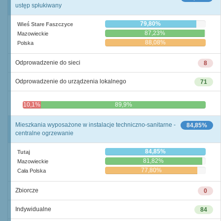
ustęp spłukiwany
79,80%
Wieś Stare Faszczyce
87,23%
Mazowieckie
88,08%
Polska
Odprowadzenie do sieci
8
Odprowadzenie do urządzenia lokalnego
71
10,1%
89,9%
Mieszkania wyposażone w instalacje techniczno-sanitarne -
84,85%
centralne ogrzewanie
84,85%
Tutaj
81,82%
Mazowieckie
77,80%
Cała Polska
Zbiorcze
0
Indywidualne
84