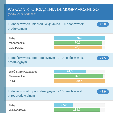
WSKAŹNIKI OBCIĄŻENIA DEMOGRAFICZNEGO
(Źródło: GUS, NSP 2021)
Ludność w wieku nieprodukcyjnym na 100 osób w wieku
75,8
produkcyjnym
75,8
Tutaj
70,6
Mazowieckie
70,8
Cała Polska
Ludność w wieku poprodukcyjnym na 100 osób w wieku
24,5
produkcyjnym
24,5
Wieś Stare Faszczyce
37,5
Mazowieckie
39,5
Polska
Ludność w wieku poprodukcyjnym na 100 osób w wieku
47,9
przedprodukcyjnym
47,9
Tutaj
113,6
Województwo