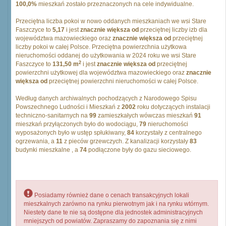
100,0%
mieszkań zostało przeznaczonych na cele indywidualne.
Przeciętna liczba pokoi w nowo oddanych mieszkaniach we wsi Stare
Faszczyce to
5,17
i jest
znacznie większa od
przeciętnej liczby izb dla
województwa mazowieckiego oraz
znacznie większa od
przeciętnej
liczby pokoi w całej Polsce. Przeciętna powierzchnia użytkowa
nieruchomości oddanej do użytkowania w 2024 roku we wsi Stare
2
Faszczyce to
131,50 m
i jest
znacznie większa od
przeciętnej
powierzchni użytkowej dla województwa mazowieckiego oraz
znacznie
większa od
przeciętnej powierzchni nieruchomości w całej Polsce.
Według danych archiwalnych pochodzących z Narodowego Spisu
Powszechnego Ludności i Mieszkań z
2002
roku dotyczących instalacji
techniczno-sanitarnych na
99
zamieszkałych wówczas mieszkań
91
mieszkań przyłączonych było do wodociągu,
79
nieruchomości
wyposażonych było w ustęp spłukiwany,
84
korzystały z centralnego
ogrzewania, a
11
z pieców grzewczych. Z kanalizacji korzystały
83
budynki mieszkalne , a
74
podłączone były do gazu sieciowego.
Posiadamy również dane o cenach transakcyjnych lokali
mieszkalnych zarówno na rynku pierwotnym jak i na rynku wtórnym.
Niestety dane te nie są dostępne dla jednostek administracyjnych
mniejszych od powiatów. Zapraszamy do zapoznania się z nimi