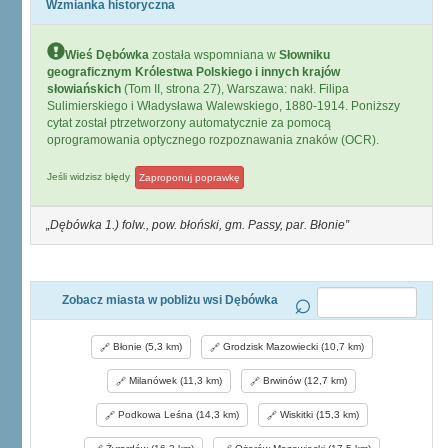
Wzmianka historyczna
Wieś Dębówka
została wspomniana w
Słowniku
geograficznym Królestwa Polskiego i innych krajów
słowiańskich
(Tom II, strona 27), Warszawa: nakł. Filipa
Sulimierskiego i Władysława Walewskiego, 1880-1914. Poniższy
cytat został ptrzetworzony automatycznie za pomocą
oprogramowania optycznego rozpoznawania znaków (OCR).
Jeśli widzisz błędy
Zaproponuj poprawkę
Dębówka 1.) folw., pow. błoński, gm. Passy, par. Błonie
Zobacz miasta w pobliżu wsi Dębówka
Błonie (5,3 km)
Grodzisk Mazowiecki (10,7 km)
Milanówek (11,3 km)
Brwinów (12,7 km)
Podkowa Leśna (14,3 km)
Wiskitki (15,3 km)