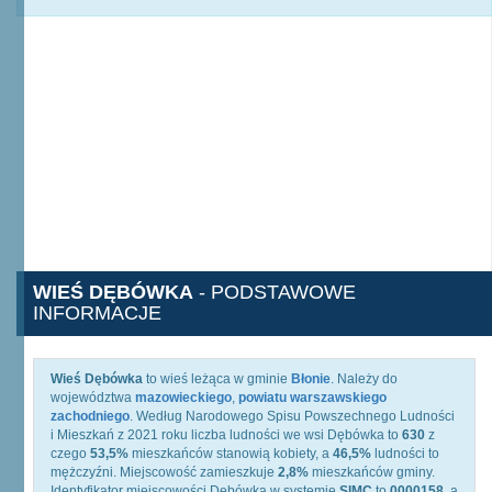
WIEŚ DĘBÓWKA
- PODSTAWOWE
INFORMACJE
Wieś Dębówka
to wieś leżąca w gminie
Błonie
. Należy do
województwa
mazowieckiego
,
powiatu warszawskiego
zachodniego
. Według Narodowego Spisu Powszechnego Ludności
i Mieszkań z 2021 roku liczba ludności we wsi Dębówka to
630
z
czego
53,5%
mieszkańców stanowią kobiety, a
46,5%
ludności to
mężczyźni. Miejscowość zamieszkuje
2,8%
mieszkańców gminy.
Identyfikator miejscowości Dębówka w systemie
SIMC
to
0000158
, a