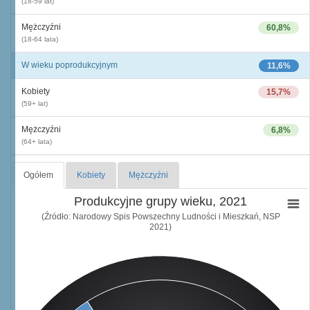
(18-59 lat)
Mężczyźni
60,8%
(18-64 lata)
W wieku poprodukcyjnym
11,6%
Kobiety
15,7%
(59+ lat)
Mężczyźni
6,8%
(64+ lata)
Ogółem
Kobiety
Mężczyźni
Produkcyjne grupy wieku, 2021
(Źródło: Narodowy Spis Powszechny Ludności i Mieszkań, NSP
2021)