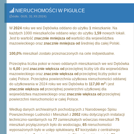
NIERUCHOMOŚCI W PIGUŁCE
(Źródło: GUS, 31.XII.2024)
W
2024
roku we wsi Dębówka oddano do użytku
1
mieszkanie. Na
każdych 1000 mieszkańców oddano więc do użytku
1,59
nowych lokali.
Jest to wartość
znacznie mniejsza od
wartości dla województwa
mazowieckiego oraz
znacznie mniejsza od
średniej dla całej Polski.
100,0%
mieszkań zostało przeznaczonych na cele indywidualne.
Przeciętna liczba pokoi w nowo oddanych mieszkaniach we wsi Dębówka
to
6,00
i jest
znacznie większa od
przeciętnej liczby izb dla województwa
mazowieckiego oraz
znacznie większa od
przeciętnej liczby pokoi w
całej Polsce. Przeciętna powierzchnia użytkowa nieruchomości oddanej
2
do użytkowania w 2024 roku we wsi Dębówka to
117,00 m
i jest
znacznie większa od
przeciętnej powierzchni użytkowej dla
województwa mazowieckiego oraz
znacznie większa od
przeciętnej
powierzchni nieruchomości w całej Polsce.
Według danych archiwalnych pochodzących z Narodowego Spisu
Powszechnego Ludności i Mieszkań z
2002
roku dotyczących instalacji
techniczno-sanitarnych na
77
zamieszkałych wówczas mieszkań
75
mieszkań przyłączonych było do wodociągu,
65
nieruchomości
wyposażonych było w ustęp spłukiwany,
67
korzystało z centralnego