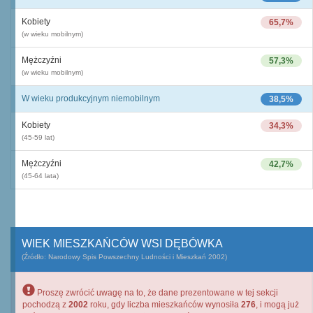
Kobiety
65,7%
(w wieku mobilnym)
Mężczyźni
57,3%
(w wieku mobilnym)
W wieku produkcyjnym niemobilnym
38,5%
Kobiety
34,3%
(45-59 lat)
Mężczyźni
42,7%
(45-64 lata)
WIEK MIESZKAŃCÓW WSI DĘBÓWKA
(Źródło: Narodowy Spis Powszechny Ludności i Mieszkań 2002)
Proszę zwrócić uwagę na to, że dane prezentowane w tej sekcji
pochodzą z
2002
roku, gdy liczba mieszkańców wynosiła
276
, i mogą już