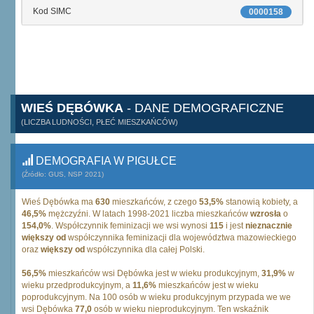
Kod SIMC
0000158
WIEŚ DĘBÓWKA
- DANE DEMOGRAFICZNE
(LICZBA LUDNOŚCI, PŁEĆ MIESZKAŃCÓW)
DEMOGRAFIA W PIGUŁCE
(Źródło: GUS, NSP 2021)
Wieś Dębówka ma
630
mieszkańców, z czego
53,5%
stanowią kobiety, a
46,5%
mężczyźni. W latach 1998-2021 liczba mieszkańców
wzrosła
o
154,0%
. Współczynnik feminizacji we wsi wynosi
115
i jest
nieznacznie
większy od
współczynnika feminizacji dla województwa mazowieckiego
oraz
większy od
współczynnika dla całej Polski.
56,5%
mieszkańców wsi Dębówka jest w wieku produkcyjnym,
31,9%
w
wieku przedprodukcyjnym, a
11,6%
mieszkańców jest w wieku
poprodukcyjnym. Na 100 osób w wieku produkcyjnym przypada we we
wsi Dębówka
77,0
osób w wieku nieprodukcyjnym. Ten wskaźnik