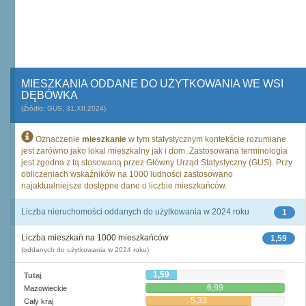
MIESZKANIA ODDANE DO UŻYTKOWANIA WE WSI
DĘBÓWKA
(Źródło: GUS, 31.XII.2024)
Oznaczenie
mieszkanie
w tym statystycznym kontekście rozumiane
jest zarówno jako lokal mieszkalny jak i dom. Zastosowana terminologia
jest zgodna z tą stosowaną przez Główny Urząd Statystyczny (GUS). Przy
obliczeniach wskaźników na 1000 ludności zastosowano
najaktualniejsze dostępne dane o liczbie mieszkańców.
Liczba nieruchomości oddanych do użytkowania w 2024 roku
1
Liczba mieszkań na 1000 mieszkańców
1,59
(oddanych do użytkowania w 2024 roku)
1,59
Tutaj
6,99
Mazowieckie
5,33
Cały kraj