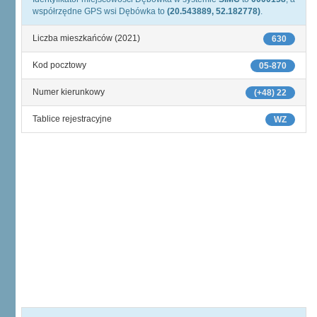
współrzędne GPS wsi Dębówka to
(20.543889, 52.182778)
.
Liczba mieszkańców (2021)
630
Kod pocztowy
05-870
Numer kierunkowy
(+48) 22
Tablice rejestracyjne
WZ