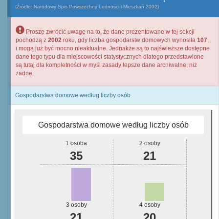
(Źródło: Narodowy Spis Powszechny Ludności i Mieszkań 2002)
Proszę zwrócić uwagę na to, że dane prezentowane w tej sekcji
pochodzą z
2002
roku, gdy liczba gospodarstw domowych wynosiła
107
,
i mogą już być mocno nieaktualne. Jednakże są to najświeższe dostępne
dane tego typu dla miejscowości statystycznych dlatego przedstawione
są tutaj dla kompletności w myśl zasady lepsze dane archiwalne, niż
żadne.
Gospodarstwa domowe według liczby osób
Gospodarstwa domowe według liczby osób
1 osoba
2 osoby
35
21
3 osoby
4 osoby
21
20