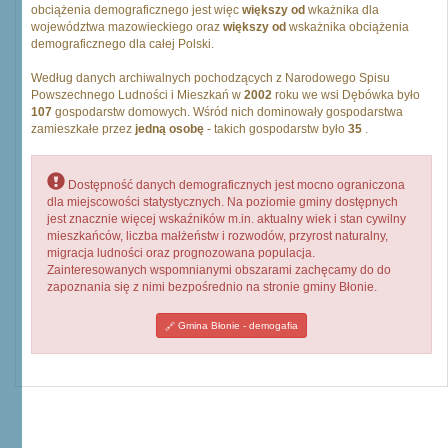
obciążenia demograficznego jest więc
większy od
wkażnika dla
województwa mazowieckiego oraz
większy od
wskażnika obciążenia
demograficznego dla całej Polski.
Według danych archiwalnych pochodzących z Narodowego Spisu
Powszechnego Ludności i Mieszkań w
2002
roku we wsi Dębówka było
107
gospodarstw domowych. Wśród nich dominowały gospodarstwa
zamieszkałe przez
jedną osobę
- takich gospodarstw było
35
.
Dostępność danych demograficznych jest mocno ograniczona
dla miejscowości statystycznych. Na poziomie gminy dostępnych
jest znacznie więcej wskaźników m.in. aktualny wiek i stan cywilny
mieszkańców, liczba małżeństw i rozwodów, przyrost naturalny,
migracja ludności oraz prognozowana populacja.
Zainteresowanych wspomnianymi obszarami zachęcamy do do
zapoznania się z nimi bezpośrednio na stronie gminy Błonie.
Gmina Błonie - demogafia