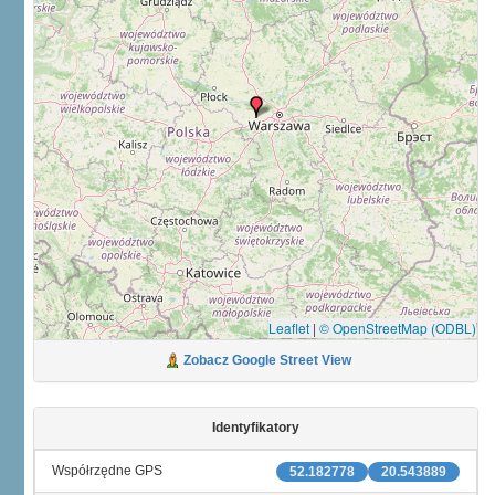
Leaflet
|
© OpenStreetMap (ODBL)
Zobacz Google Street View
Identyfikatory
Współrzędne GPS
52.182778
20.543889