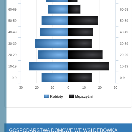
60-69
60-69
50-59
50-59
40-49
40-49
30-39
30-39
20-29
20-29
10-19
10-19
0-9
0-9
30
20
10
0
10
20
30
Kobiety
Mężczyźni
GOSPODARSTWA DOMOWE WE WSI DĘBÓWKA