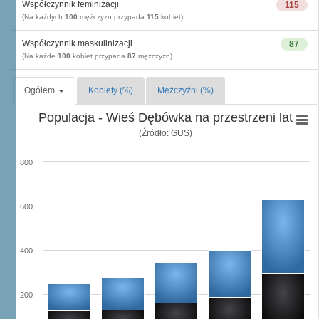
Współczynnik feminizacji
115
(Na każdych
100
mężczyzn przypada
115
kobiet)
Współczynnik maskulinizacji
87
(Na każde
100
kobiet przypada
87
mężczyzn)
Ogółem
Kobiety (%)
Mężczyźni (%)
Populacja - Wieś Dębówka na przestrzeni lat
(Źródło: GUS)
800
600
400
200