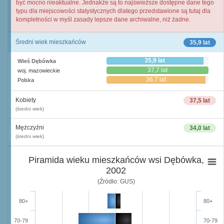
być mocno nieaktualne. Jednakże są to najświeższe dostępne dane tego
typu dla miejscowości statystycznych dlatego przedstawione są tutaj dla
kompletności w myśl zasady lepsze dane archiwalne, niż żadne.
Średni wiek mieszkańców
35,9 lat
35,9 lat
Wieś Dębówka
37,7 lat
woj. mazowieckie
36,7 lat
Polska
Kobiety
37,5 lat
(średni wiek)
Mężczyźni
34,0 lat
(średni wiek)
Piramida wieku mieszkańców wsi Dębówka,
2002
(Źródło: GUS)
80+
80+
70-79
70-79