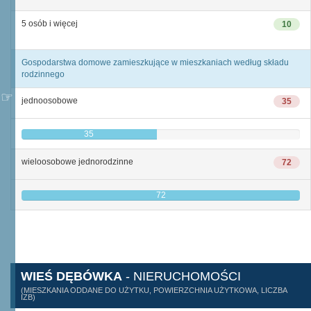
5 osób i więcej
10
Gospodarstwa domowe zamieszkujące w mieszkaniach według składu
rodzinnego
jednoosobowe
35
35
wieloosobowe jednorodzinne
72
72
WIEŚ DĘBÓWKA
- NIERUCHOMOŚCI
(MIESZKANIA ODDANE DO UŻYTKU, POWIERZCHNIA UŻYTKOWA, LICZBA
IZB)