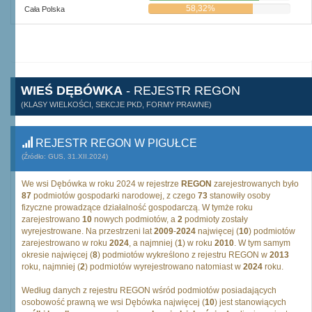
58,32%
Cała Polska
WIEŚ DĘBÓWKA
- REJESTR REGON
(KLASY WIELKOŚCI, SEKCJE PKD, FORMY PRAWNE)
REJESTR REGON W PIGUŁCE
(Źródło: GUS, 31.XII.2024)
We wsi Dębówka w roku 2024 w rejestrze
REGON
zarejestrowanych było
87
podmiotów gospodarki narodowej, z czego
73
stanowiły osoby
fizyczne prowadzące działalność gospodarczą. W tymże roku
zarejestrowano
10
nowych podmiotów, a
2
podmioty zostały
wyrejestrowane. Na przestrzeni lat
2009
-
2024
najwięcej (
10
) podmiotów
zarejestrowano w roku
2024
, a najmniej (
1
) w roku
2010
. W tym samym
okresie najwięcej (
8
) podmiotów wykreślono z rejestru REGON w
2013
roku, najmniej (
2
) podmiotów wyrejestrowano natomiast w
2024
roku.
Według danych z rejestru REGON wśród podmiotów posiadających
osobowość prawną we wsi Dębówka najwięcej (
10
) jest stanowiących