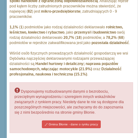
spółki handlowe z ograniczoną odpowiedzialnością
. Analizując rejestr
pod kątem liczby zatrudnionych pracowników można stwierdzić, że
najwięcej (
82
) jest
mikro-przedsiębiorstw
, zatrudniających 0 - 9
pracowników.
1,1%
(
1
) podmiotów jako rodzaj działalności deklarowało
rolnictwo,
leśnictwo, łowiectwo i rybactwo
, jako
przemysł i budownictwo
swój
rodzaj działalności deklarowało
20,7%
(
18
) podmiotów, a
78,2%
(
68
)
podmiotów w rejestrze zakwalifikowana jest jako
pozostała działalność
.
Wśród osób fizycznych prowadzących działalność gospodarczą we wsi
Dębówka najczęściej deklarowanymi rodzajami przeważającej
działalności są
Handel hurtowy i detaliczny; naprawa pojazdów
samochodowych, włączając motocykle (21.9%)
oraz
Działalność
profesjonalna, naukowa i techniczna (15.1%)
.
Dysponujemy rozbudowanymi danymi o bezrobociu,
przeciętnym wynagrodzeniu i szeregiem innych wskaźników
związanych z rynkiem pracy. Niestety dane te nie są dostępne dla
poszczególnych miejscowości, ale zachęcamy do do zapoznania
się z nimi bezpośrednio na stronie gminy Błonie.
Gmina Błonie - dane o rynku pracy