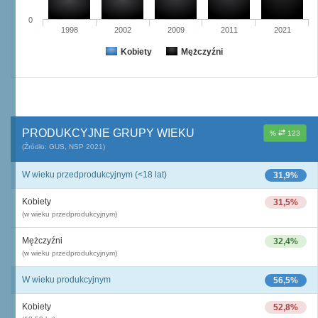
0
1998
2002
2009
2011
2021
Kobiety
Mężczyźni
PRODUKCYJNE GRUPY WIEKU
%
123
(Źródło: GUS, NSP 2021)
W wieku przedprodukcyjnym (<18 lat)
31,9%
Kobiety
31,5%
(w wieku przedprodukcyjnym)
Mężczyźni
32,4%
(w wieku przedprodukcyjnym)
W wieku produkcyjnym
56,5%
Kobiety
52,8%