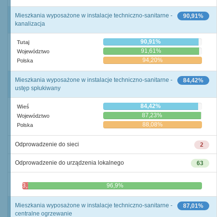
Mieszkania wyposażone w instalacje techniczno-sanitarne -
90,91%
kanalizacja
90,91%
Tutaj
91,61%
Województwo
94,20%
Polska
Mieszkania wyposażone w instalacje techniczno-sanitarne -
84,42%
ustęp spłukiwany
84,42%
Wieś
87,23%
Województwo
88,08%
Polska
Odprowadzenie do sieci
2
Odprowadzenie do urządzenia lokalnego
63
3,1%
96,9%
Mieszkania wyposażone w instalacje techniczno-sanitarne -
87,01%
centralne ogrzewanie