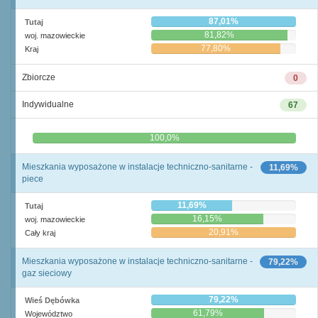
87,01%
Tutaj
81,82%
woj. mazowieckie
77,80%
Kraj
Zbiorcze
0
Indywidualne
67
0,0%
100,0%
Mieszkania wyposażone w instalacje techniczno-sanitarne -
11,69%
piece
11,69%
Tutaj
16,15%
woj. mazowieckie
20,91%
Cały kraj
Mieszkania wyposażone w instalacje techniczno-sanitarne -
79,22%
gaz sieciowy
79,22%
Wieś Dębówka
61,79%
Województwo