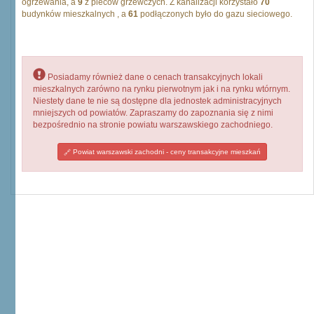
ogrzewania, a
9
z pieców grzewczych. Z kanalizacji korzystało
70
budynków mieszkalnych , a
61
podłączonych było do gazu sieciowego.
Posiadamy również dane o cenach transakcyjnych lokali
mieszkalnych zarówno na rynku pierwotnym jak i na rynku wtórnym.
Niestety dane te nie są dostępne dla jednostek administracyjnych
mniejszych od powiatów. Zapraszamy do zapoznania się z nimi
bezpośrednio na stronie powiatu warszawskiego zachodniego.
Powiat warszawski zachodni - ceny transakcyjne mieszkań