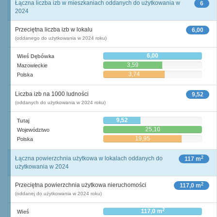
Łączna liczba izb w mieszkaniach oddanych do użytkowania w
6
2024
Przeciętna liczba izb w lokalu
6,00
(oddanego do użytkowania w 2024 roku)
6,00
Wieś Dębówka
3,59
Mazowieckie
3,74
Polska
Liczba izb na 1000 ludności
9,52
(oddanych do użytkowania w 2024 roku)
9,52
Tutaj
25,10
Województwo
19,95
Polska
2
Łączna powierzchnia użytkowa w lokalach oddanych do
117 m
użytkowania w 2024
2
Przeciętna powierzchnia użytkowa nieruchomości
117,0 m
(oddanej do użytkowania w 2024 roku)
2
117,0 m
Wieś