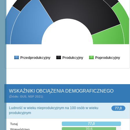
Przedprodukcyjny
Produkcyjny
Poprodukcyjny
WSKAŹNIKI OBCIĄŻENIA DEMOGRAFICZNEGO
(Źródło: GUS, NSP 2021)
Ludność w wieku nieprodukcyjnym na 100 osób w wieku
77,0
produkcyjnym
77,0
Tutaj
70,6
Województwo