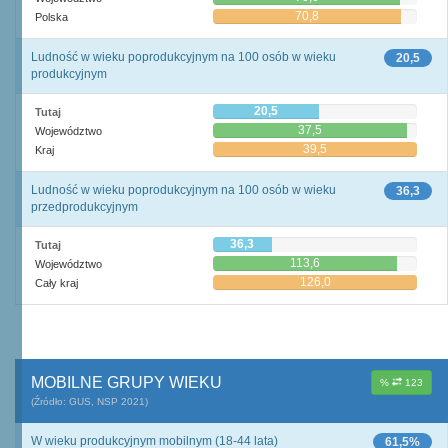
70,8
Polska
Ludność w wieku poprodukcyjnym na 100 osób w wieku
20,5
produkcyjnym
20,5
Tutaj
37,5
Województwo
39,5
Kraj
Ludność w wieku poprodukcyjnym na 100 osób w wieku
36,3
przedprodukcyjnym
36,3
Tutaj
113,6
Województwo
126,0
Cały kraj
MOBILNE GRUPY WIEKU
%
123
(Źródło: GUS, NSP 2021)
W wieku produkcyjnym mobilnym (18-44 lata)
61,5%