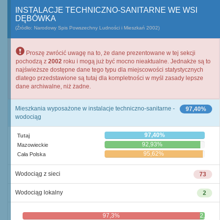
INSTALACJE TECHNICZNO-SANITARNE WE WSI
DĘBÓWKA
(Źródło: Narodowy Spis Powszechny Ludności i Mieszkań 2002)
Proszę zwrócić uwagę na to, że dane prezentowane w tej sekcji
pochodzą z
2002
roku i mogą już być mocno nieaktualne. Jednakże są to
najświeższe dostępne dane tego typu dla miejscowości statystycznych
dlatego przedstawione są tutaj dla kompletności w myśl zasady lepsze
dane archiwalne, niż żadne.
Mieszkania wyposażone w instalacje techniczno-sanitarne -
97,40%
wodociąg
97,40%
Tutaj
92,93%
Mazowieckie
95,62%
Cała Polska
Wodociąg z sieci
73
Wodociąg lokalny
2
97,3%
2,7%