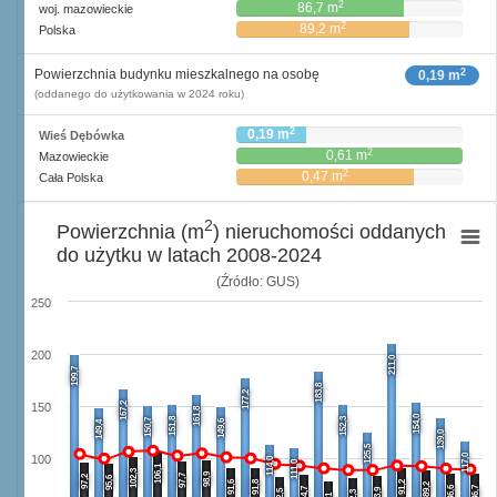
2
86,7 m
woj. mazowieckie
2
89,2 m
Polska
2
Powierzchnia budynku mieszkalnego na osobę
0,19 m
(oddanego do użytkowania w 2024 roku)
2
0,19 m
Wieś Dębówka
2
0,61 m
Mazowieckie
2
0,47 m
Cała Polska
2
Powierzchnia (m
) nieruchomości oddanych
do użytku w latach 2008-2024
(Źródło: GUS)
250
200
211,0
199,7
183,8
177,2
167,2
150
161,8
154,0
151,8
152,3
150,7
149,6
149,4
139,0
125,5
117,0
100
114,0
111,0
106,1
102,3
98,9
97,7
97,2
95,6
91,6
91,8
91,2
89,2
86,6
86,7
84,7
83,9
82,5
82,3