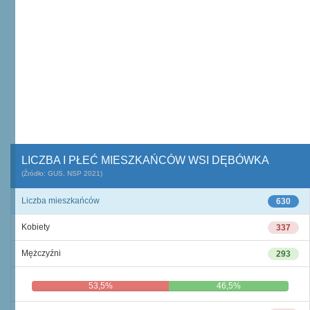
LICZBA I PŁEĆ MIESZKAŃCÓW WSI DĘBÓWKA
(Źródło: GUS, NSP 2021)
Liczba mieszkańców
630
Kobiety
337
Mężczyźni
293
53,5%
46,5%