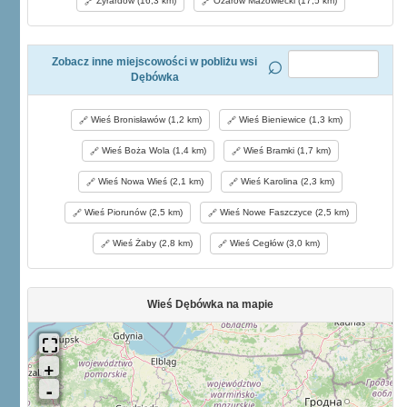
Żyrardów (16,3 km)
Ożarów Mazowiecki (17,5 km)
Zobacz inne miejscowości w pobliżu wsi
Dębówka
Wieś Bronisławów (1,2 km)
Wieś Bieniewice (1,3 km)
Wieś Boża Wola (1,4 km)
Wieś Bramki (1,7 km)
Wieś Nowa Wieś (2,1 km)
Wieś Karolina (2,3 km)
Wieś Piorunów (2,5 km)
Wieś Nowe Faszczyce (2,5 km)
Wieś Żaby (2,8 km)
Wieś Cegłów (3,0 km)
Wieś Dębówka na mapie