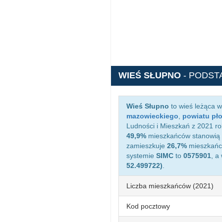
WIEŚ SŁUPNO
- PODST
Wieś Słupno
to wieś leżąca 
mazowieckiego
,
powiatu pł
Ludności i Mieszkań z 2021 ro
49,9%
mieszkańców stanowią 
zamieszkuje
26,7%
mieszkańcó
systemie
SIMC
to
0575901
, a
52.499722)
.
Liczba mieszkańców (2021)
Kod pocztowy