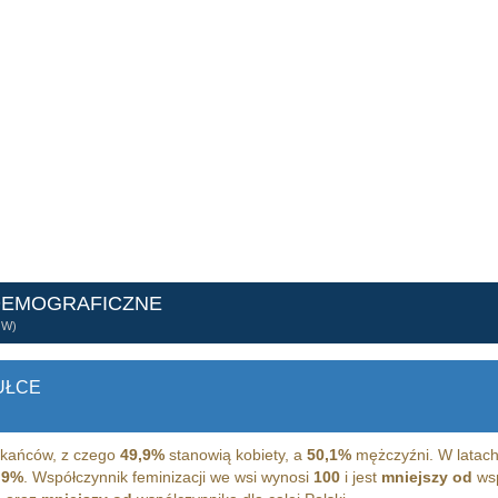
DEMOGRAFICZNE
ÓW)
UŁCE
kańców, z czego
49,9%
stanowią kobiety, a
50,1%
mężczyźni. W latach
,9%
. Współczynnik feminizacji we wsi wynosi
100
i jest
mniejszy od
wsp