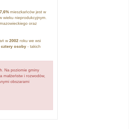
7,6%
mieszkańców jest w
 wieku nieprodukcyjnym.
mazowieckiego oraz
kań w
2002
roku we wsi
z
cztery osoby
- takich
h. Na poziomie gminy
zba małżeństw i rozwodów,
ianymi obszarami