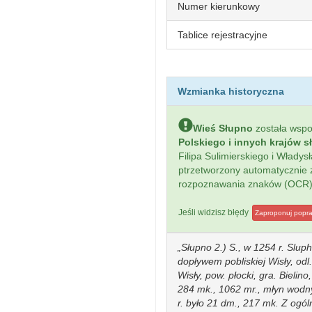
Numer kierunkowy
Tablice rejestracyjne
Wzmianka historyczna
Wieś Słupno
została wsp
Polskiego i innych krajów s
Filipa Sulimierskiego i Włady
ptrzetworzony automatycznie
rozpoznawania znaków (OCR)
Jeśli widzisz błędy
Zaproponuj popr
Słupno 2.) S., w 1254 r. Sluph,
dopływem pobliskiej Wisły, odl.
Wisły, pow. płocki, gra. Bielin
284 mk., 1062 mr., młyn wodn
r. było 21 dm., 217 mk. Z ogó