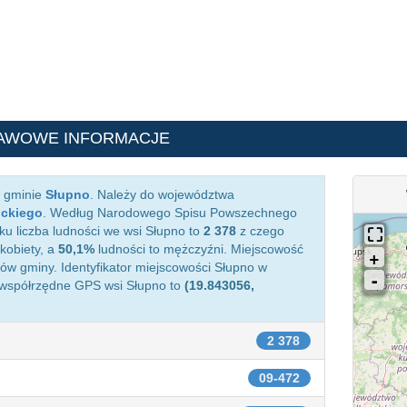
AWOWE INFORMACJE
w gminie
Słupno
. Należy do województwa
ockiego
. Według Narodowego Spisu Powszechnego
ku liczba ludności we wsi Słupno to
2 378
z czego
kobiety, a
50,1%
ludności to mężczyźni. Miejscowość
w gminy. Identyfikator miejscowości Słupno w
 współrzędne GPS wsi Słupno to
(19.843056,
2 378
09-472