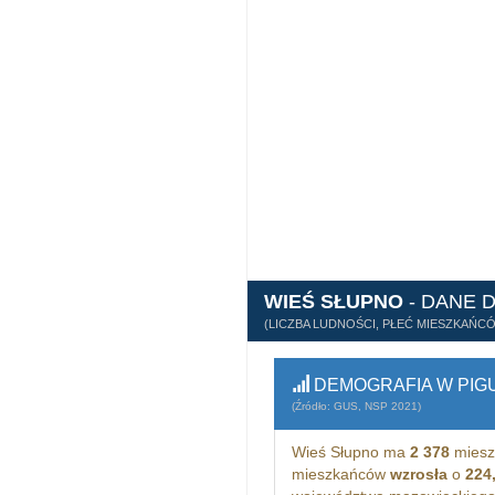
WIEŚ SŁUPNO
- DANE 
(LICZBA LUDNOŚCI, PŁEĆ MIESZKAŃC
DEMOGRAFIA W PIG
(Źródło: GUS, NSP 2021)
Wieś Słupno ma
2 378
miesz
mieszkańców
wzrosła
o
224