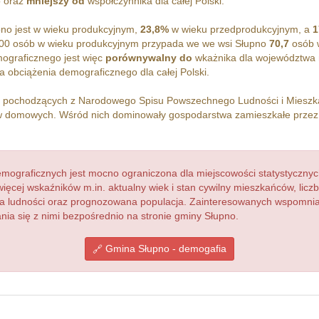
 oraz
mniejszy od
współczynnika dla całej Polski.
no jest w wieku produkcyjnym,
23,8%
w wieku przedprodukcyjnym, a
1
00 osób w wieku produkcyjnym przypada we we wsi Słupno
70,7
osób w
ograficznego jest więc
porównywalny do
wkażnika dla województwa 
 obciążenia demograficznego dla całej Polski.
h pochodzących z Narodowego Spisu Powszechnego Ludności i Miesz
 domowych. Wśród nich dominowały gospodarstwa zamieszkałe prze
ograficznych jest mocno ograniczona dla miejscowości statystycznyc
więcej wskaźników m.in. aktualny wiek i stan cywilny mieszkańców, lic
acja ludności oraz prognozowana populacja. Zainteresowanych wspomn
a się z nimi bezpośrednio na stronie gminy Słupno.
Gmina Słupno - demogafia