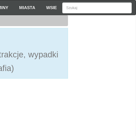
INY
MIASTA
WSIE
rakcje, wypadki
fia)