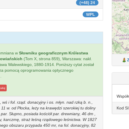
(+48) 24
WPL
omniana w
Słowniku geograficznym Królestwa
łowiańskich
(Tom X, strona 859), Warszawa: nakł.
sława Walewskiego, 1880-1914. Poniższy cytat został
 za pomocą oprogramowania optycznego
.
awkę
Współ
 wś i fol. rząd. donacyjny i os. młyn. nad rzką b. n.,
Kod S
 11 w. od Płocka, leży na krawędzi szerokiej tu doliny
o, par. Słupno, posiada kościół par. drewniany, 46 dm ,
y, karczmę, straż leśną rządowego leśnictwa. W 1827
lnego obszaru przypada 450 mr, na fol. donacyjny, 82