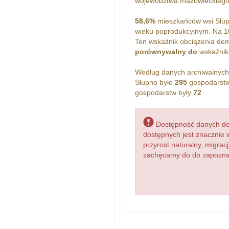
województwa mazowieckiego
58,6%
mieszkańców wsi Słup
wieku poprodukcyjnym. Na 1
Ten wskaźnik obciążenia dem
porównywalny do
wskażnika
Według danych archiwalnyc
Słupno było
295
gospodarstw
gospodarstw były
72
.
Dostępność danych dem
dostępnych jest znacznie 
przyrost naturalny, migr
zachęcamy do do zapoznani