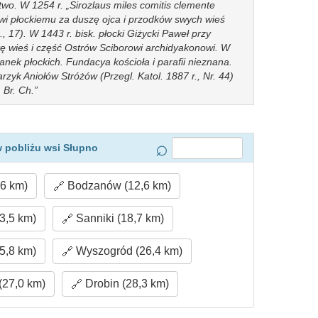
two. W 1254 r. „Sirozlaus miles comitis clemente
owi płockiemu za duszę ojca i przodków swych wieś
, 17). W 1443 r. bisk. płocki Giżycki Paweł przy
tę wieś i część Ostrów Sciborowi archidyakonowi. W
anek płockich. Fundacya kościoła i parafii nieznana.
rzyk Aniołów Stróżów (Przegl. Katol. 1887 r., Nr. 44)
 Br. Ch.
 pobliżu wsi Słupno
,6 km)
Bodzanów (12,6 km)
3,5 km)
Sanniki (18,7 km)
5,8 km)
Wyszogród (26,4 km)
(27,0 km)
Drobin (28,3 km)