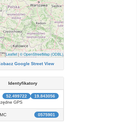
Leaflet
|
© OpenStreetMap (ODBL)
Zobacz Google Street View
Identyfikatory
52.499722
19.843056
rzędne GPS
IMC
0575901