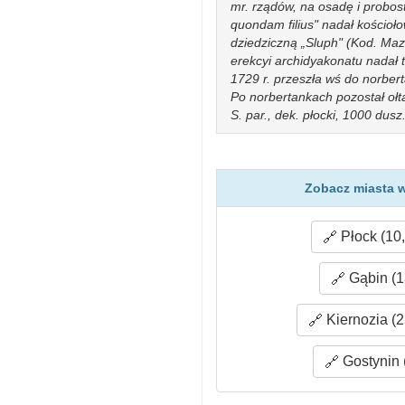
mr. rządów, na osadę i probos
quondam filius" nadał kościoł
dziedziczną „Sluph" (Kod. Maz.
erekcyi archidyakonatu nadał 
1729 r. przeszła wś do norbert
Po norbertankach pozostał ołta
S. par., dek. płocki, 1000 dusz.
Zobacz miasta w
Płock (10
Gąbin (1
Kiernozia (2
Gostynin 