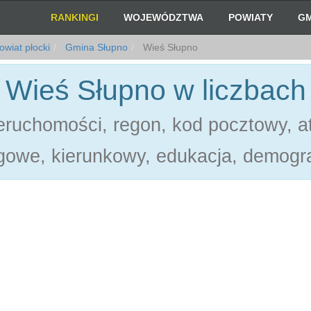
RANKINGI
WOJEWÓDZTWA
POWIATY
GM
wiat płocki
Gmina Słupno
Wieś Słupno
Wieś Słupno w liczbach
ruchomości, regon, kod pocztowy, at
gowe, kierunkowy, edukacja, demogra