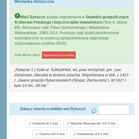
Wzmianka historyczna
Wieś Rykacze
została wspomniana w
Słowniku geograficznym
Królestwa Polskiego i innych krajów słowiańskich
(Tom X, strona
89), Warszawa: nakł. Filipa Sulimierskiego i Władysława
Walewskiego, 1880-1914. Poniższy cytat został ptrzetworzony
automatycznie za pomocą oprogramowania optycznego
rozpoznawania znaków (OCR).
Jeśli widzisz błędy
Zaproponuj poprawkę
Rykacze 1.) Sulki al. SulkówHtok, wś, pow. łomżyński, gm. i par.
Zambrowo. Mieszka tu drobna szlachta. Wspominana w dok. z 1423
r., dawne gniazdo Rykaczewskich (Gloger, Ziemia łomż.). W 1827 r.
było 14 dm., 88 mk.
Zobacz miasta w pobliżu wsi Rykacze
Zambrów (6,1 km)
Wysokie Mazowieckie (15,5 km)
Czyżew (15,5 km)
Szepietowo (19,1 km)