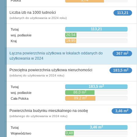
3,74
Polska
Liczba izb na 1000 ludności
113,21
(oddanych do użytkowania w 2024 roku)
113,21
Tutaj
20,54
woj. podlaskie
19,95
Kraj
2
Łączna powierzchnia użytkowa w lokalach oddanych do
367 m
użytkowania w 2024
2
Przeciętna powierzchnia użytkowa nieruchomości
183,5 m
(oddanej do użytkowania w 2024 roku)
2
183,5 m
Tutaj
2
86,0 m
woj. podlaskie
2
89,2 m
Cała Polska
2
Powierzchnia budynku mieszkalnego na osobę
3,46 m
(oddanego do użytkowania w 2024 roku)
2
3,46 m
Tutaj
0,48
Województwo
2