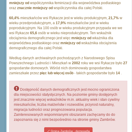
mniejszy od
współczynnika feminizacji dla województwa podlaskiego
oraz
znacznie mniejszy od
współczynnika dla całej Polski.
60,4%
mieszkańców wsi Rykacze jest w wieku produkcyjnym,
21,7%
w
wieku przedprodukcyjnym, a
17,9%
mieszkańców jest w wieku
poprodukcyjnym. Na 100 osób w wieku produkcyjnym przypada we we
wsi Rykacze
65,6
osób w wieku nieprodukcyjnym. Ten wskaźnik
obciążenia demograficznego jest więc
mniejszy od
wkażnika dla
województwa podlaskiego oraz
mniejszy od
wskażnika obciążenia
demograficznego dla całej Polski.
Według danych archiwalnych pochodzących z Narodowego Spisu
Powszechnego Ludności i Mieszkań w
2002
roku we wsi Rykacze było
27
gospodarstw domowych. Wśród nich dominowały gospodarstwa
zamieszkałe przez
pięc lub więcej osób
- takich gospodarstw było
14
.
Dostępność danych demograficznych jest mocno ograniczona
dla miejscowości statystycznych. Na poziomie gminy dostępnych
jest znacznie więcej wskaźników m.in. aktualny wiek i stan cywilny
mieszkańców, liczba małżeństw i rozwodów, przyrost naturalny,
migracja ludności oraz prognozowana populacja.
Zainteresowanych wspomnianymi obszarami zachęcamy do do
zapoznania się z nimi bezpośrednio na stronie gminy Zambrów.
Gmina Zambrów - demogafia