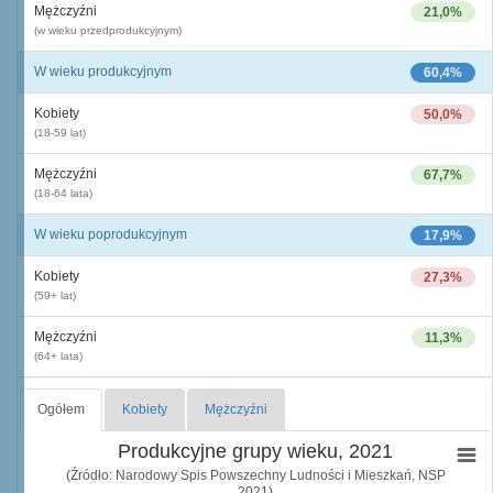
Mężczyźni
21,0%
(w wieku przedprodukcyjnym)
W wieku produkcyjnym
60,4%
Kobiety
50,0%
(18-59 lat)
Mężczyźni
67,7%
(18-64 lata)
W wieku poprodukcyjnym
17,9%
Kobiety
27,3%
(59+ lat)
Mężczyźni
11,3%
(64+ lata)
Ogółem
Kobiety
Mężczyźni
Produkcyjne grupy wieku, 2021
(Źródło: Narodowy Spis Powszechny Ludności i Mieszkań, NSP
2021)