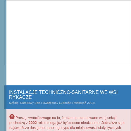
INSTALACJE TECHNICZNO-SANITARNE WE WSI
RYKACZE
(Źródło: Narodowy Spis Powszechny Ludności i Mieszkań 2002)
Proszę zwrócić uwagę na to, że dane prezentowane w tej sekcji
pochodzą z
2002
roku i mogą już być mocno nieaktualne. Jednakże są to
najświeższe dostępne dane tego typu dla miejscowości statystycznych