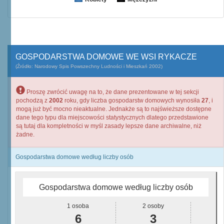
GOSPODARSTWA DOMOWE WE WSI RYKACZE
(Źródło: Narodowy Spis Powszechny Ludności i Mieszkań 2002)
Proszę zwrócić uwagę na to, że dane prezentowane w tej sekcji
pochodzą z
2002
roku, gdy liczba gospodarstw domowych wynosiła
27
, i
mogą już być mocno nieaktualne. Jednakże są to najświeższe dostępne
dane tego typu dla miejscowości statystycznych dlatego przedstawione
są tutaj dla kompletności w myśl zasady lepsze dane archiwalne, niż
żadne.
Gospodarstwa domowe według liczby osób
Gospodarstwa domowe według liczby osób
1 osoba
2 osoby
6
3