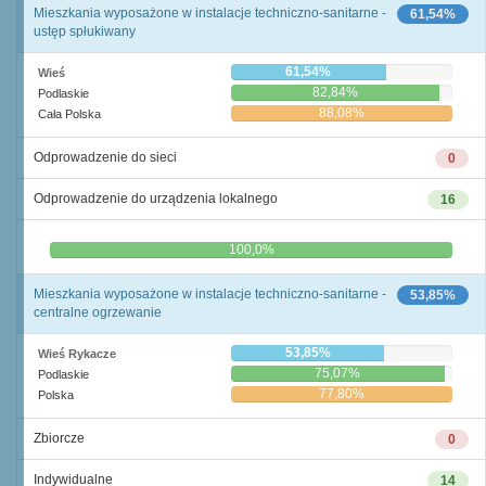
Mieszkania wyposażone w instalacje techniczno-sanitarne -
61,54%
ustęp spłukiwany
61,54%
Wieś
82,84%
Podlaskie
88,08%
Cała Polska
Odprowadzenie do sieci
0
Odprowadzenie do urządzenia lokalnego
16
0,0%
100,0%
Mieszkania wyposażone w instalacje techniczno-sanitarne -
53,85%
centralne ogrzewanie
53,85%
Wieś Rykacze
75,07%
Podlaskie
77,80%
Polska
Zbiorcze
0
Indywidualne
14