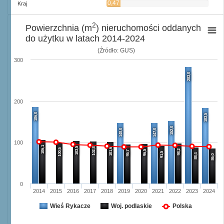
m
0,47
Kraj
2
m
2
Powierzchnia (m
) nieruchomości oddanych
do użytku w latach 2014-2024
(Źródło: GUS)
300
283,0
200
186,0
183,5
152,0
148,0
147,0
100
106,1
103,5
102,8
101,6
100,5
98,2
96,5
95,7
91,5
88,4
86,0
0
2014
2015
2016
2017
2018
2019
2020
2021
2022
2023
2024
Wieś Rykacze
Woj. podlaskie
Polska