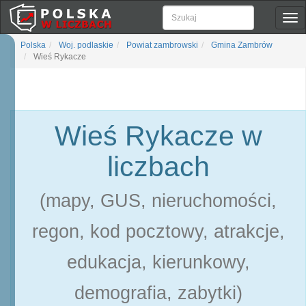
Pok
naw
Polska
Woj. podlaskie
Powiat zambrowski
Gmina Zambrów
Wieś Rykacze
Wieś Rykacze w
liczbach
(mapy, GUS, nieruchomości,
regon, kod pocztowy, atrakcje,
edukacja, kierunkowy,
demografia, zabytki)