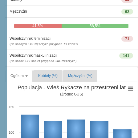
44
Mężczyźni
62
41,5%
58,5%
Współczynnik feminizacji
71
(Na każdych
100
mężczyzn przypada
71
kobiet)
Współczynnik maskulinizacji
141
(Na każde
100
kobiet przypada
141
mężczyzn)
Ogółem
Kobiety (%)
Mężczyźni (%)
Populacja - Wieś Rykacze na przestrzeni lat
(Źródło: GUS)
150
100