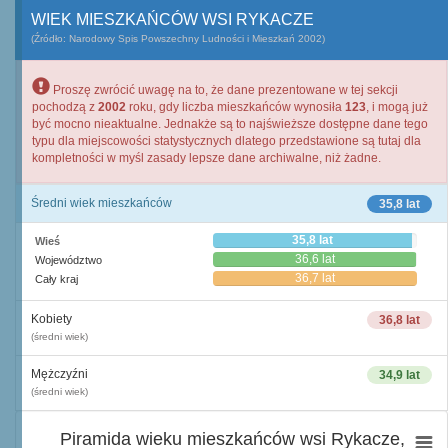
WIEK MIESZKAŃCÓW WSI RYKACZE
(Źródło: Narodowy Spis Powszechny Ludności i Mieszkań 2002)
Proszę zwrócić uwagę na to, że dane prezentowane w tej sekcji
pochodzą z
2002
roku, gdy liczba mieszkańców wynosiła
123
, i mogą już
być mocno nieaktualne. Jednakże są to najświeższe dostępne dane tego
typu dla miejscowości statystycznych dlatego przedstawione są tutaj dla
kompletności w myśl zasady lepsze dane archiwalne, niż żadne.
Średni wiek mieszkańców
35,8 lat
35,8 lat
Wieś
36,6 lat
Województwo
36,7 lat
Cały kraj
Kobiety
36,8 lat
(średni wiek)
Mężczyźni
34,9 lat
(średni wiek)
Piramida wieku mieszkańców wsi Rykacze,