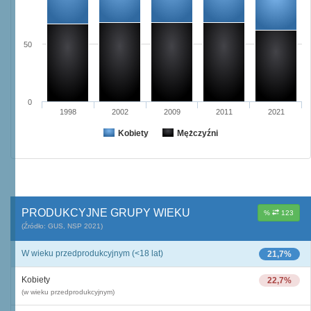
50
0
1998
2002
2009
2011
2021
Kobiety
Mężczyźni
PRODUKCYJNE GRUPY WIEKU
%
123
(Źródło: GUS, NSP 2021)
W wieku przedprodukcyjnym (<18 lat)
21,7%
Kobiety
22,7%
(w wieku przedprodukcyjnym)