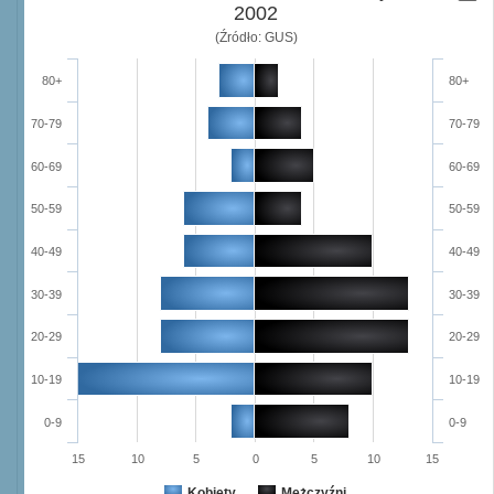
2002
(Źródło: GUS)
80+
80+
70-79
70-79
60-69
60-69
50-59
50-59
40-49
40-49
30-39
30-39
20-29
20-29
10-19
10-19
0-9
0-9
15
10
5
0
5
10
15
Kobiety
Mężczyźni