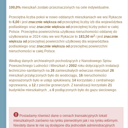
100,0%
mieszkań zostało przeznaczonych na cele indywidualne.
Przeciętna liczba pokoi w nowo oddanych mieszkaniach we wsi Rykacze
to
6,00
i jest
znacznie większa od
przeciętnej liczby izb dla województwa
podlaskiego oraz
znacznie większa od
przeciętnej liczby pokoi w całej
Polsce. Przeciętna powierzchnia użytkowa nieruchomości oddanej do
2
użytkowania w 2024 roku we wsi Rykacze to
183,50 m
i jest
znacznie
większa od
przeciętnej powierzchni użytkowej dla województwa
podlaskiego oraz
znacznie większa od
przeciętnej powierzchni
nieruchomości w całej Polsce.
Według danych archiwalnych pochodzących z Narodowego Spisu
Powszechnego Ludności i Mieszkań z
2002
roku dotyczących instalacji
techniczno-sanitarnych na
26
zamieszkałych wówczas mieszkań
26
mieszkań przyłączonych było do wodociągu,
16
nieruchomości
wyposażonych było w ustęp spłukiwany,
14
korzystało z centralnego
ogrzewania, a
12
z pieców grzewczych. Z kanalizacji korzystało
21
budynków mieszkalnych , a
0
podłączonych było do gazu sieciowego.
Posiadamy również dane o cenach transakcyjnych lokali
mieszkalnych zarówno na rynku pierwotnym jak i na rynku wtórnym.
Niestety dane te nie są dostępne dla jednostek administracyjnych