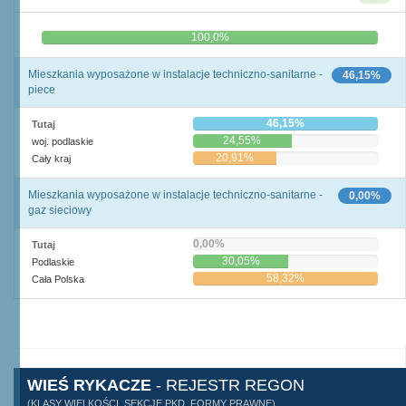
0,0%
100,0%
Mieszkania wyposażone w instalacje techniczno-sanitarne -
46,15%
piece
46,15%
Tutaj
24,55%
woj. podlaskie
20,91%
Cały kraj
Mieszkania wyposażone w instalacje techniczno-sanitarne -
0,00%
gaz sieciowy
0,00%
Tutaj
30,05%
Podlaskie
58,32%
Cała Polska
WIEŚ RYKACZE
- REJESTR REGON
(KLASY WIELKOŚCI, SEKCJE PKD, FORMY PRAWNE)