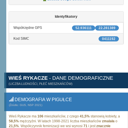
Identyfikatory
Współrzędne GPS
52.936111
22.281389
Kod SIMC
0411192
WIEŚ RYKACZE
- DANE DEMOGRAFICZNE
(LICZBA LUDNOŚCI, PŁEĆ MIESZKAŃCÓW)
DEMOGRAFIA W PIGUŁCE
(Źródło: GUS, NSP 2021)
Wieś Rykacze ma
106
mieszkańców, z czego
41,5%
stanowią kobiety, a
58,5%
mężczyźni. W latach 1998-2021 liczba mieszkańców
zmalała
o
21,5%
. Współczynnik feminizacji we wsi wynosi
71
i jest
znacznie