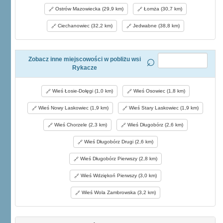
Ostrów Mazowiecka (29,9 km)
Łomża (30,7 km)
Ciechanowiec (32,2 km)
Jedwabne (38,8 km)
Zobacz inne miejscowości w pobliżu wsi
Rykacze
Wieś Łosie-Dołęgi (1,0 km)
Wieś Osowiec (1,8 km)
Wieś Nowy Laskowiec (1,9 km)
Wieś Stary Laskowiec (1,9 km)
Wieś Chorzele (2,3 km)
Wieś Długobórz (2,6 km)
Wieś Długobórz Drugi (2,6 km)
Wieś Długobórz Pierwszy (2,8 km)
Wieś Wdziękoń Pierwszy (3,0 km)
Wieś Wola Zambrowska (3,2 km)