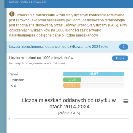
(Źródło: GUS, 31.XII.2024)
Oznaczenie
mieszkanie
w tym statystycznym kontekście rozumiane
jest zarówno jako lokal mieszkalny jak i dom. Zastosowana terminologia
jest zgodna z tą stosowaną przez Główny Urząd Statystyczny (GUS). Przy
obliczeniach wskaźników na 1000 ludności zastosowano
najaktualniejsze dostępne dane o liczbie mieszkańców.
Liczba nieruchomości oddanych do użytkowania w 2024 roku
2
Liczba mieszkań na 1000 mieszkańców
18,87
(oddanych do użytkowania w 2024 roku)
18,87
Wieś
5,58
Podlaskie
5,33
Kraj
Liczba mieszkań oddanych do użytku w
latach 2014-2024
(Źródło: GUS)
3