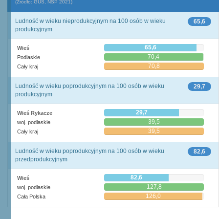
(Źródło: GUS, NSP 2021)
Ludność w wieku nieprodukcyjnym na 100 osób w wieku
65,6
produkcyjnym
65,6
Wieś
70,4
Podlaskie
70,8
Cały kraj
Ludność w wieku poprodukcyjnym na 100 osób w wieku
29,7
produkcyjnym
29,7
Wieś Rykacze
39,5
woj. podlaskie
39,5
Cały kraj
Ludność w wieku poprodukcyjnym na 100 osób w wieku
82,6
przedprodukcyjnym
82,6
Wieś
127,8
woj. podlaskie
126,0
Cała Polska