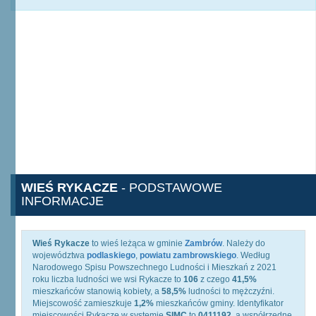
WIEŚ RYKACZE
- PODSTAWOWE
INFORMACJE
Wieś Rykacze
to wieś leżąca w gminie
Zambrów
. Należy do
województwa
podlaskiego
,
powiatu zambrowskiego
. Według
Narodowego Spisu Powszechnego Ludności i Mieszkań z 2021
roku liczba ludności we wsi Rykacze to
106
z czego
41,5%
mieszkańców stanowią kobiety, a
58,5%
ludności to mężczyźni.
Miejscowość zamieszkuje
1,2%
mieszkańców gminy. Identyfikator
miejscowości Rykacze w systemie
SIMC
to
0411192
, a współrzędne