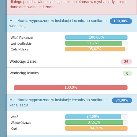
dlatego przedstawione są tutaj dla kompletności w myśl zasady lepsze
dane archiwalne, niż żadne.
Mieszkania wyposażone w instalacje techniczno-sanitarne -
100,00%
wodociąg
100,00%
Wieś Rykacze
91,76%
woj. podlaskie
95,62%
Cała Polska
Wodociąg z sieci
26
Wodociąg lokalny
0
100,0%
0,0%
Mieszkania wyposażone w instalacje techniczno-sanitarne -
84,00%
kanalizacja
84,00%
Wieś
87,51%
Województwo
94,20%
Kraj