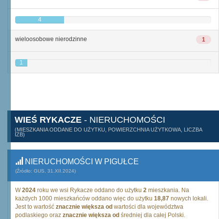
4
wieloosobowe nierodzinne
1
1
WIEŚ RYKACZE
- NIERUCHOMOŚCI
(MIESZKANIA ODDANE DO UŻYTKU, POWIERZCHNIA UŻYTKOWA, LICZBA
IZB)
NIERUCHOMOŚCI W PIGUŁCE
(Źródło: GUS, 31.XII.2024)
W
2024
roku we wsi Rykacze oddano do użytku
2
mieszkania. Na
każdych 1000 mieszkańców oddano więc do użytku
18,87
nowych lokali.
Jest to wartość
znacznie większa od
wartości dla województwa
podlaskiego oraz
znacznie większa od
średniej dla całej Polski.