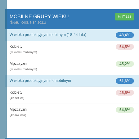
MOBILNE GRUPY WIEKU
%
123
(Źródło: GUS, NSP 2021)
W wieku produkcyjnym mobilnym (18-44 lata)
48,4%
Kobiety
54,5%
(w wieku mobilnym)
Mężczyźni
45,2%
(w wieku mobilnym)
W wieku produkcyjnym niemobilnym
51,6%
Kobiety
45,5%
(45-59 lat)
Mężczyźni
54,8%
(45-64 lata)