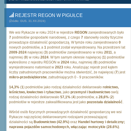
REJESTR REGON W PIGUŁCE
(Źródło: GUS, 31.XII.2024)
We wsi Rykacze w roku 2024 w rejestrze
REGON
zarejestrowanych było
7
podmiotów gospodarki narodowej, z czego
7
stanowiły osoby fizyczne
prowadzące działalność gospodarczą. W tymże roku zarejestrowano
0
nowych podmiotów, a
1
podmiot został wyrejestrowany. Na przestrzeni lat
2009
-
2024
najwięcej (
3
) podmiotów zarejestrowano w roku
2011
, a
najmniej (
0
) w roku
2024
. W tym samym okresie najwięcej (
1
) podmiotów
wykreślono z rejestru REGON w
2024
roku, najmniej (
0
) podmiotów
wyrejestrowano natomiast w
2023
roku. Analizując rejestr pod kątem
liczby zatrudnionych pracowników można stwierdzić, że najwięcej (
7
) jest
mikro-przedsiębiorstw
, zatrudniających 0 - 9 pracowników.
14,3%
(
1
) podmiotów jako rodzaj działalności deklarowało
rolnictwo,
leśnictwo, łowiectwo i rybactwo
, jako
przemysł i budownictwo
swój
rodzaj działalności deklarowało
57,1%
(
4
) podmiotów, a
28,6%
(
2
)
podmiotów w rejestrze zakwalifikowana jest jako
pozostała działalność
.
Wśród osób fizycznych prowadzących działalność gospodarczą we wsi
Rykacze najczęściej deklarowanymi rodzajami przeważającej
działalności są
Budownictwo (42.9%)
oraz
Handel hurtowy i detaliczny;
naprawa pojazdów samochodowych, włączając motocykle (28.6%)
.