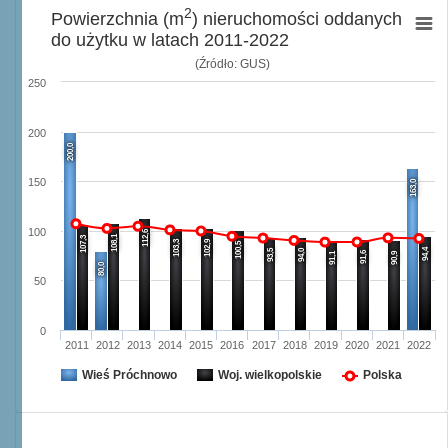
2
Powierzchnia (m
) nieruchomości oddanych
do użytku w latach 2011-2022
(Źródło: GUS)
250
200
200,0
150
163,0
100
112,6
108,1
107,3
103,3
102,9
100,5
94,4
93,5
94,0
91,6
91,1
90,9
80,0
50
0
2011
2012
2013
2014
2015
2016
2017
2018
2019
2020
2021
2022
Wieś Próchnowo
Woj. wielkopolskie
Polska