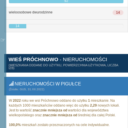
92
wieloosobowe dwurodzinne
14
14
WIEŚ PRÓCHNOWO
- NIERUCHOMOŚCI
(MIESZKANIA ODDANE DO UŻYTKU, POWIERZCHNIA UŻYTKOWA, LICZBA
IZB)
NIERUCHOMOŚCI W PIGUŁCE
(Źródło: GUS, 31.XII.2022)
W
2022
roku we wsi Próchnowo oddano do użytku
1
mieszkanie. Na
każdych 1000 mieszkańców oddano więc do użytku
2,29
nowych lokali.
Jest to wartość
znacznie mniejsza od
wartości dla województwa
wielkopolskiego oraz
znacznie mniejsza od
średniej dla całej Polski.
100,0%
mieszkań zostało przeznaczonych na cele indywidualne.