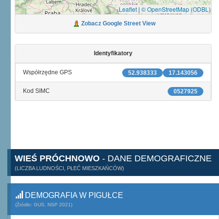
Leaflet
|
© OpenStreetMap (ODBL)
Zobacz Google Street View
Identyfikatory
Współrzędne GPS
52.938333
17.143056
Kod SIMC
0527925
WIEŚ PRÓCHNOWO
- DANE DEMOGRAFICZNE
(LICZBA LUDNOŚCI, PŁEĆ MIESZKAŃCÓW)
DEMOGRAFIA W PIGUŁCE
(Źródło: GUS, NSP 2021)