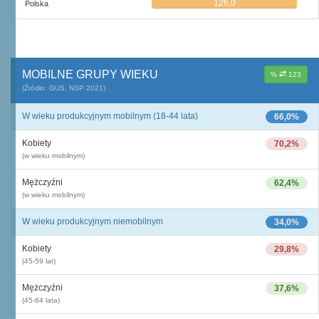
126,0
Polska
MOBILNE GRUPY WIEKU
%
123
(Źródło: GUS, NSP 2021)
W wieku produkcyjnym mobilnym (18-44 lata)
66,0%
Kobiety
70,2%
(w wieku mobilnym)
Mężczyźni
62,4%
(w wieku mobilnym)
W wieku produkcyjnym niemobilnym
34,0%
Kobiety
29,8%
(45-59 lat)
Mężczyźni
37,6%
(45-64 lata)