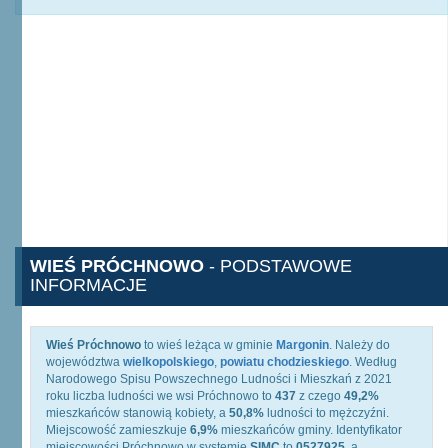
WIEŚ PRÓCHNOWO
- PODSTAWOWE
INFORMACJE
Wieś Próchnowo
to wieś leżąca w gminie
Margonin
. Należy do
województwa
wielkopolskiego
,
powiatu chodzieskiego
. Według
Narodowego Spisu Powszechnego Ludności i Mieszkań z 2021
roku liczba ludności we wsi Próchnowo to
437
z czego
49,2%
mieszkańców stanowią kobiety, a
50,8%
ludności to mężczyźni.
Miejscowość zamieszkuje
6,9%
mieszkańców gminy. Identyfikator
miejscowości Próchnowo w systemie
SIMC
to
0527925
, a