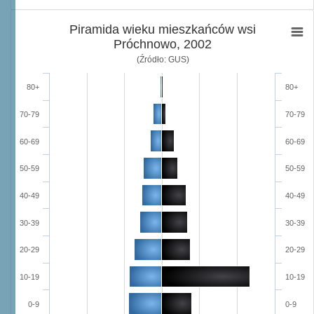
Piramida wieku mieszkańców wsi
Próchnowo, 2002
(Źródło: GUS)
80+
80+
70-79
70-79
60-69
60-69
50-59
50-59
40-49
40-49
30-39
30-39
20-29
20-29
10-19
10-19
0-9
0-9