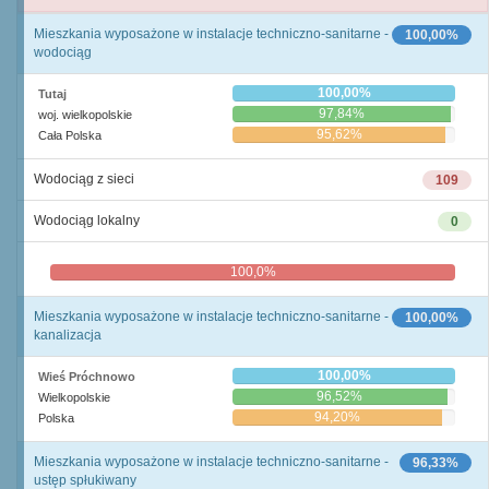
Mieszkania wyposażone w instalacje techniczno-sanitarne -
100,00%
wodociąg
100,00%
Tutaj
97,84%
woj. wielkopolskie
95,62%
Cała Polska
Wodociąg z sieci
109
Wodociąg lokalny
0
100,0%
0,0%
Mieszkania wyposażone w instalacje techniczno-sanitarne -
100,00%
kanalizacja
100,00%
Wieś Próchnowo
96,52%
Wielkopolskie
94,20%
Polska
Mieszkania wyposażone w instalacje techniczno-sanitarne -
96,33%
ustęp spłukiwany