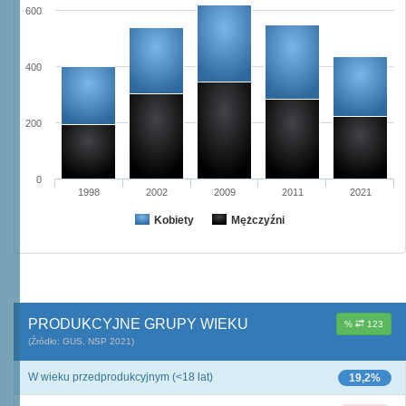
600
400
200
0
1998
2002
2009
2011
2021
Kobiety
Mężczyźni
PRODUKCYJNE GRUPY WIEKU
%
123
(Źródło: GUS, NSP 2021)
W wieku przedprodukcyjnym (<18 lat)
19,2%