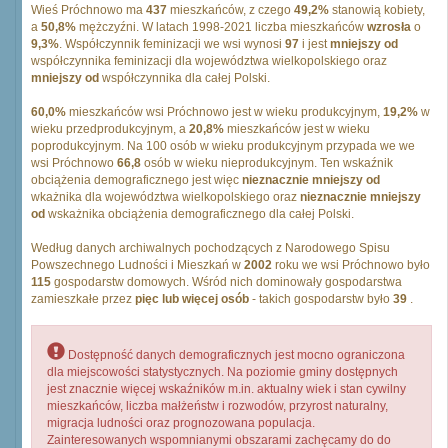
Wieś Próchnowo ma
437
mieszkańców, z czego
49,2%
stanowią kobiety,
a
50,8%
mężczyźni. W latach 1998-2021 liczba mieszkańców
wzrosła
o
9,3%
. Współczynnik feminizacji we wsi wynosi
97
i jest
mniejszy od
współczynnika feminizacji dla województwa wielkopolskiego oraz
mniejszy od
współczynnika dla całej Polski.
60,0%
mieszkańców wsi Próchnowo jest w wieku produkcyjnym,
19,2%
w
wieku przedprodukcyjnym, a
20,8%
mieszkańców jest w wieku
poprodukcyjnym. Na 100 osób w wieku produkcyjnym przypada we we
wsi Próchnowo
66,8
osób w wieku nieprodukcyjnym. Ten wskaźnik
obciążenia demograficznego jest więc
nieznacznie mniejszy od
wkażnika dla województwa wielkopolskiego oraz
nieznacznie mniejszy
od
wskażnika obciążenia demograficznego dla całej Polski.
Według danych archiwalnych pochodzących z Narodowego Spisu
Powszechnego Ludności i Mieszkań w
2002
roku we wsi Próchnowo było
115
gospodarstw domowych. Wśród nich dominowały gospodarstwa
zamieszkałe przez
pięc lub więcej osób
- takich gospodarstw było
39
.
Dostępność danych demograficznych jest mocno ograniczona
dla miejscowości statystycznych. Na poziomie gminy dostępnych
jest znacznie więcej wskaźników m.in. aktualny wiek i stan cywilny
mieszkańców, liczba małżeństw i rozwodów, przyrost naturalny,
migracja ludności oraz prognozowana populacja.
Zainteresowanych wspomnianymi obszarami zachęcamy do do