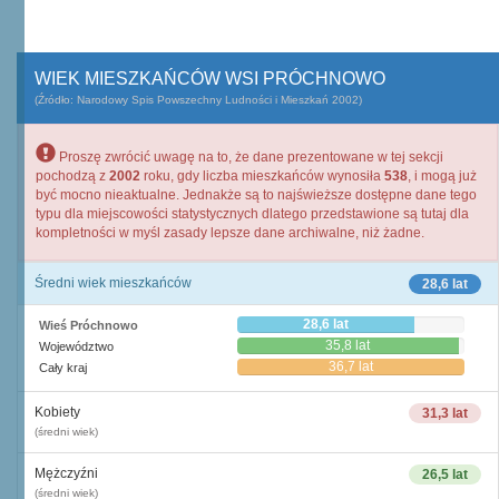
WIEK MIESZKAŃCÓW WSI PRÓCHNOWO
(Źródło: Narodowy Spis Powszechny Ludności i Mieszkań 2002)
Proszę zwrócić uwagę na to, że dane prezentowane w tej sekcji
pochodzą z
2002
roku, gdy liczba mieszkańców wynosiła
538
, i mogą już
być mocno nieaktualne. Jednakże są to najświeższe dostępne dane tego
typu dla miejscowości statystycznych dlatego przedstawione są tutaj dla
kompletności w myśl zasady lepsze dane archiwalne, niż żadne.
Średni wiek mieszkańców
28,6 lat
28,6 lat
Wieś Próchnowo
35,8 lat
Województwo
36,7 lat
Cały kraj
Kobiety
31,3 lat
(średni wiek)
Mężczyźni
26,5 lat
(średni wiek)