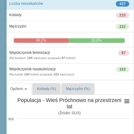
Liczba mieszkańców
437
Kobiety
215
Mężczyźni
222
49,2%
50,8%
Współczynnik feminizacji
97
(Na każdych
100
mężczyzn przypada
97
kobiet)
Współczynnik maskulinizacji
103
(Na każde
100
kobiet przypada
103
mężczyzn)
Ogółem
Kobiety (%)
Mężczyźni (%)
Populacja - Wieś Próchnowo na przestrzeni
lat
(Źródło: GUS)
800