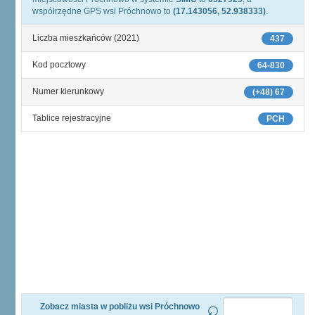
współrzędne GPS wsi Próchnowo to
(17.143056, 52.938333)
.
Liczba mieszkańców (2021)
437
Kod pocztowy
64-830
Numer kierunkowy
(+48) 67
Tablice rejestracyjne
PCH
Zobacz miasta w pobliżu wsi Próchnowo