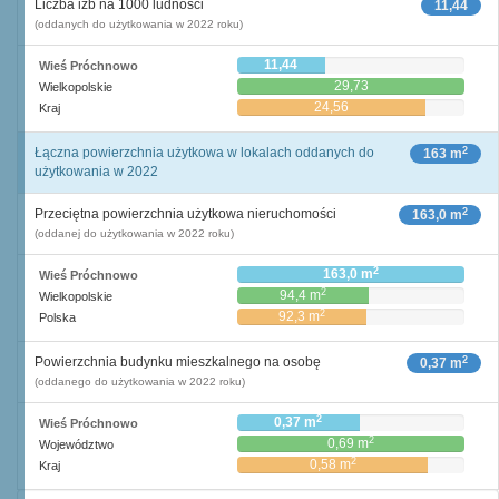
Liczba izb na 1000 ludności
11,44
(oddanych do użytkowania w 2022 roku)
11,44
Wieś Próchnowo
29,73
Wielkopolskie
24,56
Kraj
2
Łączna powierzchnia użytkowa w lokalach oddanych do
163 m
użytkowania w 2022
2
Przeciętna powierzchnia użytkowa nieruchomości
163,0 m
(oddanej do użytkowania w 2022 roku)
2
163,0 m
Wieś Próchnowo
2
94,4 m
Wielkopolskie
2
92,3 m
Polska
2
Powierzchnia budynku mieszkalnego na osobę
0,37 m
(oddanego do użytkowania w 2022 roku)
2
0,37 m
Wieś Próchnowo
2
0,69 m
Województwo
2
0,58 m
Kraj