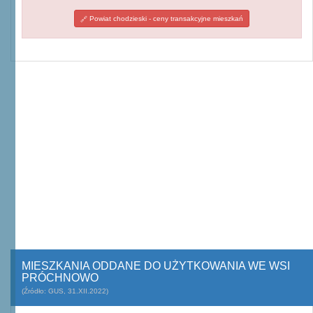
Powiat chodzieski - ceny transakcyjne mieszkań
MIESZKANIA ODDANE DO UŻYTKOWANIA WE WSI
PRÓCHNOWO
(Źródło: GUS, 31.XII.2022)