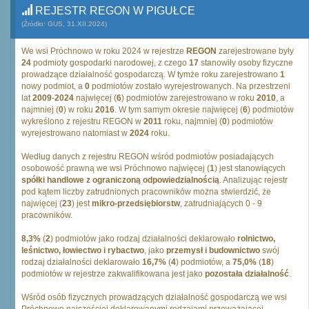
REJESTR REGON W PIGUŁCE
(Źródło: GUS, 31.XII.2024)
We wsi Próchnowo w roku 2024 w rejestrze
REGON
zarejestrowane były
24
podmioty gospodarki narodowej, z czego
17
stanowiły osoby fizyczne
prowadzące działalność gospodarczą. W tymże roku zarejestrowano
1
nowy podmiot, a
0
podmiotów zostało wyrejestrowanych. Na przestrzeni
lat
2009
-
2024
najwięcej (
6
) podmiotów zarejestrowano w roku
2010
, a
najmniej (
0
) w roku
2016
. W tym samym okresie najwięcej (
6
) podmiotów
wykreślono z rejestru REGON w
2011
roku, najmniej (
0
) podmiotów
wyrejestrowano natomiast w
2024
roku.
Według danych z rejestru REGON wśród podmiotów posiadających
osobowość prawną we wsi Próchnowo najwięcej (
1
) jest stanowiących
spółki handlowe z ograniczoną odpowiedzialnością
. Analizując rejestr
pod kątem liczby zatrudnionych pracowników można stwierdzić, że
najwięcej (
23
) jest
mikro-przedsiębiorstw
, zatrudniających 0 - 9
pracowników.
8,3%
(
2
) podmiotów jako rodzaj działalności deklarowało
rolnictwo,
leśnictwo, łowiectwo i rybactwo
, jako
przemysł i budownictwo
swój
rodzaj działalności deklarowało
16,7%
(
4
) podmiotów, a
75,0%
(
18
)
podmiotów w rejestrze zakwalifikowana jest jako
pozostała działalność
.
Wśród osób fizycznych prowadzących działalność gospodarczą we wsi