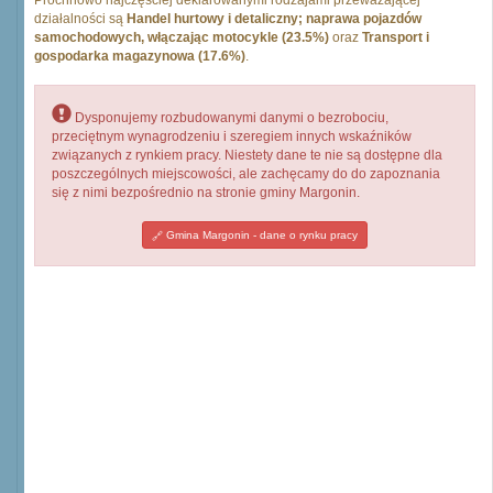
Próchnowo najczęściej deklarowanymi rodzajami przeważającej
działalności są
Handel hurtowy i detaliczny; naprawa pojazdów
samochodowych, włączając motocykle (23.5%)
oraz
Transport i
gospodarka magazynowa (17.6%)
.
Dysponujemy rozbudowanymi danymi o bezrobociu,
przeciętnym wynagrodzeniu i szeregiem innych wskaźników
związanych z rynkiem pracy. Niestety dane te nie są dostępne dla
poszczególnych miejscowości, ale zachęcamy do do zapoznania
się z nimi bezpośrednio na stronie gminy Margonin.
Gmina Margonin - dane o rynku pracy