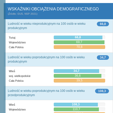
WSKAŹNIKI OBCIĄŻENIA DEMOGRAFICZNEGO
(Źródło: GUS, NSP 2021)
Ludność w wieku nieprodukcyjnym na 100 osób w wieku
66,8
produkcyjnym
66,8
Tutaj
69,7
Województwo
70,8
Cała Polska
Ludność w wieku poprodukcyjnym na 100 osób w wieku
34,7
produkcyjnym
34,7
Wieś
36,6
woj. wielkopolskie
39,5
Cała Polska
Ludność w wieku poprodukcyjnym na 100 osób w wieku
108,3
przedprodukcyjnym
108,3
Wieś
110,7
Województwo