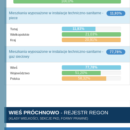
0,0%
100,0%
Mieszkania wyposażone w instalacje techniczno-sanitarne -
11,93%
piece
11,93%
Tutaj
21,03%
Wielkopolskie
20,91%
Kraj
Mieszkania wyposażone w instalacje techniczno-sanitarne -
77,78%
gaz sieciowy
77,78%
Wieś
51,20%
Województwo
58,32%
Polska
WIEŚ PRÓCHNOWO
- REJESTR REGON
(KLASY WIELKOŚCI, SEKCJE PKD, FORMY PRAWNE)