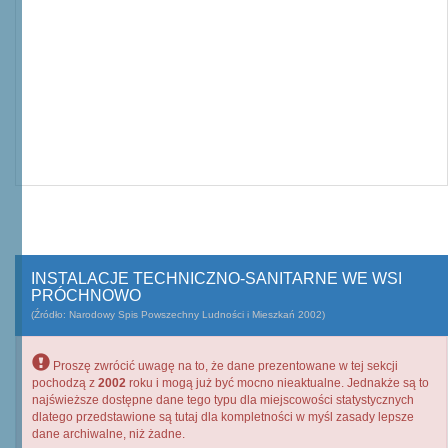
INSTALACJE TECHNICZNO-SANITARNE WE WSI
PRÓCHNOWO
(Źródło: Narodowy Spis Powszechny Ludności i Mieszkań 2002)
Proszę zwrócić uwagę na to, że dane prezentowane w tej sekcji
pochodzą z
2002
roku i mogą już być mocno nieaktualne. Jednakże są to
najświeższe dostępne dane tego typu dla miejscowości statystycznych
dlatego przedstawione są tutaj dla kompletności w myśl zasady lepsze
dane archiwalne, niż żadne.