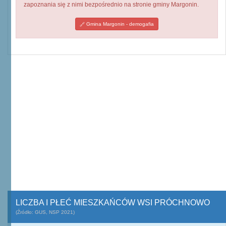
zapoznania się z nimi bezpośrednio na stronie gminy Margonin.
Gmina Margonin - demogafia
LICZBA I PŁEĆ MIESZKAŃCÓW WSI PRÓCHNOWO
(Źródło: GUS, NSP 2021)