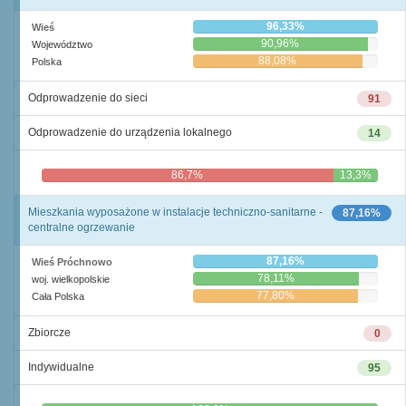
96,33%
Wieś
90,96%
Województwo
88,08%
Polska
Odprowadzenie do sieci
91
Odprowadzenie do urządzenia lokalnego
14
86,7%
13,3%
Mieszkania wyposażone w instalacje techniczno-sanitarne -
87,16%
centralne ogrzewanie
87,16%
Wieś Próchnowo
78,11%
woj. wielkopolskie
77,80%
Cała Polska
Zbiorcze
0
Indywidualne
95