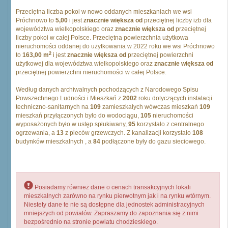
Przeciętna liczba pokoi w nowo oddanych mieszkaniach we wsi
Próchnowo to
5,00
i jest
znacznie większa od
przeciętnej liczby izb dla
województwa wielkopolskiego oraz
znacznie większa od
przeciętnej
liczby pokoi w całej Polsce. Przeciętna powierzchnia użytkowa
nieruchomości oddanej do użytkowania w 2022 roku we wsi Próchnowo
2
to
163,00 m
i jest
znacznie większa od
przeciętnej powierzchni
użytkowej dla województwa wielkopolskiego oraz
znacznie większa od
przeciętnej powierzchni nieruchomości w całej Polsce.
Według danych archiwalnych pochodzących z Narodowego Spisu
Powszechnego Ludności i Mieszkań z
2002
roku dotyczących instalacji
techniczno-sanitarnych na
109
zamieszkałych wówczas mieszkań
109
mieszkań przyłączonych było do wodociągu,
105
nieruchomości
wyposażonych było w ustęp spłukiwany,
95
korzystało z centralnego
ogrzewania, a
13
z pieców grzewczych. Z kanalizacji korzystało
108
budynków mieszkalnych , a
84
podłączone były do gazu sieciowego.
Posiadamy również dane o cenach transakcyjnych lokali
mieszkalnych zarówno na rynku pierwotnym jak i na rynku wtórnym.
Niestety dane te nie są dostępne dla jednostek administracyjnych
mniejszych od powiatów. Zapraszamy do zapoznania się z nimi
bezpośrednio na stronie powiatu chodzieskiego.