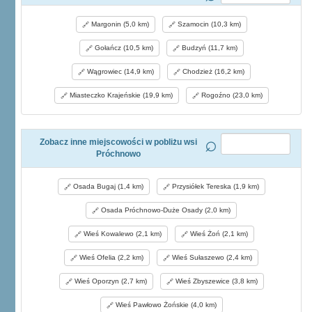
Margonin (5,0 km)
Szamocin (10,3 km)
Gołańcz (10,5 km)
Budzyń (11,7 km)
Wągrowiec (14,9 km)
Chodzież (16,2 km)
Miasteczko Krajeńskie (19,9 km)
Rogoźno (23,0 km)
Zobacz inne miejscowości w pobliżu wsi
Próchnowo
Osada Bugaj (1,4 km)
Przysiółek Tereska (1,9 km)
Osada Próchnowo-Duże Osady (2,0 km)
Wieś Kowalewo (2,1 km)
Wieś Żoń (2,1 km)
Wieś Ofelia (2,2 km)
Wieś Sułaszewo (2,4 km)
Wieś Oporzyn (2,7 km)
Wieś Zbyszewice (3,8 km)
Wieś Pawłowo Żońskie (4,0 km)