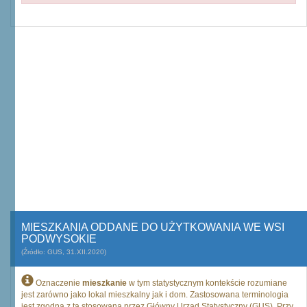
MIESZKANIA ODDANE DO UŻYTKOWANIA WE WSI
PODWYSOKIE
(Źródło: GUS, 31.XII.2020)
Oznaczenie
mieszkanie
w tym statystycznym kontekście rozumiane
jest zarówno jako lokal mieszkalny jak i dom. Zastosowana terminologia
jest zgodna z tą stosowaną przez Główny Urząd Statystyczny (GUS). Przy