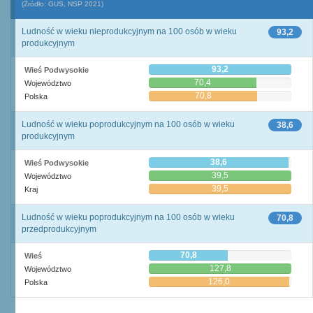
(Źródło: GUS, NSP 2021)
Ludność w wieku nieprodukcyjnym na 100 osób w wieku
93,2
produkcyjnym
93,2
Wieś Podwysokie
70,4
Województwo
70,8
Polska
Ludność w wieku poprodukcyjnym na 100 osób w wieku
38,6
produkcyjnym
38,6
Wieś Podwysokie
39,5
Województwo
39,5
Kraj
Ludność w wieku poprodukcyjnym na 100 osób w wieku
70,8
przedprodukcyjnym
70,8
Wieś
127,8
Województwo
126,0
Polska