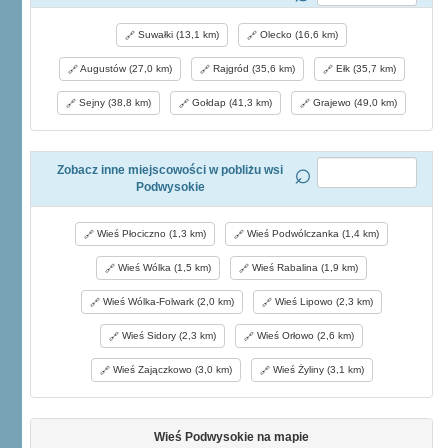
Suwałki (13,1 km)
Olecko (16,6 km)
Augustów (27,0 km)
Rajgród (35,6 km)
Ełk (35,7 km)
Sejny (38,8 km)
Gołdap (41,3 km)
Grajewo (49,0 km)
Zobacz inne miejscowości w pobliżu wsi
Podwysokie
Wieś Płociczno (1,3 km)
Wieś Podwólczanka (1,4 km)
Wieś Wólka (1,5 km)
Wieś Rabalina (1,9 km)
Wieś Wólka-Folwark (2,0 km)
Wieś Lipowo (2,3 km)
Wieś Sidory (2,3 km)
Wieś Orłowo (2,6 km)
Wieś Zajączkowo (3,0 km)
Wieś Żyliny (3,1 km)
Wieś Podwysokie na mapie