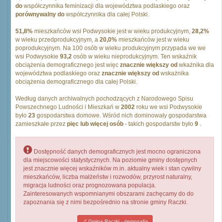
do
współczynnika feminizacji dla województwa podlaskiego oraz
porównywalny do
współczynnika dla całej Polski.
51,8%
mieszkańców wsi Podwysokie jest w wieku produkcyjnym,
28,2%
w wieku przedprodukcyjnym, a
20,0%
mieszkańców jest w wieku
poprodukcyjnym. Na 100 osób w wieku produkcyjnym przypada we we
wsi Podwysokie
93,2
osób w wieku nieprodukcyjnym. Ten wskaźnik
obciążenia demograficznego jest więc
znacznie większy od
wkażnika dla
województwa podlaskiego oraz
znacznie większy od
wskażnika
obciążenia demograficznego dla całej Polski.
Według danych archiwalnych pochodzących z Narodowego Spisu
Powszechnego Ludności i Mieszkań w
2002
roku we wsi Podwysokie
było
23
gospodarstwa domowe. Wśród nich dominowały gospodarstwa
zamieszkałe przez
pięc lub więcej osób
- takich gospodarstw było
9
.
Dostępność danych demograficznych jest mocno ograniczona
dla miejscowości statystycznych. Na poziomie gminy dostępnych
jest znacznie więcej wskaźników m.in. aktualny wiek i stan cywilny
mieszkańców, liczba małżeństw i rozwodów, przyrost naturalny,
migracja ludności oraz prognozowana populacja.
Zainteresowanych wspomnianymi obszarami zachęcamy do do
zapoznania się z nimi bezpośrednio na stronie gminy Raczki.
Gmina Raczki - demogafia