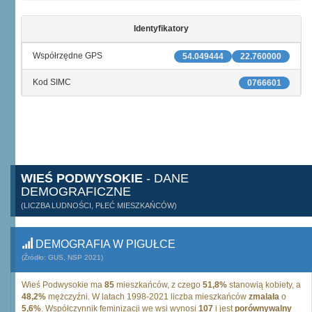
Identyfikatory
Współrzędne GPS
54.049444
22.760000
Kod SIMC
0766601
WIEŚ PODWYSOKIE
- DANE
DEMOGRAFICZNE
(LICZBA LUDNOŚCI, PŁEĆ MIESZKAŃCÓW)
DEMOGRAFIA W PIGUŁCE
(Źródło: GUS, NSP 2021)
Wieś Podwysokie ma
85
mieszkańców, z czego
51,8%
stanowią kobiety, a
48,2%
mężczyźni. W latach 1998-2021 liczba mieszkańców
zmalała
o
5,6%
. Współczynnik feminizacji we wsi wynosi
107
i jest
porównywalny