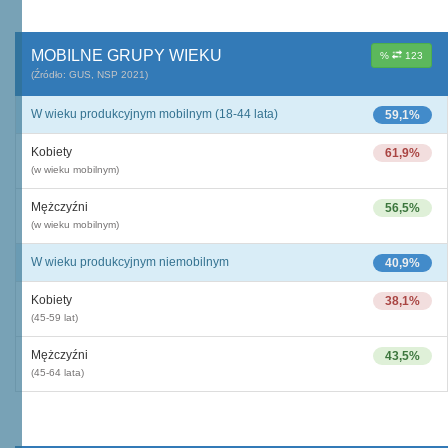
MOBILNE GRUPY WIEKU
%
123
(Źródło: GUS, NSP 2021)
W wieku produkcyjnym mobilnym (18-44 lata)
59,1%
Kobiety
61,9%
(w wieku mobilnym)
Mężczyźni
56,5%
(w wieku mobilnym)
W wieku produkcyjnym niemobilnym
40,9%
Kobiety
38,1%
(45-59 lat)
Mężczyźni
43,5%
(45-64 lata)