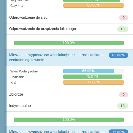
Województwo
88,08%
Cały kraj
Odprowadzenie do sieci
0
Odprowadzenie do urządzenia lokalnego
13
0,0%
100,0%
Mieszkania wyposażone w instalacje techniczno-sanitarne -
65,00%
centralne ogrzewanie
65,00%
Wieś Podwysokie
75,07%
Podlaskie
77,80%
Kraj
Zbiorcze
0
Indywidualne
13
0,0%
100,0%
Mieszkania wyposażone w instalacje techniczno-sanitarne -
35,00%