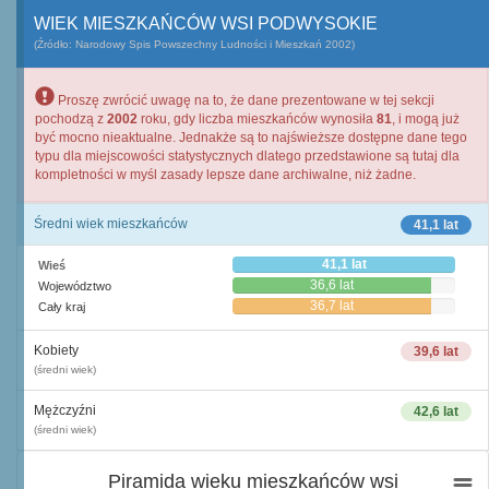
WIEK MIESZKAŃCÓW WSI PODWYSOKIE
(Źródło: Narodowy Spis Powszechny Ludności i Mieszkań 2002)
Proszę zwrócić uwagę na to, że dane prezentowane w tej sekcji
pochodzą z
2002
roku, gdy liczba mieszkańców wynosiła
81
, i mogą już
być mocno nieaktualne. Jednakże są to najświeższe dostępne dane tego
typu dla miejscowości statystycznych dlatego przedstawione są tutaj dla
kompletności w myśl zasady lepsze dane archiwalne, niż żadne.
Średni wiek mieszkańców
41,1 lat
41,1 lat
Wieś
36,6 lat
Województwo
36,7 lat
Cały kraj
Kobiety
39,6 lat
(średni wiek)
Mężczyźni
42,6 lat
(średni wiek)
Piramida wieku mieszkańców wsi