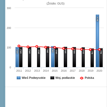
(Źródło: GUS)
300
267,0
200
100
108,0
106,1
103,5
103,0
103,2
103,2
102,8
101,6
100,0
100,5
96,5
95,7
0
2011
2012
2013
2014
2015
2016
2017
2018
2019
2020
Wieś Podwysokie
Woj. podlaskie
Polska