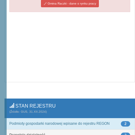
Gmina Raczki - dane o rynku pracy
STAN REJESTRU
(Źródło: GUS, 31.XII.2024)
Podmioty gospodarki narodowej wpisane do rejestru REGON
2