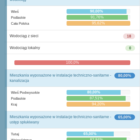
90,00%
Wieś
91,76%
Podlaskie
95,62%
Cała Polska
Wodociąg z sieci
18
Wodociąg lokalny
0
100,0%
0,0%
Mieszkania wyposażone w instalacje techniczno-sanitarne -
80,00%
kanalizacja
80,00%
Wieś Podwysokie
87,51%
Podlaskie
94,20%
Kraj
Mieszkania wyposażone w instalacje techniczno-sanitarne -
65,00%
ustęp spłukiwany
65,00%
Tutaj
82,84%