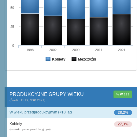
50
25
0
1998
2002
2009
2011
2021
Kobiety
Mężczyźni
PRODUKCYJNE GRUPY WIEKU
%
123
(Źródło: GUS, NSP 2021)
W wieku przedprodukcyjnym (<18 lat)
28,2%
Kobiety
27,3%
(w wieku przedprodukcyjnym)