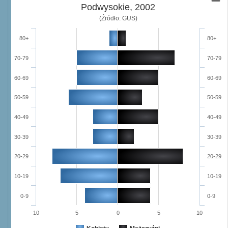
Podwysokie, 2002
(Źródło: GUS)
80+
80+
70-79
70-79
60-69
60-69
50-59
50-59
40-49
40-49
30-39
30-39
20-29
20-29
10-19
10-19
0-9
0-9
10
5
0
5
10