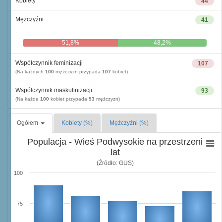
Kobiety
44
Mężczyźni
41
51,8%
48,2%
Współczynnik feminizacji
107
(Na każdych
100
mężczyzn przypada
107
kobiet)
Współczynnik maskulinizacji
93
(Na każde
100
kobiet przypada
93
mężczyzn)
Ogółem
Kobiety (%)
Mężczyźni (%)
Populacja - Wieś Podwysokie na przestrzeni
lat
(Źródło: GUS)
100
75