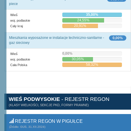
piece
35,00%
Wieś
24,55%
woj. podlaskie
20,91%
Cały kraj
Mieszkania wyposażone w instalacje techniczno-sanitarne -
0,00%
gaz sieciowy
0,00%
Wieś
30,05%
woj. podlaskie
58,32%
Cała Polska
WIEŚ PODWYSOKIE
- REJESTR REGON
(KLASY WIELKOŚCI, SEKCJE PKD, FORMY PRAWNE)
REJESTR REGON W PIGUŁCE
(Źródło: GUS, 31.XII.2024)