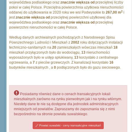
województwa podlaskiego oraz
znacznie większa od
przeciętnej liczby
pokoi w całej Polsce. Przeciętna powierzchnia użytkowa nieruchomości
2
oddanej do użytkowania w 2020 roku we wsi Podwysokie to
267,00 m
i
jest
znacznie większa od
przeciętnej powierzchni użytkowej dla
województwa podlaskiego oraz
znacznie większa od
przeciętnej
powierzchni nieruchomości w całej Polsce.
Według danych archiwalnych pochodzących z Narodowego Spisu
Powszechnego Ludności i Mieszkań z
2002
roku dotyczących instalacji
techniczno-sanitarnych na
20
zamieszkałych wówczas mieszkań
18
mieszkań przyłączonych było do wodociągu,
13
nieruchomości
wyposażonych było w ustęp spłukiwany,
13
korzystało z centralnego
ogrzewania, a
7
z pieców grzewczych. Z kanalizacji korzystało
16
budynków mieszkalnych , a
0
podłączonych było do gazu sieciowego.
Posiadamy również dane o cenach transakcyjnych lokali
mieszkalnych zarówno na rynku pierwotnym jak i na rynku wtórnym.
Niestety dane te nie są dostępne dla jednostek administracyjnych
mniejszych od powiatów. Zapraszamy do zapoznania się z nimi
bezpośrednio na stronie powiatu suwalskiego.
Powiat suwalski - ceny transakcyjne mieszkań