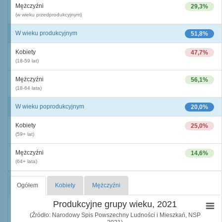
Mężczyźni
29,3%
(w wieku przedprodukcyjnym)
W wieku produkcyjnym
51,8%
Kobiety
47,7%
(18-59 lat)
Mężczyźni
56,1%
(18-64 lata)
W wieku poprodukcyjnym
20,0%
Kobiety
25,0%
(59+ lat)
Mężczyźni
14,6%
(64+ lata)
Ogółem
Kobiety
Mężczyźni
Produkcyjne grupy wieku, 2021
(Źródło: Narodowy Spis Powszechny Ludności i Mieszkań, NSP