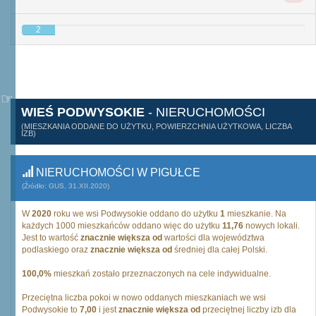
2
WIEŚ PODWYSOKIE
- NIERUCHOMOŚCI
(MIESZKANIA ODDANE DO UŻYTKU, POWIERZCHNIA UŻYTKOWA, LICZBA
IZB)
NIERUCHOMOŚCI W PIGUŁCE
(Źródło: GUS, 31.XII.2020)
W
2020
roku we wsi Podwysokie oddano do użytku
1
mieszkanie. Na
każdych 1000 mieszkańców oddano więc do użytku
11,76
nowych lokali.
Jest to wartość
znacznie większa od
wartości dla województwa
podlaskiego oraz
znacznie większa od
średniej dla całej Polski.
100,0%
mieszkań zostało przeznaczonych na cele indywidualne.
Przeciętna liczba pokoi w nowo oddanych mieszkaniach we wsi
Podwysokie to
7,00
i jest
znacznie większa od
przeciętnej liczby izb dla