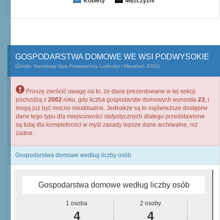
Kobiety
Mężczyźni
GOSPODARSTWA DOMOWE WE WSI PODWYSOKIE
(Źródło: Narodowy Spis Powszechny Ludności i Mieszkań 2002)
Proszę zwrócić uwagę na to, że dane prezentowane w tej sekcji
pochodzą z
2002
roku, gdy liczba gospodarstw domowych wynosiła
23
, i
mogą już być mocno nieaktualne. Jednakże są to najświeższe dostępne
dane tego typu dla miejscowości statystycznych dlatego przedstawione
są tutaj dla kompletności w myśl zasady lepsze dane archiwalne, niż
żadne.
Gospodarstwa domowe według liczby osób
Gospodarstwa domowe według liczby osób
1 osoba
2 osoby
4
4