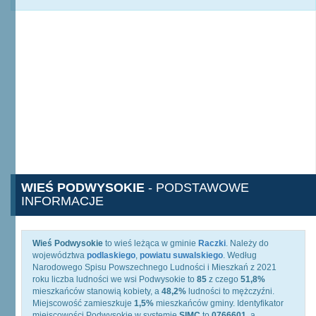
WIEŚ PODWYSOKIE
- PODSTAWOWE
INFORMACJE
Wieś Podwysokie
to wieś leżąca w gminie
Raczki
. Należy do
województwa
podlaskiego
,
powiatu suwalskiego
. Według
Narodowego Spisu Powszechnego Ludności i Mieszkań z 2021
roku liczba ludności we wsi Podwysokie to
85
z czego
51,8%
mieszkańców stanowią kobiety, a
48,2%
ludności to mężczyźni.
Miejscowość zamieszkuje
1,5%
mieszkańców gminy. Identyfikator
miejscowości Podwysokie w systemie
SIMC
to
0766601
, a