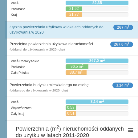
82,35
Wieś
21,92
Podlaskie
21,77
Kraj
2
Łączna powierzchnia użytkowa w lokalach oddanych do
267 m
użytkowania w 2020
2
Przeciętna powierzchnia użytkowa nieruchomości
267,0 m
(oddanej do użytkowania w 2020 roku)
2
267,0 m
Wieś Podwysokie
2
96,5 m
Podlaskie
2
88,7 m
Cała Polska
2
Powierzchnia budynku mieszkalnego na osobę
3,14 m
(oddanego do użytkowania w 2020 roku)
2
3,14 m
Wieś
0,53
Województwo
2
m
0,51
Cały kraj
2
m
2
Powierzchnia (m
) nieruchomości oddanych
do użytku w latach 2011-2020