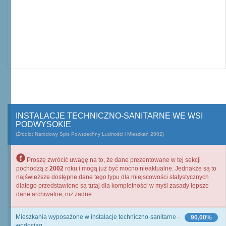
INSTALACJE TECHNICZNO-SANITARNE WE WSI
PODWYSOKIE
(Źródło: Narodowy Spis Powszechny Ludności i Mieszkań 2002)
Proszę zwrócić uwagę na to, że dane prezentowane w tej sekcji
pochodzą z
2002
roku i mogą już być mocno nieaktualne. Jednakże są to
najświeższe dostępne dane tego typu dla miejscowości statystycznych
dlatego przedstawione są tutaj dla kompletności w myśl zasady lepsze
dane archiwalne, niż żadne.
Mieszkania wyposażone w instalacje techniczno-sanitarne -
90,00%
wodociąg