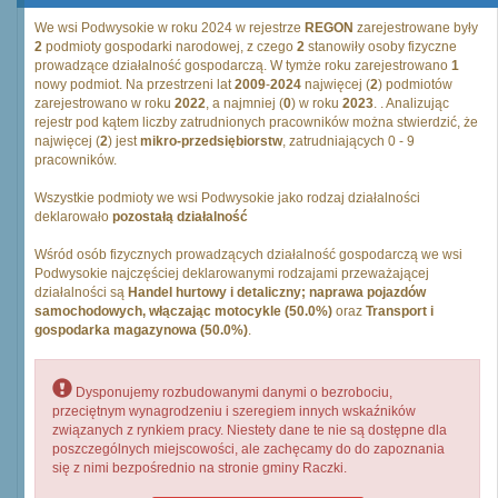
We wsi Podwysokie w roku 2024 w rejestrze
REGON
zarejestrowane były
2
podmioty gospodarki narodowej, z czego
2
stanowiły osoby fizyczne
prowadzące działalność gospodarczą. W tymże roku zarejestrowano
1
nowy podmiot. Na przestrzeni lat
2009
-
2024
najwięcej (
2
) podmiotów
zarejestrowano w roku
2022
, a najmniej (
0
) w roku
2023
. . Analizując
rejestr pod kątem liczby zatrudnionych pracowników można stwierdzić, że
najwięcej (
2
) jest
mikro-przedsiębiorstw
, zatrudniających 0 - 9
pracowników.
Wszystkie podmioty we wsi Podwysokie jako rodzaj działalności
deklarowało
pozostałą działalność
Wśród osób fizycznych prowadzących działalność gospodarczą we wsi
Podwysokie najczęściej deklarowanymi rodzajami przeważającej
działalności są
Handel hurtowy i detaliczny; naprawa pojazdów
samochodowych, włączając motocykle (50.0%)
oraz
Transport i
gospodarka magazynowa (50.0%)
.
Dysponujemy rozbudowanymi danymi o bezrobociu,
przeciętnym wynagrodzeniu i szeregiem innych wskaźników
związanych z rynkiem pracy. Niestety dane te nie są dostępne dla
poszczególnych miejscowości, ale zachęcamy do do zapoznania
się z nimi bezpośrednio na stronie gminy Raczki.