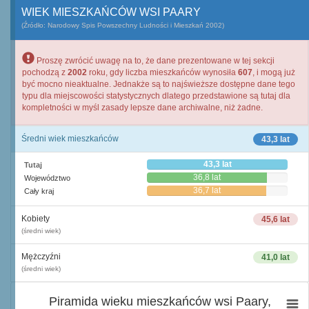
WIEK MIESZKAŃCÓW WSI PAARY
(Źródło: Narodowy Spis Powszechny Ludności i Mieszkań 2002)
Proszę zwrócić uwagę na to, że dane prezentowane w tej sekcji
pochodzą z
2002
roku, gdy liczba mieszkańców wynosiła
607
, i mogą już
być mocno nieaktualne. Jednakże są to najświeższe dostępne dane tego
typu dla miejscowości statystycznych dlatego przedstawione są tutaj dla
kompletności w myśl zasady lepsze dane archiwalne, niż żadne.
Średni wiek mieszkańców
43,3 lat
43,3 lat
Tutaj
36,8 lat
Województwo
36,7 lat
Cały kraj
Kobiety
45,6 lat
(średni wiek)
Mężczyźni
41,0 lat
(średni wiek)
Piramida wieku mieszkańców wsi Paary,