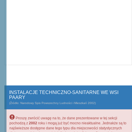
INSTALACJE TECHNICZNO-SANITARNE WE WSI
PAARY
(Źródło: Narodowy Spis Powszechny Ludności i Mieszkań 2002)
Proszę zwrócić uwagę na to, że dane prezentowane w tej sekcji
pochodzą z
2002
roku i mogą już być mocno nieaktualne. Jednakże są to
najświeższe dostępne dane tego typu dla miejscowości statystycznych