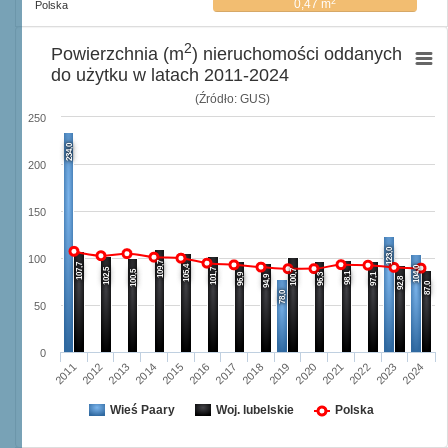
2
0,47 m
Polska
2
Powierzchnia (m
) nieruchomości oddanych
do użytku w latach 2011-2024
(Źródło: GUS)
250
234,0
200
150
123,0
100
109,7
107,7
105,4
104,0
102,5
101,7
100,7
100,5
98,1
96,9
96,3
97,1
94,9
92,8
87,0
78,0
50
0
2017
2024
2013
2020
2016
2023
2012
2019
2015
2022
2011
2018
2014
2021
Wieś Paary
Woj. lubelskie
Polska