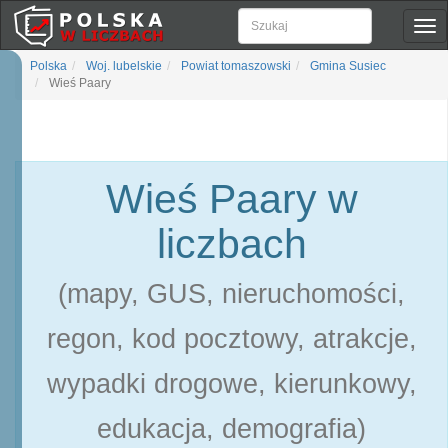
Pok
naw
Polska
Woj. lubelskie
Powiat tomaszowski
Gmina Susiec
Wieś Paary
Wieś Paary w
liczbach
(mapy, GUS, nieruchomości,
regon, kod pocztowy, atrakcje,
wypadki drogowe, kierunkowy,
edukacja, demografia)