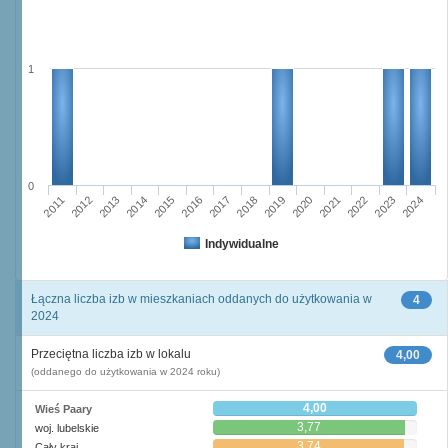
1
0
2016
2023
2011
2018
2013
2020
2015
2022
2017
2024
2012
2019
2014
2021
Indywidualne
Łączna liczba izb w mieszkaniach oddanych do użytkowania w
4
2024
Przeciętna liczba izb w lokalu
4,00
(oddanego do użytkowania w 2024 roku)
4,00
Wieś Paary
3,77
woj. lubelskie
3,74
Cały kraj