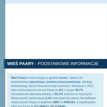
WIEŚ PAARY
- PODSTAWOWE INFORMACJE
Wieś Paary
to wieś leżąca w gminie
Susiec
. Należy do
województwa
lubelskiego
,
powiatu tomaszowskiego
. Według
Narodowego Spisu Powszechnego Ludności i Mieszkań z 2021
roku liczba ludności we wsi Paary to
451
z czego
49,7%
mieszkańców stanowią kobiety, a
50,3%
ludności to mężczyźni.
Miejscowość zamieszkuje
6,4%
mieszkańców gminy. Identyfikator
miejscowości Paary w systemie
SIMC
to
0900382
, a współrzędne
GPS wsi Paary to
(23.268611, 50.379444)
.