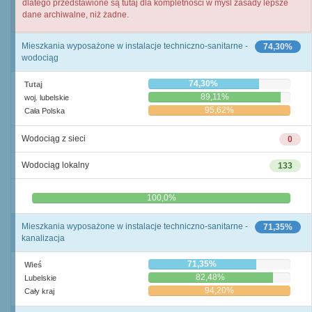
dlatego przedstawione są tutaj dla kompletności w myśl zasady lepsze
dane archiwalne, niż żadne.
Mieszkania wyposażone w instalacje techniczno-sanitarne -
74,30%
wodociąg
74,30%
Tutaj
89,11%
woj. lubelskie
95,62%
Cała Polska
Wodociąg z sieci
0
Wodociąg lokalny
133
0,0%
100,0%
Mieszkania wyposażone w instalacje techniczno-sanitarne -
71,35%
kanalizacja
71,35%
Wieś
82,48%
Lubelskie
94,20%
Cały kraj