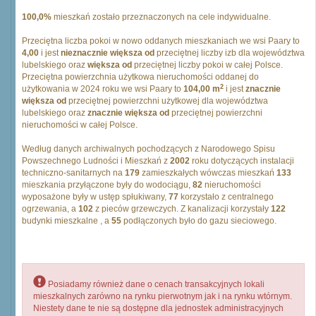
100,0%
mieszkań zostało przeznaczonych na cele indywidualne.
Przeciętna liczba pokoi w nowo oddanych mieszkaniach we wsi Paary to
4,00
i jest
nieznacznie większa od
przeciętnej liczby izb dla województwa
lubelskiego oraz
większa od
przeciętnej liczby pokoi w całej Polsce.
Przeciętna powierzchnia użytkowa nieruchomości oddanej do
2
użytkowania w 2024 roku we wsi Paary to
104,00 m
i jest
znacznie
większa od
przeciętnej powierzchni użytkowej dla województwa
lubelskiego oraz
znacznie większa od
przeciętnej powierzchni
nieruchomości w całej Polsce.
Według danych archiwalnych pochodzących z Narodowego Spisu
Powszechnego Ludności i Mieszkań z
2002
roku dotyczących instalacji
techniczno-sanitarnych na
179
zamieszkałych wówczas mieszkań
133
mieszkania przyłączone były do wodociągu,
82
nieruchomości
wyposażone były w ustęp spłukiwany,
77
korzystało z centralnego
ogrzewania, a
102
z pieców grzewczych. Z kanalizacji korzystały
122
budynki mieszkalne , a
55
podłączonych było do gazu sieciowego.
Posiadamy również dane o cenach transakcyjnych lokali
mieszkalnych zarówno na rynku pierwotnym jak i na rynku wtórnym.
Niestety dane te nie są dostępne dla jednostek administracyjnych