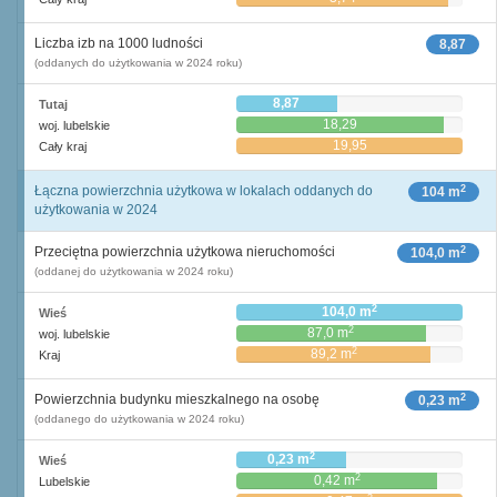
Liczba izb na 1000 ludności
8,87
(oddanych do użytkowania w 2024 roku)
8,87
Tutaj
18,29
woj. lubelskie
19,95
Cały kraj
2
Łączna powierzchnia użytkowa w lokalach oddanych do
104 m
użytkowania w 2024
2
Przeciętna powierzchnia użytkowa nieruchomości
104,0 m
(oddanej do użytkowania w 2024 roku)
2
104,0 m
Wieś
2
87,0 m
woj. lubelskie
2
89,2 m
Kraj
2
Powierzchnia budynku mieszkalnego na osobę
0,23 m
(oddanego do użytkowania w 2024 roku)
2
0,23 m
Wieś
2
0,42 m
Lubelskie