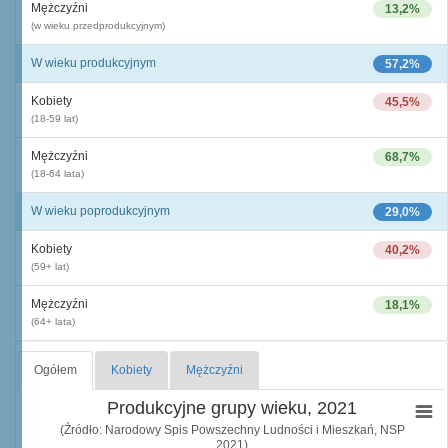
Mężczyźni
13,2%
(w wieku przedprodukcyjnym)
W wieku produkcyjnym
57,2%
Kobiety
45,5%
(18-59 lat)
Mężczyźni
68,7%
(18-64 lata)
W wieku poprodukcyjnym
29,0%
Kobiety
40,2%
(59+ lat)
Mężczyźni
18,1%
(64+ lata)
Ogółem
Kobiety
Mężczyźni
Produkcyjne grupy wieku, 2021
(Źródło: Narodowy Spis Powszechny Ludności i Mieszkań, NSP
2021)