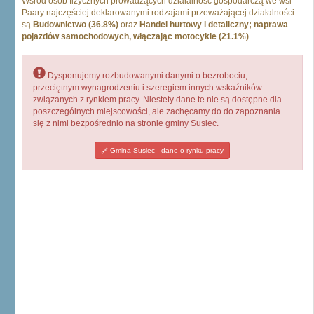
Wśród osób fizycznych prowadzących działalność gospodarczą we wsi
Paary najczęściej deklarowanymi rodzajami przeważającej działalności
są
Budownictwo (36.8%)
oraz
Handel hurtowy i detaliczny; naprawa
pojazdów samochodowych, włączając motocykle (21.1%)
.
Dysponujemy rozbudowanymi danymi o bezrobociu,
przeciętnym wynagrodzeniu i szeregiem innych wskaźników
związanych z rynkiem pracy. Niestety dane te nie są dostępne dla
poszczególnych miejscowości, ale zachęcamy do do zapoznania
się z nimi bezpośrednio na stronie gminy Susiec.
Gmina Susiec - dane o rynku pracy