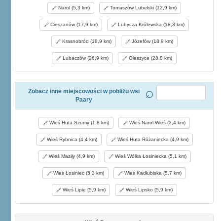
Narol (5,3 km)
Tomaszów Lubelski (12,9 km)
Cieszanów (17,9 km)
Lubycza Królewska (18,3 km)
Krasnobród (18,9 km)
Józefów (18,9 km)
Lubaczów (26,9 km)
Oleszyce (28,8 km)
Zobacz inne miejscowości w pobliżu wsi
Paary
Wieś Huta Szumy (1,8 km)
Wieś Narol-Wieś (3,4 km)
Wieś Rybnica (4,4 km)
Wieś Huta Różaniecka (4,9 km)
Wieś Maziły (4,9 km)
Wieś Wólka Łosiniecka (5,1 km)
Wieś Łosiniec (5,3 km)
Wieś Kadłubiska (5,7 km)
Wieś Lipie (5,9 km)
Wieś Lipsko (5,9 km)