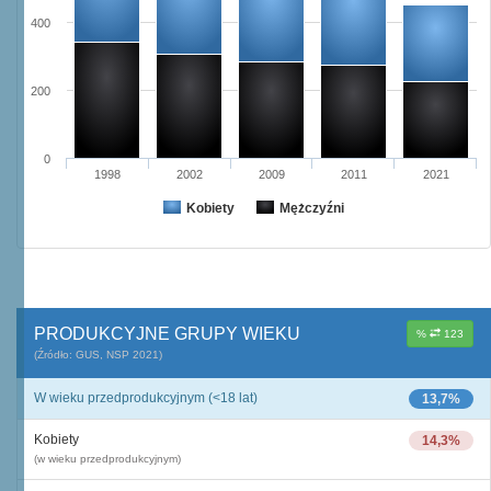
400
200
0
1998
2002
2009
2011
2021
Kobiety
Mężczyźni
PRODUKCYJNE GRUPY WIEKU
%
123
(Źródło: GUS, NSP 2021)
W wieku przedprodukcyjnym (<18 lat)
13,7%
Kobiety
14,3%
(w wieku przedprodukcyjnym)