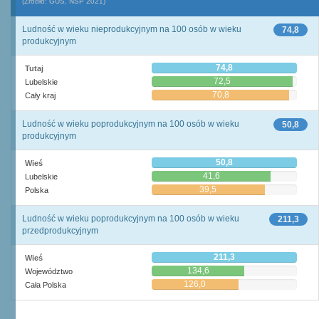
(Źródło: GUS, NSP 2021)
Ludność w wieku nieprodukcyjnym na 100 osób w wieku
74,8
produkcyjnym
74,8
Tutaj
72,5
Lubelskie
70,8
Cały kraj
Ludność w wieku poprodukcyjnym na 100 osób w wieku
50,8
produkcyjnym
50,8
Wieś
41,6
Lubelskie
39,5
Polska
Ludność w wieku poprodukcyjnym na 100 osób w wieku
211,3
przedprodukcyjnym
211,3
Wieś
134,6
Województwo
126,0
Cała Polska