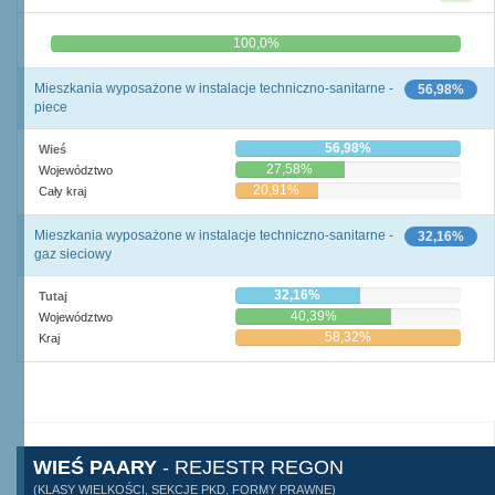
0,0%
100,0%
Mieszkania wyposażone w instalacje techniczno-sanitarne -
56,98%
piece
56,98%
Wieś
27,58%
Województwo
20,91%
Cały kraj
Mieszkania wyposażone w instalacje techniczno-sanitarne -
32,16%
gaz sieciowy
32,16%
Tutaj
40,39%
Województwo
58,32%
Kraj
WIEŚ PAARY
- REJESTR REGON
(KLASY WIELKOŚCI, SEKCJE PKD, FORMY PRAWNE)