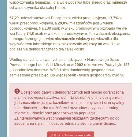
współczynnika feminizacji dla województwa lubelskiego oraz
mniejszy
od
współczynnika dla całej Polski.
57,2%
mieszkańców wsi Paary jest w wieku produkcyjnym,
13,7%
w
wieku przedprodukcyjnym, a
29,0%
mieszkańców jest w wieku
poprodukcyjnym. Na 100 osób w wieku produkcyjnym przypada we we
wsi Paary
74,8
osób w wieku nieprodukcyjnym. Ten wskaźnik obciążenia
demograficznego jest więc
nieznacznie większy od
wkażnika dla
województwa lubelskiego oraz
nieznacznie większy od
wskażnika
obciążenia demograficznego dla całej Polski.
Według danych archiwalnych pochodzących z Narodowego Spisu
Powszechnego Ludności i Mieszkań w
2002
roku we wsi Paary było
183
gospodarstwa domowe. Wśród nich dominowały gospodarstwa
zamieszkałe przez
pięc lub więcej osób
- takich gospodarstw było
56
.
Dostępność danych demograficznych jest mocno ograniczona
dla miejscowości statystycznych. Na poziomie gminy dostępnych
jest znacznie więcej wskaźników m.in. aktualny wiek i stan cywilny
mieszkańców, liczba małżeństw i rozwodów, przyrost naturalny,
migracja ludności oraz prognozowana populacja.
Zainteresowanych wspomnianymi obszarami zachęcamy do do
zapoznania się z nimi bezpośrednio na stronie gminy Susiec.
Gmina Susiec - demogafia