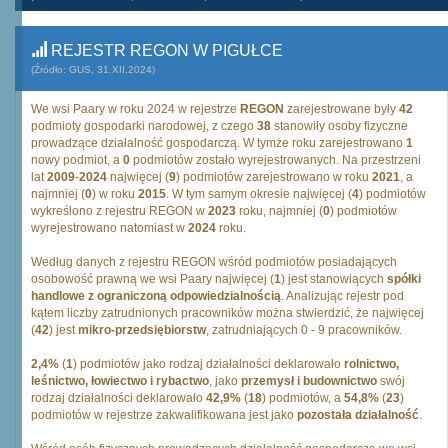
REJESTR REGON W PIGUŁCE
(Źródło: GUS, 31.XII.2024)
We wsi Paary w roku 2024 w rejestrze
REGON
zarejestrowane były
42
podmioty gospodarki narodowej, z czego
38
stanowiły osoby fizyczne
prowadzące działalność gospodarczą. W tymże roku zarejestrowano
1
nowy podmiot, a
0
podmiotów zostało wyrejestrowanych. Na przestrzeni
lat
2009
-
2024
najwięcej (
9
) podmiotów zarejestrowano w roku
2021
, a
najmniej (
0
) w roku
2015
. W tym samym okresie najwięcej (
4
) podmiotów
wykreślono z rejestru REGON w
2023
roku, najmniej (
0
) podmiotów
wyrejestrowano natomiast w
2024
roku.
Według danych z rejestru REGON wśród podmiotów posiadających
osobowość prawną we wsi Paary najwięcej (
1
) jest stanowiących
spółki
handlowe z ograniczoną odpowiedzialnością
. Analizując rejestr pod
kątem liczby zatrudnionych pracowników można stwierdzić, że najwięcej
(
42
) jest
mikro-przedsiębiorstw
, zatrudniających 0 - 9 pracowników.
2,4%
(
1
) podmiotów jako rodzaj działalności deklarowało
rolnictwo,
leśnictwo, łowiectwo i rybactwo
, jako
przemysł i budownictwo
swój
rodzaj działalności deklarowało
42,9%
(
18
) podmiotów, a
54,8%
(
23
)
podmiotów w rejestrze zakwalifikowana jest jako
pozostała działalność
.