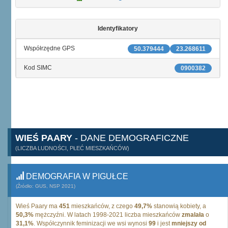
Identyfikatory
Współrzędne GPS
50.379444
23.268611
Kod SIMC
0900382
WIEŚ PAARY
- DANE DEMOGRAFICZNE
(LICZBA LUDNOŚCI, PŁEĆ MIESZKAŃCÓW)
DEMOGRAFIA W PIGUŁCE
(Źródło: GUS, NSP 2021)
Wieś Paary ma
451
mieszkańców, z czego
49,7%
stanowią kobiety, a
50,3%
mężczyźni. W latach 1998-2021 liczba mieszkańców
zmalała
o
31,1%
. Współczynnik feminizacji we wsi wynosi
99
i jest
mniejszy od