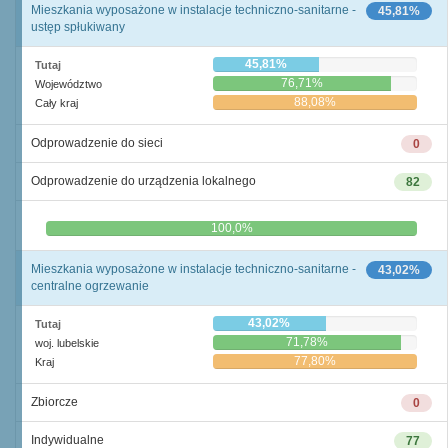
Mieszkania wyposażone w instalacje techniczno-sanitarne -
45,81%
ustęp spłukiwany
45,81%
Tutaj
76,71%
Województwo
88,08%
Cały kraj
Odprowadzenie do sieci
0
Odprowadzenie do urządzenia lokalnego
82
0,0%
100,0%
Mieszkania wyposażone w instalacje techniczno-sanitarne -
43,02%
centralne ogrzewanie
43,02%
Tutaj
71,78%
woj. lubelskie
77,80%
Kraj
Zbiorcze
0
Indywidualne
77