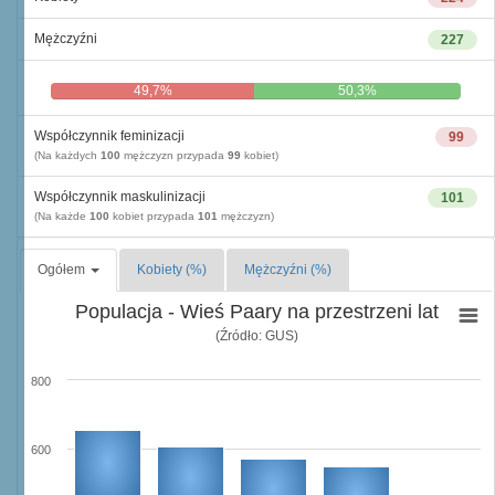
Mężczyźni
227
49,7%
50,3%
Współczynnik feminizacji
99
(Na każdych
100
mężczyzn przypada
99
kobiet)
Współczynnik maskulinizacji
101
(Na każde
100
kobiet przypada
101
mężczyzn)
Ogółem
Kobiety (%)
Mężczyźni (%)
Populacja - Wieś Paary na przestrzeni lat
(Źródło: GUS)
800
600