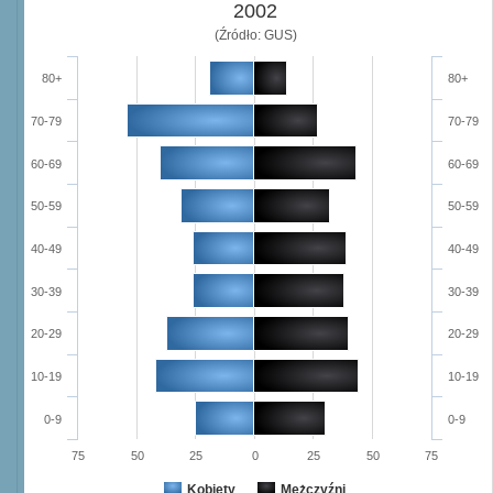
2002
(Źródło: GUS)
80+
80+
70-79
70-79
60-69
60-69
50-59
50-59
40-49
40-49
30-39
30-39
20-29
20-29
10-19
10-19
0-9
0-9
75
50
25
0
25
50
75
Kobiety
Mężczyźni