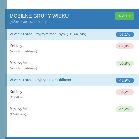
MOBILNE GRUPY WIEKU
%
123
(Źródło: GUS, NSP 2021)
W wieku produkcyjnym mobilnym (18-44 lata)
58,1%
Kobiety
61,8%
(w wieku mobilnym)
Mężczyźni
55,8%
(w wieku mobilnym)
W wieku produkcyjnym niemobilnym
41,9%
Kobiety
38,2%
(45-59 lat)
Mężczyźni
44,2%
(45-64 lata)