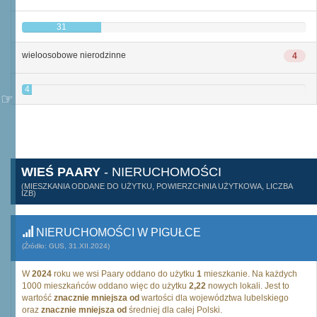
31
wieloosobowe nierodzinne
4
4
WIEŚ PAARY
- NIERUCHOMOŚCI
(MIESZKANIA ODDANE DO UŻYTKU, POWIERZCHNIA UŻYTKOWA, LICZBA
IZB)
NIERUCHOMOŚCI W PIGUŁCE
(Źródło: GUS, 31.XII.2024)
W
2024
roku we wsi Paary oddano do użytku
1
mieszkanie. Na każdych
1000 mieszkańców oddano więc do użytku
2,22
nowych lokali. Jest to
wartość
znacznie mniejsza od
wartości dla województwa lubelskiego
oraz
znacznie mniejsza od
średniej dla całej Polski.