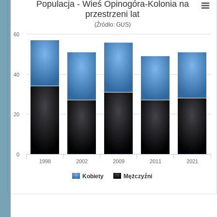
Populacja - Wieś Opinogóra-Kolonia na
przestrzeni lat
(Źródło: GUS)
60
40
20
0
1998
2002
2009
2011
2021
Kobiety
Mężczyźni