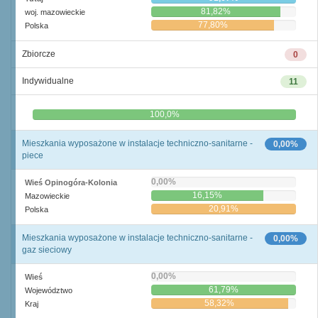
81,82%
woj. mazowieckie
77,80%
Polska
Zbiorcze
0
Indywidualne
11
0,0%
100,0%
Mieszkania wyposażone w instalacje techniczno-sanitarne -
0,00%
piece
0,00%
Wieś Opinogóra-Kolonia
16,15%
Mazowieckie
20,91%
Polska
Mieszkania wyposażone w instalacje techniczno-sanitarne -
0,00%
gaz sieciowy
0,00%
Wieś
61,79%
Województwo
58,32%
Kraj