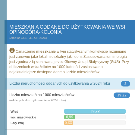
MIESZKANIA ODDANE DO UŻYTKOWANIA WE WSI
OPINOGÓRA-KOLONIA
(Źródło: GUS, 31.XII.2024)
Oznaczenie
mieszkanie
w tym statystycznym kontekście rozumiane
jest zarówno jako lokal mieszkalny jak i dom. Zastosowana terminologia
jest zgodna z tą stosowaną przez Główny Urząd Statystyczny (GUS). Przy
obliczeniach wskaźników na 1000 ludności zastosowano
najaktualniejsze dostępne dane o liczbie mieszkańców.
Liczba nieruchomości oddanych do użytkowania w 2024 roku
2
Liczba mieszkań na 1000 mieszkańców
39,22
(oddanych do użytkowania w 2024 roku)
39,22
Wieś
6,99
woj. mazowieckie
5,33
Cały kraj