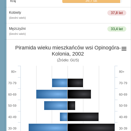
36,7 lat
Kraj
Kobiety
37,8 lat
(średni wiek)
Mężczyźni
33,4 lat
(średni wiek)
Piramida wieku mieszkańców wsi Opinogóra-
Kolonia, 2002
(Źródło: GUS)
80+
80+
70-79
70-79
60-69
60-69
50-59
50-59
40-49
40-49
30-39
30-39