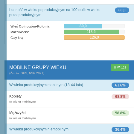
Ludność w wieku poprodukcyjnym na 100 osób w wieku
80,0
przedprodukcyjnym
80,0
Wieś Opinogóra-Kolonia
113,6
Mazowieckie
126,0
Cały kraj
MOBILNE GRUPY WIEKU
%
123
(Źródło: GUS, NSP 2021)
W wieku produkcyjnym mobilnym (18-44 lata)
63,6%
Kobiety
68,8%
(w wieku mobilnym)
Mężczyźni
58,8%
(w wieku mobilnym)
W wieku produkcyjnym niemobilnym
36,4%