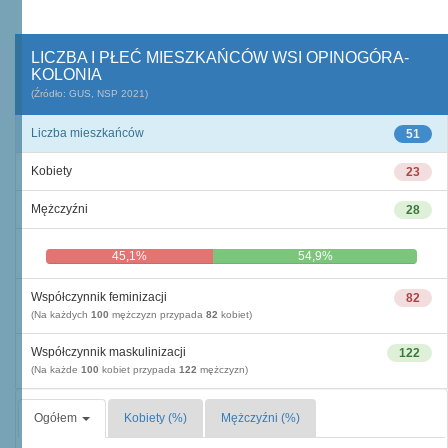
LICZBA I PŁEĆ MIESZKAŃCÓW WSI OPINOGÓRA-
KOLONIA
(Źródło: GUS, NSP 2021)
Liczba mieszkańców
51
Kobiety
23
Mężczyźni
28
45,1%
54,9%
Współczynnik feminizacji
82
(Na każdych
100
mężczyzn przypada
82
kobiet)
Współczynnik maskulinizacji
122
(Na każde
100
kobiet przypada
122
mężczyzn)
Ogółem
Kobiety (%)
Mężczyźni (%)