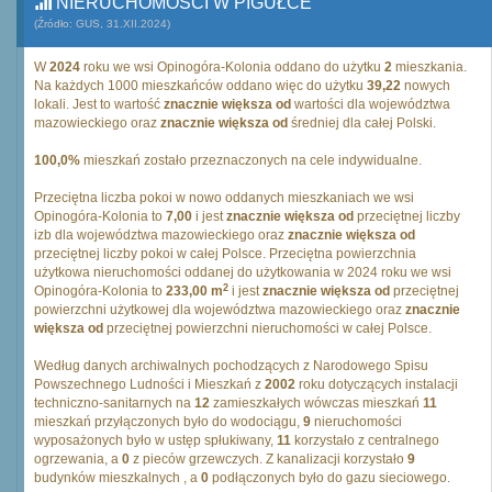
NIERUCHOMOŚCI W PIGUŁCE
(Źródło: GUS, 31.XII.2024)
W
2024
roku we wsi Opinogóra-Kolonia oddano do użytku
2
mieszkania.
Na każdych 1000 mieszkańców oddano więc do użytku
39,22
nowych
lokali. Jest to wartość
znacznie większa od
wartości dla województwa
mazowieckiego oraz
znacznie większa od
średniej dla całej Polski.
100,0%
mieszkań zostało przeznaczonych na cele indywidualne.
Przeciętna liczba pokoi w nowo oddanych mieszkaniach we wsi
Opinogóra-Kolonia to
7,00
i jest
znacznie większa od
przeciętnej liczby
izb dla województwa mazowieckiego oraz
znacznie większa od
przeciętnej liczby pokoi w całej Polsce. Przeciętna powierzchnia
użytkowa nieruchomości oddanej do użytkowania w 2024 roku we wsi
2
Opinogóra-Kolonia to
233,00 m
i jest
znacznie większa od
przeciętnej
powierzchni użytkowej dla województwa mazowieckiego oraz
znacznie
większa od
przeciętnej powierzchni nieruchomości w całej Polsce.
Według danych archiwalnych pochodzących z Narodowego Spisu
Powszechnego Ludności i Mieszkań z
2002
roku dotyczących instalacji
techniczno-sanitarnych na
12
zamieszkałych wówczas mieszkań
11
mieszkań przyłączonych było do wodociągu,
9
nieruchomości
wyposażonych było w ustęp spłukiwany,
11
korzystało z centralnego
ogrzewania, a
0
z pieców grzewczych. Z kanalizacji korzystało
9
budynków mieszkalnych , a
0
podłączonych było do gazu sieciowego.