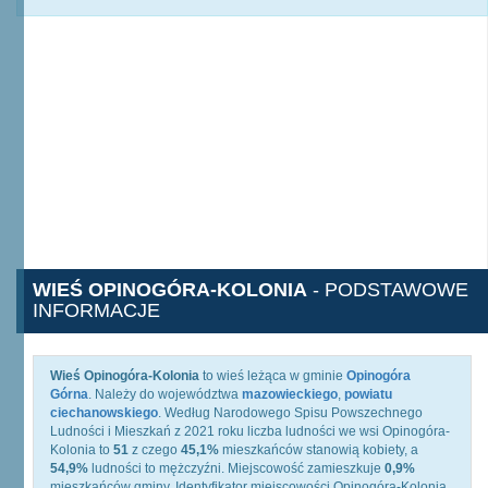
WIEŚ OPINOGÓRA-KOLONIA
- PODSTAWOWE
INFORMACJE
Wieś Opinogóra-Kolonia
to wieś leżąca w gminie
Opinogóra
Górna
. Należy do województwa
mazowieckiego
,
powiatu
ciechanowskiego
. Według Narodowego Spisu Powszechnego
Ludności i Mieszkań z 2021 roku liczba ludności we wsi Opinogóra-
Kolonia to
51
z czego
45,1%
mieszkańców stanowią kobiety, a
54,9%
ludności to mężczyźni. Miejscowość zamieszkuje
0,9%
mieszkańców gminy. Identyfikator miejscowości Opinogóra-Kolonia