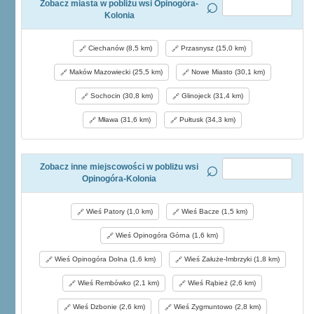
Zobacz miasta w pobliżu wsi Opinogóra-
Kolonia
Ciechanów (8,5 km)
Przasnysz (15,0 km)
Maków Mazowiecki (25,5 km)
Nowe Miasto (30,1 km)
Sochocin (30,8 km)
Glinojeck (31,4 km)
Mława (31,6 km)
Pułtusk (34,3 km)
Zobacz inne miejscowości w pobliżu wsi
Opinogóra-Kolonia
Wieś Patory (1,0 km)
Wieś Bacze (1,5 km)
Wieś Opinogóra Górna (1,6 km)
Wieś Opinogóra Dolna (1,6 km)
Wieś Załuże-Imbrzyki (1,8 km)
Wieś Rembówko (2,1 km)
Wieś Rąbież (2,6 km)
Wieś Dzbonie (2,6 km)
Wieś Zygmuntowo (2,8 km)