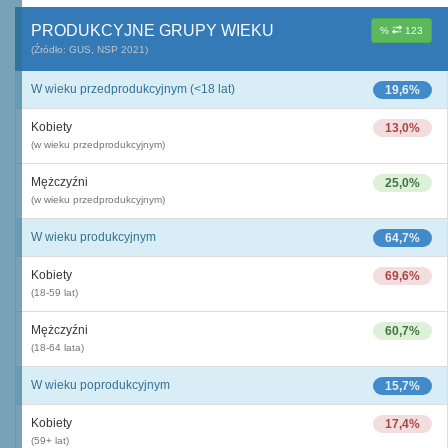
PRODUKCYJNE GRUPY WIEKU
%
123
(Źródło: GUS, NSP 2021)
W wieku przedprodukcyjnym (<18 lat)
19,6%
Kobiety
13,0%
(w wieku przedprodukcyjnym)
Mężczyźni
25,0%
(w wieku przedprodukcyjnym)
W wieku produkcyjnym
64,7%
Kobiety
69,6%
(18-59 lat)
Mężczyźni
60,7%
(18-64 lata)
W wieku poprodukcyjnym
15,7%
Kobiety
17,4%
(59+ lat)