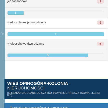
jednoosobowe
1
1
wieloosobowe jednorodzinne
6
6
wieloosobowe dwurodzinne
5
5
WIEŚ OPINOGÓRA-KOLONIA
-
NIERUCHOMOŚCI
(MIESZKANIA ODDANE DO UŻYTKU, POWIERZCHNIA UŻYTKOWA, LICZBA
IZB)