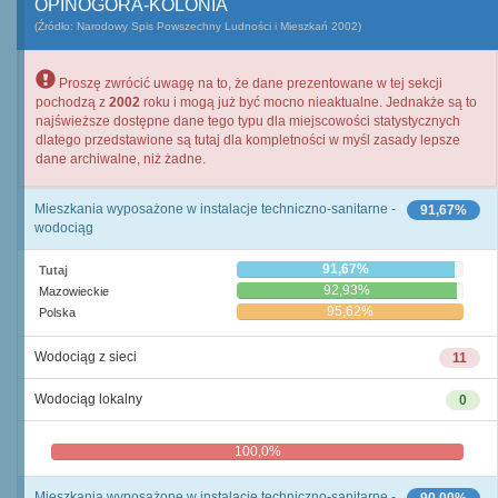
OPINOGÓRA-KOLONIA
(Źródło: Narodowy Spis Powszechny Ludności i Mieszkań 2002)
Proszę zwrócić uwagę na to, że dane prezentowane w tej sekcji
pochodzą z
2002
roku i mogą już być mocno nieaktualne. Jednakże są to
najświeższe dostępne dane tego typu dla miejscowości statystycznych
dlatego przedstawione są tutaj dla kompletności w myśl zasady lepsze
dane archiwalne, niż żadne.
Mieszkania wyposażone w instalacje techniczno-sanitarne -
91,67%
wodociąg
91,67%
Tutaj
92,93%
Mazowieckie
95,62%
Polska
Wodociąg z sieci
11
Wodociąg lokalny
0
100,0%
0,0%
Mieszkania wyposażone w instalacje techniczno-sanitarne -