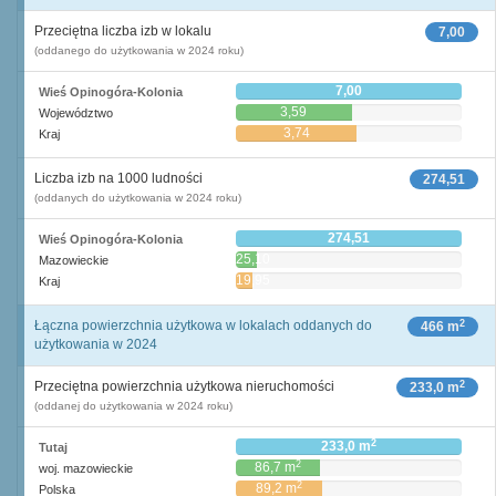
Przeciętna liczba izb w lokalu
7,00
(oddanego do użytkowania w 2024 roku)
7,00
Wieś Opinogóra-Kolonia
3,59
Województwo
3,74
Kraj
Liczba izb na 1000 ludności
274,51
(oddanych do użytkowania w 2024 roku)
274,51
Wieś Opinogóra-Kolonia
25,10
Mazowieckie
19,95
Kraj
2
Łączna powierzchnia użytkowa w lokalach oddanych do
466 m
użytkowania w 2024
2
Przeciętna powierzchnia użytkowa nieruchomości
233,0 m
(oddanej do użytkowania w 2024 roku)
2
233,0 m
Tutaj
2
86,7 m
woj. mazowieckie
2
89,2 m
Polska