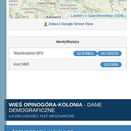
Leaflet
|
© OpenStreetMap (ODBL)
Zobacz Google Street View
Identyfikatory
Współrzędne GPS
52.918611
20.730278
Kod SIMC
0121650
WIEŚ OPINOGÓRA-KOLONIA
- DANE
DEMOGRAFICZNE
(LICZBA LUDNOŚCI, PŁEĆ MIESZKAŃCÓW)