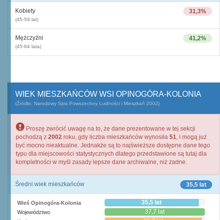
Kobiety
31,3%
(45-59 lat)
Mężczyźni
41,2%
(45-64 lata)
WIEK MIESZKAŃCÓW WSI OPINOGÓRA-KOLONIA
(Źródło: Narodowy Spis Powszechny Ludności i Mieszkań 2002)
Proszę zwrócić uwagę na to, że dane prezentowane w tej sekcji
pochodzą z
2002
roku, gdy liczba mieszkańców wynosiła
51
, i mogą już
być mocno nieaktualne. Jednakże są to najświeższe dostępne dane tego
typu dla miejscowości statystycznych dlatego przedstawione są tutaj dla
kompletności w myśl zasady lepsze dane archiwalne, niż żadne.
Średni wiek mieszkańców
35,5 lat
35,5 lat
Wieś Opinogóra-Kolonia
37,7 lat
Województwo