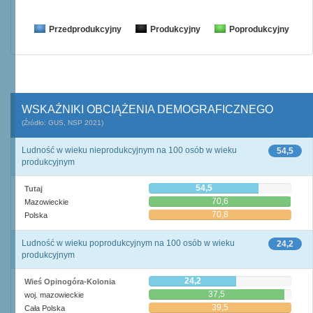
Przedprodukcyjny
Produkcyjny
Poprodukcyjny
WSKAŹNIKI OBCIĄŻENIA DEMOGRAFICZNEGO
(Źródło: GUS, NSP 2021)
Ludność w wieku nieprodukcyjnym na 100 osób w wieku
54,5
produkcyjnym
54,5
Tutaj
70,6
Mazowieckie
70,8
Polska
Ludność w wieku poprodukcyjnym na 100 osób w wieku
24,2
produkcyjnym
24,2
Wieś Opinogóra-Kolonia
37,5
woj. mazowieckie
39,5
Cała Polska