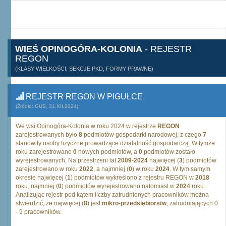
WIEŚ OPINOGÓRA-KOLONIA
- REJESTR
REGON
(KLASY WIELKOŚCI, SEKCJE PKD, FORMY PRAWNE)
REJESTR REGON W PIGUŁCE
(Źródło: GUS, 31.XII.2024)
We wsi Opinogóra-Kolonia w roku 2024 w rejestrze
REGON
zarejestrowanych było
8
podmiotów gospodarki narodowej, z czego
7
stanowiły osoby fizyczne prowadzące działalność gospodarczą. W tymże
roku zarejestrowano
0
nowych podmiotów, a
0
podmiotów zostało
wyrejestrowanych. Na przestrzeni lat
2009
-
2024
najwięcej (
3
) podmiotów
zarejestrowano w roku
2022
, a najmniej (
0
) w roku
2024
. W tym samym
okresie najwięcej (
1
) podmiotów wykreślono z rejestru REGON w
2018
roku, najmniej (
0
) podmiotów wyrejestrowano natomiast w
2024
roku.
Analizując rejestr pod kątem liczby zatrudnionych pracowników można
stwierdzić, że najwięcej (
8
) jest
mikro-przedsiębiorstw
, zatrudniających 0
- 9 pracowników.