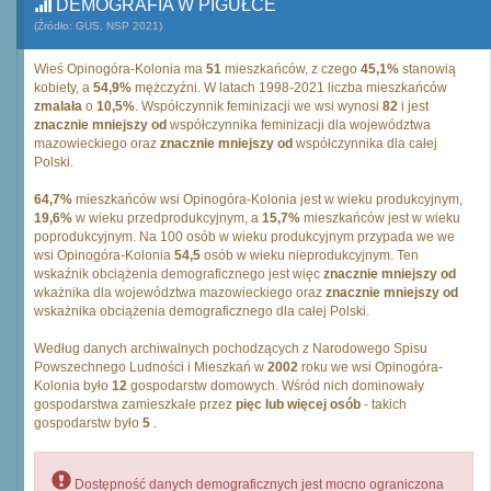
DEMOGRAFIA W PIGUŁCE
(Źródło: GUS, NSP 2021)
Wieś Opinogóra-Kolonia ma
51
mieszkańców, z czego
45,1%
stanowią
kobiety, a
54,9%
mężczyźni. W latach 1998-2021 liczba mieszkańców
zmalała
o
10,5%
. Współczynnik feminizacji we wsi wynosi
82
i jest
znacznie mniejszy od
współczynnika feminizacji dla województwa
mazowieckiego oraz
znacznie mniejszy od
współczynnika dla całej
Polski.
64,7%
mieszkańców wsi Opinogóra-Kolonia jest w wieku produkcyjnym,
19,6%
w wieku przedprodukcyjnym, a
15,7%
mieszkańców jest w wieku
poprodukcyjnym. Na 100 osób w wieku produkcyjnym przypada we we
wsi Opinogóra-Kolonia
54,5
osób w wieku nieprodukcyjnym. Ten
wskaźnik obciążenia demograficznego jest więc
znacznie mniejszy od
wkażnika dla województwa mazowieckiego oraz
znacznie mniejszy od
wskażnika obciążenia demograficznego dla całej Polski.
Według danych archiwalnych pochodzących z Narodowego Spisu
Powszechnego Ludności i Mieszkań w
2002
roku we wsi Opinogóra-
Kolonia było
12
gospodarstw domowych. Wśród nich dominowały
gospodarstwa zamieszkałe przez
pięc lub więcej osób
- takich
gospodarstw było
5
.
Dostępność danych demograficznych jest mocno ograniczona