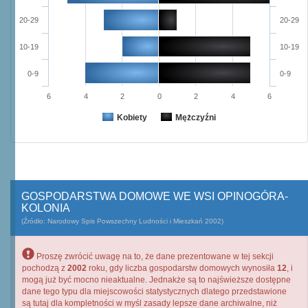
20-29
20-29
10-19
10-19
0-9
0-9
6
4
2
0
2
4
6
Kobiety
Mężczyźni
GOSPODARSTWA DOMOWE WE WSI OPINOGÓRA-
KOLONIA
(Źródło: Narodowy Spis Powszechny Ludności i Mieszkań 2002)
Proszę zwrócić uwagę na to, że dane prezentowane w tej sekcji
pochodzą z
2002
roku, gdy liczba gospodarstw domowych wynosiła
12
, i
mogą już być mocno nieaktualne. Jednakże są to najświeższe dostępne
dane tego typu dla miejscowości statystycznych dlatego przedstawione
są tutaj dla kompletności w myśl zasady lepsze dane archiwalne, niż