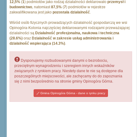
12,5%
(
1
) podmiotów jako rodzaj działalności deklarowało
przemysł i
budownictwo
, natomiast
87,5%
(
7
) podmiotów w rejestrze
zakwalifikowana jest jako
pozostała działalność
.
Wśród osób fizycznych prowadzących działalność gospodarczą we wsi
Opinogóra-Kolonia najczęściej deklarowanymi rodzajami przeważającej
działalności są
Działalność profesjonalna, naukowa i techniczna
(28.6%)
oraz
Działalność w zakresie usług administrowania i
działalność wspierająca (14.3%)
.
Dysponujemy rozbudowanymi danymi o bezrobociu,
przeciętnym wynagrodzeniu i szeregiem innych wskaźników
związanych z rynkiem pracy. Niestety dane te nie są dostępne dla
poszczególnych miejscowości, ale zachęcamy do do zapoznania
się z nimi bezpośrednio na stronie gminy Opinogóra Górna.
Gmina Opinogóra Górna - dane o rynku pracy