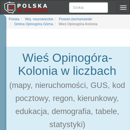
Pok
naw
Polska
Woj. mazowieckie
Powiat ciechanowski
Gmina Opinogóra Górna
Wieś Opinogóra-Kolonia
Wieś Opinogóra-
Kolonia w liczbach
(mapy, nieruchomości, GUS, kod
pocztowy, regon, kierunkowy,
edukacja, demografia, tabele,
statystyki)