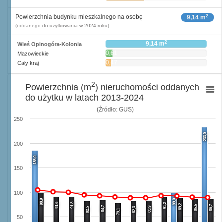
2
Powierzchnia budynku mieszkalnego na osobę
9,14 m
(oddanego do użytkowania w 2024 roku)
2
9,14 m
Wieś Opinogóra-Kolonia
0,61
Mazowieckie
2
m
0,47
Cały kraj
2
m
2
Powierzchnia (m
) nieruchomości oddanych
do użytku w latach 2013-2024
(Źródło: GUS)
250
233,0
200
185,0
150
100
98,9
99,0
91,6
91,8
91,2
89,2
86,6
86,7
84,7
83,9
82,5
82,3
79,1
50