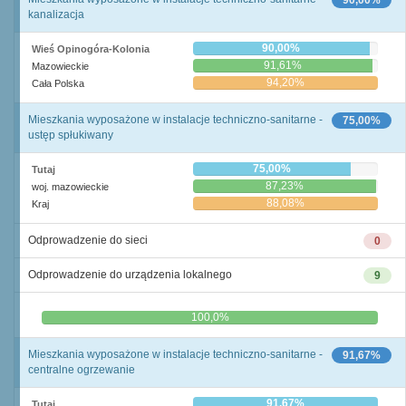
90,00%
kanalizacja
90,00%
Wieś Opinogóra-Kolonia
91,61%
Mazowieckie
94,20%
Cała Polska
Mieszkania wyposażone w instalacje techniczno-sanitarne -
75,00%
ustęp spłukiwany
75,00%
Tutaj
87,23%
woj. mazowieckie
88,08%
Kraj
Odprowadzenie do sieci
0
Odprowadzenie do urządzenia lokalnego
9
0,0%
100,0%
Mieszkania wyposażone w instalacje techniczno-sanitarne -
91,67%
centralne ogrzewanie
91,67%
Tutaj