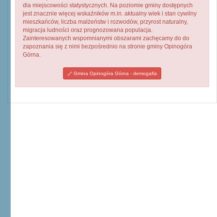
dla miejscowości statystycznych. Na poziomie gminy dostępnych
jest znacznie więcej wskaźników m.in. aktualny wiek i stan cywilny
mieszkańców, liczba małżeństw i rozwodów, przyrost naturalny,
migracja ludności oraz prognozowana populacja.
Zainteresowanych wspomnianymi obszarami zachęcamy do do
zapoznania się z nimi bezpośrednio na stronie gminy Opinogóra
Górna.
Gmina Opinogóra Górna - demogafia