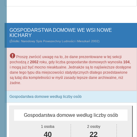
GOSPODARSTWA DOMOWE WE WSI NOWE
KICHARY
(Źródło: Narodowy Spis Powszechny Ludności i Mieszkań 2002)
Proszę zwrócić uwagę na to, że dane prezentowane w tej sekcji
pochodzą z
2002
roku, gdy liczba gospodarstw domowych wynosiła
104
,
i mogą już być mocno nieaktualne. Jednakże są to najświeższe dostępne
dane tego typu dla miejscowości statystycznych dlatego przedstawione
są tutaj dla kompletności w myśl zasady lepsze dane archiwalne, niż
żadne.
Gospodarstwa domowe według liczby osób
Gospodarstwa domowe według liczby osób
1 osoba
2 osoby
40
22