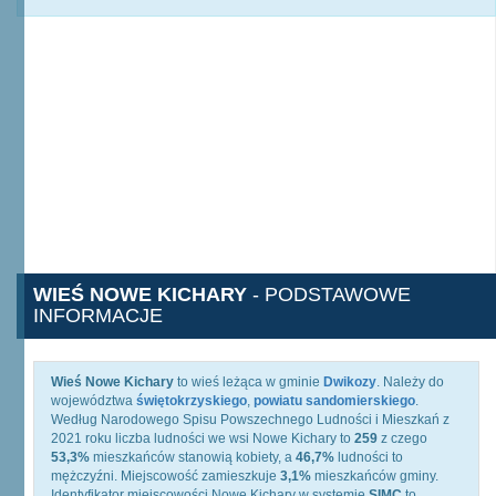
WIEŚ NOWE KICHARY
- PODSTAWOWE
INFORMACJE
Wieś Nowe Kichary
to wieś leżąca w gminie
Dwikozy
. Należy do
województwa
świętokrzyskiego
,
powiatu sandomierskiego
.
Według Narodowego Spisu Powszechnego Ludności i Mieszkań z
2021 roku liczba ludności we wsi Nowe Kichary to
259
z czego
53,3%
mieszkańców stanowią kobiety, a
46,7%
ludności to
mężczyźni. Miejscowość zamieszkuje
3,1%
mieszkańców gminy.
Identyfikator miejscowości Nowe Kichary w systemie
SIMC
to