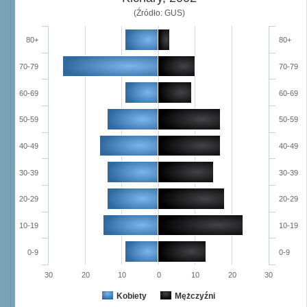
(Źródło: GUS)
80+
80+
70-79
70-79
60-69
60-69
50-59
50-59
40-49
40-49
30-39
30-39
20-29
20-29
10-19
10-19
0-9
0-9
30
20
10
0
10
20
30
Kobiety
Mężczyźni