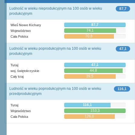
Ludność w wieku nieprodukcyjnym na 100 osób w wieku
87,7
produkcyjnym
87,7
Wieś Nowe Kichary
74,1
Województwo
70,8
Cała Polska
Ludność w wieku poprodukcyjnym na 100 osób w wieku
47,1
produkcyjnym
47,1
Tutaj
44,8
woj. świętokrzyskie
39,5
Cały kraj
Ludność w wieku poprodukcyjnym na 100 osób w wieku
116,1
przedprodukcyjnym
116,1
Tutaj
153,3
Województwo
126,0
Cała Polska