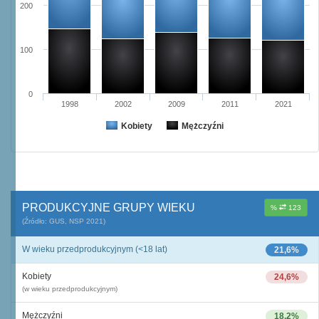
200
100
0
1998
2002
2009
2011
2021
Kobiety
Mężczyźni
PRODUKCYJNE GRUPY WIEKU
%
123
(Źródło: GUS, NSP 2021)
W wieku przedprodukcyjnym (<18 lat)
21,6%
Kobiety
24,6%
(w wieku przedprodukcyjnym)
Mężczyźni
18,2%