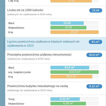
3,79
Cały kraj
Liczba izb na 1000 ludności
15,44
(oddanych do użytkowania w 2023 roku)
15,44
Wieś
16,58
Województwo
22,27
Kraj
2
Łączna powierzchnia użytkowa w lokalach oddanych do
83 m
użytkowania w 2023
2
Przeciętna powierzchnia użytkowa nieruchomości
83,0 m
(oddanej do użytkowania w 2023 roku)
2
83,0 m
Wieś
2
103,5 m
woj. świętokrzyskie
2
90,0 m
Kraj
2
Powierzchnia budynku mieszkalnego na osobę
0,32 m
(oddanego do użytkowania w 2023 roku)
2
0,32 m
Tutaj
2
0,39 m
Województwo