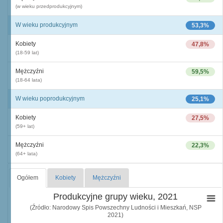
(w wieku przedprodukcyjnym)
W wieku produkcyjnym
53,3%
Kobiety
47,8%
(18-59 lat)
Mężczyźni
59,5%
(18-64 lata)
W wieku poprodukcyjnym
25,1%
Kobiety
27,5%
(59+ lat)
Mężczyźni
22,3%
(64+ lata)
Ogółem
Kobiety
Mężczyźni
Produkcyjne grupy wieku, 2021
(Źródło: Narodowy Spis Powszechny Ludności i Mieszkań, NSP
2021)