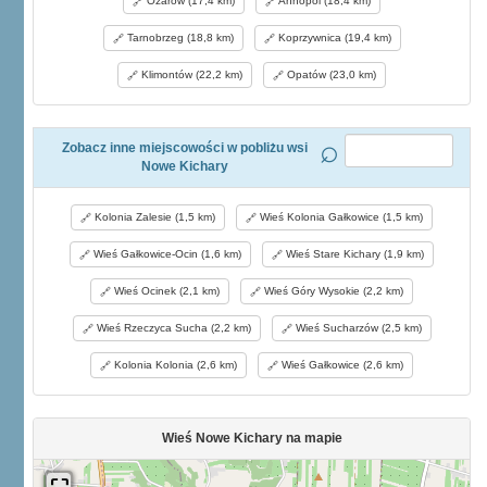
Ożarów (17,4 km)
Annopol (18,4 km)
Tarnobrzeg (18,8 km)
Koprzywnica (19,4 km)
Klimontów (22,2 km)
Opatów (23,0 km)
Zobacz inne miejscowości w pobliżu wsi
Nowe Kichary
Kolonia Zalesie (1,5 km)
Wieś Kolonia Gałkowice (1,5 km)
Wieś Gałkowice-Ocin (1,6 km)
Wieś Stare Kichary (1,9 km)
Wieś Ocinek (2,1 km)
Wieś Góry Wysokie (2,2 km)
Wieś Rzeczyca Sucha (2,2 km)
Wieś Sucharzów (2,5 km)
Kolonia Kolonia (2,6 km)
Wieś Gałkowice (2,6 km)
Wieś Nowe Kichary na mapie