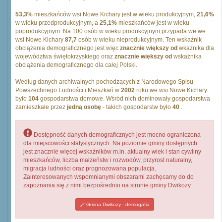
53,3%
mieszkańców wsi Nowe Kichary jest w wieku produkcyjnym,
21,6%
w wieku przedprodukcyjnym, a
25,1%
mieszkańców jest w wieku
poprodukcyjnym. Na 100 osób w wieku produkcyjnym przypada we we
wsi Nowe Kichary
87,7
osób w wieku nieprodukcyjnym. Ten wskaźnik
obciążenia demograficznego jest więc
znacznie większy od
wkażnika dla
województwa świętokrzyskiego oraz
znacznie większy od
wskażnika
obciążenia demograficznego dla całej Polski.
Według danych archiwalnych pochodzących z Narodowego Spisu
Powszechnego Ludności i Mieszkań w
2002
roku we wsi Nowe Kichary
było
104
gospodarstwa domowe. Wśród nich dominowały gospodarstwa
zamieszkałe przez
jedną osobę
- takich gospodarstw było
40
.
Dostępność danych demograficznych jest mocno ograniczona
dla miejscowości statystycznych. Na poziomie gminy dostępnych
jest znacznie więcej wskaźników m.in. aktualny wiek i stan cywilny
mieszkańców, liczba małżeństw i rozwodów, przyrost naturalny,
migracja ludności oraz prognozowana populacja.
Zainteresowanych wspomnianymi obszarami zachęcamy do do
zapoznania się z nimi bezpośrednio na stronie gminy Dwikozy.
Gmina Dwikozy - demogafia