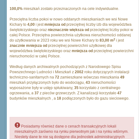
100,0%
mieszkań zostało przeznaczonych na cele indywidualne.
Przeciętna liczba pokoi w nowo oddanych mieszkaniach we wsi Nowe
Kichary to
4,00
i jest
mniejsza od
przeciętnej liczby izb dla województwa
świętokrzyskiego oraz
nieznacznie większa od
przeciętnej liczby pokoi w
całej Polsce. Przeciętna powierzchnia użytkowa nieruchomości oddanej
2
do użytkowania w 2023 roku we wsi Nowe Kichary to
83,00 m
i jest
znacznie mniejsza od
przeciętnej powierzchni użytkowej dla
województwa świętokrzyskiego oraz
mniejsza od
przeciętnej powierzchni
nieruchomości w całej Polsce.
Według danych archiwalnych pochodzących z Narodowego Spisu
Powszechnego Ludności i Mieszkań z
2002
roku dotyczących instalacji
techniczno-sanitarnych na
72
zamieszkane wówczas mieszkania
49
mieszkań przyłączonych było do wodociągu,
43
nieruchomości
wyposażone były w ustęp spłukiwany,
35
korzystało z centralnego
ogrzewania, a
37
z pieców grzewczych. Z kanalizacji korzystało
47
budynków mieszkalnych , a
18
podłączonych było do gazu sieciowego.
Posiadamy również dane o cenach transakcyjnych lokali
mieszkalnych zarówno na rynku pierwotnym jak i na rynku wtórnym.
Niestety dane te nie są dostępne dla jednostek administracyjnych