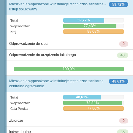
Mieszkania wyposażone w instalacje techniczno-sanitarne -
59,72%
ustęp spłukiwany
59,72%
Tutaj
77,43%
Województwo
88,08%
Kraj
Odprowadzenie do sieci
0
Odprowadzenie do urządzenia lokalnego
43
0,0%
100,0%
Mieszkania wyposażone w instalacje techniczno-sanitarne -
48,61%
centralne ogrzewanie
48,61%
Tutaj
75,54%
Województwo
77,80%
Cała Polska
Zbiorcze
0
Indywidualne
35