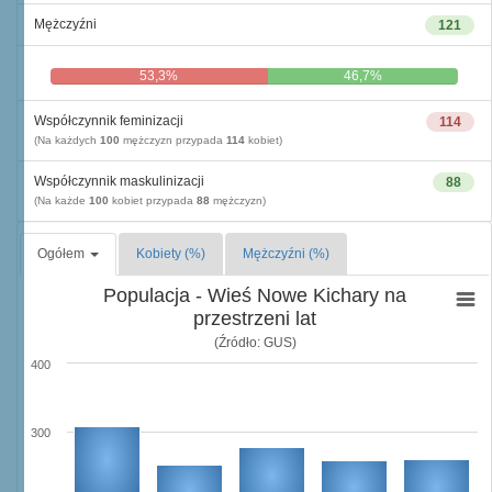
Mężczyźni
121
53,3%
46,7%
Współczynnik feminizacji
114
(Na każdych
100
mężczyzn przypada
114
kobiet)
Współczynnik maskulinizacji
88
(Na każde
100
kobiet przypada
88
mężczyzn)
Ogółem
Kobiety (%)
Mężczyźni (%)
Populacja - Wieś Nowe Kichary na
przestrzeni lat
(Źródło: GUS)
400
300