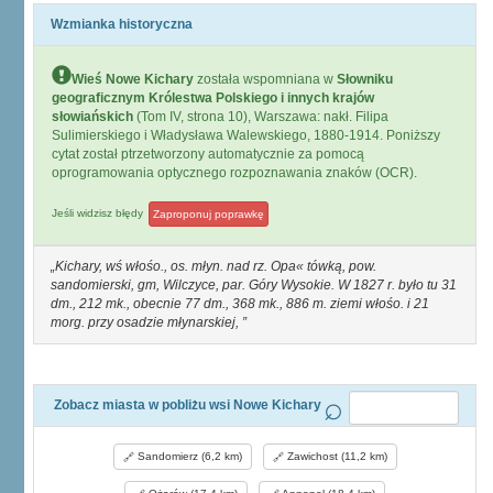
Wzmianka historyczna
Wieś Nowe Kichary
została wspomniana w
Słowniku
geograficznym Królestwa Polskiego i innych krajów
słowiańskich
(Tom IV, strona 10), Warszawa: nakł. Filipa
Sulimierskiego i Władysława Walewskiego, 1880-1914. Poniższy
cytat został ptrzetworzony automatycznie za pomocą
oprogramowania optycznego rozpoznawania znaków (OCR).
Jeśli widzisz błędy
Zaproponuj poprawkę
Kichary, wś włośo., os. młyn. nad rz. Opa« tówką, pow.
sandomierski, gm, Wilczyce, par. Góry Wysokie. W 1827 r. było tu 31
dm., 212 mk., obecnie 77 dm., 368 mk., 886 m. ziemi włośo. i 21
morg. przy osadzie młynarskiej,
Zobacz miasta w pobliżu wsi Nowe Kichary
Sandomierz (6,2 km)
Zawichost (11,2 km)