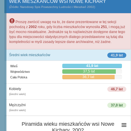
WIEK MIESZKAŃCÓW WSI NOWE KICHARY
(Źródło: Narodowy Spis Powszechny Ludności i Mieszkań 2002)
Proszę zwrócić uwagę na to, że dane prezentowane w tej sekcji
pochodzą z
2002
roku, gdy liczba mieszkańców wynosiła
251
, i mogą już
być mocno nieaktualne. Jednakże są to najświeższe dostępne dane tego
typu dla miejscowości statystycznych dlatego przedstawione są tutaj dla
kompletności w myśl zasady lepsze dane archiwalne, niż żadne.
Średni wiek mieszkańców
41,9 lat
41,9 lat
Wieś
37,5 lat
Województwo
36,7 lat
Cała Polska
Kobiety
46,7 lat
(średni wiek)
Mężczyźni
37,0 lat
(średni wiek)
Piramida wieku mieszkańców wsi Nowe
Kichary, 2002