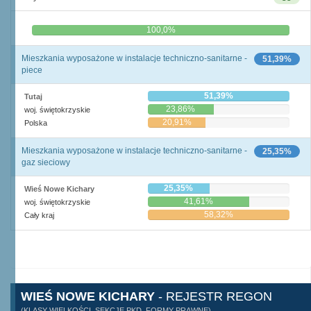
0,0%
100,0%
Mieszkania wyposażone w instalacje techniczno-sanitarne -
51,39%
piece
51,39%
Tutaj
23,86%
woj. świętokrzyskie
20,91%
Polska
Mieszkania wyposażone w instalacje techniczno-sanitarne -
25,35%
gaz sieciowy
25,35%
Wieś Nowe Kichary
41,61%
woj. świętokrzyskie
58,32%
Cały kraj
WIEŚ NOWE KICHARY
- REJESTR REGON
(KLASY WIELKOŚCI, SEKCJE PKD, FORMY PRAWNE)