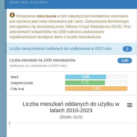
(Źródło: GUS, 31.XII.2023)
Oznaczenie
mieszkanie
w tym statystycznym kontekście rozumiane
jest zarówno jako lokal mieszkalny jak i dom. Zastosowana terminologia
jest zgodna z tą stosowaną przez Główny Urząd Statystyczny (GUS). Przy
obliczeniach wskaźników na 1000 ludności zastosowano
najaktualniejsze dostępne dane o liczbie mieszkańców.
Liczba nieruchomości oddanych do użytkowania w 2023 roku
1
Liczba mieszkań na 1000 mieszkańców
3,86
(oddanych do użytkowania w 2023 roku)
3,86
Wieś
3,75
świętokrzyskie
5,88
Cały kraj
Liczba mieszkań oddanych do użytku w
latach 2010-2023
(Źródło: GUS)
3