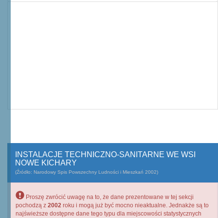
INSTALACJE TECHNICZNO-SANITARNE WE WSI
NOWE KICHARY
(Źródło: Narodowy Spis Powszechny Ludności i Mieszkań 2002)
Proszę zwrócić uwagę na to, że dane prezentowane w tej sekcji
pochodzą z
2002
roku i mogą już być mocno nieaktualne. Jednakże są to
najświeższe dostępne dane tego typu dla miejscowości statystycznych