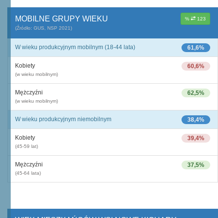
MOBILNE GRUPY WIEKU
%
123
(Źródło: GUS, NSP 2021)
W wieku produkcyjnym mobilnym (18-44 lata)
61,6%
Kobiety
60,6%
(w wieku mobilnym)
Mężczyźni
62,5%
(w wieku mobilnym)
W wieku produkcyjnym niemobilnym
38,4%
Kobiety
39,4%
(45-59 lat)
Mężczyźni
37,5%
(45-64 lata)