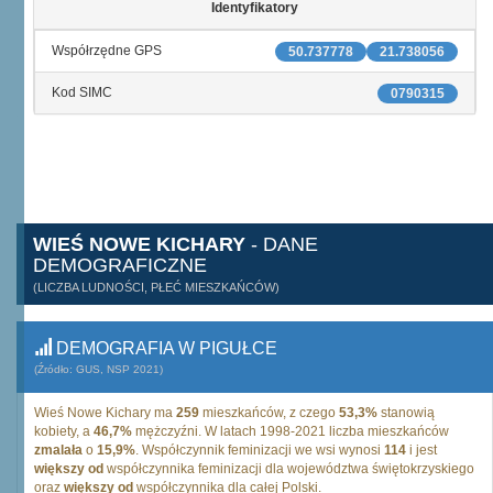
Identyfikatory
Współrzędne GPS
50.737778
21.738056
Kod SIMC
0790315
WIEŚ NOWE KICHARY
- DANE
DEMOGRAFICZNE
(LICZBA LUDNOŚCI, PŁEĆ MIESZKAŃCÓW)
DEMOGRAFIA W PIGUŁCE
(Źródło: GUS, NSP 2021)
Wieś Nowe Kichary ma
259
mieszkańców, z czego
53,3%
stanowią
kobiety, a
46,7%
mężczyźni. W latach 1998-2021 liczba mieszkańców
zmalała
o
15,9%
. Współczynnik feminizacji we wsi wynosi
114
i jest
większy od
współczynnika feminizacji dla województwa świętokrzyskiego
oraz
większy od
współczynnika dla całej Polski.