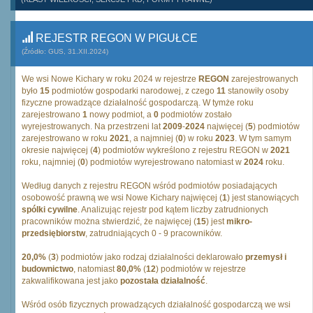
REJESTR REGON W PIGUŁCE
(Źródło: GUS, 31.XII.2024)
We wsi Nowe Kichary w roku 2024 w rejestrze
REGON
zarejestrowanych
było
15
podmiotów gospodarki narodowej, z czego
11
stanowiły osoby
fizyczne prowadzące działalność gospodarczą. W tymże roku
zarejestrowano
1
nowy podmiot, a
0
podmiotów zostało
wyrejestrowanych. Na przestrzeni lat
2009
-
2024
najwięcej (
5
) podmiotów
zarejestrowano w roku
2021
, a najmniej (
0
) w roku
2023
. W tym samym
okresie najwięcej (
4
) podmiotów wykreślono z rejestru REGON w
2021
roku, najmniej (
0
) podmiotów wyrejestrowano natomiast w
2024
roku.
Według danych z rejestru REGON wśród podmiotów posiadających
osobowość prawną we wsi Nowe Kichary najwięcej (
1
) jest stanowiących
spólki cywilne
. Analizując rejestr pod kątem liczby zatrudnionych
pracowników można stwierdzić, że najwięcej (
15
) jest
mikro-
przedsiębiorstw
, zatrudniających 0 - 9 pracowników.
20,0%
(
3
) podmiotów jako rodzaj działalności deklarowało
przemysł i
budownictwo
, natomiast
80,0%
(
12
) podmiotów w rejestrze
zakwalifikowana jest jako
pozostała działalność
.
Wśród osób fizycznych prowadzących działalność gospodarczą we wsi