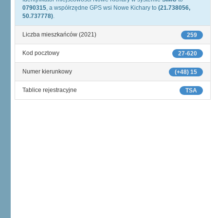
0790315
, a współrzędne GPS wsi Nowe Kichary to
(21.738056,
50.737778)
.
Liczba mieszkańców (2021)
259
Kod pocztowy
27-620
Numer kierunkowy
(+48) 15
Tablice rejestracyjne
TSA