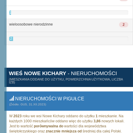
1
wieloosobowe nierodzinne
2
2
WIEŚ NOWE KICHARY
- NIERUCHOMOŚCI
(MIESZKANIA ODDANE DO UŻYTKU, POWIERZCHNIA UŻYTKOWA, LICZBA
IZB)
NIERUCHOMOŚCI W PIGUŁCE
(Źródło: GUS, 31.XII.2023)
W
2023
roku we wsi Nowe Kichary oddano do użytku
1
mieszkanie. Na
każdych 1000 mieszkańców oddano więc do użytku
3,86
nowych lokali.
Jest to wartość
porównywalna do
wartości dla województwa
świętokrzyskiego oraz
znacznie mniejsza od
średniej dla całej Polski.