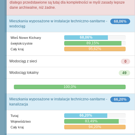
dlatego przedstawione są tutaj dla kompletności w myśl zasady lepsze
dane archiwalne, niż żadne.
Mieszkania wyposażone w instalacje techniczno-sanitarne -
68,06%
wodociąg
68,06%
Wieś Nowe Kichary
89,15%
świętokrzyskie
95,62%
Cały kraj
Wodociąg z sieci
0
Wodociąg lokalny
49
0,0%
100,0%
Mieszkania wyposażone w instalacje techniczno-sanitarne -
66,20%
kanalizacja
66,20%
Tutaj
83,49%
Województwo
94,20%
Cały kraj