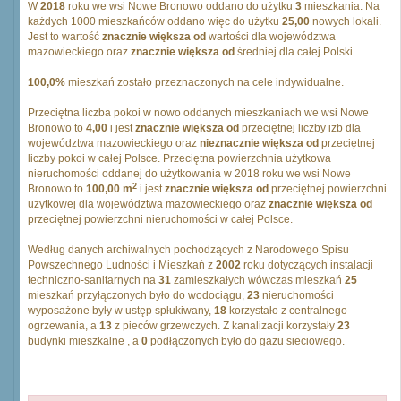
W
2018
roku we wsi Nowe Bronowo oddano do użytku
3
mieszkania. Na
każdych 1000 mieszkańców oddano więc do użytku
25,00
nowych lokali.
Jest to wartość
znacznie większa od
wartości dla województwa
mazowieckiego oraz
znacznie większa od
średniej dla całej Polski.
100,0%
mieszkań zostało przeznaczonych na cele indywidualne.
Przeciętna liczba pokoi w nowo oddanych mieszkaniach we wsi Nowe
Bronowo to
4,00
i jest
znacznie większa od
przeciętnej liczby izb dla
województwa mazowieckiego oraz
nieznacznie większa od
przeciętnej
liczby pokoi w całej Polsce. Przeciętna powierzchnia użytkowa
nieruchomości oddanej do użytkowania w 2018 roku we wsi Nowe
2
Bronowo to
100,00 m
i jest
znacznie większa od
przeciętnej powierzchni
użytkowej dla województwa mazowieckiego oraz
znacznie większa od
przeciętnej powierzchni nieruchomości w całej Polsce.
Według danych archiwalnych pochodzących z Narodowego Spisu
Powszechnego Ludności i Mieszkań z
2002
roku dotyczących instalacji
techniczno-sanitarnych na
31
zamieszkałych wówczas mieszkań
25
mieszkań przyłączonych było do wodociągu,
23
nieruchomości
wyposażone były w ustęp spłukiwany,
18
korzystało z centralnego
ogrzewania, a
13
z pieców grzewczych. Z kanalizacji korzystały
23
budynki mieszkalne , a
0
podłączonych było do gazu sieciowego.