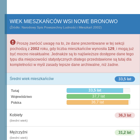
WIEK MIESZKAŃCÓW WSI NOWE BRONOWO
(Źródło: Narodowy Spis Powszechny Ludności i Mieszkań 2002)
Proszę zwrócić uwagę na to, że dane prezentowane w tej sekcji
pochodzą z
2002
roku, gdy liczba mieszkańców wynosiła
129
, i mogą już
być mocno nieaktualne. Jednakże są to najświeższe dostępne dane tego
typu dla miejscowości statystycznych dlatego przedstawione są tutaj dla
kompletności w myśl zasady lepsze dane archiwalne, niż żadne.
Średni wiek mieszkańców
33,5 lat
33,5 lat
Tutaj
37,7 lat
Województwo
36,7 lat
Polska
Kobiety
36,3 lat
(średni wiek)
Mężczyźni
31,2 lat
(średni wiek)