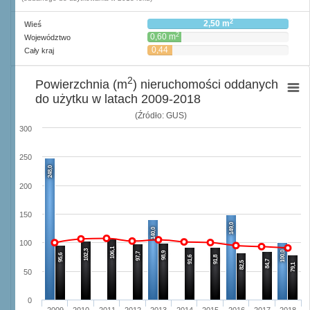
2
2,50 m
Wieś
2
0,60 m
Województwo
0,44
Cały kraj
2
m
2
Powierzchnia (m
) nieruchomości oddanych
do użytku w latach 2009-2018
(Źródło: GUS)
300
250
248,0
200
150
149,0
140,0
100
106,1
102,3
100,0
98,9
97,7
95,6
91,6
91,8
84,7
82,5
79,1
50
0