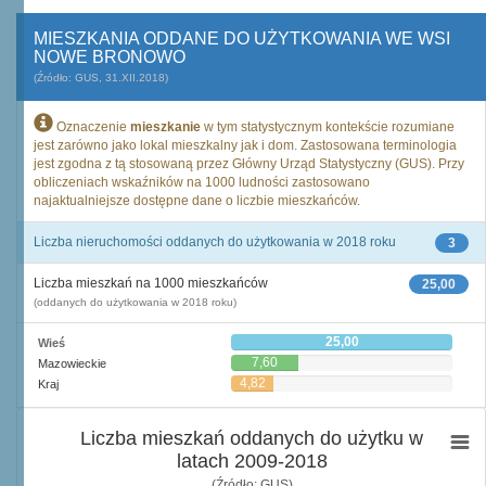
MIESZKANIA ODDANE DO UŻYTKOWANIA WE WSI
NOWE BRONOWO
(Źródło: GUS, 31.XII.2018)
Oznaczenie
mieszkanie
w tym statystycznym kontekście rozumiane
jest zarówno jako lokal mieszkalny jak i dom. Zastosowana terminologia
jest zgodna z tą stosowaną przez Główny Urząd Statystyczny (GUS). Przy
obliczeniach wskaźników na 1000 ludności zastosowano
najaktualniejsze dostępne dane o liczbie mieszkańców.
Liczba nieruchomości oddanych do użytkowania w 2018 roku
3
Liczba mieszkań na 1000 mieszkańców
25,00
(oddanych do użytkowania w 2018 roku)
25,00
Wieś
7,60
Mazowieckie
4,82
Kraj
Liczba mieszkań oddanych do użytku w
latach 2009-2018
(Źródło: GUS)