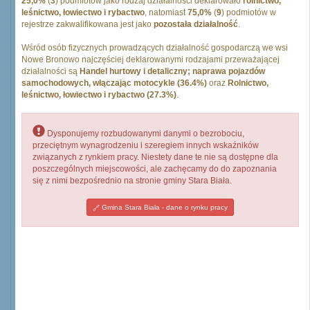
25,0%
(
3
) podmiotów jako rodzaj działalności deklarowało
rolnictwo,
leśnictwo, łowiectwo i rybactwo
, natomiast
75,0%
(
9
) podmiotów w
rejestrze zakwalifikowana jest jako
pozostała działalność
.
Wśród osób fizycznych prowadzących działalność gospodarczą we wsi
Nowe Bronowo najczęściej deklarowanymi rodzajami przeważającej
działalności są
Handel hurtowy i detaliczny; naprawa pojazdów
samochodowych, włączając motocykle (36.4%)
oraz
Rolnictwo,
leśnictwo, łowiectwo i rybactwo (27.3%)
.
Dysponujemy rozbudowanymi danymi o bezrobociu,
przeciętnym wynagrodzeniu i szeregiem innych wskaźników
związanych z rynkiem pracy. Niestety dane te nie są dostępne dla
poszczególnych miejscowości, ale zachęcamy do do zapoznania
się z nimi bezpośrednio na stronie gminy Stara Biała.
Gmina Stara Biała - dane o rynku pracy