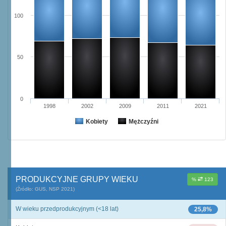
100
50
0
1998
2002
2009
2011
2021
Kobiety
Mężczyźni
PRODUKCYJNE GRUPY WIEKU
%
123
(Źródło: GUS, NSP 2021)
W wieku przedprodukcyjnym (<18 lat)
25,8%