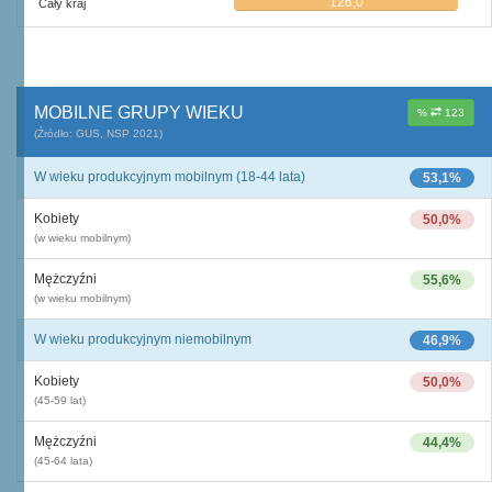
126,0
Cały kraj
MOBILNE GRUPY WIEKU
%
123
(Źródło: GUS, NSP 2021)
W wieku produkcyjnym mobilnym (18-44 lata)
53,1%
Kobiety
50,0%
(w wieku mobilnym)
Mężczyźni
55,6%
(w wieku mobilnym)
W wieku produkcyjnym niemobilnym
46,9%
Kobiety
50,0%
(45-59 lat)
Mężczyźni
44,4%
(45-64 lata)