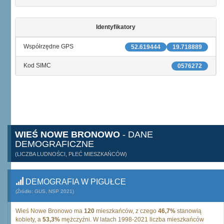
Identyfikatory
Współrzędne GPS
52.619444
19.718889
Kod SIMC
0576272
WIEŚ NOWE BRONOWO
- DANE
DEMOGRAFICZNE
(LICZBA LUDNOŚCI, PŁEĆ MIESZKAŃCÓW)
DEMOGRAFIA W PIGUŁCE
(Źródło: GUS, NSP 2021)
Wieś Nowe Bronowo ma
120
mieszkańców, z czego
46,7%
stanowią
kobiety, a
53,3%
mężczyźni. W latach 1998-2021 liczba mieszkańców