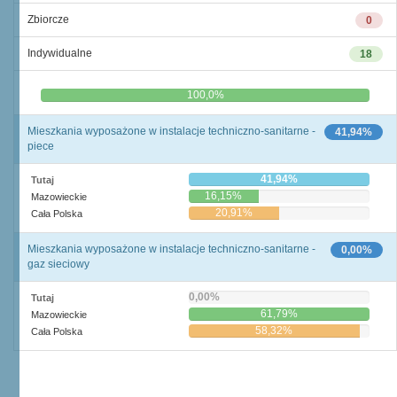
Zbiorcze
0
Indywidualne
18
0,0%
100,0%
Mieszkania wyposażone w instalacje techniczno-sanitarne -
41,94%
piece
41,94%
Tutaj
16,15%
Mazowieckie
20,91%
Cała Polska
Mieszkania wyposażone w instalacje techniczno-sanitarne -
0,00%
gaz sieciowy
0,00%
Tutaj
61,79%
Mazowieckie
58,32%
Cała Polska