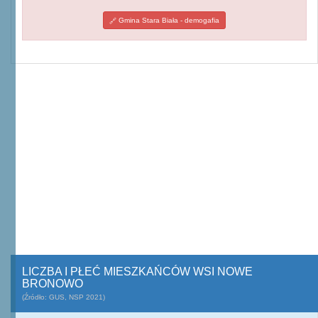
Gmina Stara Biała - demogafia
LICZBA I PŁEĆ MIESZKAŃCÓW WSI NOWE
BRONOWO
(Źródło: GUS, NSP 2021)