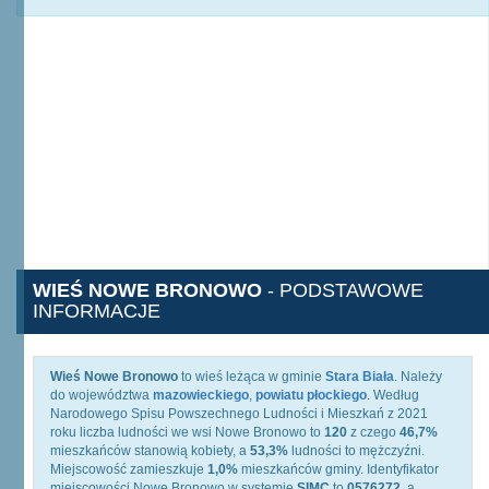
WIEŚ NOWE BRONOWO
- PODSTAWOWE
INFORMACJE
Wieś Nowe Bronowo
to wieś leżąca w gminie
Stara Biała
. Należy
do województwa
mazowieckiego
,
powiatu płockiego
. Według
Narodowego Spisu Powszechnego Ludności i Mieszkań z 2021
roku liczba ludności we wsi Nowe Bronowo to
120
z czego
46,7%
mieszkańców stanowią kobiety, a
53,3%
ludności to mężczyźni.
Miejscowość zamieszkuje
1,0%
mieszkańców gminy. Identyfikator
miejscowości Nowe Bronowo w systemie
SIMC
to
0576272
, a