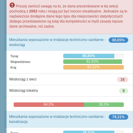
Proszę zwrócić uwagę na to, że dane prezentowane w tej sekcji
pochodzą z
2002
roku i mogą już być mocno nieaktualne. Jednakże są to
najświeższe dostępne dane tego typu dla miejscowości statystycznych
dlatego przedstawione są tutaj dla kompletności w myśl zasady lepsze
dane archiwalne, niż żadne.
Mieszkania wyposażone w instalacje techniczno-sanitarne -
80,65%
wodociąg
80,65%
Tutaj
92,93%
Województwo
95,62%
Kraj
Wodociąg z sieci
16
Wodociąg lokalny
9
64,0%
36,0%
Mieszkania wyposażone w instalacje techniczno-sanitarne -
79,31%
kanalizacja
79,31%