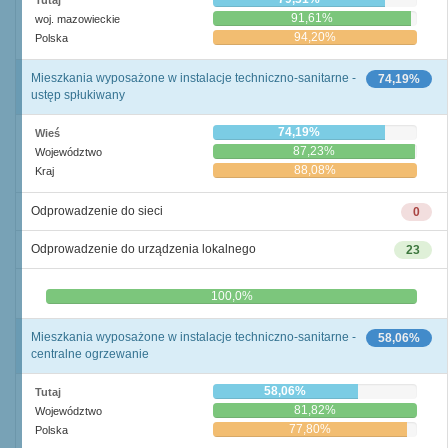
Tutaj
91,61%
woj. mazowieckie
94,20%
Polska
Mieszkania wyposażone w instalacje techniczno-sanitarne -
74,19%
ustęp spłukiwany
74,19%
Wieś
87,23%
Województwo
88,08%
Kraj
Odprowadzenie do sieci
0
Odprowadzenie do urządzenia lokalnego
23
0,0%
100,0%
Mieszkania wyposażone w instalacje techniczno-sanitarne -
58,06%
centralne ogrzewanie
58,06%
Tutaj
81,82%
Województwo
77,80%
Polska