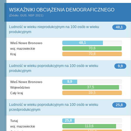
WSKAŹNIKI OBCIĄŻENIA DEMOGRAFICZNEGO
(Źródło: GUS, NSP 2021)
Ludność w wieku nieprodukcyjnym na 100 osób w wieku
48,1
produkcyjnym
48,1
Wieś Nowe Bronowo
70,6
woj. mazowieckie
70,8
Kraj
Ludność w wieku poprodukcyjnym na 100 osób w wieku
9,9
produkcyjnym
9,9
Wieś Nowe Bronowo
37,5
Województwo
39,5
Cały kraj
Ludność w wieku poprodukcyjnym na 100 osób w wieku
25,8
przedprodukcyjnym
25,8
Tutaj
113,6
woj. mazowieckie