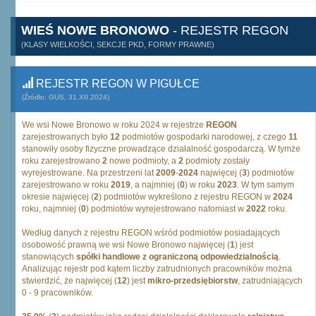
WIEŚ NOWE BRONOWO
- REJESTR REGON
(KLASY WIELKOŚCI, SEKCJE PKD, FORMY PRAWNE)
REJESTR REGON W PIGUŁCE
(Źródło: GUS, 31.XII.2024)
We wsi Nowe Bronowo w roku 2024 w rejestrze
REGON
zarejestrowanych było
12
podmiotów gospodarki narodowej, z czego
11
stanowiły osoby fizyczne prowadzące działalność gospodarczą. W tymże
roku zarejestrowano
2
nowe podmioty, a
2
podmioty zostały
wyrejestrowane. Na przestrzeni lat
2009
-
2024
najwięcej (
3
) podmiotów
zarejestrowano w roku
2019
, a najmniej (
0
) w roku
2023
. W tym samym
okresie najwięcej (
2
) podmiotów wykreślono z rejestru REGON w
2024
roku, najmniej (
0
) podmiotów wyrejestrowano natomiast w
2022
roku.
Według danych z rejestru REGON wśród podmiotów posiadających
osobowość prawną we wsi Nowe Bronowo najwięcej (
1
) jest
stanowiących
spółki handlowe z ograniczoną odpowiedzialnością
.
Analizując rejestr pod kątem liczby zatrudnionych pracowników można
stwierdzić, że najwięcej (
12
) jest
mikro-przedsiębiorstw
, zatrudniających
0 - 9 pracowników.