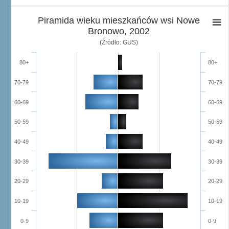
Piramida wieku mieszkańców wsi Nowe
Bronowo, 2002
(Źródło: GUS)
80+
80+
70-79
70-79
60-69
60-69
50-59
50-59
40-49
40-49
30-39
30-39
20-29
20-29
10-19
10-19
0-9
0-9