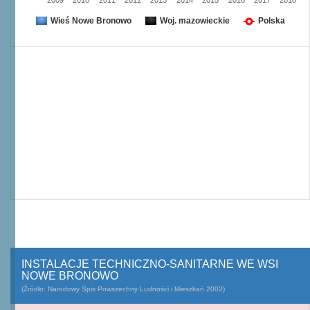
2009
2010
2011
2012
2013
2014
2015
2016
2017
2018
Wieś Nowe Bronowo
Woj. mazowieckie
Polska
INSTALACJE TECHNICZNO-SANITARNE WE WSI
NOWE BRONOWO
(Źródło: Narodowy Spis Powszechny Ludności i Mieszkań 2002)