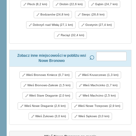
Płock (8,2 km)
Drobin (22,6 km)
Gąbin (24,7 km)
Bodzanów (24,8 km)
Sierpc (26,6 km)
Dobrzyń nad Wisłą (27,1 km)
Gostynin (27,4 km)
Raciąż (32,4 km)
Zobacz inne miejscowości w pobliżu wsi
Nowe Bronowo
Wieś Bronowo Kmiece (0,7 km)
Wieś Kruszczewo (1,3 km)
Wieś Bronowo-Zalesie (1,5 km)
Wieś Machcinko (1,7 km)
Wieś Stare Draganie (2,0 km)
Wieś Machcino (2,5 km)
Wieś Nowe Draganie (2,6 km)
Wieś Nowe Trzepowo (2,9 km)
Wieś Żukowo (3,0 km)
Wieś Sękowo (3,0 km)