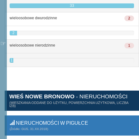
33
wieloosobowe dwurodzinne
2
2
wieloosobowe nierodzinne
1
1
WIEŚ NOWE BRONOWO
- NIERUCHOMOŚCI
(MIESZKANIA ODDANE DO UŻYTKU, POWIERZCHNIA UŻYTKOWA, LICZBA
IZB)
NIERUCHOMOŚCI W PIGUŁCE
(Źródło: GUS, 31.XII.2018)