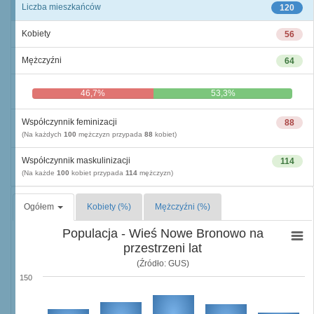
Liczba mieszkańców
120
Kobiety
56
Mężczyźni
64
46,7%
53,3%
Współczynnik feminizacji
88
(Na każdych
100
mężczyzn przypada
88
kobiet)
Współczynnik maskulinizacji
114
(Na każde
100
kobiet przypada
114
mężczyzn)
Ogółem
Kobiety (%)
Mężczyźni (%)
Populacja - Wieś Nowe Bronowo na
przestrzeni lat
(Źródło: GUS)
150