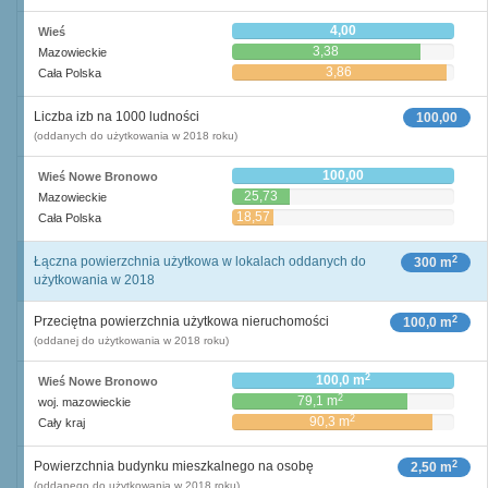
4,00
Wieś
3,38
Mazowieckie
3,86
Cała Polska
Liczba izb na 1000 ludności
100,00
(oddanych do użytkowania w 2018 roku)
100,00
Wieś Nowe Bronowo
25,73
Mazowieckie
18,57
Cała Polska
2
Łączna powierzchnia użytkowa w lokalach oddanych do
300 m
użytkowania w 2018
2
Przeciętna powierzchnia użytkowa nieruchomości
100,0 m
(oddanej do użytkowania w 2018 roku)
2
100,0 m
Wieś Nowe Bronowo
2
79,1 m
woj. mazowieckie
2
90,3 m
Cały kraj
2
Powierzchnia budynku mieszkalnego na osobę
2,50 m
(oddanego do użytkowania w 2018 roku)