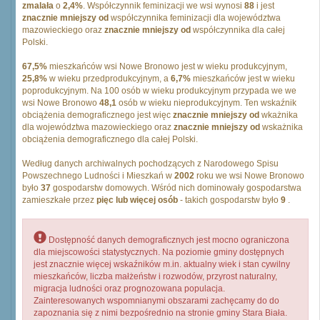
zmalała
o
2,4%
. Współczynnik feminizacji we wsi wynosi
88
i jest
znacznie mniejszy od
współczynnika feminizacji dla województwa
mazowieckiego oraz
znacznie mniejszy od
współczynnika dla całej
Polski.
67,5%
mieszkańców wsi Nowe Bronowo jest w wieku produkcyjnym,
25,8%
w wieku przedprodukcyjnym, a
6,7%
mieszkańców jest w wieku
poprodukcyjnym. Na 100 osób w wieku produkcyjnym przypada we we
wsi Nowe Bronowo
48,1
osób w wieku nieprodukcyjnym. Ten wskaźnik
obciążenia demograficznego jest więc
znacznie mniejszy od
wkażnika
dla województwa mazowieckiego oraz
znacznie mniejszy od
wskażnika
obciążenia demograficznego dla całej Polski.
Według danych archiwalnych pochodzących z Narodowego Spisu
Powszechnego Ludności i Mieszkań w
2002
roku we wsi Nowe Bronowo
było
37
gospodarstw domowych. Wśród nich dominowały gospodarstwa
zamieszkałe przez
pięc lub więcej osób
- takich gospodarstw było
9
.
Dostępność danych demograficznych jest mocno ograniczona
dla miejscowości statystycznych. Na poziomie gminy dostępnych
jest znacznie więcej wskaźników m.in. aktualny wiek i stan cywilny
mieszkańców, liczba małżeństw i rozwodów, przyrost naturalny,
migracja ludności oraz prognozowana populacja.
Zainteresowanych wspomnianymi obszarami zachęcamy do do
zapoznania się z nimi bezpośrednio na stronie gminy Stara Biała.