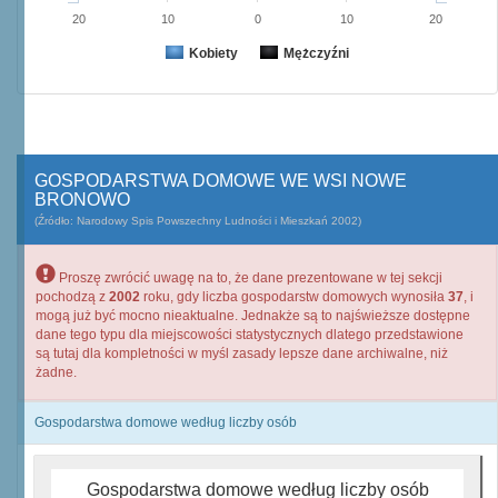
20
10
0
10
20
Kobiety
Mężczyźni
GOSPODARSTWA DOMOWE WE WSI NOWE
BRONOWO
(Źródło: Narodowy Spis Powszechny Ludności i Mieszkań 2002)
Proszę zwrócić uwagę na to, że dane prezentowane w tej sekcji
pochodzą z
2002
roku, gdy liczba gospodarstw domowych wynosiła
37
, i
mogą już być mocno nieaktualne. Jednakże są to najświeższe dostępne
dane tego typu dla miejscowości statystycznych dlatego przedstawione
są tutaj dla kompletności w myśl zasady lepsze dane archiwalne, niż
żadne.
Gospodarstwa domowe według liczby osób
Gospodarstwa domowe według liczby osób