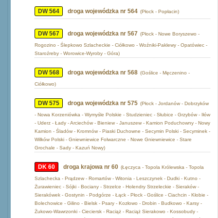
DW 564
droga wojewódzka nr 564
(Płock - Popłacin)
DW 567
droga wojewódzka nr 567
(Płock - Nowe Boryszewo -
Rogozino - Ślepkowo Szlacheckie - Ciółkowo - Woźniki-Paklewy - Opatówiec -
Staroźreby - Worowice-Wyroby - Góra)
DW 568
droga wojewódzka nr 568
(Goślice - Męczenino -
Ciółkowo)
DW 575
droga wojewódzka nr 575
(Płock - Jordanów - Dobrzyków
- Nowa Korzeniówka - Wymyśle Polskie - Studzieniec - Słubice - Grzybów - Iłów
- Uderz - Łady - Arciechów - Bieniew - Januszew - Kamion Poduchowny - Nowy
Kamion - Śladów - Kromnów - Piaski Duchowne - Secymin Polski - Secyminek -
Wilków Polski - Gniewniewice Folwarczne - Nowe Gniewniewice - Stare
Grochale - Sady - Kazuń Nowy)
DK 60
droga krajowa nr 60
(Łęczyca - Topola Królewska - Topola
Szlachecka - Prądzew - Romartów - Witonia - Leszczynek - Dudki - Kutno -
Żurawieniec - Sójki - Bociany - Strzelce - Holendry Strzeleckie - Sieraków -
Sierakówek - Gostynin - Podgórze - Łąck - Płock - Goślice - Ciachcin - Kłobie -
Bolechowice - Gilino - Bielsk - Psary - Kozłowo - Drobin - Budkowo - Karsy -
Żukowo-Wawrzonki - Cieciersk - Raciąż - Raciąż Sierakowo - Kossobudy -