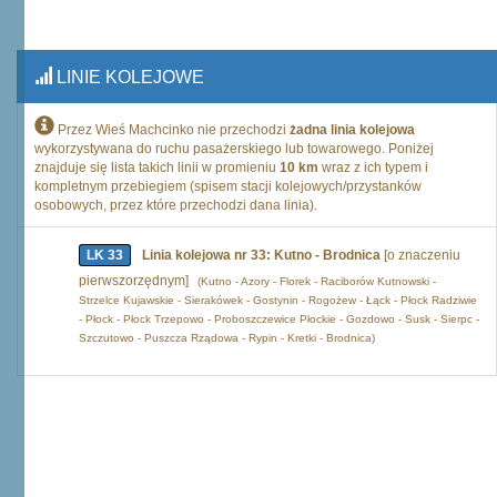
LINIE KOLEJOWE
Przez Wieś Machcinko nie przechodzi
żadna linia kolejowa
wykorzystywana do ruchu pasażerskiego lub towarowego. Poniżej
znajduje się lista takich linii w promieniu
10 km
wraz z ich typem i
kompletnym przebiegiem (spisem stacji kolejowych/przystanków
osobowych, przez które przechodzi dana linia).
LK 33
Linia kolejowa nr 33: Kutno - Brodnica
[o znaczeniu
pierwszorzędnym]
(Kutno - Azory - Florek - Raciborów Kutnowski -
Strzelce Kujawskie - Sierakówek - Gostynin - Rogożew - Łąck - Płock Radziwie
- Płock - Płock Trzepowo - Proboszczewice Płockie - Gozdowo - Susk - Sierpc -
Szczutowo - Puszcza Rządowa - Rypin - Kretki - Brodnica)