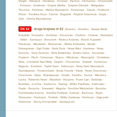
Dreglin - Glinojeck - Ościsłowo - Gumowo - Pęchcin - Ciechanów - Chrzanówek
- Pomorze - Gostkowo - Gogole Wielkie - Gołymin-Ośrodek - Wielgołęka -
Tłucznice - Karniewo - Maków Mazowiecki - Perzanowo - Załuzie - Podborze -
Różan - Ponikiew Duża - Czernie - Bagatele - Rząśnik Szlachecki - Grądy -
Sielc - Ostrów Mazowiecka)
DK 62
droga krajowa nr 62
(Strzelno - Stodólno - Sławsk Wielki -
Kobylniki - Kruszwica - Grodztwo - Gocanowo - Chełmce - Czołowo - Radziejów
- Skibin - Samszyce - Borucinek - Redecz Krukowy - Brześć Kujawski -
Pikutkowo - Włocławek - Modzerowo - Wistka Królewska - Mostki -
Dobiegniewo - Dąb Polski - Skoki Duże - Nowa Wieś - Karolewo - Nowy
Duninów - Stary Duninów - Wola Brwileńska - Brwilno Dolne - Soczewka -
Popłacin - Płock - Cekanowo - Słupno - Wilczkowo - Wyszogród - Chmielewo -
Wola - Czerwińsk Nad Wisłą - Zarębin - Chociszewo - Goławin - Kamienica-
Wygoda - Emolinek - Trębki Stare - Zakroczym - Nowy Dwór Mazowiecki -
Stanisławowo - Pomiechówek - Brody Parcele - Kikoły - Nowe Orzechowo -
Orzechowo - Dębe - Bolesławowo - Szadki - Karolino - Serock - Wierzbica -
Łacha - Rybienko Nowe - Wyszków - Skuszew - Puste Łąki - Gwizdały -
Budziska - Łochów - Kamionna - Twarogi - Wólka Paplińska - Kalinowiec -
Paplin - Borzychy - Starawieś - Węgrów - Grochów Włościański - Brzozów -
Przeździatka-Kolonia - Sokołów Podlaski - Karlusin - Bachorza - Repki -
Skrzeszew - Frankopol - Tonkiele - Wólka Zamkowa - Drohiczyn - Zajęczniki -
Klekotowo - Słochy Annopolskie - Siemiatycze)