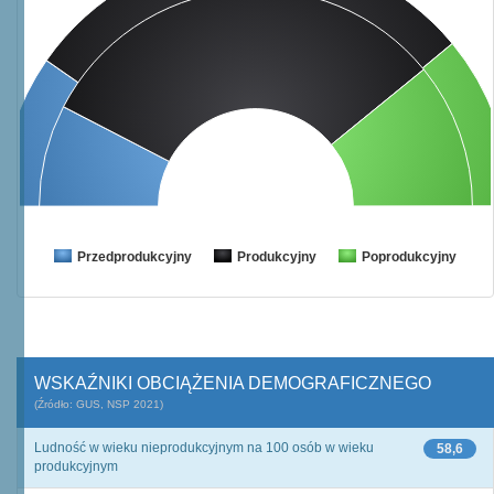
Przedprodukcyjny
Produkcyjny
Poprodukcyjny
WSKAŹNIKI OBCIĄŻENIA DEMOGRAFICZNEGO
(Źródło: GUS, NSP 2021)
Ludność w wieku nieprodukcyjnym na 100 osób w wieku
58,6
produkcyjnym