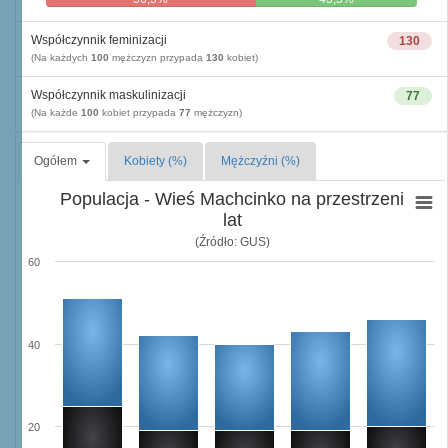
Współczynnik feminizacji
130
(Na każdych
100
mężczyzn przypada
130
kobiet)
Współczynnik maskulinizacji
77
(Na każde
100
kobiet przypada
77
mężczyzn)
Ogółem
Kobiety (%)
Mężczyźni (%)
Populacja - Wieś Machcinko na przestrzeni
lat
(Źródło: GUS)
60
40
20