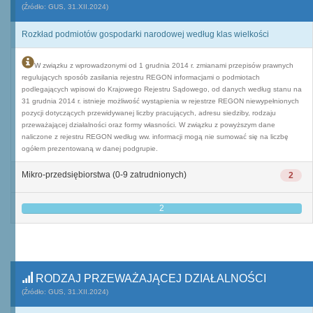
(Źródło: GUS, 31.XII.2024)
Rozkład podmiotów gospodarki narodowej według klas wielkości
W związku z wprowadzonymi od 1 grudnia 2014 r. zmianami przepisów prawnych
regulujących sposób zasilania rejestru REGON informacjami o podmiotach
podlegających wpisowi do Krajowego Rejestru Sądowego, od danych według stanu na
31 grudnia 2014 r. istnieje możliwość wystąpienia w rejestrze REGON niewypełnionych
pozycji dotyczących przewidywanej liczby pracujących, adresu siedziby, rodzaju
przeważającej działalności oraz formy własności. W związku z powyższym dane
naliczone z rejestru REGON według ww. informacji mogą nie sumować się na liczbę
ogółem prezentowaną w danej podgrupie.
Mikro-przedsiębiorstwa (0-9 zatrudnionych)
2
2
RODZAJ PRZEWAŻAJĄCEJ DZIAŁALNOŚCI
(Źródło: GUS, 31.XII.2024)