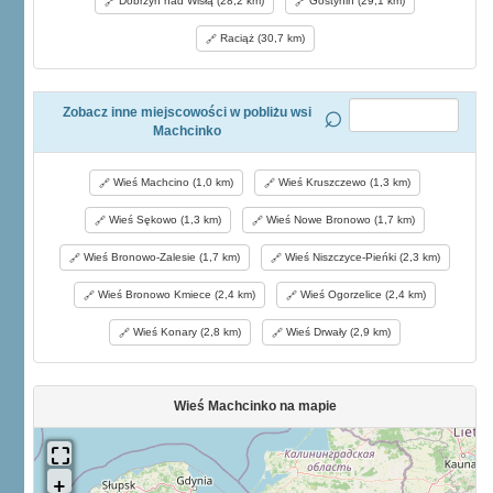
Dobrzyń nad Wisłą (28,2 km)
Gostynin (29,1 km)
Raciąż (30,7 km)
Zobacz inne miejscowości w pobliżu wsi
Machcinko
Wieś Machcino (1,0 km)
Wieś Kruszczewo (1,3 km)
Wieś Sękowo (1,3 km)
Wieś Nowe Bronowo (1,7 km)
Wieś Bronowo-Zalesie (1,7 km)
Wieś Niszczyce-Pieńki (2,3 km)
Wieś Bronowo Kmiece (2,4 km)
Wieś Ogorzelice (2,4 km)
Wieś Konary (2,8 km)
Wieś Drwały (2,9 km)
Wieś Machcinko na mapie