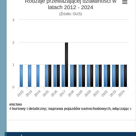
Rodzaje przeważającej działalności w
latach 2012 - 2024
(Źródło: GUS)
3
2
1
0
2015
2012
2022
2019
2013
2016
2023
2020
2017
2014
2024
2018
2021
Budownictwo
Handel hurtowy i detaliczny; naprawa pojazdów samochodowych, włączając mo