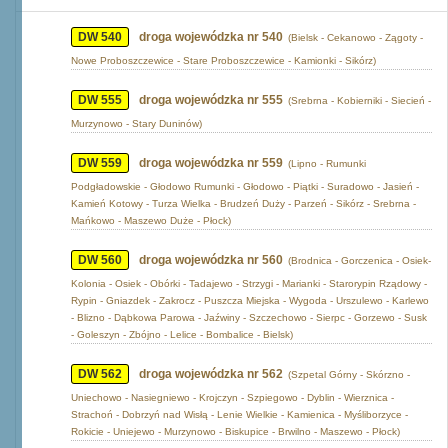
DW 540
droga wojewódzka nr 540
(Bielsk - Cekanowo - Zągoty -
Nowe Proboszczewice - Stare Proboszczewice - Kamionki - Sikórz)
DW 555
droga wojewódzka nr 555
(Srebrna - Kobierniki - Siecień -
Murzynowo - Stary Duninów)
DW 559
droga wojewódzka nr 559
(Lipno - Rumunki
Podgładowskie - Głodowo Rumunki - Głodowo - Piątki - Suradowo - Jasień -
Kamień Kotowy - Turza Wielka - Brudzeń Duży - Parzeń - Sikórz - Srebrna -
Mańkowo - Maszewo Duże - Płock)
DW 560
droga wojewódzka nr 560
(Brodnica - Gorczenica - Osiek-
Kolonia - Osiek - Obórki - Tadajewo - Strzygi - Marianki - Starorypin Rządowy -
Rypin - Gniazdek - Zakrocz - Puszcza Miejska - Wygoda - Urszulewo - Karlewo
- Blizno - Dąbkowa Parowa - Jaźwiny - Szczechowo - Sierpc - Gorzewo - Susk
- Goleszyn - Zbójno - Lelice - Bombalice - Bielsk)
DW 562
droga wojewódzka nr 562
(Szpetal Górny - Skórzno -
Uniechowo - Nasiegniewo - Krojczyn - Szpiegowo - Dyblin - Wierznica -
Strachoń - Dobrzyń nad Wisłą - Lenie Wielkie - Kamienica - Myśliborzyce -
Rokicie - Uniejewo - Murzynowo - Biskupice - Brwilno - Maszewo - Płock)