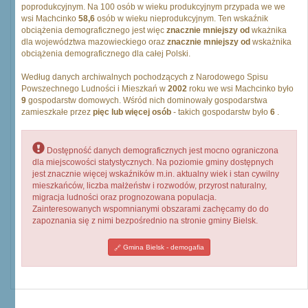
poprodukcyjnym. Na 100 osób w wieku produkcyjnym przypada we we
wsi Machcinko
58,6
osób w wieku nieprodukcyjnym. Ten wskaźnik
obciążenia demograficznego jest więc
znacznie mniejszy od
wkażnika
dla województwa mazowieckiego oraz
znacznie mniejszy od
wskażnika
obciążenia demograficznego dla całej Polski.
Według danych archiwalnych pochodzących z Narodowego Spisu
Powszechnego Ludności i Mieszkań w
2002
roku we wsi Machcinko było
9
gospodarstw domowych. Wśród nich dominowały gospodarstwa
zamieszkałe przez
pięc lub więcej osób
- takich gospodarstw było
6
.
Dostępność danych demograficznych jest mocno ograniczona
dla miejscowości statystycznych. Na poziomie gminy dostępnych
jest znacznie więcej wskaźników m.in. aktualny wiek i stan cywilny
mieszkańców, liczba małżeństw i rozwodów, przyrost naturalny,
migracja ludności oraz prognozowana populacja.
Zainteresowanych wspomnianymi obszarami zachęcamy do do
zapoznania się z nimi bezpośrednio na stronie gminy Bielsk.
Gmina Bielsk - demogafia