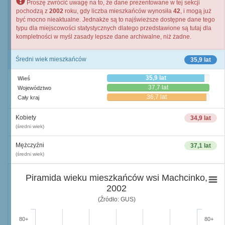
Proszę zwrócić uwagę na to, że dane prezentowane w tej sekcji
pochodzą z
2002
roku, gdy liczba mieszkańców wynosiła
42
, i mogą już
być mocno nieaktualne. Jednakże są to najświeższe dostępne dane tego
typu dla miejscowości statystycznych dlatego przedstawione są tutaj dla
kompletności w myśl zasady lepsze dane archiwalne, niż żadne.
Średni wiek mieszkańców
35,9 lat
35,9 lat
Wieś
37,7 lat
Województwo
36,7 lat
Cały kraj
Kobiety
34,9 lat
(średni wiek)
Mężczyźni
37,1 lat
(średni wiek)
Piramida wieku mieszkańców wsi Machcinko,
2002
(Źródło: GUS)
80+
80+