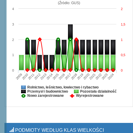
(Źródło: GUS)
4
2
3
1,5
2
1
1
0,5
0
0
2009
2010
2011
2012
2013
2014
2015
2016
2017
2018
2019
2020
2021
2022
2023
2024
Rolnictwo, leśnictwo, łowiectwo i rybactwo
Przemysł i budownictwo
Pozostała działalność
Nowo zarejestrowane
Wyrejestrowane
PODMIOTY WEDŁUG KLAS WIELKOŚCI