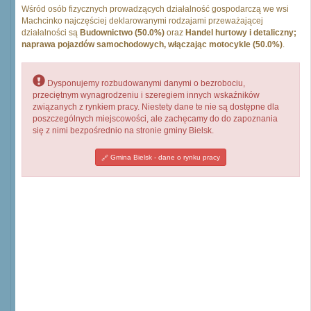
Wśród osób fizycznych prowadzących działalność gospodarczą we wsi
Machcinko najczęściej deklarowanymi rodzajami przeważającej
działalności są
Budownictwo (50.0%)
oraz
Handel hurtowy i detaliczny;
naprawa pojazdów samochodowych, włączając motocykle (50.0%)
.
Dysponujemy rozbudowanymi danymi o bezrobociu,
przeciętnym wynagrodzeniu i szeregiem innych wskaźników
związanych z rynkiem pracy. Niestety dane te nie są dostępne dla
poszczególnych miejscowości, ale zachęcamy do do zapoznania
się z nimi bezpośrednio na stronie gminy Bielsk.
Gmina Bielsk - dane o rynku pracy