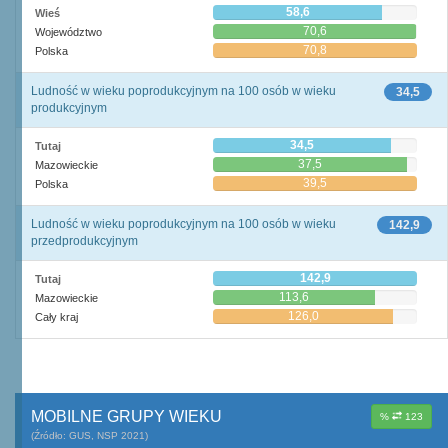
58,6
Wieś
70,6
Województwo
70,8
Polska
Ludność w wieku poprodukcyjnym na 100 osób w wieku
34,5
produkcyjnym
34,5
Tutaj
37,5
Mazowieckie
39,5
Polska
Ludność w wieku poprodukcyjnym na 100 osób w wieku
142,9
przedprodukcyjnym
142,9
Tutaj
113,6
Mazowieckie
126,0
Cały kraj
MOBILNE GRUPY WIEKU
%
123
(Źródło: GUS, NSP 2021)