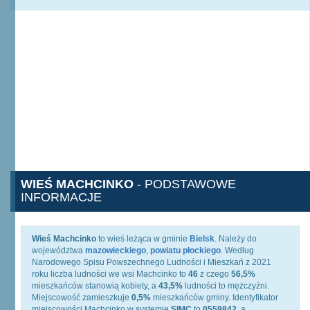
WIEŚ MACHCINKO
- PODSTAWOWE
INFORMACJE
Wieś Machcinko
to wieś leżąca w gminie
Bielsk
. Należy do
województwa
mazowieckiego
,
powiatu płockiego
. Według
Narodowego Spisu Powszechnego Ludności i Mieszkań z 2021
roku liczba ludności we wsi Machcinko to
46
z czego
56,5%
mieszkańców stanowią kobiety, a
43,5%
ludności to mężczyźni.
Miejscowość zamieszkuje
0,5%
mieszkańców gminy. Identyfikator
miejscowości Machcinko w systemie
SIMC
to
0559842
, a