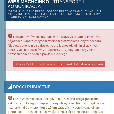
WIEŚ MACHCINKO
- TRANSPORT I
KOMUNIKACJA
(DROGI PUBLICZNE PRZECHODZĄCE PRZEZ WIEŚ MACHCINKO I ICH
KATEGORIE, PRZEBIEG DRÓG, LINIE KOLEJOWE, STACJE KOLEJOWE,
PRZEBIEG LINII KOLEJOWYCH)
Posiadamy również rozbudowane statystyki o zarejestrowanych
pojazdach, wraz z ich typem, wiekiem oraz wieloma innymi cechami.
Niestety dane te nie są dostępne dla jednostek administracyjnych
mniejszych od powiatów. Zapraszamy do zapoznania się z nimi
bezpośrednio na stronie powiatu płockiego.
gmina Bielsk - wypadki drogowe
Powiat płocki - dane o pojazdach
DROGI PUBLICZNE
Przez Wieś Machcinko nie przechodzi
żadna droga publiczna
zaliczana do kategorii wojewódzkiej lub wyższej. Poniżej znajduje się
lista takich dróg w promieniu
10 km
wraz z ich typem i kompletnym
przebiegiem (spisem miejscowości, przez które przechodzi dana trasa).