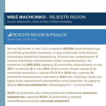
WIEŚ MACHCINKO
- REJESTR REGON
(KLASY WIELKOŚCI, SEKCJE PKD, FORMY PRAWNE)
REJESTR REGON W PIGUŁCE
(Źródło: GUS, 31.XII.2024)
We wsi Machcinko w roku 2024 w rejestrze
REGON
zarejestrowane były
2
podmioty gospodarki narodowej, z czego
2
stanowiły osoby fizyczne
prowadzące działalność gospodarczą. W tymże roku zarejestrowano
0
nowych podmiotów, a
0
podmiotów zostało wyrejestrowanych. Na
przestrzeni lat
2009
-
2024
najwięcej (
1
) podmiotów zarejestrowano w roku
2017
, a najmniej (
0
) w roku
2024
. W tym samym okresie najwięcej (
1
)
podmiotów wykreślono z rejestru REGON w
2018
roku, najmniej (
0
)
podmiotów wyrejestrowano natomiast w
2024
roku. Analizując rejestr pod
kątem liczby zatrudnionych pracowników można stwierdzić, że najwięcej
(
2
) jest
mikro-przedsiębiorstw
, zatrudniających 0 - 9 pracowników.
50,0%
(
1
) podmiotów jako rodzaj działalności deklarowało
przemysł i
budownictwo
, natomiast
50,0%
(
1
) podmiotów w rejestrze
zakwalifikowana jest jako
pozostała działalność
.