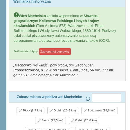
Wzmianka historyczna
Wieś Machcinko
została wspomniana w
Słowniku
geograficznym Królestwa Polskiego i innych krajów
słowiańskich
(Tom V, strona 873), Warszawa: nakł. Filipa
Sulimierskiego i Władysława Walewskiego, 1880-1914. Poniższy
cytat został ptrzetworzony automatycznie za pomocą
oprogramowania optycznego rozpoznawania znaków (OCR).
Jeśli widzisz błędy
Zaproponuj poprawkę
Machcinko, wś włość., pow płocki, gm. Żągoty, par.
Proboszczowice, o 17 w. od Płocka, 8 dm., 8 os., 56 mk., 171 mr.
gruntu (169 mr. ornego)- Por. Machcino.
Zobacz miasta w pobliżu wsi Machcinko
Płock (9,7 km)
Drobin (20,9 km)
Bodzanów (24,6 km)
Sierpc (25,5 km)
Gąbin (26,0 km)