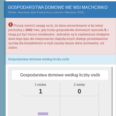
GOSPODARSTWA DOMOWE WE WSI MACHCINKO
(Źródło: Narodowy Spis Powszechny Ludności i Mieszkań 2002)
Proszę zwrócić uwagę na to, że dane prezentowane w tej sekcji
pochodzą z
2002
roku, gdy liczba gospodarstw domowych wynosiła
9
, i
mogą już być mocno nieaktualne. Jednakże są to najświeższe dostępne
dane tego typu dla miejscowości statystycznych dlatego przedstawione
są tutaj dla kompletności w myśl zasady lepsze dane archiwalne, niż
żadne.
Gospodarstwa domowe według liczby osób
Gospodarstwa domowe według liczby osób
1 osoba
2 osoby
1
0