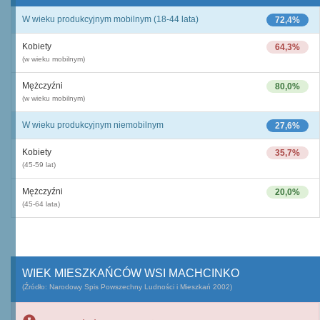
W wieku produkcyjnym mobilnym (18-44 lata)
72,4%
Kobiety
64,3%
(w wieku mobilnym)
Mężczyźni
80,0%
(w wieku mobilnym)
W wieku produkcyjnym niemobilnym
27,6%
Kobiety
35,7%
(45-59 lat)
Mężczyźni
20,0%
(45-64 lata)
WIEK MIESZKAŃCÓW WSI MACHCINKO
(Źródło: Narodowy Spis Powszechny Ludności i Mieszkań 2002)