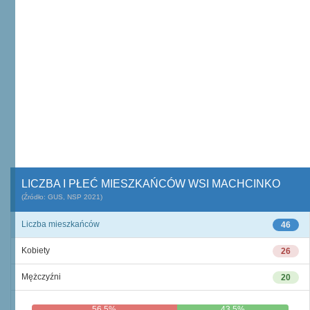
LICZBA I PŁEĆ MIESZKAŃCÓW WSI MACHCINKO
(Źródło: GUS, NSP 2021)
Liczba mieszkańców
46
Kobiety
26
Mężczyźni
20
56,5%
43,5%