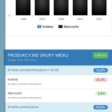
0
1998
2002
2009
2011
2021
Kobiety
Mężczyźni
PRODUKCYJNE GRUPY WIEKU
%
123
(Źródło: GUS, NSP 2021)
W wieku przedprodukcyjnym (<18 lat)
15,2%
Kobiety
23,1%
(w wieku przedprodukcyjnym)
Mężczyźni
5,0%
(w wieku przedprodukcyjnym)
W wieku produkcyjnym
63,0%