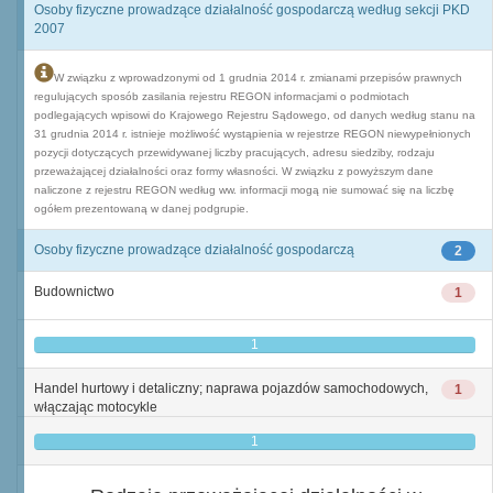
Osoby fizyczne prowadzące działalność gospodarczą według sekcji PKD
2007
W związku z wprowadzonymi od 1 grudnia 2014 r. zmianami przepisów prawnych
regulujących sposób zasilania rejestru REGON informacjami o podmiotach
podlegających wpisowi do Krajowego Rejestru Sądowego, od danych według stanu na
31 grudnia 2014 r. istnieje możliwość wystąpienia w rejestrze REGON niewypełnionych
pozycji dotyczących przewidywanej liczby pracujących, adresu siedziby, rodzaju
przeważającej działalności oraz formy własności. W związku z powyższym dane
naliczone z rejestru REGON według ww. informacji mogą nie sumować się na liczbę
ogółem prezentowaną w danej podgrupie.
Osoby fizyczne prowadzące działalność gospodarczą
2
Budownictwo
1
1
Handel hurtowy i detaliczny; naprawa pojazdów samochodowych,
1
włączając motocykle
1