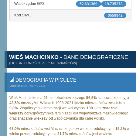
Współrzędne GPS
52.631389
19.735278
Kod SIMC
0559842
WIEŚ MACHCINKO
- DANE DEMOGRAFICZNE
(LICZBA LUDNOŚCI, PŁEĆ MIESZKAŃCÓW)
DEMOGRAFIA W PIGUŁCE
(Źródło: GUS, NSP 2021)
Wieś Machcinko ma
46
mieszkańców, z czego
56,5%
stanowią kobiety, a
43,5%
mężczyźni. W latach 1998-2021 liczba mieszkańców
zmalała
o
9,8%
. Współczynnik feminizacji we wsi wynosi
130
i jest
znacznie
większy od
współczynnika feminizacji dla województwa mazowieckiego
oraz
znacznie większy od
współczynnika dla całej Polski.
63,0%
mieszkańców wsi Machcinko jest w wieku produkcyjnym,
15,2%
w
wieku przedprodukcyjnym, a
21,7%
mieszkańców jest w wieku