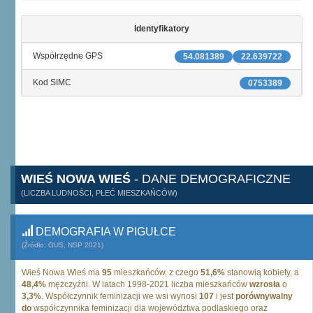
Identyfikatory
Współrzędne GPS
54.081389
22.639722
Kod SIMC
0753389
WIEŚ NOWA WIEŚ
- DANE DEMOGRAFICZNE
(LICZBA LUDNOŚCI, PŁEĆ MIESZKAŃCÓW)
DEMOGRAFIA W PIGUŁCE
(Źródło: GUS, NSP 2021)
Wieś Nowa Wieś ma
95
mieszkańców, z czego
51,6%
stanowią kobiety, a
48,4%
mężczyźni. W latach 1998-2021 liczba mieszkańców
wzrosła
o
3,3%
. Współczynnik feminizacji we wsi wynosi
107
i jest
porównywalny
do
współczynnika feminizacji dla województwa podlaskiego oraz