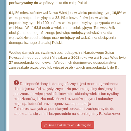
porównywalny do
współczynnika dla całej Polski.
61,1%
mieszkańców wsi Nowa Wieś jest w wieku produkcyjnym,
16,8%
w
wieku przedprodukcyjnym, a
22,1%
mieszkańców jest w wieku
poprodukcyjnym. Na 100 osób w wieku produkcyjnym przypada we we
wsi Nowa Wieś
63,8
osób w wieku nieprodukcyjnym. Ten wskaźnik
obciążenia demograficznego jest więc
mniejszy od
wkażnika dla
województwa podlaskiego oraz
mniejszy od
wskażnika obciążenia
demograficznego dla całej Polski.
Według danych archiwalnych pochodzących z Narodowego Spisu
Powszechnego Ludności i Mieszkań w
2002
roku we wsi Nowa Wieś było
27
gospodarstw domowych. Wśród nich dominowały gospodarstwa
zamieszkałe przez
pięc lub więcej osób
- takich gospodarstw było
8
.
Dostępność danych demograficznych jest mocno ograniczona
dla miejscowości statystycznych. Na poziomie gminy dostępnych
jest znacznie więcej wskaźników m.in. aktualny wiek i stan cywilny
mieszkańców, liczba małżeństw i rozwodów, przyrost naturalny,
migracja ludności oraz prognozowana populacja.
Zainteresowanych wspomnianymi obszarami zachęcamy do do
zapoznania się z nimi bezpośrednio na stronie gminy Bakałarzewo.
Gmina Bakałarzewo - demogafia