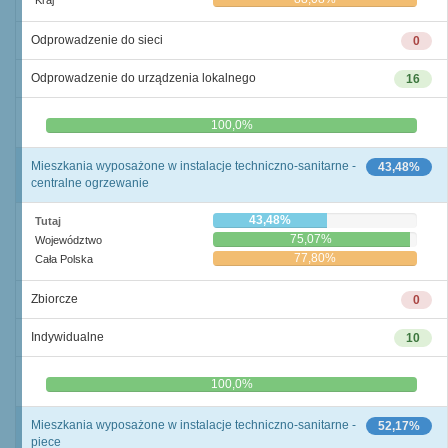
Kraj
Odprowadzenie do sieci
0
Odprowadzenie do urządzenia lokalnego
16
0,0%
100,0%
Mieszkania wyposażone w instalacje techniczno-sanitarne -
43,48%
centralne ogrzewanie
43,48%
Tutaj
75,07%
Województwo
77,80%
Cała Polska
Zbiorcze
0
Indywidualne
10
0,0%
100,0%
Mieszkania wyposażone w instalacje techniczno-sanitarne -
52,17%
piece