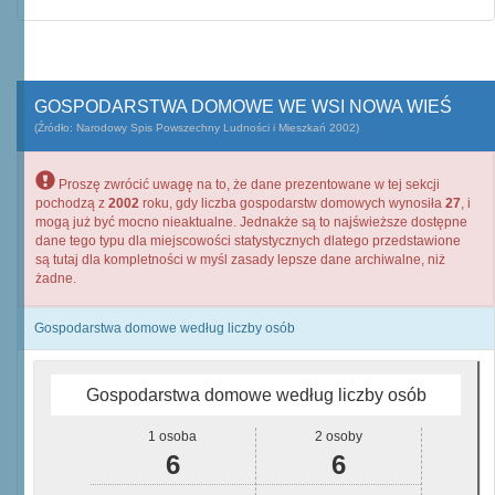
GOSPODARSTWA DOMOWE WE WSI NOWA WIEŚ
(Źródło: Narodowy Spis Powszechny Ludności i Mieszkań 2002)
Proszę zwrócić uwagę na to, że dane prezentowane w tej sekcji
pochodzą z
2002
roku, gdy liczba gospodarstw domowych wynosiła
27
, i
mogą już być mocno nieaktualne. Jednakże są to najświeższe dostępne
dane tego typu dla miejscowości statystycznych dlatego przedstawione
są tutaj dla kompletności w myśl zasady lepsze dane archiwalne, niż
żadne.
Gospodarstwa domowe według liczby osób
Gospodarstwa domowe według liczby osób
1 osoba
2 osoby
6
6