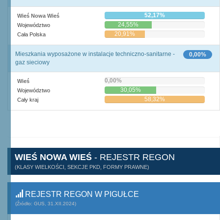
52,17%
Wieś Nowa Wieś
24,55%
Województwo
20,91%
Cała Polska
Mieszkania wyposażone w instalacje techniczno-sanitarne -
0,00%
gaz sieciowy
0,00%
Wieś
30,05%
Województwo
58,32%
Cały kraj
WIEŚ NOWA WIEŚ
- REJESTR REGON
(KLASY WIELKOŚCI, SEKCJE PKD, FORMY PRAWNE)
REJESTR REGON W PIGUŁCE
(Źródło: GUS, 31.XII.2024)