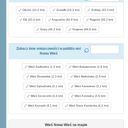
Olecko (10,2 km)
Suwałki (19,3 km)
Gołdap (33,3 km)
Ełk (33,4 km)
Augustów (34,6 km)
Rajgród (39,2 km)
Sejny (46,2 km)
Grajewo (49,8 km)
Zobacz inne miejscowości w pobliżu wsi
Nowa Wieś
Wieś Sadłowina (1,5 km)
Wieś Bakałarzewo (1,6 km)
Wieś Borawskie (2,3 km)
Wieś Malinówka (2,9 km)
Wieś Gębalówka (3,1 km)
Wieś Karasiewo (3,2 km)
Wieś Szczecinki (3,4 km)
Wieś Kotowina (3,6 km)
Wieś Konopki (4,1 km)
Wieś Stara Kamionka (4,2 km)
Wieś Nowa Wieś na mapie