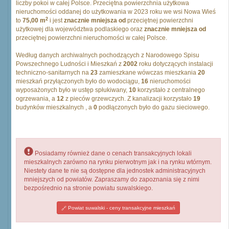
liczby pokoi w całej Polsce. Przeciętna powierzchnia użytkowa
nieruchomości oddanej do użytkowania w 2023 roku we wsi Nowa Wieś
2
to
75,00 m
i jest
znacznie mniejsza od
przeciętnej powierzchni
użytkowej dla województwa podlaskiego oraz
znacznie mniejsza od
przeciętnej powierzchni nieruchomości w całej Polsce.
Według danych archiwalnych pochodzących z Narodowego Spisu
Powszechnego Ludności i Mieszkań z
2002
roku dotyczących instalacji
techniczno-sanitarnych na
23
zamieszkane wówczas mieszkania
20
mieszkań przyłączonych było do wodociągu,
16
nieruchomości
wyposażonych było w ustęp spłukiwany,
10
korzystało z centralnego
ogrzewania, a
12
z pieców grzewczych. Z kanalizacji korzystało
19
budynków mieszkalnych , a
0
podłączonych było do gazu sieciowego.
Posiadamy również dane o cenach transakcyjnych lokali
mieszkalnych zarówno na rynku pierwotnym jak i na rynku wtórnym.
Niestety dane te nie są dostępne dla jednostek administracyjnych
mniejszych od powiatów. Zapraszamy do zapoznania się z nimi
bezpośrednio na stronie powiatu suwalskiego.
Powiat suwalski - ceny transakcyjne mieszkań