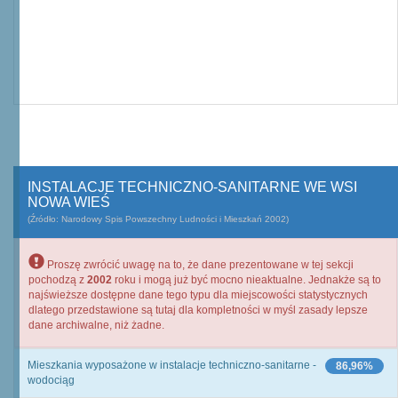
INSTALACJE TECHNICZNO-SANITARNE WE WSI
NOWA WIEŚ
(Źródło: Narodowy Spis Powszechny Ludności i Mieszkań 2002)
Proszę zwrócić uwagę na to, że dane prezentowane w tej sekcji
pochodzą z
2002
roku i mogą już być mocno nieaktualne. Jednakże są to
najświeższe dostępne dane tego typu dla miejscowości statystycznych
dlatego przedstawione są tutaj dla kompletności w myśl zasady lepsze
dane archiwalne, niż żadne.
Mieszkania wyposażone w instalacje techniczno-sanitarne -
86,96%
wodociąg