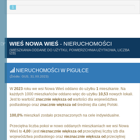
1
WIEŚ NOWA WIEŚ
- NIERUCHOMOŚCI
(MIESZKANIA ODDANE DO UŻYTKU, POWIERZCHNIA UŻYTKOWA, LICZBA
IZB)
NIERUCHOMOŚCI W PIGUŁCE
(Źródło: GUS, 31.XII.2023)
W
2023
roku we wsi Nowa Wieś oddano do użytku
1
mieszkanie. Na
każdych 1000 mieszkańców oddano więc do użytku
10,53
nowych lokali.
Jest to wartość
znacznie większa od
wartości dla województwa
podlaskiego oraz
znacznie większa od
średniej dla całej Polski.
100,0%
mieszkań zostało przeznaczonych na cele indywidualne.
Przeciętna liczba pokoi w nowo oddanych mieszkaniach we wsi Nowa
Wieś to
4,00
i jest
nieznacznie większa od
przeciętnej liczby izb dla
województwa podlaskiego oraz
nieznacznie większa od
przeciętnej