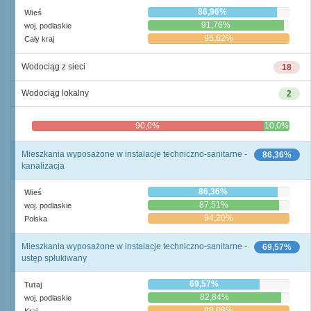
86,96%
Wieś
91,76%
woj. podlaskie
95,62%
Cały kraj
Wodociąg z sieci
18
Wodociąg lokalny
2
90,0%
10,0%
Mieszkania wyposażone w instalacje techniczno-sanitarne -
86,36%
kanalizacja
86,36%
Wieś
87,51%
woj. podlaskie
94,20%
Polska
Mieszkania wyposażone w instalacje techniczno-sanitarne -
69,57%
ustęp spłukiwany
69,57%
Tutaj
82,84%
woj. podlaskie
88,08%