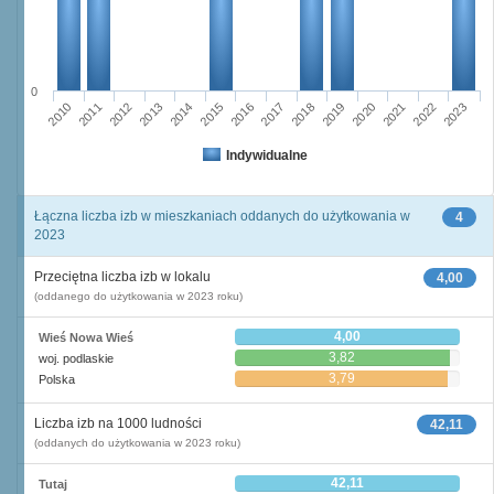
0
2015
2022
2010
2017
2012
2019
2014
2021
2016
2023
2011
2018
2013
2020
Indywidualne
Łączna liczba izb w mieszkaniach oddanych do użytkowania w
4
2023
Przeciętna liczba izb w lokalu
4,00
(oddanego do użytkowania w 2023 roku)
4,00
Wieś Nowa Wieś
3,82
woj. podlaskie
3,79
Polska
Liczba izb na 1000 ludności
42,11
(oddanych do użytkowania w 2023 roku)
42,11
Tutaj