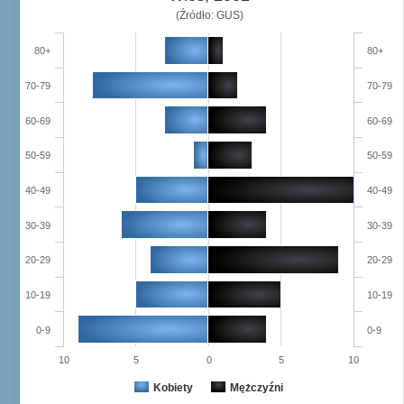
(Źródło: GUS)
80+
80+
70-79
70-79
60-69
60-69
50-59
50-59
40-49
40-49
30-39
30-39
20-29
20-29
10-19
10-19
0-9
0-9
10
5
0
5
10
Kobiety
Mężczyźni