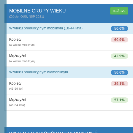
MOBILNE GRUPY WIEKU
%
123
(Źródło: GUS, NSP 2021)
W wieku produkcyjnym mobilnym (18-44 lata)
50,0%
Kobiety
60,9%
(w wieku mobilnym)
Mężczyźni
42,9%
(w wieku mobilnym)
W wieku produkcyjnym niemobilnym
50,0%
Kobiety
39,1%
(45-59 lat)
Mężczyźni
57,1%
(45-64 lata)