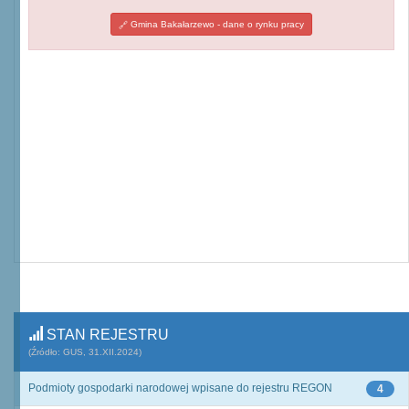
Gmina Bakałarzewo - dane o rynku pracy
STAN REJESTRU
(Źródło: GUS, 31.XII.2024)
Podmioty gospodarki narodowej wpisane do rejestru REGON
4