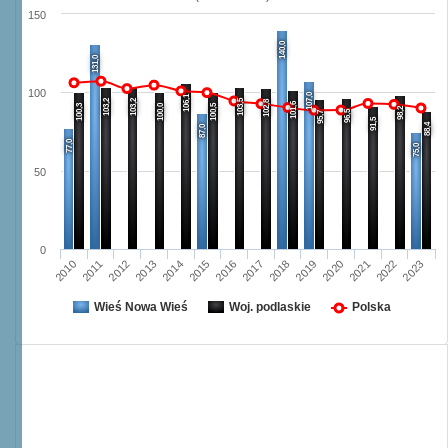
150
140,0
131,0
100
107,0
106,1
103,2
103,2
103,5
102,8
101,6
100,3
100,0
100,5
98,2
96,5
95,7
91,5
88,4
87,0
77,0
75,0
50
0
2016
2023
2012
2019
2015
2022
2011
2018
2014
2021
2010
2017
2013
2020
Wieś Nowa Wieś
Woj. podlaskie
Polska