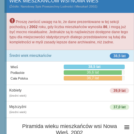
WIEK MIESZKAŃCÓW WSI NOWA WIEŚ
(Źródło: Narodowy Spis Powszechny Ludności i Mieszkań 2002)
Proszę zwrócić uwagę na to, że dane prezentowane w tej sekcji
pochodzą z
2002
roku, gdy liczba mieszkańców wynosiła
86
, i mogą już
być mocno nieaktualne. Jednakże są to najświeższe dostępne dane tego
typu dla miejscowości statystycznych dlatego przedstawione są tutaj dla
kompletności w myśl zasady lepsze dane archiwalne, niż żadne.
Średni wiek mieszkańców
38,5 lat
38,5 lat
Wieś
36,6 lat
Podlaskie
36,7 lat
Cała Polska
Kobiety
39,9 lat
(średni wiek)
Mężczyźni
37,0 lat
(średni wiek)
Piramida wieku mieszkańców wsi Nowa
Wieś, 2002