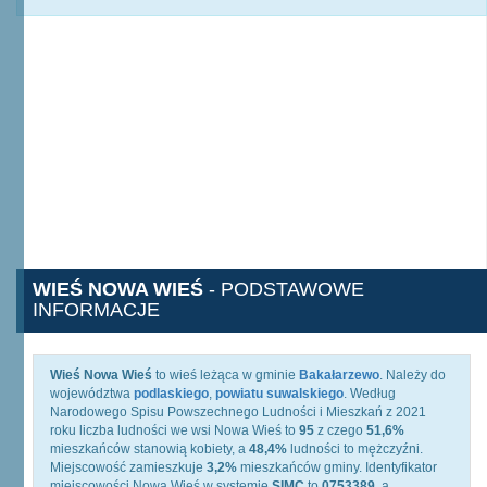
WIEŚ NOWA WIEŚ
- PODSTAWOWE
INFORMACJE
Wieś Nowa Wieś
to wieś leżąca w gminie
Bakałarzewo
. Należy do
województwa
podlaskiego
,
powiatu suwalskiego
. Według
Narodowego Spisu Powszechnego Ludności i Mieszkań z 2021
roku liczba ludności we wsi Nowa Wieś to
95
z czego
51,6%
mieszkańców stanowią kobiety, a
48,4%
ludności to mężczyźni.
Miejscowość zamieszkuje
3,2%
mieszkańców gminy. Identyfikator
miejscowości Nowa Wieś w systemie
SIMC
to
0753389
, a