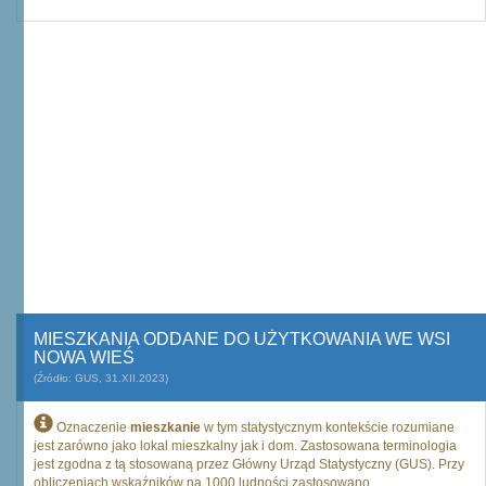
MIESZKANIA ODDANE DO UŻYTKOWANIA WE WSI
NOWA WIEŚ
(Źródło: GUS, 31.XII.2023)
Oznaczenie
mieszkanie
w tym statystycznym kontekście rozumiane
jest zarówno jako lokal mieszkalny jak i dom. Zastosowana terminologia
jest zgodna z tą stosowaną przez Główny Urząd Statystyczny (GUS). Przy
obliczeniach wskaźników na 1000 ludności zastosowano