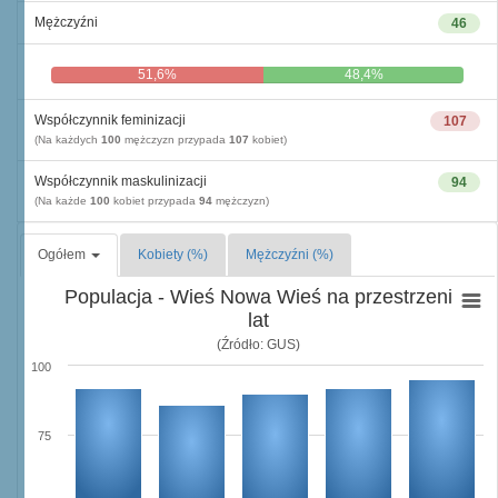
Mężczyźni
46
51,6%
48,4%
Współczynnik feminizacji
107
(Na każdych
100
mężczyzn przypada
107
kobiet)
Współczynnik maskulinizacji
94
(Na każde
100
kobiet przypada
94
mężczyzn)
Ogółem
Kobiety (%)
Mężczyźni (%)
Populacja - Wieś Nowa Wieś na przestrzeni
lat
(Źródło: GUS)
100
75