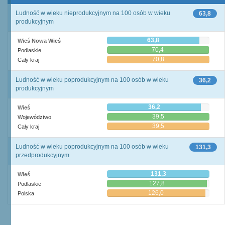
Ludność w wieku nieprodukcyjnym na 100 osób w wieku
63,8
produkcyjnym
63,8
Wieś Nowa Wieś
70,4
Podlaskie
70,8
Cały kraj
Ludność w wieku poprodukcyjnym na 100 osób w wieku
36,2
produkcyjnym
36,2
Wieś
39,5
Województwo
39,5
Cały kraj
Ludność w wieku poprodukcyjnym na 100 osób w wieku
131,3
przedprodukcyjnym
131,3
Wieś
127,8
Podlaskie
126,0
Polska