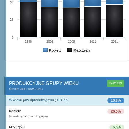
50
25
0
1998
2002
2009
2011
2021
Kobiety
Mężczyźni
PRODUKCYJNE GRUPY WIEKU
%
123
(Źródło: GUS, NSP 2021)
W wieku przedprodukcyjnym (<18 lat)
16,8%
Kobiety
26,5%
(w wieku przedprodukcyjnym)
Mężczyźni
6,5%