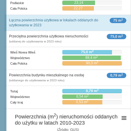
23,14
Podlaskie
22,27
Cała Polska
2
Łączna powierzchnia użytkowa w lokalach oddanych do
75 m
użytkowania w 2023
2
Przeciętna powierzchnia użytkowa nieruchomości
75,0 m
(oddanej do użytkowania w 2023 roku)
2
75,0 m
Wieś Nowa Wieś
2
88,4 m
Województwo
2
90,0 m
Cała Polska
2
Powierzchnia budynku mieszkalnego na osobę
0,79 m
(oddanego do użytkowania w 2023 roku)
2
0,79 m
Tutaj
2
0,54 m
Województwo
2
0,53 m
Cały kraj
2
Powierzchnia (m
) nieruchomości oddanych
do użytku w latach 2010-2023
(Źródło: GUS)