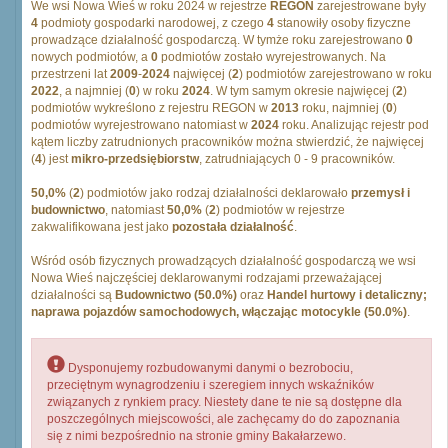
We wsi Nowa Wieś w roku 2024 w rejestrze
REGON
zarejestrowane były
4
podmioty gospodarki narodowej, z czego
4
stanowiły osoby fizyczne
prowadzące działalność gospodarczą. W tymże roku zarejestrowano
0
nowych podmiotów, a
0
podmiotów zostało wyrejestrowanych. Na
przestrzeni lat
2009
-
2024
najwięcej (
2
) podmiotów zarejestrowano w roku
2022
, a najmniej (
0
) w roku
2024
. W tym samym okresie najwięcej (
2
)
podmiotów wykreślono z rejestru REGON w
2013
roku, najmniej (
0
)
podmiotów wyrejestrowano natomiast w
2024
roku. Analizując rejestr pod
kątem liczby zatrudnionych pracowników można stwierdzić, że najwięcej
(
4
) jest
mikro-przedsiębiorstw
, zatrudniających 0 - 9 pracowników.
50,0%
(
2
) podmiotów jako rodzaj działalności deklarowało
przemysł i
budownictwo
, natomiast
50,0%
(
2
) podmiotów w rejestrze
zakwalifikowana jest jako
pozostała działalność
.
Wśród osób fizycznych prowadzących działalność gospodarczą we wsi
Nowa Wieś najczęściej deklarowanymi rodzajami przeważającej
działalności są
Budownictwo (50.0%)
oraz
Handel hurtowy i detaliczny;
naprawa pojazdów samochodowych, włączając motocykle (50.0%)
.
Dysponujemy rozbudowanymi danymi o bezrobociu,
przeciętnym wynagrodzeniu i szeregiem innych wskaźników
związanych z rynkiem pracy. Niestety dane te nie są dostępne dla
poszczególnych miejscowości, ale zachęcamy do do zapoznania
się z nimi bezpośrednio na stronie gminy Bakałarzewo.