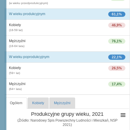
(w wieku przedprodukcyjnym)
W wieku produkcyjnym
61,1%
Kobiety
46,9%
(18-59 lat)
Mężczyźni
76,1%
(18-64 lata)
W wieku poprodukcyjnym
22,1%
Kobiety
26,5%
(59+ lat)
Mężczyźni
17,4%
(64+ lata)
Ogółem
Kobiety
Mężczyźni
Produkcyjne grupy wieku, 2021
(Źródło: Narodowy Spis Powszechny Ludności i Mieszkań, NSP
2021)