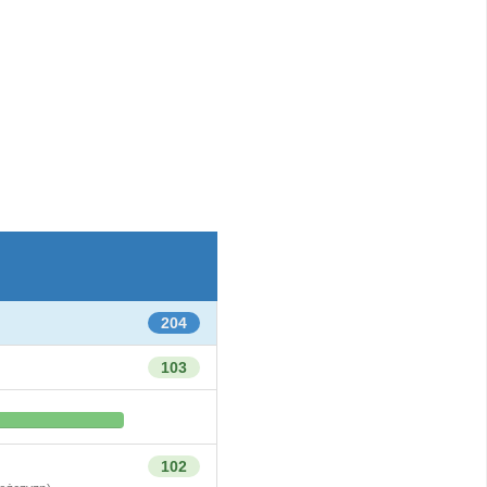
204
103
102