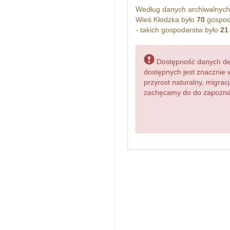
Według danych archiwalnyc
Wieś Kłodzka było
70
gospod
- takich gospodarstw było
21
Dostępność danych dem
dostępnych jest znacznie 
przyrost naturalny, migr
zachęcamy do do zapoznan