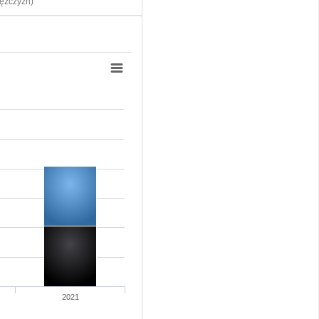
żczyzn)
2021