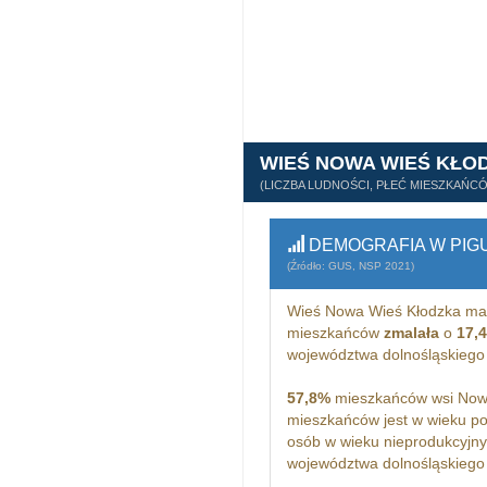
WIEŚ NOWA WIEŚ KŁO
(LICZBA LUDNOŚCI, PŁEĆ MIESZKAŃC
DEMOGRAFIA W PIG
(Źródło: GUS, NSP 2021)
Wieś Nowa Wieś Kłodzka m
mieszkańców
zmalała
o
17,
województwa dolnośląskiego
57,8%
mieszkańców wsi Nowa
mieszkańców jest w wieku p
osób w wieku nieprodukcyjny
województwa dolnośląskiego