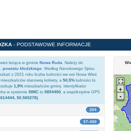
DZKA
- PODSTAWOWE INFORMACJE
wieś leżąca w gminie
Nowa Ruda
. Należy do
Wi
o
,
powiatu kłodzkiego
. Według Narodowego Spisu
zkań z 2021 roku liczba ludności we wsi Nowa Wieś
mieszkańców stanowią kobiety, a
50,5%
ludności to
eszkuje
1,9%
mieszkańców gminy. Identyfikator
zka w systemie
SIMC
to
0854400
, a współrzędne GPS
.614444, 50.565278)
.
204
57-400