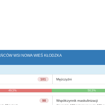
KAŃCÓW WSI NOWA WIEŚ KŁODZKA
101
Mężczyźni
49,5%
50,5%
98
Współczynnik maskulinizacji