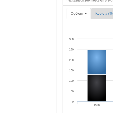
(Na każdych
100
mężczyzn przy
Ogółem
Kobiety (%
300
250
200
150
100
50
0
1998