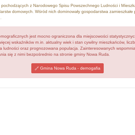
h pochodzących z Narodowego Spisu Powszechnego Ludności i Miesz
arstw domowych. Wśród nich dominowały gospodarstwa zamieszkałe 
.
ograficznych jest mocno ograniczona dla miejscowości statystycznyc
więcej wskaźników m.in. aktualny wiek i stan cywilny mieszkańców, lic
acja ludności oraz prognozowana populacja. Zainteresowanych wspomn
ia się z nimi bezpośrednio na stronie gminy Nowa Ruda.
Gmina Nowa Ruda - demogafia