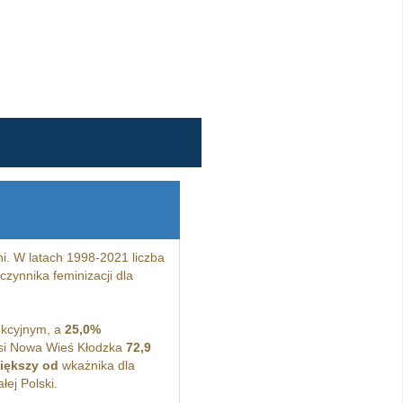
. W latach 1998-2021 liczba
zynnika feminizacji dla
kcyjnym, a
25,0%
si Nowa Wieś Kłodzka
72,9
iększy od
wkażnika dla
ej Polski.