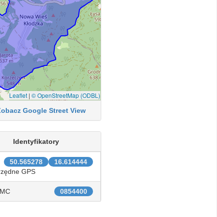
Leaflet
|
© OpenStreetMap (ODBL)
Zobacz Google Street View
Identyfikatory
50.565278
16.614444
rzędne GPS
IMC
0854400