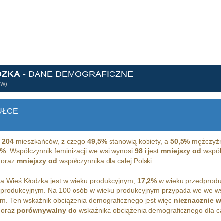
DZKA
- DANE DEMOGRAFICZNE
ÓW)
UŁCE
a
204
mieszkańców, z czego
49,5%
stanowią kobiety, a
50,5%
mężczyźni
4%
. Współczynnik feminizacji we wsi wynosi
98
i jest
mniejszy od
współc
 oraz
mniejszy od
współczynnika dla całej Polski.
 Wieś Kłodzka jest w wieku produkcyjnym,
17,2%
w wieku przedprodu
oprodukcyjnym. Na 100 osób w wieku produkcyjnym przypada we we w
m. Ten wskaźnik obciążenia demograficznego jest więc
nieznacznie w
 oraz
porównywalny do
wskażnika obciążenia demograficznego dla cał