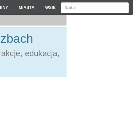
INY
MIASTA
WSIE
czbach
akcje, edukacja,