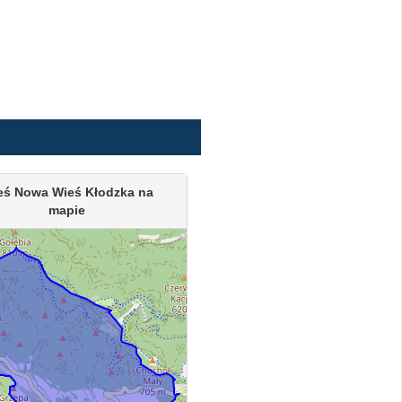
eś Nowa Wieś Kłodzka na
mapie