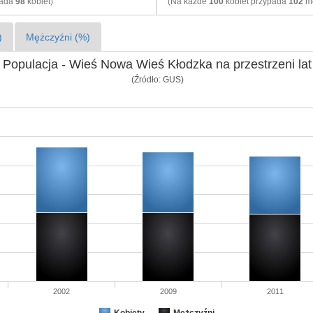
pada
98
kobiet)
(Na każde
100
kobiet przypada
102
mę
)
Mężczyźni (%)
Populacja - Wieś Nowa Wieś Kłodzka na przestrzeni lat
(Źródło: GUS)
2002
2009
2011