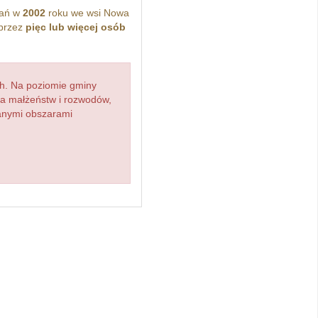
kań w
2002
roku we wsi Nowa
przez
pięc lub więcej osób
h. Na poziomie gminy
zba małżeństw i rozwodów,
ianymi obszarami