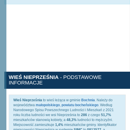
WIEŚ NIEPRZEŚNIA
- PODSTAWOWE
INFORMACJE
Wieś Nieprześnia
to wieś leżąca w gminie
Bochnia
. Należy do
województwa
małopolskiego
,
powiatu bocheńskiego
. Według
Narodowego Spisu Powszechnego Ludności i Mieszkań z 2021
roku liczba ludności we wsi Nieprześnia to
286
z czego
51,7%
mieszkańców stanowią kobiety, a
48,3%
ludności to mężczyźni.
Miejscowość zamieszkuje
1,4%
mieszkańców gminy. Identyfikator
miejscowości Nieprześnia w systemie
SIMC
to
0812577
, a