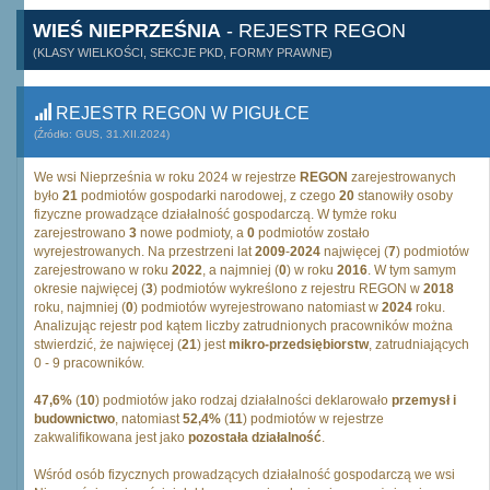
WIEŚ NIEPRZEŚNIA
- REJESTR REGON
(KLASY WIELKOŚCI, SEKCJE PKD, FORMY PRAWNE)
REJESTR REGON W PIGUŁCE
(Źródło: GUS, 31.XII.2024)
We wsi Nieprześnia w roku 2024 w rejestrze
REGON
zarejestrowanych
było
21
podmiotów gospodarki narodowej, z czego
20
stanowiły osoby
fizyczne prowadzące działalność gospodarczą. W tymże roku
zarejestrowano
3
nowe podmioty, a
0
podmiotów zostało
wyrejestrowanych. Na przestrzeni lat
2009
-
2024
najwięcej (
7
) podmiotów
zarejestrowano w roku
2022
, a najmniej (
0
) w roku
2016
. W tym samym
okresie najwięcej (
3
) podmiotów wykreślono z rejestru REGON w
2018
roku, najmniej (
0
) podmiotów wyrejestrowano natomiast w
2024
roku.
Analizując rejestr pod kątem liczby zatrudnionych pracowników można
stwierdzić, że najwięcej (
21
) jest
mikro-przedsiębiorstw
, zatrudniających
0 - 9 pracowników.
47,6%
(
10
) podmiotów jako rodzaj działalności deklarowało
przemysł i
budownictwo
, natomiast
52,4%
(
11
) podmiotów w rejestrze
zakwalifikowana jest jako
pozostała działalność
.
Wśród osób fizycznych prowadzących działalność gospodarczą we wsi