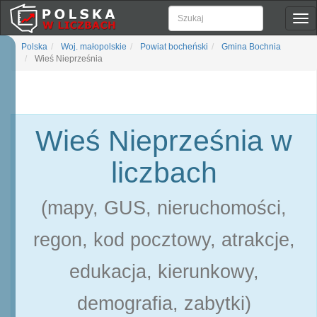
Pok
naw
Polska
Woj. małopolskie
Powiat bocheński
Gmina Bochnia
Wieś Nieprześnia
Wieś Nieprześnia w
liczbach
(mapy, GUS, nieruchomości,
regon, kod pocztowy, atrakcje,
edukacja, kierunkowy,
demografia, zabytki)