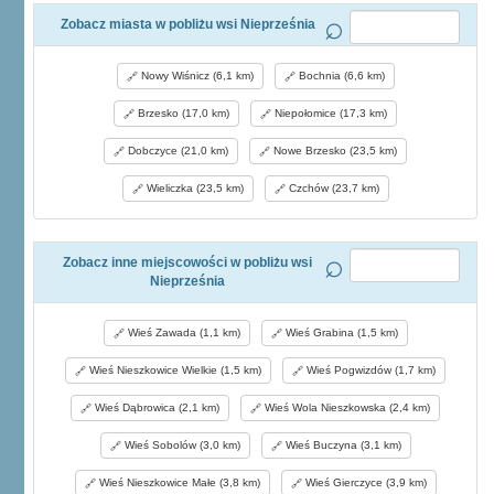
Zobacz miasta w pobliżu wsi Nieprześnia
Nowy Wiśnicz (6,1 km)
Bochnia (6,6 km)
Brzesko (17,0 km)
Niepołomice (17,3 km)
Dobczyce (21,0 km)
Nowe Brzesko (23,5 km)
Wieliczka (23,5 km)
Czchów (23,7 km)
Zobacz inne miejscowości w pobliżu wsi
Nieprześnia
Wieś Zawada (1,1 km)
Wieś Grabina (1,5 km)
Wieś Nieszkowice Wielkie (1,5 km)
Wieś Pogwizdów (1,7 km)
Wieś Dąbrowica (2,1 km)
Wieś Wola Nieszkowska (2,4 km)
Wieś Sobolów (3,0 km)
Wieś Buczyna (3,1 km)
Wieś Nieszkowice Małe (3,8 km)
Wieś Gierczyce (3,9 km)