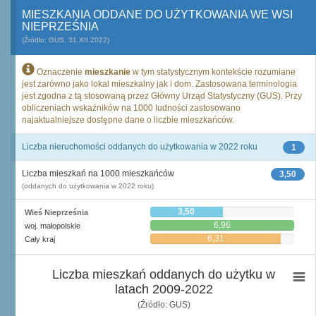
MIESZKANIA ODDANE DO UŻYTKOWANIA WE WSI
NIEPRZEŚNIA
(Źródło: GUS, 31.XII.2022)
Oznaczenie
mieszkanie
w tym statystycznym kontekście rozumiane
jest zarówno jako lokal mieszkalny jak i dom. Zastosowana terminologia
jest zgodna z tą stosowaną przez Główny Urząd Statystyczny (GUS). Przy
obliczeniach wskaźników na 1000 ludności zastosowano
najaktualniejsze dostępne dane o liczbie mieszkańców.
Liczba nieruchomości oddanych do użytkowania w 2022 roku
1
Liczba mieszkań na 1000 mieszkańców
3,50
(oddanych do użytkowania w 2022 roku)
3,50
Wieś Nieprześnia
6,96
woj. małopolskie
6,31
Cały kraj
Liczba mieszkań oddanych do użytku w
latach 2009-2022
(Źródło: GUS)