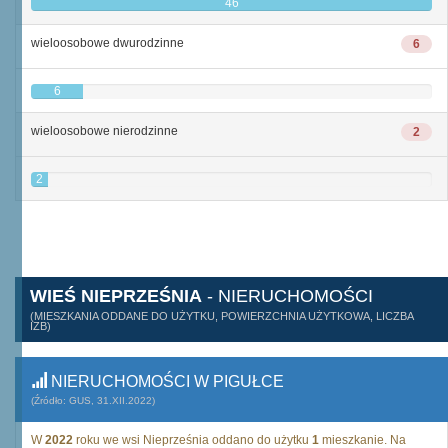
46
wieloosobowe dwurodzinne
6
6
wieloosobowe nierodzinne
2
2
WIEŚ NIEPRZEŚNIA
- NIERUCHOMOŚCI
(MIESZKANIA ODDANE DO UŻYTKU, POWIERZCHNIA UŻYTKOWA, LICZBA
IZB)
NIERUCHOMOŚCI W PIGUŁCE
(Źródło: GUS, 31.XII.2022)
W
2022
roku we wsi Nieprześnia oddano do użytku
1
mieszkanie. Na