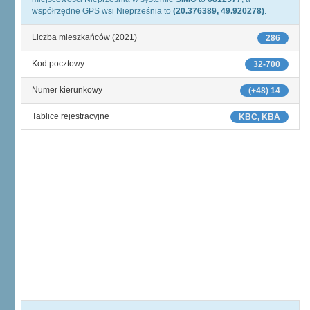
współrzędne GPS wsi Nieprześnia to
(20.376389, 49.920278)
.
Liczba mieszkańców (2021)
286
Kod pocztowy
32-700
Numer kierunkowy
(+48) 14
Tablice rejestracyjne
KBC, KBA