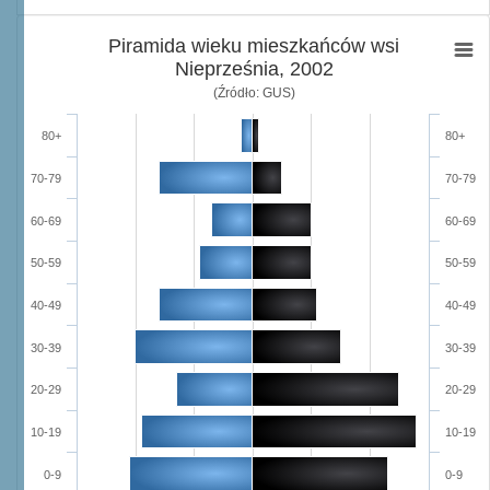
Piramida wieku mieszkańców wsi
Nieprześnia, 2002
(Źródło: GUS)
80+
80+
70-79
70-79
60-69
60-69
50-59
50-59
40-49
40-49
30-39
30-39
20-29
20-29
10-19
10-19
0-9
0-9