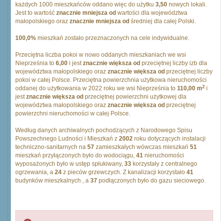
każdych 1000 mieszkańców oddano więc do użytku
3,50
nowych lokali.
Jest to wartość
znacznie mniejsza od
wartości dla województwa
małopolskiego oraz
znacznie mniejsza od
średniej dla całej Polski.
100,0%
mieszkań zostało przeznaczonych na cele indywidualne.
Przeciętna liczba pokoi w nowo oddanych mieszkaniach we wsi
Nieprześnia to
6,00
i jest
znacznie większa od
przeciętnej liczby izb dla
województwa małopolskiego oraz
znacznie większa od
przeciętnej liczby
pokoi w całej Polsce. Przeciętna powierzchnia użytkowa nieruchomości
2
oddanej do użytkowania w 2022 roku we wsi Nieprześnia to
110,00 m
i
jest
znacznie większa od
przeciętnej powierzchni użytkowej dla
województwa małopolskiego oraz
znacznie większa od
przeciętnej
powierzchni nieruchomości w całej Polsce.
Według danych archiwalnych pochodzących z Narodowego Spisu
Powszechnego Ludności i Mieszkań z
2002
roku dotyczących instalacji
techniczno-sanitarnych na
57
zamieszkałych wówczas mieszkań
51
mieszkań przyłączonych było do wodociągu,
41
nieruchomości
wyposażonych było w ustęp spłukiwany,
33
korzystały z centralnego
ogrzewania, a
24
z pieców grzewczych. Z kanalizacji korzystało
41
budynków mieszkalnych , a
37
podłączonych było do gazu sieciowego.