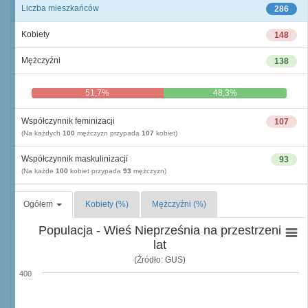
Liczba mieszkańców
286
Kobiety
148
Mężczyźni
138
51,7%
48,3%
Współczynnik feminizacji
107
(Na każdych
100
mężczyzn przypada
107
kobiet)
Współczynnik maskulinizacji
93
(Na każde
100
kobiet przypada
93
mężczyzn)
Ogółem
Kobiety (%)
Mężczyźni (%)
Populacja - Wieś Nieprześnia na przestrzeni
lat
(Źródło: GUS)
400