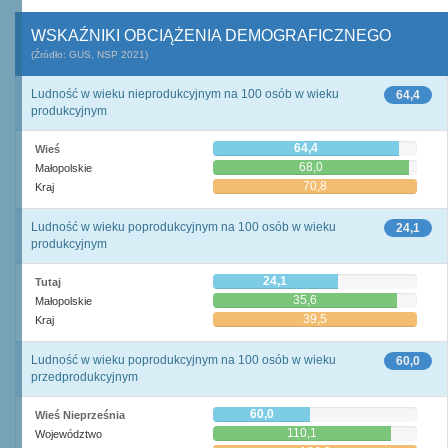
WSKAŹNIKI OBCIĄŻENIA DEMOGRAFICZNEGO
(Źródło: GUS, NSP 2021)
Ludność w wieku nieprodukcyjnym na 100 osób w wieku
64,4
produkcyjnym
64,4
Wieś
68,0
Małopolskie
70,8
Kraj
Ludność w wieku poprodukcyjnym na 100 osób w wieku
24,1
produkcyjnym
24,1
Tutaj
35,6
Małopolskie
39,5
Kraj
Ludność w wieku poprodukcyjnym na 100 osób w wieku
60,0
przedprodukcyjnym
60,0
Wieś Nieprześnia
110,1
Województwo