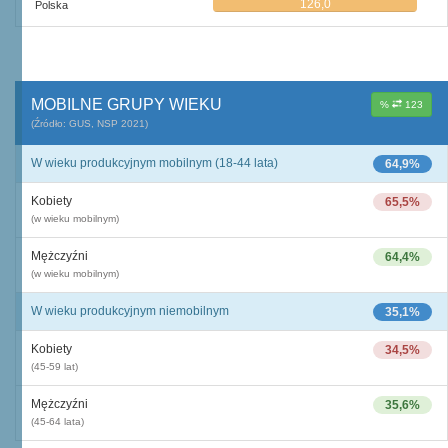
126,0
Polska
MOBILNE GRUPY WIEKU
%
123
(Źródło: GUS, NSP 2021)
W wieku produkcyjnym mobilnym (18-44 lata)
64,9%
Kobiety
65,5%
(w wieku mobilnym)
Mężczyźni
64,4%
(w wieku mobilnym)
W wieku produkcyjnym niemobilnym
35,1%
Kobiety
34,5%
(45-59 lat)
Mężczyźni
35,6%
(45-64 lata)