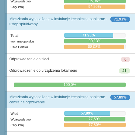
95,06%
Województwo
94,20%
Cały kraj
Mieszkania wyposażone w instalacje techniczno-sanitarne -
71,93%
ustęp spłukiwany
71,93%
Tutaj
90,13%
woj. małopolskie
88,08%
Cała Polska
Odprowadzenie do sieci
0
Odprowadzenie do urządzenia lokalnego
41
0,0%
100,0%
Mieszkania wyposażone w instalacje techniczno-sanitarne -
57,89%
centralne ogrzewanie
57,89%
Wieś
77,59%
Województwo
77,80%
Cały kraj