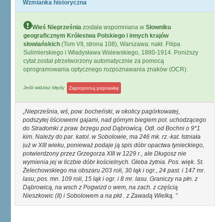
Wzmianka historyczna
Wieś Nieprześnia
została wspomniana w
Słowniku
geograficznym Królestwa Polskiego i innych krajów
słowiańskich
(Tom VII, strona 108), Warszawa: nakł. Filipa
Sulimierskiego i Władysława Walewskiego, 1880-1914. Poniższy
cytat został ptrzetworzony automatycznie za pomocą
oprogramowania optycznego rozpoznawania znaków (OCR).
Jeśli widzisz błędy
Zaproponuj poprawkę
Nieprześnia, wś, pow. bocheński, w okolicy pagórkowatej,
podszytej liściowemi gajami, nad górnym biegiem pot. uchodzącego
do Stradomki z praw. brzegu pod Dąbrowicą. Odl. od Bochni o 9*1
kim. Należy do par. katol. w Sobolowie, ma 246 mk. rz.-kat. Istniała
już w XIII wieku, ponieważ podaje ją spis dóbr opactwa tynieckiego,
potwierdzony przez Grzegorza XIII w 1229 r., ale Długosz nie
wymienia jej w liczbie dóbr kościelnych. Gleba żytnia. Pos. więk. St.
Żelechowskiego ma obszaru 203 roli, 30 łąk i ogr., 24 past. i 147 mr.
lasu; pos. mn. 109 roli, 15 łąk i ogr. i 8 mr. lasu. Graniczy na płn. z
Dąbrowicą, na wsch z Pogwizd o wem, na zach. z częścią
Nieszkowic (II) i Sobolowem a na płd . z Zawadą Wielką.