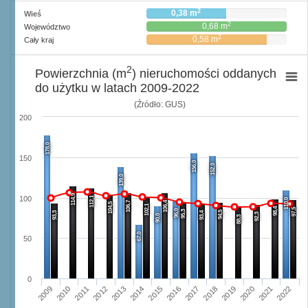
2
0,38 m
Wieś
2
0,68 m
Województwo
2
0,58 m
Cały kraj
2
Powierzchnia (m
) nieruchomości oddanych
do użytku w latach 2009-2022
(Źródło: GUS)
200
178,0
150
156,0
152,0
139,0
114,9
112,1
100
110,0
106,7
106,4
104,5
102,1
98,4
97,5
96,0
95,3
94,5
93,3
93,4
92,3
90,0
88,3
67,0
50
0
2015
2022
2011
2018
2014
2021
2010
2017
2013
2020
2009
2016
2012
2019