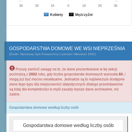
30
20
10
0
10
20
30
Kobiety
Mężczyźni
GOSPODARSTWA DOMOWE WE WSI NIEPRZEŚNIA
(Źródło: Narodowy Spis Powszechny Ludności i Mieszkań 2002)
Proszę zwrócić uwagę na to, że dane prezentowane w tej sekcji
pochodzą z
2002
roku, gdy liczba gospodarstw domowych wynosiła
60
, i
mogą już być mocno nieaktualne. Jednakże są to najświeższe dostępne
dane tego typu dla miejscowości statystycznych dlatego przedstawione
są tutaj dla kompletności w myśl zasady lepsze dane archiwalne, niż
żadne.
Gospodarstwa domowe według liczby osób
Gospodarstwa domowe według liczby osób