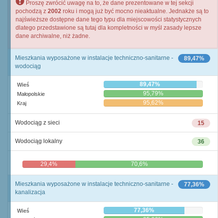
Proszę zwrócić uwagę na to, że dane prezentowane w tej sekcji
pochodzą z
2002
roku i mogą już być mocno nieaktualne. Jednakże są to
najświeższe dostępne dane tego typu dla miejscowości statystycznych
dlatego przedstawione są tutaj dla kompletności w myśl zasady lepsze
dane archiwalne, niż żadne.
Mieszkania wyposażone w instalacje techniczno-sanitarne -
89,47%
wodociąg
89,47%
Wieś
95,79%
Małopolskie
95,62%
Kraj
Wodociąg z sieci
15
Wodociąg lokalny
36
29,4%
70,6%
Mieszkania wyposażone w instalacje techniczno-sanitarne -
77,36%
kanalizacja
77,36%
Wieś