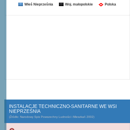
Wieś Nieprześnia
Woj. małopolskie
Polska
INSTALACJE TECHNICZNO-SANITARNE WE WSI
NIEPRZEŚNIA
(Źródło: Narodowy Spis Powszechny Ludności i Mieszkań 2002)