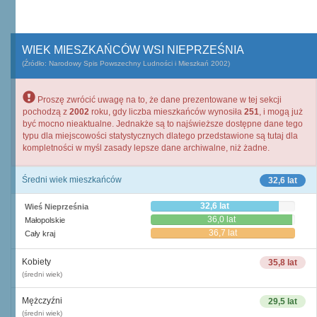
WIEK MIESZKAŃCÓW WSI NIEPRZEŚNIA
(Źródło: Narodowy Spis Powszechny Ludności i Mieszkań 2002)
Proszę zwrócić uwagę na to, że dane prezentowane w tej sekcji
pochodzą z
2002
roku, gdy liczba mieszkańców wynosiła
251
, i mogą już
być mocno nieaktualne. Jednakże są to najświeższe dostępne dane tego
typu dla miejscowości statystycznych dlatego przedstawione są tutaj dla
kompletności w myśl zasady lepsze dane archiwalne, niż żadne.
Średni wiek mieszkańców
32,6 lat
32,6 lat
Wieś Nieprześnia
36,0 lat
Małopolskie
36,7 lat
Cały kraj
Kobiety
35,8 lat
(średni wiek)
Mężczyźni
29,5 lat
(średni wiek)