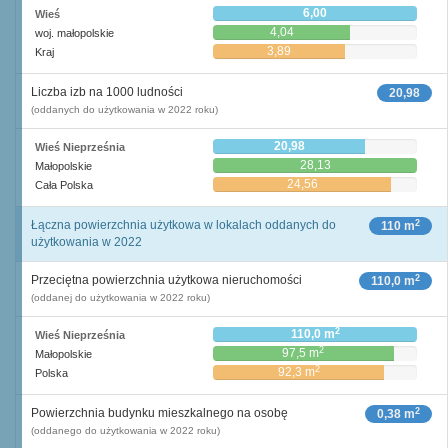
6,00
Wieś
4,04
woj. małopolskie
3,89
Kraj
Liczba izb na 1000 ludności
20,98
(oddanych do użytkowania w 2022 roku)
20,98
Wieś Nieprześnia
28,13
Małopolskie
24,56
Cała Polska
2
Łączna powierzchnia użytkowa w lokalach oddanych do
110 m
użytkowania w 2022
2
Przeciętna powierzchnia użytkowa nieruchomości
110,0 m
(oddanej do użytkowania w 2022 roku)
2
110,0 m
Wieś Nieprześnia
2
97,5 m
Małopolskie
2
92,3 m
Polska
2
Powierzchnia budynku mieszkalnego na osobę
0,38 m
(oddanego do użytkowania w 2022 roku)