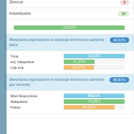
Zbiorcze
0
Indywidualne
33
0,0%
100,0%
Mieszkania wyposażone w instalacje techniczno-sanitarne -
42,11%
piece
42,11%
Tutaj
21,25%
woj. małopolskie
20,91%
Cały kraj
Mieszkania wyposażone w instalacje techniczno-sanitarne -
69,81%
gaz sieciowy
69,81%
Wieś Nieprześnia
70,06%
Małopolskie
58,32%
Polska