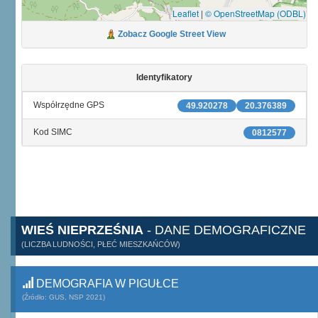
Leaflet
|
© OpenStreetMap (ODBL)
Zobacz Google Street View
Identyfikatory
Współrzędne GPS
49.920278
20.376389
Kod SIMC
0812577
WIEŚ NIEPRZEŚNIA
- DANE DEMOGRAFICZNE
(LICZBA LUDNOŚCI, PŁEĆ MIESZKAŃCÓW)
DEMOGRAFIA W PIGUŁCE
(Źródło: GUS, NSP 2021)