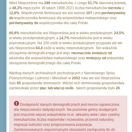
Wieś Nieprześnia ma
286
mieszkańców, z czego
51,7%
stanowią kobiety,
a
48,3%
mężczyźni. W latach 1998-2021 liczba mieszkańców
wzrosła
o
12,6%
. Współczynnik feminizacji we wsi wynosi
107
i jest
porównywalny
do
współczynnika feminizacji dla województwa małopolskiego oraz
porównywalny do
współczynnika dla całej Polski.
60,8%
mieszkańców wsi Nieprześnia jest w wieku produkcyjnym,
24,5%
w wieku przedprodukcyjnym, a
14,7%
mieszkańców jest w wieku
poprodukcyjnym. Na 100 osób w wieku produkcyjnym przypada we we
wsi Nieprześnia
64,4
osób w wieku nieprodukcyjnym. Ten wskaźnik
obciążenia demograficznego jest więc
nieznacznie mniejszy od
wkażnika dla województwa małopolskiego oraz
mniejszy od
wskażnika
obciążenia demograficznego dla całej Polski.
Według danych archiwalnych pochodzących z Narodowego Spisu
Powszechnego Ludności i Mieszkań w
2002
roku we wsi Nieprześnia
było
60
gospodarstw domowych. Wśród nich dominowały gospodarstwa
zamieszkałe przez
pięc lub więcej osób
- takich gospodarstw było
26
.
Dostępność danych demograficznych jest mocno ograniczona
dla miejscowości statystycznych. Na poziomie gminy dostępnych
jest znacznie więcej wskaźników m.in. aktualny wiek i stan cywilny
mieszkańców, liczba małżeństw i rozwodów, przyrost naturalny,
migracja ludności oraz prognozowana populacja.
Zainteresowanych wspomnianymi obszarami zachęcamy do do