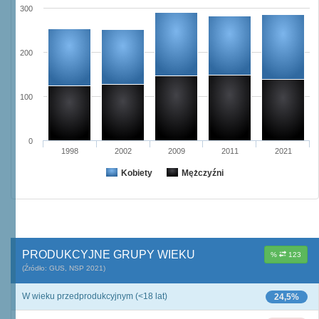
300
200
100
0
1998
2002
2009
2011
2021
Kobiety
Mężczyźni
PRODUKCYJNE GRUPY WIEKU
%
123
(Źródło: GUS, NSP 2021)
W wieku przedprodukcyjnym (<18 lat)
24,5%