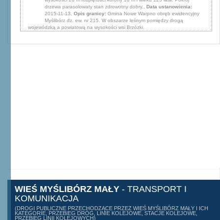
drzewa parasolowaty stan zdrowotny dobry.,
Data ustanowienia:
2015-11-13,
Opis granicy:
Gmina Nowe Warpno obręb ewidencyjny
Myślibórz dz. ew. nr 215. W obszarze leśnym pomiędzy drogą
wojewódzką a powiatową na wysokości wsi Brzózki.
WIEŚ MYŚLIBÓRZ MAŁY
- TRANSPORT I
KOMUNIKACJA
(DROGI PUBLICZNE PRZECHODZĄCE PRZEZ WIEŚ MYŚLIBÓRZ MAŁY I ICH
KATEGORIE, PRZEBIEG DRÓG, LINIE KOLEJOWE, STACJE KOLEJOWE,
PRZEBIEG LINII KOLEJOWYCH)