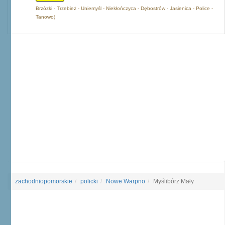
Brzózki - Trzebież - Uniemyśl - Niekłończyca - Dębostrów - Jasienica - Police -
Tanowo)
zachodniopomorskie
policki
Nowe Warpno
Myślibórz Mały