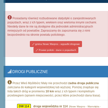
Posiadamy również rozbudowane statystyki o zarejestrowanych
pojazdach, wraz z ich typem, wiekiem oraz wieloma innymi cechami.
Niestety dane te nie są dostępne dla jednostek administracyjnych
mniejszych od powiatów. Zapraszamy do zapoznania się z nimi
bezpośrednio na stronie powiatu polickiego.
gmina Nowe Warpno - wypadki drogowe
Powiat policki - dane o pojazdach
DROGI PUBLICZNE
Przez Wieś Myślibórz Mały nie przechodzi
żadna droga publiczna
zaliczana do kategorii wojewódzkiej lub wyższej. Poniżej znajduje się
lista takich dróg w promieniu
10 km
wraz z ich typem i kompletnym
przebiegiem (spisem miejscowości, przez które przechodzi dana trasa).
DW 114
droga wojewódzka nr 114
(Nowe Warpno - Warnołęka -