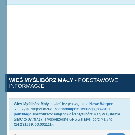
WIEŚ MYŚLIBÓRZ MAŁY
- PODSTAWOWE
INFORMACJE
Wieś Myślibórz Mały
to wieś leżąca w gminie
Nowe Warpno
.
Należy do województwa
zachodniopomorskiego
,
powiatu
polickiego
. Identyfikator miejscowości Myślibórz Mały w systemie
SIMC
to
0779727
, a współrzędne GPS wsi Myślibórz Mały to
(14.291389, 53.661111)
.