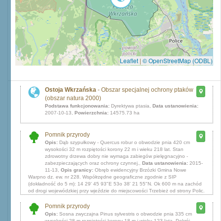
Leaflet
|
© OpenStreetMap (ODBL)
Ostoja Wkrzańska
- Obszar specjalnej ochrony ptaków
(obszar natura 2000)
Podstawa funkcjonowania:
Dyrektywa ptasia,
Data ustanowienia:
2007-10-13,
Powierzchnia:
14575.73 ha
Pomnik przyrody
Opis:
Dąb szypułkowy - Quercus robur o obwodzie pnia 420 cm
wysokości 32 m rozpiętości korony 22 m i wieku 218 lat. Stan
zdrowotny drzewa dobry nie wymaga zabiegów pielęgnacyjno -
zabezpieczających oraz ochrony czynnej.,
Data ustanowienia:
2015-
11-13,
Opis granicy:
Obręb ewidencyjny Brzózki Gmina Nowe
Warpno dz. ew. nr 228. Współrzędne geograficzne zgodnie z SIP
(dokładność do 5 m): 14 29' 45 93"E 53o 38' 21 55"N. Ok 600 m na zachód
od drogi wojewódzkiej przy wjeździe do miejscowości Trzebież od strony Polic.
Pomnik przyrody
Opis:
Sosna zwyczajna Pinus sylvestris o obwodzie pnia 335 cm
wysokości 28 m rozpiętości korony 18 m i wieku 123 lata. Pokrój