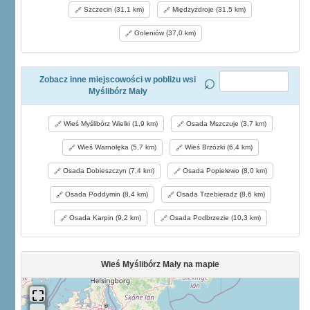
Szczecin (31,1 km)
Międzyzdroje (31,5 km)
Goleniów (37,0 km)
Zobacz inne miejscowości w pobliżu wsi
Myślibórz Mały
Wieś Myślibórz Wielki (1,9 km)
Osada Mszczuje (3,7 km)
Wieś Warnołęka (5,7 km)
Wieś Brzózki (6,4 km)
Osada Dobieszczyn (7,4 km)
Osada Popielewo (8,0 km)
Osada Poddymin (8,4 km)
Osada Trzebieradz (8,6 km)
Osada Karpin (9,2 km)
Osada Podbrzezie (10,3 km)
Wieś Myślibórz Mały na mapie