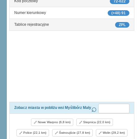
Kod pocztowy
72-022
Numer kierunkowy
(+48) 91
Tablice rejestracyjne
ZPL
Zobacz miasta w pobliżu wsi Myślibórz Mały
Nowe Warpno (6,8 km)
Stepnica (22,0 km)
Police (22,1 km)
Świnoujście (27,8 km)
Wolin (29,2 km)