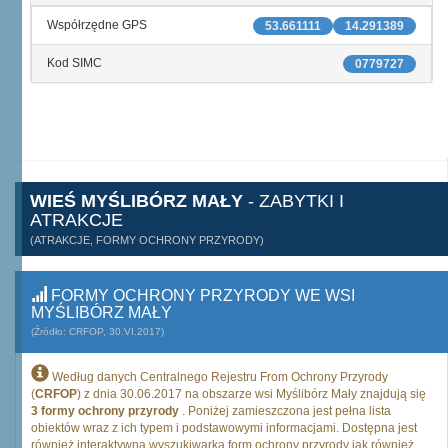
Współrzędne GPS
53.661111
14.291389
Kod SIMC
0779727
WIEŚ MYŚLIBÓRZ MAŁY
- ZABYTKI I
ATRAKCJE
(ATRAKCJE, FORMY OCHRONY PRZYRODY)
FORMY OCHRONY PRZYRODY WE WSI
MYŚLIBÓRZ MAŁY
(Źródło: CRFOP, 30.VI.2017)
Według danych Centralnego Rejestru From Ochrony Przyrody
(
CRFOP
) z dnia 30.06.2017 na obszarze wsi Myślibórz Mały znajdują się
3 formy ochrony przyrody
. Poniżej zamieszczona jest pełna lista
obiektów wraz z ich typem i podstawowymi informacjami. Dostępna jest
również interaktywna wyszukiwarka form ochrony przyrody jak również