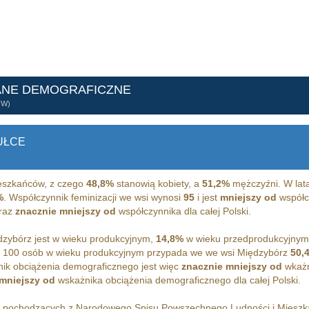
ANE DEMOGRAFICZNE
ÓW)
UŁCE
szkańców, z czego
48,8%
stanowią kobiety, a
51,2%
mężczyźni. W lat
%
. Współczynnik feminizacji we wsi wynosi
95
i jest
mniejszy od
współcz
raz
znacznie mniejszy od
współczynnika dla całej Polski.
zybórz jest w wieku produkcyjnym,
14,8%
w wieku przedprodukcyjnym
 100 osób w wieku produkcyjnym przypada we we wsi Międzybórz
50,
ik obciążenia demograficznego jest więc
znacznie mniejszy od
wkażn
mniejszy od
wskażnika obciążenia demograficznego dla całej Polski.
h pochodzących z Narodowego Spisu Powszechnego Ludności i Miesz