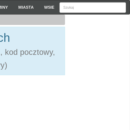
INY
MIASTA
WSIE
ch
e, kod pocztowy,
y)