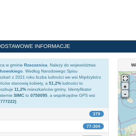
ODSTAWOWE INFORMACJE
ąca w gminie
Rzeczenica
. Należy do województwa
Wi
chowskiego
. Według Narodowego Spisu
zkań z 2021 roku liczba ludności we wsi Międzybórz
ców stanowią kobiety, a
51,2%
ludności to
eszkuje
11,2%
mieszkańców gminy. Identyfikator
ystemie
SIMC
to
0750095
, a współrzędne GPS wsi
.777222)
.
379
77-304