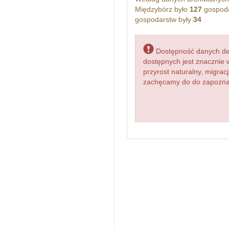
Międzybórz było
127
gospoda
gospodarstw były
34
.
Dostępność danych dem
dostępnych jest znacznie 
przyrost naturalny, migr
zachęcamy do do zapoznan