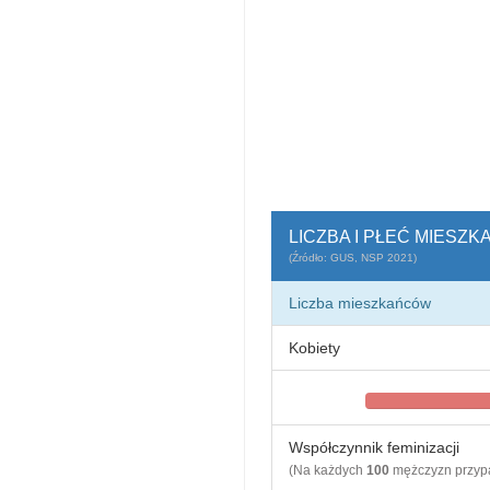
LICZBA I PŁEĆ MIESZ
(Źródło: GUS, NSP 2021)
Liczba mieszkańców
Kobiety
Współczynnik feminizacji
(Na każdych
100
mężczyzn przy