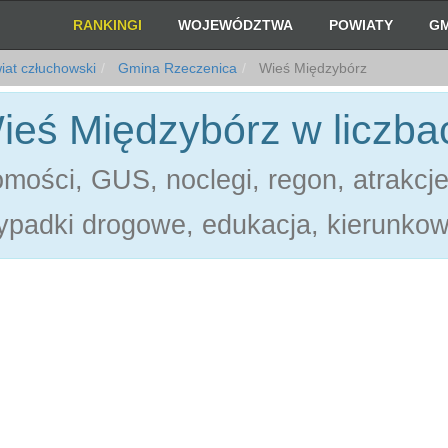
RANKINGI
WOJEWÓDZTWA
POWIATY
GM
at człuchowski
Gmina Rzeczenica
Wieś Międzybórz
ieś Międzybórz w liczba
mości, GUS, noclegi, regon, atrakcj
ypadki drogowe, edukacja, kierunkow