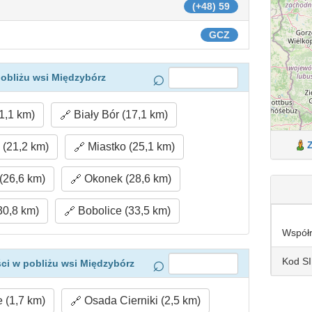
(+48) 59
GCZ
obliżu wsi Międzybórz
1,1 km)
Biały Bór (17,1 km)
(21,2 km)
Miastko (25,1 km)
(26,6 km)
Okonek (28,6 km)
30,8 km)
Bobolice (33,5 km)
Współ
Kod S
ci w pobliżu wsi Międzybórz
 (1,7 km)
Osada Cierniki (2,5 km)