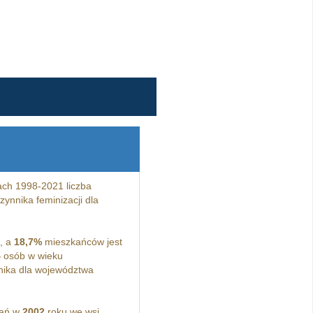
ach 1998-2021 liczba
ynnika feminizacji dla
, a
18,7%
mieszkańców jest
4
osób w wieku
ika dla województwa
kań w
2002
roku we wsi