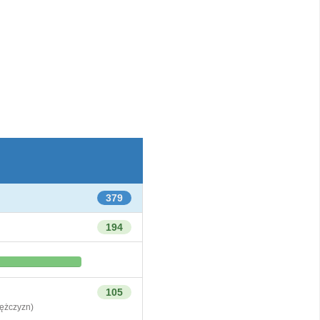
379
194
105
żczyzn)