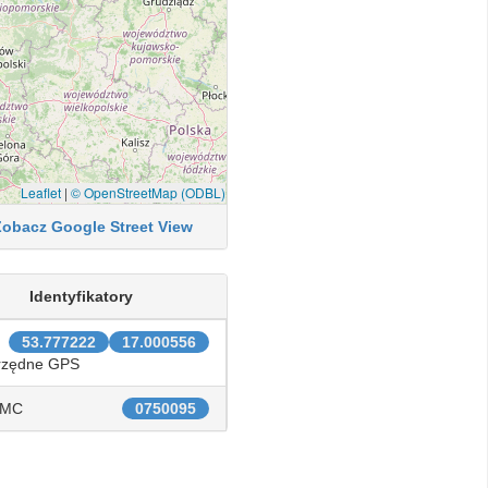
Leaflet
|
© OpenStreetMap (ODBL)
Zobacz Google Street View
Identyfikatory
53.777222
17.000556
rzędne GPS
IMC
0750095