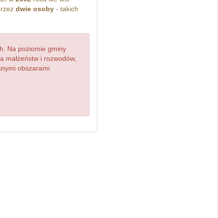
przez
dwie osoby
- takich
h. Na poziomie gminy
zba małżeństw i rozwodów,
ianymi obszarami