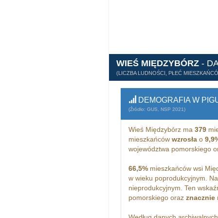
WIEŚ MIĘDZYBÓRZ
- D
(LICZBA LUDNOŚCI, PŁEĆ MIESZKAŃC
DEMOGRAFIA W PIG
(Źródło: GUS, NSP 2021)
Wieś Międzybórz ma
379
mie
mieszkańców
wzrosła
o
9,9
województwa pomorskiego o
66,5%
mieszkańców wsi Międ
w wieku poprodukcyjnym. Na
nieprodukcyjnym. Ten wskaźn
pomorskiego oraz
znacznie 
Według danych archiwalnyc