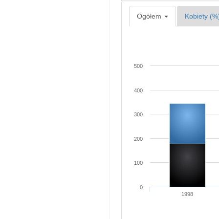
Ogółem
Kobiety (%
500
400
300
200
100
0
1998