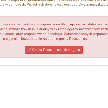
rstw domowych. Wśród nich dominowały gospodarstwa zamieszkałe 
ograficznych jest mocno ograniczona dla miejscowości statystycznyc
więcej wskaźników m.in. aktualny wiek i stan cywilny mieszkańców, lic
acja ludności oraz prognozowana populacja. Zainteresowanych wspomn
ia się z nimi bezpośrednio na stronie gminy Rzeczenica.
Gmina Rzeczenica - demogafia