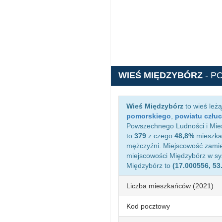
WIEŚ MIĘDZYBÓRZ
- P
Wieś Międzybórz
to wieś leż
pomorskiego
,
powiatu człu
Powszechnego Ludności i Mies
to
379
z czego
48,8%
mieszkań
mężczyźni. Miejscowość zami
miejscowości Międzybórz w s
Międzybórz to
(17.000556, 53
Liczba mieszkańców (2021)
Kod pocztowy