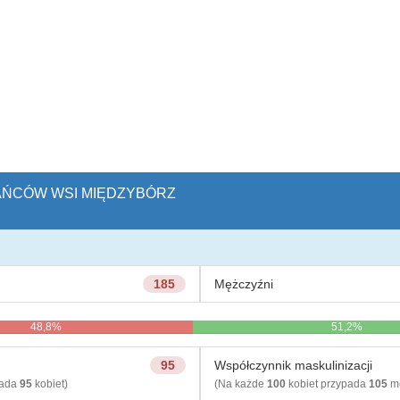
KAŃCÓW WSI MIĘDZYBÓRZ
185
Mężczyźni
48,8%
51,2%
95
Współczynnik maskulinizacji
pada
95
kobiet)
(Na każde
100
kobiet przypada
105
mę