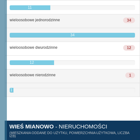
11
wieloosobowe jednorodzinne
34
34
wieloosobowe dwurodzinne
12
12
wieloosobowe nierodzinne
1
1
WIEŚ MIANOWO
- NIERUCHOMOŚCI
(MIESZKANIA ODDANE DO UŻYTKU, POWIERZCHNIA UŻYTKOWA, LICZBA
IZB)