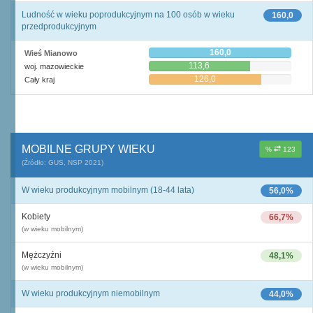
Ludność w wieku poprodukcyjnym na 100 osób w wieku
160,0
przedprodukcyjnym
160,0
Wieś Mianowo
113,6
woj. mazowieckie
126,0
Cały kraj
MOBILNE GRUPY WIEKU
%
123
(Źródło: GUS, NSP 2021)
W wieku produkcyjnym mobilnym (18-44 lata)
56,0%
Kobiety
66,7%
(w wieku mobilnym)
Mężczyźni
48,1%
(w wieku mobilnym)
W wieku produkcyjnym niemobilnym
44,0%