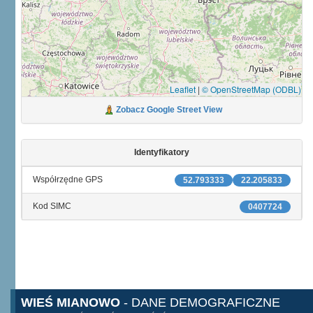
Leaflet
|
© OpenStreetMap (ODBL)
Zobacz Google Street View
Identyfikatory
Współrzędne GPS
52.793333
22.205833
Kod SIMC
0407724
WIEŚ MIANOWO
- DANE DEMOGRAFICZNE