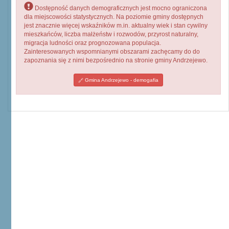
Dostępność danych demograficznych jest mocno ograniczona
dla miejscowości statystycznych. Na poziomie gminy dostępnych
jest znacznie więcej wskaźników m.in. aktualny wiek i stan cywilny
mieszkańców, liczba małżeństw i rozwodów, przyrost naturalny,
migracja ludności oraz prognozowana populacja.
Zainteresowanych wspomnianymi obszarami zachęcamy do do
zapoznania się z nimi bezpośrednio na stronie gminy Andrzejewo.
Gmina Andrzejewo - demogafia