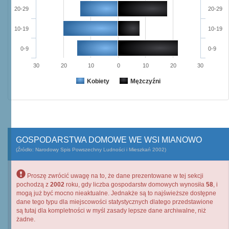
20-29
20-29
10-19
10-19
0-9
0-9
30
20
10
0
10
20
30
Kobiety
Mężczyźni
GOSPODARSTWA DOMOWE WE WSI MIANOWO
(Źródło: Narodowy Spis Powszechny Ludności i Mieszkań 2002)
Proszę zwrócić uwagę na to, że dane prezentowane w tej sekcji
pochodzą z
2002
roku, gdy liczba gospodarstw domowych wynosiła
58
, i
mogą już być mocno nieaktualne. Jednakże są to najświeższe dostępne
dane tego typu dla miejscowości statystycznych dlatego przedstawione
są tutaj dla kompletności w myśl zasady lepsze dane archiwalne, niż
żadne.