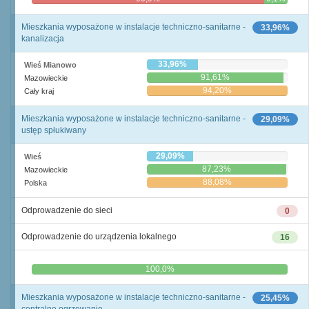
Mieszkania wyposażone w instalacje techniczno-sanitarne -
33,96%
kanalizacja
33,96%
Wieś Mianowo
91,61%
Mazowieckie
94,20%
Cały kraj
Mieszkania wyposażone w instalacje techniczno-sanitarne -
29,09%
ustęp spłukiwany
29,09%
Wieś
87,23%
Mazowieckie
88,08%
Polska
Odprowadzenie do sieci
0
Odprowadzenie do urządzenia lokalnego
16
0,0%
100,0%
Mieszkania wyposażone w instalacje techniczno-sanitarne -
25,45%