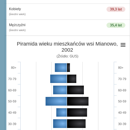
Kobiety
39,3 lat
(średni wiek)
Mężczyźni
35,4 lat
(średni wiek)
Piramida wieku mieszkańców wsi Mianowo,
2002
(Źródło: GUS)
80+
80+
70-79
70-79
60-69
60-69
50-59
50-59
40-49
40-49
30-39
30-39