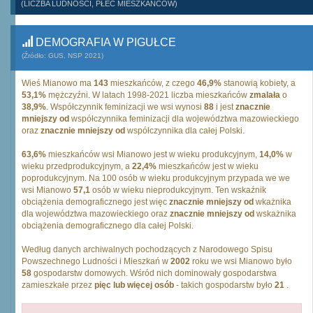
(LICZBA LUDNOŚCI, PŁEĆ MIESZKAŃCÓW)
DEMOGRAFIA W PIGUŁCE
(Źródło: GUS, NSP 2021)
Wieś Mianowo ma
143
mieszkańców, z czego
46,9%
stanowią kobiety, a
53,1%
mężczyźni. W latach 1998-2021 liczba mieszkańców
zmalała
o
38,9%
. Współczynnik feminizacji we wsi wynosi
88
i jest
znacznie
mniejszy od
współczynnika feminizacji dla województwa mazowieckiego
oraz
znacznie mniejszy od
współczynnika dla całej Polski.
63,6%
mieszkańców wsi Mianowo jest w wieku produkcyjnym,
14,0%
w
wieku przedprodukcyjnym, a
22,4%
mieszkańców jest w wieku
poprodukcyjnym. Na 100 osób w wieku produkcyjnym przypada we we
wsi Mianowo
57,1
osób w wieku nieprodukcyjnym. Ten wskaźnik
obciążenia demograficznego jest więc
znacznie mniejszy od
wkażnika
dla województwa mazowieckiego oraz
znacznie mniejszy od
wskażnika
obciążenia demograficznego dla całej Polski.
Według danych archiwalnych pochodzących z Narodowego Spisu
Powszechnego Ludności i Mieszkań w
2002
roku we wsi Mianowo było
58
gospodarstw domowych. Wśród nich dominowały gospodarstwa
zamieszkałe przez
pięc lub więcej osób
- takich gospodarstw było
21
.