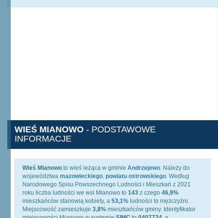
WIEŚ MIANOWO
- PODSTAWOWE
INFORMACJE
Wieś Mianowo
to wieś leżąca w gminie
Andrzejewo
. Należy do
województwa
mazowieckiego
,
powiatu ostrowskiego
. Według
Narodowego Spisu Powszechnego Ludności i Mieszkań z 2021
roku liczba ludności we wsi Mianowo to
143
z czego
46,9%
mieszkańców stanowią kobiety, a
53,1%
ludności to mężczyźni.
Miejscowość zamieszkuje
3,8%
mieszkańców gminy. Identyfikator
miejscowości Mianowo w systemie
SIMC
to
0407724
, a