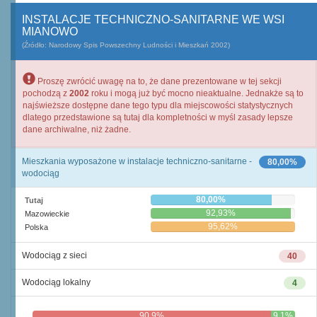
INSTALACJE TECHNICZNO-SANITARNE WE WSI
MIANOWO
(Źródło: Narodowy Spis Powszechny Ludności i Mieszkań 2002)
Proszę zwrócić uwagę na to, że dane prezentowane w tej sekcji
pochodzą z
2002
roku i mogą już być mocno nieaktualne. Jednakże są to
najświeższe dostępne dane tego typu dla miejscowości statystycznych
dlatego przedstawione są tutaj dla kompletności w myśl zasady lepsze
dane archiwalne, niż żadne.
Mieszkania wyposażone w instalacje techniczno-sanitarne -
80,00%
wodociąg
80,00%
Tutaj
92,93%
Mazowieckie
95,62%
Polska
Wodociąg z sieci
40
Wodociąg lokalny
4
90,9%
9,1%