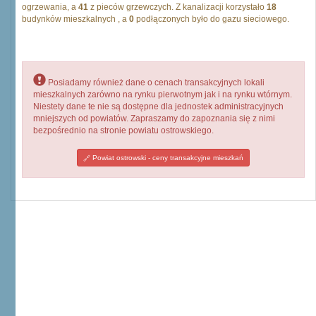
ogrzewania, a
41
z pieców grzewczych. Z kanalizacji korzystało
18
budynków mieszkalnych , a
0
podłączonych było do gazu sieciowego.
Posiadamy również dane o cenach transakcyjnych lokali
mieszkalnych zarówno na rynku pierwotnym jak i na rynku wtórnym.
Niestety dane te nie są dostępne dla jednostek administracyjnych
mniejszych od powiatów. Zapraszamy do zapoznania się z nimi
bezpośrednio na stronie powiatu ostrowskiego.
Powiat ostrowski - ceny transakcyjne mieszkań