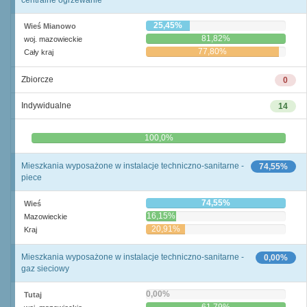
centralne ogrzewanie
25,45%
Wieś Mianowo
81,82%
woj. mazowieckie
77,80%
Cały kraj
Zbiorcze
0
Indywidualne
14
0,0%
100,0%
Mieszkania wyposażone w instalacje techniczno-sanitarne -
74,55%
piece
74,55%
Wieś
16,15%
Mazowieckie
20,91%
Kraj
Mieszkania wyposażone w instalacje techniczno-sanitarne -
0,00%
gaz sieciowy
0,00%
Tutaj