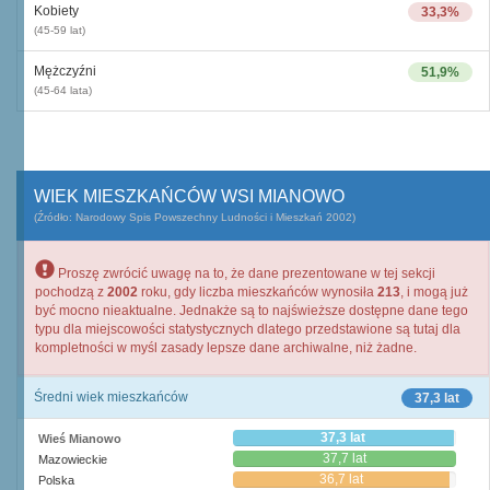
Kobiety
33,3%
(45-59 lat)
Mężczyźni
51,9%
(45-64 lata)
WIEK MIESZKAŃCÓW WSI MIANOWO
(Źródło: Narodowy Spis Powszechny Ludności i Mieszkań 2002)
Proszę zwrócić uwagę na to, że dane prezentowane w tej sekcji
pochodzą z
2002
roku, gdy liczba mieszkańców wynosiła
213
, i mogą już
być mocno nieaktualne. Jednakże są to najświeższe dostępne dane tego
typu dla miejscowości statystycznych dlatego przedstawione są tutaj dla
kompletności w myśl zasady lepsze dane archiwalne, niż żadne.
Średni wiek mieszkańców
37,3 lat
37,3 lat
Wieś Mianowo
37,7 lat
Mazowieckie
36,7 lat
Polska