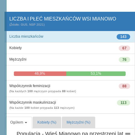
LICZBA I PŁEĆ MIESZKAŃCÓW WSI MIANOWO
(Źródło: GUS, NSP 2021)
Liczba mieszkańców
143
Kobiety
67
Mężczyźni
76
46,9%
53,1%
Współczynnik feminizacji
88
(Na każdych
100
mężczyzn przypada
88
kobiet)
Współczynnik maskulinizacji
113
(Na każde
100
kobiet przypada
113
mężczyzn)
Ogółem
Kobiety (%)
Mężczyźni (%)
Populacja - Wieś Mianowo na przestrzeni lat