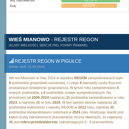
61,79%
woj. mazowieckie
58,32%
Kraj
WIEŚ MIANOWO
- REJESTR REGON
(KLASY WIELKOŚCI, SEKCJE PKD, FORMY PRAWNE)
REJESTR REGON W PIGUŁCE
(Źródło: GUS, 31.XII.2024)
We wsi Mianowo w roku 2024 w rejestrze
REGON
zarejestrowanych było
9
podmiotów gospodarki narodowej, z czego
9
stanowiły osoby fizyczne
prowadzące działalność gospodarczą. W tymże roku zarejestrowano
0
nowych podmiotów, a
0
podmiotów zostało wyrejestrowanych. Na
przestrzeni lat
2009
-
2024
najwięcej (
2
) podmiotów zarejestrowano w roku
2023
, a najmniej (
0
) w roku
2024
. W tym samym okresie najwięcej (
2
)
podmiotów wykreślono z rejestru REGON w
2012
roku, najmniej (
0
)
podmiotów wyrejestrowano natomiast w
2024
roku. Analizując rejestr pod
kątem liczby zatrudnionych pracowników można stwierdzić, że najwięcej
(
9
) jest
mikro-przedsiębiorstw
, zatrudniających 0 - 9 pracowników.