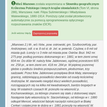
Wieś Mianowo
została wspomniana w
Słowniku geograficznym
Królestwa Polskiego i innych krajów słowiańskich
(Tom VI, strona
286), Warszawa: nakł. Filipa Sulimierskiego i Władysława
Walewskiego, 1880-1914. Poniższy cytat został ptrzetworzony
automatycznie za pomocą oprogramowania optycznego
rozpoznawania znaków (OCR).
Jeśli widzisz błędy
Zaproponuj poprawkę
Mianowo 2.) M-, wś i folw., pow. ostrowski, gm. SzulborzeKoty, par.
Andrzejewo; odl. o w. 8 od st. dr. żel. w. petersb. Czyżew, o 8 mil od
miasta gub. Łomży i o 3 mile od miasta pow. Ostrów. Bozi. 942 mr.
275 pręt. podług pomiaru dokonanego w r. 1881; w tem ziemi ornej
604 mr. Do dóbr M. należy folw. Jabłonowo, ogólnej przestrzeni 605
mr. 258 pr., w tem ziemi orn. 418 mr. 284 pr. W pięknej pszennej
glebie o podłożu średnio przepuszczalnem, płodozmian, trzy
sadzawki. Przez folw. Jabłonowo przepływa Brok Mały, stanowiący
granicę, oddzielającą posiadłości dworskie od osady kościelnej
Andrzejów. M. stanowiło niegdyś klucz wielkich posiadłości,
rozciągających się na kilka mil kwadratowych, bardzo bogatych w
lasy. W ostatnich czasach M. przeszło na własność p.
Kochanowskiego, za którego znanem się stało z doborowej stajni.
Następnie było własnością hr. Starzeńskiego, od którego w r. 1880
odkupił Mencel, właściciel fabryki narzędzi rolniczych w Białej
Cerkwi i ostatecznie te dobra w r. 1881 przeszły na własność W.