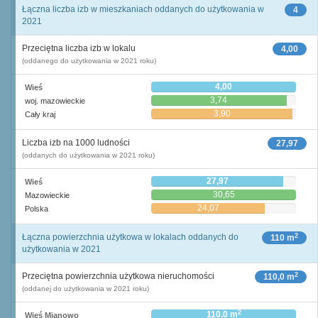
Łączna liczba izb w mieszkaniach oddanych do użytkowania w
4
2021
Przeciętna liczba izb w lokalu
4,00
(oddanego do użytkowania w 2021 roku)
4,00
Wieś
3,74
woj. mazowieckie
3,90
Cały kraj
Liczba izb na 1000 ludności
27,97
(oddanych do użytkowania w 2021 roku)
27,97
Wieś
30,65
Mazowieckie
24,07
Polska
2
Łączna powierzchnia użytkowa w lokalach oddanych do
110 m
użytkowania w 2021
2
Przeciętna powierzchnia użytkowa nieruchomości
110,0 m
(oddanej do użytkowania w 2021 roku)
2
110,0 m
Wieś Mianowo