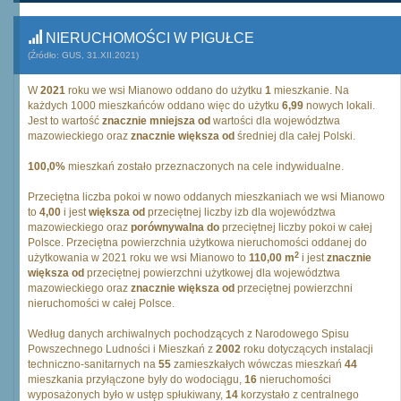
NIERUCHOMOŚCI W PIGUŁCE
(Źródło: GUS, 31.XII.2021)
W
2021
roku we wsi Mianowo oddano do użytku
1
mieszkanie. Na
każdych 1000 mieszkańców oddano więc do użytku
6,99
nowych lokali.
Jest to wartość
znacznie mniejsza od
wartości dla województwa
mazowieckiego oraz
znacznie większa od
średniej dla całej Polski.
100,0%
mieszkań zostało przeznaczonych na cele indywidualne.
Przeciętna liczba pokoi w nowo oddanych mieszkaniach we wsi Mianowo
to
4,00
i jest
większa od
przeciętnej liczby izb dla województwa
mazowieckiego oraz
porównywalna do
przeciętnej liczby pokoi w całej
Polsce. Przeciętna powierzchnia użytkowa nieruchomości oddanej do
2
użytkowania w 2021 roku we wsi Mianowo to
110,00 m
i jest
znacznie
większa od
przeciętnej powierzchni użytkowej dla województwa
mazowieckiego oraz
znacznie większa od
przeciętnej powierzchni
nieruchomości w całej Polsce.
Według danych archiwalnych pochodzących z Narodowego Spisu
Powszechnego Ludności i Mieszkań z
2002
roku dotyczących instalacji
techniczno-sanitarnych na
55
zamieszkałych wówczas mieszkań
44
mieszkania przyłączone były do wodociągu,
16
nieruchomości
wyposażonych było w ustęp spłukiwany,
14
korzystało z centralnego