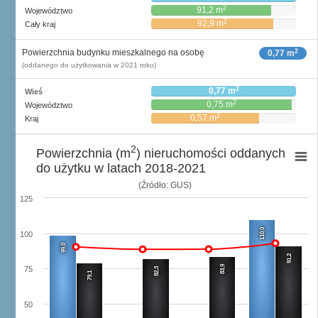
2
91,2 m
Województwo
2
92,9 m
Cały kraj
2
Powierzchnia budynku mieszkalnego na osobę
0,77 m
(oddanego do użytkowania w 2021 roku)
2
0,77 m
Wieś
2
0,75 m
Województwo
2
0,57 m
Kraj
2
Powierzchnia (m
) nieruchomości oddanych
do użytku w latach 2018-2021
(Źródło: GUS)
125
110,0
100
99,0
91,2
83,9
75
82,3
79,1
50