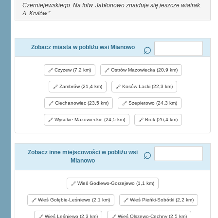
Czerniejewskiego. Na folw. Jabłonowo znajduje się jeszcze wiatrak.
A. Krylów.
Zobacz miasta w pobliżu wsi Mianowo
Czyżew (7,2 km)
Ostrów Mazowiecka (20,9 km)
Zambrów (21,4 km)
Kosów Lacki (22,3 km)
Ciechanowiec (23,5 km)
Szepietowo (24,3 km)
Wysokie Mazowieckie (24,5 km)
Brok (26,4 km)
Zobacz inne miejscowości w pobliżu wsi
Mianowo
Wieś Godlewo-Gorzejewo (1,1 km)
Wieś Gołębie-Leśniewo (2,1 km)
Wieś Pieńki-Sobótki (2,2 km)
Wieś Leśniewo (2,3 km)
Wieś Olszewo-Cechny (2,5 km)