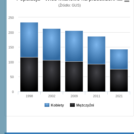
(Źródło: GUS)
250
200
150
100
50
0
1998
2002
2009
2011
2021
Kobiety
Mężczyźni