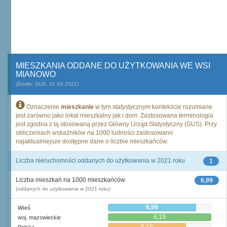
MIESZKANIA ODDANE DO UŻYTKOWANIA WE WSI
MIANOWO
(Źródło: GUS, 31.XII.2021)
Oznaczenie
mieszkanie
w tym statystycznym kontekście rozumiane
jest zarówno jako lokal mieszkalny jak i dom. Zastosowana terminologia
jest zgodna z tą stosowaną przez Główny Urząd Statystyczny (GUS). Przy
obliczeniach wskaźników na 1000 ludności zastosowano
najaktualniejsze dostępne dane o liczbie mieszkańców.
Liczba nieruchomości oddanych do użytkowania w 2021 roku
1
Liczba mieszkań na 1000 mieszkańców
6,99
(oddanych do użytkowania w 2021 roku)
6,99
Wieś
8,19
woj. mazowieckie
6,16