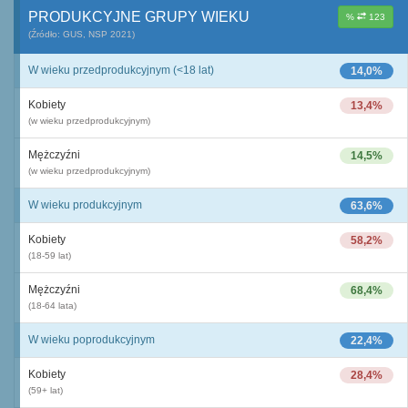
PRODUKCYJNE GRUPY WIEKU
%
123
(Źródło: GUS, NSP 2021)
W wieku przedprodukcyjnym (<18 lat)
14,0%
Kobiety
13,4%
(w wieku przedprodukcyjnym)
Mężczyźni
14,5%
(w wieku przedprodukcyjnym)
W wieku produkcyjnym
63,6%
Kobiety
58,2%
(18-59 lat)
Mężczyźni
68,4%
(18-64 lata)
W wieku poprodukcyjnym
22,4%
Kobiety
28,4%
(59+ lat)