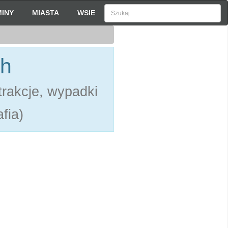
INY
MIASTA
WSIE
ch
rakcje, wypadki
fia)