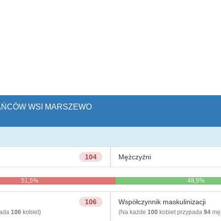
ZKAŃCÓW WSI MARSZEWO
104
Mężczyźni
51,5%
48,5%
106
Współczynnik maskulinizacji
pada
106
kobiet)
(Na każde
100
kobiet przypada
94
męż