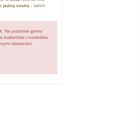
ez
jedną osobę
- takich
h. Na poziomie gminy
zba małżeństw i rozwodów,
ianymi obszarami