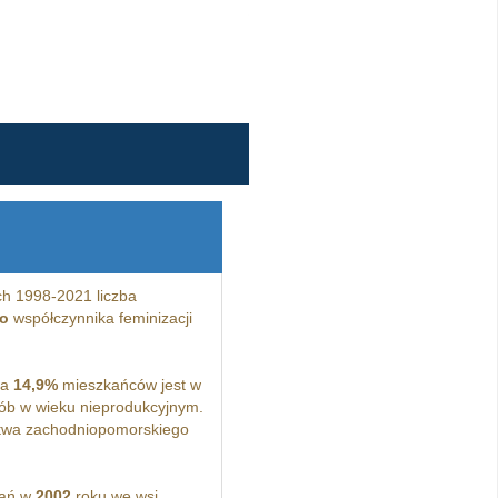
h 1998-2021 liczba
o
współczynnika feminizacji
 a
14,9%
mieszkańców jest w
b w wieku nieprodukcyjnym.
twa zachodniopomorskiego
kań w
2002
roku we wsi