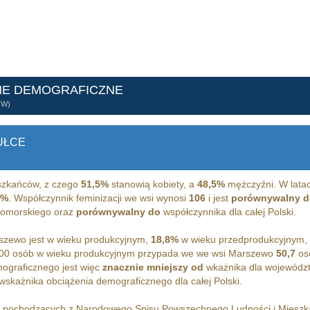
NE DEMOGRAFICZNE
ÓW)
UŁCE
zkańców, z czego
51,5%
stanowią kobiety, a
48,5%
mężczyźni. W latac
8%
. Współczynnik feminizacji we wsi wynosi
106
i jest
porównywalny d
pomorskiego oraz
porównywalny do
współczynnika dla całej Polski.
zewo jest w wieku produkcyjnym,
18,8%
w wieku przedprodukcyjnym,
100 osób w wieku produkcyjnym przypada we we wsi Marszewo
50,7
osó
ograficznego jest więc
znacznie mniejszy od
wkażnika dla wojewódz
wskażnika obciążenia demograficznego dla całej Polski.
h pochodzących z Narodowego Spisu Powszechnego Ludności i Miesz