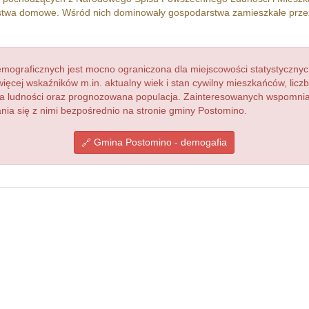
twa domowe. Wśród nich dominowały gospodarstwa zamieszkałe prz
ograficznych jest mocno ograniczona dla miejscowości statystycznyc
więcej wskaźników m.in. aktualny wiek i stan cywilny mieszkańców, lic
acja ludności oraz prognozowana populacja. Zainteresowanych wspomn
ia się z nimi bezpośrednio na stronie gminy Postomino.
Gmina Postomino - demogafia