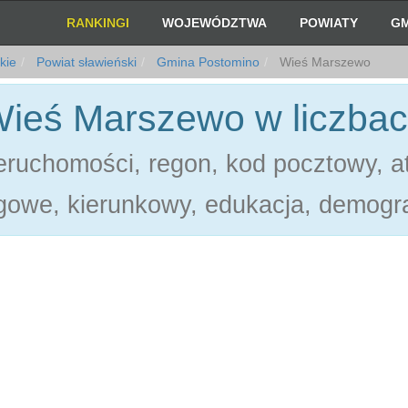
RANKINGI
WOJEWÓDZTWA
POWIATY
GM
kie
Powiat sławieński
Gmina Postomino
Wieś Marszewo
ieś Marszewo w liczba
ruchomości, regon, kod pocztowy, at
gowe, kierunkowy, edukacja, demogra