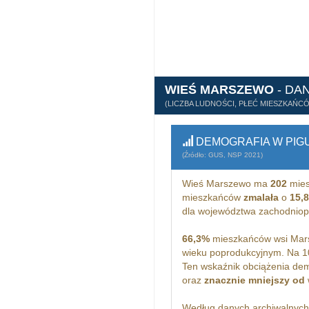
WIEŚ MARSZEWO
- DA
(LICZBA LUDNOŚCI, PŁEĆ MIESZKAŃC
DEMOGRAFIA W PIG
(Źródło: GUS, NSP 2021)
Wieś Marszewo ma
202
mies
mieszkańców
zmalała
o
15,
dla województwa zachodnio
66,3%
mieszkańców wsi Mars
wieku poprodukcyjnym. Na 
Ten wskaźnik obciążenia dem
oraz
znacznie mniejszy od
Według danych archiwalnyc