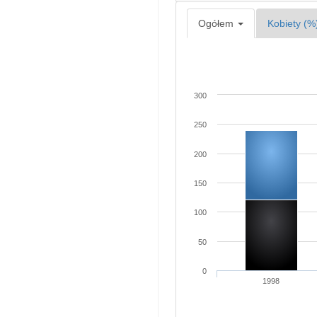
Ogółem
Kobiety (%
300
250
200
150
100
50
0
1998