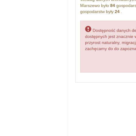
Marszewo było
84
gospodars
gospodarstw były
24
.
Dostępność danych dem
dostępnych jest znacznie 
przyrost naturalny, migr
zachęcamy do do zapoznan