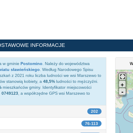
DSTAWOWE INFORMACJE
ca w gminie
Postomino
. Należy do województwa
W
iatu sławieńskiego
. Według Narodowego Spisu
zkań z 2021 roku liczba ludności we wsi Marszewo to
w stanowią kobiety, a
48,5%
ludności to mężczyźni.
%
mieszkańców gminy. Identyfikator miejscowości
o
0749123
, a współrzędne GPS wsi Marszewo to
202
76-113