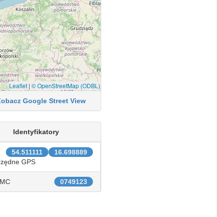
Leaflet
|
© OpenStreetMap (ODBL)
Zobacz Google Street View
Identyfikatory
54.511111
16.698889
rzędne GPS
IMC
0749123