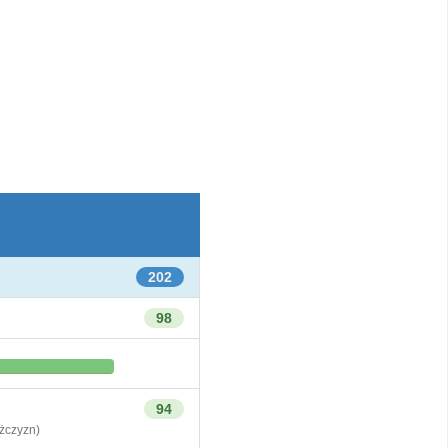
202
98
94
czyzn)