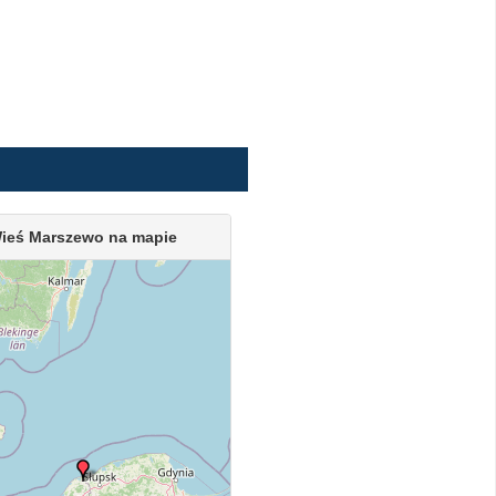
ieś Marszewo na mapie