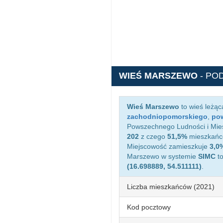
WIEŚ MARSZEWO
- PO
Wieś Marszewo
to wieś leżą
zachodniopomorskiego
,
pow
Powszechnego Ludności i Mies
202
z czego
51,5%
mieszkańcó
Miejscowość zamieszkuje
3,0
Marszewo w systemie
SIMC
t
(16.698889, 54.511111)
.
Liczba mieszkańców (2021)
Kod pocztowy