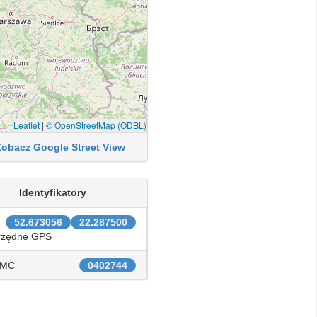
Leaflet
|
© OpenStreetMap (ODBL)
Zobacz Google Street View
Identyfikatory
52.673056
22.287500
rzędne GPS
IMC
0402744