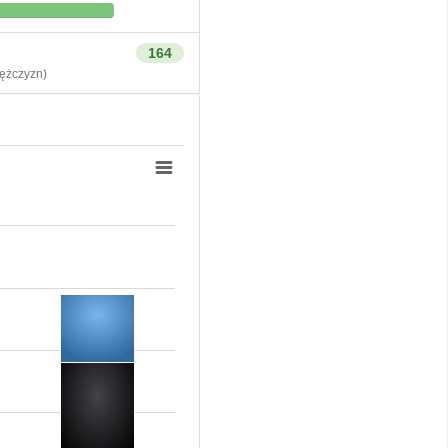
164
żczyzn)