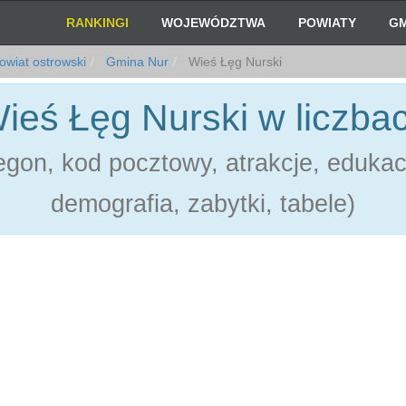
RANKINGI
WOJEWÓDZTWA
POWIATY
GM
wiat ostrowski
Gmina Nur
Wieś Łęg Nurski
ieś Łęg Nurski w liczba
gon, kod pocztowy, atrakcje, edukac
demografia, zabytki, tabele)