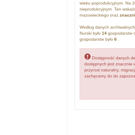
wieku poprodukcyjnym. Na 1
nieprodukcyjnym. Ten wskaźn
mazowieckiego oraz
znaczn
Według danych archiwalnyc
Nurski było
14
gospodarstw d
gospodarstw było
6
.
Dostępność danych dem
dostępnych jest znacznie 
przyrost naturalny, migr
zachęcamy do do zapoznani