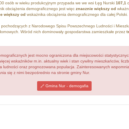
00 osób w wieku produkcyjnym przypada we we wsi Łęg Nurski
107,1
o
ik obciążenia demograficznego jest więc
znacznie większy od
wkażni
ie większy od
wskażnika obciążenia demograficznego dla całej Polski.
h pochodzących z Narodowego Spisu Powszechnego Ludności i Miesz
omowych. Wśród nich dominowały gospodarstwa zamieszkałe przez
t
ograficznych jest mocno ograniczona dla miejscowości statystycznyc
więcej wskaźników m.in. aktualny wiek i stan cywilny mieszkańców, lic
acja ludności oraz prognozowana populacja. Zainteresowanych wspomn
a się z nimi bezpośrednio na stronie gminy Nur.
Gmina Nur - demogafia