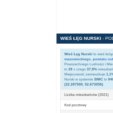
WIEŚ ŁĘG NURSKI
- PO
Wieś Łęg Nurski
to wieś leżą
mazowieckiego
,
powiatu os
Powszechnego Ludności i Mies
to
29
z czego
37,9%
mieszkańc
Miejscowość zamieszkuje
1,1
Nurski w systemie
SIMC
to
04
(22.287500, 52.673056)
.
Liczba mieszkańców (2021)
Kod pocztowy