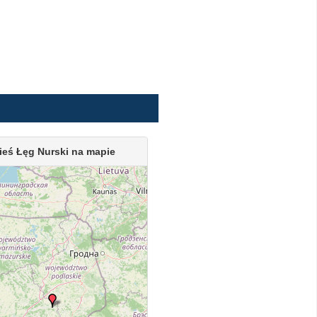
ieś Łęg Nurski na mapie