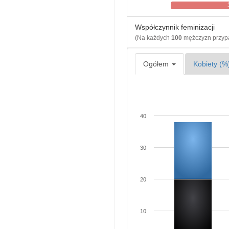
Współczynnik feminizacji
(Na każdych
100
mężczyzn przy
Ogółem
Kobiety (%
40
30
20
10