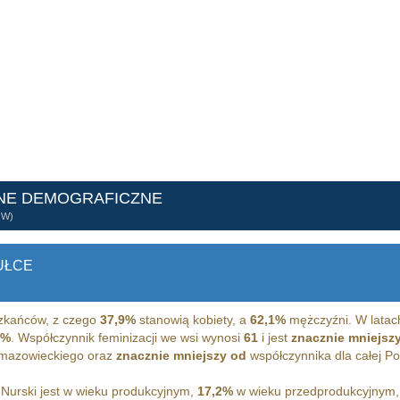
NE DEMOGRAFICZNE
ÓW)
UŁCE
kańców, z czego
37,9%
stanowią kobiety, a
62,1%
mężczyźni. W latac
7%
. Współczynnik feminizacji we wsi wynosi
61
i jest
znacznie mniejsz
 mazowieckiego oraz
znacznie mniejszy od
współczynnika dla całej Pol
Nurski jest w wieku produkcyjnym,
17,2%
w wieku przedprodukcyjnym