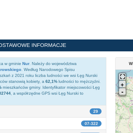
DSTAWOWE INFORMACJE
ca w gminie
Nur
. Należy do województwa
W
trowskiego
. Według Narodowego Spisu
zkań z 2021 roku liczba ludności we wsi Łęg Nurski
ów stanowią kobiety, a
62,1%
ludności to mężczyźni.
%
mieszkańców gminy. Identyfikator miejscowości Łęg
02744
, a współrzędne GPS wsi Łęg Nurski to
29
07-322