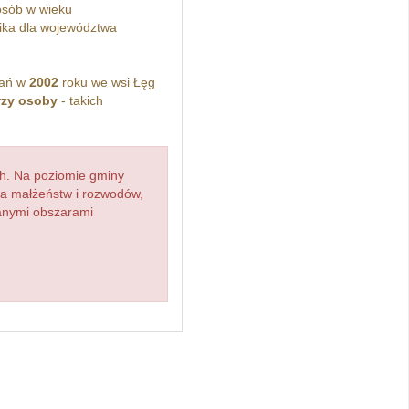
sób w wieku
ka dla województwa
kań w
2002
roku we wsi Łęg
rzy osoby
- takich
h. Na poziomie gminy
zba małżeństw i rozwodów,
ianymi obszarami