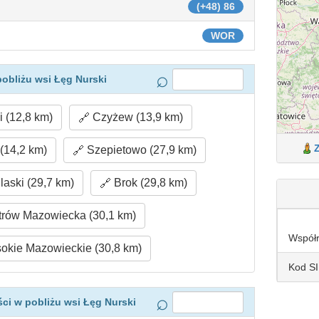
(+48) 86
WOR
obliżu wsi Łęg Nurski
 (12,8 km)
Czyżew (13,9 km)
(14,2 km)
Szepietowo (27,9 km)
aski (29,7 km)
Brok (29,8 km)
rów Mazowiecka (30,1 km)
Współ
kie Mazowieckie (30,8 km)
Kod S
ci w pobliżu wsi Łęg Nurski