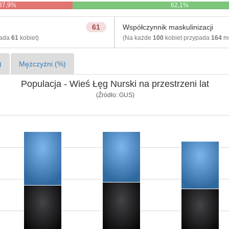
37,9%
62,1%
61
Współczynnik maskulinizacji
pada
61
kobiet)
(Na każde
100
kobiet przypada
164
mę
)
Mężczyźni (%)
Populacja - Wieś Łęg Nurski na przestrzeni lat
(Źródło: GUS)