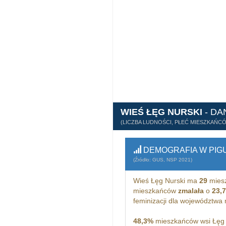
WIEŚ ŁĘG NURSKI
- DA
(LICZBA LUDNOŚCI, PŁEĆ MIESZKAŃC
DEMOGRAFIA W PIG
(Źródło: GUS, NSP 2021)
Wieś Łęg Nurski ma
29
miesz
mieszkańców
zmalała
o
23,
feminizacji dla województwa
48,3%
mieszkańców wsi Łęg 