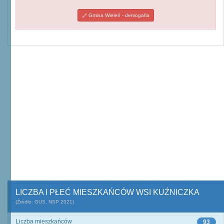
Gmina Wieleń - demogafia
LICZBA I PŁEĆ MIESZKAŃCÓW WSI KUŹNICZKA
(Źródło: GUS, NSP 2021)
Liczba mieszkańców
93