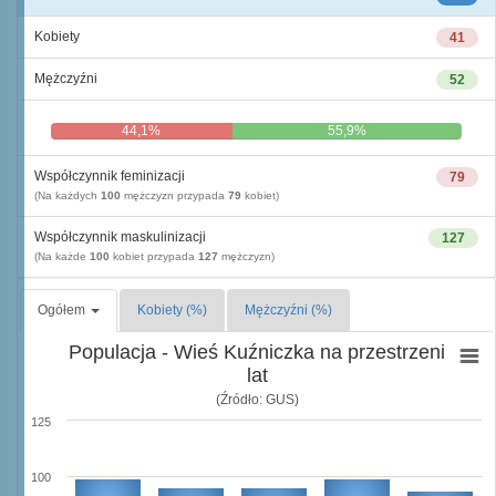
Kobiety
41
Mężczyźni
52
44,1%
55,9%
Współczynnik feminizacji
79
(Na każdych
100
mężczyzn przypada
79
kobiet)
Współczynnik maskulinizacji
127
(Na każde
100
kobiet przypada
127
mężczyzn)
Ogółem
Kobiety (%)
Mężczyźni (%)
Populacja - Wieś Kuźniczka na przestrzeni
lat
(Źródło: GUS)
125
100