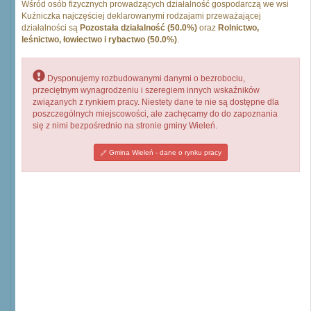
Wśród osób fizycznych prowadzących działalność gospodarczą we wsi
Kuźniczka najczęściej deklarowanymi rodzajami przeważającej
działalności są
Pozostała działalność (50.0%)
oraz
Rolnictwo,
leśnictwo, łowiectwo i rybactwo (50.0%)
.
Dysponujemy rozbudowanymi danymi o bezrobociu,
przeciętnym wynagrodzeniu i szeregiem innych wskaźników
związanych z rynkiem pracy. Niestety dane te nie są dostępne dla
poszczególnych miejscowości, ale zachęcamy do do zapoznania
się z nimi bezpośrednio na stronie gminy Wieleń.
Gmina Wieleń - dane o rynku pracy