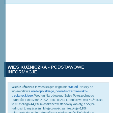
WIEŚ KUŹNICZKA
- PODSTAWOWE
INFORMACJE
Wieś Kuźniczka
to wieś leżąca w gminie
Wieleń
. Należy do
województwa
wielkopolskiego
,
powiatu czarnkowsko-
trzcianeckiego
. Według Narodowego Spisu Powszechnego
Ludności i Mieszkań z 2021 roku liczba ludności we wsi Kuźniczka
to
93
z czego
44,1%
mieszkańców stanowią kobiety, a
55,9%
ludności to mężczyźni. Miejscowość zamieszkuje
0,8%
mieszkańców gminy. Identyfikator miejscowości Kuźniczka w