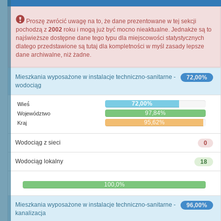
Proszę zwrócić uwagę na to, że dane prezentowane w tej sekcji
pochodzą z
2002
roku i mogą już być mocno nieaktualne. Jednakże są to
najświeższe dostępne dane tego typu dla miejscowości statystycznych
dlatego przedstawione są tutaj dla kompletności w myśl zasady lepsze
dane archiwalne, niż żadne.
Mieszkania wyposażone w instalacje techniczno-sanitarne -
72,00%
wodociąg
72,00%
Wieś
97,84%
Województwo
95,62%
Kraj
Wodociąg z sieci
0
Wodociąg lokalny
18
0,0%
100,0%
Mieszkania wyposażone w instalacje techniczno-sanitarne -
96,00%
kanalizacja