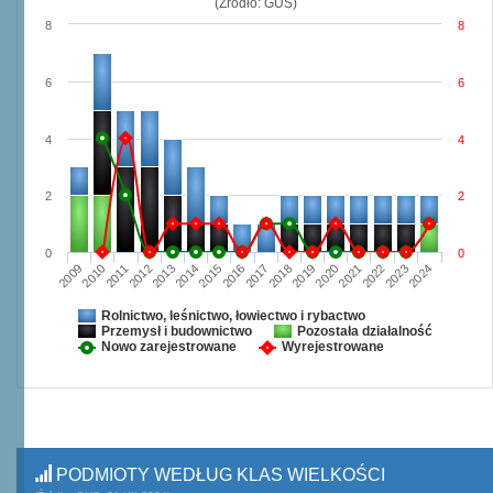
(Źródło: GUS)
8
8
6
6
4
4
2
2
0
0
2009
2010
2011
2012
2013
2014
2015
2016
2017
2018
2019
2020
2021
2022
2023
2024
Rolnictwo, leśnictwo, łowiectwo i rybactwo
Przemysł i budownictwo
Pozostała działalność
Nowo zarejestrowane
Wyrejestrowane
PODMIOTY WEDŁUG KLAS WIELKOŚCI