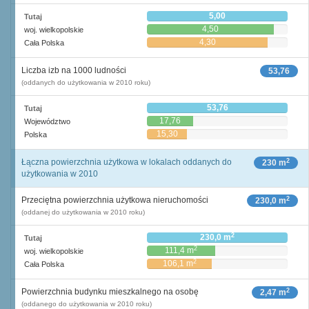
5,00
Tutaj
4,50
woj. wielkopolskie
4,30
Cała Polska
Liczba izb na 1000 ludności
53,76
(oddanych do użytkowania w 2010 roku)
53,76
Tutaj
17,76
Województwo
15,30
Polska
2
Łączna powierzchnia użytkowa w lokalach oddanych do
230 m
użytkowania w 2010
2
Przeciętna powierzchnia użytkowa nieruchomości
230,0 m
(oddanej do użytkowania w 2010 roku)
2
230,0 m
Tutaj
2
111,4 m
woj. wielkopolskie
2
106,1 m
Cała Polska
2
Powierzchnia budynku mieszkalnego na osobę
2,47 m
(oddanego do użytkowania w 2010 roku)