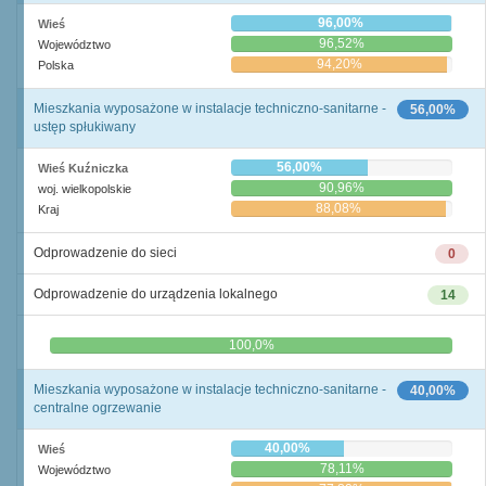
96,00%
Wieś
96,52%
Województwo
94,20%
Polska
Mieszkania wyposażone w instalacje techniczno-sanitarne -
56,00%
ustęp spłukiwany
56,00%
Wieś Kuźniczka
90,96%
woj. wielkopolskie
88,08%
Kraj
Odprowadzenie do sieci
0
Odprowadzenie do urządzenia lokalnego
14
0,0%
100,0%
Mieszkania wyposażone w instalacje techniczno-sanitarne -
40,00%
centralne ogrzewanie
40,00%
Wieś
78,11%
Województwo