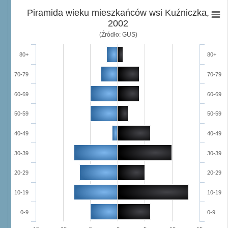
Piramida wieku mieszkańców wsi Kuźniczka,
2002
(Źródło: GUS)
80+
80+
70-79
70-79
60-69
60-69
50-59
50-59
40-49
40-49
30-39
30-39
20-29
20-29
10-19
10-19
0-9
0-9