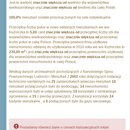
Jest to wartość
znacznie większa od
wartości dla województwa
wielkopolskiego oraz
znacznie większa od
średniej dla całej Polski.
100,0%
mieszkań zostało przeznaczonych na cele indywidualne.
Przeciętna liczba pokoi w nowo oddanych mieszkaniach we wsi
Kuźniczka to
5,00
i jest
znacznie większa od
przeciętnej liczby izb dla
województwa wielkopolskiego oraz
znacznie większa od
przeciętnej
liczby pokoi w całej Polsce. Przeciętna powierzchnia użytkowa
nieruchomości oddanej do użytkowania w 2010 roku we wsi Kuźniczka to
2
230,00 m
i jest
znacznie większa od
przeciętnej powierzchni użytkowej
dla województwa wielkopolskiego oraz
znacznie większa od
przeciętnej
powierzchni nieruchomości w całej Polsce.
Według danych archiwalnych pochodzących z Narodowego Spisu
Powszechnego Ludności i Mieszkań z
2002
roku dotyczących instalacji
techniczno-sanitarnych na
25
zamieszkałych wówczas mieszkań
18
mieszkań przyłączonych było do wodociągu,
14
nieruchomości
wyposażonych było w ustęp spłukiwany,
10
korzystało z centralnego
ogrzewania, a
15
z pieców grzewczych. Z kanalizacji korzystały
24
budynki mieszkalne , a
0
podłączonych było do gazu sieciowego.
Posiadamy również dane o cenach transakcyjnych lokali