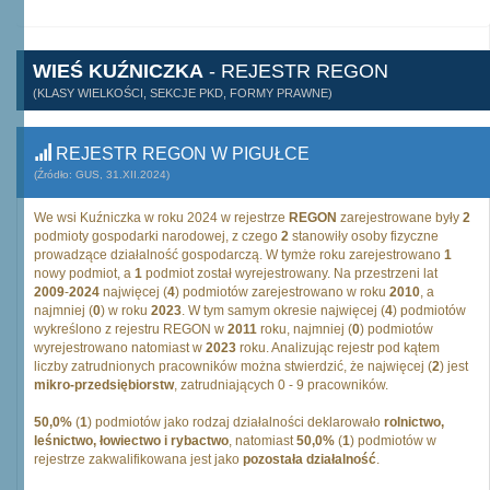
WIEŚ KUŹNICZKA
- REJESTR REGON
(KLASY WIELKOŚCI, SEKCJE PKD, FORMY PRAWNE)
REJESTR REGON W PIGUŁCE
(Źródło: GUS, 31.XII.2024)
We wsi Kuźniczka w roku 2024 w rejestrze
REGON
zarejestrowane były
2
podmioty gospodarki narodowej, z czego
2
stanowiły osoby fizyczne
prowadzące działalność gospodarczą. W tymże roku zarejestrowano
1
nowy podmiot, a
1
podmiot został wyrejestrowany. Na przestrzeni lat
2009
-
2024
najwięcej (
4
) podmiotów zarejestrowano w roku
2010
, a
najmniej (
0
) w roku
2023
. W tym samym okresie najwięcej (
4
) podmiotów
wykreślono z rejestru REGON w
2011
roku, najmniej (
0
) podmiotów
wyrejestrowano natomiast w
2023
roku. Analizując rejestr pod kątem
liczby zatrudnionych pracowników można stwierdzić, że najwięcej (
2
) jest
mikro-przedsiębiorstw
, zatrudniających 0 - 9 pracowników.
50,0%
(
1
) podmiotów jako rodzaj działalności deklarowało
rolnictwo,
leśnictwo, łowiectwo i rybactwo
, natomiast
50,0%
(
1
) podmiotów w
rejestrze zakwalifikowana jest jako
pozostała działalność
.