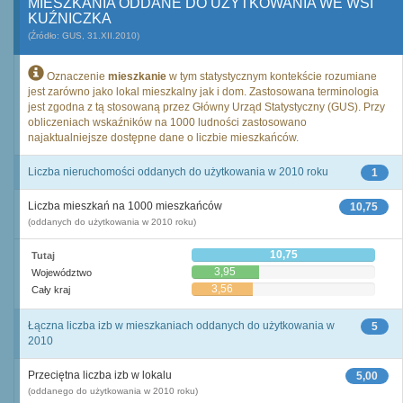
MIESZKANIA ODDANE DO UŻYTKOWANIA WE WSI
KUŹNICZKA
(Źródło: GUS, 31.XII.2010)
Oznaczenie
mieszkanie
w tym statystycznym kontekście rozumiane
jest zarówno jako lokal mieszkalny jak i dom. Zastosowana terminologia
jest zgodna z tą stosowaną przez Główny Urząd Statystyczny (GUS). Przy
obliczeniach wskaźników na 1000 ludności zastosowano
najaktualniejsze dostępne dane o liczbie mieszkańców.
Liczba nieruchomości oddanych do użytkowania w 2010 roku
1
Liczba mieszkań na 1000 mieszkańców
10,75
(oddanych do użytkowania w 2010 roku)
10,75
Tutaj
3,95
Województwo
3,56
Cały kraj
Łączna liczba izb w mieszkaniach oddanych do użytkowania w
5
2010
Przeciętna liczba izb w lokalu
5,00
(oddanego do użytkowania w 2010 roku)