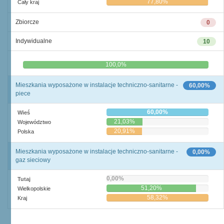
77,80%
Cały kraj
Zbiorcze
0
Indywidualne
10
0,0%
100,0%
Mieszkania wyposażone w instalacje techniczno-sanitarne -
60,00%
piece
60,00%
Wieś
21,03%
Województwo
20,91%
Polska
Mieszkania wyposażone w instalacje techniczno-sanitarne -
0,00%
gaz sieciowy
0,00%
Tutaj
51,20%
Wielkopolskie
58,32%
Kraj