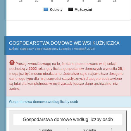
15
10
5
0
5
10
15
Kobiety
Mężczyźni
GOSPODARSTWA DOMOWE WE WSI KUŹNICZKA
(Źródło: Narodowy Spis Powszechny Ludności i Mieszkań 2002)
Proszę zwrócić uwagę na to, że dane prezentowane w tej sekcji
pochodzą z
2002
roku, gdy liczba gospodarstw domowych wynosiła
25
, i
mogą już być mocno nieaktualne. Jednakże są to najświeższe dostępne
dane tego typu dla miejscowości statystycznych dlatego przedstawione
są tutaj dla kompletności w myśl zasady lepsze dane archiwalne, niż
żadne.
Gospodarstwa domowe według liczby osób
Gospodarstwa domowe według liczby osób
1 osoba
2 osoby