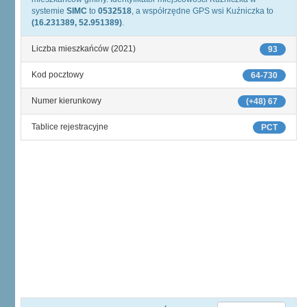
systemie
SIMC
to
0532518
, a współrzędne GPS wsi Kuźniczka to
(16.231389, 52.951389)
.
Liczba mieszkańców (2021)
93
Kod pocztowy
64-730
Numer kierunkowy
(+48) 67
Tablice rejestracyjne
PCT