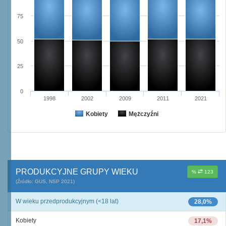
75
50
25
0
1998
2002
2009
2011
2021
Kobiety
Mężczyźni
PRODUKCYJNE GRUPY WIEKU
%
123
(Źródło: GUS, NSP 2021)
W wieku przedprodukcyjnym (<18 lat)
28,0%
Kobiety
17,1%