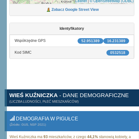
Leaflet
|
© OpenStreetMap (ODBL)
Zobacz Google Street View
Identyfikatory
Współrzędne GPS
52.951389
16.231389
Kod SIMC
0532518
WIEŚ KUŹNICZKA
- DANE DEMOGRAFICZNE
(LICZBA LUDNOŚCI, PŁEĆ MIESZKAŃCÓW)
DEMOGRAFIA W PIGUŁCE
(Źródło: GUS, NSP 2021)
Wieś Kuźniczka ma
93
mieszkańców, z czego
44,1%
stanowią kobiety, a