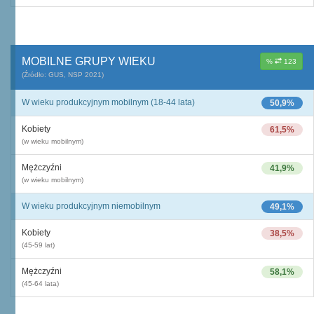
MOBILNE GRUPY WIEKU
%
123
(Źródło: GUS, NSP 2021)
W wieku produkcyjnym mobilnym (18-44 lata)
50,9%
Kobiety
61,5%
(w wieku mobilnym)
Mężczyźni
41,9%
(w wieku mobilnym)
W wieku produkcyjnym niemobilnym
49,1%
Kobiety
38,5%
(45-59 lat)
Mężczyźni
58,1%
(45-64 lata)