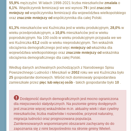
55,9%
mężczyźni. W latach 1998-2021 liczba mieszkańców
zmalała
o
6,1%
. Współczynnik feminizacji we wsi wynosi
79
i jest
znacznie
mniejszy od
współczynnika feminizacji dla województwa wielkopolskiego
oraz
znacznie mniejszy od
współczynnika dla całej Polski.
61,3%
mieszkańców wsi Kuźniczka jest w wieku produkcyjnym,
28,0%
w
wieku przedprodukcyjnym, a
10,8%
mieszkańców jest w wieku
poprodukcyjnym. Na 100 osób w wieku produkcyjnym przypada we we
wsi Kuźniczka
63,2
osób w wieku nieprodukcyjnym. Ten wskaźnik
obciążenia demograficznego jest więc
mniejszy od
wkażnika dla
województwa wielkopolskiego oraz
znacznie mniejszy od
wskażnika
obciążenia demograficznego dla całej Polski.
Według danych archiwalnych pochodzących z Narodowego Spisu
Powszechnego Ludności i Mieszkań w
2002
roku we wsi Kuźniczka było
25
gospodarstw domowych. Wśród nich dominowały gospodarstwa
zamieszkałe przez
pięc lub więcej osób
- takich gospodarstw było
10
.
Dostępność danych demograficznych jest mocno ograniczona
dla miejscowości statystycznych. Na poziomie gminy dostępnych
jest znacznie więcej wskaźników m.in. aktualny wiek i stan cywilny
mieszkańców, liczba małżeństw i rozwodów, przyrost naturalny,
migracja ludności oraz prognozowana populacja.
Zainteresowanych wspomnianymi obszarami zachęcamy do do
zapoznania się z nimi bezpośrednio na stronie gminy Wieleń.