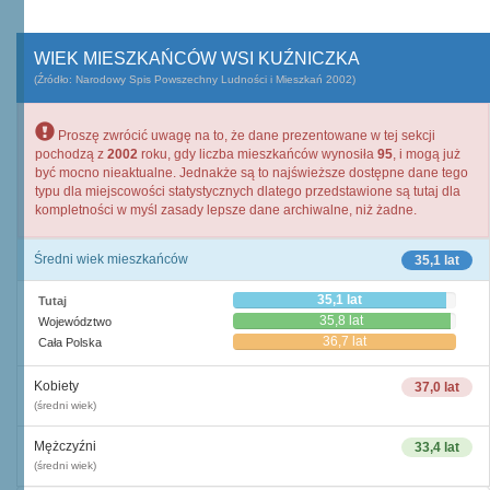
WIEK MIESZKAŃCÓW WSI KUŹNICZKA
(Źródło: Narodowy Spis Powszechny Ludności i Mieszkań 2002)
Proszę zwrócić uwagę na to, że dane prezentowane w tej sekcji
pochodzą z
2002
roku, gdy liczba mieszkańców wynosiła
95
, i mogą już
być mocno nieaktualne. Jednakże są to najświeższe dostępne dane tego
typu dla miejscowości statystycznych dlatego przedstawione są tutaj dla
kompletności w myśl zasady lepsze dane archiwalne, niż żadne.
Średni wiek mieszkańców
35,1 lat
35,1 lat
Tutaj
35,8 lat
Województwo
36,7 lat
Cała Polska
Kobiety
37,0 lat
(średni wiek)
Mężczyźni
33,4 lat
(średni wiek)