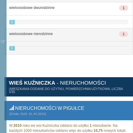
wieloosobowe dwurodzinne
1
1
wieloosobowe nierodzinne
1
1
WIEŚ KUŹNICZKA
- NIERUCHOMOŚCI
(MIESZKANIA ODDANE DO UŻYTKU, POWIERZCHNIA UŻYTKOWA, LICZBA
IZB)
NIERUCHOMOŚCI W PIGUŁCE
(Źródło: GUS, 31.XII.2010)
W
2010
roku we wsi Kuźniczka oddano do użytku
1
mieszkanie. Na
każdych 1000 mieszkańców oddano więc do użytku
10,75
nowych lokali.