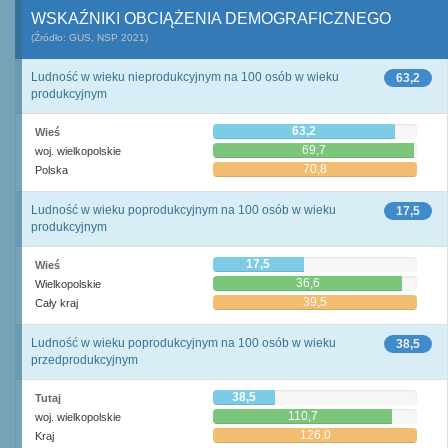
WSKAŹNIKI OBCIĄŻENIA DEMOGRAFICZNEGO
(Źródło: GUS, NSP 2021)
Ludność w wieku nieprodukcyjnym na 100 osób w wieku
63,2
produkcyjnym
63,2
Wieś
69,7
woj. wielkopolskie
70,8
Polska
Ludność w wieku poprodukcyjnym na 100 osób w wieku
17,5
produkcyjnym
17,5
Wieś
36,6
Wielkopolskie
39,5
Cały kraj
Ludność w wieku poprodukcyjnym na 100 osób w wieku
38,5
przedprodukcyjnym
38,5
Tutaj
110,7
woj. wielkopolskie
126,0
Kraj