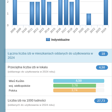
2
1
0
2011
2017
2012
2023
2018
2013
2024
2019
2008
2014
2020
2009
2015
2021
2010
2016
2022
Indywidualne
Łączna liczba izb w mieszkaniach oddanych do użytkowania w
18
2024
Przeciętna liczba izb w lokalu
4,50
(oddanego do użytkowania w 2024 roku)
4,50
Wieś Kuślin
3,78
woj. wielkopolskie
3,74
Polska
Liczba izb na 1000 ludności
27,73
(oddanych do użytkowania w 2024 roku)