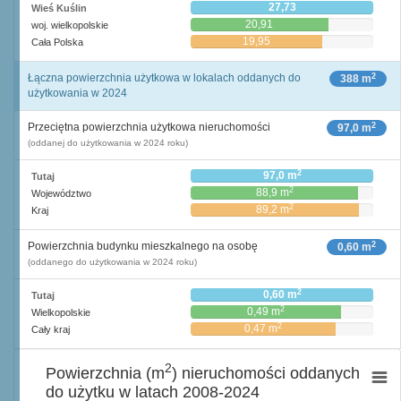
27,73
Wieś Kuślin
20,91
woj. wielkopolskie
19,95
Cała Polska
2
Łączna powierzchnia użytkowa w lokalach oddanych do
388 m
użytkowania w 2024
2
Przeciętna powierzchnia użytkowa nieruchomości
97,0 m
(oddanej do użytkowania w 2024 roku)
2
97,0 m
Tutaj
2
88,9 m
Województwo
2
89,2 m
Kraj
2
Powierzchnia budynku mieszkalnego na osobę
0,60 m
(oddanego do użytkowania w 2024 roku)
2
0,60 m
Tutaj
2
0,49 m
Wielkopolskie
2
0,47 m
Cały kraj
2
Powierzchnia (m
) nieruchomości oddanych
do użytku w latach 2008-2024