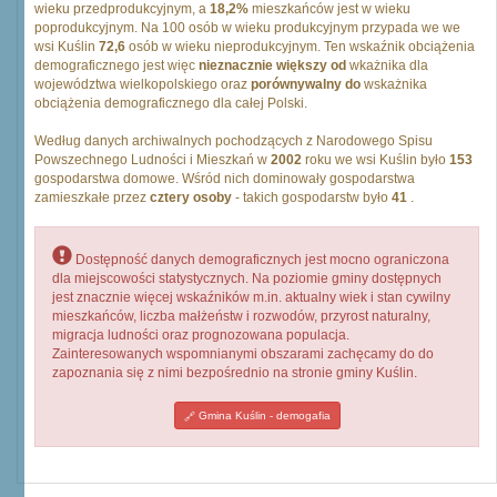
wieku przedprodukcyjnym, a
18,2%
mieszkańców jest w wieku
poprodukcyjnym. Na 100 osób w wieku produkcyjnym przypada we we
wsi Kuślin
72,6
osób w wieku nieprodukcyjnym. Ten wskaźnik obciążenia
demograficznego jest więc
nieznacznie większy od
wkażnika dla
województwa wielkopolskiego oraz
porównywalny do
wskażnika
obciążenia demograficznego dla całej Polski.
Według danych archiwalnych pochodzących z Narodowego Spisu
Powszechnego Ludności i Mieszkań w
2002
roku we wsi Kuślin było
153
gospodarstwa domowe. Wśród nich dominowały gospodarstwa
zamieszkałe przez
cztery osoby
- takich gospodarstw było
41
.
Dostępność danych demograficznych jest mocno ograniczona
dla miejscowości statystycznych. Na poziomie gminy dostępnych
jest znacznie więcej wskaźników m.in. aktualny wiek i stan cywilny
mieszkańców, liczba małżeństw i rozwodów, przyrost naturalny,
migracja ludności oraz prognozowana populacja.
Zainteresowanych wspomnianymi obszarami zachęcamy do do
zapoznania się z nimi bezpośrednio na stronie gminy Kuślin.
Gmina Kuślin - demogafia