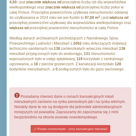
4,50
i jest
znacznie większa od
przeciętnej liczby izb dla województwa
wielkopolskiego oraz
znacznie większa od
przeciętnej liczby pokoi w
całej Polsce. Przeciętna powierzchnia użytkowa nieruchomości oddanej
2
do użytkowania w 2024 roku we wsi Kuślin to
97,00 m
i jest
większa od
przeciętnej powierzchni użytkowej dla województwa wielkopolskiego oraz
większa od
przeciętnej powierzchni nieruchomości w całej Polsce.
Według danych archiwalnych pochodzących z Narodowego Spisu
Powszechnego Ludności i Mieszkań z
2002
roku dotyczących instalacji
techniczno-sanitarnych na
138
zamieszkałych wówczas mieszkań
136
mieszkań przyłączonych było do wodociągu,
131
nieruchomości
wyposażonych było w ustęp spłukiwany,
119
korzystało z centralnego
ogrzewania, a
18
z pieców grzewczych. Z kanalizacji korzystało
128
budynków mieszkalnych , a
0
podłączonych było do gazu sieciowego.
Posiadamy również dane o cenach transakcyjnych lokali
mieszkalnych zarówno na rynku pierwotnym jak i na rynku wtórnym.
Niestety dane te nie są dostępne dla jednostek administracyjnych
mniejszych od powiatów. Zapraszamy do zapoznania się z nimi
bezpośrednio na stronie powiatu nowotomyskiego.
Powiat nowotomyski - ceny transakcyjne mieszkań