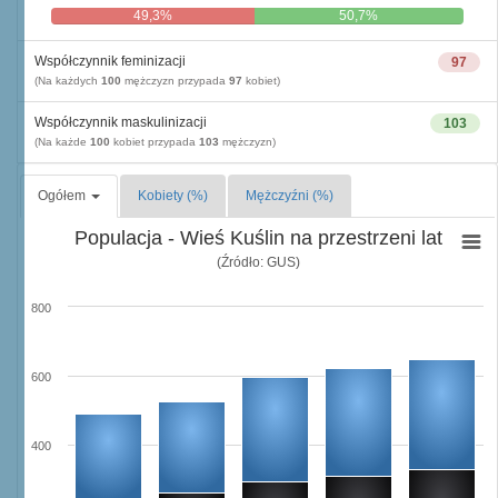
49,3%
50,7%
Współczynnik feminizacji
97
(Na każdych
100
mężczyzn przypada
97
kobiet)
Współczynnik maskulinizacji
103
(Na każde
100
kobiet przypada
103
mężczyzn)
Ogółem
Kobiety (%)
Mężczyźni (%)
Populacja - Wieś Kuślin na przestrzeni lat
(Źródło: GUS)
800
600
400