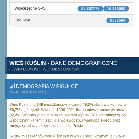
Współrzędne GPS
52.362778
16.315000
Kod SIMC
0587560
WIEŚ KUŚLIN
- DANE DEMOGRAFICZNE
(LICZBA LUDNOŚCI, PŁEĆ MIESZKAŃCÓW)
DEMOGRAFIA W PIGUŁCE
(Źródło: GUS, NSP 2021)
Wieś Kuślin ma
649
mieszkańców, z czego
49,3%
stanowią kobiety, a
50,7%
mężczyźni. W latach 1998-2021 liczba mieszkańców
wzrosła
o
32,2%
. Współczynnik feminizacji we wsi wynosi
97
i jest
mniejszy od
współczynnika feminizacji dla województwa wielkopolskiego oraz
mniejszy od
współczynnika dla całej Polski.
57,9%
mieszkańców wsi Kuślin jest w wieku produkcyjnym,
23,9%
w