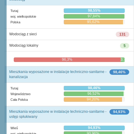
98,55%
Tutaj
97,84%
woj. wielkopolskie
95,62%
Polska
Wodociąg z sieci
131
Wodociąg lokalny
5
96,3%
3,7%
Mieszkania wyposażone w instalacje techniczno-sanitarne -
98,46%
kanalizacja
98,46%
Tutaj
96,52%
Województwo
94,20%
Cała Polska
Mieszkania wyposażone w instalacje techniczno-sanitarne -
94,93%
ustęp spłukiwany
94,93%
Wieś
90,96%
woj. wielkopolskie