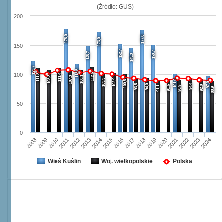
(Źródło: GUS)
200
178,0
177,0
173,0
150
152,7
150,7
148,7
145,3
123,7
118,5
112,6
100
111,8
111,4
108,3
108,1
107,3
103,3
102,9
101,0
100,5
97,0
94,4
93,5
94,0
91,6
92,0
91,1
90,9
88,9
50
0
2008
2009
2010
2011
2012
2013
2014
2015
2016
2017
2018
2019
2020
2021
2022
2023
2024
Wieś Kuślin
Woj. wielkopolskie
Polska