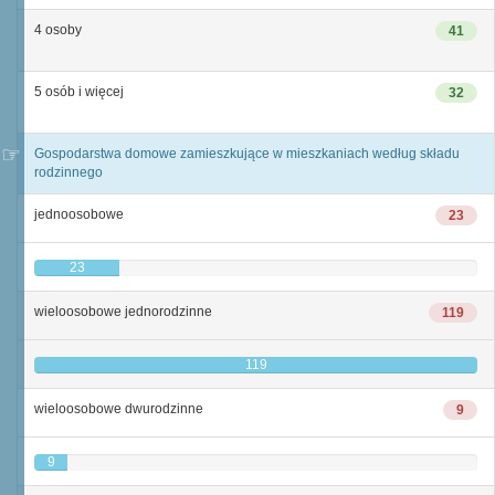
4 osoby
41
5 osób i więcej
32
Gospodarstwa domowe zamieszkujące w mieszkaniach według składu
rodzinnego
jednoosobowe
23
23
wieloosobowe jednorodzinne
119
119
wieloosobowe dwurodzinne
9
9