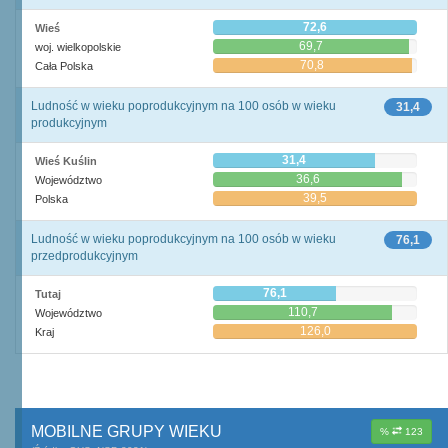
72,6
Wieś
69,7
woj. wielkopolskie
70,8
Cała Polska
Ludność w wieku poprodukcyjnym na 100 osób w wieku
31,4
produkcyjnym
31,4
Wieś Kuślin
36,6
Województwo
39,5
Polska
Ludność w wieku poprodukcyjnym na 100 osób w wieku
76,1
przedprodukcyjnym
76,1
Tutaj
110,7
Województwo
126,0
Kraj
MOBILNE GRUPY WIEKU
%
123