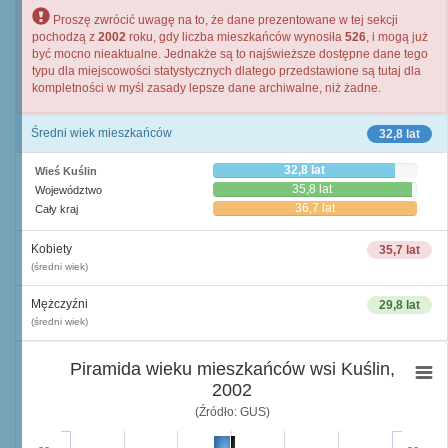
Proszę zwrócić uwagę na to, że dane prezentowane w tej sekcji
pochodzą z
2002
roku, gdy liczba mieszkańców wynosiła
526
, i mogą już
być mocno nieaktualne. Jednakże są to najświeższe dostępne dane tego
typu dla miejscowości statystycznych dlatego przedstawione są tutaj dla
kompletności w myśl zasady lepsze dane archiwalne, niż żadne.
Średni wiek mieszkańców
32,8 lat
32,8 lat
Wieś Kuślin
35,8 lat
Województwo
36,7 lat
Cały kraj
Kobiety
35,7 lat
(średni wiek)
Mężczyźni
29,8 lat
(średni wiek)
Piramida wieku mieszkańców wsi Kuślin,
2002
(Źródło: GUS)