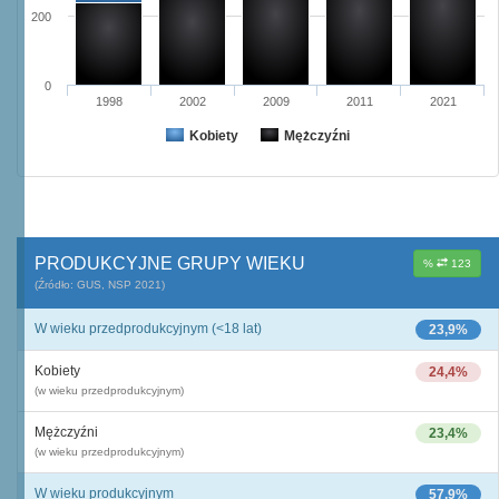
200
0
1998
2002
2009
2011
2021
Kobiety
Mężczyźni
PRODUKCYJNE GRUPY WIEKU
%
123
(Źródło: GUS, NSP 2021)
W wieku przedprodukcyjnym (<18 lat)
23,9%
Kobiety
24,4%
(w wieku przedprodukcyjnym)
Mężczyźni
23,4%
(w wieku przedprodukcyjnym)
W wieku produkcyjnym
57,9%