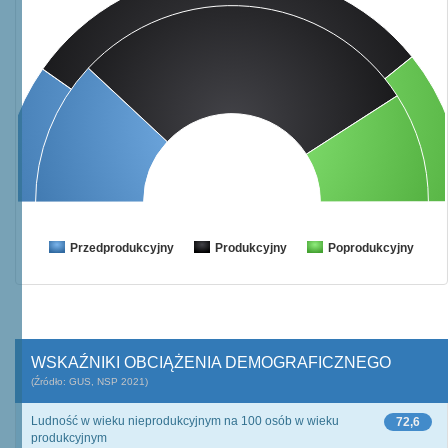
Przedprodukcyjny
Produkcyjny
Poprodukcyjny
WSKAŹNIKI OBCIĄŻENIA DEMOGRAFICZNEGO
(Źródło: GUS, NSP 2021)
Ludność w wieku nieprodukcyjnym na 100 osób w wieku
72,6
produkcyjnym