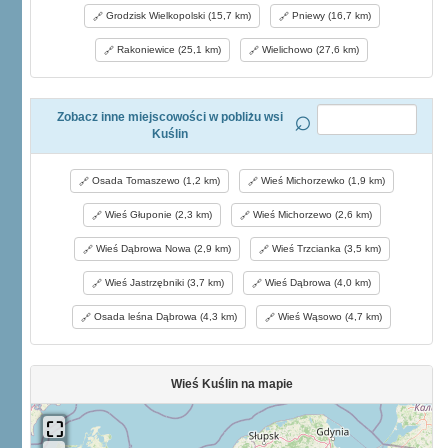
Grodzisk Wielkopolski (15,7 km)
Pniewy (16,7 km)
Rakoniewice (25,1 km)
Wielichowo (27,6 km)
Zobacz inne miejscowości w pobliżu wsi
Kuślin
Osada Tomaszewo (1,2 km)
Wieś Michorzewko (1,9 km)
Wieś Głuponie (2,3 km)
Wieś Michorzewo (2,6 km)
Wieś Dąbrowa Nowa (2,9 km)
Wieś Trzcianka (3,5 km)
Wieś Jastrzębniki (3,7 km)
Wieś Dąbrowa (4,0 km)
Osada leśna Dąbrowa (4,3 km)
Wieś Wąsowo (4,7 km)
Wieś Kuślin na mapie