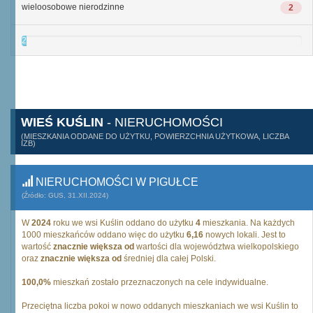
wieloosobowe nierodzinne
2
2
WIEŚ KUŚLIN
- NIERUCHOMOŚCI
(MIESZKANIA ODDANE DO UŻYTKU, POWIERZCHNIA UŻYTKOWA, LICZBA
IZB)
NIERUCHOMOŚCI W PIGUŁCE
(Źródło: GUS, 31.XII.2024)
W
2024
roku we wsi Kuślin oddano do użytku
4
mieszkania. Na każdych
1000 mieszkańców oddano więc do użytku
6,16
nowych lokali. Jest to
wartość
znacznie większa od
wartości dla województwa wielkopolskiego
oraz
znacznie większa od
średniej dla całej Polski.
100,0%
mieszkań zostało przeznaczonych na cele indywidualne.
Przeciętna liczba pokoi w nowo oddanych mieszkaniach we wsi Kuślin to