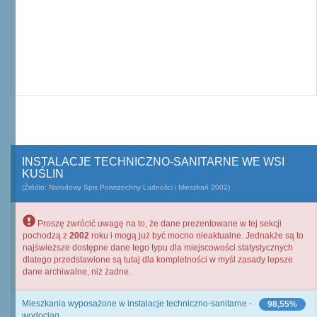
INSTALACJE TECHNICZNO-SANITARNE WE WSI
KUŚLIN
(Źródło: Narodowy Spis Powszechny Ludności i Mieszkań 2002)
Proszę zwrócić uwagę na to, że dane prezentowane w tej sekcji
pochodzą z
2002
roku i mogą już być mocno nieaktualne. Jednakże są to
najświeższe dostępne dane tego typu dla miejscowości statystycznych
dlatego przedstawione są tutaj dla kompletności w myśl zasady lepsze
dane archiwalne, niż żadne.
Mieszkania wyposażone w instalacje techniczno-sanitarne -
98,55%
wodociąg