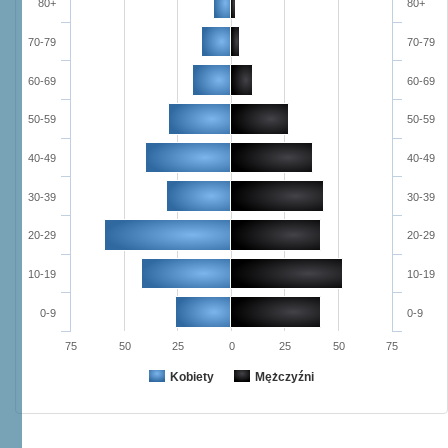
80+
80+
70-79
70-79
60-69
60-69
50-59
50-59
40-49
40-49
30-39
30-39
20-29
20-29
10-19
10-19
0-9
0-9
75
50
25
0
25
50
75
Kobiety
Mężczyźni