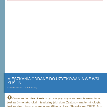
MIESZKANIA ODDANE DO UŻYTKOWANIA WE WSI
KUŚLIN
(Źródło: GUS, 31.XII.2024)
Oznaczenie
mieszkanie
w tym statystycznym kontekście rozumiane
jest zarówno jako lokal mieszkalny jak i dom. Zastosowana terminologia
jest zgodna z tą stosowaną przez Główny Urząd Statystyczny (GUS). Przy