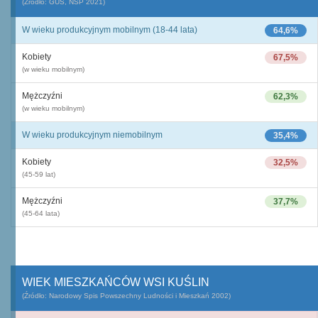
(Źródło: GUS, NSP 2021)
W wieku produkcyjnym mobilnym (18-44 lata)
64,6%
Kobiety
67,5%
(w wieku mobilnym)
Mężczyźni
62,3%
(w wieku mobilnym)
W wieku produkcyjnym niemobilnym
35,4%
Kobiety
32,5%
(45-59 lat)
Mężczyźni
37,7%
(45-64 lata)
WIEK MIESZKAŃCÓW WSI KUŚLIN
(Źródło: Narodowy Spis Powszechny Ludności i Mieszkań 2002)