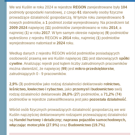
We wsi Kuślin w roku 2024 w rejestrze
REGON
zarejestrowane były
104
podmioty gospodarki narodowej, z czego
61
stanowiły osoby fizyczne
prowadzące działalność gospodarczą. W tymże roku zarejestrowano
5
nowych podmiotów, a
1
podmiot został wyrejestrowany. Na przestrzeni lat
2009
-
2024
najwięcej (
11
) podmiotów zarejestrowano w roku
2014
, a
najmniej (
1
) w roku
2017
. W tym samym okresie najwięcej (
9
) podmiotów
wykreślono z rejestru REGON w
2014
roku, najmniej (
1
) podmiotów
wyrejestrowano natomiast w
2024
roku.
Według danych z rejestru REGON wśród podmiotów posiadających
osobowość prawną we wsi Kuślin najwięcej (
11
) jest stanowiących
spólki
cywilne
. Analizując rejestr pod kątem liczby zatrudnionych pracowników
można stwierdzić, że najwięcej (
99
) jest
mikro-przedsiębiorstw
,
zatrudniających 0 - 9 pracowników.
2,9%
(
3
) podmiotów jako rodzaj działalności deklarowało
rolnictwo,
leśnictwo, łowiectwo i rybactwo
, jako
przemysł i budownictwo
swój
rodzaj działalności deklarowało
26,0%
(
27
) podmiotów, a
71,2%
(
74
)
podmiotów w rejestrze zakwalifikowana jest jako
pozostała działalność
.
Wśród osób fizycznych prowadzących działalność gospodarczą we wsi
Kuślin najczęściej deklarowanymi rodzajami przeważającej działalności
są
Handel hurtowy i detaliczny; naprawa pojazdów samochodowych,
włączając motocykle (27.9%)
oraz
Budownictwo (19.7%)
.