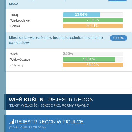
piece
13,04%
Tutaj
21,03%
Wielkopolskie
20,91%
Polska
Mieszkania wyposażone w instalacje techniczno-sanitarne -
0,00%
gaz sieciowy
0,00%
Wieś
51,20%
Województwo
58,32%
Cały kraj
WIEŚ KUŚLIN
- REJESTR REGON
(KLASY WIELKOŚCI, SEKCJE PKD, FORMY PRAWNE)
REJESTR REGON W PIGUŁCE
(Źródło: GUS, 31.XII.2024)