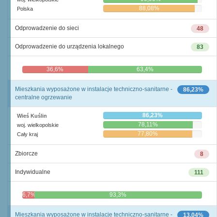
88,08%
Polska
Odprowadzenie do sieci
48
Odprowadzenie do urządzenia lokalnego
83
36,6%
63,4%
Mieszkania wyposażone w instalacje techniczno-sanitarne -
86,23%
centralne ogrzewanie
86,23%
Wieś Kuślin
78,11%
woj. wielkopolskie
77,80%
Cały kraj
Zbiorcze
8
Indywidualne
111
6,7%
93,3%
Mieszkania wyposażone w instalacje techniczno-sanitarne -
13,04%