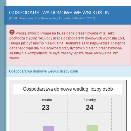
GOSPODARSTWA DOMOWE WE WSI KUŚLIN
(Źródło: Narodowy Spis Powszechny Ludności i Mieszkań 2002)
Proszę zwrócić uwagę na to, że dane prezentowane w tej sekcji
pochodzą z
2002
roku, gdy liczba gospodarstw domowych wynosiła
153
,
i mogą już być mocno nieaktualne. Jednakże są to najświeższe dostępne
dane tego typu dla miejscowości statystycznych dlatego przedstawione
są tutaj dla kompletności w myśl zasady lepsze dane archiwalne, niż
żadne.
Gospodarstwa domowe według liczby osób
Gospodarstwa domowe według liczby osób
1 osoba
2 osoby
23
24