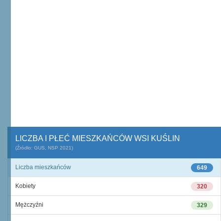
LICZBA I PŁEĆ MIESZKAŃCÓW WSI KUŚLIN
(Źródło: GUS, NSP 2021)
Liczba mieszkańców
649
Kobiety
320
Mężczyźni
329