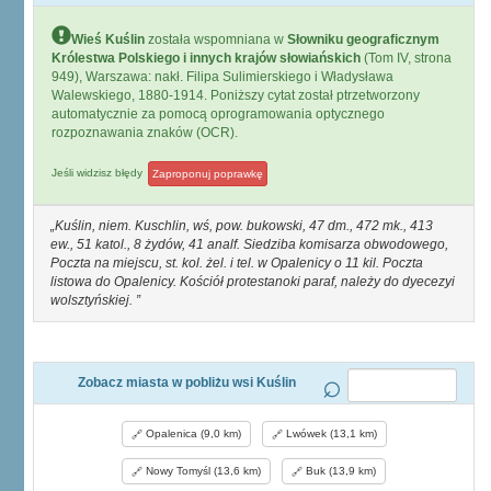
Wieś Kuślin
została wspomniana w
Słowniku geograficznym
Królestwa Polskiego i innych krajów słowiańskich
(Tom IV, strona
949), Warszawa: nakł. Filipa Sulimierskiego i Władysława
Walewskiego, 1880-1914. Poniższy cytat został ptrzetworzony
automatycznie za pomocą oprogramowania optycznego
rozpoznawania znaków (OCR).
Jeśli widzisz błędy
Zaproponuj poprawkę
Kuślin, niem. Kuschlin, wś, pow. bukowski, 47 dm., 472 mk., 413
ew., 51 katol., 8 żydów, 41 analf. Siedziba komisarza obwodowego,
Poczta na miejscu, st. kol. żel. i tel. w Opalenicy o 11 kil. Poczta
listowa do Opalenicy. Kościół protestanoki paraf, należy do dyecezyi
wolsztyńskiej.
Zobacz miasta w pobliżu wsi Kuślin
Opalenica (9,0 km)
Lwówek (13,1 km)
Nowy Tomyśl (13,6 km)
Buk (13,9 km)