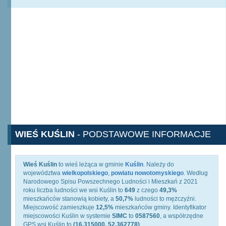
WIEŚ KUŚLIN
- PODSTAWOWE INFORMACJE
Wieś Kuślin
to wieś leżąca w gminie
Kuślin
. Należy do
województwa
wielkopolskiego
,
powiatu nowotomyskiego
. Według
Narodowego Spisu Powszechnego Ludności i Mieszkań z 2021
roku liczba ludności we wsi Kuślin to
649
z czego
49,3%
mieszkańców stanowią kobiety, a
50,7%
ludności to mężczyźni.
Miejscowość zamieszkuje
12,5%
mieszkańców gminy. Identyfikator
miejscowości Kuślin w systemie
SIMC
to
0587560
, a współrzędne
GPS wsi Kuślin to
(16.315000, 52.362778)
.