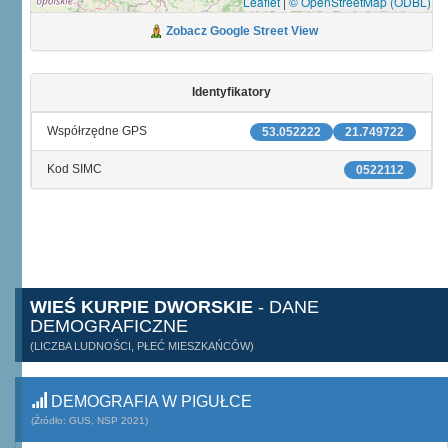
Leaflet
|
© OpenStreetMap (ODBL)
Zobacz Google Street View
Identyfikatory
Współrzędne GPS
53.052222
21.749722
Kod SIMC
0522112
WIEŚ KURPIE DWORSKIE
- DANE
DEMOGRAFICZNE
(LICZBA LUDNOŚCI, PŁEĆ MIESZKAŃCÓW)
DEMOGRAFIA W PIGUŁCE
(Źródło: GUS, NSP 2021)