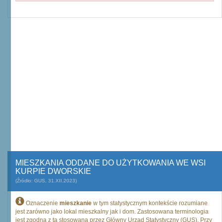
MIESZKANIA ODDANE DO UŻYTKOWANIA WE WSI
KURPIE DWORSKIE
(Źródło: GUS, 31.XII.2023)
Oznaczenie
mieszkanie
w tym statystycznym kontekście rozumiane
jest zarówno jako lokal mieszkalny jak i dom. Zastosowana terminologia
jest zgodna z tą stosowaną przez Główny Urząd Statystyczny (GUS). Przy