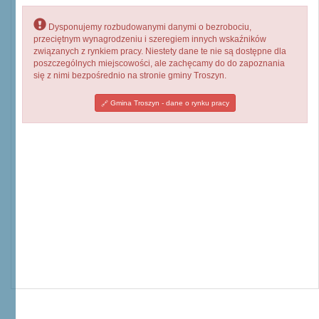
Dysponujemy rozbudowanymi danymi o bezrobociu,
przeciętnym wynagrodzeniu i szeregiem innych wskaźników
związanych z rynkiem pracy. Niestety dane te nie są dostępne dla
poszczególnych miejscowości, ale zachęcamy do do zapoznania
się z nimi bezpośrednio na stronie gminy Troszyn.
Gmina Troszyn - dane o rynku pracy