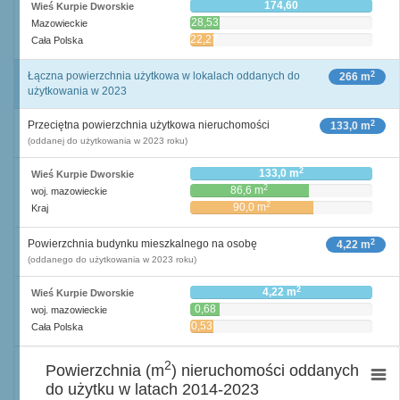
174,60
Wieś Kurpie Dworskie
28,53
Mazowieckie
22,27
Cała Polska
2
Łączna powierzchnia użytkowa w lokalach oddanych do
266 m
użytkowania w 2023
2
Przeciętna powierzchnia użytkowa nieruchomości
133,0 m
(oddanej do użytkowania w 2023 roku)
2
133,0 m
Wieś Kurpie Dworskie
2
86,6 m
woj. mazowieckie
2
90,0 m
Kraj
2
Powierzchnia budynku mieszkalnego na osobę
4,22 m
(oddanego do użytkowania w 2023 roku)
2
4,22 m
Wieś Kurpie Dworskie
0,68
woj. mazowieckie
2
m
0,53
Cała Polska
2
m
2
Powierzchnia (m
) nieruchomości oddanych
do użytku w latach 2014-2023