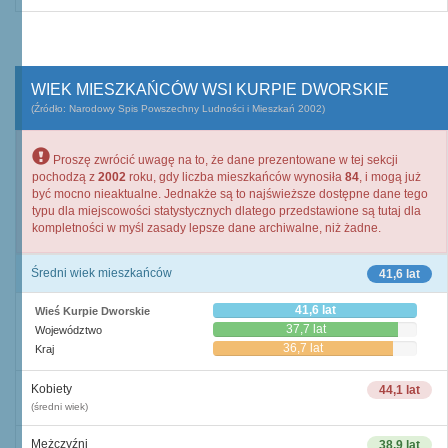
WIEK MIESZKAŃCÓW WSI KURPIE DWORSKIE
(Źródło: Narodowy Spis Powszechny Ludności i Mieszkań 2002)
Proszę zwrócić uwagę na to, że dane prezentowane w tej sekcji
pochodzą z
2002
roku, gdy liczba mieszkańców wynosiła
84
, i mogą już
być mocno nieaktualne. Jednakże są to najświeższe dostępne dane tego
typu dla miejscowości statystycznych dlatego przedstawione są tutaj dla
kompletności w myśl zasady lepsze dane archiwalne, niż żadne.
Średni wiek mieszkańców
41,6 lat
41,6 lat
Wieś Kurpie Dworskie
37,7 lat
Województwo
36,7 lat
Kraj
Kobiety
44,1 lat
(średni wiek)
Mężczyźni
38,9 lat