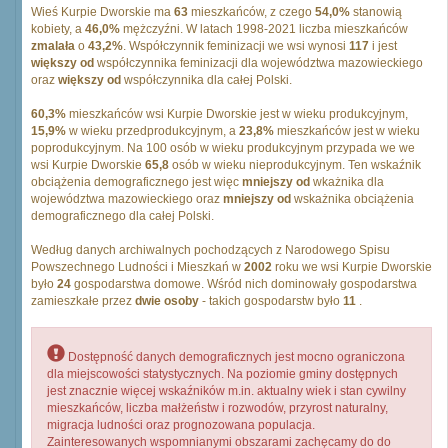
Wieś Kurpie Dworskie ma
63
mieszkańców, z czego
54,0%
stanowią
kobiety, a
46,0%
mężczyźni. W latach 1998-2021 liczba mieszkańców
zmalała
o
43,2%
. Współczynnik feminizacji we wsi wynosi
117
i jest
większy od
współczynnika feminizacji dla województwa mazowieckiego
oraz
większy od
współczynnika dla całej Polski.
60,3%
mieszkańców wsi Kurpie Dworskie jest w wieku produkcyjnym,
15,9%
w wieku przedprodukcyjnym, a
23,8%
mieszkańców jest w wieku
poprodukcyjnym. Na 100 osób w wieku produkcyjnym przypada we we
wsi Kurpie Dworskie
65,8
osób w wieku nieprodukcyjnym. Ten wskaźnik
obciążenia demograficznego jest więc
mniejszy od
wkażnika dla
województwa mazowieckiego oraz
mniejszy od
wskażnika obciążenia
demograficznego dla całej Polski.
Według danych archiwalnych pochodzących z Narodowego Spisu
Powszechnego Ludności i Mieszkań w
2002
roku we wsi Kurpie Dworskie
było
24
gospodarstwa domowe. Wśród nich dominowały gospodarstwa
zamieszkałe przez
dwie osoby
- takich gospodarstw było
11
.
Dostępność danych demograficznych jest mocno ograniczona
dla miejscowości statystycznych. Na poziomie gminy dostępnych
jest znacznie więcej wskaźników m.in. aktualny wiek i stan cywilny
mieszkańców, liczba małżeństw i rozwodów, przyrost naturalny,
migracja ludności oraz prognozowana populacja.
Zainteresowanych wspomnianymi obszarami zachęcamy do do