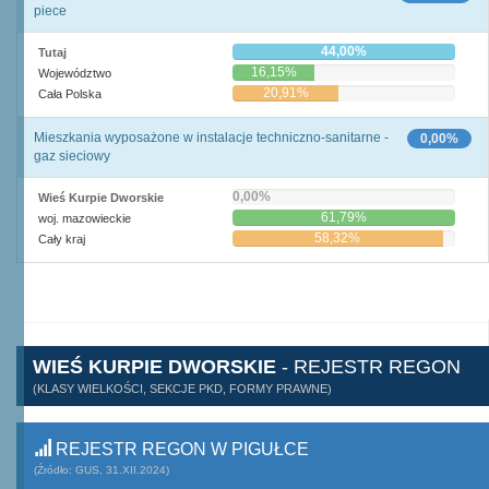
piece
44,00%
Tutaj
16,15%
Województwo
20,91%
Cała Polska
Mieszkania wyposażone w instalacje techniczno-sanitarne -
0,00%
gaz sieciowy
0,00%
Wieś Kurpie Dworskie
61,79%
woj. mazowieckie
58,32%
Cały kraj
WIEŚ KURPIE DWORSKIE
- REJESTR REGON
(KLASY WIELKOŚCI, SEKCJE PKD, FORMY PRAWNE)
REJESTR REGON W PIGUŁCE
(Źródło: GUS, 31.XII.2024)