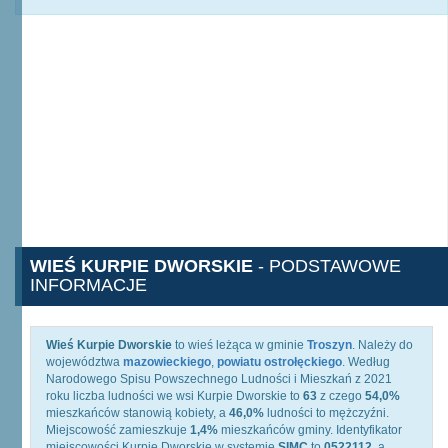
WIEŚ KURPIE DWORSKIE
- PODSTAWOWE
INFORMACJE
Wieś Kurpie Dworskie
to wieś leżąca w gminie
Troszyn
. Należy do
województwa
mazowieckiego
,
powiatu ostrołęckiego
. Według
Narodowego Spisu Powszechnego Ludności i Mieszkań z 2021
roku liczba ludności we wsi Kurpie Dworskie to
63
z czego
54,0%
mieszkańców stanowią kobiety, a
46,0%
ludności to mężczyźni.
Miejscowość zamieszkuje
1,4%
mieszkańców gminy. Identyfikator
miejscowości Kurpie Dworskie w systemie
SIMC
to
0522112
, a