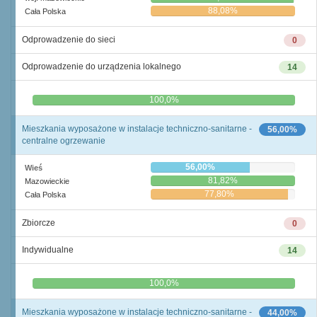
88,08%
Cała Polska
Odprowadzenie do sieci
0
Odprowadzenie do urządzenia lokalnego
14
0,0%
100,0%
Mieszkania wyposażone w instalacje techniczno-sanitarne -
56,00%
centralne ogrzewanie
56,00%
Wieś
81,82%
Mazowieckie
77,80%
Cała Polska
Zbiorcze
0
Indywidualne
14
0,0%
100,0%
Mieszkania wyposażone w instalacje techniczno-sanitarne -
44,00%