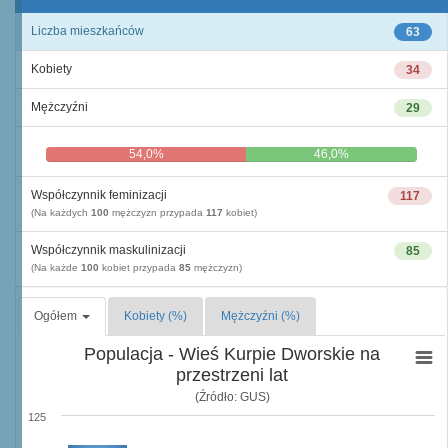
Liczba mieszkańców
63
Kobiety
34
Mężczyźni
29
54,0%
46,0%
Współczynnik feminizacji
117
(Na każdych
100
mężczyzn przypada
117
kobiet)
Współczynnik maskulinizacji
85
(Na każde
100
kobiet przypada
85
mężczyzn)
Ogółem
Kobiety (%)
Mężczyźni (%)
Populacja - Wieś Kurpie Dworskie na
przestrzeni lat
(Źródło: GUS)
125