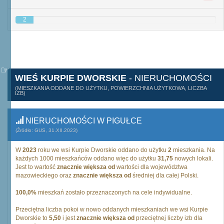
2
WIEŚ KURPIE DWORSKIE
- NIERUCHOMOŚCI
(MIESZKANIA ODDANE DO UŻYTKU, POWIERZCHNIA UŻYTKOWA, LICZBA
IZB)
NIERUCHOMOŚCI W PIGUŁCE
(Źródło: GUS, 31.XII.2023)
W
2023
roku we wsi Kurpie Dworskie oddano do użytku
2
mieszkania. Na
każdych 1000 mieszkańców oddano więc do użytku
31,75
nowych lokali.
Jest to wartość
znacznie większa od
wartości dla województwa
mazowieckiego oraz
znacznie większa od
średniej dla całej Polski.
100,0%
mieszkań zostało przeznaczonych na cele indywidualne.
Przeciętna liczba pokoi w nowo oddanych mieszkaniach we wsi Kurpie
Dworskie to
5,50
i jest
znacznie większa od
przeciętnej liczby izb dla