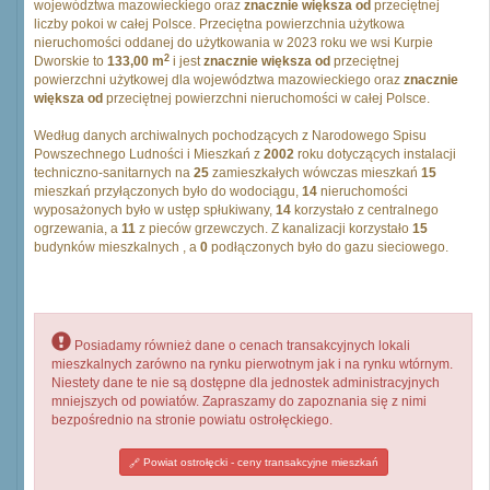
województwa mazowieckiego oraz
znacznie większa od
przeciętnej
liczby pokoi w całej Polsce. Przeciętna powierzchnia użytkowa
nieruchomości oddanej do użytkowania w 2023 roku we wsi Kurpie
2
Dworskie to
133,00 m
i jest
znacznie większa od
przeciętnej
powierzchni użytkowej dla województwa mazowieckiego oraz
znacznie
większa od
przeciętnej powierzchni nieruchomości w całej Polsce.
Według danych archiwalnych pochodzących z Narodowego Spisu
Powszechnego Ludności i Mieszkań z
2002
roku dotyczących instalacji
techniczno-sanitarnych na
25
zamieszkałych wówczas mieszkań
15
mieszkań przyłączonych było do wodociągu,
14
nieruchomości
wyposażonych było w ustęp spłukiwany,
14
korzystało z centralnego
ogrzewania, a
11
z pieców grzewczych. Z kanalizacji korzystało
15
budynków mieszkalnych , a
0
podłączonych było do gazu sieciowego.
Posiadamy również dane o cenach transakcyjnych lokali
mieszkalnych zarówno na rynku pierwotnym jak i na rynku wtórnym.
Niestety dane te nie są dostępne dla jednostek administracyjnych
mniejszych od powiatów. Zapraszamy do zapoznania się z nimi
bezpośrednio na stronie powiatu ostrołęckiego.
Powiat ostrołęcki - ceny transakcyjne mieszkań