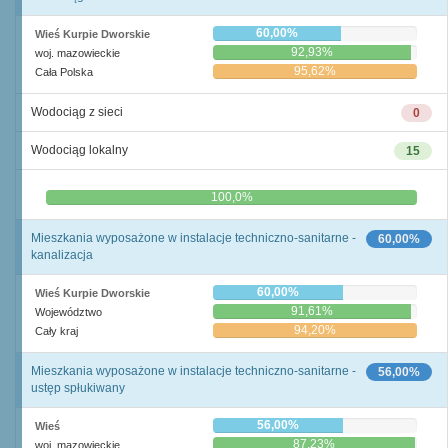
60,00%
Wieś Kurpie Dworskie
92,93%
woj. mazowieckie
95,62%
Cała Polska
Wodociąg z sieci
0
Wodociąg lokalny
15
0,0%
100,0%
Mieszkania wyposażone w instalacje techniczno-sanitarne -
60,00%
kanalizacja
60,00%
Wieś Kurpie Dworskie
91,61%
Województwo
94,20%
Cały kraj
Mieszkania wyposażone w instalacje techniczno-sanitarne -
56,00%
ustęp spłukiwany
56,00%
Wieś
87,23%
woj. mazowieckie