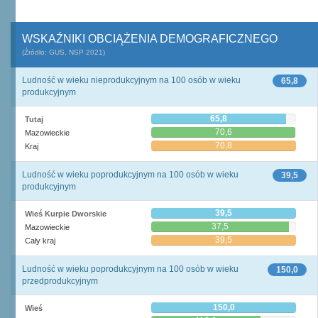
WSKAŹNIKI OBCIĄŻENIA DEMOGRAFICZNEGO
(Źródło: GUS, NSP 2021)
Ludność w wieku nieprodukcyjnym na 100 osób w wieku
65,8
produkcyjnym
65,8
Tutaj
70,6
Mazowieckie
70,8
Kraj
Ludność w wieku poprodukcyjnym na 100 osób w wieku
39,5
produkcyjnym
39,5
Wieś Kurpie Dworskie
37,5
Mazowieckie
39,5
Cały kraj
Ludność w wieku poprodukcyjnym na 100 osób w wieku
150,0
przedprodukcyjnym
150,0
Wieś