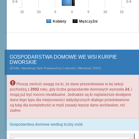
0-9
0-9
15
10
5
0
5
10
15
Kobiety
Mężczyźni
GOSPODARSTWA DOMOWE WE WSI KURPIE
DWORSKIE
(Źródło: Narodowy Spis Powszechny Ludności i Mieszkań 2002)
Proszę zwrócić uwagę na to, że dane prezentowane w tej sekcji
pochodzą z
2002
roku, gdy liczba gospodarstw domowych wynosiła
24
, i
mogą już być mocno nieaktualne. Jednakże są to najświeższe dostępne
dane tego typu dla miejscowości statystycznych dlatego przedstawione
są tutaj dla kompletności w myśl zasady lepsze dane archiwalne, niż
żadne.
Gospodarstwa domowe według liczby osób