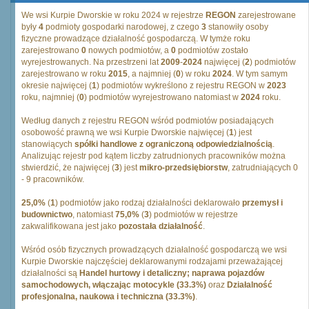
We wsi Kurpie Dworskie w roku 2024 w rejestrze
REGON
zarejestrowane
były
4
podmioty gospodarki narodowej, z czego
3
stanowiły osoby
fizyczne prowadzące działalność gospodarczą. W tymże roku
zarejestrowano
0
nowych podmiotów, a
0
podmiotów zostało
wyrejestrowanych. Na przestrzeni lat
2009
-
2024
najwięcej (
2
) podmiotów
zarejestrowano w roku
2015
, a najmniej (
0
) w roku
2024
. W tym samym
okresie najwięcej (
1
) podmiotów wykreślono z rejestru REGON w
2023
roku, najmniej (
0
) podmiotów wyrejestrowano natomiast w
2024
roku.
Według danych z rejestru REGON wśród podmiotów posiadających
osobowość prawną we wsi Kurpie Dworskie najwięcej (
1
) jest
stanowiących
spółki handlowe z ograniczoną odpowiedzialnością
.
Analizując rejestr pod kątem liczby zatrudnionych pracowników można
stwierdzić, że najwięcej (
3
) jest
mikro-przedsiębiorstw
, zatrudniających 0
- 9 pracowników.
25,0%
(
1
) podmiotów jako rodzaj działalności deklarowało
przemysł i
budownictwo
, natomiast
75,0%
(
3
) podmiotów w rejestrze
zakwalifikowana jest jako
pozostała działalność
.
Wśród osób fizycznych prowadzących działalność gospodarczą we wsi
Kurpie Dworskie najczęściej deklarowanymi rodzajami przeważającej
działalności są
Handel hurtowy i detaliczny; naprawa pojazdów
samochodowych, włączając motocykle (33.3%)
oraz
Działalność
profesjonalna, naukowa i techniczna (33.3%)
.