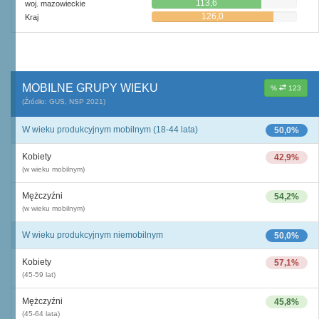
113,6
woj. mazowieckie
126,0
Kraj
MOBILNE GRUPY WIEKU
%
123
(Źródło: GUS, NSP 2021)
W wieku produkcyjnym mobilnym (18-44 lata)
50,0%
Kobiety
42,9%
(w wieku mobilnym)
Mężczyźni
54,2%
(w wieku mobilnym)
W wieku produkcyjnym niemobilnym
50,0%
Kobiety
57,1%
(45-59 lat)
Mężczyźni
45,8%
(45-64 lata)