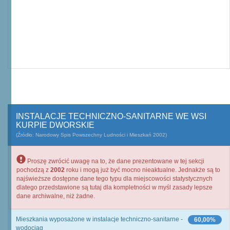
INSTALACJE TECHNICZNO-SANITARNE WE WSI
KURPIE DWORSKIE
(Źródło: Narodowy Spis Powszechny Ludności i Mieszkań 2002)
Proszę zwrócić uwagę na to, że dane prezentowane w tej sekcji
pochodzą z
2002
roku i mogą już być mocno nieaktualne. Jednakże są to
najświeższe dostępne dane tego typu dla miejscowości statystycznych
dlatego przedstawione są tutaj dla kompletności w myśl zasady lepsze
dane archiwalne, niż żadne.
Mieszkania wyposażone w instalacje techniczno-sanitarne -
60,00%
wodociąg