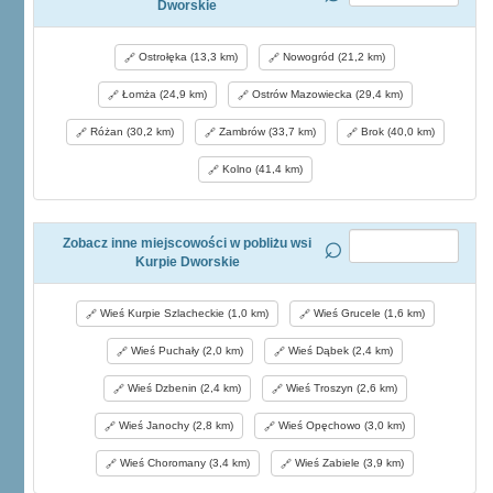
Dworskie
Ostrołęka (13,3 km)
Nowogród (21,2 km)
Łomża (24,9 km)
Ostrów Mazowiecka (29,4 km)
Różan (30,2 km)
Zambrów (33,7 km)
Brok (40,0 km)
Kolno (41,4 km)
Zobacz inne miejscowości w pobliżu wsi
Kurpie Dworskie
Wieś Kurpie Szlacheckie (1,0 km)
Wieś Grucele (1,6 km)
Wieś Puchały (2,0 km)
Wieś Dąbek (2,4 km)
Wieś Dzbenin (2,4 km)
Wieś Troszyn (2,6 km)
Wieś Janochy (2,8 km)
Wieś Opęchowo (3,0 km)
Wieś Choromany (3,4 km)
Wieś Zabiele (3,9 km)