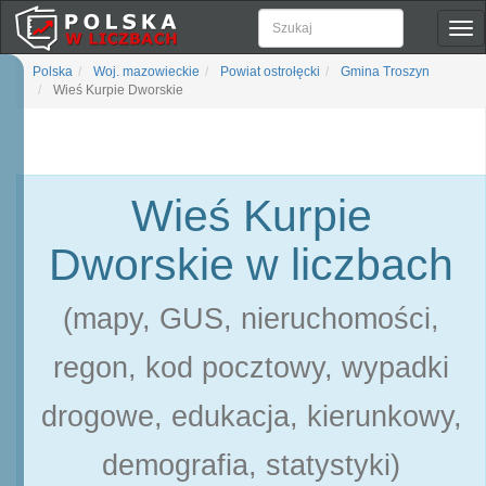
Pok
naw
Polska
Woj. mazowieckie
Powiat ostrołęcki
Gmina Troszyn
Wieś Kurpie Dworskie
Wieś Kurpie
Dworskie w liczbach
(mapy, GUS, nieruchomości,
regon, kod pocztowy, wypadki
drogowe, edukacja, kierunkowy,
demografia, statystyki)