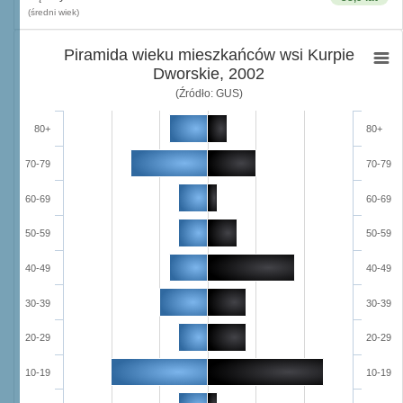
(średni wiek)
Piramida wieku mieszkańców wsi Kurpie
Dworskie, 2002
(Źródło: GUS)
80+
80+
70-79
70-79
60-69
60-69
50-59
50-59
40-49
40-49
30-39
30-39
20-29
20-29
10-19
10-19