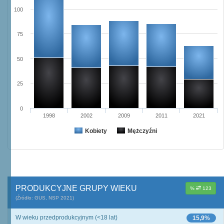
100
75
50
25
0
1998
2002
2009
2011
2021
Kobiety
Mężczyźni
PRODUKCYJNE GRUPY WIEKU
%
123
(Źródło: GUS, NSP 2021)
W wieku przedprodukcyjnym (<18 lat)
15,9%