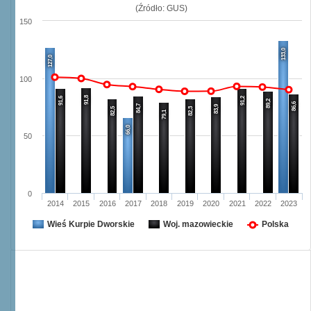
(Źródło: GUS)
150
133,0
127,0
100
91,8
91,6
91,2
89,2
86,6
84,7
83,9
82,5
82,3
79,1
66,0
50
0
2014
2015
2016
2017
2018
2019
2020
2021
2022
2023
Wieś Kurpie Dworskie
Woj. mazowieckie
Polska