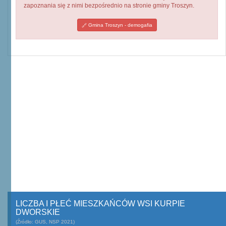
zapoznania się z nimi bezpośrednio na stronie gminy Troszyn.
Gmina Troszyn - demogafia
LICZBA I PŁEĆ MIESZKAŃCÓW WSI KURPIE
DWORSKIE
(Źródło: GUS, NSP 2021)