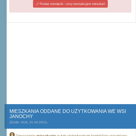
Powiat ostrołęcki - ceny transakcyjne mieszkań
MIESZKANIA ODDANE DO UŻYTKOWANIA WE WSI
JANOCHY
(Źródło: GUS, 31.XII.2021)