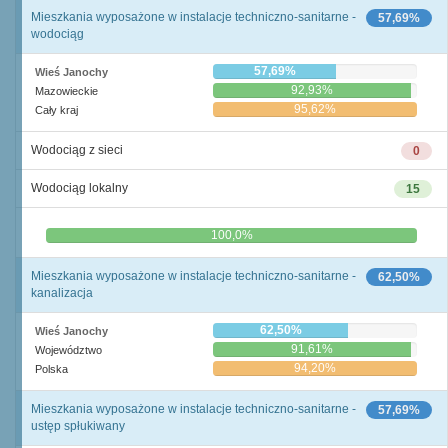
Mieszkania wyposażone w instalacje techniczno-sanitarne -
57,69%
wodociąg
57,69%
Wieś Janochy
92,93%
Mazowieckie
95,62%
Cały kraj
Wodociąg z sieci
0
Wodociąg lokalny
15
0,0%
100,0%
Mieszkania wyposażone w instalacje techniczno-sanitarne -
62,50%
kanalizacja
62,50%
Wieś Janochy
91,61%
Województwo
94,20%
Polska
Mieszkania wyposażone w instalacje techniczno-sanitarne -
57,69%
ustęp spłukiwany