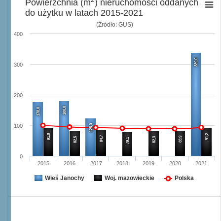
Powierzchnia (m
) nieruchomości oddanych
do użytku w latach 2015-2021
(Źródło: GUS)
400
339,0
300
200
180,0
178,0
125,0
100
91,8
91,2
84,7
83,9
82,5
82,3
79,1
0
2015
2016
2017
2018
2019
2020
2021
Wieś Janochy
Woj. mazowieckie
Polska