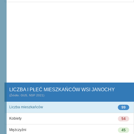
LICZBA I PŁEĆ MIESZKAŃCÓW WSI JANOCHY
(Źródło: GUS, NSP 2021)
Liczba mieszkańców
99
Kobiety
54
Mężczyźni
45