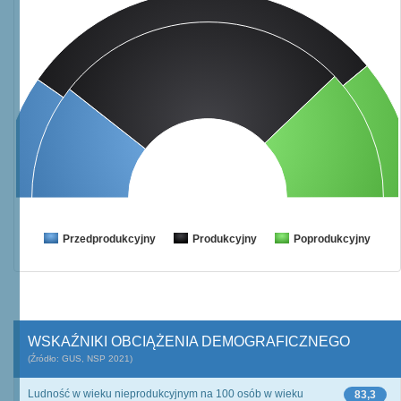
Przedprodukcyjny
Produkcyjny
Poprodukcyjny
WSKAŹNIKI OBCIĄŻENIA DEMOGRAFICZNEGO
(Źródło: GUS, NSP 2021)
Ludność w wieku nieprodukcyjnym na 100 osób w wieku
83,3