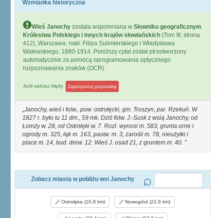
Wzmianka historyczna
Wieś Janochy
została wspomniana w
Słowniku geograficznym
Królestwa Polskiego i innych krajów słowiańskich
(Tom III, strona
412), Warszawa: nakł. Filipa Sulimierskiego i Władysława
Walewskiego, 1880-1914. Poniższy cytat został ptrzetworzony
automatycznie za pomocą oprogramowania optycznego
rozpoznawania znaków (OCR).
Jeśli widzisz błędy
Zaproponuj poprawkę
Janochy, wieś i folw., pow. ostrołęcki, gm. Troszyn, par. Rzekuń. W
1827 r. było tu 11 dm., 59 mk. Dziś folw. J.-Susk z wsią Janochy, od
Łomży w. 28, od Ostrołęki w. 7. Rozl. wynosi m. 583, grunta orne i
ogrody m. 325, łąk m. 163, pastw. m. 3, zarośli m. 78, nieużytki i
place m. 14, bud. drew. 12. Wieś J. osad 21, z gruntem m. 40.
Zobacz miasta w pobliżu wsi Janochy
Ostrołęka (10,8 km)
Nowogród (22,6 km)