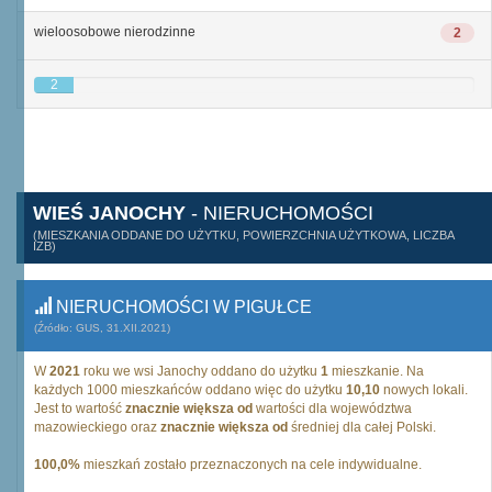
wieloosobowe nierodzinne
2
2
WIEŚ JANOCHY
- NIERUCHOMOŚCI
(MIESZKANIA ODDANE DO UŻYTKU, POWIERZCHNIA UŻYTKOWA, LICZBA
IZB)
NIERUCHOMOŚCI W PIGUŁCE
(Źródło: GUS, 31.XII.2021)
W
2021
roku we wsi Janochy oddano do użytku
1
mieszkanie. Na
każdych 1000 mieszkańców oddano więc do użytku
10,10
nowych lokali.
Jest to wartość
znacznie większa od
wartości dla województwa
mazowieckiego oraz
znacznie większa od
średniej dla całej Polski.
100,0%
mieszkań zostało przeznaczonych na cele indywidualne.