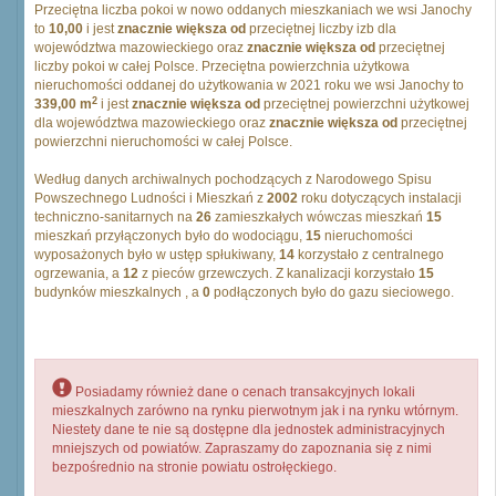
Przeciętna liczba pokoi w nowo oddanych mieszkaniach we wsi Janochy
to
10,00
i jest
znacznie większa od
przeciętnej liczby izb dla
województwa mazowieckiego oraz
znacznie większa od
przeciętnej
liczby pokoi w całej Polsce. Przeciętna powierzchnia użytkowa
nieruchomości oddanej do użytkowania w 2021 roku we wsi Janochy to
2
339,00 m
i jest
znacznie większa od
przeciętnej powierzchni użytkowej
dla województwa mazowieckiego oraz
znacznie większa od
przeciętnej
powierzchni nieruchomości w całej Polsce.
Według danych archiwalnych pochodzących z Narodowego Spisu
Powszechnego Ludności i Mieszkań z
2002
roku dotyczących instalacji
techniczno-sanitarnych na
26
zamieszkałych wówczas mieszkań
15
mieszkań przyłączonych było do wodociągu,
15
nieruchomości
wyposażonych było w ustęp spłukiwany,
14
korzystało z centralnego
ogrzewania, a
12
z pieców grzewczych. Z kanalizacji korzystało
15
budynków mieszkalnych , a
0
podłączonych było do gazu sieciowego.
Posiadamy również dane o cenach transakcyjnych lokali
mieszkalnych zarówno na rynku pierwotnym jak i na rynku wtórnym.
Niestety dane te nie są dostępne dla jednostek administracyjnych
mniejszych od powiatów. Zapraszamy do zapoznania się z nimi
bezpośrednio na stronie powiatu ostrołęckiego.