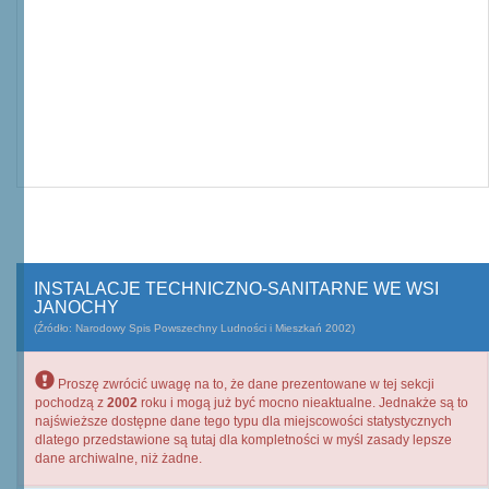
INSTALACJE TECHNICZNO-SANITARNE WE WSI
JANOCHY
(Źródło: Narodowy Spis Powszechny Ludności i Mieszkań 2002)
Proszę zwrócić uwagę na to, że dane prezentowane w tej sekcji
pochodzą z
2002
roku i mogą już być mocno nieaktualne. Jednakże są to
najświeższe dostępne dane tego typu dla miejscowości statystycznych
dlatego przedstawione są tutaj dla kompletności w myśl zasady lepsze
dane archiwalne, niż żadne.