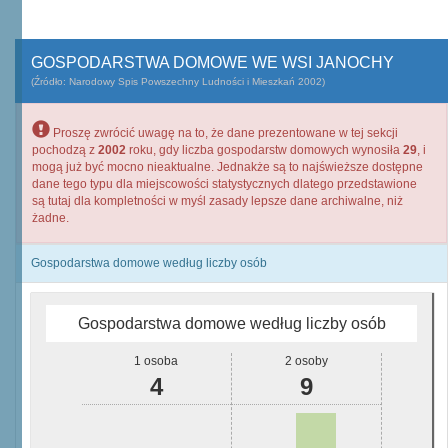
GOSPODARSTWA DOMOWE WE WSI JANOCHY
(Źródło: Narodowy Spis Powszechny Ludności i Mieszkań 2002)
Proszę zwrócić uwagę na to, że dane prezentowane w tej sekcji
pochodzą z
2002
roku, gdy liczba gospodarstw domowych wynosiła
29
, i
mogą już być mocno nieaktualne. Jednakże są to najświeższe dostępne
dane tego typu dla miejscowości statystycznych dlatego przedstawione
są tutaj dla kompletności w myśl zasady lepsze dane archiwalne, niż
żadne.
Gospodarstwa domowe według liczby osób
Gospodarstwa domowe według liczby osób
1 osoba
2 osoby
4
9