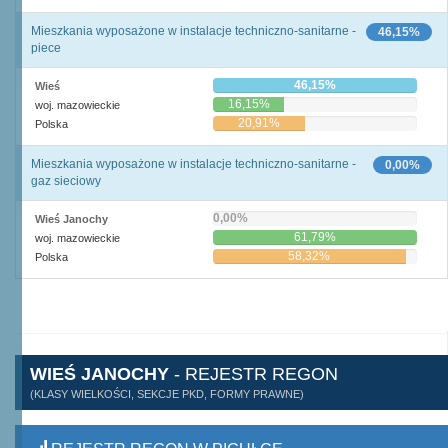
Mieszkania wyposażone w instalacje techniczno-sanitarne -
46,15%
piece
46,15%
Wieś
16,15%
woj. mazowieckie
20,91%
Polska
Mieszkania wyposażone w instalacje techniczno-sanitarne -
0,00%
gaz sieciowy
0,00%
Wieś Janochy
61,79%
woj. mazowieckie
58,32%
Polska
WIEŚ JANOCHY
- REJESTR REGON
(KLASY WIELKOŚCI, SEKCJE PKD, FORMY PRAWNE)