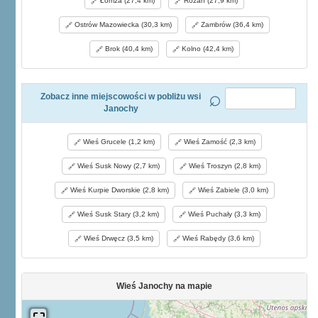
Łomża (27,4 km)
Różan (27,9 km)
Ostrów Mazowiecka (30,3 km)
Zambrów (36,4 km)
Brok (40,4 km)
Kolno (42,4 km)
Zobacz inne miejscowości w pobliżu wsi
Janochy
Wieś Grucele (1,2 km)
Wieś Zamość (2,3 km)
Wieś Susk Nowy (2,7 km)
Wieś Troszyn (2,8 km)
Wieś Kurpie Dworskie (2,8 km)
Wieś Zabiele (3,0 km)
Wieś Susk Stary (3,2 km)
Wieś Puchały (3,3 km)
Wieś Drwęcz (3,5 km)
Wieś Rabędy (3,6 km)
Wieś Janochy na mapie