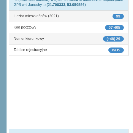
GPS wsi Janochy to
(21.708333, 53.050556)
.
Liczba mieszkańców (2021)
99
Kod pocztowy
07-405
Numer kierunkowy
(+48) 29
Tablice rejestracyjne
WOS