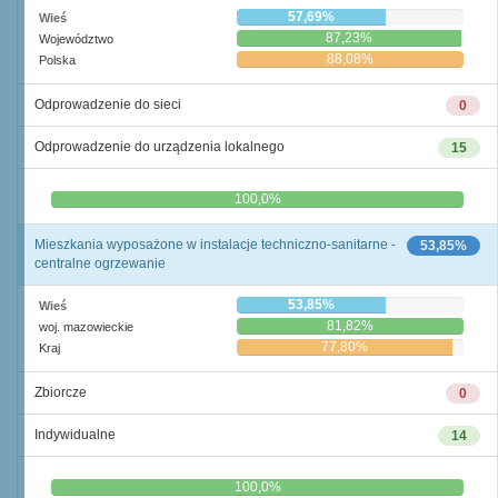
57,69%
Wieś
87,23%
Województwo
88,08%
Polska
Odprowadzenie do sieci
0
Odprowadzenie do urządzenia lokalnego
15
0,0%
100,0%
Mieszkania wyposażone w instalacje techniczno-sanitarne -
53,85%
centralne ogrzewanie
53,85%
Wieś
81,82%
woj. mazowieckie
77,80%
Kraj
Zbiorcze
0
Indywidualne
14
0,0%
100,0%