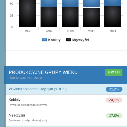
50
25
0
1998
2002
2009
2011
2021
Kobiety
Mężczyźni
PRODUKCYJNE GRUPY WIEKU
%
123
(Źródło: GUS, NSP 2021)
W wieku przedprodukcyjnym (<18 lat)
21,2%
Kobiety
24,1%
(w wieku przedprodukcyjnym)
Mężczyźni
17,8%
(w wieku przedprodukcyjnym)