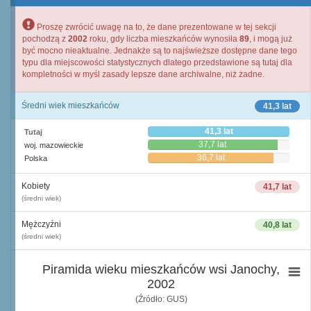
Proszę zwrócić uwagę na to, że dane prezentowane w tej sekcji
pochodzą z
2002
roku, gdy liczba mieszkańców wynosiła
89
, i mogą już
być mocno nieaktualne. Jednakże są to najświeższe dostępne dane tego
typu dla miejscowości statystycznych dlatego przedstawione są tutaj dla
kompletności w myśl zasady lepsze dane archiwalne, niż żadne.
Średni wiek mieszkańców
41,3 lat
41,3 lat
Tutaj
37,7 lat
woj. mazowieckie
36,7 lat
Polska
Kobiety
41,7 lat
(średni wiek)
Mężczyźni
40,8 lat
(średni wiek)
Piramida wieku mieszkańców wsi Janochy,
2002
(Źródło: GUS)