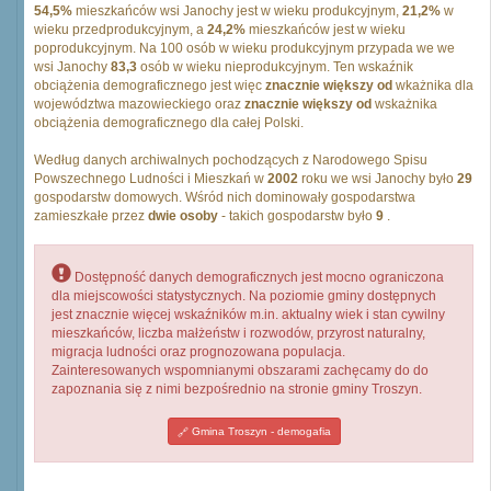
54,5%
mieszkańców wsi Janochy jest w wieku produkcyjnym,
21,2%
w
wieku przedprodukcyjnym, a
24,2%
mieszkańców jest w wieku
poprodukcyjnym. Na 100 osób w wieku produkcyjnym przypada we we
wsi Janochy
83,3
osób w wieku nieprodukcyjnym. Ten wskaźnik
obciążenia demograficznego jest więc
znacznie większy od
wkażnika dla
województwa mazowieckiego oraz
znacznie większy od
wskażnika
obciążenia demograficznego dla całej Polski.
Według danych archiwalnych pochodzących z Narodowego Spisu
Powszechnego Ludności i Mieszkań w
2002
roku we wsi Janochy było
29
gospodarstw domowych. Wśród nich dominowały gospodarstwa
zamieszkałe przez
dwie osoby
- takich gospodarstw było
9
.
Dostępność danych demograficznych jest mocno ograniczona
dla miejscowości statystycznych. Na poziomie gminy dostępnych
jest znacznie więcej wskaźników m.in. aktualny wiek i stan cywilny
mieszkańców, liczba małżeństw i rozwodów, przyrost naturalny,
migracja ludności oraz prognozowana populacja.
Zainteresowanych wspomnianymi obszarami zachęcamy do do
zapoznania się z nimi bezpośrednio na stronie gminy Troszyn.
Gmina Troszyn - demogafia