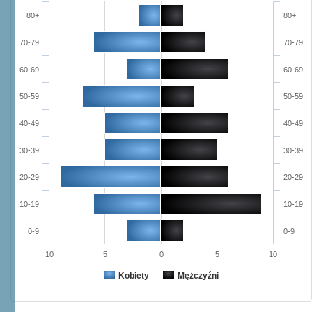
80+
80+
70-79
70-79
60-69
60-69
50-59
50-59
40-49
40-49
30-39
30-39
20-29
20-29
10-19
10-19
0-9
0-9
10
5
0
5
10
Kobiety
Mężczyźni