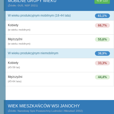
MOBILNE GRUPY WIEKU
%
123
(Źródło: GUS, NSP 2021)
W wieku produkcyjnym mobilnym (18-44 lata)
61,1%
Kobiety
66,7%
(w wieku mobilnym)
Mężczyźni
55,6%
(w wieku mobilnym)
W wieku produkcyjnym niemobilnym
38,9%
Kobiety
33,3%
(45-59 lat)
Mężczyźni
44,4%
(45-64 lata)
WIEK MIESZKAŃCÓW WSI JANOCHY
(Źródło: Narodowy Spis Powszechny Ludności i Mieszkań 2002)