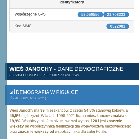
Identyfikatory
Współrzędne GPS
53.050556
21.708333
Kod SIMC
0522081
WIEŚ JANOCHY
- DANE DEMOGRAFICZNE
(LICZBA LUDNOŚCI, PŁEĆ MIESZKAŃCÓW)
DEMOGRAFIA W PIGUŁCE
(Źródło: GUS, NSP 2021)
Wieś Janochy ma
99
mieszkańców, z czego
54,5%
stanowią kobiety, a
45,5%
mężczyźni. W latach 1998-2021 liczba mieszkańców
zmalała
o
18,9%
. Współczynnik feminizacji we wsi wynosi
120
i jest
znacznie
większy od
współczynnika feminizacji dla województwa mazowieckiego
oraz
znacznie większy od
współczynnika dla całej Polski.