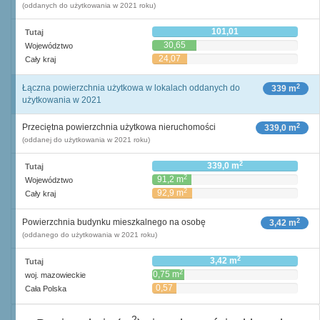
(oddanych do użytkowania w 2021 roku)
101,01
Tutaj
30,65
Województwo
24,07
Cały kraj
2
Łączna powierzchnia użytkowa w lokalach oddanych do
339 m
użytkowania w 2021
2
Przeciętna powierzchnia użytkowa nieruchomości
339,0 m
(oddanej do użytkowania w 2021 roku)
2
339,0 m
Tutaj
2
91,2 m
Województwo
2
92,9 m
Cały kraj
2
Powierzchnia budynku mieszkalnego na osobę
3,42 m
(oddanego do użytkowania w 2021 roku)
2
3,42 m
Tutaj
2
0,75 m
woj. mazowieckie
0,57
Cała Polska
2
m
2