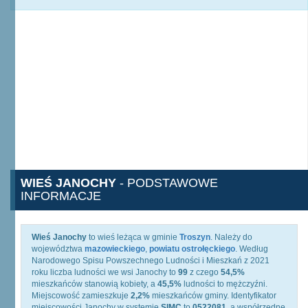
WIEŚ JANOCHY
- PODSTAWOWE
INFORMACJE
Wieś Janochy
to wieś leżąca w gminie
Troszyn
. Należy do
województwa
mazowieckiego
,
powiatu ostrołęckiego
. Według
Narodowego Spisu Powszechnego Ludności i Mieszkań z 2021
roku liczba ludności we wsi Janochy to
99
z czego
54,5%
mieszkańców stanowią kobiety, a
45,5%
ludności to mężczyźni.
Miejscowość zamieszkuje
2,2%
mieszkańców gminy. Identyfikator
miejscowości Janochy w systemie
SIMC
to
0522081
, a współrzędne