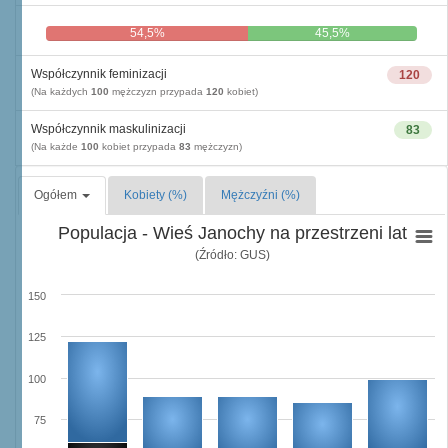
54,5%
45,5%
Współczynnik feminizacji
120
(Na każdych
100
mężczyzn przypada
120
kobiet)
Współczynnik maskulinizacji
83
(Na każde
100
kobiet przypada
83
mężczyzn)
Ogółem
Kobiety (%)
Mężczyźni (%)
Populacja - Wieś Janochy na przestrzeni lat
(Źródło: GUS)
150
125
100
75