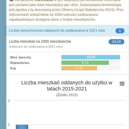
Oznaczenie
mieszkanie
w tym statystycznym kontekście rozumiane
jest zarówno jako lokal mieszkalny jak i dom. Zastosowana terminologia
jest zgodna z tą stosowaną przez Główny Urząd Statystyczny (GUS). Przy
obliczeniach wskaźników na 1000 ludności zastosowano
najaktualniejsze dostępne dane o liczbie mieszkańców.
Liczba nieruchomości oddanych do użytkowania w 2021 roku
1
Liczba mieszkań na 1000 mieszkańców
10,10
(oddanych do użytkowania w 2021 roku)
10,10
Wieś Janochy
8,19
Województwo
6,16
Kraj
Liczba mieszkań oddanych do użytku w
latach 2015-2021
(Źródło: GUS)
3
2