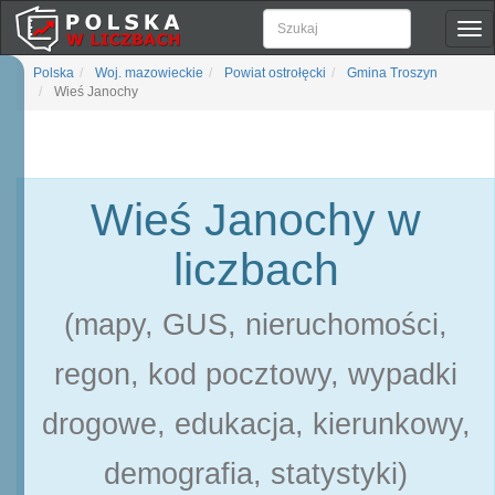
Pok
naw
Polska
Woj. mazowieckie
Powiat ostrołęcki
Gmina Troszyn
Wieś Janochy
Wieś Janochy w
liczbach
(mapy, GUS, nieruchomości,
regon, kod pocztowy, wypadki
drogowe, edukacja, kierunkowy,
demografia, statystyki)