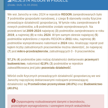
REJESTR REGON W PIGUŁCE
(Źródło: GUS, 31.XII.2024)
We wsi Janochy w roku 2024 w rejestrze
REGON
zarejestrowanych było
7
podmiotów gospodarki narodowej, z czego
5
stanowiły osoby fizyczne
prowadzące działalność gospodarczą. W tymże roku zarejestrowano
0
nowych podmiotów, a
0
podmiotów zostało wyrejestrowanych. Na
przestrzeni lat
2009
-
2024
najwięcej (
3
) podmiotów zarejestrowano w roku
2019
, a najmniej (
0
) w roku
2024
. W tym samym okresie najwięcej (
5
)
podmiotów wykreślono z rejestru REGON w
2011
roku, najmniej (
0
)
podmiotów wyrejestrowano natomiast w
2024
roku. Analizując rejestr pod
kątem liczby zatrudnionych pracowników można stwierdzić, że najwięcej
(
7
) jest
mikro-przedsiębiorstw
, zatrudniających 0 - 9 pracowników.
57,1%
(
4
) podmiotów jako rodzaj działalności deklarowało
przemysł i
budownictwo
, natomiast
42,9%
(
3
) podmiotów w rejestrze
zakwalifikowana jest jako
pozostała działalność
.
Wśród osób fizycznych prowadzących działalność gospodarczą we wsi
Janochy najczęściej deklarowanymi rodzajami przeważającej
działalności są
Przetwórstwo przemysłowe (40.0%)
oraz
Budownictwo
(40.0%)
.
Dysponujemy rozbudowanymi danymi o bezrobociu,
przeciętnym wynagrodzeniu i szeregiem innych wskaźników