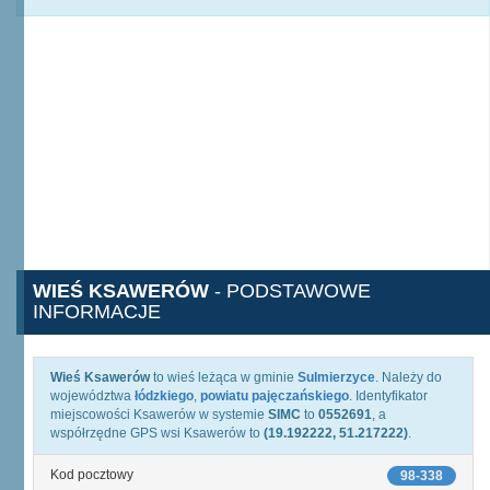
WIEŚ KSAWERÓW
- PODSTAWOWE
INFORMACJE
Wieś Ksawerów
to wieś leżąca w gminie
Sulmierzyce
. Należy do
województwa
łódzkiego
,
powiatu pajęczańskiego
. Identyfikator
miejscowości Ksawerów w systemie
SIMC
to
0552691
, a
współrzędne GPS wsi Ksawerów to
(19.192222, 51.217222)
.
Kod pocztowy
98-338