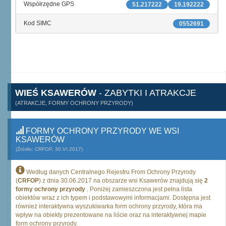
Współrzędne GPS
51.217222
19.192222
Kod SIMC
0552691
WIEŚ KSAWERÓW
- ZABYTKI I ATRAKCJE
(ATRAKCJE, FORMY OCHRONY PRZYRODY)
FORMY OCHRONY PRZYRODY WE WSI
KSAWERÓW
(Źródło: CRFOP, 30.VI.2017)
Według danych Centralnego Rejestru From Ochrony Przyrody
(
CRFOP
) z dnia 30.06.2017 na obszarze wsi Ksawerów znajdują się
2
formy ochrony przyrody
. Poniżej zamieszczona jest pełna lista
obiektów wraz z ich typem i podstawowymi informacjami. Dostępna jest
również interaktywna wyszukiwarka form ochrony przyrody, która ma
wpływ na obiekty prezentowane na liście oraz na interaktywnej mapie
form ochrony przyrody.