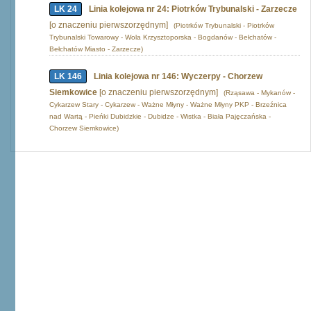
LK 24
Linia kolejowa nr 24: Piotrków Trybunalski - Zarzecze
[o znaczeniu pierwszorzędnym]
(Piotrków Trybunalski - Piotrków
Trybunalski Towarowy - Wola Krzysztoporska - Bogdanów - Bełchatów -
Bełchatów Miasto - Zarzecze)
LK 146
Linia kolejowa nr 146: Wyczerpy - Chorzew
Siemkowice
[o znaczeniu pierwszorzędnym]
(Rząsawa - Mykanów -
Cykarzew Stary - Cykarzew - Ważne Młyny - Ważne Młyny PKP - Brzeźnica
nad Wartą - Pieńki Dubidzkie - Dubidze - Wistka - Biała Pajęczańska -
Chorzew Siemkowice)