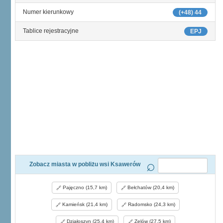
Numer kierunkowy
(+48) 44
Tablice rejestracyjne
EPJ
Zobacz miasta w pobliżu wsi Ksawerów
Pajęczno (15,7 km)
Bełchatów (20,4 km)
Kamieńsk (21,4 km)
Radomsko (24,3 km)
Działoszyn (25,4 km)
Zelów (27,5 km)