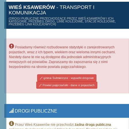
WIEŚ KSAWERÓW
- TRANSPORT I
KOMUNIKACJA
(DROGI PUBLICZNE PRZECHODZĄCE PRZEZ WIEŚ KSAWERÓW I ICH
KATEGORIE, PRZEBIEG DRÓG, LINIE KOLEJOWE, STACJE KOLEJOWE,
PRZEBIEG LINII KOLEJOWYCH)
Posiadamy również rozbudowane statystyki o zarejestrowanych
pojazdach, wraz z ich typem, wiekiem oraz wieloma innymi cechami.
Niestety dane te nie są dostępne dla jednostek administracyjnych
mniejszych od powiatów. Zapraszamy do zapoznania się z nimi
bezpośrednio na stronie powiatu pajęczańskiego.
gmina Sulmierzyce - wypadki drogowe
Powiat pajęczański - dane o pojazdach
DROGI PUBLICZNE
Przez Wieś Ksawerów nie przechodzi
żadna droga publiczna