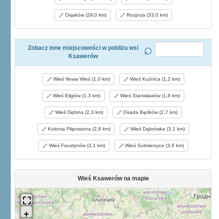
Osjaków (29,0 km)
Rozprza (33,0 km)
Zobacz inne miejscowości w pobliżu wsi
Ksawerów
Wieś Nowa Wieś (1,0 km)
Wieś Kuźnica (1,2 km)
Wieś Eligiów (1,3 km)
Wieś Stanisławów (1,8 km)
Wieś Dębina (2,3 km)
Osada Będków (2,7 km)
Kolonia Filipowizna (2,8 km)
Wieś Dąbrówka (3,1 km)
Wieś Faustynów (3,1 km)
Wieś Sulmierzyce (3,6 km)
Wieś Ksawerów na mapie