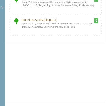
Opis:
2 Jesiony wyniosłe Klon pospolity,
Data ustanowienia:
1988-01-14,
Opis granicy:
Chorzenice teren Szkoły Podstawowej
Pomnik przyrody (skupisko)
Opis:
4 Dęby szypułkowe,
Data ustanowienia:
1988-01-14,
Opis
granicy:
Ksawerów Leśnictwo Piekary oddz. 201