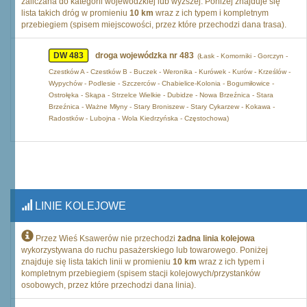
zaliczana do kategorii wojewódzkiej lub wyższej. Poniżej znajduje się
lista takich dróg w promieniu
10 km
wraz z ich typem i kompletnym
przebiegiem (spisem miejscowości, przez które przechodzi dana trasa).
DW 483
droga wojewódzka nr 483
(Łask - Komorniki - Gorczyn -
Czestków A - Czestków B - Buczek - Weronika - Kurówek - Kurów - Krześlów -
Wypychów - Podlesie - Szczerców - Chabielice-Kolonia - Bogumiłowice -
Ostrołęka - Skąpa - Strzelce Wielkie - Dubidze - Nowa Brzeźnica - Stara
Brzeźnica - Ważne Młyny - Stary Broniszew - Stary Cykarzew - Kokawa -
Radostków - Lubojna - Wola Kiedrzyńska - Częstochowa)
LINIE KOLEJOWE
Przez Wieś Ksawerów nie przechodzi
żadna linia kolejowa
wykorzystywana do ruchu pasażerskiego lub towarowego. Poniżej
znajduje się lista takich linii w promieniu
10 km
wraz z ich typem i
kompletnym przebiegiem (spisem stacji kolejowych/przystanków
osobowych, przez które przechodzi dana linia).