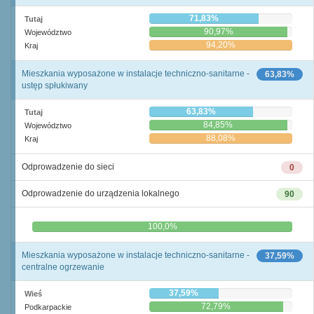
71,83%
Tutaj
90,97%
Województwo
94,20%
Kraj
Mieszkania wyposażone w instalacje techniczno-sanitarne -
63,83%
ustęp spłukiwany
63,83%
Tutaj
84,85%
Województwo
88,08%
Kraj
Odprowadzenie do sieci
0
Odprowadzenie do urządzenia lokalnego
90
0,0%
100,0%
Mieszkania wyposażone w instalacje techniczno-sanitarne -
37,59%
centralne ogrzewanie
37,59%
Wieś
72,79%
Podkarpackie