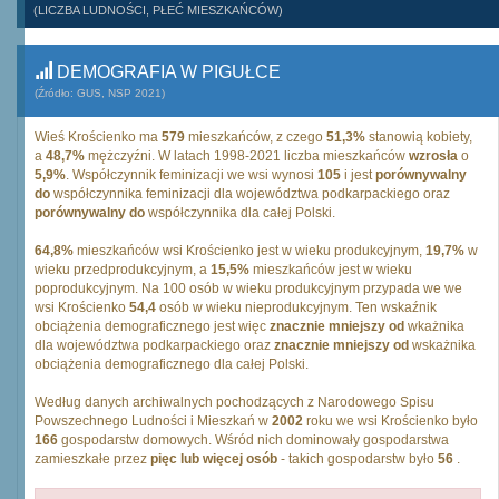
(LICZBA LUDNOŚCI, PŁEĆ MIESZKAŃCÓW)
DEMOGRAFIA W PIGUŁCE
(Źródło: GUS, NSP 2021)
Wieś Krościenko ma
579
mieszkańców, z czego
51,3%
stanowią kobiety,
a
48,7%
mężczyźni. W latach 1998-2021 liczba mieszkańców
wzrosła
o
5,9%
. Współczynnik feminizacji we wsi wynosi
105
i jest
porównywalny
do
współczynnika feminizacji dla województwa podkarpackiego oraz
porównywalny do
współczynnika dla całej Polski.
64,8%
mieszkańców wsi Krościenko jest w wieku produkcyjnym,
19,7%
w
wieku przedprodukcyjnym, a
15,5%
mieszkańców jest w wieku
poprodukcyjnym. Na 100 osób w wieku produkcyjnym przypada we we
wsi Krościenko
54,4
osób w wieku nieprodukcyjnym. Ten wskaźnik
obciążenia demograficznego jest więc
znacznie mniejszy od
wkażnika
dla województwa podkarpackiego oraz
znacznie mniejszy od
wskażnika
obciążenia demograficznego dla całej Polski.
Według danych archiwalnych pochodzących z Narodowego Spisu
Powszechnego Ludności i Mieszkań w
2002
roku we wsi Krościenko było
166
gospodarstw domowych. Wśród nich dominowały gospodarstwa
zamieszkałe przez
pięc lub więcej osób
- takich gospodarstw było
56
.