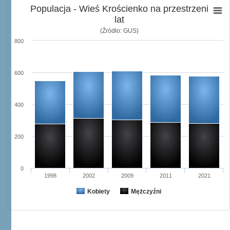
Populacja - Wieś Krościenko na przestrzeni
lat
(Źródło: GUS)
800
600
400
200
0
1998
2002
2009
2011
2021
Kobiety
Mężczyźni