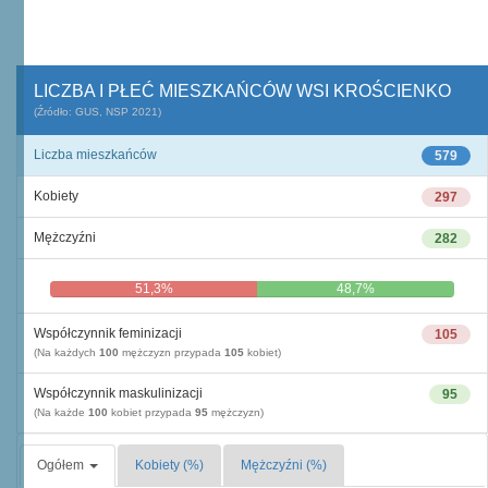
LICZBA I PŁEĆ MIESZKAŃCÓW WSI KROŚCIENKO
(Źródło: GUS, NSP 2021)
Liczba mieszkańców
579
Kobiety
297
Mężczyźni
282
51,3%
48,7%
Współczynnik feminizacji
105
(Na każdych
100
mężczyzn przypada
105
kobiet)
Współczynnik maskulinizacji
95
(Na każde
100
kobiet przypada
95
mężczyzn)
Ogółem
Kobiety (%)
Mężczyźni (%)