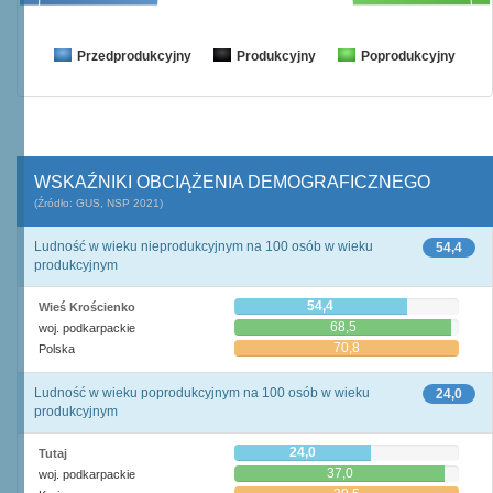
Przedprodukcyjny
Produkcyjny
Poprodukcyjny
WSKAŹNIKI OBCIĄŻENIA DEMOGRAFICZNEGO
(Źródło: GUS, NSP 2021)
Ludność w wieku nieprodukcyjnym na 100 osób w wieku
54,4
produkcyjnym
54,4
Wieś Krościenko
68,5
woj. podkarpackie
70,8
Polska
Ludność w wieku poprodukcyjnym na 100 osób w wieku
24,0
produkcyjnym
24,0
Tutaj
37,0
woj. podkarpackie