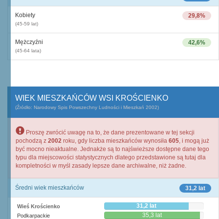
Kobiety
29,8%
(45-59 lat)
Mężczyźni
42,6%
(45-64 lata)
WIEK MIESZKAŃCÓW WSI KROŚCIENKO
(Źródło: Narodowy Spis Powszechny Ludności i Mieszkań 2002)
Proszę zwrócić uwagę na to, że dane prezentowane w tej sekcji
pochodzą z
2002
roku, gdy liczba mieszkańców wynosiła
605
, i mogą już
być mocno nieaktualne. Jednakże są to najświeższe dostępne dane tego
typu dla miejscowości statystycznych dlatego przedstawione są tutaj dla
kompletności w myśl zasady lepsze dane archiwalne, niż żadne.
Średni wiek mieszkańców
31,2 lat
31,2 lat
Wieś Krościenko
35,3 lat
Podkarpackie