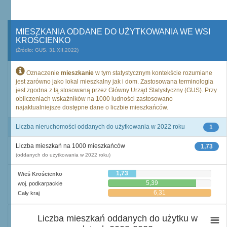
MIESZKANIA ODDANE DO UŻYTKOWANIA WE WSI
KROŚCIENKO
(Źródło: GUS, 31.XII.2022)
Oznaczenie
mieszkanie
w tym statystycznym kontekście rozumiane
jest zarówno jako lokal mieszkalny jak i dom. Zastosowana terminologia
jest zgodna z tą stosowaną przez Główny Urząd Statystyczny (GUS). Przy
obliczeniach wskaźników na 1000 ludności zastosowano
najaktualniejsze dostępne dane o liczbie mieszkańców.
Liczba nieruchomości oddanych do użytkowania w 2022 roku
1
Liczba mieszkań na 1000 mieszkańców
1,73
(oddanych do użytkowania w 2022 roku)
1,73
Wieś Krościenko
5,39
woj. podkarpackie
6,31
Cały kraj
Liczba mieszkań oddanych do użytku w