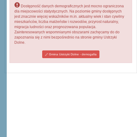
Dostępność danych demograficznych jest mocno ograniczona
dla miejscowości statystycznych. Na poziomie gminy dostępnych
jest znacznie więcej wskaźników m.in. aktualny wiek i stan cywilny
mieszkańców, liczba małżeństw i rozwodów, przyrost naturalny,
migracja ludności oraz prognozowana populacja.
Zainteresowanych wspomnianymi obszarami zachęcamy do do
zapoznania się z nimi bezpośrednio na stronie gminy Ustrzyki
Dolne.
Gmina Ustrzyki Dolne - demogafia