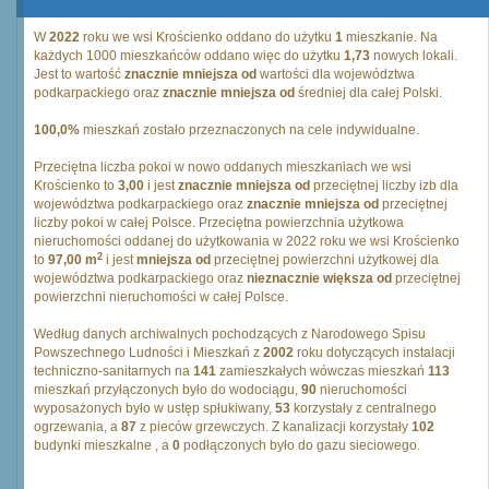
W
2022
roku we wsi Krościenko oddano do użytku
1
mieszkanie. Na
każdych 1000 mieszkańców oddano więc do użytku
1,73
nowych lokali.
Jest to wartość
znacznie mniejsza od
wartości dla województwa
podkarpackiego oraz
znacznie mniejsza od
średniej dla całej Polski.
100,0%
mieszkań zostało przeznaczonych na cele indywidualne.
Przeciętna liczba pokoi w nowo oddanych mieszkaniach we wsi
Krościenko to
3,00
i jest
znacznie mniejsza od
przeciętnej liczby izb dla
województwa podkarpackiego oraz
znacznie mniejsza od
przeciętnej
liczby pokoi w całej Polsce. Przeciętna powierzchnia użytkowa
nieruchomości oddanej do użytkowania w 2022 roku we wsi Krościenko
2
to
97,00 m
i jest
mniejsza od
przeciętnej powierzchni użytkowej dla
województwa podkarpackiego oraz
nieznacznie większa od
przeciętnej
powierzchni nieruchomości w całej Polsce.
Według danych archiwalnych pochodzących z Narodowego Spisu
Powszechnego Ludności i Mieszkań z
2002
roku dotyczących instalacji
techniczno-sanitarnych na
141
zamieszkałych wówczas mieszkań
113
mieszkań przyłączonych było do wodociągu,
90
nieruchomości
wyposażonych było w ustęp spłukiwany,
53
korzystały z centralnego
ogrzewania, a
87
z pieców grzewczych. Z kanalizacji korzystały
102
budynki mieszkalne , a
0
podłączonych było do gazu sieciowego.