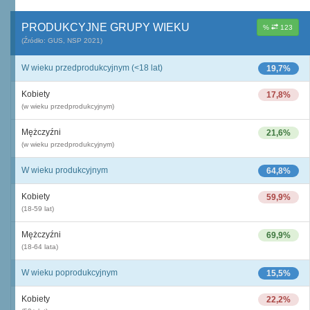
PRODUKCYJNE GRUPY WIEKU
%
123
(Źródło: GUS, NSP 2021)
W wieku przedprodukcyjnym (<18 lat)
19,7%
Kobiety
17,8%
(w wieku przedprodukcyjnym)
Mężczyźni
21,6%
(w wieku przedprodukcyjnym)
W wieku produkcyjnym
64,8%
Kobiety
59,9%
(18-59 lat)
Mężczyźni
69,9%
(18-64 lata)
W wieku poprodukcyjnym
15,5%
Kobiety
22,2%