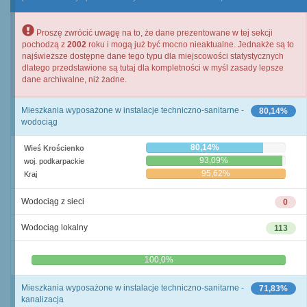
Proszę zwrócić uwagę na to, że dane prezentowane w tej sekcji
pochodzą z
2002
roku i mogą już być mocno nieaktualne. Jednakże są to
najświeższe dostępne dane tego typu dla miejscowości statystycznych
dlatego przedstawione są tutaj dla kompletności w myśl zasady lepsze
dane archiwalne, niż żadne.
Mieszkania wyposażone w instalacje techniczno-sanitarne -
80,14%
wodociąg
80,14%
Wieś Krościenko
93,09%
woj. podkarpackie
95,62%
Kraj
Wodociąg z sieci
0
Wodociąg lokalny
113
0,0%
100,0%
Mieszkania wyposażone w instalacje techniczno-sanitarne -
71,83%
kanalizacja