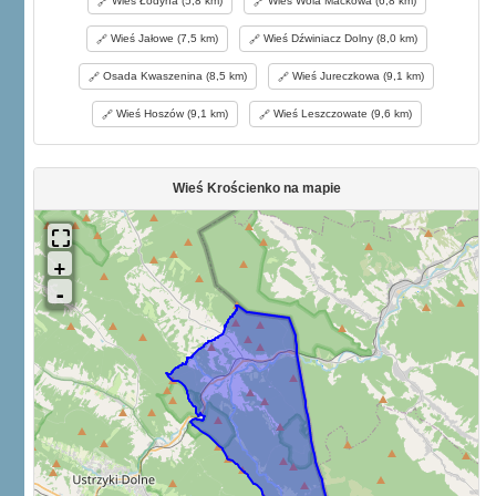
Wieś Łodyna (5,8 km)
Wieś Wola Maćkowa (6,8 km)
gr., % czego kwarta 219 złp. 16 gr. Później przy zajęciu w
posiadaniu Teodora Szydłowskiego. Zajęta r. 1776 i sprzedana
Wieś Jałowe (7,5 km)
Wieś Dźwiniacz Dolny (8,0 km)
1780 r. temuż za 7658 złr. 27 kr. Potem zwrócono mu cenę kupna,
1785 r. zajęto napowrót dożywocie z ekwiwalentem dożywotnim
Osada Kwaszenina (8,5 km)
Wieś Jureczkowa (9,1 km)
rocznych a /a dochodu i przydzielono do klucza dobromilskiego. Lu.
Dz.
Wieś Hoszów (9,1 km)
Wieś Leszczowate (9,6 km)
Wieś Krościenko na mapie