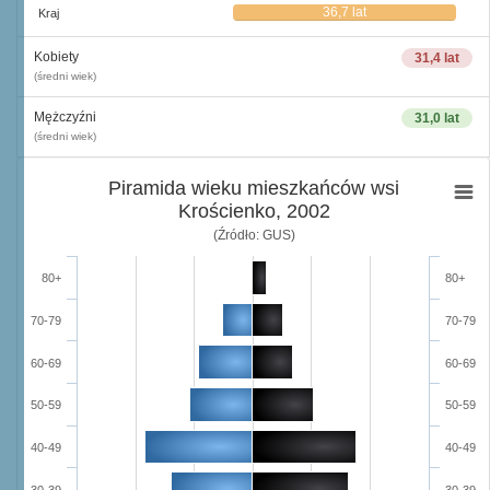
36,7 lat
Kraj
Kobiety
31,4 lat
(średni wiek)
Mężczyźni
31,0 lat
(średni wiek)
Piramida wieku mieszkańców wsi
Krościenko, 2002
(Źródło: GUS)
80+
80+
70-79
70-79
60-69
60-69
50-59
50-59
40-49
40-49