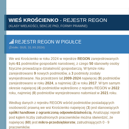
WIEŚ KROŚCIENKO
- REJESTR REGON
(KLASY WIELKOŚCI, SEKCJE PKD, FORMY PRAWNE)
REJESTR REGON W PIGUŁCE
(Źródło: GUS, 31.XII.2024)
We wsi Krościenko w roku 2024 w rejestrze
REGON
zarejestrowanych
było
61
podmiotów gospodarki narodowej, z czego
50
stanowiły osoby
fizyczne prowadzące działalność gospodarczą. W tymże roku
zarejestrowano
9
nowych podmiotów, a
3
podmioty zostały
wyrejestrowane. Na przestrzeni lat
2009
-
2024
najwięcej (
9
) podmiotów
zarejestrowano w roku
2024
, a najmniej (
2
) w roku
2017
. W tym samym
okresie najwięcej (
4
) podmiotów wykreślono z rejestru REGON w
2022
roku, najmniej (
0
) podmiotów wyrejestrowano natomiast w
2021
roku.
Według danych z rejestru REGON wśród podmiotów posiadających
osobowość prawną we wsi Krościenko najwięcej (
3
) jest stanowiących
spółki handlowe z ograniczoną odpowiedzialnością
. Analizując rejestr
pod kątem liczby zatrudnionych pracowników można stwierdzić, że
najwięcej (
60
) jest
mikro-przedsiębiorstw
, zatrudniających 0 - 9
pracowników.