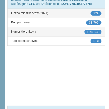
współrzędne GPS wsi Krościenko to
(22.667778, 49.477778)
.
Liczba mieszkańców (2021)
579
Kod pocztowy
38-700
Numer kierunkowy
(+48) 13
Tablice rejestracyjne
RBI