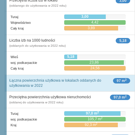
Przeciętna liczba izb w lokalu
3,00
(oddanego do użytkowania w 2022 roku)
3,00
Tutaj
4,42
Województwo
3,89
Cały kraj
Liczba izb na 1000 ludności
5,18
(oddanych do użytkowania w 2022 roku)
5,18
Wieś
23,86
woj. podkarpackie
24,56
Cały kraj
2
Łączna powierzchnia użytkowa w lokalach oddanych do
97 m
użytkowania w 2022
2
Przeciętna powierzchnia użytkowa nieruchomości
97,0 m
(oddanej do użytkowania w 2022 roku)
2
97,0 m
Tutaj
2
105,7 m
woj. podkarpackie
2
92,3 m
Kraj