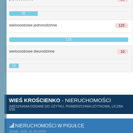
30
wieloosobowe jednorodzinne
125
125
wieloosobowe dwurodzinne
10
10
WIEŚ KROŚCIENKO
- NIERUCHOMOŚCI
(MIESZKANIA ODDANE DO UŻYTKU, POWIERZCHNIA UŻYTKOWA, LICZBA
IZB)
NIERUCHOMOŚCI W PIGUŁCE
(Źródło: GUS, 31.XII.2022)