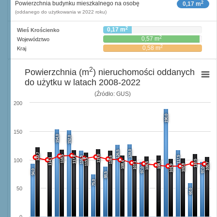
2
Powierzchnia budynku mieszkalnego na osobę
0,17 m
(oddanego do użytkowania w 2022 roku)
2
0,17 m
Wieś Krościenko
2
0,57 m
Województwo
2
0,58 m
Kraj
2
Powierzchnia (m
) nieruchomości oddanych
do użytku w latach 2008-2022
(Źródło: GUS)
200
190,0
150
154,0
152,0
128,0
126,5
122,7
119,0
118,5
117,8
117,5
116,3
116,6
114,1
113,5
100
110,5
108,4
108,1
107,1
106,5
105,7
102,8
101,9
97,0
97,0
94,0
88,5
75,0
50
60,0