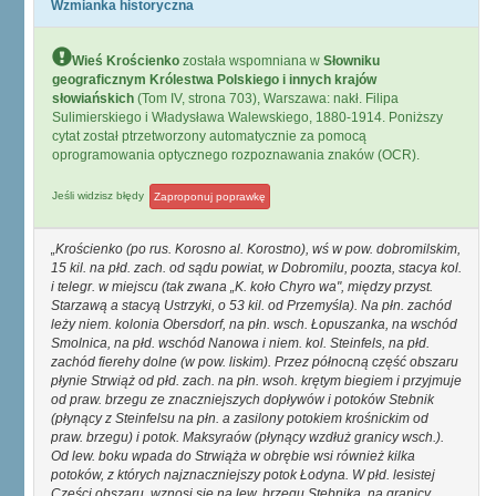
Wzmianka historyczna
Wieś Krościenko
została wspomniana w
Słowniku
geograficznym Królestwa Polskiego i innych krajów
słowiańskich
(Tom IV, strona 703), Warszawa: nakł. Filipa
Sulimierskiego i Władysława Walewskiego, 1880-1914. Poniższy
cytat został ptrzetworzony automatycznie za pomocą
oprogramowania optycznego rozpoznawania znaków (OCR).
Jeśli widzisz błędy
Zaproponuj poprawkę
Krościenko (po rus. Korosno al. Korostno), wś w pow. dobromilskim,
15 kil. na płd. zach. od sądu powiat, w Dobromilu, poozta, stacya kol.
i telegr. w miejscu (tak zwana „K. koło Chyro wa", między przyst.
Starzawą a stacyą Ustrzyki, o 53 kil. od Przemyśla). Na płn. zachód
leży niem. kolonia Obersdorf, na płn. wsch. Łopuszanka, na wschód
Smolnica, na płd. wschód Nanowa i niem. kol. Steinfels, na płd.
zachód fierehy dolne (w pow. liskim). Przez północną część obszaru
płynie Strwiąż od płd. zach. na płn. wsoh. krętym biegiem i przyjmuje
od praw. brzegu ze znaczniejszych dopływów i potoków Stebnik
(płynący z Steinfelsu na płn. a zasilony potokiem krośnickim od
praw. brzegu) i potok. Maksyraów (płynący wzdłuż granicy wsch.).
Od lew. boku wpada do Strwiąża w obrębie wsi również kilka
potoków, z których najznaczniejszy potok Łodyna. W płd. lesistej
Części obszaru, wznosi się na lew. brzegu Stebnika, na granicy