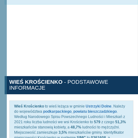
WIEŚ KROŚCIENKO
- PODSTAWOWE
INFORMACJE
Wieś Krościenko
to wieś leżąca w gminie
Ustrzyki Dolne
. Należy
do województwa
podkarpackiego
,
powiatu bieszczadzkiego
.
Według Narodowego Spisu Powszechnego Ludności i Mieszkań z
2021 roku liczba ludności we wsi Krościenko to
579
z czego
51,3%
mieszkańców stanowią kobiety, a
48,7%
ludności to mężczyźni.
Miejscowość zamieszkuje
3,5%
mieszkańców gminy. Identyfikator
miejscowości Krościenko w systemie
SIMC
to
0361608
, a