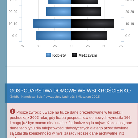
30-39
30-39
20-29
20-29
10-19
10-19
0-9
0-9
75
50
25
0
25
50
75
Kobiety
Mężczyźni
GOSPODARSTWA DOMOWE WE WSI KROŚCIENKO
(Źródło: Narodowy Spis Powszechny Ludności i Mieszkań 2002)
Proszę zwrócić uwagę na to, że dane prezentowane w tej sekcji
pochodzą z
2002
roku, gdy liczba gospodarstw domowych wynosiła
166
,
i mogą już być mocno nieaktualne. Jednakże są to najświeższe dostępne
dane tego typu dla miejscowości statystycznych dlatego przedstawione
są tutaj dla kompletności w myśl zasady lepsze dane archiwalne, niż