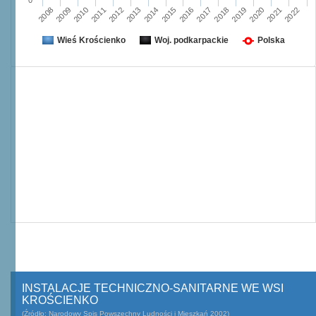
0
2011
2018
2022
2014
2010
2017
2021
2013
2009
2016
2020
2012
2008
2015
2019
Wieś Krościenko
Woj. podkarpackie
Polska
INSTALACJE TECHNICZNO-SANITARNE WE WSI
KROŚCIENKO
(Źródło: Narodowy Spis Powszechny Ludności i Mieszkań 2002)