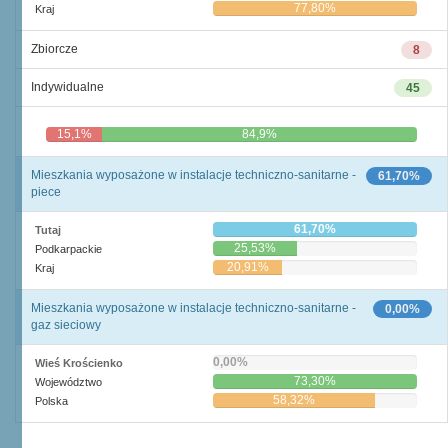
77,80%
Kraj
Zbiorcze
8
Indywidualne
45
15,1%
84,9%
Mieszkania wyposażone w instalacje techniczno-sanitarne -
61,70%
piece
61,70%
Tutaj
25,53%
Podkarpackie
20,91%
Kraj
Mieszkania wyposażone w instalacje techniczno-sanitarne -
0,00%
gaz sieciowy
0,00%
Wieś Krościenko
73,30%
Województwo
58,32%
Polska