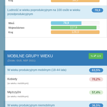
39,5
Kraj
Ludność w wieku poprodukcyjnym na 100 osób w wieku
78,9
przedprodukcyjnym
78,9
Wieś
117,9
Województwo
126,0
Kraj
MOBILNE GRUPY WIEKU
%
123
(Źródło: GUS, NSP 2021)
W wieku produkcyjnym mobilnym (18-44 lata)
63,5%
Kobiety
70,2%
(w wieku mobilnym)
Mężczyźni
57,4%
(w wieku mobilnym)
W wieku produkcyjnym niemobilnym
36,5%