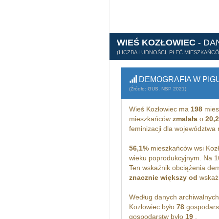
WIEŚ KOZŁOWIEC
- DA
(LICZBA LUDNOŚCI, PŁEĆ MIESZKAŃC
DEMOGRAFIA W PIG
(Źródło: GUS, NSP 2021)
Wieś Kozłowiec ma
198
mies
mieszkańców
zmalała
o
20,
feminizacji dla województwa
56,1%
mieszkańców wsi Kozł
wieku poprodukcyjnym. Na 1
Ten wskaźnik obciążenia dem
znacznie większy od
wskażn
Według danych archiwalnyc
Kozłowiec było
78
gospodars
gospodarstw było
19
.