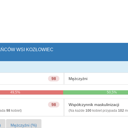
KAŃCÓW WSI KOZŁOWIEC
98
Mężczyźni
49,5%
50,5%
98
Współczynnik maskulinizacji
pada
98
kobiet)
(Na każde
100
kobiet przypada
102
mę
)
Mężczyźni (%)