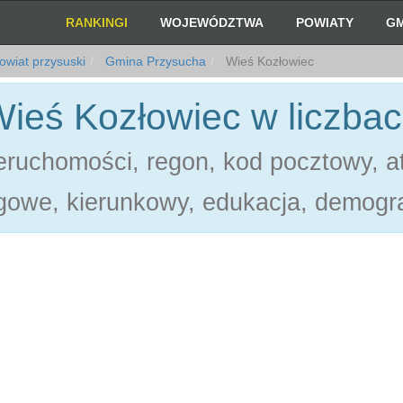
RANKINGI
WOJEWÓDZTWA
POWIATY
GM
wiat przysuski
Gmina Przysucha
Wieś Kozłowiec
ieś Kozłowiec w liczba
ruchomości, regon, kod pocztowy, at
gowe, kierunkowy, edukacja, demogra