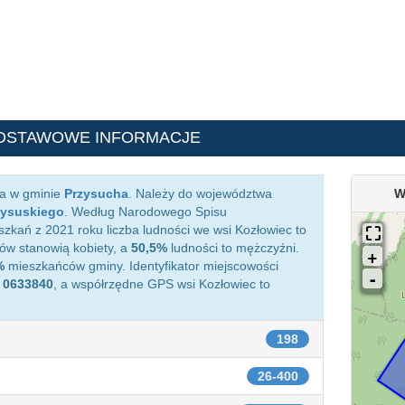
DSTAWOWE INFORMACJE
ca w gminie
Przysucha
. Należy do województwa
W
zysuskiego
. Według Narodowego Spisu
kań z 2021 roku liczba ludności we wsi Kozłowiec to
w stanowią kobiety, a
50,5%
ludności to mężczyźni.
%
mieszkańców gminy. Identyfikator miejscowości
o
0633840
, a współrzędne GPS wsi Kozłowiec to
198
26-400