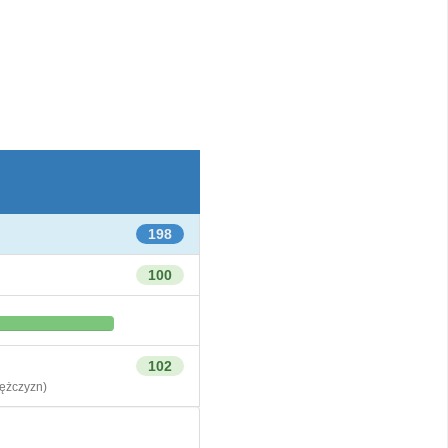
198
100
102
żczyzn)