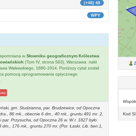
(+48) 48
WPY
wspomniana w
Słowniku geograficznym Królestwa
łowiańskich
(Tom IV, strona 563), Warszawa: nakł.
sława Walewskiego, 1880-1914. Poniższy cytat został
 za pomocą oprogramowania optycznego
.
awkę
Współ
yński, gm. Studzianna, par. Brudzewice; od Opoczna
Kod S
 dra., 86 mk., obecnie 6 dm., 40 mk., gruntu 491 mr. 2,
 i par. Przysucha, od Opoczna 26 w. W r. 1827 było
 dm., 176 mk., gruntu 270 mr. (Por. Łaski, Lib. ben.1,