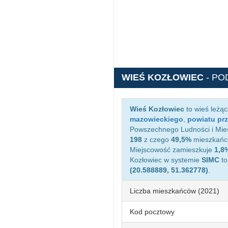
WIEŚ KOZŁOWIEC
- PO
Wieś Kozłowiec
to wieś leżą
mazowieckiego
,
powiatu pr
Powszechnego Ludności i Miesz
198
z czego
49,5%
mieszkańcó
Miejscowość zamieszkuje
1,8
Kozłowiec w systemie
SIMC
t
(20.588889, 51.362778)
.
Liczba mieszkańców (2021)
Kod pocztowy