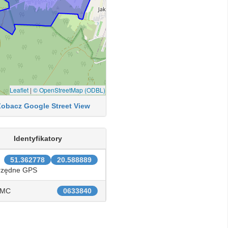
Leaflet
|
© OpenStreetMap (ODBL)
Zobacz Google Street View
Identyfikatory
51.362778
20.588889
rzędne GPS
IMC
0633840