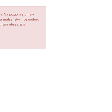
h. Na poziomie gminy
zba małżeństw i rozwodów,
ianymi obszarami