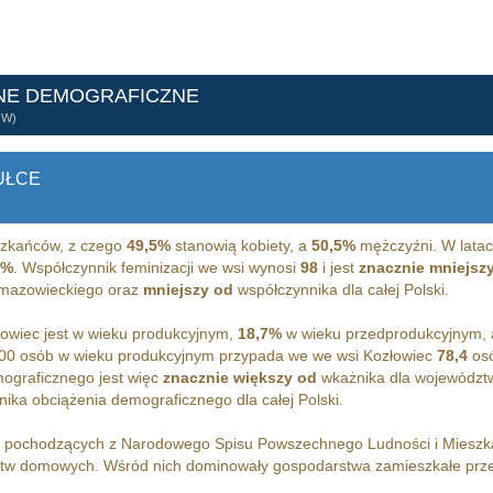
NE DEMOGRAFICZNE
ÓW)
UŁCE
zkańców, z czego
49,5%
stanowią kobiety, a
50,5%
mężczyźni. W latac
2%
. Współczynnik feminizacji we wsi wynosi
98
i jest
znacznie mniejsz
 mazowieckiego oraz
mniejszy od
współczynnika dla całej Polski.
owiec jest w wieku produkcyjnym,
18,7%
w wieku przedprodukcyjnym,
00 osób w wieku produkcyjnym przypada we we wsi Kozłowiec
78,4
osó
ograficznego jest więc
znacznie większy od
wkażnika dla województ
ika obciążenia demograficznego dla całej Polski.
h pochodzących z Narodowego Spisu Powszechnego Ludności i Miesz
tw domowych. Wśród nich dominowały gospodarstwa zamieszkałe prz