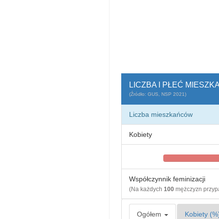
LICZBA I PŁEĆ MIESZ
(Źródło: GUS, NSP 2021)
Liczba mieszkańców
Kobiety
Współczynnik feminizacji
(Na każdych
100
mężczyzn przy
Ogółem
Kobiety (%