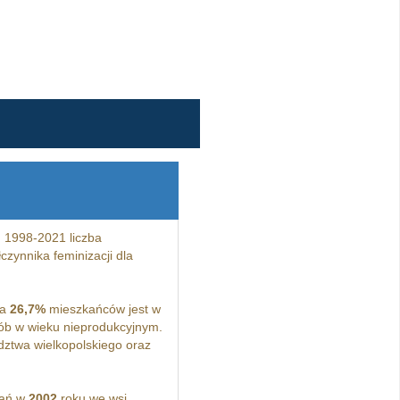
 1998-2021 liczba
zynnika feminizacji dla
 a
26,7%
mieszkańców jest w
b w wieku nieprodukcyjnym.
ztwa wielkopolskiego oraz
kań w
2002
roku we wsi