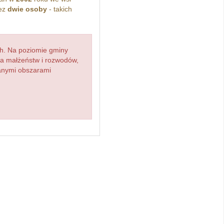
zez
dwie osoby
- takich
h. Na poziomie gminy
zba małżeństw i rozwodów,
ianymi obszarami