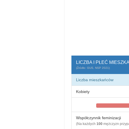
LICZBA I PŁEĆ MIESZ
(Źródło: GUS, NSP 2021)
Liczba mieszkańców
Kobiety
Współczynnik feminizacji
(Na każdych
100
mężczyzn przy