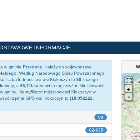
ODSTAWOWE INFORMACJE
ca w gminie
Przedecz
. Należy do województwa
W
olskiego
. Według Narodowego Spisu Powszechnego
ku liczba ludności we wsi Kłokoczyn to
90
z czego
kobiety, a
46,7%
ludności to mężczyźni. Miejscowość
 gminy. Identyfikator miejscowości Kłokoczyn w
 współrzędne GPS wsi Kłokoczyn to
(18.952222,
90
62-635