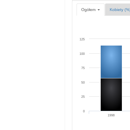
Ogółem
Kobiety (%
125
100
75
50
25
0
1998