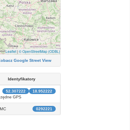
Leaflet
|
© OpenStreetMap (ODBL)
Zobacz Google Street View
Identyfikatory
52.307222
18.952222
rzędne GPS
IMC
0292221