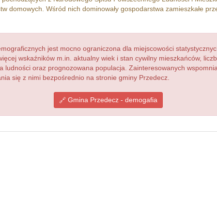
tw domowych. Wśród nich dominowały gospodarstwa zamieszkałe pr
ograficznych jest mocno ograniczona dla miejscowości statystycznyc
więcej wskaźników m.in. aktualny wiek i stan cywilny mieszkańców, lic
acja ludności oraz prognozowana populacja. Zainteresowanych wspomn
a się z nimi bezpośrednio na stronie gminy Przedecz.
Gmina Przedecz - demogafia