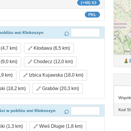
(+48) 63
PKL
pobliżu wsi Kłokoczyn
(4,7 km)
Kłodawa (6,5 km)
(9,0 km)
Chodecz (12,0 km)
,9 km)
Izbica Kujawska (18,0 km)
ki (18,2 km)
Grabów (20,3 km)
Współ
Kod S
ci w pobliżu wsi Kłokoczyn
ki (1,3 km)
Wieś Długie (1,8 km)