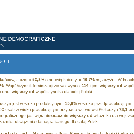
ANE DEMOGRAFICZNE
ÓW)
UŁCE
kańców, z czego
53,3%
stanowią kobiety, a
46,7%
mężczyźni. W latach
1%
. Współczynnik feminizacji we wsi wynosi
114
i jest
większy od
współc
o oraz
większy od
współczynnika dla całej Polski.
oczyn jest w wieku produkcyjnym,
15,6%
w wieku przedprodukcyjnym,
00 osób w wieku produkcyjnym przypada we we wsi Kłokoczyn
73,1
osó
ograficznego jest więc
nieznacznie większy od
wkażnika dla wojewód
ażnika obciążenia demograficznego dla całej Polski.
h pochodzących z Narodowego Spisu Powszechnego Ludności i Miesz