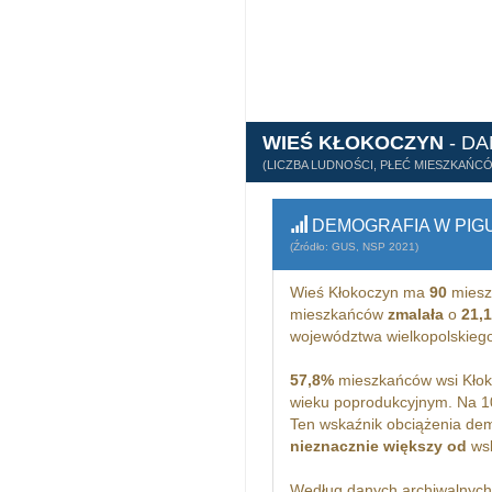
WIEŚ KŁOKOCZYN
- D
(LICZBA LUDNOŚCI, PŁEĆ MIESZKAŃC
DEMOGRAFIA W PIG
(Źródło: GUS, NSP 2021)
Wieś Kłokoczyn ma
90
miesz
mieszkańców
zmalała
o
21,
województwa wielkopolskieg
57,8%
mieszkańców wsi Kłok
wieku poprodukcyjnym. Na 1
Ten wskaźnik obciążenia dem
nieznacznie większy od
wsk
Według danych archiwalnyc