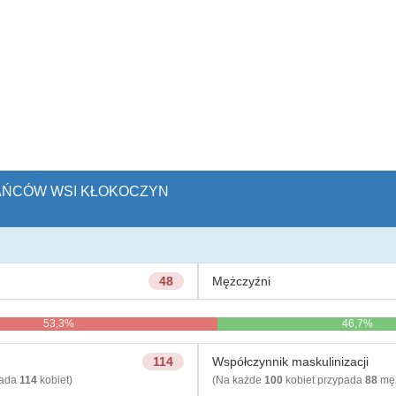
KAŃCÓW WSI KŁOKOCZYN
48
Mężczyźni
53,3%
46,7%
114
Współczynnik maskulinizacji
pada
114
kobiet)
(Na każde
100
kobiet przypada
88
męż