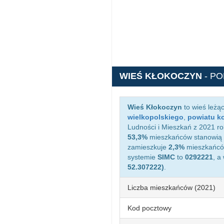
WIEŚ KŁOKOCZYN
- P
Wieś Kłokoczyn
to wieś leżą
wielkopolskiego
,
powiatu k
Ludności i Mieszkań z 2021 ro
53,3%
mieszkańców stanowią 
zamieszkuje
2,3%
mieszkańców
systemie
SIMC
to
0292221
, a
52.307222)
.
Liczba mieszkańców (2021)
Kod pocztowy