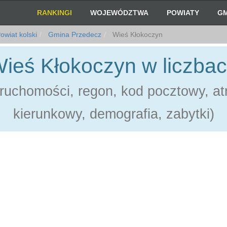
RANKINGI
WOJEWÓDZTWA
POWIATY
GM
owiat kolski
Gmina Przedecz
Wieś Kłokoczyn
ieś Kłokoczyn w liczba
ruchomości, regon, kod pocztowy, atr
kierunkowy, demografia, zabytki)