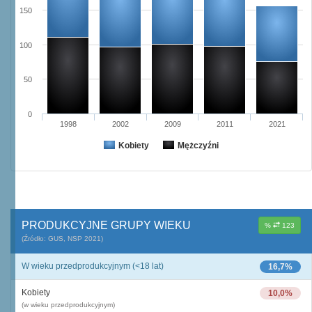
150
100
50
0
1998
2002
2009
2011
2021
Kobiety
Mężczyźni
PRODUKCYJNE GRUPY WIEKU
%
123
(Źródło: GUS, NSP 2021)
W wieku przedprodukcyjnym (<18 lat)
16,7%
Kobiety
10,0%
(w wieku przedprodukcyjnym)