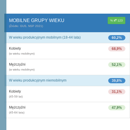
MOBILNE GRUPY WIEKU
%
123
(Źródło: GUS, NSP 2021)
W wieku produkcyjnym mobilnym (18-44 lata)
60,2%
Kobiety
68,9%
(w wieku mobilnym)
Mężczyźni
52,1%
(w wieku mobilnym)
W wieku produkcyjnym niemobilnym
39,8%
Kobiety
31,1%
(45-59 lat)
Mężczyźni
47,9%
(45-64 lata)