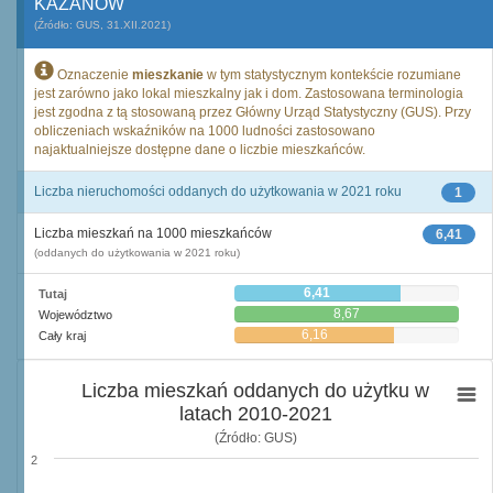
KAZANÓW
(Źródło: GUS, 31.XII.2021)
Oznaczenie
mieszkanie
w tym statystycznym kontekście rozumiane
jest zarówno jako lokal mieszkalny jak i dom. Zastosowana terminologia
jest zgodna z tą stosowaną przez Główny Urząd Statystyczny (GUS). Przy
obliczeniach wskaźników na 1000 ludności zastosowano
najaktualniejsze dostępne dane o liczbie mieszkańców.
Liczba nieruchomości oddanych do użytkowania w 2021 roku
1
Liczba mieszkań na 1000 mieszkańców
6,41
(oddanych do użytkowania w 2021 roku)
6,41
Tutaj
8,67
Województwo
6,16
Cały kraj
Liczba mieszkań oddanych do użytku w
latach 2010-2021
(Źródło: GUS)
2