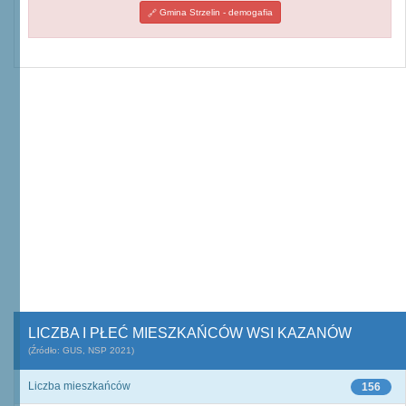
Gmina Strzelin - demogafia
LICZBA I PŁEĆ MIESZKAŃCÓW WSI KAZANÓW
(Źródło: GUS, NSP 2021)
Liczba mieszkańców
156