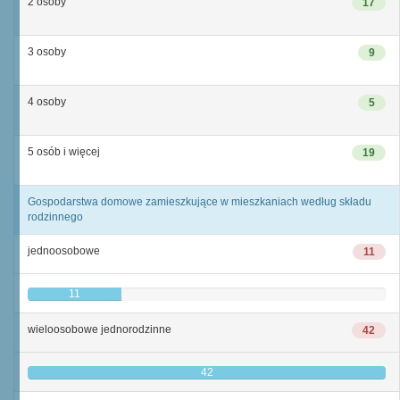
2 osoby
17
3 osoby
9
4 osoby
5
5 osób i więcej
19
Gospodarstwa domowe zamieszkujące w mieszkaniach według składu
rodzinnego
jednoosobowe
11
11
wieloosobowe jednorodzinne
42
42