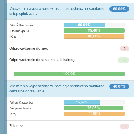
Mieszkania wyposażone w instalacje techniczno-sanitarne -
60,00%
ustęp spłukiwany
60,00%
Wieś Kazanów
88,49%
Dolnośląskie
88,08%
Kraj
Odprowadzenie do sieci
0
Odprowadzenie do urządzenia lokalnego
36
0,0%
100,0%
Mieszkania wyposażone w instalacje techniczno-sanitarne -
46,67%
centralne ogrzewanie
46,67%
Wieś Kazanów
76,05%
Województwo
77,80%
Kraj
Zbiorcze
0