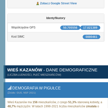
Zobacz Google Street View
Identyfikatory
Współrzędne GPS
50.705556
17.021389
Kod SIMC
0880461
WIEŚ KAZANÓW
- DANE DEMOGRAFICZNE
(LICZBA LUDNOŚCI, PŁEĆ MIESZKAŃCÓW)
DEMOGRAFIA W PIGUŁCE
(Źródło: GUS, NSP 2021)
Wieś Kazanów ma
156
mieszkańców, z czego
51,3%
stanowią kobiety, a
48,7%
mężczyźni. W latach 1998-2021 liczba mieszkańców
zmalała
o