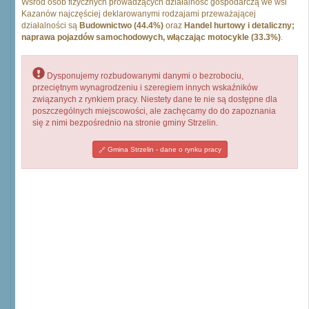
Wśród osób fizycznych prowadzących działalność gospodarczą we wsi
Kazanów najczęściej deklarowanymi rodzajami przeważającej
działalności są
Budownictwo (44.4%)
oraz
Handel hurtowy i detaliczny;
naprawa pojazdów samochodowych, włączając motocykle (33.3%)
.
Dysponujemy rozbudowanymi danymi o bezrobociu,
przeciętnym wynagrodzeniu i szeregiem innych wskaźników
związanych z rynkiem pracy. Niestety dane te nie są dostępne dla
poszczególnych miejscowości, ale zachęcamy do do zapoznania
się z nimi bezpośrednio na stronie gminy Strzelin.
Gmina Strzelin - dane o rynku pracy