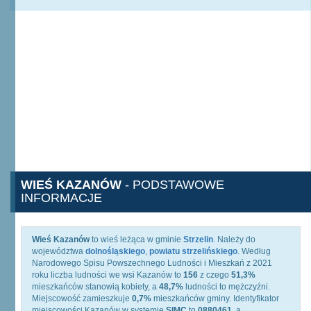
WIEŚ KAZANÓW
- PODSTAWOWE
INFORMACJE
Wieś Kazanów
to wieś leżąca w gminie
Strzelin
. Należy do
województwa
dolnośląskiego
,
powiatu strzelińskiego
. Według
Narodowego Spisu Powszechnego Ludności i Mieszkań z 2021
roku liczba ludności we wsi Kazanów to
156
z czego
51,3%
mieszkańców stanowią kobiety, a
48,7%
ludności to mężczyźni.
Miejscowość zamieszkuje
0,7%
mieszkańców gminy. Identyfikator
miejscowości Kazanów w systemie
SIMC
to
0880461
, a