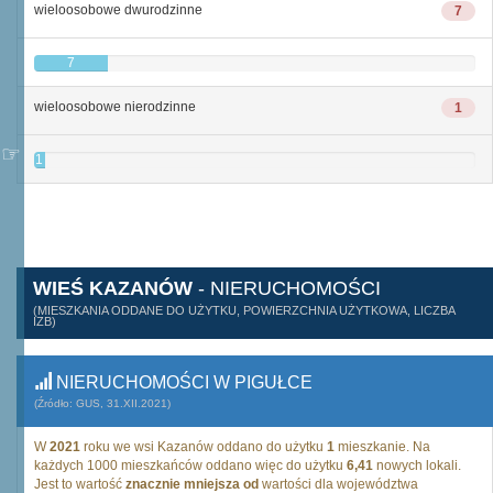
wieloosobowe dwurodzinne
7
7
wieloosobowe nierodzinne
1
1
WIEŚ KAZANÓW
- NIERUCHOMOŚCI
(MIESZKANIA ODDANE DO UŻYTKU, POWIERZCHNIA UŻYTKOWA, LICZBA
IZB)
NIERUCHOMOŚCI W PIGUŁCE
(Źródło: GUS, 31.XII.2021)
W
2021
roku we wsi Kazanów oddano do użytku
1
mieszkanie. Na
każdych 1000 mieszkańców oddano więc do użytku
6,41
nowych lokali.
Jest to wartość
znacznie mniejsza od
wartości dla województwa