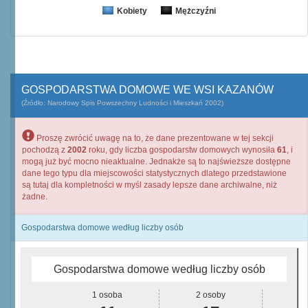
Kobiety
Mężczyźni
GOSPODARSTWA DOMOWE WE WSI KAZANÓW
(Źródło: Narodowy Spis Powszechny Ludności i Mieszkań 2002)
Proszę zwrócić uwagę na to, że dane prezentowane w tej sekcji
pochodzą z
2002
roku, gdy liczba gospodarstw domowych wynosiła
61
, i
mogą już być mocno nieaktualne. Jednakże są to najświeższe dostępne
dane tego typu dla miejscowości statystycznych dlatego przedstawione
są tutaj dla kompletności w myśl zasady lepsze dane archiwalne, niż
żadne.
Gospodarstwa domowe według liczby osób
Gospodarstwa domowe według liczby osób
1 osoba
2 osoby