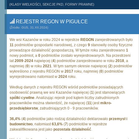
(KLASY WIELKOŚCI, SEKCJE PKD, FORMY PRAWNE)
REJESTR REGON W PIGUŁCE
(Źródło: GUS, 31.XII.2024)
We wsi Kazanów w roku 2024 w rejestrze
REGON
zarejestrowanych było
11
podmiotów gospodarki narodowej, z czego
9
stanowiły osoby fizyczne
prowadzące działalność gospodarczą. W tymże roku zarejestrowano
1
nowy podmiot, a
0
podmiotów zostało wyrejestrowanych. Na przestrzeni
lat
2009
-
2024
najwięcej (
4
) podmiotów zarejestrowano w roku
2018
, a
najmniej (
0
) w roku
2021
. W tym samym okresie najwięcej (
2
) podmiotów
wykreślono z rejestru REGON w
2017
roku, najmniej (
0
) podmiotów
wyrejestrowano natomiast w
2024
roku.
Według danych z rejestru REGON wśród podmiotów posiadających
osobowość prawną we wsi Kazanów najwięcej (
1
) jest stanowiących
spólki cywilne
. Analizując rejestr pod kątem liczby zatrudnionych
pracowników można stwierdzić, że najwięcej (
11
) jest
mikro-
przedsiębiorstw
, zatrudniających 0 - 9 pracowników.
36,4%
(
4
) podmiotów jako rodzaj działalności deklarowało
przemysł i
budownictwo
, natomiast
63,6%
(
7
) podmiotów w rejestrze
zakwalifikowana jest jako
pozostała działalność
.