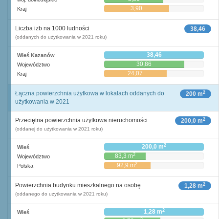
3,90
Kraj
Liczba izb na 1000 ludności
38,46
(oddanych do użytkowania w 2021 roku)
38,46
Wieś Kazanów
30,86
Województwo
24,07
Kraj
2
Łączna powierzchnia użytkowa w lokalach oddanych do
200 m
użytkowania w 2021
2
Przeciętna powierzchnia użytkowa nieruchomości
200,0 m
(oddanej do użytkowania w 2021 roku)
2
200,0 m
Wieś
2
83,3 m
Województwo
2
92,9 m
Polska
2
Powierzchnia budynku mieszkalnego na osobę
1,28 m
(oddanego do użytkowania w 2021 roku)
2
1,28 m
Wieś