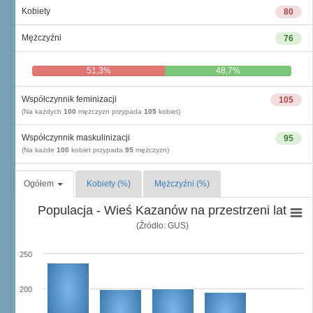
Kobiety
80
Mężczyźni
76
51,3%
48,7%
Współczynnik feminizacji
105
(Na każdych
100
mężczyzn przypada
105
kobiet)
Współczynnik maskulinizacji
95
(Na każde
100
kobiet przypada
95
mężczyzn)
Ogółem
Kobiety (%)
Mężczyźni (%)
Populacja - Wieś Kazanów na przestrzeni lat
(Źródło: GUS)
250
200