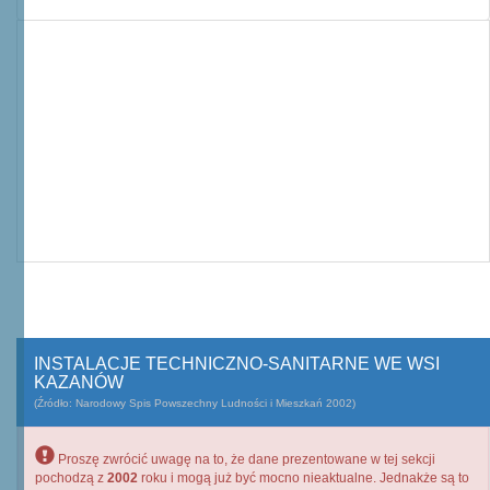
INSTALACJE TECHNICZNO-SANITARNE WE WSI
KAZANÓW
(Źródło: Narodowy Spis Powszechny Ludności i Mieszkań 2002)
Proszę zwrócić uwagę na to, że dane prezentowane w tej sekcji
pochodzą z
2002
roku i mogą już być mocno nieaktualne. Jednakże są to