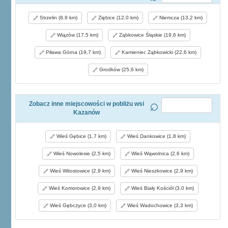
Strzelin (8,9 km)
Ziębice (12,0 km)
Niemcza (13,2 km)
Wiązów (17,5 km)
Ząbkowice Śląskie (19,6 km)
Piława Górna (19,7 km)
Kamieniec Ząbkowicki (22,6 km)
Grodków (25,6 km)
Zobacz inne miejscowości w pobliżu wsi
Kazanów
Wieś Gębice (1,7 km)
Wieś Dankowice (1,8 km)
Wieś Nowolesie (2,5 km)
Wieś Wąwolnica (2,6 km)
Wieś Witostowice (2,9 km)
Wieś Nieszkowice (2,9 km)
Wieś Komorowice (2,9 km)
Wieś Biały Kościół (3,0 km)
Wieś Gębczyce (3,0 km)
Wieś Wadochowice (3,3 km)