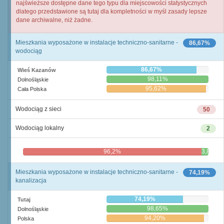
najświeższe dostępne dane tego typu dla miejscowości statystycznych
dlatego przedstawione są tutaj dla kompletności w myśl zasady lepsze
dane archiwalne, niż żadne.
Mieszkania wyposażone w instalacje techniczno-sanitarne -
86,67%
wodociąg
86,67%
Wieś Kazanów
98,11%
Dolnośląskie
95,62%
Cała Polska
Wodociąg z sieci
50
Wodociąg lokalny
2
96,2%
3,8%
Mieszkania wyposażone w instalacje techniczno-sanitarne -
74,19%
kanalizacja
74,19%
Tutaj
98,65%
Dolnośląskie
94,20%
Polska