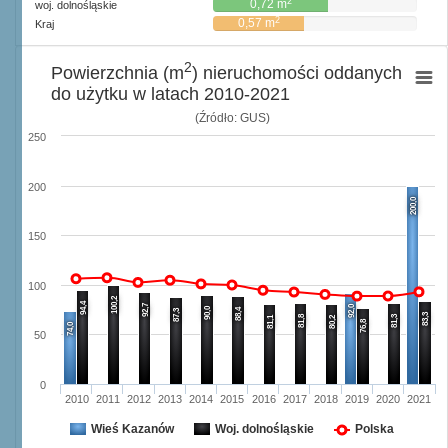
2
0,72 m
woj. dolnośląskie
2
0,57 m
Kraj
2
Powierzchnia (m
) nieruchomości oddanych
do użytku w latach 2010-2021
(Źródło: GUS)
250
200
200,0
150
100
100,2
94,4
92,7
92,0
90,0
88,4
87,3
83,3
81,8
81,3
81,1
80,2
76,8
74,0
50
0
2010
2011
2012
2013
2014
2015
2016
2017
2018
2019
2020
2021
Wieś Kazanów
Woj. dolnośląskie
Polska