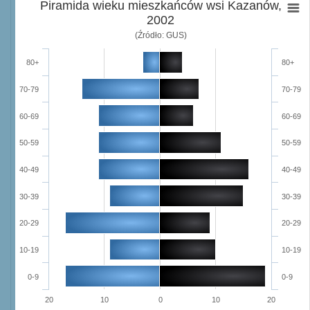
Piramida wieku mieszkańców wsi Kazanów,
2002
(Źródło: GUS)
80+
80+
70-79
70-79
60-69
60-69
50-59
50-59
40-49
40-49
30-39
30-39
20-29
20-29
10-19
10-19
0-9
0-9
20
10
0
10
20