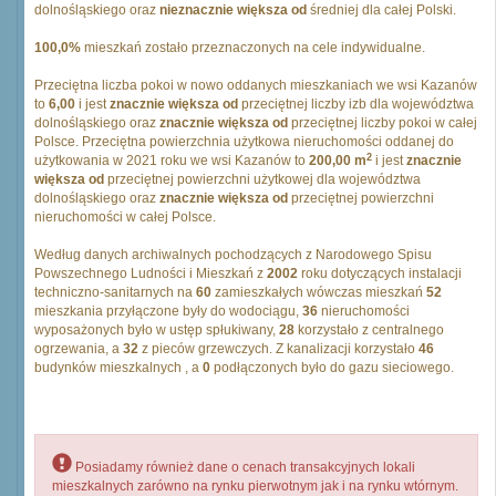
dolnośląskiego oraz
nieznacznie większa od
średniej dla całej Polski.
100,0%
mieszkań zostało przeznaczonych na cele indywidualne.
Przeciętna liczba pokoi w nowo oddanych mieszkaniach we wsi Kazanów
to
6,00
i jest
znacznie większa od
przeciętnej liczby izb dla województwa
dolnośląskiego oraz
znacznie większa od
przeciętnej liczby pokoi w całej
Polsce. Przeciętna powierzchnia użytkowa nieruchomości oddanej do
2
użytkowania w 2021 roku we wsi Kazanów to
200,00 m
i jest
znacznie
większa od
przeciętnej powierzchni użytkowej dla województwa
dolnośląskiego oraz
znacznie większa od
przeciętnej powierzchni
nieruchomości w całej Polsce.
Według danych archiwalnych pochodzących z Narodowego Spisu
Powszechnego Ludności i Mieszkań z
2002
roku dotyczących instalacji
techniczno-sanitarnych na
60
zamieszkałych wówczas mieszkań
52
mieszkania przyłączone były do wodociągu,
36
nieruchomości
wyposażonych było w ustęp spłukiwany,
28
korzystało z centralnego
ogrzewania, a
32
z pieców grzewczych. Z kanalizacji korzystało
46
budynków mieszkalnych , a
0
podłączonych było do gazu sieciowego.
Posiadamy również dane o cenach transakcyjnych lokali
mieszkalnych zarówno na rynku pierwotnym jak i na rynku wtórnym.