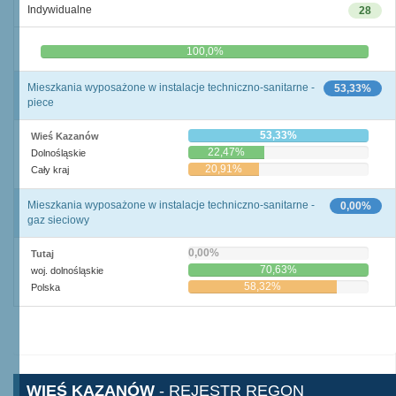
Indywidualne
28
0,0%
100,0%
Mieszkania wyposażone w instalacje techniczno-sanitarne -
53,33%
piece
53,33%
Wieś Kazanów
22,47%
Dolnośląskie
20,91%
Cały kraj
Mieszkania wyposażone w instalacje techniczno-sanitarne -
0,00%
gaz sieciowy
0,00%
Tutaj
70,63%
woj. dolnośląskie
58,32%
Polska
WIEŚ KAZANÓW
- REJESTR REGON