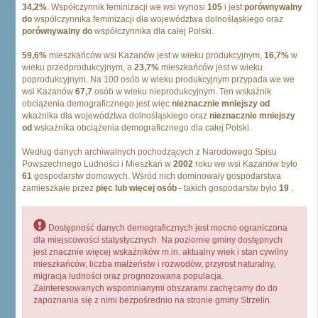
34,2%
. Współczynnik feminizacji we wsi wynosi
105
i jest
porównywalny
do
współczynnika feminizacji dla województwa dolnośląskiego oraz
porównywalny do
współczynnika dla całej Polski.
59,6%
mieszkańców wsi Kazanów jest w wieku produkcyjnym,
16,7%
w
wieku przedprodukcyjnym, a
23,7%
mieszkańców jest w wieku
poprodukcyjnym. Na 100 osób w wieku produkcyjnym przypada we we
wsi Kazanów
67,7
osób w wieku nieprodukcyjnym. Ten wskaźnik
obciążenia demograficznego jest więc
nieznacznie mniejszy od
wkażnika dla województwa dolnośląskiego oraz
nieznacznie mniejszy
od
wskażnika obciążenia demograficznego dla całej Polski.
Według danych archiwalnych pochodzących z Narodowego Spisu
Powszechnego Ludności i Mieszkań w
2002
roku we wsi Kazanów było
61
gospodarstw domowych. Wśród nich dominowały gospodarstwa
zamieszkałe przez
pięc lub więcej osób
- takich gospodarstw było
19
.
Dostępność danych demograficznych jest mocno ograniczona
dla miejscowości statystycznych. Na poziomie gminy dostępnych
jest znacznie więcej wskaźników m.in. aktualny wiek i stan cywilny
mieszkańców, liczba małżeństw i rozwodów, przyrost naturalny,
migracja ludności oraz prognozowana populacja.
Zainteresowanych wspomnianymi obszarami zachęcamy do do
zapoznania się z nimi bezpośrednio na stronie gminy Strzelin.