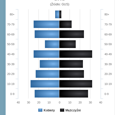
(Źródło: GUS)
80+
80+
70-79
70-79
60-69
60-69
50-59
50-59
40-49
40-49
30-39
30-39
20-29
20-29
10-19
10-19
0-9
0-9
40
30
20
10
0
10
20
30
40
Kobiety
Mężczyźni