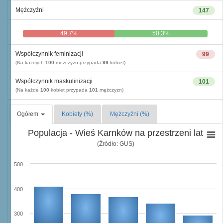
Mężczyźni
147
49,7%
50,3%
Współczynnik feminizacji
99
(Na każdych
100
mężczyzn przypada
99
kobiet)
Współczynnik maskulinizacji
101
(Na każde
100
kobiet przypada
101
mężczyzn)
Ogółem
Kobiety (%)
Mężczyźni (%)
Populacja - Wieś Karnków na przestrzeni lat
(Źródło: GUS)
500
400
300