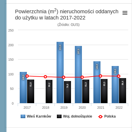
2
Powierzchnia (m
) nieruchomości oddanych
do użytku w latach 2017-2022
(Źródło: GUS)
250
200
211,0
197,0
150
144,0
128,0
100
108,0
86,4
83,3
81,8
81,3
80,2
76,8
50
0
2017
2018
2019
2020
2021
2022
Wieś Karnków
Woj. dolnośląskie
Polska