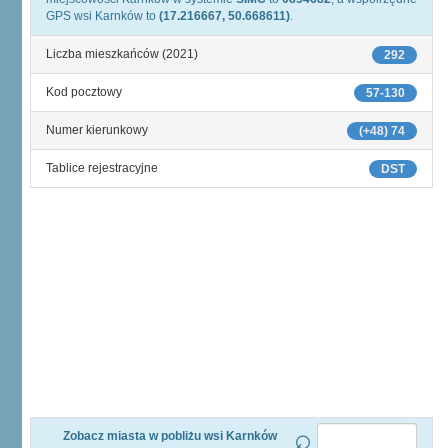
GPS wsi Karnków to
(17.216667, 50.668611)
.
Liczba mieszkańców (2021)
292
Kod pocztowy
57-130
Numer kierunkowy
(+48) 74
Tablice rejestracyjne
DST
Zobacz miasta w pobliżu wsi Karnków