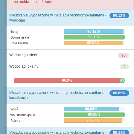
dane archiwalne, niż żadne.
Mieszkania wyposażone w instalacje techniczno-sanitarne -
96,12%
wodociąg
96,12%
Tutaj
98,11%
Dolnośląskie
95,62%
Cała Polska
Wodociąg z sieci
95
Wodociąg lokalny
4
96,0%
4,0%
Mieszkania wyposażone w instalacje techniczno-sanitarne -
88,89%
kanalizacja
88,89%
Wieś
98,65%
woj. dolnośląskie
94,20%
Polska
Mieszkania wyposażone w instalacje techniczno-sanitarne -
55,34%