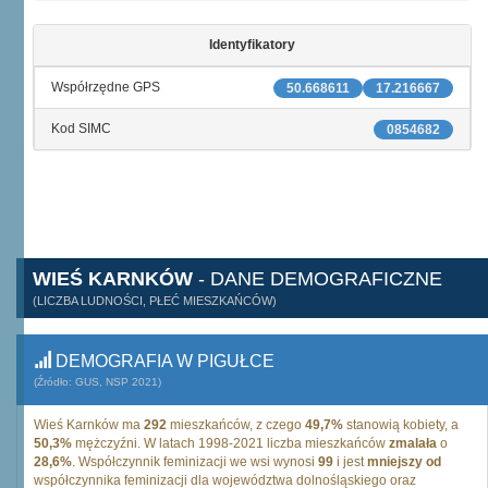
Identyfikatory
Współrzędne GPS
50.668611
17.216667
Kod SIMC
0854682
WIEŚ KARNKÓW
- DANE DEMOGRAFICZNE
(LICZBA LUDNOŚCI, PŁEĆ MIESZKAŃCÓW)
DEMOGRAFIA W PIGUŁCE
(Źródło: GUS, NSP 2021)
Wieś Karnków ma
292
mieszkańców, z czego
49,7%
stanowią kobiety, a
50,3%
mężczyźni. W latach 1998-2021 liczba mieszkańców
zmalała
o
28,6%
. Współczynnik feminizacji we wsi wynosi
99
i jest
mniejszy od
współczynnika feminizacji dla województwa dolnośląskiego oraz