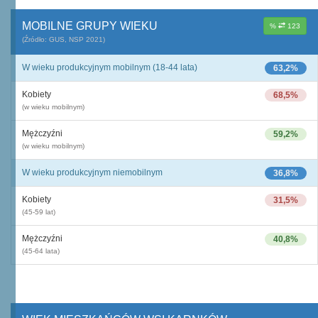
MOBILNE GRUPY WIEKU
%
123
(Źródło: GUS, NSP 2021)
W wieku produkcyjnym mobilnym (18-44 lata)
63,2%
Kobiety
68,5%
(w wieku mobilnym)
Mężczyźni
59,2%
(w wieku mobilnym)
W wieku produkcyjnym niemobilnym
36,8%
Kobiety
31,5%
(45-59 lat)
Mężczyźni
40,8%
(45-64 lata)