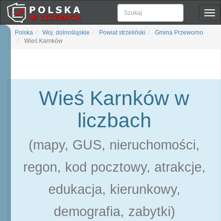
Pok
naw
Polska
Woj. dolnośląskie
Powiat strzeliński
Gmina Przeworno
Wieś Karnków
Wieś Karnków w
liczbach
(mapy, GUS, nieruchomości,
regon, kod pocztowy, atrakcje,
edukacja, kierunkowy,
demografia, zabytki)