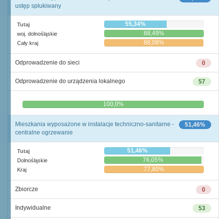
ustęp spłukiwany
55,34%
Tutaj
88,49%
woj. dolnośląskie
88,08%
Cały kraj
Odprowadzenie do sieci
0
Odprowadzenie do urządzenia lokalnego
57
0,0%
100,0%
Mieszkania wyposażone w instalacje techniczno-sanitarne -
51,46%
centralne ogrzewanie
51,46%
Tutaj
76,05%
Dolnośląskie
77,80%
Kraj
Zbiorcze
0
Indywidualne
53