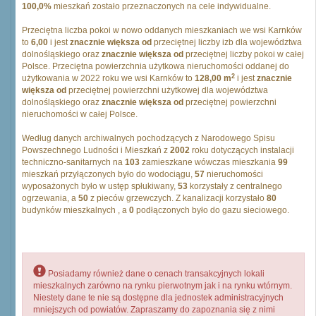
100,0%
mieszkań zostało przeznaczonych na cele indywidualne.
Przeciętna liczba pokoi w nowo oddanych mieszkaniach we wsi Karnków
to
6,00
i jest
znacznie większa od
przeciętnej liczby izb dla województwa
dolnośląskiego oraz
znacznie większa od
przeciętnej liczby pokoi w całej
Polsce. Przeciętna powierzchnia użytkowa nieruchomości oddanej do
2
użytkowania w 2022 roku we wsi Karnków to
128,00 m
i jest
znacznie
większa od
przeciętnej powierzchni użytkowej dla województwa
dolnośląskiego oraz
znacznie większa od
przeciętnej powierzchni
nieruchomości w całej Polsce.
Według danych archiwalnych pochodzących z Narodowego Spisu
Powszechnego Ludności i Mieszkań z
2002
roku dotyczących instalacji
techniczno-sanitarnych na
103
zamieszkane wówczas mieszkania
99
mieszkań przyłączonych było do wodociągu,
57
nieruchomości
wyposażonych było w ustęp spłukiwany,
53
korzystały z centralnego
ogrzewania, a
50
z pieców grzewczych. Z kanalizacji korzystało
80
budynków mieszkalnych , a
0
podłączonych było do gazu sieciowego.
Posiadamy również dane o cenach transakcyjnych lokali
mieszkalnych zarówno na rynku pierwotnym jak i na rynku wtórnym.
Niestety dane te nie są dostępne dla jednostek administracyjnych
mniejszych od powiatów. Zapraszamy do zapoznania się z nimi