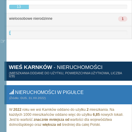
13
wieloosobowe nierodzinne
1
1
WIEŚ KARNKÓW
- NIERUCHOMOŚCI
(MIESZKANIA ODDANE DO UŻYTKU, POWIERZCHNIA UŻYTKOWA, LICZBA
IZB)
NIERUCHOMOŚCI W PIGUŁCE
(Źródło: GUS, 31.XII.2022)
W
2022
roku we wsi Karnków oddano do użytku
2
mieszkania. Na
każdych 1000 mieszkańców oddano więc do użytku
6,85
nowych lokali.
Jest to wartość
znacznie mniejsza od
wartości dla województwa
dolnośląskiego oraz
większa od
średniej dla całej Polski.