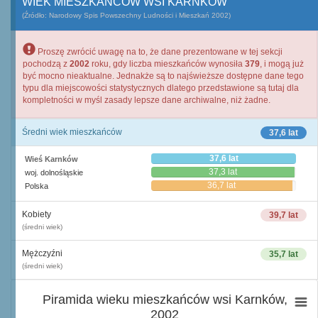
WIEK MIESZKAŃCÓW WSI KARNKÓW
(Źródło: Narodowy Spis Powszechny Ludności i Mieszkań 2002)
Proszę zwrócić uwagę na to, że dane prezentowane w tej sekcji
pochodzą z
2002
roku, gdy liczba mieszkańców wynosiła
379
, i mogą już
być mocno nieaktualne. Jednakże są to najświeższe dostępne dane tego
typu dla miejscowości statystycznych dlatego przedstawione są tutaj dla
kompletności w myśl zasady lepsze dane archiwalne, niż żadne.
Średni wiek mieszkańców
37,6 lat
37,6 lat
Wieś Karnków
37,3 lat
woj. dolnośląskie
36,7 lat
Polska
Kobiety
39,7 lat
(średni wiek)
Mężczyźni
35,7 lat
(średni wiek)
Piramida wieku mieszkańców wsi Karnków,
2002