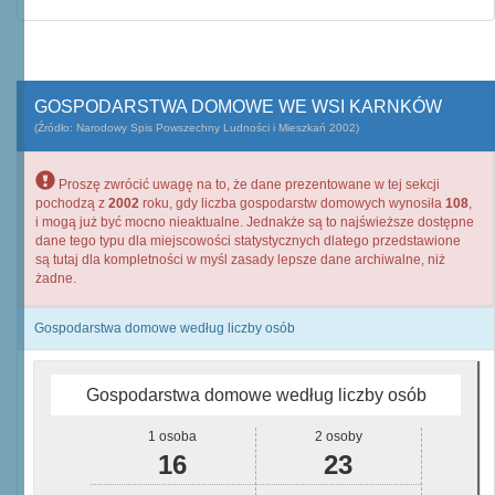
GOSPODARSTWA DOMOWE WE WSI KARNKÓW
(Źródło: Narodowy Spis Powszechny Ludności i Mieszkań 2002)
Proszę zwrócić uwagę na to, że dane prezentowane w tej sekcji
pochodzą z
2002
roku, gdy liczba gospodarstw domowych wynosiła
108
,
i mogą już być mocno nieaktualne. Jednakże są to najświeższe dostępne
dane tego typu dla miejscowości statystycznych dlatego przedstawione
są tutaj dla kompletności w myśl zasady lepsze dane archiwalne, niż
żadne.
Gospodarstwa domowe według liczby osób
Gospodarstwa domowe według liczby osób
1 osoba
2 osoby
16
23