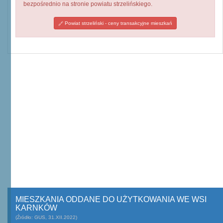
bezpośrednio na stronie powiatu strzelińskiego.
Powiat strzeliński - ceny transakcyjne mieszkań
MIESZKANIA ODDANE DO UŻYTKOWANIA WE WSI
KARNKÓW
(Źródło: GUS, 31.XII.2022)