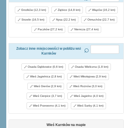
Grodków (12,3 km)
Ziębice (14,8 km)
Wiązów (16,2 km)
Strzelin (16,5 km)
Nysa (22,2 km)
Otmuchów (22,7 km)
Paczków (27,2 km)
Niemcza (27,4 km)
Zobacz inne miejscowości w pobliżu wsi
Karnków
Osada Dąbkowice (0,6 km)
Osada Wieliczna (1,8 km)
Wieś Jagielnica (2,8 km)
Wieś Mikołajowa (2,9 km)
Wieś Gierów (2,9 km)
Wieś Rożnów (3,0 km)
Wieś Cierpice (3,7 km)
Wieś Jagielno (4,0 km)
Wieś Przeworno (4,1 km)
Wieś Sarby (4,1 km)
Wieś Karnków na mapie