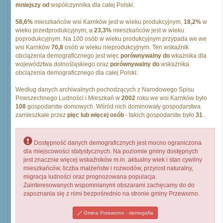
mniejszy od
współczynnika dla całej Polski.
58,6%
mieszkańców wsi Karnków jest w wieku produkcyjnym,
18,2%
w
wieku przedprodukcyjnym, a
23,3%
mieszkańców jest w wieku
poprodukcyjnym. Na 100 osób w wieku produkcyjnym przypada we we
wsi Karnków
70,8
osób w wieku nieprodukcyjnym. Ten wskaźnik
obciążenia demograficznego jest więc
porównywalny do
wkażnika dla
województwa dolnośląskiego oraz
porównywalny do
wskażnika
obciążenia demograficznego dla całej Polski.
Według danych archiwalnych pochodzących z Narodowego Spisu
Powszechnego Ludności i Mieszkań w
2002
roku we wsi Karnków było
108
gospodarstw domowych. Wśród nich dominowały gospodarstwa
zamieszkałe przez
pięc lub więcej osób
- takich gospodarstw było
31
.
Dostępność danych demograficznych jest mocno ograniczona
dla miejscowości statystycznych. Na poziomie gminy dostępnych
jest znacznie więcej wskaźników m.in. aktualny wiek i stan cywilny
mieszkańców, liczba małżeństw i rozwodów, przyrost naturalny,
migracja ludności oraz prognozowana populacja.
Zainteresowanych wspomnianymi obszarami zachęcamy do do
zapoznania się z nimi bezpośrednio na stronie gminy Przeworno.
Gmina Przeworno - demogafia