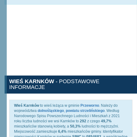
WIEŚ KARNKÓW
- PODSTAWOWE
INFORMACJE
Wieś Karnków
to wieś leżąca w gminie
Przeworno
. Należy do
województwa
dolnośląskiego
,
powiatu strzelińskiego
. Według
Narodowego Spisu Powszechnego Ludności i Mieszkań z 2021
roku liczba ludności we wsi Karnków to
292
z czego
49,7%
mieszkańców stanowią kobiety, a
50,3%
ludności to mężczyźni.
Miejscowość zamieszkuje
6,4%
mieszkańców gminy. Identyfikator
miejscowości Karnków w systemie
SIMC
to
0854682
, a współrzędne