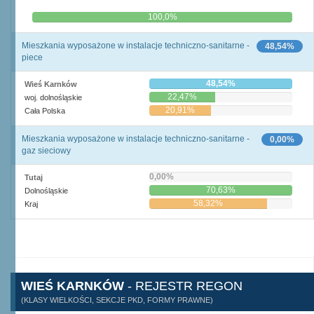
0,0%
100,0%
Mieszkania wyposażone w instalacje techniczno-sanitarne -
48,54%
piece
48,54%
Wieś Karnków
22,47%
woj. dolnośląskie
20,91%
Cała Polska
Mieszkania wyposażone w instalacje techniczno-sanitarne -
0,00%
gaz sieciowy
0,00%
Tutaj
70,63%
Dolnośląskie
58,32%
Kraj
WIEŚ KARNKÓW
- REJESTR REGON
(KLASY WIELKOŚCI, SEKCJE PKD, FORMY PRAWNE)