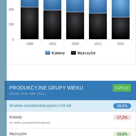
200
100
0
1998
2002
2009
2011
2021
Kobiety
Mężczyźni
PRODUKCYJNE GRUPY WIEKU
%
123
(Źródło: GUS, NSP 2021)
W wieku przedprodukcyjnym (<18 lat)
18,2%
Kobiety
17,2%
(w wieku przedprodukcyjnym)
Mężczyźni
19,0%