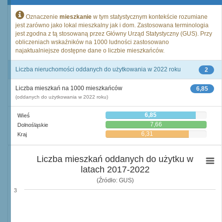
Oznaczenie
mieszkanie
w tym statystycznym kontekście rozumiane
jest zarówno jako lokal mieszkalny jak i dom. Zastosowana terminologia
jest zgodna z tą stosowaną przez Główny Urząd Statystyczny (GUS). Przy
obliczeniach wskaźników na 1000 ludności zastosowano
najaktualniejsze dostępne dane o liczbie mieszkańców.
Liczba nieruchomości oddanych do użytkowania w 2022 roku
2
Liczba mieszkań na 1000 mieszkańców
6,85
(oddanych do użytkowania w 2022 roku)
6,85
Wieś
7,66
Dolnośląskie
6,31
Kraj
Liczba mieszkań oddanych do użytku w
latach 2017-2022
(Źródło: GUS)
3