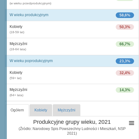
(w wieku przedprodukcyjnym)
W wieku produkcyjnym
58,6%
Kobiety
50,3%
(18-59 lat)
Mężczyźni
66,7%
(18-64 lata)
W wieku poprodukcyjnym
23,3%
Kobiety
32,4%
(59+ lat)
Mężczyźni
14,3%
(64+ lata)
Ogółem
Kobiety
Mężczyźni
Produkcyjne grupy wieku, 2021
(Źródło: Narodowy Spis Powszechny Ludności i Mieszkań, NSP
2021)