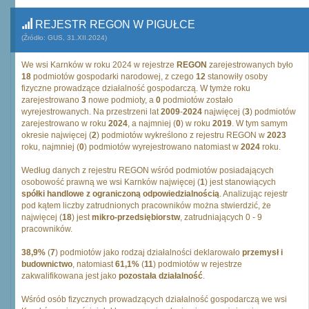
REJESTR REGON W PIGUŁCE
(Źródło: GUS, 31.XII.2024)
We wsi Karnków w roku 2024 w rejestrze
REGON
zarejestrowanych było
18
podmiotów gospodarki narodowej, z czego
12
stanowiły osoby
fizyczne prowadzące działalność gospodarczą. W tymże roku
zarejestrowano
3
nowe podmioty, a
0
podmiotów zostało
wyrejestrowanych. Na przestrzeni lat
2009
-
2024
najwięcej (
3
) podmiotów
zarejestrowano w roku
2024
, a najmniej (
0
) w roku
2019
. W tym samym
okresie najwięcej (
2
) podmiotów wykreślono z rejestru REGON w
2023
roku, najmniej (
0
) podmiotów wyrejestrowano natomiast w
2024
roku.
Według danych z rejestru REGON wśród podmiotów posiadających
osobowość prawną we wsi Karnków najwięcej (
1
) jest stanowiących
spółki handlowe z ograniczoną odpowiedzialnością
. Analizując rejestr
pod kątem liczby zatrudnionych pracowników można stwierdzić, że
najwięcej (
18
) jest
mikro-przedsiębiorstw
, zatrudniających 0 - 9
pracowników.
38,9%
(
7
) podmiotów jako rodzaj działalności deklarowało
przemysł i
budownictwo
, natomiast
61,1%
(
11
) podmiotów w rejestrze
zakwalifikowana jest jako
pozostała działalność
.
Wśród osób fizycznych prowadzących działalność gospodarczą we wsi