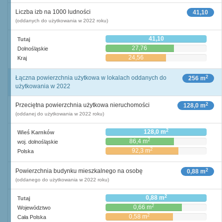
Liczba izb na 1000 ludności
41,10
(oddanych do użytkowania w 2022 roku)
41,10
Tutaj
27,76
Dolnośląskie
24,56
Kraj
2
Łączna powierzchnia użytkowa w lokalach oddanych do
256 m
użytkowania w 2022
2
Przeciętna powierzchnia użytkowa nieruchomości
128,0 m
(oddanej do użytkowania w 2022 roku)
2
128,0 m
Wieś Karnków
2
86,4 m
woj. dolnośląskie
2
92,3 m
Polska
2
Powierzchnia budynku mieszkalnego na osobę
0,88 m
(oddanego do użytkowania w 2022 roku)
2
0,88 m
Tutaj
2
0,66 m
Województwo
2
0,58 m
Cała Polska