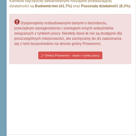
Karnków najczęściej deklarowanymi rodzajami przeważającej
działalności są
Budownictwo (41.7%)
oraz
Pozostała działalność (8.3%)
.
Dysponujemy rozbudowanymi danymi o bezrobociu,
przeciętnym wynagrodzeniu i szeregiem innych wskaźników
związanych z rynkiem pracy. Niestety dane te nie są dostępne dla
poszczególnych miejscowości, ale zachęcamy do do zapoznania
się z nimi bezpośrednio na stronie gminy Przeworno.
Gmina Przeworno - dane o rynku pracy