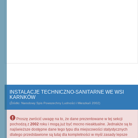
INSTALACJE TECHNICZNO-SANITARNE WE WSI
KARNKÓW
(Źródło: Narodowy Spis Powszechny Ludności i Mieszkań 2002)
Proszę zwrócić uwagę na to, że dane prezentowane w tej sekcji
pochodzą z
2002
roku i mogą już być mocno nieaktualne. Jednakże są to
najświeższe dostępne dane tego typu dla miejscowości statystycznych
dlatego przedstawione są tutaj dla kompletności w myśl zasady lepsze