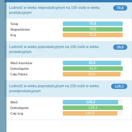
Ludność w wieku nieprodukcyjnym na 100 osób w wieku
70,8
produkcyjnym
70,8
Tutaj
70,6
Województwo
70,8
Kraj
Ludność w wieku poprodukcyjnym na 100 osób w wieku
39,8
produkcyjnym
39,8
Wieś Karnków
41,0
Dolnośląskie
39,5
Cała Polska
Ludność w wieku poprodukcyjnym na 100 osób w wieku
128,3
przedprodukcyjnym
128,3
Wieś
139,1
Dolnośląskie
126,0
Cały kraj