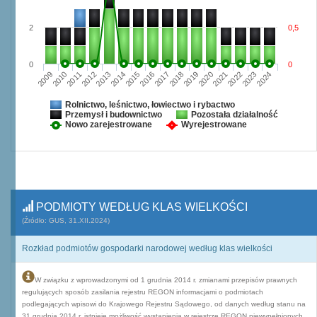
2
0,5
0
0
2009
2010
2011
2012
2013
2014
2015
2016
2017
2018
2019
2020
2021
2022
2023
2024
Rolnictwo, leśnictwo, łowiectwo i rybactwo
Przemysł i budownictwo
Pozostała działalność
Nowo zarejestrowane
Wyrejestrowane
PODMIOTY WEDŁUG KLAS WIELKOŚCI
(Źródło: GUS, 31.XII.2024)
Rozkład podmiotów gospodarki narodowej według klas wielkości
W związku z wprowadzonymi od 1 grudnia 2014 r. zmianami przepisów prawnych
regulujących sposób zasilania rejestru REGON informacjami o podmiotach
podlegających wpisowi do Krajowego Rejestru Sądowego, od danych według stanu na
31 grudnia 2014 r. istnieje możliwość wystąpienia w rejestrze REGON niewypełnionych