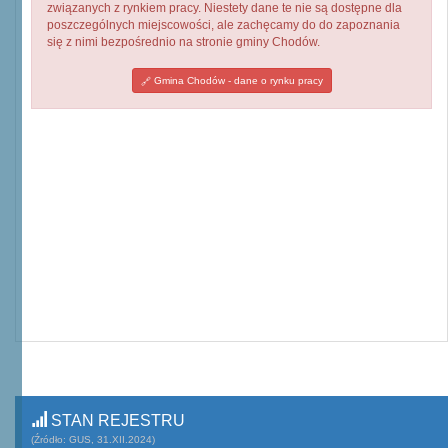
związanych z rynkiem pracy. Niestety dane te nie są dostępne dla
poszczególnych miejscowości, ale zachęcamy do do zapoznania
się z nimi bezpośrednio na stronie gminy Chodów.
Gmina Chodów - dane o rynku pracy
STAN REJESTRU
(Źródło: GUS, 31.XII.2024)