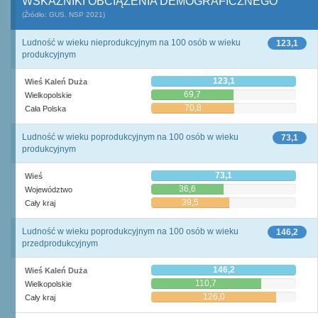
WSKAŹNIKI OBCIĄŻENIA DEMOGRAFICZNEGO
(Źródło: GUS, NSP 2021)
Ludność w wieku nieprodukcyjnym na 100 osób w wieku
123,1
produkcyjnym
123,1
Wieś Kaleń Duża
69,7
Wielkopolskie
70,8
Cała Polska
Ludność w wieku poprodukcyjnym na 100 osób w wieku
73,1
produkcyjnym
73,1
Wieś
36,6
Województwo
39,5
Cały kraj
Ludność w wieku poprodukcyjnym na 100 osób w wieku
146,2
przedprodukcyjnym
146,2
Wieś Kaleń Duża
110,7
Wielkopolskie
126,0
Cały kraj