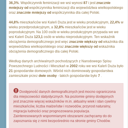
36,3%
. Współczynnik feminizacji we wsi wynosi
87
i jest
znacznie
mniejszy od
współczynnika feminizacji dla województwa wielkopolskiego
oraz
znacznie mniejszy od
współczynnika dla całej Polski.
44,8%
mieszkańców wsi Kaleń Duża jest w wieku produkcyjnym,
22,4%
w
wieku przedprodukcyjnym, a
32,8%
mieszkańców jest w wieku
poprodukcyjnym. Na 100 osób w wieku produkcyjnym przypada we we
wsi Kaleń Duża
123,1
osób w wieku nieprodukcyjnym. Ten wskaźnik
obciążenia demograficznego jest więc
znacznie większy od
wkażnika dla
województwa wielkopolskiego oraz
znacznie większy od
wskażnika
obciążenia demograficznego dla całej Polski.
Według danych archiwalnych pochodzących z Narodowego Spisu
Powszechnego Ludności i Mieszkań w
2002
roku we wsi Kaleń Duża było
21
gospodarstw domowych. Wśród nich dominowały gospodarstwa
zamieszkałe przez
dwie osoby
- takich gospodarstw było
7
.
Dostępność danych demograficznych jest mocno ograniczona
dla miejscowości statystycznych. Na poziomie gminy dostępnych
jest znacznie więcej wskaźników m.in. aktualny wiek i stan cywilny
mieszkańców, liczba małżeństw i rozwodów, przyrost naturalny,
migracja ludności oraz prognozowana populacja.
Zainteresowanych wspomnianymi obszarami zachęcamy do do
zapoznania się z nimi bezpośrednio na stronie gminy Chodów.