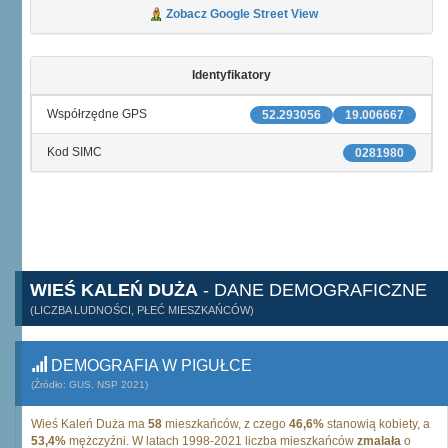
Zobacz Google Street View
Identyfikatory
Współrzędne GPS
52.293056
19.006667
Kod SIMC
0281980
WIEŚ KALEŃ DUŻA
- DANE DEMOGRAFICZNE
(LICZBA LUDNOŚCI, PŁEĆ MIESZKAŃCÓW)
DEMOGRAFIA W PIGUŁCE
(Źródło: GUS, NSP 2021)
Wieś Kaleń Duża ma
58
mieszkańców, z czego
46,6%
stanowią kobiety, a
53,4%
mężczyźni. W latach 1998-2021 liczba mieszkańców
zmalała
o