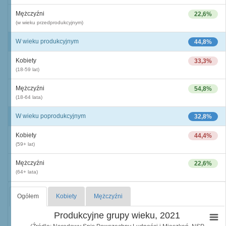
Mężczyźni
22,6%
(w wieku przedprodukcyjnym)
W wieku produkcyjnym
44,8%
Kobiety
33,3%
(18-59 lat)
Mężczyźni
54,8%
(18-64 lata)
W wieku poprodukcyjnym
32,8%
Kobiety
44,4%
(59+ lat)
Mężczyźni
22,6%
(64+ lata)
Ogółem
Kobiety
Mężczyźni
Produkcyjne grupy wieku, 2021