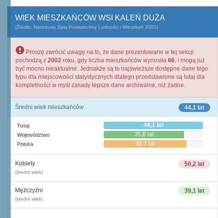
WIEK MIESZKAŃCÓW WSI KALEŃ DUŻA
(Źródło: Narodowy Spis Powszechny Ludności i Mieszkań 2002)
Proszę zwrócić uwagę na to, że dane prezentowane w tej sekcji
pochodzą z
2002
roku, gdy liczba mieszkańców wynosiła
66
, i mogą już
być mocno nieaktualne. Jednakże są to najświeższe dostępne dane tego
typu dla miejscowości statystycznych dlatego przedstawione są tutaj dla
kompletności w myśl zasady lepsze dane archiwalne, niż żadne.
Średni wiek mieszkańców
44,1 lat
44,1 lat
Tutaj
35,8 lat
Województwo
36,7 lat
Polska
Kobiety
50,2 lat
(średni wiek)
Mężczyźni
39,1 lat
(średni wiek)