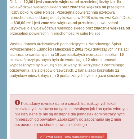
Duża to
12,00
i jest
znacznie większa od
przeciętnej liczby izb dla
województwa wielkopolskiego oraz
znacznie większa od
przeciętnej
liczby pokoi w całej Polsce. Przeciętna powierzchnia użytkowa
nieruchomości oddanej do użytkowania w 2008 roku we wsi Kaleń Duża
2
to
638,00 m
i jest
znacznie większa od
przeciętnej powierzchni
użytkowej dla województwa wielkopolskiego oraz
znacznie większa od
przeciętnej powierzchni nieruchomości w całej Polsce.
Według danych archiwalnych pochodzących z Narodowego Spisu
Powszechnego Ludności i Mieszkań z
2002
roku dotyczących instalacji
techniczno-sanitarnych na
19
zamieszkałych wówczas mieszkań
16
mieszkań przyłączonych było do wodociągu,
12
nieruchomości
wyposażonych było w ustęp spłukiwany,
10
korzystało z centralnego
ogrzewania, a
9
z pieców grzewczych. Z kanalizacji korzystało
12
budynków mieszkalnych , a
0
podłączonych było do gazu sieciowego.
Posiadamy również dane o cenach transakcyjnych lokali
mieszkalnych zarówno na rynku pierwotnym jak i na rynku wtórnym.
Niestety dane te nie są dostępne dla jednostek administracyjnych
mniejszych od powiatów. Zapraszamy do zapoznania się z nimi
bezpośrednio na stronie powiatu kolskiego.
Powiat kolski - ceny transakcyjne mieszkań