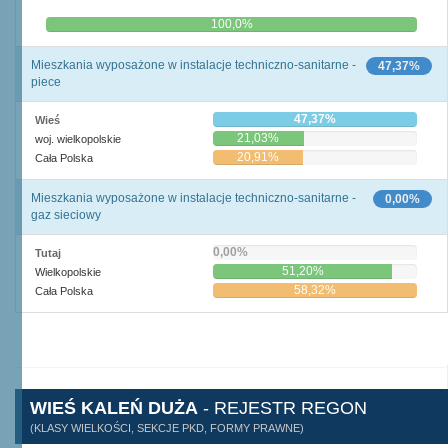
0,0%
100,0%
Mieszkania wyposażone w instalacje techniczno-sanitarne -
47,37%
piece
47,37%
Wieś
21,03%
woj. wielkopolskie
20,91%
Cała Polska
Mieszkania wyposażone w instalacje techniczno-sanitarne -
0,00%
gaz sieciowy
0,00%
Tutaj
51,20%
Wielkopolskie
58,32%
Cała Polska
WIEŚ KALEŃ DUŻA
- REJESTR REGON
(KLASY WIELKOŚCI, SEKCJE PKD, FORMY PRAWNE)