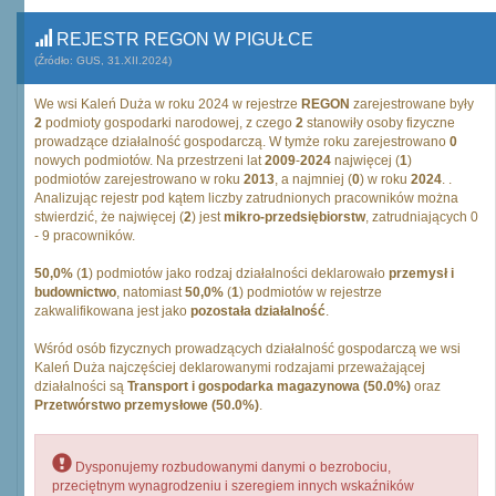
REJESTR REGON W PIGUŁCE
(Źródło: GUS, 31.XII.2024)
We wsi Kaleń Duża w roku 2024 w rejestrze
REGON
zarejestrowane były
2
podmioty gospodarki narodowej, z czego
2
stanowiły osoby fizyczne
prowadzące działalność gospodarczą. W tymże roku zarejestrowano
0
nowych podmiotów. Na przestrzeni lat
2009
-
2024
najwięcej (
1
)
podmiotów zarejestrowano w roku
2013
, a najmniej (
0
) w roku
2024
. .
Analizując rejestr pod kątem liczby zatrudnionych pracowników można
stwierdzić, że najwięcej (
2
) jest
mikro-przedsiębiorstw
, zatrudniających 0
- 9 pracowników.
50,0%
(
1
) podmiotów jako rodzaj działalności deklarowało
przemysł i
budownictwo
, natomiast
50,0%
(
1
) podmiotów w rejestrze
zakwalifikowana jest jako
pozostała działalność
.
Wśród osób fizycznych prowadzących działalność gospodarczą we wsi
Kaleń Duża najczęściej deklarowanymi rodzajami przeważającej
działalności są
Transport i gospodarka magazynowa (50.0%)
oraz
Przetwórstwo przemysłowe (50.0%)
.
Dysponujemy rozbudowanymi danymi o bezrobociu,
przeciętnym wynagrodzeniu i szeregiem innych wskaźników