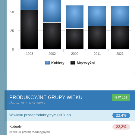
50
25
0
1998
2002
2009
2011
2021
Kobiety
Mężczyźni
PRODUKCYJNE GRUPY WIEKU
%
123
(Źródło: GUS, NSP 2021)
W wieku przedprodukcyjnym (<18 lat)
22,4%
Kobiety
22,2%
(w wieku przedprodukcyjnym)