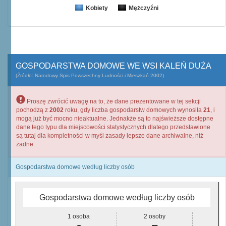
Kobiety
Mężczyźni
GOSPODARSTWA DOMOWE WE WSI KALEŃ DUŻA
(Źródło: Narodowy Spis Powszechny Ludności i Mieszkań 2002)
Proszę zwrócić uwagę na to, że dane prezentowane w tej sekcji
pochodzą z
2002
roku, gdy liczba gospodarstw domowych wynosiła
21
, i
mogą już być mocno nieaktualne. Jednakże są to najświeższe dostępne
dane tego typu dla miejscowości statystycznych dlatego przedstawione
są tutaj dla kompletności w myśl zasady lepsze dane archiwalne, niż
żadne.
Gospodarstwa domowe według liczby osób
Gospodarstwa domowe według liczby osób
1 osoba
2 osoby