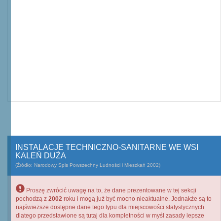
INSTALACJE TECHNICZNO-SANITARNE WE WSI
KALEŃ DUŻA
(Źródło: Narodowy Spis Powszechny Ludności i Mieszkań 2002)
Proszę zwrócić uwagę na to, że dane prezentowane w tej sekcji
pochodzą z
2002
roku i mogą już być mocno nieaktualne. Jednakże są to
najświeższe dostępne dane tego typu dla miejscowości statystycznych
dlatego przedstawione są tutaj dla kompletności w myśl zasady lepsze