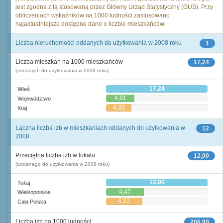
jest zgodna z tą stosowaną przez Główny Urząd Statystyczny (GUS). Przy
obliczeniach wskaźników na 1000 ludności zastosowano
najaktualniejsze dostępne dane o liczbie mieszkańców.
Liczba nieruchomości oddanych do użytkowania w 2008 roku
1
Liczba mieszkań na 1000 mieszkańców
17,24
(oddanych do użytkowania w 2008 roku)
17,24
Wieś
4,81
Województwo
4,33
Kraj
Łączna liczba izb w mieszkaniach oddanych do użytkowania w
12
2008
Przeciętna liczba izb w lokalu
12,00
(oddanego do użytkowania w 2008 roku)
12,00
Tutaj
4,47
Wielkopolskie
4,27
Cała Polska
Liczba izb na 1000 ludności
206,90