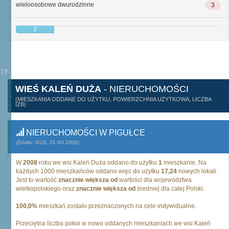
wieloosobowe dwurodzinne
3
3
WIEŚ KALEŃ DUŻA
- NIERUCHOMOŚCI
(MIESZKANIA ODDANE DO UŻYTKU, POWIERZCHNIA UŻYTKOWA, LICZBA
IZB)
NIERUCHOMOŚCI W PIGUŁCE
(Źródło: GUS, 31.XII.2008)
W
2008
roku we wsi Kaleń Duża oddano do użytku
1
mieszkanie. Na
każdych 1000 mieszkańców oddano więc do użytku
17,24
nowych lokali.
Jest to wartość
znacznie większa od
wartości dla województwa
wielkopolskiego oraz
znacznie większa od
średniej dla całej Polski.
100,0%
mieszkań zostało przeznaczonych na cele indywidualne.
Przeciętna liczba pokoi w nowo oddanych mieszkaniach we wsi Kaleń