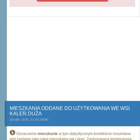
MIESZKANIA ODDANE DO UŻYTKOWANIA WE WSI
KALEŃ DUŻA
(Źródło: GUS, 31.XII.2008)
Oznaczenie
mieszkanie
w tym statystycznym kontekście rozumiane
jest zarówno jako lokal mieszkalny jak i dom. Zastosowana terminologia