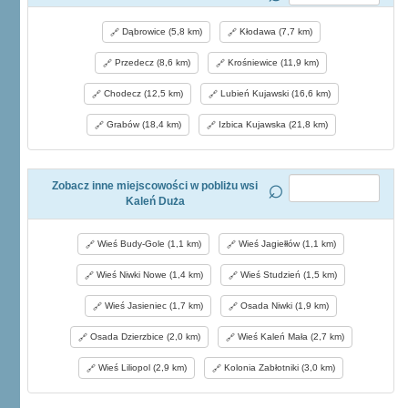
Dąbrowice (5,8 km)
Kłodawa (7,7 km)
Przedecz (8,6 km)
Krośniewice (11,9 km)
Chodecz (12,5 km)
Lubień Kujawski (16,6 km)
Grabów (18,4 km)
Izbica Kujawska (21,8 km)
Zobacz inne miejscowości w pobliżu wsi
Kaleń Duża
Wieś Budy-Gole (1,1 km)
Wieś Jagiełłów (1,1 km)
Wieś Niwki Nowe (1,4 km)
Wieś Studzień (1,5 km)
Wieś Jasieniec (1,7 km)
Osada Niwki (1,9 km)
Osada Dzierzbice (2,0 km)
Wieś Kaleń Mała (2,7 km)
Wieś Liliopol (2,9 km)
Kolonia Zabłotniki (3,0 km)