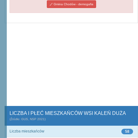
Gmina Chodów - demogafia
LICZBA I PŁEĆ MIESZKAŃCÓW WSI KALEŃ DUŻA
(Źródło: GUS, NSP 2021)
Liczba mieszkańców
58