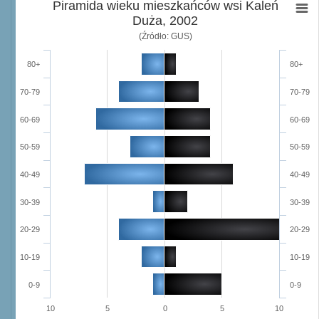
Piramida wieku mieszkańców wsi Kaleń
Duża, 2002
(Źródło: GUS)
80+
80+
70-79
70-79
60-69
60-69
50-59
50-59
40-49
40-49
30-39
30-39
20-29
20-29
10-19
10-19
0-9
0-9
10
5
0
5
10