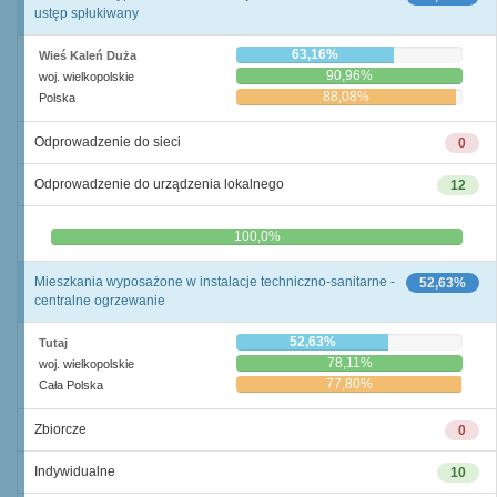
ustęp spłukiwany
63,16%
Wieś Kaleń Duża
90,96%
woj. wielkopolskie
88,08%
Polska
Odprowadzenie do sieci
0
Odprowadzenie do urządzenia lokalnego
12
0,0%
100,0%
Mieszkania wyposażone w instalacje techniczno-sanitarne -
52,63%
centralne ogrzewanie
52,63%
Tutaj
78,11%
woj. wielkopolskie
77,80%
Cała Polska
Zbiorcze
0
Indywidualne
10