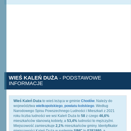
WIEŚ KALEŃ DUŻA
- PODSTAWOWE
INFORMACJE
Wieś Kaleń Duża
to wieś leżąca w gminie
Chodów
. Należy do
województwa
wielkopolskiego
,
powiatu kolskiego
. Według
Narodowego Spisu Powszechnego Ludności i Mieszkań z 2021
roku liczba ludności we wsi Kaleń Duża to
58
z czego
46,6%
mieszkańców stanowią kobiety, a
53,4%
ludności to mężczyźni.
Miejscowość zamieszkuje
2,1%
mieszkańców gminy. Identyfikator
miejscowości Kaleń Duża w systemie
SIMC
to
0281980
, a