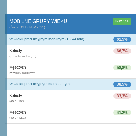
MOBILNE GRUPY WIEKU
%
123
(Źródło: GUS, NSP 2021)
W wieku produkcyjnym mobilnym (18-44 lata)
61,5%
Kobiety
66,7%
(w wieku mobilnym)
Mężczyźni
58,8%
(w wieku mobilnym)
W wieku produkcyjnym niemobilnym
38,5%
Kobiety
33,3%
(45-59 lat)
Mężczyźni
41,2%
(45-64 lata)