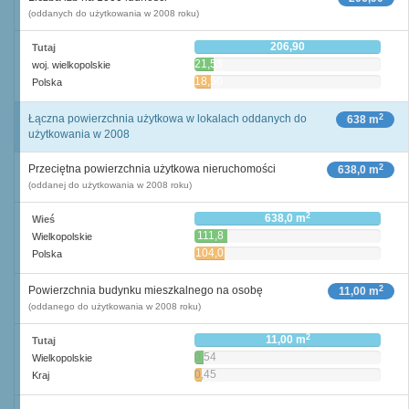
(oddanych do użytkowania w 2008 roku)
206,90
Tutaj
21,53
woj. wielkopolskie
18,50
Polska
2
Łączna powierzchnia użytkowa w lokalach oddanych do
638 m
użytkowania w 2008
2
Przeciętna powierzchnia użytkowa nieruchomości
638,0 m
(oddanej do użytkowania w 2008 roku)
2
638,0 m
Wieś
111,8
Wielkopolskie
2
m
104,0
Polska
2
m
2
Powierzchnia budynku mieszkalnego na osobę
11,00 m
(oddanego do użytkowania w 2008 roku)
2
11,00 m
Tutaj
0,54
Wielkopolskie
2
m
0,45
Kraj
2
m