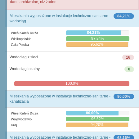
dane archiwalne, niż żadne.
Mieszkania wyposażone w instalacje techniczno-sanitarne -
84,21%
wodociąg
84,21%
Wieś Kaleń Duża
97,84%
Wielkopolskie
95,62%
Cała Polska
Wodociąg z sieci
16
Wodociąg lokalny
0
100,0%
0,0%
Mieszkania wyposażone w instalacje techniczno-sanitarne -
80,00%
kanalizacja
80,00%
Wieś Kaleń Duża
96,52%
Województwo
94,20%
Kraj
Mieszkania wyposażone w instalacje techniczno-sanitarne -
63,16%