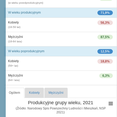
(w wieku przedprodukcyjnym)
W wieku produkcyjnym
71,9%
Kobiety
56,3%
(18-59 lat)
Mężczyźni
87,5%
(18-64 lata)
W wieku poprodukcyjnym
12,5%
Kobiety
18,8%
(59+ lat)
Mężczyźni
6,3%
(64+ lata)
Ogółem
Kobiety
Mężczyźni
Produkcyjne grupy wieku, 2021
(Źródło: Narodowy Spis Powszechny Ludności i Mieszkań, NSP
2021)