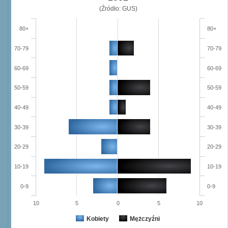
(Źródło: GUS)
80+
80+
70-79
70-79
60-69
60-69
50-59
50-59
40-49
40-49
30-39
30-39
20-29
20-29
10-19
10-19
0-9
0-9
10
5
0
5
10
Kobiety
Mężczyźni