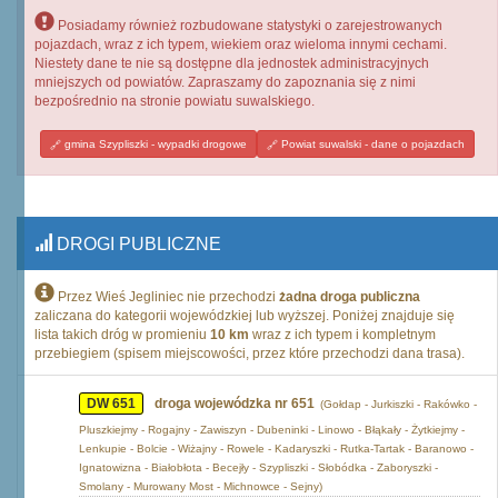
Posiadamy również rozbudowane statystyki o zarejestrowanych
pojazdach, wraz z ich typem, wiekiem oraz wieloma innymi cechami.
Niestety dane te nie są dostępne dla jednostek administracyjnych
mniejszych od powiatów. Zapraszamy do zapoznania się z nimi
bezpośrednio na stronie powiatu suwalskiego.
gmina Szypliszki - wypadki drogowe
Powiat suwalski - dane o pojazdach
DROGI PUBLICZNE
Przez Wieś Jegliniec nie przechodzi
żadna droga publiczna
zaliczana do kategorii wojewódzkiej lub wyższej. Poniżej znajduje się
lista takich dróg w promieniu
10 km
wraz z ich typem i kompletnym
przebiegiem (spisem miejscowości, przez które przechodzi dana trasa).
DW 651
droga wojewódzka nr 651
(Gołdap - Jurkiszki - Rakówko -
Pluszkiejmy - Rogajny - Zawiszyn - Dubeninki - Linowo - Błąkały - Żytkiejmy -
Lenkupie - Bolcie - Wiżajny - Rowele - Kadaryszki - Rutka-Tartak - Baranowo -
Ignatowizna - Białobłota - Becejły - Szypliszki - Słobódka - Zaboryszki -
Smolany - Murowany Most - Michnowce - Sejny)