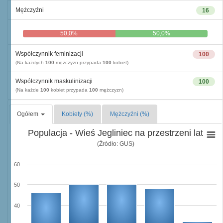
Mężczyźni
16
50,0%
50,0%
Współczynnik feminizacji
100
(Na każdych
100
mężczyzn przypada
100
kobiet)
Współczynnik maskulinizacji
100
(Na każde
100
kobiet przypada
100
mężczyzn)
Ogółem
Kobiety (%)
Mężczyźni (%)
Populacja - Wieś Jegliniec na przestrzeni lat
(Źródło: GUS)
60
50
40