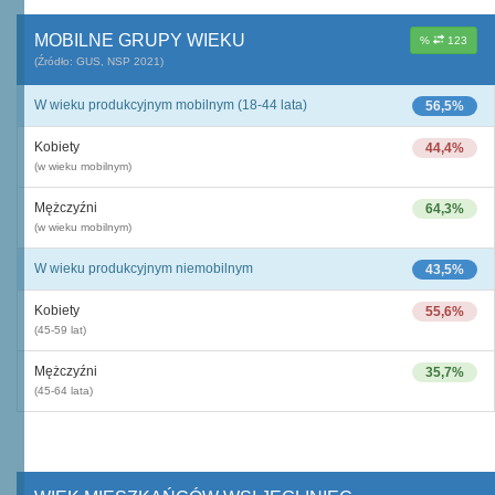
MOBILNE GRUPY WIEKU
%
123
(Źródło: GUS, NSP 2021)
W wieku produkcyjnym mobilnym (18-44 lata)
56,5%
Kobiety
44,4%
(w wieku mobilnym)
Mężczyźni
64,3%
(w wieku mobilnym)
W wieku produkcyjnym niemobilnym
43,5%
Kobiety
55,6%
(45-59 lat)
Mężczyźni
35,7%
(45-64 lata)