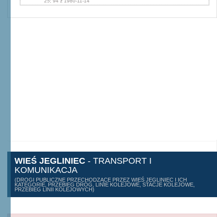
25; 94 z 1980-11-14
WIEŚ JEGLINIEC
- TRANSPORT I
KOMUNIKACJA
(DROGI PUBLICZNE PRZECHODZĄCE PRZEZ WIEŚ JEGLINIEC I ICH
KATEGORIE, PRZEBIEG DRÓG, LINIE KOLEJOWE, STACJE KOLEJOWE,
PRZEBIEG LINII KOLEJOWYCH)