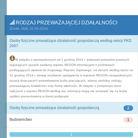
RODZAJ PRZEWAŻAJĄCEJ DZIAŁALNOŚCI
(Źródło: GUS, 31.XII.2024)
Osoby fizyczne prowadzące działalność gospodarczą według sekcji PKD
2007
W związku z wprowadzonymi od 1 grudnia 2014 r. zmianami przepisów prawnych
regulujących sposób zasilania rejestru REGON informacjami o podmiotach
podlegających wpisowi do Krajowego Rejestru Sądowego, od danych według stanu na
31 grudnia 2014 r. istnieje możliwość wystąpienia w rejestrze REGON niewypełnionych
pozycji dotyczących przewidywanej liczby pracujących, adresu siedziby, rodzaju
przeważającej działalności oraz formy własności. W związku z powyższym dane
naliczone z rejestru REGON według ww. informacji mogą nie sumować się na liczbę
ogółem prezentowaną w danej podgrupie.
Osoby fizyczne prowadzące działalność gospodarczą
2
Budownictwo
1
1