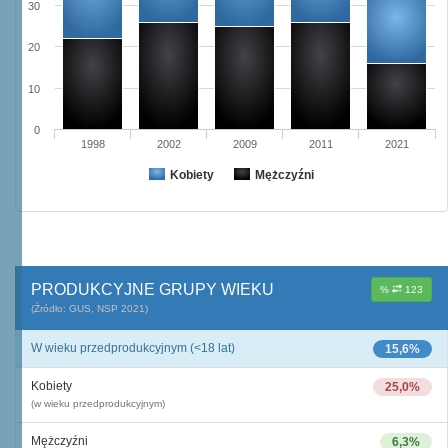
30
20
10
0
1998
2002
2009
2011
2021
Kobiety
Mężczyźni
PRODUKCYJNE GRUPY WIEKU
%
123
(Źródło: GUS, NSP 2021)
W wieku przedprodukcyjnym (<18 lat)
15,6%
Kobiety
25,0%
(w wieku przedprodukcyjnym)
Mężczyźni
6,3%