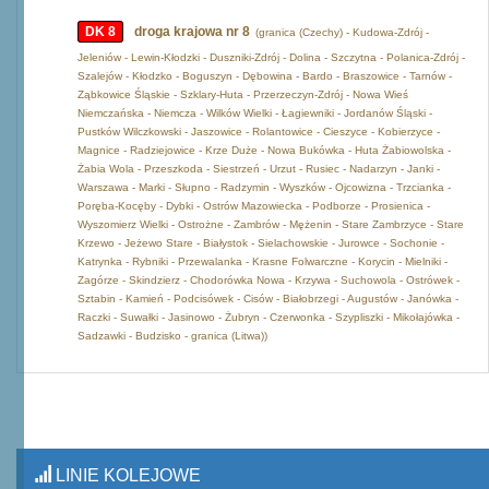
DK 8
droga krajowa nr 8
(granica (Czechy) - Kudowa-Zdrój -
Jeleniów - Lewin-Kłodzki - Duszniki-Zdrój - Dolina - Szczytna - Polanica-Zdrój -
Szalejów - Kłodzko - Boguszyn - Dębowina - Bardo - Braszowice - Tarnów -
Ząbkowice Śląskie - Szklary-Huta - Przerzeczyn-Zdrój - Nowa Wieś
Niemczańska - Niemcza - Wilków Wielki - Łagiewniki - Jordanów Śląski -
Pustków Wilczkowski - Jaszowice - Rolantowice - Cieszyce - Kobierzyce -
Magnice - Radziejowice - Krze Duże - Nowa Bukówka - Huta Żabiowolska -
Żabia Wola - Przeszkoda - Siestrzeń - Urzut - Rusiec - Nadarzyn - Janki -
Warszawa - Marki - Słupno - Radzymin - Wyszków - Ojcowizna - Trzcianka -
Poręba-Kocęby - Dybki - Ostrów Mazowiecka - Podborze - Prosienica -
Wyszomierz Wielki - Ostrożne - Zambrów - Mężenin - Stare Zambrzyce - Stare
Krzewo - Jeżewo Stare - Białystok - Sielachowskie - Jurowce - Sochonie -
Katrynka - Rybniki - Przewalanka - Krasne Folwarczne - Korycin - Mielniki -
Zagórze - Skindzierz - Chodorówka Nowa - Krzywa - Suchowola - Ostrówek -
Sztabin - Kamień - Podcisówek - Cisów - Białobrzegi - Augustów - Janówka -
Raczki - Suwałki - Jasinowo - Żubryn - Czerwonka - Szypliszki - Mikołajówka -
Sadzawki - Budzisko - granica (Litwa))
LINIE KOLEJOWE