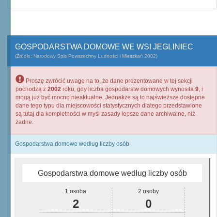
GOSPODARSTWA DOMOWE WE WSI JEGLINIEC
(Źródło: Narodowy Spis Powszechny Ludności i Mieszkań 2002)
Proszę zwrócić uwagę na to, że dane prezentowane w tej sekcji
pochodzą z
2002
roku, gdy liczba gospodarstw domowych wynosiła
9
, i
mogą już być mocno nieaktualne. Jednakże są to najświeższe dostępne
dane tego typu dla miejscowości statystycznych dlatego przedstawione
są tutaj dla kompletności w myśl zasady lepsze dane archiwalne, niż
żadne.
Gospodarstwa domowe według liczby osób
Gospodarstwa domowe według liczby osób
1 osoba
2 osoby
2
0