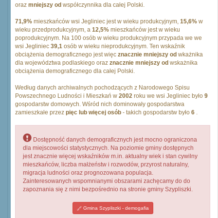
oraz
mniejszy od
współczynnika dla całej Polski.
71,9%
mieszkańców wsi Jegliniec jest w wieku produkcyjnym,
15,6%
w
wieku przedprodukcyjnym, a
12,5%
mieszkańców jest w wieku
poprodukcyjnym. Na 100 osób w wieku produkcyjnym przypada we we
wsi Jegliniec
39,1
osób w wieku nieprodukcyjnym. Ten wskaźnik
obciążenia demograficznego jest więc
znacznie mniejszy od
wkażnika
dla województwa podlaskiego oraz
znacznie mniejszy od
wskażnika
obciążenia demograficznego dla całej Polski.
Według danych archiwalnych pochodzących z Narodowego Spisu
Powszechnego Ludności i Mieszkań w
2002
roku we wsi Jegliniec było
9
gospodarstw domowych. Wśród nich dominowały gospodarstwa
zamieszkałe przez
pięc lub więcej osób
- takich gospodarstw było
6
.
Dostępność danych demograficznych jest mocno ograniczona
dla miejscowości statystycznych. Na poziomie gminy dostępnych
jest znacznie więcej wskaźników m.in. aktualny wiek i stan cywilny
mieszkańców, liczba małżeństw i rozwodów, przyrost naturalny,
migracja ludności oraz prognozowana populacja.
Zainteresowanych wspomnianymi obszarami zachęcamy do do
zapoznania się z nimi bezpośrednio na stronie gminy Szypliszki.
Gmina Szypliszki - demogafia