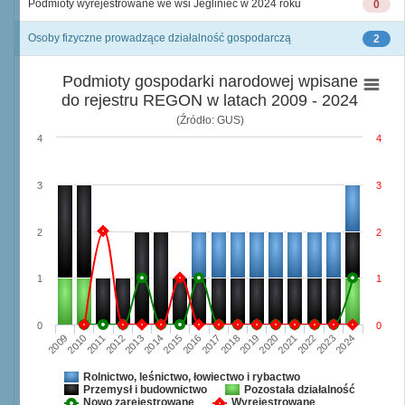
Podmioty wyrejestrowane we wsi Jegliniec w 2024 roku
0
Osoby fizyczne prowadzące działalność gospodarczą
2
Podmioty gospodarki narodowej wpisane
do rejestru REGON w latach 2009 - 2024
(Źródło: GUS)
4
4
3
3
2
2
1
1
0
0
2009
2010
2011
2012
2013
2014
2015
2016
2017
2018
2019
2020
2021
2022
2023
2024
Rolnictwo, leśnictwo, łowiectwo i rybactwo
Przemysł i budownictwo
Pozostała działalność
Nowo zarejestrowane
Wyrejestrowane