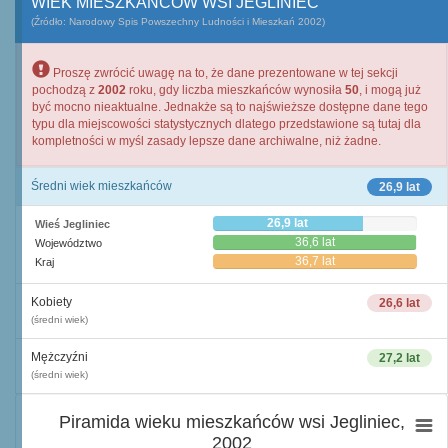
WIEK MIESZKAŃCÓW WSI JEGLINIEC
(Źródło: Narodowy Spis Powszechny Ludności i Mieszkań 2002)
Proszę zwrócić uwagę na to, że dane prezentowane w tej sekcji
pochodzą z
2002
roku, gdy liczba mieszkańców wynosiła
50
, i mogą już
być mocno nieaktualne. Jednakże są to najświeższe dostępne dane tego
typu dla miejscowości statystycznych dlatego przedstawione są tutaj dla
kompletności w myśl zasady lepsze dane archiwalne, niż żadne.
Średni wiek mieszkańców
26,9 lat
26,9 lat
Wieś Jegliniec
36,6 lat
Województwo
36,7 lat
Kraj
Kobiety
26,6 lat
(średni wiek)
Mężczyźni
27,2 lat
(średni wiek)
Piramida wieku mieszkańców wsi Jegliniec,
2002