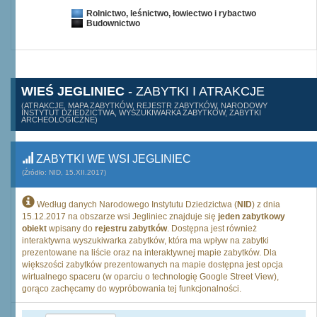
Rolnictwo, leśnictwo, łowiectwo i rybactwo
Budownictwo
WIEŚ JEGLINIEC
- ZABYTKI I ATRAKCJE
(ATRAKCJE, MAPA ZABYTKÓW, REJESTR ZABYTKÓW, NARODOWY
INSTYTUT DZIEDZICTWA, WYSZUKIWARKA ZABYTKÓW, ZABYTKI
ARCHEOLOGICZNE)
ZABYTKI WE WSI JEGLINIEC
(Źródło: NID, 15.XII.2017)
Według danych Narodowego Instytutu Dziedzictwa (
NID
) z dnia
15.12.2017 na obszarze wsi Jegliniec znajduje się
jeden zabytkowy
obiekt
wpisany do
rejestru zabytków
. Dostępna jest również
interaktywna wyszukiwarka zabytków, która ma wpływ na zabytki
prezentowane na liście oraz na interaktywnej mapie zabytków. Dla
większości zabytków prezentowanych na mapie dostępna jest opcja
wirtualnego spaceru (w oparciu o technologię Google Street View),
gorąco zachęcamy do wypróbowania tej funkcjonalności.