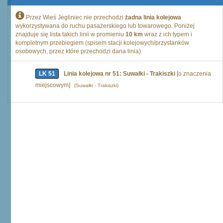
Przez Wieś Jegliniec nie przechodzi
żadna linia kolejowa
wykorzystywana do ruchu pasażerskiego lub towarowego. Poniżej
znajduje się lista takich linii w promieniu
10 km
wraz z ich typem i
kompletnym przebiegiem (spisem stacji kolejowych/przystanków
osobowych, przez które przechodzi dana linia).
LK 51
Linia kolejowa nr 51: Suwałki - Trakiszki
[o znaczenia
miejscowym]
(Suwałki - Trakiszki)