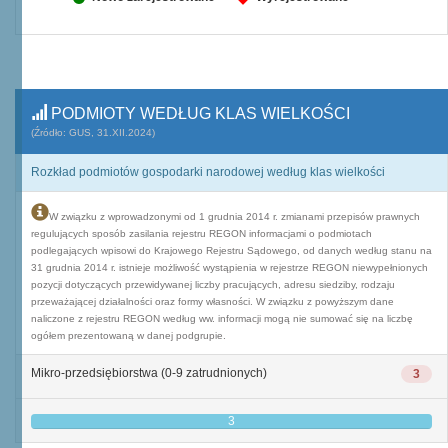
PODMIOTY WEDŁUG KLAS WIELKOŚCI
(Źródło: GUS, 31.XII.2024)
Rozkład podmiotów gospodarki narodowej według klas wielkości
W związku z wprowadzonymi od 1 grudnia 2014 r. zmianami przepisów prawnych
regulujących sposób zasilania rejestru REGON informacjami o podmiotach
podlegających wpisowi do Krajowego Rejestru Sądowego, od danych według stanu na
31 grudnia 2014 r. istnieje możliwość wystąpienia w rejestrze REGON niewypełnionych
pozycji dotyczących przewidywanej liczby pracujących, adresu siedziby, rodzaju
przeważającej działalności oraz formy własności. W związku z powyższym dane
naliczone z rejestru REGON według ww. informacji mogą nie sumować się na liczbę
ogółem prezentowaną w danej podgrupie.
Mikro-przedsiębiorstwa (0-9 zatrudnionych)
3
3