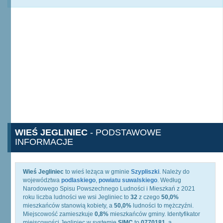
WIEŚ JEGLINIEC
- PODSTAWOWE
INFORMACJE
Wieś Jegliniec
to wieś leżąca w gminie
Szypliszki
. Należy do
województwa
podlaskiego
,
powiatu suwalskiego
. Według
Narodowego Spisu Powszechnego Ludności i Mieszkań z 2021
roku liczba ludności we wsi Jegliniec to
32
z czego
50,0%
mieszkańców stanowią kobiety, a
50,0%
ludności to mężczyźni.
Miejscowość zamieszkuje
0,8%
mieszkańców gminy. Identyfikator
miejscowości Jegliniec w systemie
SIMC
to
0770181
, a