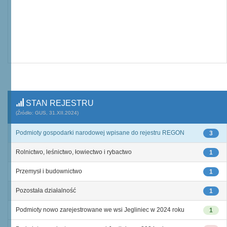
STAN REJESTRU
(Źródło: GUS, 31.XII.2024)
Podmioty gospodarki narodowej wpisane do rejestru REGON
3
Rolnictwo, leśnictwo, łowiectwo i rybactwo
1
Przemysł i budownictwo
1
Pozostała działalność
1
Podmioty nowo zarejestrowane we wsi Jegliniec w 2024 roku
1