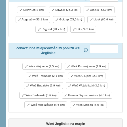
Sejny (25,8 km)
Suwałki (26,3 km)
Olecko (52,0 km)
Augustów (53,1 km)
Gołdap (55,0 km)
Lipsk (65,6 km)
Rajgród (70,7 km)
Ełk (74,2 km)
Zobacz inne miejscowości w pobliżu wsi
Jegliniec
Wieś Wojponie (1,5 km)
Wieś Podwojponie (1,9 km)
Wieś Trompole (2,1 km)
Wieś Giłujsze (2,8 km)
Wieś Budzisko (2,9 km)
Wieś Wojciuliszki (3,2 km)
Wieś Sadzawki (3,6 km)
Kolonia Szymanowizna (4,6 km)
Wieś Mikołajówka (4,6 km)
Wieś Majdan (4,6 km)
Wieś Jegliniec na mapie