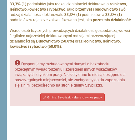
33,3%
(
1
) podmiotów jako rodzaj działalności deklarowało
rolnictwo,
leśnictwo, łowiectwo i rybactwo
, jako
przemysł i budownictwo
swój
rodzaj działalności deklarowało
33,3%
(
1
) podmiotów, a
33,3%
(
1
)
podmiotów w rejestrze zakwalifikowana jest jako
pozostała działalność
.
Wśród osób fizycznych prowadzących działalność gospodarczą we wsi
Jegliniec najczęściej deklarowanymi rodzajami przeważającej
działalności są
Budownictwo (50.0%)
oraz
Rolnictwo, leśnictwo,
łowiectwo i rybactwo (50.0%)
.
Dysponujemy rozbudowanymi danymi o bezrobociu,
przeciętnym wynagrodzeniu i szeregiem innych wskaźników
związanych z rynkiem pracy. Niestety dane te nie są dostępne dla
poszczególnych miejscowości, ale zachęcamy do do zapoznania
się z nimi bezpośrednio na stronie gminy Szypliszki.
Gmina Szypliszki - dane o rynku pracy