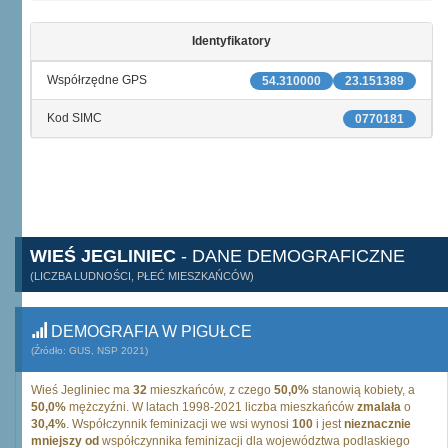
Identyfikatory
Współrzędne GPS
54.310000
23.151389
Kod SIMC
0770181
WIEŚ JEGLINIEC
- DANE DEMOGRAFICZNE
(LICZBA LUDNOŚCI, PŁEĆ MIESZKAŃCÓW)
DEMOGRAFIA W PIGUŁCE
(Źródło: GUS, NSP 2021)
Wieś Jegliniec ma
32
mieszkańców, z czego
50,0%
stanowią kobiety, a
50,0%
mężczyźni. W latach 1998-2021 liczba mieszkańców
zmalała
o
30,4%
. Współczynnik feminizacji we wsi wynosi
100
i jest
nieznacznie
mniejszy od
współczynnika feminizacji dla województwa podlaskiego