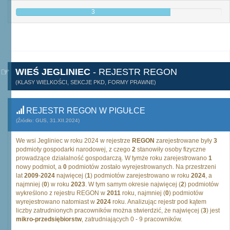
3
WIEŚ JEGLINIEC
- REJESTR REGON
(KLASY WIELKOŚCI, SEKCJE PKD, FORMY PRAWNE)
REJESTR REGON W PIGUŁCE
(Źródło: GUS, 31.XII.2024)
We wsi Jegliniec w roku 2024 w rejestrze
REGON
zarejestrowane były
3
podmioty gospodarki narodowej, z czego
2
stanowiły osoby fizyczne
prowadzące działalność gospodarczą. W tymże roku zarejestrowano
1
nowy podmiot, a
0
podmiotów zostało wyrejestrowanych. Na przestrzeni
lat
2009
-
2024
najwięcej (
1
) podmiotów zarejestrowano w roku
2024
, a
najmniej (
0
) w roku
2023
. W tym samym okresie najwięcej (
2
) podmiotów
wykreślono z rejestru REGON w
2011
roku, najmniej (
0
) podmiotów
wyrejestrowano natomiast w
2024
roku. Analizując rejestr pod kątem
liczby zatrudnionych pracowników można stwierdzić, że najwięcej (
3
) jest
mikro-przedsiębiorstw
, zatrudniających 0 - 9 pracowników.