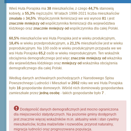
Wieś Huta Porajska ma
38
mieszkańców, z czego
44,7%
stanowią
kobiety, a
55,3%
mężczyźni. W latach 1998-2021 liczba mieszkańców
zmalała
o
34,5%
. Współczynnik feminizacji we wsi wynosi
81
i jest
znacznie mniejszy od
współczynnika feminizacji dla województwa
łódzkiego oraz
znacznie mniejszy od
współczynnika dla całej Polski.
60,5%
mieszkańców wsi Huta Porajska jest w wieku produkcyjnym,
18,4%
w wieku przedprodukcyjnym, a
21,1%
mieszkańców jest w wieku
poprodukcyjnym. Na 100 osób w wieku produkcyjnym przypada we we
wsi Huta Porajska
65,2
osób w wieku nieprodukcyjnym. Ten wskaźnik
obciążenia demograficznego jest więc
znacznie mniejszy od
wkażnika
dla województwa łódzkiego oraz
mniejszy od
wskażnika obciążenia
demograficznego dla całej Polski.
Według danych archiwalnych pochodzących z Narodowego Spisu
Powszechnego Ludności i Mieszkań w
2002
roku we wsi Huta Porajska
było
16
gospodarstw domowych. Wśród nich dominowały gospodarstwa
zamieszkałe przez
jedną osobę
- takich gospodarstw było
7
.
Dostępność danych demograficznych jest mocno ograniczona
dla miejscowości statystycznych. Na poziomie gminy dostępnych
jest znacznie więcej wskaźników m.in. aktualny wiek i stan cywilny
mieszkańców, liczba małżeństw i rozwodów, przyrost naturalny,
migracja ludności oraz prognozowana populacja.