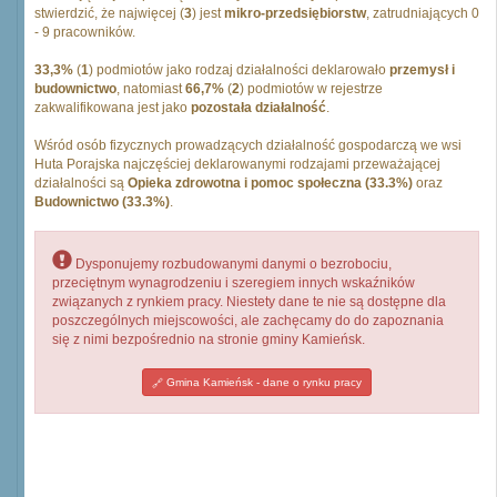
stwierdzić, że najwięcej (
3
) jest
mikro-przedsiębiorstw
, zatrudniających 0
- 9 pracowników.
33,3%
(
1
) podmiotów jako rodzaj działalności deklarowało
przemysł i
budownictwo
, natomiast
66,7%
(
2
) podmiotów w rejestrze
zakwalifikowana jest jako
pozostała działalność
.
Wśród osób fizycznych prowadzących działalność gospodarczą we wsi
Huta Porajska najczęściej deklarowanymi rodzajami przeważającej
działalności są
Opieka zdrowotna i pomoc społeczna (33.3%)
oraz
Budownictwo (33.3%)
.
Dysponujemy rozbudowanymi danymi o bezrobociu,
przeciętnym wynagrodzeniu i szeregiem innych wskaźników
związanych z rynkiem pracy. Niestety dane te nie są dostępne dla
poszczególnych miejscowości, ale zachęcamy do do zapoznania
się z nimi bezpośrednio na stronie gminy Kamieńsk.
Gmina Kamieńsk - dane o rynku pracy