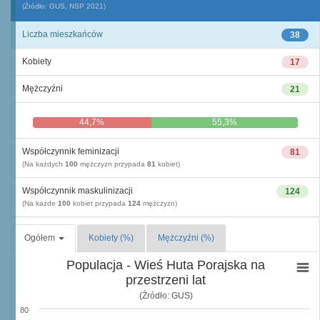
(Źródło: GUS, NSP 2021)
Liczba mieszkańców
38
Kobiety
17
Mężczyźni
21
44,7%
55,3%
Współczynnik feminizacji
81
(Na każdych
100
mężczyzn przypada
81
kobiet)
Współczynnik maskulinizacji
124
(Na każde
100
kobiet przypada
124
mężczyzn)
Ogółem
Kobiety (%)
Mężczyźni (%)
Populacja - Wieś Huta Porajska na
przestrzeni lat
(Źródło: GUS)
80