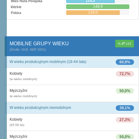
114,3
Wieś Huta Porajska
148,9
łódzkie
126,0
Polska
MOBILNE GRUPY WIEKU
%
123
(Źródło: GUS, NSP 2021)
W wieku produkcyjnym mobilnym (18-44 lata)
60,9%
Kobiety
72,7%
(w wieku mobilnym)
Mężczyźni
50,0%
(w wieku mobilnym)
W wieku produkcyjnym niemobilnym
39,1%
Kobiety
27,3%
(45-59 lat)
Mężczyźni
50,0%