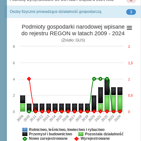
0
Osoby fizyczne prowadzące działalność gospodarczą
3
Podmioty gospodarki narodowej wpisane
do rejestru REGON w latach 2009 - 2024
(Źródło: GUS)
8
2
6
1,5
4
1
2
0,5
0
0
2009
2010
2011
2012
2013
2014
2015
2016
2017
2018
2019
2020
2021
2022
2023
2024
Rolnictwo, leśnictwo, łowiectwo i rybactwo
Przemysł i budownictwo
Pozostała działalność
Nowo zarejestrowane
Wyrejestrowane