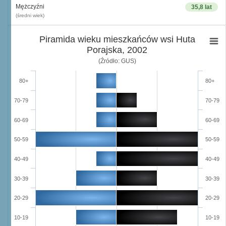
Mężczyźni
35,8 lat
(średni wiek)
Piramida wieku mieszkańców wsi Huta
Porajska, 2002
(Źródło: GUS)
80+
80+
70-79
70-79
60-69
60-69
50-59
50-59
40-49
40-49
30-39
30-39
20-29
20-29
10-19
10-19