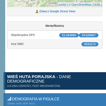
Leaflet
|
© OpenStreetMap (ODBL)
Zobacz Google Street View
Identyfikatory
Współrzędne GPS
51.263889
19.526667
Kod SIMC
0541173
WIEŚ HUTA PORAJSKA
- DANE
DEMOGRAFICZNE
(LICZBA LUDNOŚCI, PŁEĆ MIESZKAŃCÓW)
DEMOGRAFIA W PIGUŁCE
(Źródło: GUS, NSP 2021)