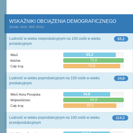
WSKAŹNIKI OBCIĄŻENIA DEMOGRAFICZNEGO
(Źródło: GUS, NSP 2021)
Ludność w wieku nieprodukcyjnym na 100 osób w wieku
65,2
produkcyjnym
65,2
Wieś
75,0
łódzkie
70,8
Cały kraj
Ludność w wieku poprodukcyjnym na 100 osób w wieku
34,8
produkcyjnym
34,8
Wieś Huta Porajska
44,9
Województwo
39,5
Cały kraj
Ludność w wieku poprodukcyjnym na 100 osób w wieku
114,3
przedprodukcyjnym