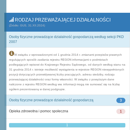
RODZAJ PRZEWAŻAJĄCEJ DZIAŁALNOŚCI
(Źródło: GUS, 31.XII.2024)
Osoby fizyczne prowadzące działalność gospodarczą według sekcji PKD
2007
W związku z wprowadzonymi od 1 grudnia 2014 r. zmianami przepisów prawnych
regulujących sposób zasilania rejestru REGON informacjami o podmiotach
podlegających wpisowi do Krajowego Rejestru Sądowego, od danych według stanu na
31 grudnia 2014 r. istnieje możliwość wystąpienia w rejestrze REGON niewypełnionych
pozycji dotyczących przewidywanej liczby pracujących, adresu siedziby, rodzaju
przeważającej działalności oraz formy własności. W związku z powyższym dane
naliczone z rejestru REGON według ww. informacji mogą nie sumować się na liczbę
ogółem prezentowaną w danej podgrupie.
Osoby fizyczne prowadzące działalność gospodarczą
3
Opieka zdrowotna i pomoc społeczna
1
1