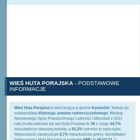
WIEŚ HUTA PORAJSKA
- PODSTAWOWE
INFORMACJE
Wieś Huta Porajska
to wieś leżąca w gminie
Kamieńsk
. Należy do
województwa
łódzkiego
,
powiatu radomszczańskiego
. Według
Narodowego Spisu Powszechnego Ludności i Mieszkań z 2021
roku liczba ludności we wsi Huta Porajska to
38
z czego
44,7%
mieszkańców stanowią kobiety, a
55,3%
ludności to mężczyźni.
Miejscowość zamieszkuje
0,7%
mieszkańców gminy. Identyfikator
miejscowości Huta Porajska w systemie
SIMC
to
0541173
, a