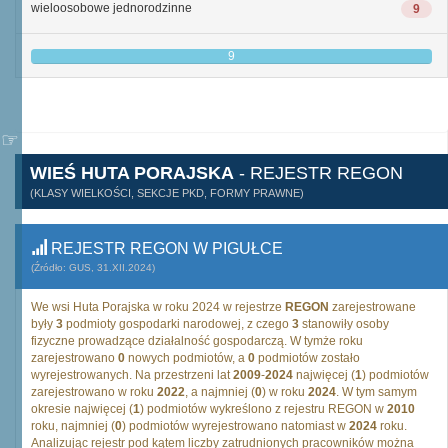
wieloosobowe jednorodzinne
9
9
WIEŚ HUTA PORAJSKA
- REJESTR REGON
(KLASY WIELKOŚCI, SEKCJE PKD, FORMY PRAWNE)
REJESTR REGON W PIGUŁCE
(Źródło: GUS, 31.XII.2024)
We wsi Huta Porajska w roku 2024 w rejestrze
REGON
zarejestrowane
były
3
podmioty gospodarki narodowej, z czego
3
stanowiły osoby
fizyczne prowadzące działalność gospodarczą. W tymże roku
zarejestrowano
0
nowych podmiotów, a
0
podmiotów zostało
wyrejestrowanych. Na przestrzeni lat
2009
-
2024
najwięcej (
1
) podmiotów
zarejestrowano w roku
2022
, a najmniej (
0
) w roku
2024
. W tym samym
okresie najwięcej (
1
) podmiotów wykreślono z rejestru REGON w
2010
roku, najmniej (
0
) podmiotów wyrejestrowano natomiast w
2024
roku.
Analizując rejestr pod kątem liczby zatrudnionych pracowników można