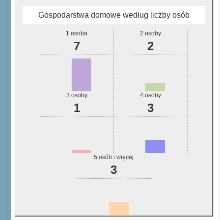
Gospodarstwa domowe według liczby osób
1 osoba
2 osoby
7
2
3 osoby
4 osoby
1
3
5 osób i więcej
3