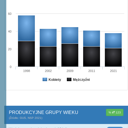
60
40
20
0
1998
2002
2009
2011
2021
Kobiety
Mężczyźni
PRODUKCYJNE GRUPY WIEKU
%
123
(Źródło: GUS, NSP 2021)