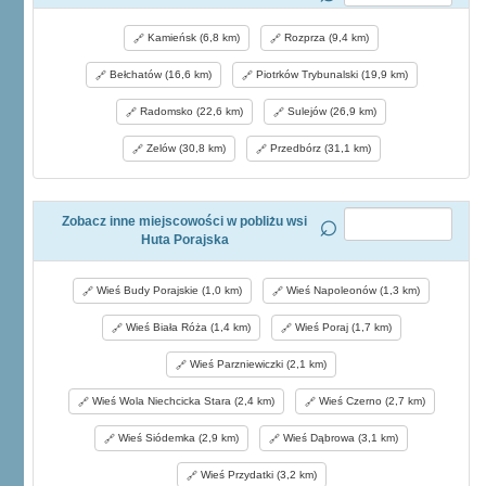
Kamieńsk (6,8 km)
Rozprza (9,4 km)
Bełchatów (16,6 km)
Piotrków Trybunalski (19,9 km)
Radomsko (22,6 km)
Sulejów (26,9 km)
Zelów (30,8 km)
Przedbórz (31,1 km)
Zobacz inne miejscowości w pobliżu wsi
Huta Porajska
Wieś Budy Porajskie (1,0 km)
Wieś Napoleonów (1,3 km)
Wieś Biała Róża (1,4 km)
Wieś Poraj (1,7 km)
Wieś Parzniewiczki (2,1 km)
Wieś Wola Niechcicka Stara (2,4 km)
Wieś Czerno (2,7 km)
Wieś Siódemka (2,9 km)
Wieś Dąbrowa (3,1 km)
Wieś Przydatki (3,2 km)