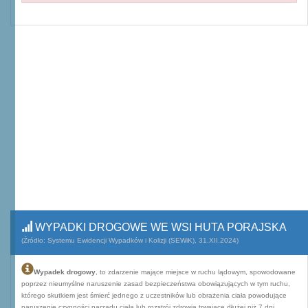
WYPADKI DROGOWE WE WSI HUTA PORAJSKA
(Źródło: Systemu Ewidencji Wypadków i Kolizji (SEWiK), 31.XII.2024)
Wypadek drogowy
, to zdarzenie mające miejsce w ruchu lądowym, spowodowane
poprzez nieumyślne naruszenie zasad bezpieczeństwa obowiązujących w tym ruchu,
którego skutkiem jest śmierć jednego z uczestników lub obrażenia ciała powodujące
naruszenie czynności narządu ciała lub rozstrój zdrowia trwające dłużej niż 7 dni.