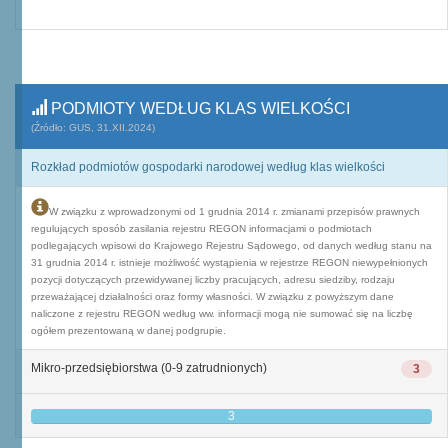
PODMIOTY WEDŁUG KLAS WIELKOŚCI
(Źródło: GUS, 31.XII.2024)
Rozkład podmiotów gospodarki narodowej według klas wielkości
W związku z wprowadzonymi od 1 grudnia 2014 r. zmianami przepisów prawnych
regulujących sposób zasilania rejestru REGON informacjami o podmiotach
podlegających wpisowi do Krajowego Rejestru Sądowego, od danych według stanu na
31 grudnia 2014 r. istnieje możliwość wystąpienia w rejestrze REGON niewypełnionych
pozycji dotyczących przewidywanej liczby pracujących, adresu siedziby, rodzaju
przeważającej działalności oraz formy własności. W związku z powyższym dane
naliczone z rejestru REGON według ww. informacji mogą nie sumować się na liczbę
ogółem prezentowaną w danej podgrupie.
Mikro-przedsiębiorstwa (0-9 zatrudnionych)
3
3