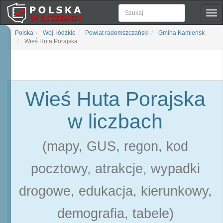
Pok
naw
Polska
Woj. łódzkie
Powiat radomszczański
Gmina Kamieńsk
Wieś Huta Porajska
Wieś Huta Porajska
w liczbach
(mapy, GUS, regon, kod
pocztowy, atrakcje, wypadki
drogowe, edukacja, kierunkowy,
demografia, tabele)