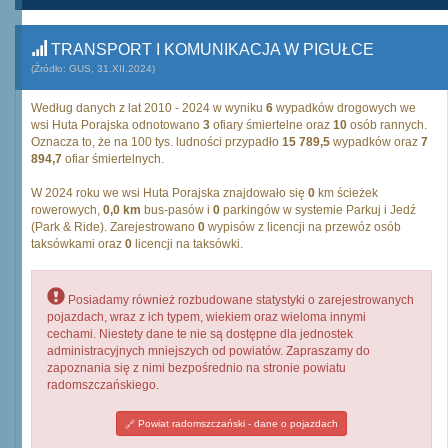
TRANSPORT I KOMUNIKACJA W PIGUŁCE
(Źródło: GUS, 31.XII.2024)
Według danych z lat 2010 - 2024 w wyniku
6
wypadków drogowych we
wsi Huta Porajska odnotowano
3
ofiary śmiertelne oraz
10
osób rannych.
Oznacza to, że na 100 tys. ludności przypadło
15 789,5
wypadków oraz
7
894,7
ofiar śmiertelnych.
W 2024 roku we wsi Huta Porajska znajdowało się
0
km ścieżek
rowerowych,
0,0 km
bus-pasów i
0
parkingów w systemie Parkuj i Jedź
(Park & Ride). Zarejestrowano
0
wypisów z licencji na przewóz osób
taksówkami oraz
0
licencji na taksówki.
Posiadamy również rozbudowane statystyki o zarejestrowanych
pojazdach, wraz z ich typem, wiekiem oraz wieloma innymi
cechami. Niestety dane te nie są dostępne dla jednostek
administracyjnych mniejszych od powiatów. Zapraszamy do
zapoznania się z nimi bezpośrednio na stronie powiatu
radomszczańskiego.
Powiat radomszczański - dane o pojazdach