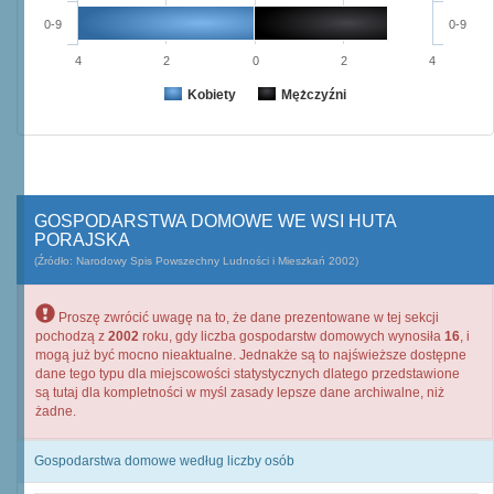
0-9
0-9
4
2
0
2
4
Kobiety
Mężczyźni
GOSPODARSTWA DOMOWE WE WSI HUTA
PORAJSKA
(Źródło: Narodowy Spis Powszechny Ludności i Mieszkań 2002)
Proszę zwrócić uwagę na to, że dane prezentowane w tej sekcji
pochodzą z
2002
roku, gdy liczba gospodarstw domowych wynosiła
16
, i
mogą już być mocno nieaktualne. Jednakże są to najświeższe dostępne
dane tego typu dla miejscowości statystycznych dlatego przedstawione
są tutaj dla kompletności w myśl zasady lepsze dane archiwalne, niż
żadne.
Gospodarstwa domowe według liczby osób