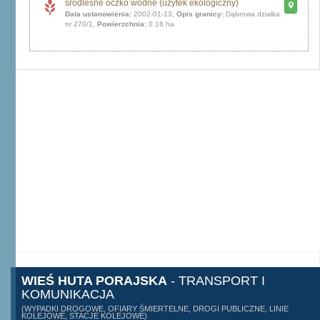
śródleśne oczko wodne (użytek ekologiczny)
Data ustanowienia:
2002-01-13,
Opis granicy:
Dąbrowa działka
nr 270/1,
Powierzchnia:
0.16 ha
WIEŚ HUTA PORAJSKA
- TRANSPORT I
KOMUNIKACJA
(WYPADKI DROGOWE, OFIARY ŚMIERTELNE, DROGI PUBLICZNE, LINIE
KOLEJOWE, STACJE KOLEJOWE)