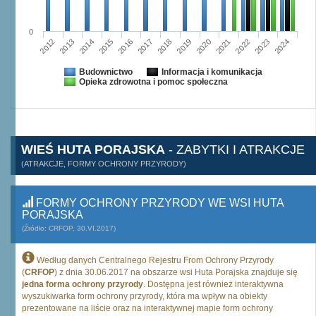
0
2015
2012
2022
2019
2013
2016
2023
2020
2017
2014
2024
2018
2021
Budownictwo
Informacja i komunikacja
Opieka zdrowotna i pomoc społeczna
WIEŚ HUTA PORAJSKA
- ZABYTKI I ATRAKCJE
(ATRAKCJE, FORMY OCHRONY PRZYRODY)
FORMY OCHRONY PRZYRODY WE WSI HUTA
PORAJSKA
(Źródło: CRFOP, 30.VI.2017)
Według danych Centralnego Rejestru From Ochrony Przyrody
(
CRFOP
) z dnia 30.06.2017 na obszarze wsi Huta Porajska znajduje się
jedna forma ochrony przyrody
. Dostępna jest również interaktywna
wyszukiwarka form ochrony przyrody, która ma wpływ na obiekty
prezentowane na liście oraz na interaktywnej mapie form ochrony