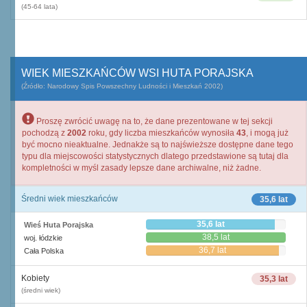
(45-64 lata)
WIEK MIESZKAŃCÓW WSI HUTA PORAJSKA
(Źródło: Narodowy Spis Powszechny Ludności i Mieszkań 2002)
Proszę zwrócić uwagę na to, że dane prezentowane w tej sekcji
pochodzą z
2002
roku, gdy liczba mieszkańców wynosiła
43
, i mogą już
być mocno nieaktualne. Jednakże są to najświeższe dostępne dane tego
typu dla miejscowości statystycznych dlatego przedstawione są tutaj dla
kompletności w myśl zasady lepsze dane archiwalne, niż żadne.
Średni wiek mieszkańców
35,6 lat
35,6 lat
Wieś Huta Porajska
38,5 lat
woj. łódzkie
36,7 lat
Cała Polska
Kobiety
35,3 lat
(średni wiek)