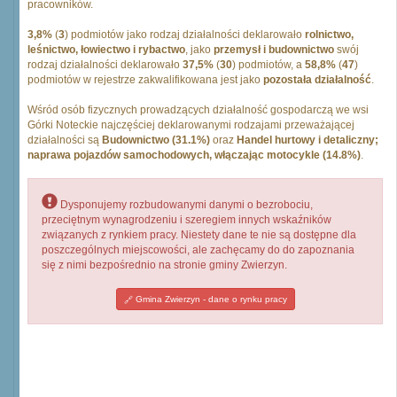
pracowników.
3,8%
(
3
) podmiotów jako rodzaj działalności deklarowało
rolnictwo,
leśnictwo, łowiectwo i rybactwo
, jako
przemysł i budownictwo
swój
rodzaj działalności deklarowało
37,5%
(
30
) podmiotów, a
58,8%
(
47
)
podmiotów w rejestrze zakwalifikowana jest jako
pozostała działalność
.
Wśród osób fizycznych prowadzących działalność gospodarczą we wsi
Górki Noteckie najczęściej deklarowanymi rodzajami przeważającej
działalności są
Budownictwo (31.1%)
oraz
Handel hurtowy i detaliczny;
naprawa pojazdów samochodowych, włączając motocykle (14.8%)
.
Dysponujemy rozbudowanymi danymi o bezrobociu,
przeciętnym wynagrodzeniu i szeregiem innych wskaźników
związanych z rynkiem pracy. Niestety dane te nie są dostępne dla
poszczególnych miejscowości, ale zachęcamy do do zapoznania
się z nimi bezpośrednio na stronie gminy Zwierzyn.
Gmina Zwierzyn - dane o rynku pracy