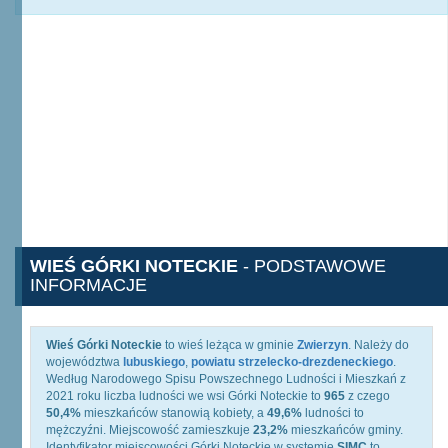
WIEŚ GÓRKI NOTECKIE
- PODSTAWOWE
INFORMACJE
Wieś Górki Noteckie
to wieś leżąca w gminie
Zwierzyn
. Należy do
województwa
lubuskiego
,
powiatu strzelecko-drezdeneckiego
.
Według Narodowego Spisu Powszechnego Ludności i Mieszkań z
2021 roku liczba ludności we wsi Górki Noteckie to
965
z czego
50,4%
mieszkańców stanowią kobiety, a
49,6%
ludności to
mężczyźni. Miejscowość zamieszkuje
23,2%
mieszkańców gminy.
Identyfikator miejscowości Górki Noteckie w systemie
SIMC
to