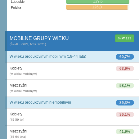
129,6
Lubuskie
126,0
Polska
MOBILNE GRUPY WIEKU
%
123
(Źródło: GUS, NSP 2021)
W wieku produkcyjnym mobilnym (18-44 lata)
60,7%
Kobiety
63,9%
(w wieku mobilnym)
Mężczyźni
58,1%
(w wieku mobilnym)
W wieku produkcyjnym niemobilnym
39,3%
Kobiety
36,1%
(45-59 lat)
Mężczyźni
41,9%
(45-64 lata)