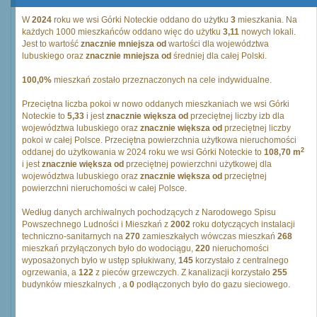
W
2024
roku we wsi Górki Noteckie oddano do użytku
3
mieszkania. Na
każdych 1000 mieszkańców oddano więc do użytku
3,11
nowych lokali.
Jest to wartość
znacznie mniejsza od
wartości dla województwa
lubuskiego oraz
znacznie mniejsza od
średniej dla całej Polski.
100,0%
mieszkań zostało przeznaczonych na cele indywidualne.
Przeciętna liczba pokoi w nowo oddanych mieszkaniach we wsi Górki
Noteckie to
5,33
i jest
znacznie większa od
przeciętnej liczby izb dla
województwa lubuskiego oraz
znacznie większa od
przeciętnej liczby
pokoi w całej Polsce. Przeciętna powierzchnia użytkowa nieruchomości
2
oddanej do użytkowania w 2024 roku we wsi Górki Noteckie to
108,70 m
i jest
znacznie większa od
przeciętnej powierzchni użytkowej dla
województwa lubuskiego oraz
znacznie większa od
przeciętnej
powierzchni nieruchomości w całej Polsce.
Według danych archiwalnych pochodzących z Narodowego Spisu
Powszechnego Ludności i Mieszkań z
2002
roku dotyczących instalacji
techniczno-sanitarnych na
270
zamieszkałych wówczas mieszkań
268
mieszkań przyłączonych było do wodociągu,
220
nieruchomości
wyposażonych było w ustęp spłukiwany,
145
korzystało z centralnego
ogrzewania, a
122
z pieców grzewczych. Z kanalizacji korzystało
255
budynków mieszkalnych , a
0
podłączonych było do gazu sieciowego.