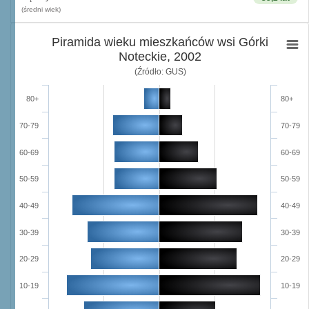
(średni wiek)
Piramida wieku mieszkańców wsi Górki
Noteckie, 2002
(Źródło: GUS)
80+
80+
70-79
70-79
60-69
60-69
50-59
50-59
40-49
40-49
30-39
30-39
20-29
20-29
10-19
10-19