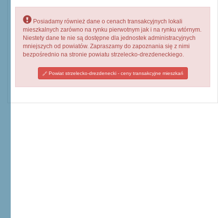
Posiadamy również dane o cenach transakcyjnych lokali
mieszkalnych zarówno na rynku pierwotnym jak i na rynku wtórnym.
Niestety dane te nie są dostępne dla jednostek administracyjnych
mniejszych od powiatów. Zapraszamy do zapoznania się z nimi
bezpośrednio na stronie powiatu strzelecko-drezdeneckiego.
Powiat strzelecko-drezdenecki - ceny transakcyjne mieszkań