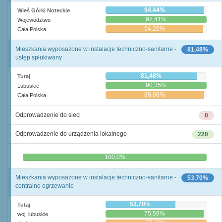
94,44%
Wieś Górki Noteckie
97,41%
Województwo
94,20%
Cała Polska
Mieszkania wyposażone w instalacje techniczno-sanitarne -
81,48%
ustęp spłukiwany
81,48%
Tutaj
90,35%
Lubuskie
88,08%
Cała Polska
Odprowadzenie do sieci
0
Odprowadzenie do urządzenia lokalnego
220
0,0%
100,0%
Mieszkania wyposażone w instalacje techniczno-sanitarne -
53,70%
centralne ogrzewanie
53,70%
Tutaj
75,59%
woj. lubuskie