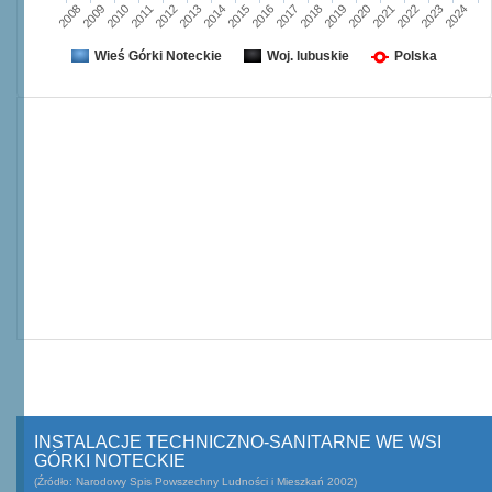
2008
2009
2010
2011
2012
2013
2014
2015
2016
2017
2018
2019
2020
2021
2022
2023
2024
Wieś Górki Noteckie
Woj. lubuskie
Polska
INSTALACJE TECHNICZNO-SANITARNE WE WSI
GÓRKI NOTECKIE
(Źródło: Narodowy Spis Powszechny Ludności i Mieszkań 2002)