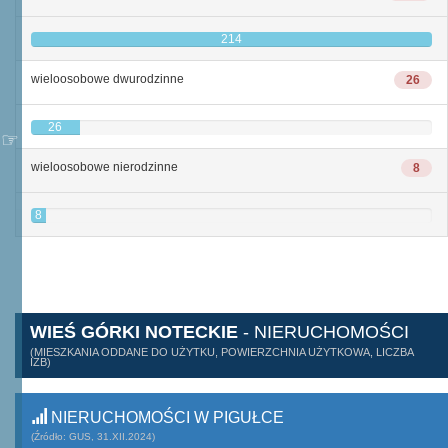
214
wieloosobowe dwurodzinne
26
26
wieloosobowe nierodzinne
8
8
WIEŚ GÓRKI NOTECKIE
- NIERUCHOMOŚCI
(MIESZKANIA ODDANE DO UŻYTKU, POWIERZCHNIA UŻYTKOWA, LICZBA
IZB)
NIERUCHOMOŚCI W PIGUŁCE
(Źródło: GUS, 31.XII.2024)