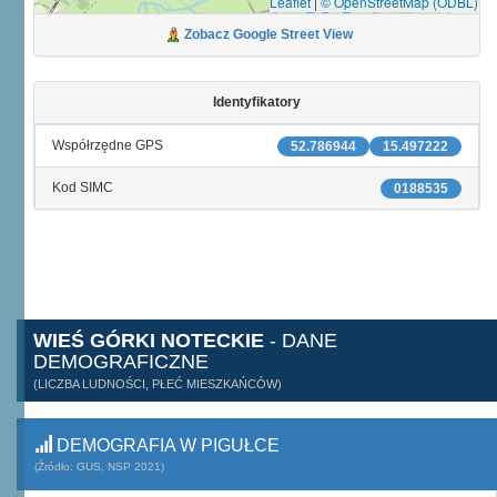
Leaflet
|
© OpenStreetMap (ODBL)
Zobacz Google Street View
Identyfikatory
Współrzędne GPS
52.786944
15.497222
Kod SIMC
0188535
WIEŚ GÓRKI NOTECKIE
- DANE
DEMOGRAFICZNE
(LICZBA LUDNOŚCI, PŁEĆ MIESZKAŃCÓW)
DEMOGRAFIA W PIGUŁCE
(Źródło: GUS, NSP 2021)