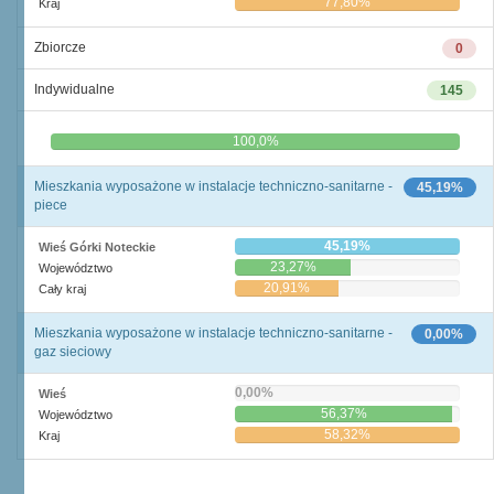
77,80%
Kraj
Zbiorcze
0
Indywidualne
145
0,0%
100,0%
Mieszkania wyposażone w instalacje techniczno-sanitarne -
45,19%
piece
45,19%
Wieś Górki Noteckie
23,27%
Województwo
20,91%
Cały kraj
Mieszkania wyposażone w instalacje techniczno-sanitarne -
0,00%
gaz sieciowy
0,00%
Wieś
56,37%
Województwo
58,32%
Kraj