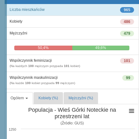
Liczba mieszkańców
965
Kobiety
486
Mężczyźni
479
50,4%
49,6%
Współczynnik feminizacji
101
(Na każdych
100
mężczyzn przypada
101
kobiet)
Współczynnik maskulinizacji
99
(Na każde
100
kobiet przypada
99
mężczyzn)
Ogółem
Kobiety (%)
Mężczyźni (%)
Populacja - Wieś Górki Noteckie na
przestrzeni lat
(Źródło: GUS)
1250