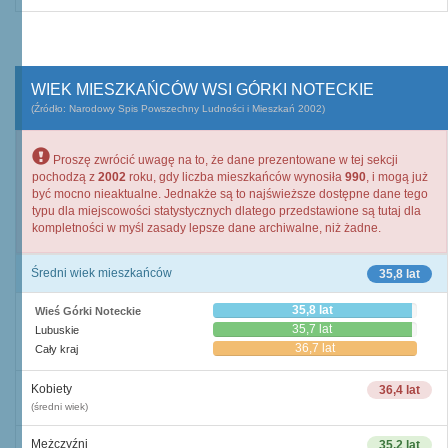
WIEK MIESZKAŃCÓW WSI GÓRKI NOTECKIE
(Źródło: Narodowy Spis Powszechny Ludności i Mieszkań 2002)
Proszę zwrócić uwagę na to, że dane prezentowane w tej sekcji
pochodzą z
2002
roku, gdy liczba mieszkańców wynosiła
990
, i mogą już
być mocno nieaktualne. Jednakże są to najświeższe dostępne dane tego
typu dla miejscowości statystycznych dlatego przedstawione są tutaj dla
kompletności w myśl zasady lepsze dane archiwalne, niż żadne.
Średni wiek mieszkańców
35,8 lat
35,8 lat
Wieś Górki Noteckie
35,7 lat
Lubuskie
36,7 lat
Cały kraj
Kobiety
36,4 lat
(średni wiek)
Mężczyźni
35,2 lat