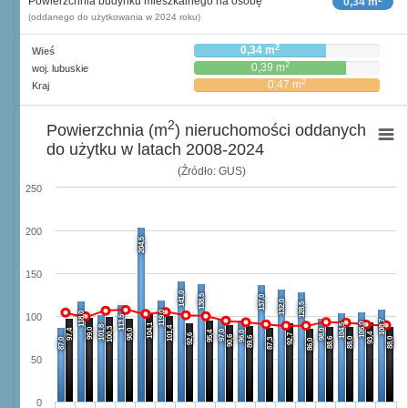
Powierzchnia budynku mieszkalnego na osobę
0,34 m
(oddanego do użytkowania w 2024 roku)
2
0,34 m
Wieś
2
0,39 m
woj. lubuskie
2
0,47 m
Kraj
2
Powierzchnia (m
) nieruchomości oddanych
do użytku w latach 2008-2024
(Źródło: GUS)
250
200
204,5
150
141,0
138,5
137,0
132,0
128,5
119,0
118,0
100
113,5
108,7
105,0
104,1
104,5
101,8
101,4
100,3
99,0
97,4
98,0
98,0
97,0
95,4
96,0
93,4
92,6
92,7
90,6
89,6
88,6
88,0
88,0
87,0
87,3
86,0
50
0