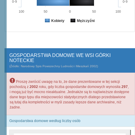
0-9
0-9
100
50
0
50
100
Kobiety
Mężczyźni
GOSPODARSTWA DOMOWE WE WSI GÓRKI
NOTECKIE
(Źródło: Narodowy Spis Powszechny Ludności i Mieszkań 2002)
Proszę zwrócić uwagę na to, że dane prezentowane w tej sekcji
pochodzą z
2002
roku, gdy liczba gospodarstw domowych wynosiła
297
,
i mogą już być mocno nieaktualne. Jednakże są to najświeższe dostępne
dane tego typu dla miejscowości statystycznych dlatego przedstawione
są tutaj dla kompletności w myśl zasady lepsze dane archiwalne, niż
żadne.
Gospodarstwa domowe według liczby osób