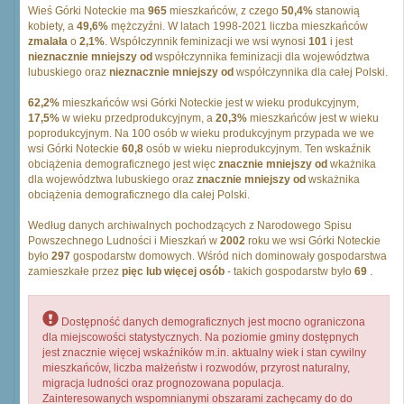
Wieś Górki Noteckie ma
965
mieszkańców, z czego
50,4%
stanowią
kobiety, a
49,6%
mężczyźni. W latach 1998-2021 liczba mieszkańców
zmalała
o
2,1%
. Współczynnik feminizacji we wsi wynosi
101
i jest
nieznacznie mniejszy od
współczynnika feminizacji dla województwa
lubuskiego oraz
nieznacznie mniejszy od
współczynnika dla całej Polski.
62,2%
mieszkańców wsi Górki Noteckie jest w wieku produkcyjnym,
17,5%
w wieku przedprodukcyjnym, a
20,3%
mieszkańców jest w wieku
poprodukcyjnym. Na 100 osób w wieku produkcyjnym przypada we we
wsi Górki Noteckie
60,8
osób w wieku nieprodukcyjnym. Ten wskaźnik
obciążenia demograficznego jest więc
znacznie mniejszy od
wkażnika
dla województwa lubuskiego oraz
znacznie mniejszy od
wskażnika
obciążenia demograficznego dla całej Polski.
Według danych archiwalnych pochodzących z Narodowego Spisu
Powszechnego Ludności i Mieszkań w
2002
roku we wsi Górki Noteckie
było
297
gospodarstw domowych. Wśród nich dominowały gospodarstwa
zamieszkałe przez
pięc lub więcej osób
- takich gospodarstw było
69
.
Dostępność danych demograficznych jest mocno ograniczona
dla miejscowości statystycznych. Na poziomie gminy dostępnych
jest znacznie więcej wskaźników m.in. aktualny wiek i stan cywilny
mieszkańców, liczba małżeństw i rozwodów, przyrost naturalny,
migracja ludności oraz prognozowana populacja.
Zainteresowanych wspomnianymi obszarami zachęcamy do do