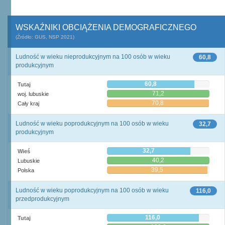
WSKAŹNIKI OBCIĄŻENIA DEMOGRAFICZNEGO
(Źródło: GUS, NSP 2021)
Ludność w wieku nieprodukcyjnym na 100 osób w wieku
60,8
produkcyjnym
60,8
Tutaj
71,2
woj. lubuskie
70,8
Cały kraj
Ludność w wieku poprodukcyjnym na 100 osób w wieku
32,7
produkcyjnym
32,7
Wieś
40,2
Lubuskie
39,5
Polska
Ludność w wieku poprodukcyjnym na 100 osób w wieku
116,0
przedprodukcyjnym
116,0
Tutaj