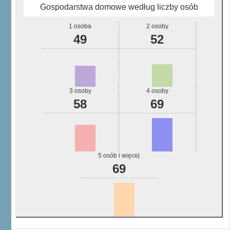
Gospodarstwa domowe według liczby osób
1 osoba
2 osoby
49
52
3 osoby
4 osoby
58
69
5 osób i więcej
69