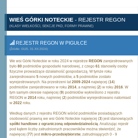
WIEŚ GÓRKI NOTECKIE
- REJESTR REGON
(KLASY WIELKOŚCI, SEKCJE PKD, FORMY PRAWNE)
REJESTR REGON W PIGUŁCE
(Źródło: GUS, 31.XII.2024)
We wsi Górki Noteckie w roku 2024 w rejestrze
REGON
zarejestrowanych
było
80
podmiotów gospodarki narodowej, z czego
61
stanowiły osoby
fizyczne prowadzące działalność gospodarczą. W tymże roku
zarejestrowano
5
nowych podmiotów, a
5
podmiotów zostało
wyrejestrowanych. Na przestrzeni lat
2009
-
2024
najwięcej (
14
)
podmiotów zarejestrowano w roku
2014
, a najmniej (
2
) w roku
2016
. W
tym samym okresie najwięcej (
9
) podmiotów wykreślono z rejestru
REGON w
2014
roku, najmniej (
2
) podmiotów wyrejestrowano natomiast
w
2022
roku.
Według danych z rejestru REGON wśród podmiotów posiadających
osobowość prawną we wsi Górki Noteckie najwięcej (
3
) jest stanowiących
spółki handlowe z ograniczoną odpowiedzialnością
. Analizując rejestr
pod kątem liczby zatrudnionych pracowników można stwierdzić, że
najwięcej (
77
) jest
mikro-przedsiębiorstw
, zatrudniających 0 - 9