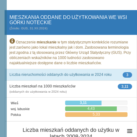
MIESZKANIA ODDANE DO UŻYTKOWANIA WE WSI
GÓRKI NOTECKIE
(Źródło: GUS, 31.XII.2024)
Oznaczenie
mieszkanie
w tym statystycznym kontekście rozumiane
jest zarówno jako lokal mieszkalny jak i dom. Zastosowana terminologia
jest zgodna z tą stosowaną przez Główny Urząd Statystyczny (GUS). Przy
obliczeniach wskaźników na 1000 ludności zastosowano
najaktualniejsze dostępne dane o liczbie mieszkańców.
Liczba nieruchomości oddanych do użytkowania w 2024 roku
3
Liczba mieszkań na 1000 mieszkańców
3,11
(oddanych do użytkowania w 2024 roku)
3,11
Wieś
4,43
woj. lubuskie
5,33
Polska
Liczba mieszkań oddanych do użytku w
latach 2008-2024