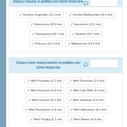
Zobacz miasta w pobliżu wsi Górki Noteckie
Strzelce Krajeńskie (10,3 km)
Gorzów Wielkopolski (18,5 km)
Skwierzyna (20,9 km)
Drezdenko (23,1 km)
Dobiegniew (26,7 km)
Barlinek (29,7 km)
Pełczyce (31,3 km)
Międzychód (33,9 km)
Zobacz inne miejscowości w pobliżu wsi
Górki Noteckie
Wieś Przysieka (2,2 km)
Wieś Brzezinka (2,6 km)
Wieś Górczyna (3,8 km)
Wieś Lipki Małe (4,3 km)
Wieś Górecko (5,0 km)
Wieś Sarbiewo (5,0 km)
Wieś Płomykowo (5,8 km)
Wieś Mąkoszyce (6,0 km)
Wieś Przyłęg (6,1 km)
Wieś Sławno (6,4 km)