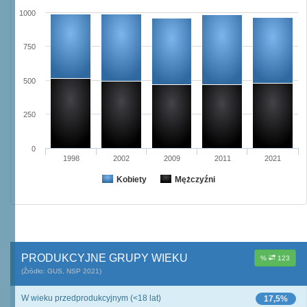
1000
750
500
250
0
1998
2002
2009
2011
2021
Kobiety
Mężczyźni
PRODUKCYJNE GRUPY WIEKU
%
123
(Źródło: GUS, NSP 2021)
W wieku przedprodukcyjnym (<18 lat)
17,5%