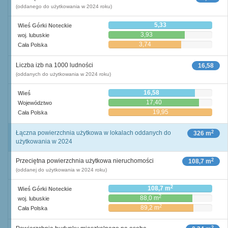
(oddanego do użytkowania w 2024 roku)
5,33
Wieś Górki Noteckie
3,93
woj. lubuskie
3,74
Cała Polska
Liczba izb na 1000 ludności
16,58
(oddanych do użytkowania w 2024 roku)
16,58
Wieś
17,40
Województwo
19,95
Cała Polska
2
Łączna powierzchnia użytkowa w lokalach oddanych do
326 m
użytkowania w 2024
2
Przeciętna powierzchnia użytkowa nieruchomości
108,7 m
(oddanej do użytkowania w 2024 roku)
2
108,7 m
Wieś Górki Noteckie
2
88,0 m
woj. lubuskie
2
89,2 m
Cała Polska
2