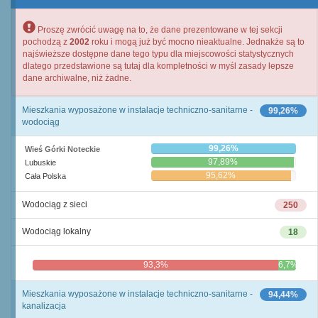
Proszę zwrócić uwagę na to, że dane prezentowane w tej sekcji
pochodzą z
2002
roku i mogą już być mocno nieaktualne. Jednakże są to
najświeższe dostępne dane tego typu dla miejscowości statystycznych
dlatego przedstawione są tutaj dla kompletności w myśl zasady lepsze
dane archiwalne, niż żadne.
Mieszkania wyposażone w instalacje techniczno-sanitarne -
99,26%
wodociąg
99,26%
Wieś Górki Noteckie
97,89%
Lubuskie
95,62%
Cała Polska
Wodociąg z sieci
250
Wodociąg lokalny
18
93,3%
6,7%
Mieszkania wyposażone w instalacje techniczno-sanitarne -
94,44%
kanalizacja