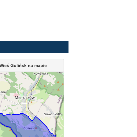
Wieś Golińsk na mapie