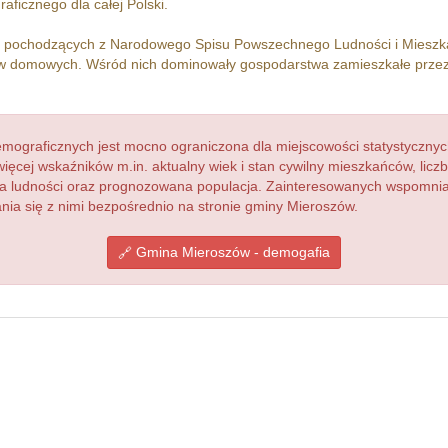
ficznego dla całej Polski.
h pochodzących z Narodowego Spisu Powszechnego Ludności i Miesz
 domowych. Wśród nich dominowały gospodarstwa zamieszkałe prze
ograficznych jest mocno ograniczona dla miejscowości statystycznyc
więcej wskaźników m.in. aktualny wiek i stan cywilny mieszkańców, lic
acja ludności oraz prognozowana populacja. Zainteresowanych wspomn
ia się z nimi bezpośrednio na stronie gminy Mieroszów.
Gmina Mieroszów - demogafia