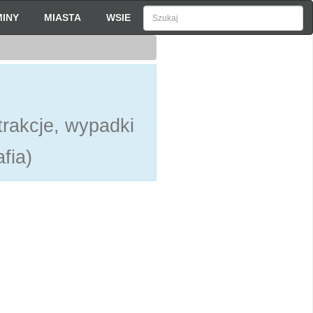
INY
MIASTA
WSIE
rakcje, wypadki
fia)