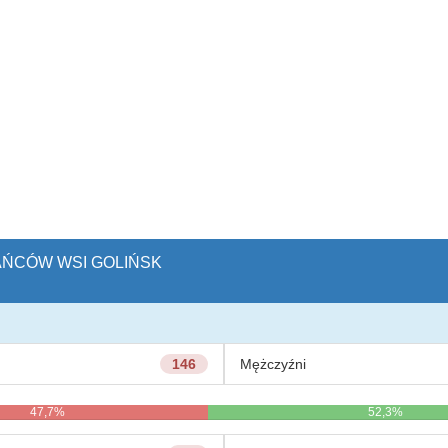
KAŃCÓW WSI GOLIŃSK
146
Mężczyźni
47,7%
52,3%