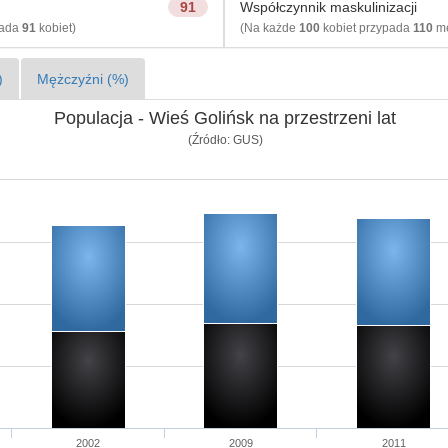
91
Współczynnik maskulinizacji
pada
91
kobiet)
(Na każde
100
kobiet przypada
110
mę
)
Mężczyźni (%)
Populacja - Wieś Golińsk na przestrzeni lat
(Źródło: GUS)
2002
2009
2011