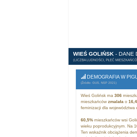
WIEŚ GOLIŃSK
- DANE
(LICZBA LUDNOŚCI, PŁEĆ MIESZKAŃC
DEMOGRAFIA W PIG
(Źródło: GUS, NSP 2021)
Wieś Golińsk ma
306
mieszk
mieszkańców
zmalała
o
16,
feminizacji dla województwa
60,5%
mieszkańców wsi Goli
wieku poprodukcyjnym. Na 1
Ten wskaźnik obciążenia dem