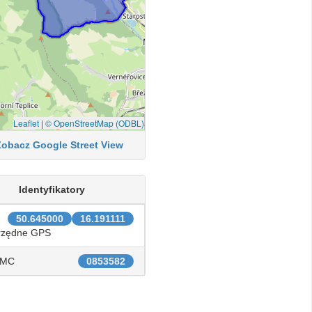
Leaflet
|
© OpenStreetMap (ODBL)
Zobacz Google Street View
Identyfikatory
50.645000
16.191111
rzędne GPS
IMC
0853582