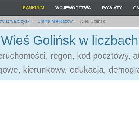
RANKINGI
WOJEWÓDZTWA
POWIATY
GM
wiat wałbrzyski
Gmina Mieroszów
Wieś Golińsk
Wieś Golińsk w liczbach
ruchomości, regon, kod pocztowy, at
gowe, kierunkowy, edukacja, demogra