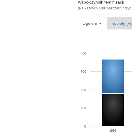
Współczynnik feminizacji
(Na każdych
100
mężczyzn przy
Ogółem
Kobiety (%
400
300
200
100
0
1998