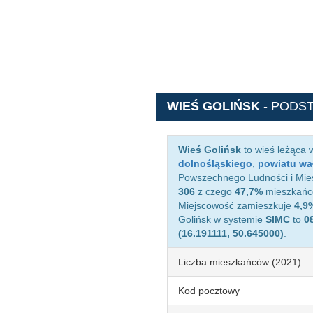
WIEŚ GOLIŃSK
- PODS
Wieś Golińsk
to wieś leżąca 
dolnośląskiego
,
powiatu wa
Powszechnego Ludności i Miesz
306
z czego
47,7%
mieszkańcó
Miejscowość zamieszkuje
4,9
Golińsk w systemie
SIMC
to
0
(16.191111, 50.645000)
.
Liczba mieszkańców (2021)
Kod pocztowy