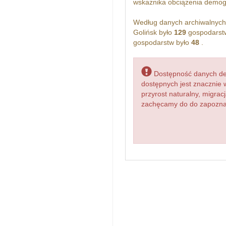
wskażnika obciążenia demogra
Według danych archiwalnyc
Golińsk było
129
gospodarstw
gospodarstw było
48
.
Dostępność danych dem
dostępnych jest znacznie 
przyrost naturalny, migr
zachęcamy do do zapoznan