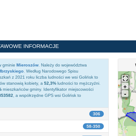
TAWOWE INFORMACJE
w gminie
Mieroszów
. Należy do województwa
łbrzyskiego
. Według Narodowego Spisu
kań z 2021 roku liczba ludności we wsi Golińsk to
w stanowią kobiety, a
52,3%
ludności to mężczyźni.
%
mieszkańców gminy. Identyfikator miejscowości
853582
, a współrzędne GPS wsi Golińsk to
306
58-350