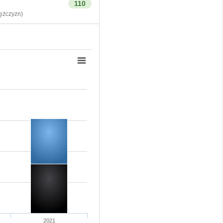
110
żczyzn)
2021