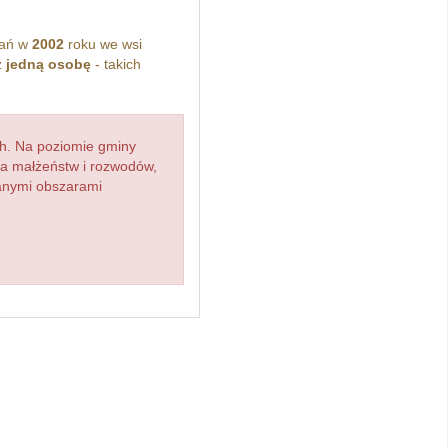
kań w
2002
roku we wsi
z
jedną osobę
- takich
h. Na poziomie gminy
zba małżeństw i rozwodów,
ianymi obszarami