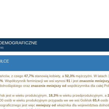
 DEMOGRAFICZNE
ÓW)
UŁCE
ańców, z czego
47,7%
stanowią kobiety, a
52,3%
mężczyźni. W latach 
4%
. Współczynnik feminizacji we wsi wynosi
91
i jest
znacznie mniejsz
 dolnośląskiego oraz
znacznie mniejszy od
współczynnika dla całej Pol
ńsk jest w wieku produkcyjnym,
18,3%
w wieku przedprodukcyjnym, a
00 osób w wieku produkcyjnym przypada we we wsi Golińsk
65,4
osób 
ograficznego jest więc
mniejszy od
wkażnika dla województwa dolnoś