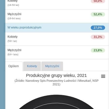
Kobiety
50,0%
(18-59 lat)
Mężczyźni
52,4%
(18-64 lata)
W wieku poprodukcyjnym
27,0%
Kobiety
31,3%
(59+ lat)
Mężczyźni
23,8%
(64+ lata)
Ogółem
Kobiety
Mężczyźni
Produkcyjne grupy wieku, 2021
(Źródło: Narodowy Spis Powszechny Ludności i Mieszkań, NSP
2021)