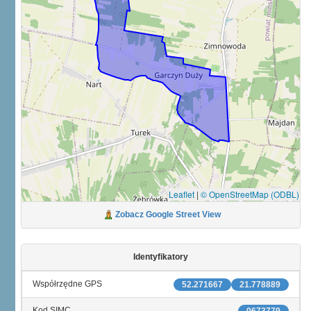
Leaflet
|
© OpenStreetMap (ODBL)
Zobacz Google Street View
Identyfikatory
Współrzędne GPS
52.271667
21.778889
Kod SIMC