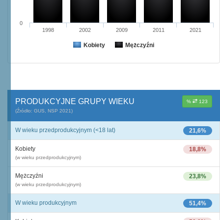
0
1998
2002
2009
2011
2021
Kobiety
Mężczyźni
PRODUKCYJNE GRUPY WIEKU
%
123
(Źródło: GUS, NSP 2021)
W wieku przedprodukcyjnym (<18 lat)
21,6%
Kobiety
18,8%
(w wieku przedprodukcyjnym)
Mężczyźni
23,8%
(w wieku przedprodukcyjnym)
W wieku produkcyjnym
51,4%