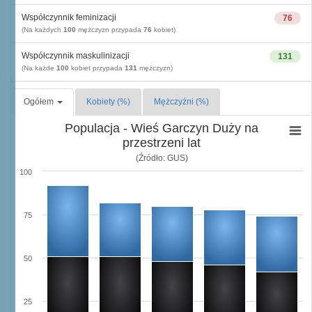
Współczynnik feminizacji
76
(Na każdych
100
mężczyzn przypada
76
kobiet)
Współczynnik maskulinizacji
131
(Na każde
100
kobiet przypada
131
mężczyzn)
Ogółem
Kobiety (%)
Mężczyźni (%)
Populacja - Wieś Garczyn Duży na
przestrzeni lat
(Źródło: GUS)
100
75
50
25