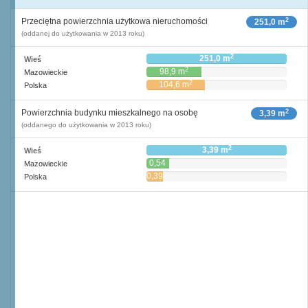
2
Przeciętna powierzchnia użytkowa nieruchomości
251,0 m
(oddanej do użytkowania w 2013 roku)
2
251,0 m
Wieś
2
98,9 m
Mazowieckie
2
104,6 m
Polska
2
Powierzchnia budynku mieszkalnego na osobę
3,39 m
(oddanego do użytkowania w 2013 roku)
2
3,39 m
Wieś
0,54
Mazowieckie
2
m
0,39
Polska
2
m