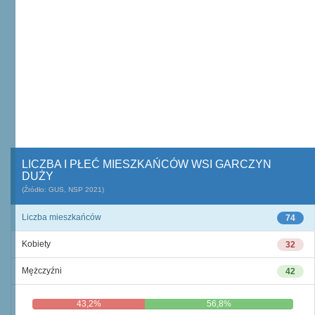
LICZBA I PŁEĆ MIESZKAŃCÓW WSI GARCZYN
DUŻY
(Źródło: GUS, NSP 2021)
Liczba mieszkańców
74
Kobiety
32
Mężczyźni
42
43,2%
56,8%