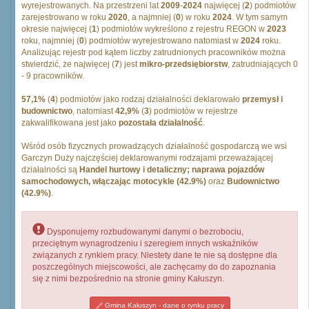
wyrejestrowanych. Na przestrzeni lat
2009
-
2024
najwięcej (
2
) podmiotów
zarejestrowano w roku
2020
, a najmniej (
0
) w roku
2024
. W tym samym
okresie najwięcej (
1
) podmiotów wykreślono z rejestru REGON w
2023
roku, najmniej (
0
) podmiotów wyrejestrowano natomiast w
2024
roku.
Analizując rejestr pod kątem liczby zatrudnionych pracowników można
stwierdzić, że najwięcej (
7
) jest
mikro-przedsiębiorstw
, zatrudniających 0
- 9 pracowników.
57,1%
(
4
) podmiotów jako rodzaj działalności deklarowało
przemysł i
budownictwo
, natomiast
42,9%
(
3
) podmiotów w rejestrze
zakwalifikowana jest jako
pozostała działalność
.
Wśród osób fizycznych prowadzących działalność gospodarczą we wsi
Garczyn Duży najczęściej deklarowanymi rodzajami przeważającej
działalności są
Handel hurtowy i detaliczny; naprawa pojazdów
samochodowych, włączając motocykle (42.9%)
oraz
Budownictwo
(42.9%)
.
Dysponujemy rozbudowanymi danymi o bezrobociu,
przeciętnym wynagrodzeniu i szeregiem innych wskaźników
związanych z rynkiem pracy. Niestety dane te nie są dostępne dla
poszczególnych miejscowości, ale zachęcamy do do zapoznania
się z nimi bezpośrednio na stronie gminy Kałuszyn.
Gmina Kałuszyn - dane o rynku pracy