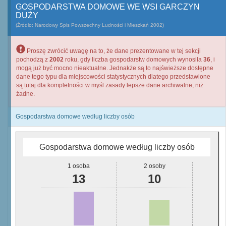
GOSPODARSTWA DOMOWE WE WSI GARCZYN
DUŻY
(Źródło: Narodowy Spis Powszechny Ludności i Mieszkań 2002)
Proszę zwrócić uwagę na to, że dane prezentowane w tej sekcji
pochodzą z
2002
roku, gdy liczba gospodarstw domowych wynosiła
36
, i
mogą już być mocno nieaktualne. Jednakże są to najświeższe dostępne
dane tego typu dla miejscowości statystycznych dlatego przedstawione
są tutaj dla kompletności w myśl zasady lepsze dane archiwalne, niż
żadne.
Gospodarstwa domowe według liczby osób
Gospodarstwa domowe według liczby osób
1 osoba
2 osoby
13
10