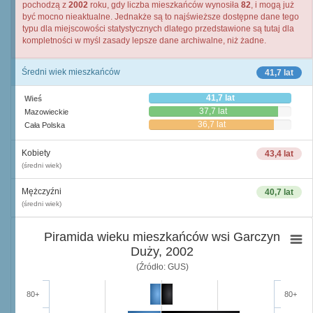
pochodzą z
2002
roku, gdy liczba mieszkańców wynosiła
82
, i mogą już
być mocno nieaktualne. Jednakże są to najświeższe dostępne dane tego
typu dla miejscowości statystycznych dlatego przedstawione są tutaj dla
kompletności w myśl zasady lepsze dane archiwalne, niż żadne.
Średni wiek mieszkańców
41,7 lat
41,7 lat
Wieś
37,7 lat
Mazowieckie
36,7 lat
Cała Polska
Kobiety
43,4 lat
(średni wiek)
Mężczyźni
40,7 lat
(średni wiek)
Piramida wieku mieszkańców wsi Garczyn
Duży, 2002
(Źródło: GUS)
80+
80+