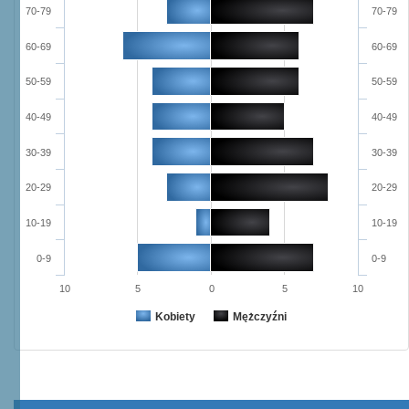
70-79
70-79
60-69
60-69
50-59
50-59
40-49
40-49
30-39
30-39
20-29
20-29
10-19
10-19
0-9
0-9
10
5
0
5
10
Kobiety
Mężczyźni