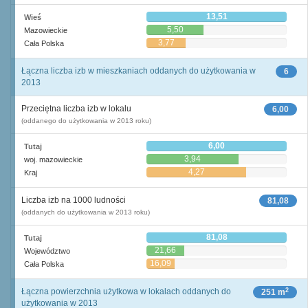
13,51
Wieś
5,50
Mazowieckie
3,77
Cała Polska
Łączna liczba izb w mieszkaniach oddanych do użytkowania w
6
2013
Przeciętna liczba izb w lokalu
6,00
(oddanego do użytkowania w 2013 roku)
6,00
Tutaj
3,94
woj. mazowieckie
4,27
Kraj
Liczba izb na 1000 ludności
81,08
(oddanych do użytkowania w 2013 roku)
81,08
Tutaj
21,66
Województwo
16,09
Cała Polska
2
Łączna powierzchnia użytkowa w lokalach oddanych do
251 m
użytkowania w 2013