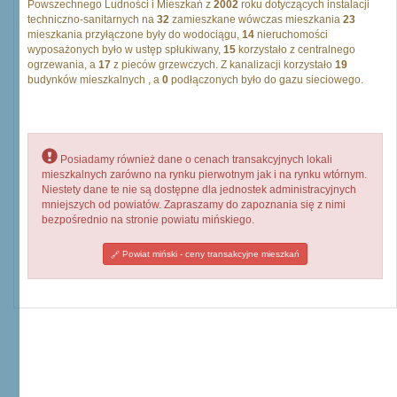
Powszechnego Ludności i Mieszkań z
2002
roku dotyczących instalacji
techniczno-sanitarnych na
32
zamieszkane wówczas mieszkania
23
mieszkania przyłączone były do wodociągu,
14
nieruchomości
wyposażonych było w ustęp spłukiwany,
15
korzystało z centralnego
ogrzewania, a
17
z pieców grzewczych. Z kanalizacji korzystało
19
budynków mieszkalnych , a
0
podłączonych było do gazu sieciowego.
Posiadamy również dane o cenach transakcyjnych lokali
mieszkalnych zarówno na rynku pierwotnym jak i na rynku wtórnym.
Niestety dane te nie są dostępne dla jednostek administracyjnych
mniejszych od powiatów. Zapraszamy do zapoznania się z nimi
bezpośrednio na stronie powiatu mińskiego.
Powiat miński - ceny transakcyjne mieszkań