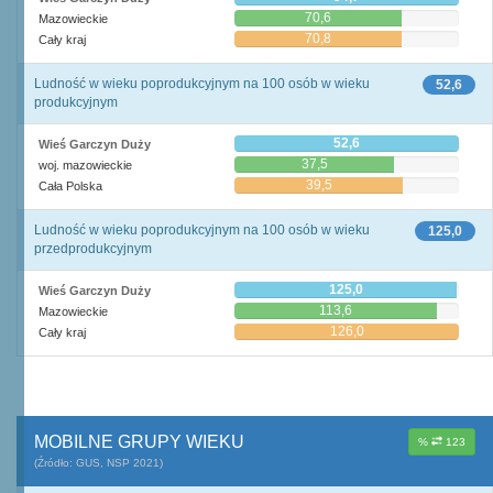
70,6
Mazowieckie
70,8
Cały kraj
Ludność w wieku poprodukcyjnym na 100 osób w wieku
52,6
produkcyjnym
52,6
Wieś Garczyn Duży
37,5
woj. mazowieckie
39,5
Cała Polska
Ludność w wieku poprodukcyjnym na 100 osób w wieku
125,0
przedprodukcyjnym
125,0
Wieś Garczyn Duży
113,6
Mazowieckie
126,0
Cały kraj
MOBILNE GRUPY WIEKU
%
123
(Źródło: GUS, NSP 2021)