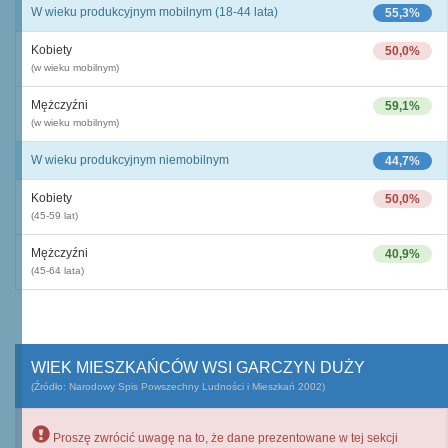
W wieku produkcyjnym mobilnym (18-44 lata)
55,3%
Kobiety
50,0%
(w wieku mobilnym)
Mężczyźni
59,1%
(w wieku mobilnym)
W wieku produkcyjnym niemobilnym
44,7%
Kobiety
50,0%
(45-59 lat)
Mężczyźni
40,9%
(45-64 lata)
WIEK MIESZKAŃCÓW WSI GARCZYN DUŻY
(Źródło: Narodowy Spis Powszechny Ludności i Mieszkań 2002)
Proszę zwrócić uwagę na to, że dane prezentowane w tej sekcji