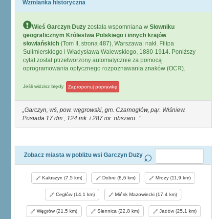
Wzmianka historyczna
Wieś Garczyn Duży
została wspomniana w
Słowniku
geograficznym Królestwa Polskiego i innych krajów
słowiańskich
(Tom II, strona 487), Warszawa: nakł. Filipa
Sulimierskiego i Władysława Walewskiego, 1880-1914. Poniższy
cytat został ptrzetworzony automatycznie za pomocą
oprogramowania optycznego rozpoznawania znaków (OCR).
Jeśli widzisz błędy
Zaproponuj poprawkę
Garczyn, wś, pow. węgrowski, gm. Czarnogłów, pąr. Wiśniew.
Posiada 17 dm., 124 mk. i 287 mr. obszaru.
Zobacz miasta w pobliżu wsi Garczyn Duży
Kałuszyn (7,5 km)
Dobre (8,6 km)
Mrozy (11,9 km)
Cegłów (14,1 km)
Mińsk Mazowiecki (17,4 km)
Węgrów (21,5 km)
Siennica (22,8 km)
Jadów (25,1 km)