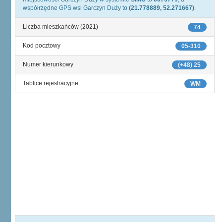
współrzędne GPS wsi Garczyn Duży to
(21.778889, 52.271667)
.
Liczba mieszkańców (2021)
74
Kod pocztowy
05-310
Numer kierunkowy
(+48) 25
Tablice rejestracyjne
WM