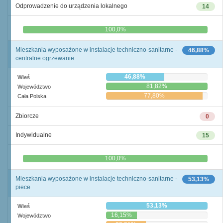
Odprowadzenie do urządzenia lokalnego
14
0,0%
100,0%
Mieszkania wyposażone w instalacje techniczno-sanitarne -
46,88%
centralne ogrzewanie
46,88%
Wieś
81,82%
Województwo
77,80%
Cała Polska
Zbiorcze
0
Indywidualne
15
0,0%
100,0%
Mieszkania wyposażone w instalacje techniczno-sanitarne -
53,13%
piece
53,13%
Wieś
16,15%
Województwo