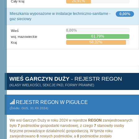
20,91%
Cały kraj
Mieszkania wyposażone w instalacje techniczno-sanitarne -
0,00%
gaz sieciowy
0,00%
Wieś
61,79%
woj. mazowieckie
58,32%
Kraj
WIEŚ GARCZYN DUŻY
- REJESTR REGON
(KLASY WIELKOŚCI, SEKCJE PKD, FORMY PRAWNE)
REJESTR REGON W PIGUŁCE
(Źródło: GUS, 31.XII.2024)
We wsi Garczyn Duży w roku 2024 w rejestrze
REGON
zarejestrowanych
było
7
podmiotów gospodarki narodowej, z czego
7
stanowiły osoby
fizyczne prowadzące działalność gospodarczą. W tymże roku
zarejestrowano
0
nowych podmiotów, a
0
podmiotów zostało