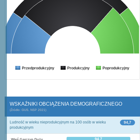
Przedprodukcyjny
Produkcyjny
Poprodukcyjny
WSKAŹNIKI OBCIĄŻENIA DEMOGRAFICZNEGO
(Źródło: GUS, NSP 2021)
Ludność w wieku nieprodukcyjnym na 100 osób w wieku
94,7
produkcyjnym
94,7
Wieś Garczyn Duży