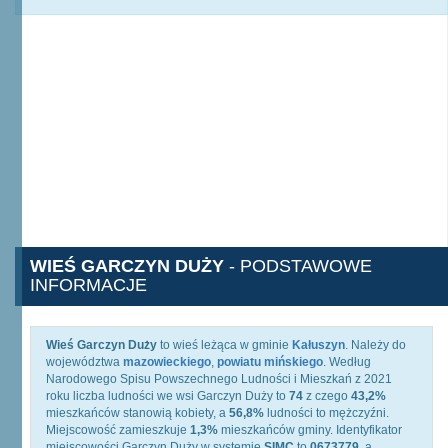
WIEŚ GARCZYN DUŻY
- PODSTAWOWE
INFORMACJE
Wieś Garczyn Duży
to wieś leżąca w gminie
Kałuszyn
. Należy do
województwa
mazowieckiego
,
powiatu mińskiego
. Według
Narodowego Spisu Powszechnego Ludności i Mieszkań z 2021
roku liczba ludności we wsi Garczyn Duży to
74
z czego
43,2%
mieszkańców stanowią kobiety, a
56,8%
ludności to mężczyźni.
Miejscowość zamieszkuje
1,3%
mieszkańców gminy. Identyfikator
miejscowości Garczyn Duży w systemie
SIMC
to
0673779
, a