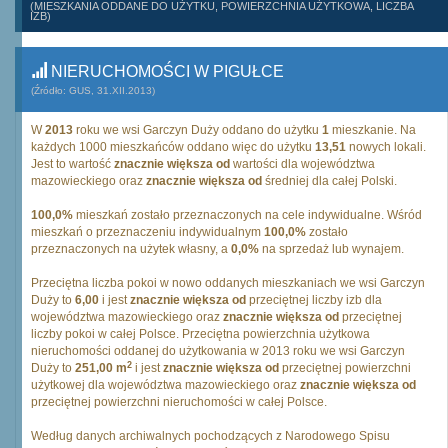
(MIESZKANIA ODDANE DO UŻYTKU, POWIERZCHNIA UŻYTKOWA, LICZBA
IZB)
NIERUCHOMOŚCI W PIGUŁCE
(Źródło: GUS, 31.XII.2013)
W
2013
roku we wsi Garczyn Duży oddano do użytku
1
mieszkanie. Na
każdych 1000 mieszkańców oddano więc do użytku
13,51
nowych lokali.
Jest to wartość
znacznie większa od
wartości dla województwa
mazowieckiego oraz
znacznie większa od
średniej dla całej Polski.
100,0%
mieszkań zostało przeznaczonych na cele indywidualne. Wśród
mieszkań o przeznaczeniu indywidualnym
100,0%
zostało
przeznaczonych na użytek własny, a
0,0%
na sprzedaż lub wynajem.
Przeciętna liczba pokoi w nowo oddanych mieszkaniach we wsi Garczyn
Duży to
6,00
i jest
znacznie większa od
przeciętnej liczby izb dla
województwa mazowieckiego oraz
znacznie większa od
przeciętnej
liczby pokoi w całej Polsce. Przeciętna powierzchnia użytkowa
nieruchomości oddanej do użytkowania w 2013 roku we wsi Garczyn
2
Duży to
251,00 m
i jest
znacznie większa od
przeciętnej powierzchni
użytkowej dla województwa mazowieckiego oraz
znacznie większa od
przeciętnej powierzchni nieruchomości w całej Polsce.
Według danych archiwalnych pochodzących z Narodowego Spisu