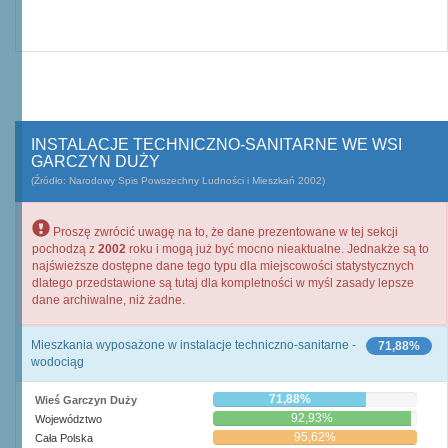
INSTALACJE TECHNICZNO-SANITARNE WE WSI
GARCZYN DUŻY
(Źródło: Narodowy Spis Powszechny Ludności i Mieszkań 2002)
Proszę zwrócić uwagę na to, że dane prezentowane w tej sekcji
pochodzą z
2002
roku i mogą już być mocno nieaktualne. Jednakże są to
najświeższe dostępne dane tego typu dla miejscowości statystycznych
dlatego przedstawione są tutaj dla kompletności w myśl zasady lepsze
dane archiwalne, niż żadne.
Mieszkania wyposażone w instalacje techniczno-sanitarne -
71,88%
wodociąg
71,88%
Wieś Garczyn Duży
92,93%
Województwo
95,62%
Cała Polska