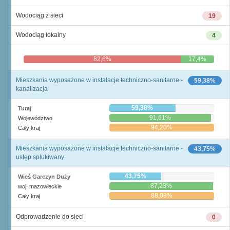
Wodociąg z sieci
19
Wodociąg lokalny
4
82,6%
17,4%
Mieszkania wyposażone w instalacje techniczno-sanitarne -
59,38%
kanalizacja
59,38%
Tutaj
91,61%
Województwo
94,20%
Cały kraj
Mieszkania wyposażone w instalacje techniczno-sanitarne -
43,75%
ustęp spłukiwany
43,75%
Wieś Garczyn Duży
87,23%
woj. mazowieckie
88,08%
Cały kraj
Odprowadzenie do sieci
0