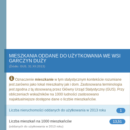
MIESZKANIA ODDANE DO UŻYTKOWANIA WE WSI
GARCZYN DUŻY
(Źródło: GUS, 31.XII.2013)
Oznaczenie
mieszkanie
w tym statystycznym kontekście rozumiane
jest zarówno jako lokal mieszkalny jak i dom. Zastosowana terminologia
jest zgodna z tą stosowaną przez Główny Urząd Statystyczny (GUS). Przy
obliczeniach wskaźników na 1000 ludności zastosowano
najaktualniejsze dostępne dane o liczbie mieszkańców.
Liczba nieruchomości oddanych do użytkowania w 2013 roku
1
Liczba mieszkań na 1000 mieszkańców
13,51
(oddanych do użytkowania w 2013 roku)