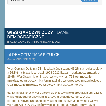
0673779
WIEŚ GARCZYN DUŻY
- DANE
DEMOGRAFICZNE
(LICZBA LUDNOŚCI, PŁEĆ MIESZKAŃCÓW)
DEMOGRAFIA W PIGUŁCE
(Źródło: GUS, NSP 2021)
Wieś Garczyn Duży ma
74
mieszkańców, z czego
43,2%
stanowią kobiety,
a
56,8%
mężczyźni. W latach 1998-2021 liczba mieszkańców
zmalała
o
19,6%
. Współczynnik feminizacji we wsi wynosi
76
i jest
znacznie
mniejszy od
współczynnika feminizacji dla województwa mazowieckiego
oraz
znacznie mniejszy od
współczynnika dla całej Polski.
51,4%
mieszkańców wsi Garczyn Duży jest w wieku produkcyjnym,
21,6%
w wieku przedprodukcyjnym, a
27,0%
mieszkańców jest w wieku
poprodukcyjnym. Na 100 osób w wieku produkcyjnym przypada we we
wsi Garczyn Duży
94,7
osób w wieku nieprodukcyjnym. Ten wskaźnik