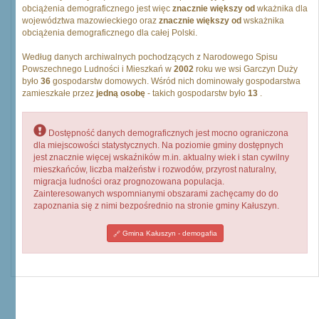
obciążenia demograficznego jest więc
znacznie większy od
wkażnika dla
województwa mazowieckiego oraz
znacznie większy od
wskażnika
obciążenia demograficznego dla całej Polski.
Według danych archiwalnych pochodzących z Narodowego Spisu
Powszechnego Ludności i Mieszkań w
2002
roku we wsi Garczyn Duży
było
36
gospodarstw domowych. Wśród nich dominowały gospodarstwa
zamieszkałe przez
jedną osobę
- takich gospodarstw było
13
.
Dostępność danych demograficznych jest mocno ograniczona
dla miejscowości statystycznych. Na poziomie gminy dostępnych
jest znacznie więcej wskaźników m.in. aktualny wiek i stan cywilny
mieszkańców, liczba małżeństw i rozwodów, przyrost naturalny,
migracja ludności oraz prognozowana populacja.
Zainteresowanych wspomnianymi obszarami zachęcamy do do
zapoznania się z nimi bezpośrednio na stronie gminy Kałuszyn.
Gmina Kałuszyn - demogafia