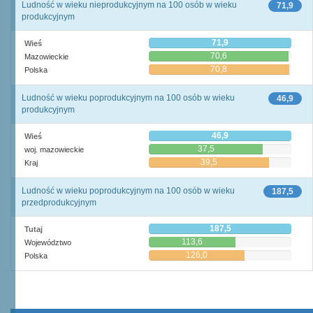
Ludność w wieku nieprodukcyjnym na 100 osób w wieku
71,9
produkcyjnym
71,9
Wieś
70,6
Mazowieckie
70,8
Polska
Ludność w wieku poprodukcyjnym na 100 osób w wieku
46,9
produkcyjnym
46,9
Wieś
37,5
woj. mazowieckie
39,5
Kraj
Ludność w wieku poprodukcyjnym na 100 osób w wieku
187,5
przedprodukcyjnym
187,5
Tutaj
113,6
Województwo
126,0
Polska