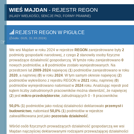
WIEŚ MAJDAN
- REJESTR REGON
(KLASY WIELKOŚCI, SEKCJE PKD, FORMY PRAWNE)
REJESTR REGON W PIGUŁCE
(Źródło: GUS, 31.XII.2024)
We wsi Majdan w roku 2024 w rejestrze
REGON
zarejestrowane były
2
podmioty gospodarki narodowej, z czego
2
stanowiły osoby fizyczne
prowadzące działalność gospodarczą. W tymże roku zarejestrowano
0
nowych podmiotów, a
0
podmiotów zostało wyrejestrowanych. Na
przestrzeni lat
2009
-
2024
najwięcej (
1
) podmiotów zarejestrowano w roku
2020
, a najmniej (
0
) w roku
2024
. W tym samym okresie najwięcej (
2
)
podmiotów wykreślono z rejestru REGON w
2021
roku, najmniej (
0
)
podmiotów wyrejestrowano natomiast w
2024
roku. Analizując rejestr pod
kątem liczby zatrudnionych pracowników można stwierdzić, że najwięcej
(
2
) jest
mikro-przedsiębiorstw
, zatrudniających 0 - 9 pracowników.
50,0%
(
1
) podmiotów jako rodzaj działalności deklarowało
przemysł i
budownictwo
, natomiast
50,0%
(
1
) podmiotów w rejestrze
zakwalifikowana jest jako
pozostała działalność
.
Wśród osób fizycznych prowadzących działalność gospodarczą we wsi
Majdan najczęściej deklarowanymi rodzajami przeważającej działalności