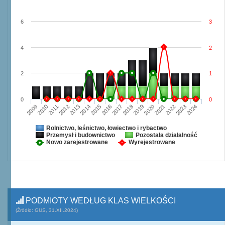
6
3
4
2
2
1
0
0
2009
2010
2011
2012
2013
2014
2015
2016
2017
2018
2019
2020
2021
2022
2023
2024
Rolnictwo, leśnictwo, łowiectwo i rybactwo
Przemysł i budownictwo
Pozostała działalność
Nowo zarejestrowane
Wyrejestrowane
PODMIOTY WEDŁUG KLAS WIELKOŚCI
(Źródło: GUS, 31.XII.2024)