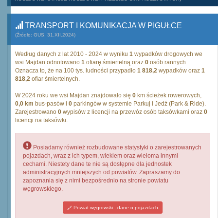
TRANSPORT I KOMUNIKACJA W PIGUŁCE
(Źródło: GUS, 31.XII.2024)
Według danych z lat 2010 - 2024 w wyniku
1
wypadków drogowych we
wsi Majdan odnotowano
1
ofiarę śmiertelną oraz
0
osób rannych.
Oznacza to, że na 100 tys. ludności przypadło
1 818,2
wypadków oraz
1
818,2
ofiar śmiertelnych.
W 2024 roku we wsi Majdan znajdowało się
0
km ścieżek rowerowych,
0,0 km
bus-pasów i
0
parkingów w systemie Parkuj i Jedź (Park & Ride).
Zarejestrowano
0
wypisów z licencji na przewóz osób taksówkami oraz
0
licencji na taksówki.
Posiadamy również rozbudowane statystyki o zarejestrowanych
pojazdach, wraz z ich typem, wiekiem oraz wieloma innymi
cechami. Niestety dane te nie są dostępne dla jednostek
administracyjnych mniejszych od powiatów. Zapraszamy do
zapoznania się z nimi bezpośrednio na stronie powiatu
węgrowskiego.
Powiat węgrowski - dane o pojazdach