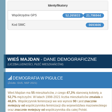
Identyfikatory
Współrzędne GPS
52.265833
21.796944
Kod SIMC
0693606
WIEŚ MAJDAN
- DANE DEMOGRAFICZNE
(LICZBA LUDNOŚCI, PŁEĆ MIESZKAŃCÓW)
DEMOGRAFIA W PIGUŁCE
(Źródło: GUS, NSP 2021)
Wieś Majdan ma
55
mieszkańców, z czego
47,3%
stanowią kobiety, a
52,7%
mężczyźni. W latach 1998-2021 liczba mieszkańców
zmalała
o
46,6%
. Współczynnik feminizacji we wsi wynosi
90
i jest
znacznie
mniejszy od
współczynnika feminizacji dla województwa mazowieckiego
oraz
znacznie mniejszy od
współczynnika dla całej Polski.