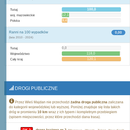
100,0
Tutaj
12,1
woj. mazowieckie
9,4
Polska
Ranni na 100 wypadków
0,00
(lata 2010 - 2024)
0,0
Tutaj
118,0
Województwo
120,1
Cały kraj
DROGI PUBLICZNE
Przez Wieś Majdan nie przechodzi
żadna droga publiczna
zaliczana
do kategorii wojewódzkiej lub wyższej. Poniżej znajduje się lista takich
dróg w promieniu
10 km
wraz z ich typem i kompletnym przebiegiem
(spisem miejscowości, przez które przechodzi dana trasa).