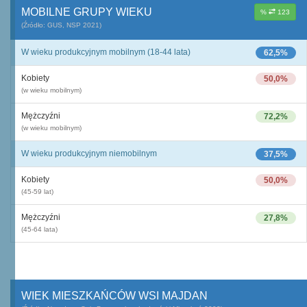
MOBILNE GRUPY WIEKU
%
123
(Źródło: GUS, NSP 2021)
W wieku produkcyjnym mobilnym (18-44 lata)
62,5%
Kobiety
50,0%
(w wieku mobilnym)
Mężczyźni
72,2%
(w wieku mobilnym)
W wieku produkcyjnym niemobilnym
37,5%
Kobiety
50,0%
(45-59 lat)
Mężczyźni
27,8%
(45-64 lata)
WIEK MIESZKAŃCÓW WSI MAJDAN