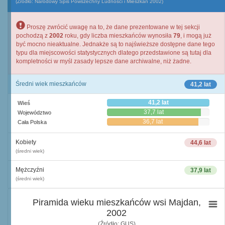
(Źródło: Narodowy Spis Powszechny Ludności i Mieszkań 2002)
Proszę zwrócić uwagę na to, że dane prezentowane w tej sekcji
pochodzą z
2002
roku, gdy liczba mieszkańców wynosiła
79
, i mogą już
być mocno nieaktualne. Jednakże są to najświeższe dostępne dane tego
typu dla miejscowości statystycznych dlatego przedstawione są tutaj dla
kompletności w myśl zasady lepsze dane archiwalne, niż żadne.
Średni wiek mieszkańców
41,2 lat
41,2 lat
Wieś
37,7 lat
Województwo
36,7 lat
Cała Polska
Kobiety
44,6 lat
(średni wiek)
Mężczyźni
37,9 lat
(średni wiek)
Piramida wieku mieszkańców wsi Majdan,
2002
(Źródło: GUS)