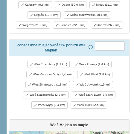
Kałuszyn (6,6 km)
Dobre (10,0 km)
Mrozy (11,1 km)
Cegłów (13,8 km)
Mińsk Mazowiecki (18,1 km)
Węgrów (21,0 km)
Siennica (22,8 km)
Jadów (26,2 km)
Zobacz inne miejscowości w pobliżu wsi
Majdan
Wieś Szembory (1,1 km)
Wieś Abramy (1,4 km)
Wieś Garczyn Duży (1,4 km)
Wieś Kluki (1,8 km)
Wieś Zimnowoda (1,8 km)
Wieś Jaworek (1,9 km)
Wieś Kazimierzów (2,2 km)
Wieś Stary Dwór (2,4 km)
Wieś Wąsy (2,4 km)
Wieś Turek (2,5 km)
Wieś Majdan na mapie