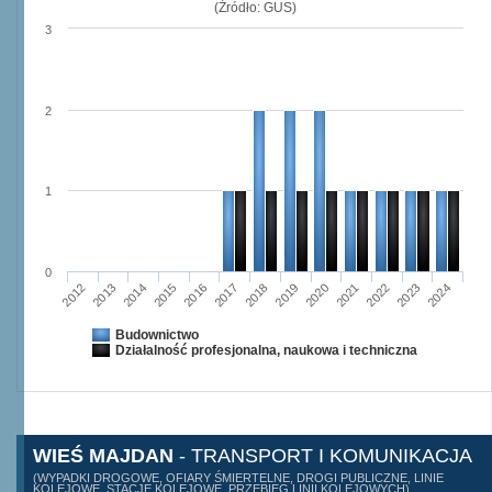
(Źródło: GUS)
3
2
1
0
2015
2012
2022
2019
2013
2016
2023
2020
2017
2014
2024
2018
2021
Budownictwo
Działalność profesjonalna, naukowa i techniczna
WIEŚ MAJDAN
- TRANSPORT I KOMUNIKACJA
(WYPADKI DROGOWE, OFIARY ŚMIERTELNE, DROGI PUBLICZNE, LINIE
KOLEJOWE, STACJE KOLEJOWE, PRZEBIEG LINII KOLEJOWYCH)