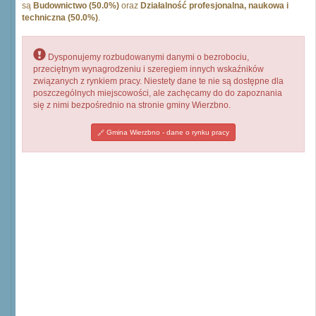
są
Budownictwo (50.0%)
oraz
Działalność profesjonalna, naukowa i
techniczna (50.0%)
.
Dysponujemy rozbudowanymi danymi o bezrobociu,
przeciętnym wynagrodzeniu i szeregiem innych wskaźników
związanych z rynkiem pracy. Niestety dane te nie są dostępne dla
poszczególnych miejscowości, ale zachęcamy do do zapoznania
się z nimi bezpośrednio na stronie gminy Wierzbno.
Gmina Wierzbno - dane o rynku pracy