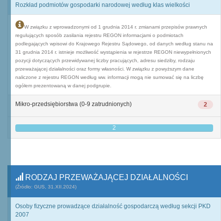
Rozkład podmiotów gospodarki narodowej według klas wielkości
W związku z wprowadzonymi od 1 grudnia 2014 r. zmianami przepisów prawnych
regulujących sposób zasilania rejestru REGON informacjami o podmiotach
podlegających wpisowi do Krajowego Rejestru Sądowego, od danych według stanu na
31 grudnia 2014 r. istnieje możliwość wystąpienia w rejestrze REGON niewypełnionych
pozycji dotyczących przewidywanej liczby pracujących, adresu siedziby, rodzaju
przeważającej działalności oraz formy własności. W związku z powyższym dane
naliczone z rejestru REGON według ww. informacji mogą nie sumować się na liczbę
ogółem prezentowaną w danej podgrupie.
Mikro-przedsiębiorstwa (0-9 zatrudnionych)
2
2
RODZAJ PRZEWAŻAJĄCEJ DZIAŁALNOŚCI
(Źródło: GUS, 31.XII.2024)
Osoby fizyczne prowadzące działalność gospodarczą według sekcji PKD
2007