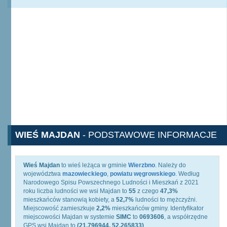
WIEŚ MAJDAN
- PODSTAWOWE INFORMACJE
Wieś Majdan
to wieś leżąca w gminie
Wierzbno
. Należy do
województwa
mazowieckiego
,
powiatu węgrowskiego
. Według
Narodowego Spisu Powszechnego Ludności i Mieszkań z 2021
roku liczba ludności we wsi Majdan to
55
z czego
47,3%
mieszkańców stanowią kobiety, a
52,7%
ludności to mężczyźni.
Miejscowość zamieszkuje
2,2%
mieszkańców gminy. Identyfikator
miejscowości Majdan w systemie
SIMC
to
0693606
, a współrzędne
GPS wsi Majdan to
(21.796944, 52.265833)
.