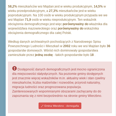
58,2%
mieszkańców wsi Majdan jest w wieku produkcyjnym,
14,5%
w
wieku przedprodukcyjnym, a
27,3%
mieszkańców jest w wieku
poprodukcyjnym. Na 100 osób w wieku produkcyjnym przypada we we
wsi Majdan
71,9
osób w wieku nieprodukcyjnym. Ten wskaźnik
obciążenia demograficznego jest więc
porównywalny do
wkażnika dla
województwa mazowieckiego oraz
porównywalny do
wskażnika
obciążenia demograficznego dla całej Polski.
Według danych archiwalnych pochodzących z Narodowego Spisu
Powszechnego Ludności i Mieszkań w
2002
roku we wsi Majdan było
36
gospodarstw domowych. Wśród nich dominowały gospodarstwa
zamieszkałe przez
jedną osobę
- takich gospodarstw było
18
.
Dostępność danych demograficznych jest mocno ograniczona
dla miejscowości statystycznych. Na poziomie gminy dostępnych
jest znacznie więcej wskaźników m.in. aktualny wiek i stan cywilny
mieszkańców, liczba małżeństw i rozwodów, przyrost naturalny,
migracja ludności oraz prognozowana populacja.
Zainteresowanych wspomnianymi obszarami zachęcamy do do
zapoznania się z nimi bezpośrednio na stronie gminy Wierzbno.
Gmina Wierzbno - demogafia