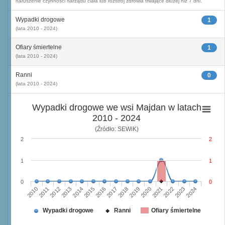
naruszenie czynności narządu ciała lub rozstrój zdrowia trwające dłużej niż 7 dni.
Wypadki drogowe
1
(lata 2010 - 2024)
Ofiary śmiertelne
1
(lata 2010 - 2024)
Ranni
0
(lata 2010 - 2024)
Wypadki drogowe we wsi Majdan w latach
2010 - 2024
(Źródło: SEWiK)
2
2
1
1
0
0
2010
2015
2020
2013
2018
2023
2011
2016
2021
2014
2019
2024
2012
2017
2022
Wypadki drogowe
Ranni
Ofiary śmiertelne