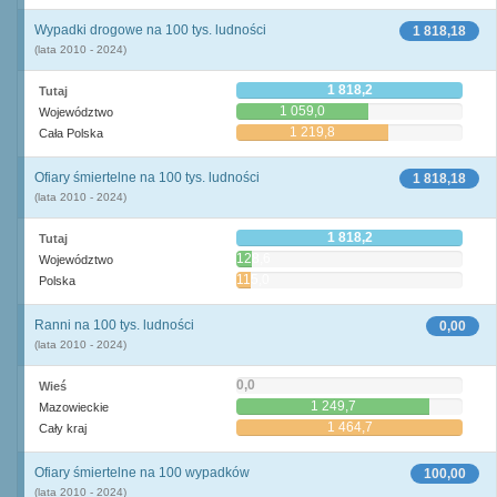
Wypadki drogowe na 100 tys. ludności
1 818,18
(lata 2010 - 2024)
1 818,2
Tutaj
1 059,0
Województwo
1 219,8
Cała Polska
Ofiary śmiertelne na 100 tys. ludności
1 818,18
(lata 2010 - 2024)
1 818,2
Tutaj
128,6
Województwo
115,0
Polska
Ranni na 100 tys. ludności
0,00
(lata 2010 - 2024)
0,0
Wieś
1 249,7
Mazowieckie
1 464,7
Cały kraj
Ofiary śmiertelne na 100 wypadków
100,00
(lata 2010 - 2024)