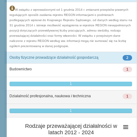
W związku z wprowadzonymi od 1 grudnia 2014 r. zmianami przepisów prawnych
regulujących sposób zasilania rejestru REGON informacjami o podmiotach
podlegających wpisowi do Krajowego Rejestru Sądowego, od danych według stanu na
31 grudnia 2014 r. istnieje możliwość wystąpienia w rejestrze REGON niewypełnionych
pozycji dotyczących przewidywanej liczby pracujących, adresu siedziby, rodzaju
przeważającej działalności oraz formy własności. W związku z powyższym dane
naliczone z rejestru REGON według ww. informacji mogą nie sumować się na liczbę
ogółem prezentowaną w danej podgrupie.
Osoby fizyczne prowadzące działalność gospodarczą
2
Budownictwo
1
1
Działalność profesjonalna, naukowa i techniczna
1
1
Rodzaje przeważającej działalności w
latach 2012 - 2024