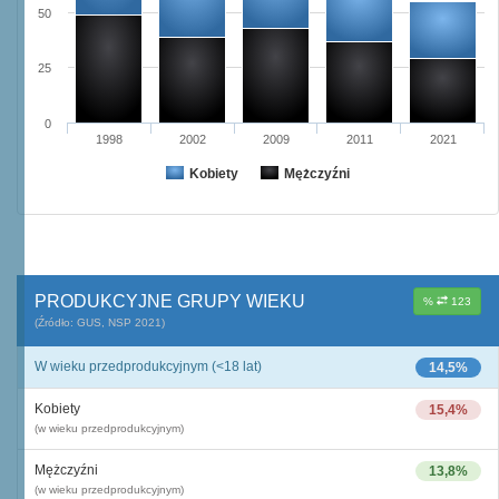
50
25
0
1998
2002
2009
2011
2021
Kobiety
Mężczyźni
PRODUKCYJNE GRUPY WIEKU
%
123
(Źródło: GUS, NSP 2021)
W wieku przedprodukcyjnym (<18 lat)
14,5%
Kobiety
15,4%
(w wieku przedprodukcyjnym)
Mężczyźni
13,8%
(w wieku przedprodukcyjnym)