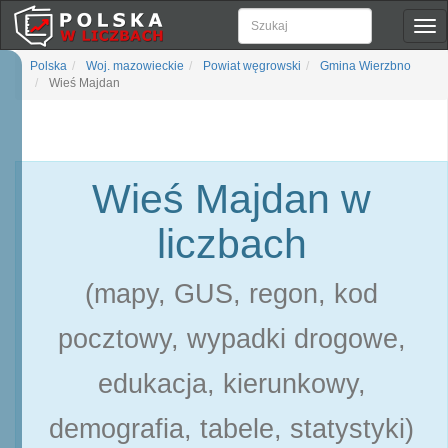
Pok
naw
Polska
Woj. mazowieckie
Powiat węgrowski
Gmina Wierzbno
Wieś Majdan
Wieś Majdan w
liczbach
(mapy, GUS, regon, kod
pocztowy, wypadki drogowe,
edukacja, kierunkowy,
demografia, tabele, statystyki)