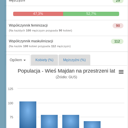
Mężczyźni
29
47,3%
52,7%
Współczynnik feminizacji
90
(Na każdych
100
mężczyzn przypada
90
kobiet)
Współczynnik maskulinizacji
112
(Na każde
100
kobiet przypada
112
mężczyzn)
Ogółem
Kobiety (%)
Mężczyźni (%)
Populacja - Wieś Majdan na przestrzeni lat
(Źródło: GUS)
125
100
75