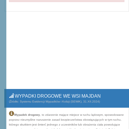
WYPADKI DROGOWE WE WSI MAJDAN
(Źródło: Systemu Ewidencji Wypadków i Kolizji (SEWiK), 31.XII.2024)
Wypadek drogowy
, to zdarzenie mające miejsce w ruchu lądowym, spowodowane
poprzez nieumyślne naruszenie zasad bezpieczeństwa obowiązujących w tym ruchu,
którego skutkiem jest śmierć jednego z uczestników lub obrażenia ciała powodujące