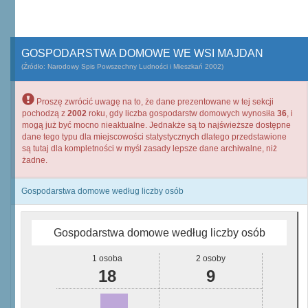
GOSPODARSTWA DOMOWE WE WSI MAJDAN
(Źródło: Narodowy Spis Powszechny Ludności i Mieszkań 2002)
Proszę zwrócić uwagę na to, że dane prezentowane w tej sekcji
pochodzą z
2002
roku, gdy liczba gospodarstw domowych wynosiła
36
, i
mogą już być mocno nieaktualne. Jednakże są to najświeższe dostępne
dane tego typu dla miejscowości statystycznych dlatego przedstawione
są tutaj dla kompletności w myśl zasady lepsze dane archiwalne, niż
żadne.
Gospodarstwa domowe według liczby osób
Gospodarstwa domowe według liczby osób
1 osoba
2 osoby
18
9