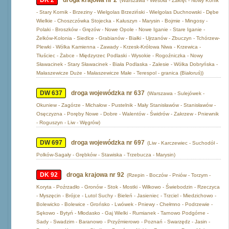
DK 2
droga krajowa nr 2
(Warszawa - Wesoła - Zakręt - Nowy Konik
- Stary Kornik - Brzeziny - Wielgolas Brzeziński - Wielgolas Duchnowski - Dębe
Wielkie - Choszczówka Stojecka - Kałuszyn - Marysin - Bojmie - Mingosy -
Polaki - Broszków - Gręzów - Nowe Opole - Nowe Iganie - Stare Iganie -
Żelków-Kolonia - Siedlce - Grabianów - Białki - Ujrzanów - Zbuczyn - Tchórzew-
Plewki - Wólka Kamienna - Zawady - Krzesk-Królowa Niwa - Krzewica -
Tłuściec - Żabce - Międzyrzec Podlaski - Wysokie - Rogoźniczka - Nowy
Sławacinek - Stary Sławacinek - Biała Podlaska - Zalesie - Wólka Dobryńska -
Małaszewicze Duże - Małaszewicze Małe - Terespol - granica (Białoruś))
DW 637
droga wojewódzka nr 637
(Warszawa - Sulejówek -
Okuniew - Zagórze - Michałow - Pustelnik - Mały Stanisławów - Stanisławów -
Osęczyzna - Poręby Nowe - Dobre - Walentów - Świdrów - Zakrzew - Pniewnik
- Roguszyn - Liw - Węgrów)
DW 697
droga wojewódzka nr 697
(Liw - Karczewiec - Suchodół -
Polków-Sagały - Grębków - Stawiska - Trzebucza - Marysin)
DK 92
droga krajowa nr 92
(Rzepin - Boczów - Pniów - Torzym -
Koryta - Poźrzadło - Gronów - Stok - Mostki - Wilkowo - Świebodzin - Rzeczyca
- Myszęcin - Brójce - Lutol Suchy - Bieleń - Jasieniec - Trzciel - Miedzichowo -
Bolewicko - Bolewice - Grońsko - Lwówek - Pniewy - Chełmno - Podrzewie -
Sękowo - Bytyń - Młodasko - Gaj Wielki - Rumianek - Tarnowo Podgórne -
Sady - Swadzim - Baranowo - Przyźmierowo - Poznań - Swarzędz - Jasin -