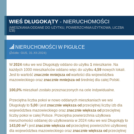
WIEŚ DŁUGOKĄTY
- NIERUCHOMOŚCI
(MIESZKANIA ODDANE DO UŻYTKU, POWIERZCHNIA UŻYTKOWA, LICZBA
IZB)
NIERUCHOMOŚCI W PIGUŁCE
(Źródło: GUS, 31.XII.2024)
W
2024
roku we wsi Długokąty oddano do użytku
1
mieszkanie. Na
każdych 1000 mieszkańców oddano więc do użytku
4,59
nowych lokali.
Jest to wartość
znacznie mniejsza od
wartości dla województwa
mazowieckiego oraz
znacznie mniejsza od
średniej dla całej Polski.
100,0%
mieszkań zostało przeznaczonych na cele indywidualne.
Przeciętna liczba pokoi w nowo oddanych mieszkaniach we wsi
Długokąty to
5,00
i jest
znacznie większa od
przeciętnej liczby izb dla
województwa mazowieckiego oraz
znacznie większa od
przeciętnej
liczby pokoi w całej Polsce. Przeciętna powierzchnia użytkowa
nieruchomości oddanej do użytkowania w 2024 roku we wsi Długokąty to
2
143,00 m
i jest
znacznie większa od
przeciętnej powierzchni użytkowej
dla województwa mazowieckiego oraz
znacznie większa od
przeciętnej