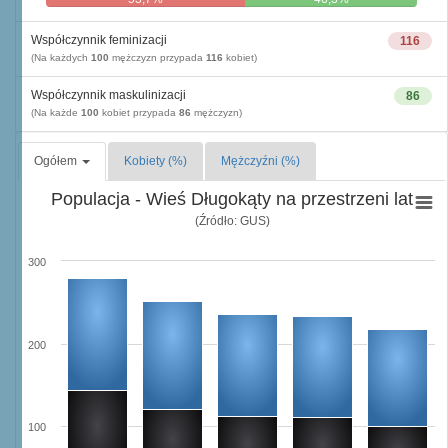
Współczynnik feminizacji
116
(Na każdych
100
mężczyzn przypada
116
kobiet)
Współczynnik maskulinizacji
86
(Na każde
100
kobiet przypada
86
mężczyzn)
Ogółem
Kobiety (%)
Mężczyźni (%)
Populacja - Wieś Długokąty na przestrzeni lat
(Źródło: GUS)
300
200
100