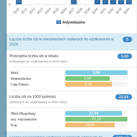
0
2016
2014
2015
2013
2012
2010
2011
2024
2023
2021
2022
2020
2019
2017
2018
Indywidualne
Łączna liczba izb w mieszkaniach oddanych do użytkowania w
5
2024
Przeciętna liczba izb w lokalu
5,00
(oddanego do użytkowania w 2024 roku)
5,00
Wieś
3,59
Województwo
3,74
Cała Polska
Liczba izb na 1000 ludności
22,94
(oddanych do użytkowania w 2024 roku)
22,94
Wieś Długokąty
25,10
woj. mazowieckie
19,95
Kraj
2