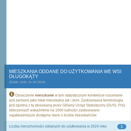
MIESZKANIA ODDANE DO UŻYTKOWANIA WE WSI
DŁUGOKĄTY
(Źródło: GUS, 31.XII.2024)
Oznaczenie
mieszkanie
w tym statystycznym kontekście rozumiane
jest zarówno jako lokal mieszkalny jak i dom. Zastosowana terminologia
jest zgodna z tą stosowaną przez Główny Urząd Statystyczny (GUS). Przy
obliczeniach wskaźników na 1000 ludności zastosowano
najaktualniejsze dostępne dane o liczbie mieszkańców.
Liczba nieruchomości oddanych do użytkowania w 2024 roku
1