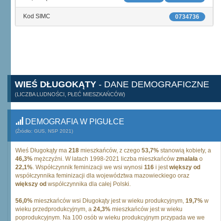
Kod SIMC
0734736
WIEŚ DŁUGOKĄTY
- DANE DEMOGRAFICZNE
(LICZBA LUDNOŚCI, PŁEĆ MIESZKAŃCÓW)
DEMOGRAFIA W PIGUŁCE
(Źródło: GUS, NSP 2021)
Wieś Długokąty ma
218
mieszkańców, z czego
53,7%
stanowią kobiety, a
46,3%
mężczyźni. W latach 1998-2021 liczba mieszkańców
zmalała
o
22,1%
. Współczynnik feminizacji we wsi wynosi
116
i jest
większy od
współczynnika feminizacji dla województwa mazowieckiego oraz
większy od
współczynnika dla całej Polski.
56,0%
mieszkańców wsi Długokąty jest w wieku produkcyjnym,
19,7%
w
wieku przedprodukcyjnym, a
24,3%
mieszkańców jest w wieku
poprodukcyjnym. Na 100 osób w wieku produkcyjnym przypada we we