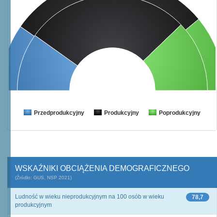
Przedprodukcyjny
Produkcyjny
Poprodukcyjny
WSKAŹNIKI OBCIĄŻENIA DEMOGRAFICZNEGO
(Źródło: GUS, NSP 2021)
Ludność w wieku nieprodukcyjnym na 100 osób w wieku
78,7
produkcyjnym