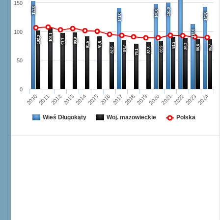
150
153,0
151,0
148,0
143,0
141,0
113,0
100
106,1
102,3
98,9
97,7
91,6
91,8
91,2
89,2
86,6
86,7
84,7
83,9
82,5
82,3
79,1
50
0
2013
2020
2024
2016
2012
2019
2023
2015
2011
2018
2022
2014
2010
2017
2021
Wieś Długokąty
Woj. mazowieckie
Polska