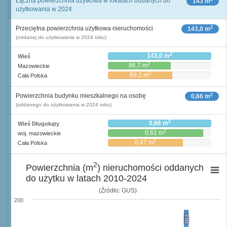
Łączna powierzchnia użytkowa w lokalach oddanych do
143 m
użytkowania w 2024
2
Przeciętna powierzchnia użytkowa nieruchomości
143,0 m
(oddanej do użytkowania w 2024 roku)
2
143,0 m
Wieś
2
86,7 m
Mazowieckie
2
89,2 m
Cała Polska
2
Powierzchnia budynku mieszkalnego na osobę
0,66 m
(oddanego do użytkowania w 2024 roku)
2
0,66 m
Wieś Długokąty
2
0,61 m
woj. mazowieckie
2
0,47 m
Cała Polska
2
Powierzchnia (m
) nieruchomości oddanych
do użytku w latach 2010-2024
(Źródło: GUS)
200
183,5