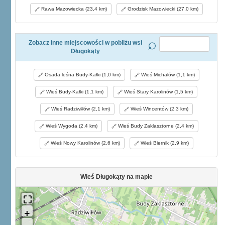
Rawa Mazowiecka (23,4 km)
Grodzisk Mazowiecki (27,0 km)
Zobacz inne miejscowości w pobliżu wsi
Długokąty
Osada leśna Budy-Kałki (1,0 km)
Wieś Michałów (1,1 km)
Wieś Budy-Kałki (1,1 km)
Wieś Stary Karolinów (1,5 km)
Wieś Radziwiłłów (2,1 km)
Wieś Wincentów (2,3 km)
Wieś Wygoda (2,4 km)
Wieś Budy Zaklasztorne (2,4 km)
Wieś Nowy Karolinów (2,6 km)
Wieś Biernik (2,9 km)
Wieś Długokąty na mapie