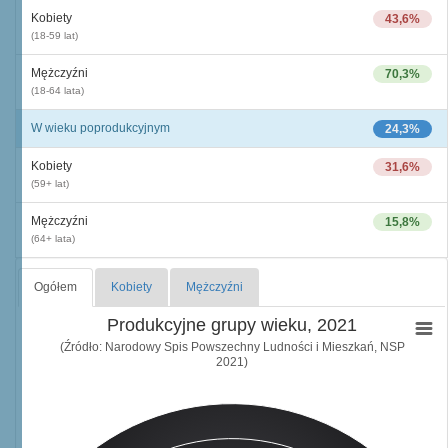
Kobiety
43,6%
(18-59 lat)
Mężczyźni
70,3%
(18-64 lata)
W wieku poprodukcyjnym
24,3%
Kobiety
31,6%
(59+ lat)
Mężczyźni
15,8%
(64+ lata)
Ogółem
Kobiety
Mężczyźni
Produkcyjne grupy wieku, 2021
(Źródło: Narodowy Spis Powszechny Ludności i Mieszkań, NSP
2021)