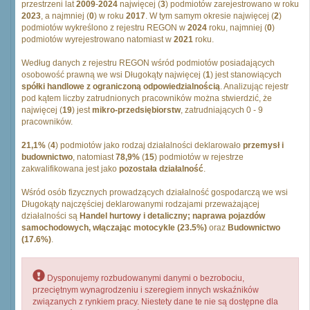
przestrzeni lat
2009
-
2024
najwięcej (
3
) podmiotów zarejestrowano w roku
2023
, a najmniej (
0
) w roku
2017
. W tym samym okresie najwięcej (
2
)
podmiotów wykreślono z rejestru REGON w
2024
roku, najmniej (
0
)
podmiotów wyrejestrowano natomiast w
2021
roku.
Według danych z rejestru REGON wśród podmiotów posiadających
osobowość prawną we wsi Długokąty najwięcej (
1
) jest stanowiących
spółki handlowe z ograniczoną odpowiedzialnością
. Analizując rejestr
pod kątem liczby zatrudnionych pracowników można stwierdzić, że
najwięcej (
19
) jest
mikro-przedsiębiorstw
, zatrudniających 0 - 9
pracowników.
21,1%
(
4
) podmiotów jako rodzaj działalności deklarowało
przemysł i
budownictwo
, natomiast
78,9%
(
15
) podmiotów w rejestrze
zakwalifikowana jest jako
pozostała działalność
.
Wśród osób fizycznych prowadzących działalność gospodarczą we wsi
Długokąty najczęściej deklarowanymi rodzajami przeważającej
działalności są
Handel hurtowy i detaliczny; naprawa pojazdów
samochodowych, włączając motocykle (23.5%)
oraz
Budownictwo
(17.6%)
.
Dysponujemy rozbudowanymi danymi o bezrobociu,
przeciętnym wynagrodzeniu i szeregiem innych wskaźników
związanych z rynkiem pracy. Niestety dane te nie są dostępne dla