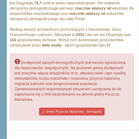
wsi Długokąty
78,7
osób w wieku nieprodukcyjnym. Ten wskaźnik
obciążenia demograficznego jest więc
znacznie większy od
wkażnika dla
województwa mazowieckiego oraz
znacznie większy od
wskażnika
obciążenia demograficznego dla całej Polski.
Według danych archiwalnych pochodzących z Narodowego Spisu
Powszechnego Ludności i Mieszkań w
2002
roku we wsi Długokąty było
104
gospodarstwa domowe. Wśród nich dominowały gospodarstwa
zamieszkałe przez
dwie osoby
- takich gospodarstw było
37
.
Dostępność danych demograficznych jest mocno ograniczona
dla miejscowości statystycznych. Na poziomie gminy dostępnych
jest znacznie więcej wskaźników m.in. aktualny wiek i stan cywilny
mieszkańców, liczba małżeństw i rozwodów, przyrost naturalny,
migracja ludności oraz prognozowana populacja.
Zainteresowanych wspomnianymi obszarami zachęcamy do do
zapoznania się z nimi bezpośrednio na stronie gminy Puszcza
Mariańska.
Gmina Puszcza Mariańska - demogafia