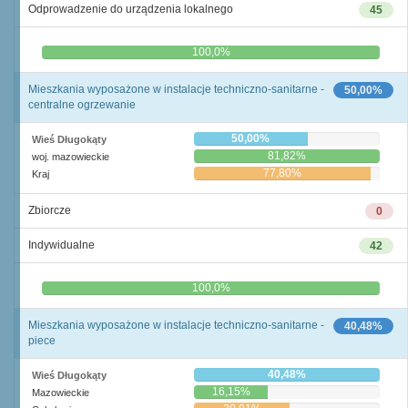
Odprowadzenie do urządzenia lokalnego
45
0,0%
100,0%
Mieszkania wyposażone w instalacje techniczno-sanitarne -
50,00%
centralne ogrzewanie
50,00%
Wieś Długokąty
81,82%
woj. mazowieckie
77,80%
Kraj
Zbiorcze
0
Indywidualne
42
0,0%
100,0%
Mieszkania wyposażone w instalacje techniczno-sanitarne -
40,48%
piece
40,48%
Wieś Długokąty
16,15%
Mazowieckie