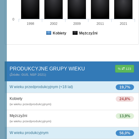
0
1998
2002
2009
2011
2021
Kobiety
Mężczyźni
PRODUKCYJNE GRUPY WIEKU
%
123
(Źródło: GUS, NSP 2021)
W wieku przedprodukcyjnym (<18 lat)
19,7%
Kobiety
24,8%
(w wieku przedprodukcyjnym)
Mężczyźni
13,9%
(w wieku przedprodukcyjnym)
W wieku produkcyjnym
56,0%