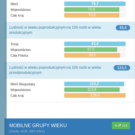
78,7
Wieś
70,6
Województwo
70,8
Cały kraj
Ludność w wieku poprodukcyjnym na 100 osób w wieku
43,4
produkcyjnym
43,4
Tutaj
37,5
Województwo
39,5
Cała Polska
Ludność w wieku poprodukcyjnym na 100 osób w wieku
123,3
przedprodukcyjnym
123,3
Wieś Długokąty
113,6
Województwo
126,0
Cały kraj
MOBILNE GRUPY WIEKU
%
123
(Źródło: GUS, NSP 2021)