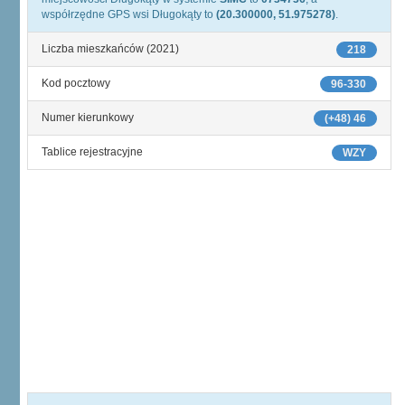
współrzędne GPS wsi Długokąty to
(20.300000, 51.975278)
.
Liczba mieszkańców (2021)
218
Kod pocztowy
96-330
Numer kierunkowy
(+48) 46
Tablice rejestracyjne
WZY