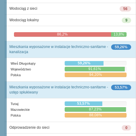
Wodociąg z sieci
56
Wodociąg lokalny
9
86,2%
13,8%
Mieszkania wyposażone w instalacje techniczno-sanitarne -
59,26%
kanalizacja
59,26%
Wieś Długokąty
91,61%
Województwo
94,20%
Polska
Mieszkania wyposażone w instalacje techniczno-sanitarne -
53,57%
ustęp spłukiwany
53,57%
Tutaj
87,23%
Mazowieckie
88,08%
Polska
Odprowadzenie do sieci
0