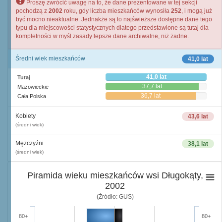
Proszę zwrócić uwagę na to, że dane prezentowane w tej sekcji
pochodzą z
2002
roku, gdy liczba mieszkańców wynosiła
252
, i mogą już
być mocno nieaktualne. Jednakże są to najświeższe dostępne dane tego
typu dla miejscowości statystycznych dlatego przedstawione są tutaj dla
kompletności w myśl zasady lepsze dane archiwalne, niż żadne.
Średni wiek mieszkańców
41,0 lat
41,0 lat
Tutaj
37,7 lat
Mazowieckie
36,7 lat
Cała Polska
Kobiety
43,6 lat
(średni wiek)
Mężczyźni
38,1 lat
(średni wiek)
Piramida wieku mieszkańców wsi Długokąty,
2002
(Źródło: GUS)
80+
80+