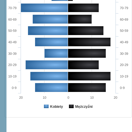
70-79
70-79
60-69
60-69
50-59
50-59
40-49
40-49
30-39
30-39
20-29
20-29
10-19
10-19
0-9
0-9
20
10
0
10
20
Kobiety
Mężczyźni