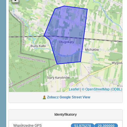
Leaflet
|
© OpenStreetMap (ODBL)
Zobacz Google Street View
Identyfikatory
Współrzędne GPS
51.975278
20.300000