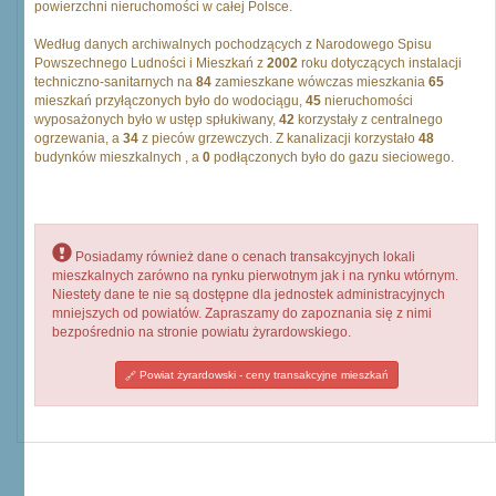
powierzchni nieruchomości w całej Polsce.
Według danych archiwalnych pochodzących z Narodowego Spisu
Powszechnego Ludności i Mieszkań z
2002
roku dotyczących instalacji
techniczno-sanitarnych na
84
zamieszkane wówczas mieszkania
65
mieszkań przyłączonych było do wodociągu,
45
nieruchomości
wyposażonych było w ustęp spłukiwany,
42
korzystały z centralnego
ogrzewania, a
34
z pieców grzewczych. Z kanalizacji korzystało
48
budynków mieszkalnych , a
0
podłączonych było do gazu sieciowego.
Posiadamy również dane o cenach transakcyjnych lokali
mieszkalnych zarówno na rynku pierwotnym jak i na rynku wtórnym.
Niestety dane te nie są dostępne dla jednostek administracyjnych
mniejszych od powiatów. Zapraszamy do zapoznania się z nimi
bezpośrednio na stronie powiatu żyrardowskiego.
Powiat żyrardowski - ceny transakcyjne mieszkań