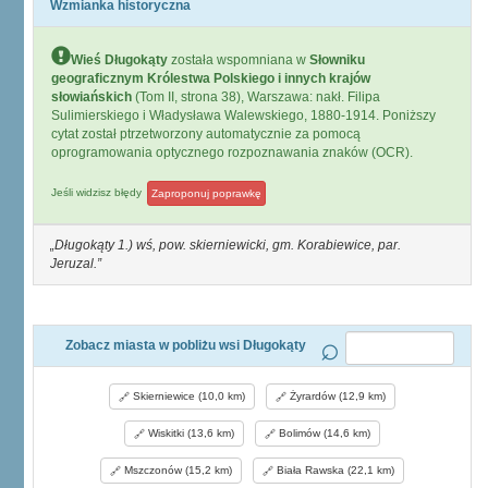
Wzmianka historyczna
Wieś Długokąty
została wspomniana w
Słowniku
geograficznym Królestwa Polskiego i innych krajów
słowiańskich
(Tom II, strona 38), Warszawa: nakł. Filipa
Sulimierskiego i Władysława Walewskiego, 1880-1914. Poniższy
cytat został ptrzetworzony automatycznie za pomocą
oprogramowania optycznego rozpoznawania znaków (OCR).
Jeśli widzisz błędy
Zaproponuj poprawkę
Długokąty 1.) wś, pow. skierniewicki, gm. Korabiewice, par.
Jeruzal.
Zobacz miasta w pobliżu wsi Długokąty
Skierniewice (10,0 km)
Żyrardów (12,9 km)
Wiskitki (13,6 km)
Bolimów (14,6 km)
Mszczonów (15,2 km)
Biała Rawska (22,1 km)