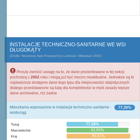
INSTALACJE TECHNICZNO-SANITARNE WE WSI
DŁUGOKĄTY
(Źródło: Narodowy Spis Powszechny Ludności i Mieszkań 2002)
Proszę zwrócić uwagę na to, że dane prezentowane w tej sekcji
pochodzą z
2002
roku i mogą już być mocno nieaktualne. Jednakże są to
najświeższe dostępne dane tego typu dla miejscowości statystycznych
dlatego przedstawione są tutaj dla kompletności w myśl zasady lepsze
dane archiwalne, niż żadne.
Mieszkania wyposażone w instalacje techniczno-sanitarne -
77,38%
wodociąg
77,38%
Tutaj
92,93%
Mazowieckie
95,62%
Kraj