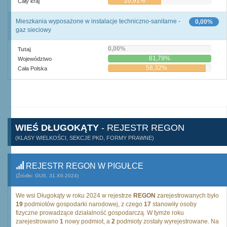
20,91%
Cały kraj
Mieszkania wyposażone w instalacje techniczno-sanitarne -
0,00%
gaz sieciowy
0,00%
Tutaj
61,79%
Województwo
58,32%
Cała Polska
WIEŚ DŁUGOKĄTY
- REJESTR REGON
(KLASY WIELKOŚCI, SEKCJE PKD, FORMY PRAWNE)
REJESTR REGON W PIGUŁCE
(Źródło: GUS, 31.XII.2024)
We wsi Długokąty w roku 2024 w rejestrze
REGON
zarejestrowanych było
19
podmiotów gospodarki narodowej, z czego
17
stanowiły osoby
fizyczne prowadzące działalność gospodarczą. W tymże roku
zarejestrowano
1
nowy podmiot, a
2
podmioty zostały wyrejestrowane. Na