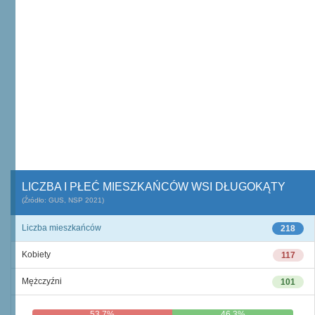
LICZBA I PŁEĆ MIESZKAŃCÓW WSI DŁUGOKĄTY
(Źródło: GUS, NSP 2021)
Liczba mieszkańców
218
Kobiety
117
Mężczyźni
101
53,7%
46,3%