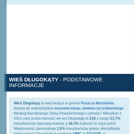
WIEŚ DŁUGOKĄTY
- PODSTAWOWE
INFORMACJE
Wieś Długokąty
to wieś leżąca w gminie
Puszcza Mariańska
.
Należy do województwa
mazowieckiego
,
powiatu żyrardowskiego
.
Według Narodowego Spisu Powszechnego Ludności i Mieszkań z
2021 roku liczba ludności we wsi Długokąty to
218
z czego
53,7%
mieszkańców stanowią kobiety, a
46,3%
ludności to mężczyźni.
Miejscowość zamieszkuje
2,5%
mieszkańców gminy. Identyfikator
miejscowości Długokąty w systemie
SIMC
to
0734736
, a