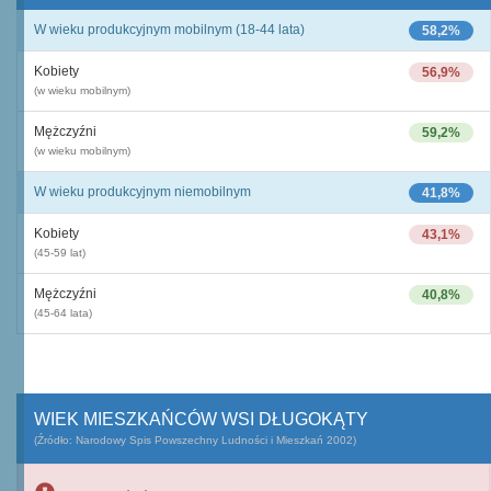
W wieku produkcyjnym mobilnym (18-44 lata)
58,2%
Kobiety
56,9%
(w wieku mobilnym)
Mężczyźni
59,2%
(w wieku mobilnym)
W wieku produkcyjnym niemobilnym
41,8%
Kobiety
43,1%
(45-59 lat)
Mężczyźni
40,8%
(45-64 lata)
WIEK MIESZKAŃCÓW WSI DŁUGOKĄTY
(Źródło: Narodowy Spis Powszechny Ludności i Mieszkań 2002)