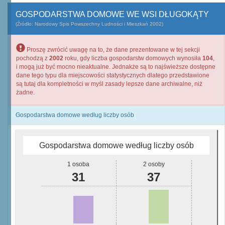
GOSPODARSTWA DOMOWE WE WSI DŁUGOKĄTY
(Źródło: Narodowy Spis Powszechny Ludności i Mieszkań 2002)
Proszę zwrócić uwagę na to, że dane prezentowane w tej sekcji
pochodzą z
2002
roku, gdy liczba gospodarstw domowych wynosiła
104
,
i mogą już być mocno nieaktualne. Jednakże są to najświeższe dostępne
dane tego typu dla miejscowości statystycznych dlatego przedstawione
są tutaj dla kompletności w myśl zasady lepsze dane archiwalne, niż
żadne.
Gospodarstwa domowe według liczby osób
Gospodarstwa domowe według liczby osób
1 osoba
2 osoby
31
37