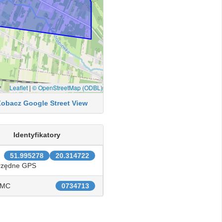
Leaflet
|
© OpenStreetMap (ODBL)
Zobacz Google Street View
Identyfikatory
51.995278
20.314722
rzędne GPS
IMC
0734713