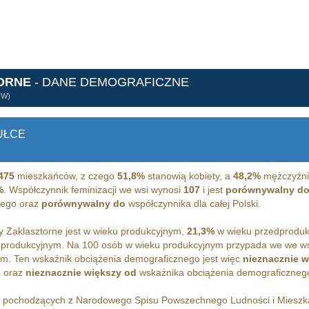
ORNE
- DANE DEMOGRAFICZNE
ÓW)
UŁCE
475
mieszkańców, z czego
51,8%
stanowią kobiety, a
48,2%
mężczyźni.
%
. Współczynnik feminizacji we wsi wynosi
107
i jest
porównywalny d
iego oraz
porównywalny do
współczynnika dla całej Polski.
 Zaklasztorne jest w wieku produkcyjnym,
21,3%
w wieku przedproduk
oprodukcyjnym. Na 100 osób w wieku produkcyjnym przypada we we w
m. Ten wskaźnik obciążenia demograficznego jest więc
nieznacznie w
 oraz
nieznacznie większy od
wskażnika obciążenia demograficznego 
h pochodzących z Narodowego Spisu Powszechnego Ludności i Miesz