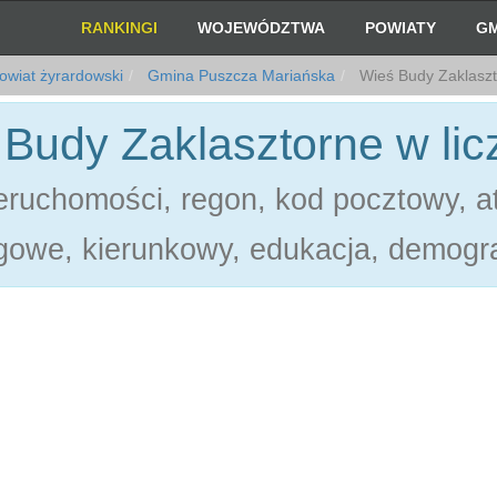
RANKINGI
WOJEWÓDZTWA
POWIATY
GM
wiat żyrardowski
Gmina Puszcza Mariańska
Wieś Budy Zaklasz
Budy Zaklasztorne w li
ruchomości, regon, kod pocztowy, at
gowe, kierunkowy, edukacja, demogra