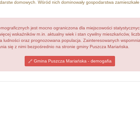
arstw domowych. Wśród nich dominowały gospodarstwa zamieszkałe
ograficznych jest mocno ograniczona dla miejscowości statystycznyc
więcej wskaźników m.in. aktualny wiek i stan cywilny mieszkańców, lic
acja ludności oraz prognozowana populacja. Zainteresowanych wspomn
ia się z nimi bezpośrednio na stronie gminy Puszcza Mariańska.
Gmina Puszcza Mariańska - demogafia