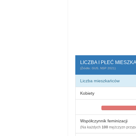
LICZBA I PŁEĆ MIESZ
(Źródło: GUS, NSP 2021)
Liczba mieszkańców
Kobiety
Współczynnik feminizacji
(Na każdych
100
mężczyzn przy