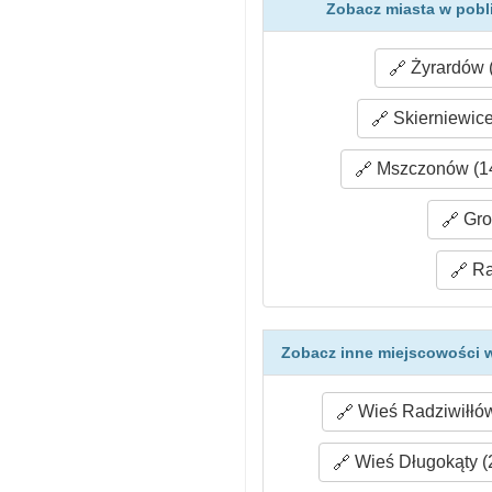
Zobacz miasta w pobl
Żyrardów 
Skierniewice
Mszczonów (14
Gro
Ra
Zobacz inne miejscowości w
Wieś Radziwiłłów
Wieś Długokąty (