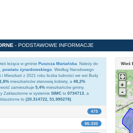
ORNE
- PODSTAWOWE INFORMACJE
ieś leżąca w gminie
Puszcza Mariańska
. Należy do
Wieś 
,
powiatu żyrardowskiego
. Według Narodowego
i Mieszkań z 2021 roku liczba ludności we wsi Budy
1,8%
mieszkańców stanowią kobiety, a
48,2%
cowość zamieszkuje
5,4%
mieszkańców gminy.
dy Zaklasztorne w systemie
SIMC
to
0734713
, a
klasztorne to
(20.314722, 51.995278)
.
475
96-330