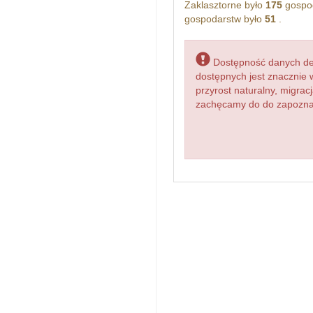
Zaklasztorne było
175
gospod
gospodarstw było
51
.
Dostępność danych dem
dostępnych jest znacznie 
przyrost naturalny, migr
zachęcamy do do zapoznan