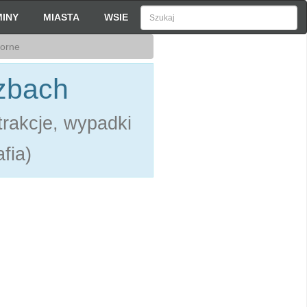
INY
MIASTA
WSIE
torne
czbach
rakcje, wypadki
fia)