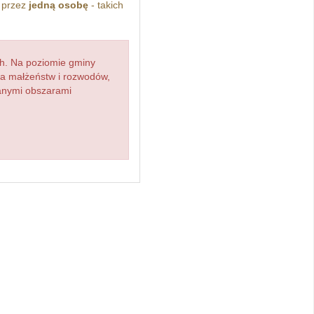
 przez
jedną osobę
- takich
h. Na poziomie gminy
zba małżeństw i rozwodów,
ianymi obszarami