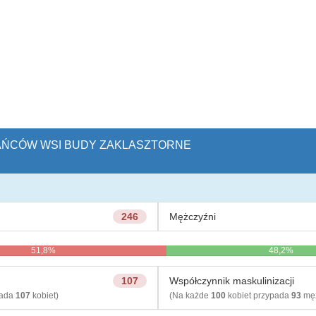
KAŃCÓW WSI BUDY ZAKLASZTORNE
246
Mężczyźni
51,8%
48,2%
107
Współczynnik maskulinizacji
pada
107
kobiet)
(Na każde
100
kobiet przypada
93
męż