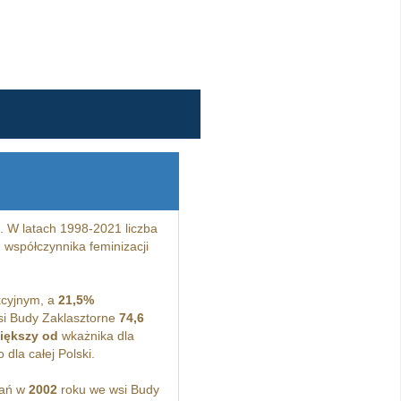
 W latach 1998-2021 liczba
o
współczynnika feminizacji
cyjnym, a
21,5%
si Budy Zaklasztorne
74,6
iększy od
wkażnika dla
dla całej Polski.
kań w
2002
roku we wsi Budy