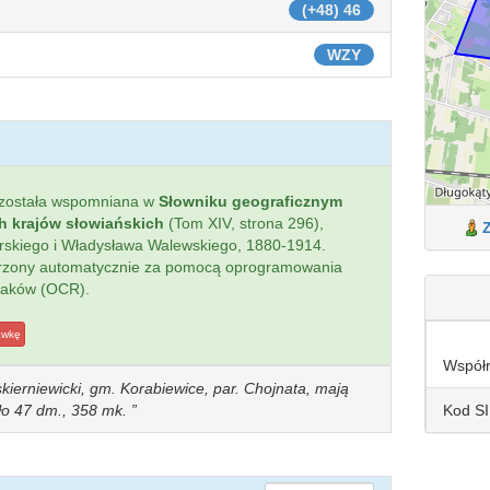
(+48) 46
WZY
została wspomniana w
Słowniku geograficznym
ch krajów słowiańskich
(Tom XIV, strona 296),
ierskiego i Władysława Walewskiego, 1880-1914.
worzony automatycznie za pomocą oprogramowania
naków (OCR).
awkę
Współ
kierniewicki, gm. Korabiewice, par. Chojnata, mają
Kod S
yło 47 dm., 358 mk.