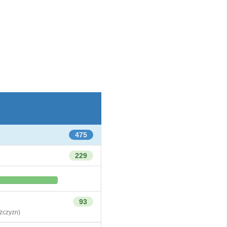
475
229
93
czyzn)