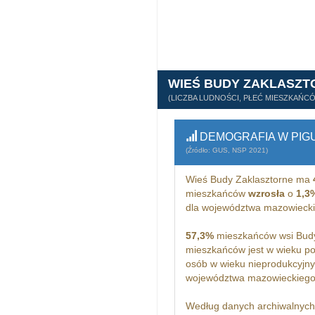
WIEŚ BUDY ZAKLASZT
(LICZBA LUDNOŚCI, PŁEĆ MIESZKAŃC
DEMOGRAFIA W PIG
(Źródło: GUS, NSP 2021)
Wieś Budy Zaklasztorne ma
mieszkańców
wzrosła
o
1,3
dla województwa mazowieck
57,3%
mieszkańców wsi Budy
mieszkańców jest w wieku p
osób w wieku nieprodukcyjny
województwa mazowieckiego
Według danych archiwalnyc