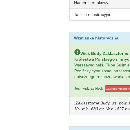
Numer kierunkowy
Tablice rejestracyjne
Wzmianka historyczna
Wieś Budy Zaklasztorne
Królestwa Polskiego i inny
Warszawa: nakł. Filipa Sulim
Poniższy cytat został ptrzet
optycznego rozpoznawania z
Jeśli widzisz błędy
Zaproponuj popr
Zaklasztorne Budy, wś, pow. s
301 mk., 683 mr. W r. 1827 b