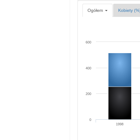
Ogółem
Kobiety (%
600
400
200
0
1998