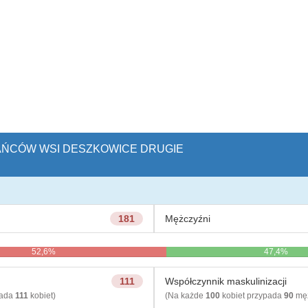
KAŃCÓW WSI DESZKOWICE DRUGIE
181
Mężczyźni
52,6%
47,4%
111
Współczynnik maskulinizacji
pada
111
kobiet)
(Na każde
100
kobiet przypada
90
męż