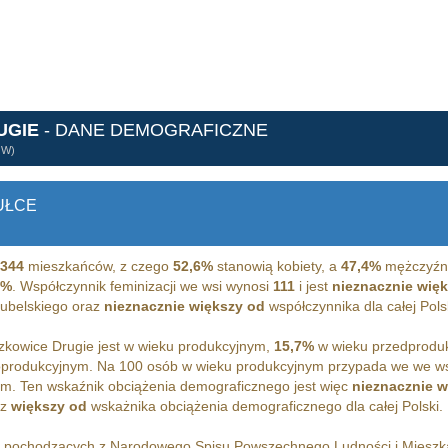
UGIE
- DANE DEMOGRAFICZNE
ÓW)
UŁCE
344
mieszkańców, z czego
52,6%
stanowią kobiety, a
47,4%
mężczyźni
2%
. Współczynnik feminizacji we wsi wynosi
111
i jest
nieznacznie wię
lubelskiego oraz
nieznacznie większy od
współczynnika dla całej Pols
kowice Drugie jest w wieku produkcyjnym,
15,7%
w wieku przedprodu
oprodukcyjnym. Na 100 osób w wieku produkcyjnym przypada we we w
m. Ten wskaźnik obciążenia demograficznego jest więc
nieznacznie w
az
większy od
wskażnika obciążenia demograficznego dla całej Polski.
h pochodzących z Narodowego Spisu Powszechnego Ludności i Miesz