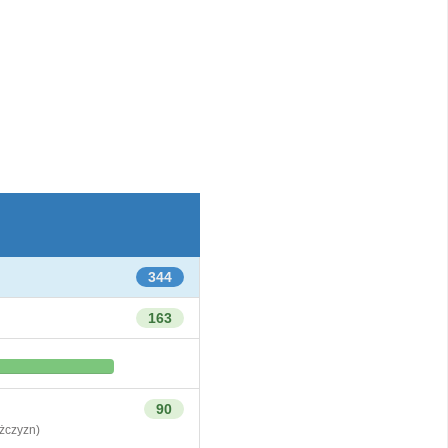
344
163
90
czyzn)