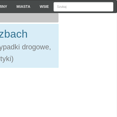
INY
MIASTA
WSIE
czbach
ypadki drogowe,
tyki)