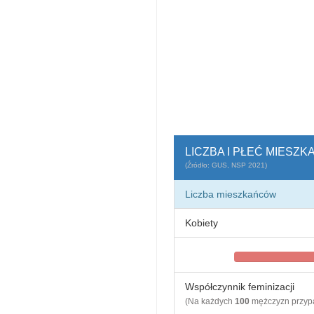
LICZBA I PŁEĆ MIESZ
(Źródło: GUS, NSP 2021)
Liczba mieszkańców
Kobiety
Współczynnik feminizacji
(Na każdych
100
mężczyzn przy