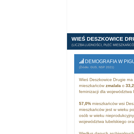
WIEŚ DESZKOWICE DR
(LICZBA LUDNOŚCI, PŁEĆ MIESZKAŃC
DEMOGRAFIA W PIG
(Źródło: GUS, NSP 2021)
Wieś Deszkowice Drugie ma
mieszkańców
zmalała
o
33,
feminizacji dla województwa 
57,0%
mieszkańców wsi Desz
mieszkańców jest w wieku p
osób w wieku nieprodukcyjny
województwa lubelskiego or
Według danych archiwalnyc