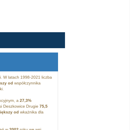
. W latach 1998-2021 liczba
kszy od
współczynnika
ki.
kcyjnym, a
27,3%
si Deszkowice Drugie
75,5
iększy od
wkażnika dla
kań w
2002
roku we wsi