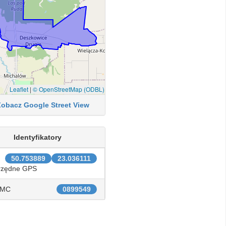
Leaflet
|
© OpenStreetMap (ODBL)
Zobacz Google Street View
Identyfikatory
50.753889
23.036111
rzędne GPS
IMC
0899549