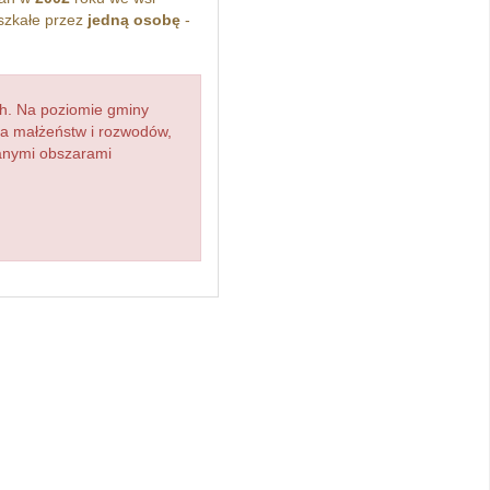
szkałe przez
jedną osobę
-
h. Na poziomie gminy
zba małżeństw i rozwodów,
ianymi obszarami