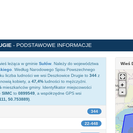
UGIE
- PODSTAWOWE INFORMACJE
wieś leżąca w gminie
Sułów
. Należy do województwa
Wieś 
skiego
. Według Narodowego Spisu Powszechnego
ku liczba ludności we wsi Deszkowice Drugie to
344
z
nowią kobiety, a
47,4%
ludności to mężczyźni.
%
mieszkańców gminy. Identyfikator miejscowości
e
SIMC
to
0899549
, a współrzędne GPS wsi
111, 50.753889)
.
344
22-448