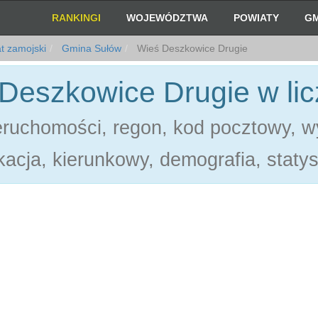
RANKINGI
WOJEWÓDZTWA
POWIATY
GM
t zamojski
Gmina Sułów
Wieś Deszkowice Drugie
Deszkowice Drugie w li
eruchomości, regon, kod pocztowy, w
acja, kierunkowy, demografia, statys