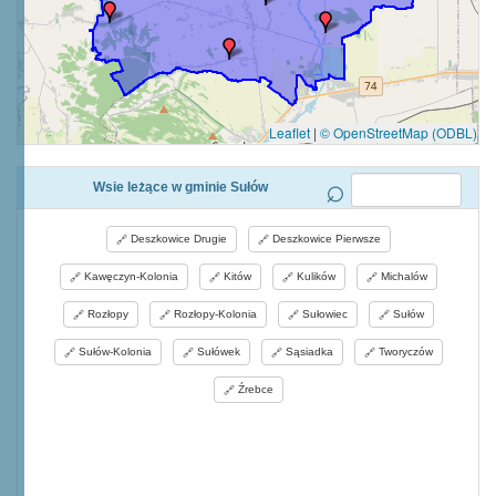
Leaflet
|
© OpenStreetMap (ODBL)
Wsie leżące w gminie Sułów
Deszkowice Drugie
Deszkowice Pierwsze
Kawęczyn-Kolonia
Kitów
Kulików
Michalów
Rozłopy
Rozłopy-Kolonia
Sułowiec
Sułów
Sułów-Kolonia
Sułówek
Sąsiadka
Tworyczów
Źrebce