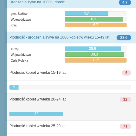
Urodzenia żywe na 1000 ludności
4,7
4,7
gm. Sułów
6,3
Województwo
6,7
Kraj
Płodność - urodzenia żywe na 1000 kobiet w wieku 15-49 lat
28,6
28,6
Tutaj
30,3
Województwo
31,5
Cała Polska
Płodność kobiet w wieku 15-19 lat
5
5
Płodność kobiet w wieku 20-24 lat
32
32
Płodność kobiet w wieku 25-29 lat
71