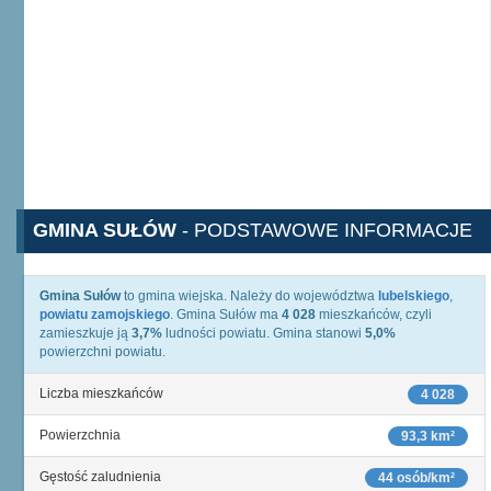
GMINA SUŁÓW
- PODSTAWOWE INFORMACJE
Gmina Sułów
to gmina wiejska. Należy do województwa
lubelskiego
,
powiatu zamojskiego
. Gmina Sułów ma
4 028
mieszkańców, czyli
zamieszkuje ją
3,7%
ludności powiatu. Gmina stanowi
5,0%
powierzchni powiatu.
Liczba mieszkańców
4 028
Powierzchnia
93,3 km²
Gęstość zaludnienia
44 osób/km²