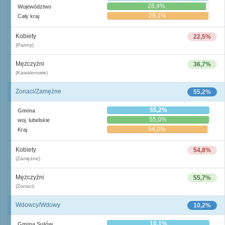
28,4%
Województwo
29,1%
Cały kraj
Kobiety
22,5%
(Panny)
Mężczyźni
36,7%
(Kawalerowie)
Żonaci/Zamężne
55,2%
55,2%
Gmina
55,0%
woj. lubelskie
54,0%
Kraj
Kobiety
54,8%
(Zamężne)
Mężczyźni
55,7%
(Żonaci)
Wdowcy/Wdowy
10,2%
10,1%
Gmina Sułów