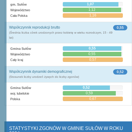
1,07
gm. Sułów
1,12
Województwo
1,16
Cała Polska
Współczynnik reprodukcji brutto
0,55
(Średnia liczba córek urodzonych przez kobietę w wieku rozrodczym, 15 - 49
lat)
0,55
Gmina Sułów
0,55
Województwo
0,57
Cały kraj
Współczynnik dynamiki demograficznej
0,52
(Stosunek liczby urodzeń żywych do liczby zgonów)
0,52
Gmina Sułów
0,59
woj. lubelskie
0,67
Polska
STATYSTYKI ZGONÓW W GMINIE SUŁÓW W ROKU