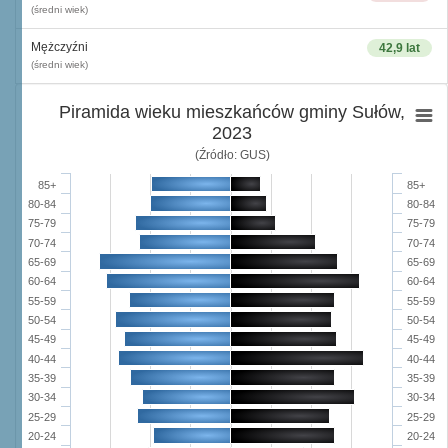
(średni wiek)
Mężczyźni
42,9 lat
(średni wiek)
Piramida wieku mieszkańców gminy Sułów,
2023
(Źródło: GUS)
85+
85+
80-84
80-84
75-79
75-79
70-74
70-74
65-69
65-69
60-64
60-64
55-59
55-59
50-54
50-54
45-49
45-49
40-44
40-44
35-39
35-39
30-34
30-34
25-29
25-29
20-24
20-24