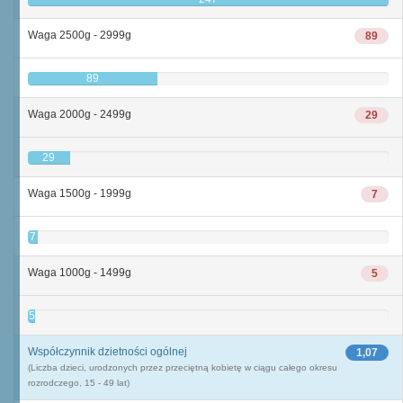
Waga 2500g - 2999g
89
89
Waga 2000g - 2499g
29
29
Waga 1500g - 1999g
7
7
Waga 1000g - 1499g
5
5
Współczynnik dzietności ogólnej
1,07
(Liczba dzieci, urodzonych przez przeciętną kobietę w ciągu całego okresu
rozrodczego, 15 - 49 lat)