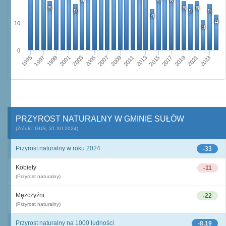
18
18
18
17
17
17
15
13
10
11
0
1995
2001
2007
2013
2019
1997
2003
2009
2015
2021
1999
2005
2011
2017
2023
PRZYROST NATURALNY W GMINIE SUŁÓW
(Źródło: GUS, 31.XII.2024)
Przyrost naturalny w roku 2024
-33
Kobiety
-11
(Przyrost naturalny)
Mężczyźni
-22
(Przyrost naturalny)
Przyrost naturalny na 1000 ludności
-8,19