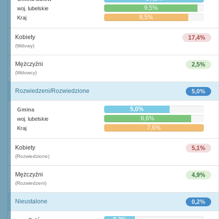
9,5%
woj. lubelskie
8,5%
Kraj
Kobiety
17,4%
(Wdowy)
Mężczyźni
2,5%
(Wdowcy)
Rozwiedzeni/Rozwiedzione
5,0%
5,0%
Gmina
6,6%
woj. lubelskie
7,6%
Kraj
Kobiety
5,1%
(Rozwiedzione)
Mężczyźni
4,9%
(Rozwiedzeni)
Nieustalone
0,2%