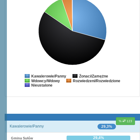
Żonaci/Zamężne
Kawalerowie/Panny
Wdowcy/Wdowy
Rozwiedzeni/Rozwiedzione
Nieustalone
%
123
Kawalerowie/Panny
29,3%
29,4%
Gmina Sułów