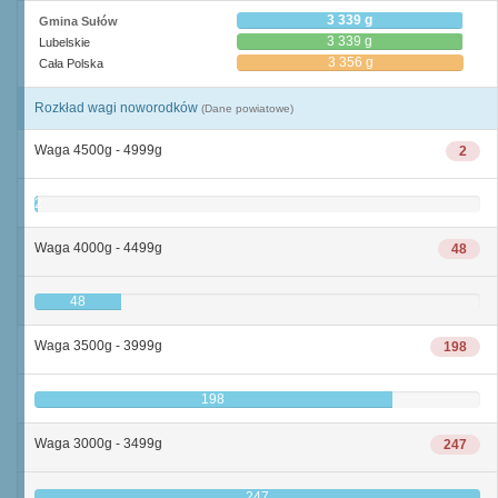
3 339 g
Gmina Sułów
3 339 g
Lubelskie
3 356 g
Cała Polska
Rozkład wagi noworodków
(Dane powiatowe)
Waga 4500g - 4999g
2
2
Waga 4000g - 4499g
48
48
Waga 3500g - 3999g
198
198
Waga 3000g - 3499g
247
247