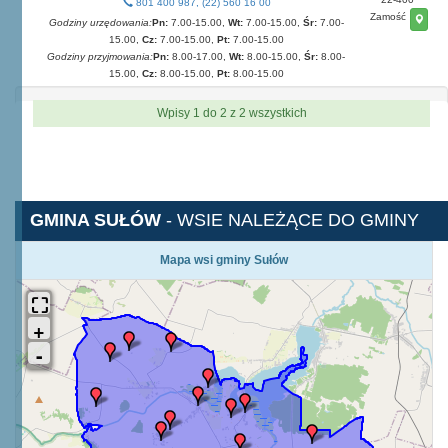
801 400 987, (22) 560 16 00
Zamość
Godziny urzędowania:
Pn:
7.00-15.00,
Wt:
7.00-15.00,
Śr:
7.00-
15.00,
Cz:
7.00-15.00,
Pt:
7.00-15.00
Godziny przyjmowania:
Pn:
8.00-17.00,
Wt:
8.00-15.00,
Śr:
8.00-
15.00,
Cz:
8.00-15.00,
Pt:
8.00-15.00
Wpisy 1 do 2 z 2 wszystkich
GMINA SUŁÓW
- WSIE NALEŻĄCE DO GMINY
Mapa wsi gminy Sułów