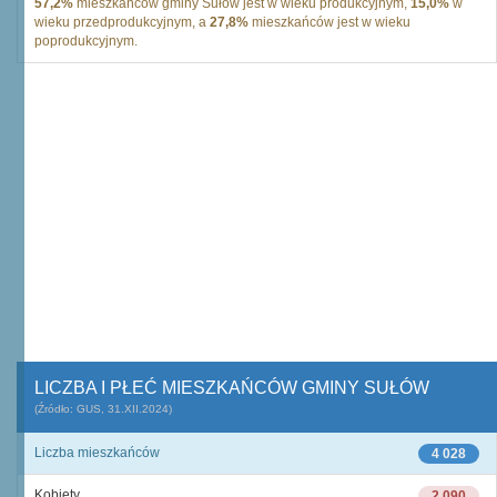
57,2%
mieszkańców gminy Sułów jest w wieku produkcyjnym,
15,0%
w
wieku przedprodukcyjnym, a
27,8%
mieszkańców jest w wieku
poprodukcyjnym.
LICZBA I PŁEĆ MIESZKAŃCÓW GMINY SUŁÓW
(Źródło: GUS, 31.XII.2024)
Liczba mieszkańców
4 028
Kobiety
2 090