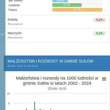
0,2%
gm. Sułów
0,4%
Lubelskie
0,7%
Polska
Kobiety
0,2%
(Nieustalone)
Mężczyźni
0,2%
(Nieustalone)
MAŁŻEŃSTWA I ROZWODY W GMINIE SUŁÓW
(Źródło: GUS, 31.XII.2024)
Małżeństwa i rozwody na 1000 ludności w
gminie Sułów w latach 2002 - 2024
(Źródło: GUS)
10
8