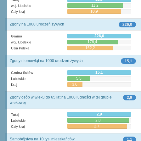
11,2
woj. lubelskie
10,9
Cały kraj
Zgony na 1000 urodzeń żywych
226,0
226,0
Gmina
178,4
woj. lubelskie
162,2
Cała Polska
Zgony niemowląt na 1000 urodzeń żywych
15,1
15,1
Gmina Sułów
5,5
Lubelskie
3,6
Kraj
Zgony osób w wieku do 65 lat na 1000 ludności w tej grupie
2,9
wiekowej
2,9
Tutaj
2,8
Lubelskie
2,7
Cały kraj
Samobójstwa na 10 tys. mieszkańców
1,1