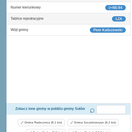
Numer kierunkowy
(+48) 84
Tablice rejestracyjne
LZA
Wójt gminy
Piotr Kaliszewski
Zobacz inne gminy w pobliżu gminy Sułów
Gmina Radecznica (8,1 km)
Gmina Szczebrzeszyn (8,2 km)