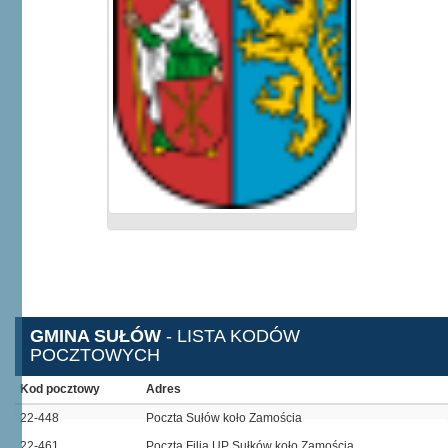
GMINA SUŁÓW
- LISTA KODÓW
POCZTOWYCH
Kod pocztowy
Adres
22-448
Poczta Sułów koło Zamościa
22-461
Poczta Filia UP Sułków koło Zamościa