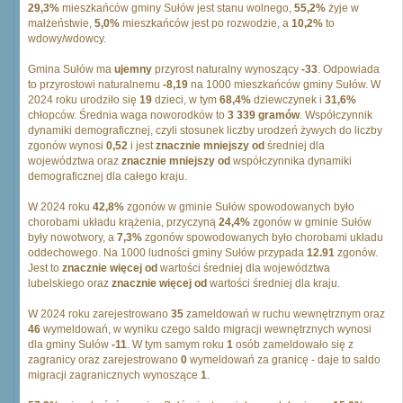
29,3%
mieszkańców gminy Sułów jest stanu wolnego,
55,2%
żyje w
małżeństwie,
5,0%
mieszkańców jest po rozwodzie, a
10,2%
to
wdowy/wdowcy.
Gmina Sułów ma
ujemny
przyrost naturalny wynoszący
-33
. Odpowiada
to przyrostowi naturalnemu
-8,19
na 1000 mieszkańców gminy Sułów. W
2024 roku urodziło się
19
dzieci, w tym
68,4%
dziewczynek i
31,6%
chłopców. Średnia waga noworodków to
3 339 gramów
. Współczynnik
dynamiki demograficznej, czyli stosunek liczby urodzeń żywych do liczby
zgonów wynosi
0,52
i jest
znacznie mniejszy od
średniej dla
województwa oraz
znacznie mniejszy od
współczynnika dynamiki
demograficznej dla całego kraju.
W 2024 roku
42,8%
zgonów w gminie Sułów spowodowanych było
chorobami układu krążenia, przyczyną
24,4%
zgonów w gminie Sułów
były nowotwory, a
7,3%
zgonów spowodowanych było chorobami układu
oddechowego. Na 1000 ludności gminy Sułów przypada
12.91
zgonów.
Jest to
znacznie więcej od
wartości średniej dla województwa
lubelskiego oraz
znacznie więcej od
wartości średniej dla kraju.
W 2024 roku zarejestrowano
35
zameldowań w ruchu wewnętrznym oraz
46
wymeldowań, w wyniku czego saldo migracji wewnętrznych wynosi
dla gminy Sułów
-11
. W tym samym roku
1
osób zameldowało się z
zagranicy oraz zarejestrowano
0
wymeldowań za granicę - daje to saldo
migracji zagranicznych wynoszące
1
.