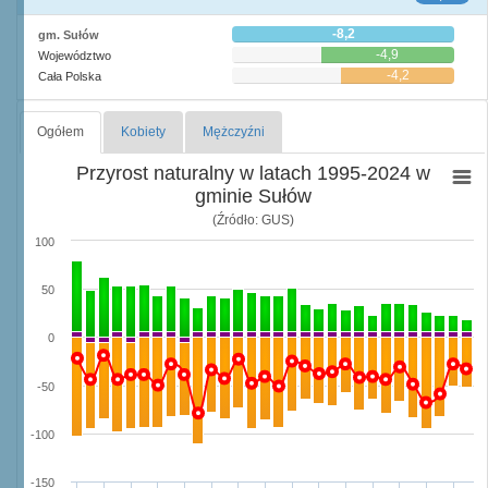
-8,2
gm. Sułów
-4,9
Województwo
-4,2
Cała Polska
Ogółem
Kobiety
Mężczyźni
Przyrost naturalny w latach 1995-2024 w
gminie Sułów
(Źródło: GUS)
100
50
0
-50
-100
-150