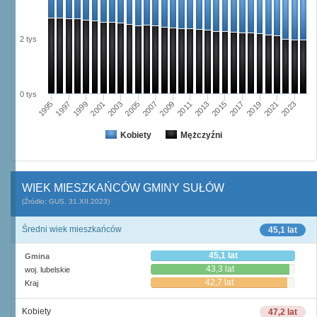
2 tys
0 tys
2003
2019
2005
2021
2007
2023
2009
1995
2011
1997
2013
1999
2015
2001
2017
Kobiety
Mężczyźni
WIEK MIESZKAŃCÓW GMINY SUŁÓW
(Źródło: GUS, 31.XII.2023)
Średni wiek mieszkańców
45,1 lat
45,1 lat
Gmina
43,3 lat
woj. lubelskie
42,7 lat
Kraj
Kobiety
47,2 lat