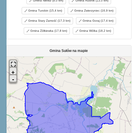
Gmina Nielisz (9,0 km)
Gmina Rudnik (13,0 km)
Gmina Turobin (15,4 km)
Gmina Zwierzyniec (16,9 km)
Gmina Stary Zamość (17,3 km)
Gmina Goraj (17,4 km)
Gmina Żółkiewka (17,8 km)
Gmina Wólka (18,2 km)
Gmina Sułów na mapie