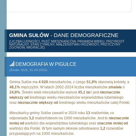
GMINA SUŁÓW
- DANE DEMOGRAFICZNE
(LICZBA LUDNOŚCI, PŁEĆ MIESZKAŃCÓW, PIRAMIDA WIEKU, PRZYROST
NATURALNY, STAN CYWILNY, MAŁŻEŃSTWA I ROZWODY, PRZYCZYNY
ZGONÓW, MIGRACJE)
DEMOGRAFIA W PIGUŁCE
(Źródło: GUS, 31.XII.2024)
Gmina Sułów ma
4 028
mieszkańców, z czego
51,9%
stanowią kobiety, a
48,1%
mężczyźni. W latach 2002-2024 liczba mieszkańców
zmalała
o
24,9%
. Średni wiek mieszkańców wynosi
45,1 lat
i jest
nieznacznie
większy od
średniego wieku mieszkańców województwa lubelskiego
oraz
nieznacznie większy od
średniego wieku mieszkańców całej Polski.
Mieszkańcy gminy Sułów zawarli w 2024 roku
13
małżeństw, co
odpowiada
3,2
małżeństwom na 1000 mieszkańców. Jest to
nieznacznie
mniej od
wartości dla województwa lubelskiego oraz
znacznie mniej od
wartości dla Polski. W tym samym okresie odnotowano
1,2
rozwodów
przypadających na 1000 mieszkańców.