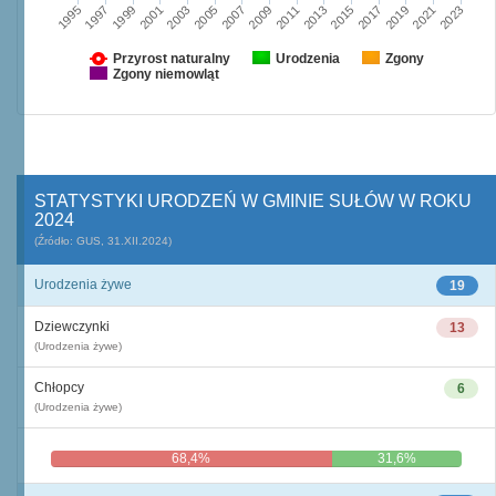
1997
2003
2009
2015
2021
1995
2001
2007
2013
2019
1999
2005
2011
2017
2023
Przyrost naturalny
Urodzenia
Zgony
Zgony niemowląt
STATYSTYKI URODZEŃ W GMINIE SUŁÓW W ROKU
2024
(Źródło: GUS, 31.XII.2024)
Urodzenia żywe
19
Dziewczynki
13
(Urodzenia żywe)
Chłopcy
6
(Urodzenia żywe)
68,4%
31,6%