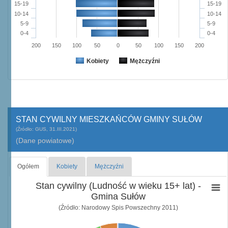
15-19
15-19
10-14
10-14
5-9
5-9
0-4
0-4
200
150
100
50
0
50
100
150
200
Kobiety
Mężczyźni
STAN CYWILNY MIESZKAŃCÓW GMINY SUŁÓW
(Źródło: GUS, 31.III.2021)
(Dane powiatowe)
Ogółem
Kobiety
Mężczyźni
Stan cywilny (Ludność w wieku 15+ lat) -
Gmina Sułów
(Źródło: Narodowy Spis Powszechny 2011)