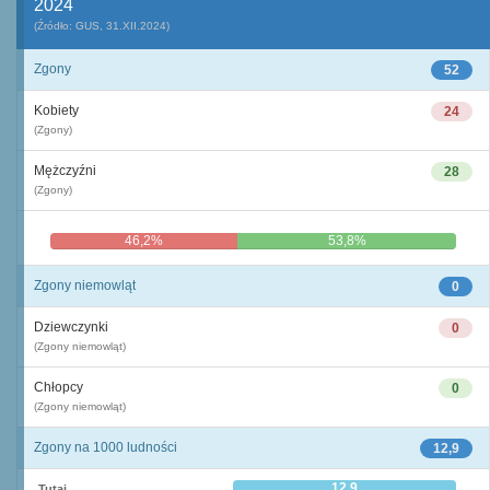
2024
(Źródło: GUS, 31.XII.2024)
Zgony
52
Kobiety
24
(Zgony)
Mężczyźni
28
(Zgony)
46,2%
53,8%
Zgony niemowląt
0
Dziewczynki
0
(Zgony niemowląt)
Chłopcy
0
(Zgony niemowląt)
Zgony na 1000 ludności
12,9
12,9
Tutaj