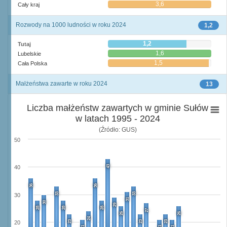
3,6
Cały kraj
Rozwody na 1000 ludności w roku 2024
1,2
1,2
Tutaj
1,6
Lubelskie
1,5
Cała Polska
Małżeństwa zawarte w roku 2024
13
Liczba małżeństw zawartych w gminie Sułów
w latach 1995 - 2024
(Źródło: GUS)
50
43
40
36
36
33
33
30
31
30
29
28
28
28
27
26
26
24
23
23
23
20
21
21
21