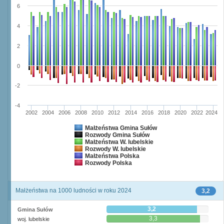
6
4
2
0
-2
-4
2002
2004
2006
2008
2010
2012
2014
2016
2018
2020
2022
2024
Małżeństwa Gmina Sułów
Rozwody Gmina Sułów
Małżeństwa W. lubelskie
Rozwody W. lubelskie
Małżeństwa Polska
Rozwody Polska
Małżeństwa na 1000 ludności w roku 2024
3,2
3,2
Gmina Sułów
3,3
woj. lubelskie