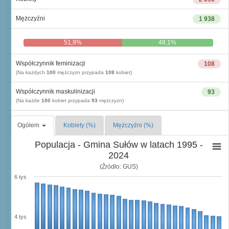
Mężczyźni
1 938
51,9%
48,1%
Współczynnik feminizacji
108
(Na każdych
100
mężczyzn przypada
108
kobiet)
Współczynnik maskulinizacji
93
(Na każde
100
kobiet przypada
93
mężczyzn)
Ogółem
Kobiety (%)
Mężczyźni (%)
Populacja - Gmina Sułów w latach 1995 -
2024
(Źródło: GUS)
6 tys
4 tys