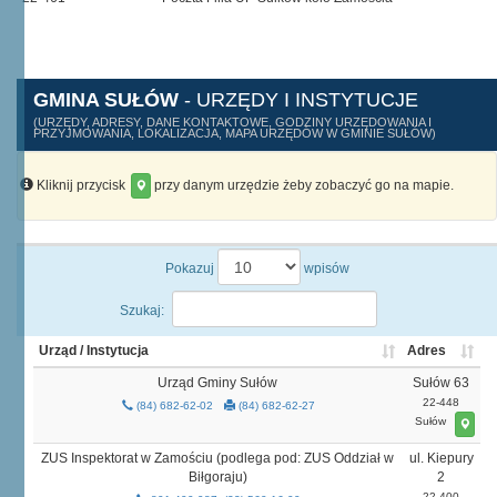
GMINA SUŁÓW
- URZĘDY I INSTYTUCJE
(URZĘDY, ADRESY, DANE KONTAKTOWE, GODZINY URZĘDOWANIA I
PRZYJMOWANIA, LOKALIZACJA, MAPA URZĘDÓW W GMINIE SUŁÓW)
Kliknij przycisk
przy danym urzędzie żeby zobaczyć go na mapie.
Pokazuj
wpisów
Szukaj:
Urząd / Instytucja
Adres
Urząd Gminy Sułów
Sułów 63
22-448
(84) 682-62-02
(84) 682-62-27
Sułów
ZUS Inspektorat w Zamościu (podlega pod: ZUS Oddział w
ul. Kiepury
Biłgoraju)
2
22-400