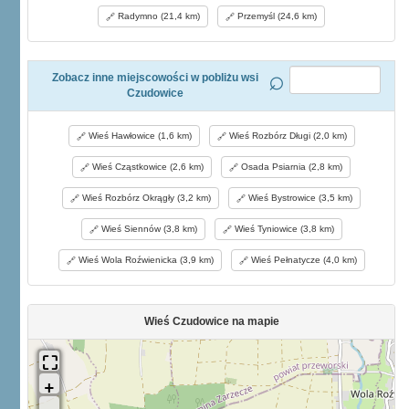
Radymno (21,4 km)
Przemyśl (24,6 km)
Zobacz inne miejscowości w pobliżu wsi
Czudowice
Wieś Hawłowice (1,6 km)
Wieś Rozbórz Długi (2,0 km)
Wieś Cząstkowice (2,6 km)
Osada Psiarnia (2,8 km)
Wieś Rozbórz Okrągły (3,2 km)
Wieś Bystrowice (3,5 km)
Wieś Siennów (3,8 km)
Wieś Tyniowice (3,8 km)
Wieś Wola Roźwienicka (3,9 km)
Wieś Pełnatycze (4,0 km)
Wieś Czudowice na mapie