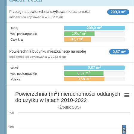
użytkowania w 2022
2
Przeciętna powierzchnia użytkowa nieruchomości
209,0 m
(oddanej do użytkowania w 2022 roku)
2
209,0 m
Tutaj
2
105,7 m
woj. podkarpackie
2
92,3 m
Cały kraj
2
Powierzchnia budynku mieszkalnego na osobę
0,87 m
(oddanego do użytkowania w 2022 roku)
2
0,87 m
Wieś
2
0,57 m
woj. podkarpackie
2
0,58 m
Polska
2
Powierzchnia (m
) nieruchomości oddanych
do użytku w latach 2010-2022
(Źródło: GUS)
250
200
209,0