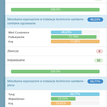
0,0%
100,0%
Mieszkania wyposażone w instalacje techniczno-sanitarne -
49,23%
centralne ogrzewanie
49,23%
Wieś Czudowice
72,79%
Podkarpackie
77,80%
Kraj
Zbiorcze
0
Indywidualne
32
0,0%
100,0%
Mieszkania wyposażone w instalacje techniczno-sanitarne -
50,77%
piece
50,77%
Tutaj
25,53%
Województwo
20,91%
Kraj