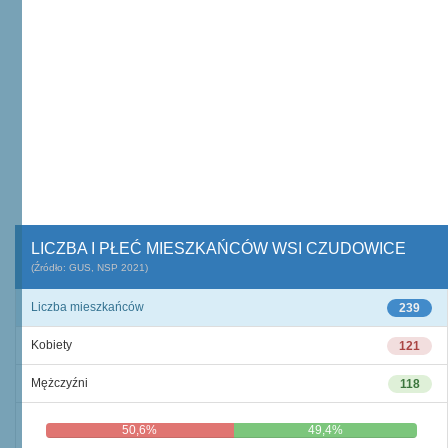
LICZBA I PŁEĆ MIESZKAŃCÓW WSI CZUDOWICE
(Źródło: GUS, NSP 2021)
Liczba mieszkańców
239
Kobiety
121
Mężczyźni
118
50,6%
49,4%