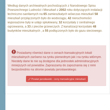
Według danych archiwalnych pochodzących z Narodowego Spisu
Powszechnego Ludności i Mieszkań z
2002
roku dotyczących instalacji
techniczno-sanitarnych na
65
zamieszkałych wówczas mieszkań
58
mieszkań przyłączonych było do wodociągu,
42
nieruchomości
wyposażone były w ustęp spłukiwany,
32
korzystały z centralnego
ogrzewania, a
33
z pieców grzewczych. Z kanalizacji korzystało
48
budynków mieszkalnych , a
55
podłączonych było do gazu sieciowego.
Posiadamy również dane o cenach transakcyjnych lokali
mieszkalnych zarówno na rynku pierwotnym jak i na rynku wtórnym.
Niestety dane te nie są dostępne dla jednostek administracyjnych
mniejszych od powiatów. Zapraszamy do zapoznania się z nimi
bezpośrednio na stronie powiatu jarosławskiego.
Powiat jarosławski - ceny transakcyjne mieszkań