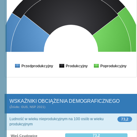
Przedprodukcyjny
Produkcyjny
Poprodukcyjny
WSKAŹNIKI OBCIĄŻENIA DEMOGRAFICZNEGO
(Źródło: GUS, NSP 2021)
Ludność w wieku nieprodukcyjnym na 100 osób w wieku
73,2
produkcyjnym
73,2
Wieś Czudowice