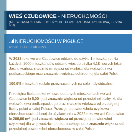
WIEŚ CZUDOWICE
- NIERUCHOMOŚCI
(MIESZKANIA ODDANE DO UŻYTKU, POWIERZCHNIA UŻYTKOWA, LICZBA
IZB)
NIERUCHOMOŚCI W PIGUŁCE
(Źródło: GUS, 31.XII.2022)
W
2022
roku we wsi Czudowice oddano do użytku
1
mieszkanie. Na
każdych 1000 mieszkańców oddano więc do użytku
4,18
nowych lokali.
Jest to wartość
znacznie mniejsza od
wartości dla województwa
podkarpackiego oraz
znacznie mniejsza od
średniej dla całej Polski.
100,0%
mieszkań zostało przeznaczonych na cele indywidualne.
Przeciętna liczba pokoi w nowo oddanych mieszkaniach we wsi
Czudowice to
5,00
i jest
znacznie większa od
przeciętnej liczby izb dla
województwa podkarpackiego oraz
znacznie większa od
przeciętnej
liczby pokoi w całej Polsce. Przeciętna powierzchnia użytkowa
nieruchomości oddanej do użytkowania w 2022 roku we wsi Czudowice
2
to
209,00 m
i jest
znacznie większa od
przeciętnej powierzchni
użytkowej dla województwa podkarpackiego oraz
znacznie większa od
przeciętnej powierzchni nieruchomości w całej Polsce.