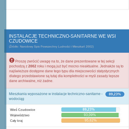
INSTALACJE TECHNICZNO-SANITARNE WE WSI
CZUDOWICE
(Źródło: Narodowy Spis Powszechny Ludności i Mieszkań 2002)
Proszę zwrócić uwagę na to, że dane prezentowane w tej sekcji
pochodzą z
2002
roku i mogą już być mocno nieaktualne. Jednakże są to
najświeższe dostępne dane tego typu dla miejscowości statystycznych
dlatego przedstawione są tutaj dla kompletności w myśl zasady lepsze
dane archiwalne, niż żadne.
Mieszkania wyposażone w instalacje techniczno-sanitarne -
89,23%
wodociąg
89,23%
Wieś Czudowice
93,09%
Województwo
95,62%
Cały kraj