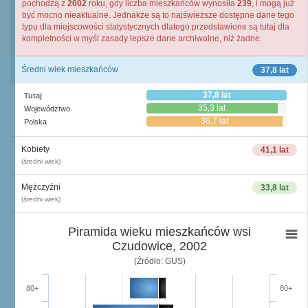
pochodzą z
2002
roku, gdy liczba mieszkańców wynosiła
239
, i mogą już
być mocno nieaktualne. Jednakże są to najświeższe dostępne dane tego
typu dla miejscowości statystycznych dlatego przedstawione są tutaj dla
kompletności w myśl zasady lepsze dane archiwalne, niż żadne.
Średni wiek mieszkańców
37,8 lat
37,8 lat
Tutaj
35,3 lat
Województwo
36,7 lat
Polska
Kobiety
41,1 lat
(średni wiek)
Mężczyźni
33,8 lat
(średni wiek)
Piramida wieku mieszkańców wsi
Czudowice, 2002
(Źródło: GUS)
80+
80+