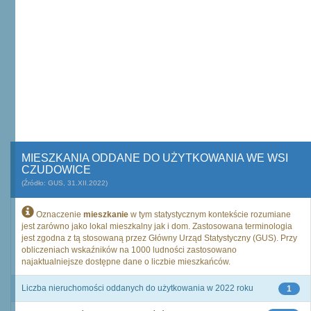
MIESZKANIA ODDANE DO UŻYTKOWANIA WE WSI
CZUDOWICE
(Źródło: GUS, 31.XII.2022)
Oznaczenie
mieszkanie
w tym statystycznym kontekście rozumiane
jest zarówno jako lokal mieszkalny jak i dom. Zastosowana terminologia
jest zgodna z tą stosowaną przez Główny Urząd Statystyczny (GUS). Przy
obliczeniach wskaźników na 1000 ludności zastosowano
najaktualniejsze dostępne dane o liczbie mieszkańców.
Liczba nieruchomości oddanych do użytkowania w 2022 roku
1