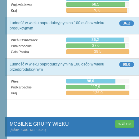
68,5
Województwo
70,8
Kraj
Ludność w wieku poprodukcyjnym na 100 osób w wieku
36,2
produkcyjnym
36,2
Wieś Czudowice
37,0
Podkarpackie
39,5
Cała Polska
Ludność w wieku poprodukcyjnym na 100 osób w wieku
98,0
przedprodukcyjnym
98,0
Wieś
117,9
Podkarpackie
126,0
Kraj
MOBILNE GRUPY WIEKU
%
123
(Źródło: GUS, NSP 2021)