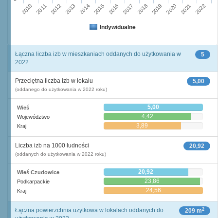
2013
2010
2020
2017
2011
2014
2021
2018
2015
2012
2022
2016
2019
Indywidualne
Łączna liczba izb w mieszkaniach oddanych do użytkowania w
5
2022
Przeciętna liczba izb w lokalu
5,00
(oddanego do użytkowania w 2022 roku)
5,00
Wieś
4,42
Województwo
3,89
Kraj
Liczba izb na 1000 ludności
20,92
(oddanych do użytkowania w 2022 roku)
20,92
Wieś Czudowice
23,86
Podkarpackie
24,56
Kraj
2
Łączna powierzchnia użytkowa w lokalach oddanych do
209 m