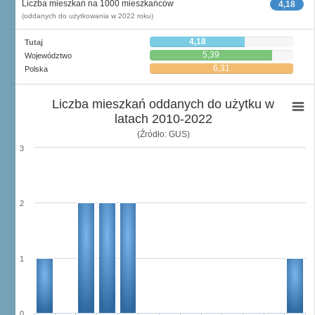
Liczba mieszkań na 1000 mieszkańców
4,18
(oddanych do użytkowania w 2022 roku)
4,18
Tutaj
5,39
Województwo
6,31
Polska
Liczba mieszkań oddanych do użytku w
latach 2010-2022
(Źródło: GUS)
3
2
1
0