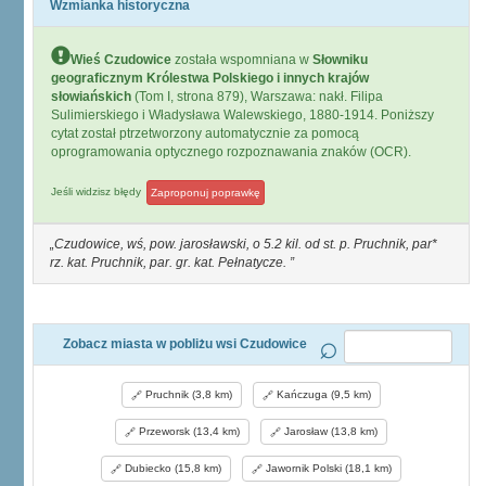
Wzmianka historyczna
Wieś Czudowice
została wspomniana w
Słowniku
geograficznym Królestwa Polskiego i innych krajów
słowiańskich
(Tom I, strona 879), Warszawa: nakł. Filipa
Sulimierskiego i Władysława Walewskiego, 1880-1914. Poniższy
cytat został ptrzetworzony automatycznie za pomocą
oprogramowania optycznego rozpoznawania znaków (OCR).
Jeśli widzisz błędy
Zaproponuj poprawkę
Czudowice, wś, pow. jarosławski, o 5.2 kil. od st. p. Pruchnik, par*
rz. kat. Pruchnik, par. gr. kat. Pełnatycze.
Zobacz miasta w pobliżu wsi Czudowice
Pruchnik (3,8 km)
Kańczuga (9,5 km)
Przeworsk (13,4 km)
Jarosław (13,8 km)
Dubiecko (15,8 km)
Jawornik Polski (18,1 km)