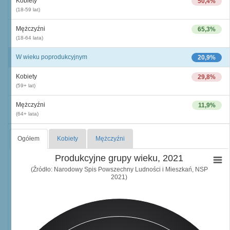
Kobiety
50,4%
(18-59 lat)
Mężczyźni
65,3%
(18-64 lata)
W wieku poprodukcyjnym
20,9%
Kobiety
29,8%
(59+ lat)
Mężczyźni
11,9%
(64+ lata)
Ogółem
Kobiety
Mężczyźni
Produkcyjne grupy wieku, 2021
(Źródło: Narodowy Spis Powszechny Ludności i Mieszkań, NSP
2021)