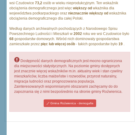
wsi Czudowice
73,2
osób w wieku nieprodukcyjnym. Ten wskaźnik
obciążenia demograficznego jest więc
większy od
wkażnika dla
województwa podkarpackiego oraz
nieznacznie większy od
wskażnika
obciążenia demograficznego dla całej Polski.
Według danych archiwalnych pochodzących z Narodowego Spisu
Powszechnego Ludności i Mieszkań w
2002
roku we wsi Czudowice było
68
gospodarstw domowych. Wśród nich dominowały gospodarstwa
zamieszkałe przez
pięc lub więcej osób
- takich gospodarstw było
19
.
Dostępność danych demograficznych jest mocno ograniczona
dla miejscowości statystycznych. Na poziomie gminy dostępnych
jest znacznie więcej wskaźników m.in. aktualny wiek i stan cywilny
mieszkańców, liczba małżeństw i rozwodów, przyrost naturalny,
migracja ludności oraz prognozowana populacja.
Zainteresowanych wspomnianymi obszarami zachęcamy do do
zapoznania się z nimi bezpośrednio na stronie gminy Roźwienica.
Gmina Roźwienica - demogafia