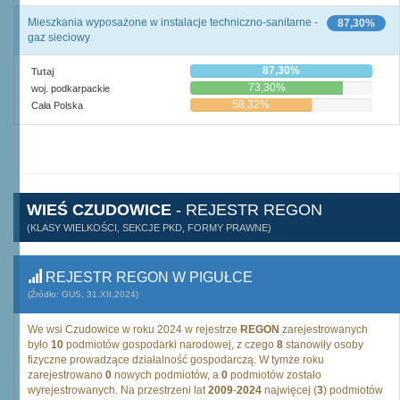
Mieszkania wyposażone w instalacje techniczno-sanitarne -
87,30%
gaz sieciowy
87,30%
Tutaj
73,30%
woj. podkarpackie
58,32%
Cała Polska
WIEŚ CZUDOWICE
- REJESTR REGON
(KLASY WIELKOŚCI, SEKCJE PKD, FORMY PRAWNE)
REJESTR REGON W PIGUŁCE
(Źródło: GUS, 31.XII.2024)
We wsi Czudowice w roku 2024 w rejestrze
REGON
zarejestrowanych
było
10
podmiotów gospodarki narodowej, z czego
8
stanowiły osoby
fizyczne prowadzące działalność gospodarczą. W tymże roku
zarejestrowano
0
nowych podmiotów, a
0
podmiotów zostało
wyrejestrowanych. Na przestrzeni lat
2009
-
2024
najwięcej (
3
) podmiotów