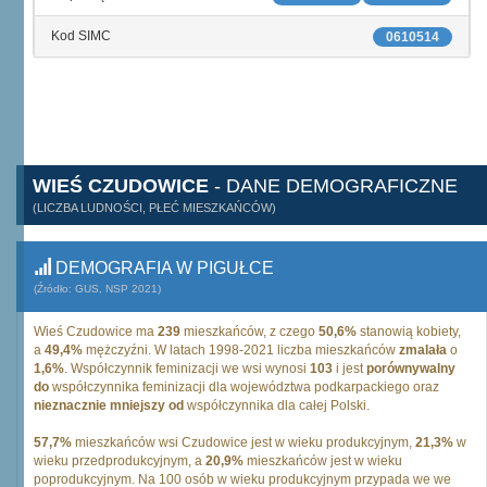
Kod SIMC
0610514
WIEŚ CZUDOWICE
- DANE DEMOGRAFICZNE
(LICZBA LUDNOŚCI, PŁEĆ MIESZKAŃCÓW)
DEMOGRAFIA W PIGUŁCE
(Źródło: GUS, NSP 2021)
Wieś Czudowice ma
239
mieszkańców, z czego
50,6%
stanowią kobiety,
a
49,4%
mężczyźni. W latach 1998-2021 liczba mieszkańców
zmalała
o
1,6%
. Współczynnik feminizacji we wsi wynosi
103
i jest
porównywalny
do
współczynnika feminizacji dla województwa podkarpackiego oraz
nieznacznie mniejszy od
współczynnika dla całej Polski.
57,7%
mieszkańców wsi Czudowice jest w wieku produkcyjnym,
21,3%
w
wieku przedprodukcyjnym, a
20,9%
mieszkańców jest w wieku
poprodukcyjnym. Na 100 osób w wieku produkcyjnym przypada we we