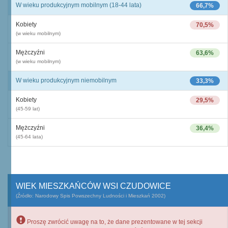
W wieku produkcyjnym mobilnym (18-44 lata)
66,7%
Kobiety
70,5%
(w wieku mobilnym)
Mężczyźni
63,6%
(w wieku mobilnym)
W wieku produkcyjnym niemobilnym
33,3%
Kobiety
29,5%
(45-59 lat)
Mężczyźni
36,4%
(45-64 lata)
WIEK MIESZKAŃCÓW WSI CZUDOWICE
(Źródło: Narodowy Spis Powszechny Ludności i Mieszkań 2002)
Proszę zwrócić uwagę na to, że dane prezentowane w tej sekcji