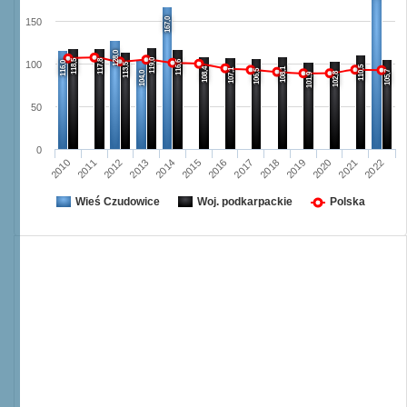
167,0
150
128,0
119,0
118,5
117,8
116,6
116,0
100
113,5
110,5
108,4
108,1
107,1
106,5
105,7
104,0
102,8
101,9
50
0
2012
2021
2017
2013
2018
2022
2014
2010
2019
2015
2011
2016
2020
Wieś Czudowice
Woj. podkarpackie
Polska