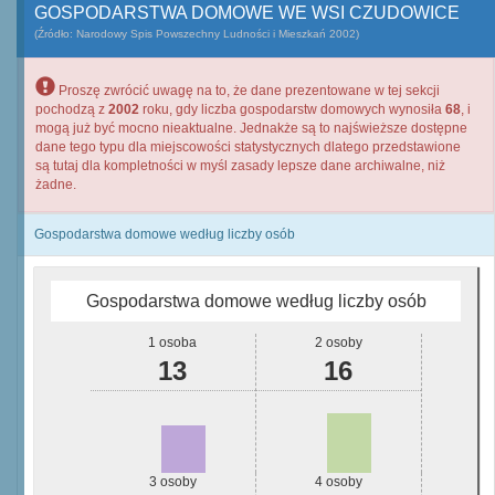
GOSPODARSTWA DOMOWE WE WSI CZUDOWICE
(Źródło: Narodowy Spis Powszechny Ludności i Mieszkań 2002)
Proszę zwrócić uwagę na to, że dane prezentowane w tej sekcji
pochodzą z
2002
roku, gdy liczba gospodarstw domowych wynosiła
68
, i
mogą już być mocno nieaktualne. Jednakże są to najświeższe dostępne
dane tego typu dla miejscowości statystycznych dlatego przedstawione
są tutaj dla kompletności w myśl zasady lepsze dane archiwalne, niż
żadne.
Gospodarstwa domowe według liczby osób
Gospodarstwa domowe według liczby osób
1 osoba
2 osoby
13
16
3 osoby
4 osoby