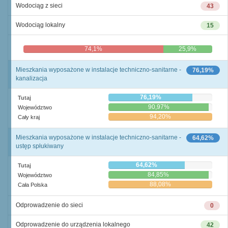
Wodociąg z sieci
43
Wodociąg lokalny
15
74,1%
25,9%
Mieszkania wyposażone w instalacje techniczno-sanitarne -
76,19%
kanalizacja
76,19%
Tutaj
90,97%
Województwo
94,20%
Cały kraj
Mieszkania wyposażone w instalacje techniczno-sanitarne -
64,62%
ustęp spłukiwany
64,62%
Tutaj
84,85%
Województwo
88,08%
Cała Polska
Odprowadzenie do sieci
0
Odprowadzenie do urządzenia lokalnego
42