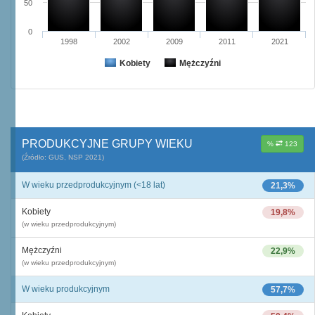
50
0
1998
2002
2009
2011
2021
Kobiety
Mężczyźni
PRODUKCYJNE GRUPY WIEKU
%
123
(Źródło: GUS, NSP 2021)
W wieku przedprodukcyjnym (<18 lat)
21,3%
Kobiety
19,8%
(w wieku przedprodukcyjnym)
Mężczyźni
22,9%
(w wieku przedprodukcyjnym)
W wieku produkcyjnym
57,7%