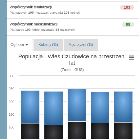
Współczynnik feminizacji
103
(Na każdych
100
mężczyzn przypada
103
kobiet)
Współczynnik maskulinizacji
98
(Na każde
100
kobiet przypada
98
mężczyzn)
Ogółem
Kobiety (%)
Mężczyźni (%)
Populacja - Wieś Czudowice na przestrzeni
lat
(Źródło: GUS)
300
250
200
150
100