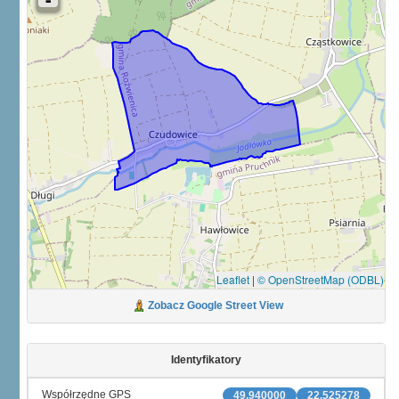
Leaflet
|
© OpenStreetMap (ODBL)
Zobacz Google Street View
Identyfikatory
Współrzędne GPS
49.940000
22.525278