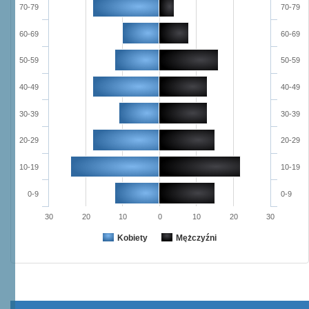
70-79
70-79
60-69
60-69
50-59
50-59
40-49
40-49
30-39
30-39
20-29
20-29
10-19
10-19
0-9
0-9
30
20
10
0
10
20
30
Kobiety
Mężczyźni