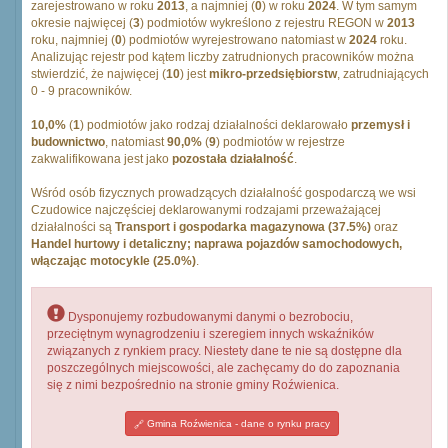
zarejestrowano w roku
2013
, a najmniej (
0
) w roku
2024
. W tym samym
okresie najwięcej (
3
) podmiotów wykreślono z rejestru REGON w
2013
roku, najmniej (
0
) podmiotów wyrejestrowano natomiast w
2024
roku.
Analizując rejestr pod kątem liczby zatrudnionych pracowników można
stwierdzić, że najwięcej (
10
) jest
mikro-przedsiębiorstw
, zatrudniających
0 - 9 pracowników.
10,0%
(
1
) podmiotów jako rodzaj działalności deklarowało
przemysł i
budownictwo
, natomiast
90,0%
(
9
) podmiotów w rejestrze
zakwalifikowana jest jako
pozostała działalność
.
Wśród osób fizycznych prowadzących działalność gospodarczą we wsi
Czudowice najczęściej deklarowanymi rodzajami przeważającej
działalności są
Transport i gospodarka magazynowa (37.5%)
oraz
Handel hurtowy i detaliczny; naprawa pojazdów samochodowych,
włączając motocykle (25.0%)
.
Dysponujemy rozbudowanymi danymi o bezrobociu,
przeciętnym wynagrodzeniu i szeregiem innych wskaźników
związanych z rynkiem pracy. Niestety dane te nie są dostępne dla
poszczególnych miejscowości, ale zachęcamy do do zapoznania
się z nimi bezpośrednio na stronie gminy Roźwienica.
Gmina Roźwienica - dane o rynku pracy