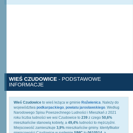
WIEŚ CZUDOWICE
- PODSTAWOWE
INFORMACJE
Wieś Czudowice
to wieś leżąca w gminie
Roźwienica
. Należy do
województwa
podkarpackiego
,
powiatu jarosławskiego
. Według
Narodowego Spisu Powszechnego Ludności i Mieszkań z 2021
roku liczba ludności we wsi Czudowice to
239
z czego
50,6%
mieszkańców stanowią kobiety, a
49,4%
ludności to mężczyźni.
Miejscowość zamieszkuje
3,9%
mieszkańców gminy. Identyfikator
miejscowości Czudowice w systemie
SIMC
to
0610514
, a