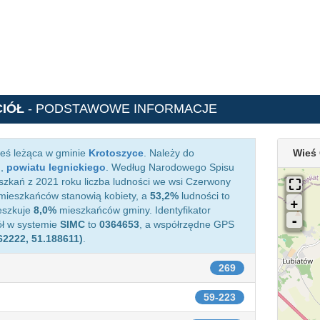
IÓŁ
- PODSTAWOWE INFORMACJE
ieś leżąca w gminie
Krotoszyce
. Należy do
Wieś 
o
,
powiatu legnickiego
. Według Narodowego Spisu
zkań z 2021 roku liczba ludności we wsi Czerwony
ieszkańców stanowią kobiety, a
53,2%
ludności to
eszkuje
8,0%
mieszkańców gminy. Identyfikator
ół w systemie
SIMC
to
0364653
, a współrzędne GPS
62222, 51.188611)
.
269
59-223