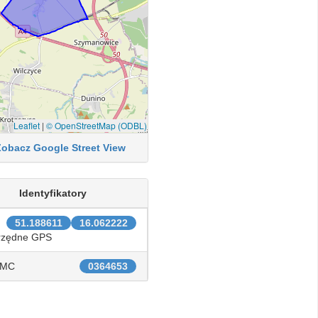
Leaflet
|
© OpenStreetMap (ODBL)
Zobacz Google Street View
Identyfikatory
51.188611
16.062222
rzędne GPS
IMC
0364653