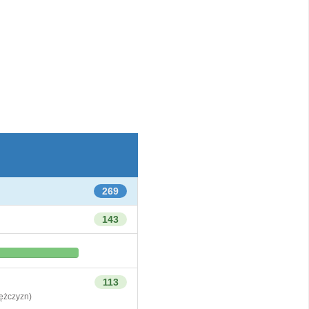
269
143
113
żczyzn)