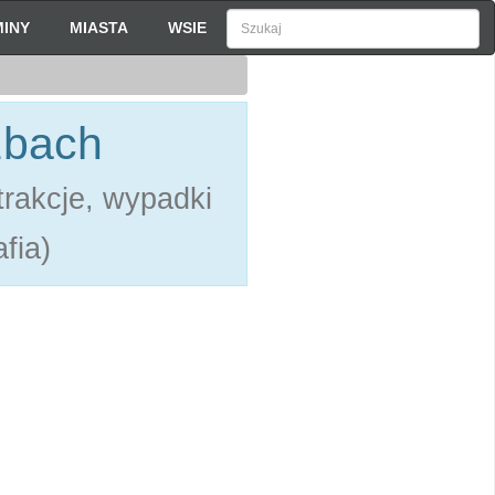
INY
MIASTA
WSIE
zbach
rakcje, wypadki
fia)