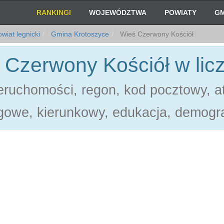
RANKINGI
WOJEWÓDZTWA
POWIATY
GM
wiat legnicki
Gmina Krotoszyce
Wieś Czerwony Kościół
 Czerwony Kościół w lic
ruchomości, regon, kod pocztowy, at
gowe, kierunkowy, edukacja, demogra