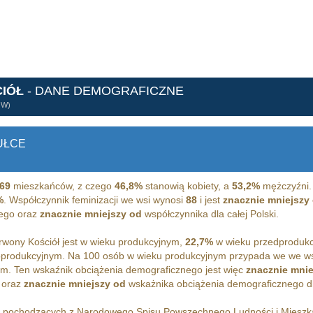
IÓŁ
- DANE DEMOGRAFICZNE
ÓW)
UŁCE
69
mieszkańców, z czego
46,8%
stanowią kobiety, a
53,2%
mężczyźni. 
%
. Współczynnik feminizacji we wsi wynosi
88
i jest
znacznie mniejszy
iego oraz
znacznie mniejszy od
współczynnika dla całej Polski.
wony Kościół jest w wieku produkcyjnym,
22,7%
w wieku przedproduk
oprodukcyjnym. Na 100 osób w wieku produkcyjnym przypada we we w
m. Ten wskaźnik obciążenia demograficznego jest więc
znacznie mnie
 oraz
znacznie mniejszy od
wskażnika obciążenia demograficznego dla
h pochodzących z Narodowego Spisu Powszechnego Ludności i Miesz