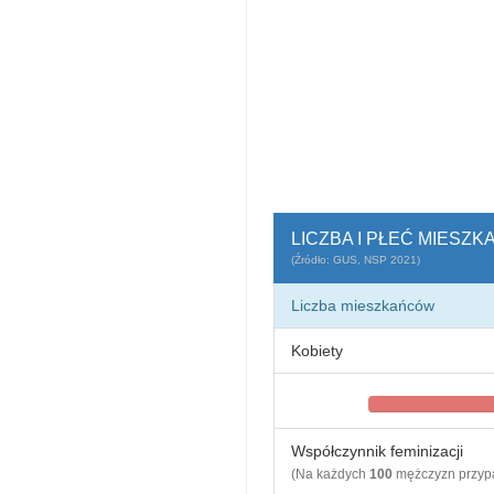
LICZBA I PŁEĆ MIESZ
(Źródło: GUS, NSP 2021)
Liczba mieszkańców
Kobiety
Współczynnik feminizacji
(Na każdych
100
mężczyzn przy