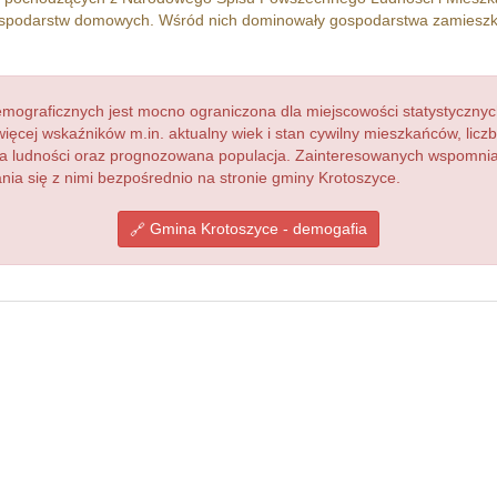
podarstw domowych. Wśród nich dominowały gospodarstwa zamieszk
ograficznych jest mocno ograniczona dla miejscowości statystycznyc
więcej wskaźników m.in. aktualny wiek i stan cywilny mieszkańców, lic
acja ludności oraz prognozowana populacja. Zainteresowanych wspomn
a się z nimi bezpośrednio na stronie gminy Krotoszyce.
Gmina Krotoszyce - demogafia