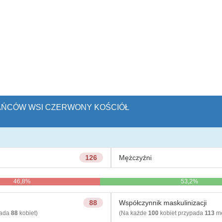
KAŃCÓW WSI CZERWONY KOŚCIÓŁ
126
Mężczyźni
46,8%
53,2%
88
Współczynnik maskulinizacji
pada
88
kobiet)
(Na każde
100
kobiet przypada
113
mę