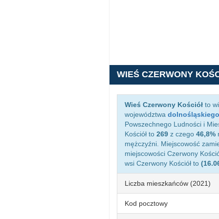
WIEŚ CZERWONY KOŚC
Wieś Czerwony Kościół
to w
województwa
dolnośląskieg
Powszechnego Ludności i Mies
Kościół to
269
z czego
46,8%
m
mężczyźni. Miejscowość zami
miejscowości Czerwony Kości
wsi Czerwony Kościół to
(16.0
Liczba mieszkańców (2021)
Kod pocztowy