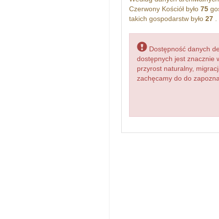
Czerwony Kościół było
75
gos
takich gospodarstw było
27
.
Dostępność danych dem
dostępnych jest znacznie 
przyrost naturalny, migr
zachęcamy do do zapoznani