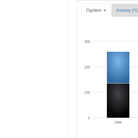
Ogółem
Kobiety (%
300
200
100
0
1998