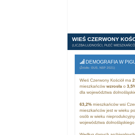
WIEŚ CZERWONY KOŚC
(LICZBA LUDNOŚCI, PŁEĆ MIESZKAŃC
DEMOGRAFIA W PIG
(Źródło: GUS, NSP 2021)
Wieś Czerwony Kościół ma
2
mieszkańców
wzrosła
o
3,5
dla województwa dolnośląsk
63,2%
mieszkańców wsi Czer
mieszkańców jest w wieku p
osób w wieku nieprodukcyjny
województwa dolnośląskiego
Według danych archiwalnyc