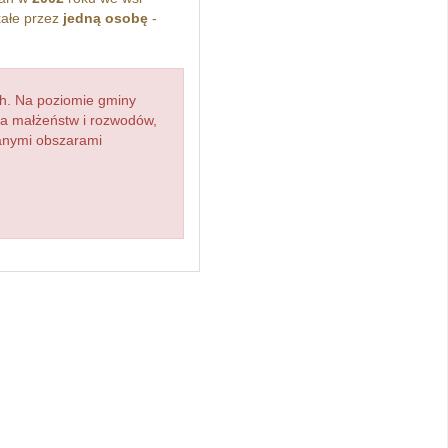
ałe przez
jedną osobę
-
h. Na poziomie gminy
zba małżeństw i rozwodów,
ianymi obszarami