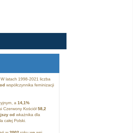
W latach 1998-2021 liczba
 od
współczynnika feminizacji
cyjnym, a
14,1%
si Czerwony Kościół
58,2
jszy od
wkażnika dla
 całej Polski.
kań w
2002
roku we wsi