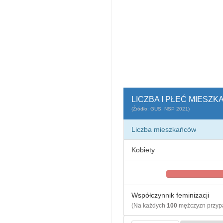
LICZBA I PŁEĆ MIESZ
(Źródło: GUS, NSP 2021)
Liczba mieszkańców
Kobiety
Współczynnik feminizacji
(Na każdych
100
mężczyzn przy