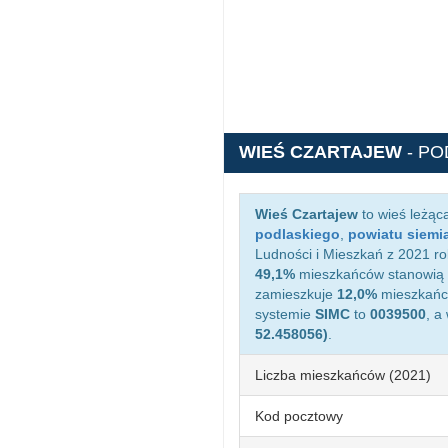
WIEŚ CZARTAJEW
- P
Wieś Czartajew
to wieś leżąc
podlaskiego
,
powiatu siemi
Ludności i Mieszkań z 2021 ro
49,1%
mieszkańców stanowią 
zamieszkuje
12,0%
mieszkańcó
systemie
SIMC
to
0039500
, a
52.458056)
.
Liczba mieszkańców (2021)
Kod pocztowy