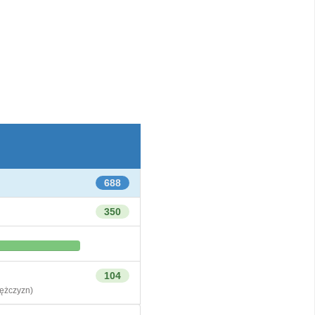
688
350
104
żczyzn)