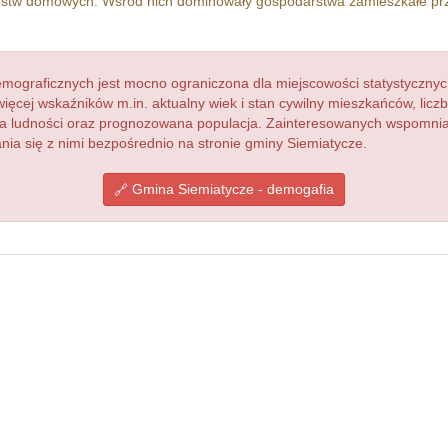
stw domowych. Wśród nich dominowały gospodarstwa zamieszkałe p
ograficznych jest mocno ograniczona dla miejscowości statystycznyc
więcej wskaźników m.in. aktualny wiek i stan cywilny mieszkańców, lic
acja ludności oraz prognozowana populacja. Zainteresowanych wspomn
a się z nimi bezpośrednio na stronie gminy Siemiatycze.
Gmina Siemiatycze - demogafia