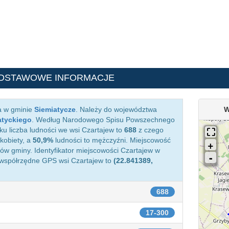
ODSTAWOWE INFORMACJE
a w gminie
Siemiatycze
. Należy do województwa
W
atyckiego
. Według Narodowego Spisu Powszechnego
ku liczba ludności we wsi Czartajew to
688
z czego
kobiety, a
50,9%
ludności to mężczyźni. Miejscowość
w gminy. Identyfikator miejscowości Czartajew w
 współrzędne GPS wsi Czartajew to
(22.841389,
688
17-300