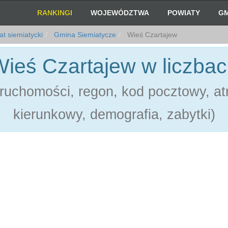
RANKINGI
WOJEWÓDZTWA
POWIATY
GM
t siemiatycki
Gmina Siemiatycze
Wieś Czartajew
ieś Czartajew w liczba
ruchomości, regon, kod pocztowy, atr
kierunkowy, demografia, zabytki)