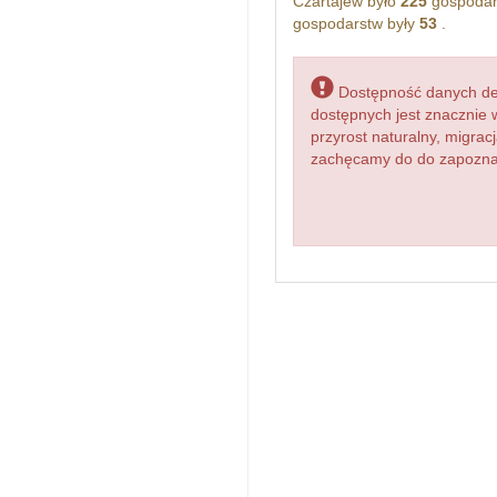
Czartajew było
225
gospodar
gospodarstw były
53
.
Dostępność danych dem
dostępnych jest znacznie 
przyrost naturalny, migr
zachęcamy do do zapoznani