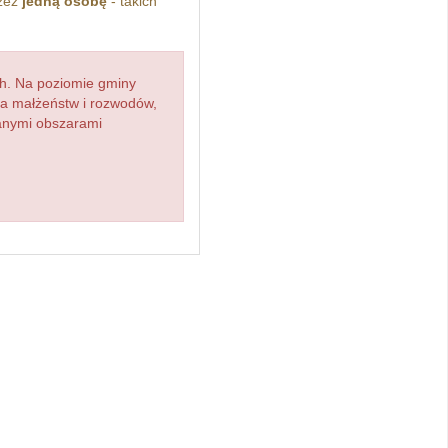
rzez
jedną osobę
- takich
h. Na poziomie gminy
zba małżeństw i rozwodów,
ianymi obszarami