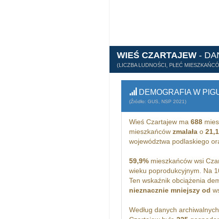
WIEŚ CZARTAJEW
- DA
(LICZBA LUDNOŚCI, PŁEĆ MIESZKAŃC
DEMOGRAFIA W PIG
(Źródło: GUS, NSP 2021)
Wieś Czartajew ma
688
mies
mieszkańców
zmalała
o
21,
województwa podlaskiego o
59,9%
mieszkańców wsi Czar
wieku poprodukcyjnym. Na 1
Ten wskaźnik obciążenia dem
nieznacznie mniejszy od
ws
Według danych archiwalnyc