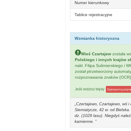
Numer kierunkowy
Tablice rejestracyjne
Wzmianka historyczna
Wieś Czartajew
została w
Polskiego i innych krajów s
nakł. Filipa Sulimierskiego i
został ptrzetworzony automa
rozpoznawania znaków (OCR)
Jeśli widzisz błędy
Zaproponuj popr
Czertajewo, Czartajewo, wś i d
Siemiatycze, 42 w. od Bielska
dz. (1029 lasu). Niegdyś nale
kamienne.