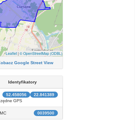
Leaflet
|
© OpenStreetMap (ODBL)
Zobacz Google Street View
Identyfikatory
52.458056
22.841389
rzędne GPS
IMC
0039500