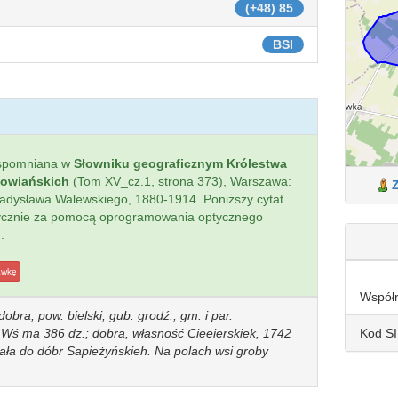
(+48) 85
BSI
spomniana w
Słowniku geograficznym Królestwa
łowiańskich
(Tom XV_cz.1, strona 373), Warszawa:
 Władysława Walewskiego, 1880-1914. Poniższy cytat
tycznie za pomocą oprogramowania optycznego
.
awkę
Współ
obra, pow. bielski, gub. grodź., gm. i par.
Kod S
. Wś ma 386 dz.; dobra, własność Cieeierskiek, 1742
żała do dóbr Sapieżyńskieh. Na polach wsi groby