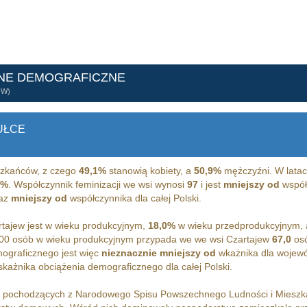
NE DEMOGRAFICZNE
ÓW)
UŁCE
zkańców, z czego
49,1%
stanowią kobiety, a
50,9%
mężczyźni. W latac
1%
. Współczynnik feminizacji we wsi wynosi
97
i jest
mniejszy od
współc
raz
mniejszy od
współczynnika dla całej Polski.
tajew jest w wieku produkcyjnym,
18,0%
w wieku przedprodukcyjnym,
00 osób w wieku produkcyjnym przypada we we wsi Czartajew
67,0
osó
ograficznego jest więc
nieznacznie mniejszy od
wkażnika dla wojewó
każnika obciążenia demograficznego dla całej Polski.
h pochodzących z Narodowego Spisu Powszechnego Ludności i Miesz