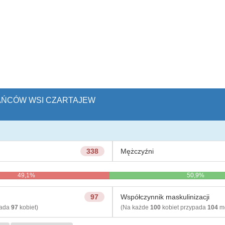
KAŃCÓW WSI CZARTAJEW
338
Mężczyźni
49,1%
50,9%
97
Współczynnik maskulinizacji
pada
97
kobiet)
(Na każde
100
kobiet przypada
104
mę