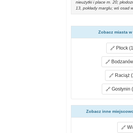
nieużytki i place m. 20; płod
13, pokłady marglu; wś osad w
Zobacz miasta w 
Płock (1
Bodzanów 
Raciąż (
Gostynin 
Zobacz inne miejscowo
Wie