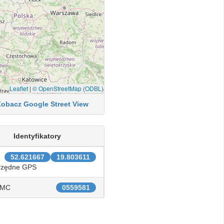
Leaflet
|
© OpenStreetMap (ODBL)
Zobacz Google Street View
Identyfikatory
52.621667
19.803611
rzędne GPS
IMC
0559581