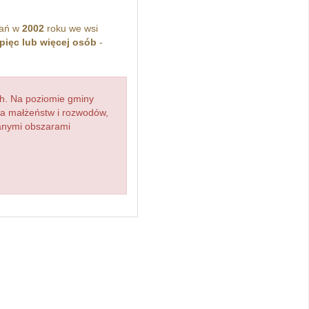
kań w
2002
roku we wsi
pięc lub więcej osób
-
h. Na poziomie gminy
zba małżeństw i rozwodów,
ianymi obszarami