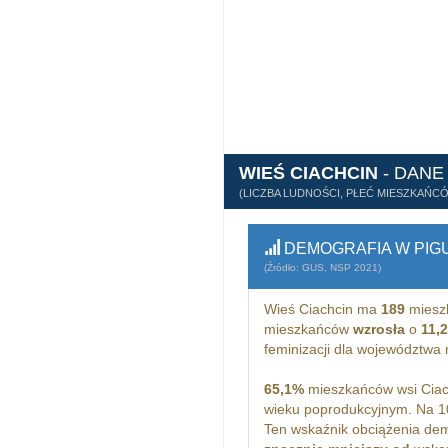
WIEŚ CIACHCIN
- DANE
(LICZBA LUDNOŚCI, PŁEĆ MIESZKAŃC
DEMOGRAFIA W PIG
(Źródło: GUS, NSP 2021)
Wieś Ciachcin ma
189
miesz
mieszkańców
wzrosła
o
11,
feminizacji dla województwa
65,1%
mieszkańców wsi Ciac
wieku poprodukcyjnym. Na 1
Ten wskaźnik obciążenia dem