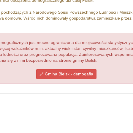
nika obciążenia demograficznego dla całej Polski.
h pochodzących z Narodowego Spisu Powszechnego Ludności i Miesz
a domowe. Wśród nich dominowały gospodarstwa zamieszkałe przez
ograficznych jest mocno ograniczona dla miejscowości statystycznyc
więcej wskaźników m.in. aktualny wiek i stan cywilny mieszkańców, lic
acja ludności oraz prognozowana populacja. Zainteresowanych wspomn
a się z nimi bezpośrednio na stronie gminy Bielsk.
Gmina Bielsk - demogafia