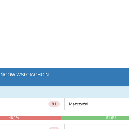
KAŃCÓW WSI CIACHCIN
91
Mężczyźni
48,1%
51,9%