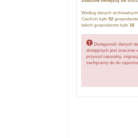
znacznie mniejszy od
wskaż
Według danych archiwalnyc
Ciachcin było
52
gospodarstw
takich gospodarstw było
16
.
Dostępność danych dem
dostępnych jest znacznie 
przyrost naturalny, migr
zachęcamy do do zapoznani