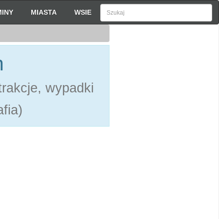
INY
MIASTA
WSIE
h
rakcje, wypadki
fia)