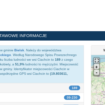
STAWOWE INFORMACJE
 w gminie
Bielsk
. Należy do województwa
ockiego
. Według Narodowego Spisu Powszechnego
ku liczba ludności we wsi Ciachcin to
189
z czego
kobiety, a
51,9%
ludności to mężczyźni. Miejscowość
 gminy. Identyfikator miejscowości Ciachcin w
 współrzędne GPS wsi Ciachcin to
(19.803611,
189
09-230