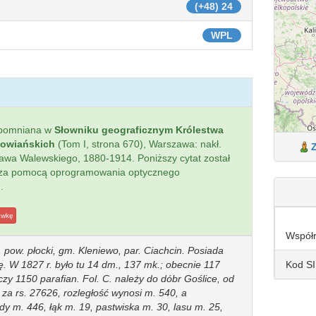
(+48) 24
WPL
spomniana w
Słowniku geograficznym Królestwa
łowiańskich
(Tom I, strona 670), Warszawa: nakł.
sława Walewskiego, 1880-1914. Poniższy cytat został
 za pomocą oprogramowania optycznego
.
awkę
Współ
, pow. płocki, gm. Kleniewo, par. Ciachcin. Posiada
Kod S
kę. W 1827 r. było tu 14 dm., 137 mk.; obecnie 117
iczy 1150 parafian. Fol. C. należy do dóbr Goślice, od
 za rs. 27626, rozległość wynosi m. 540, a
dy m. 446, łąk m. 19, pastwiska m. 30, lasu m. 25,