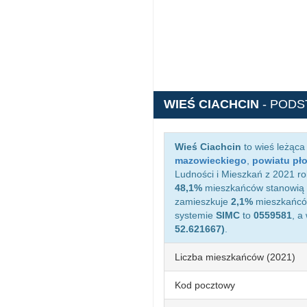
WIEŚ CIACHCIN
- POD
Wieś Ciachcin
to wieś leżąca
mazowieckiego
,
powiatu pł
Ludności i Mieszkań z 2021 ro
48,1%
mieszkańców stanowią 
zamieszkuje
2,1%
mieszkańców
systemie
SIMC
to
0559581
, a
52.621667)
.
Liczba mieszkańców (2021)
Kod pocztowy