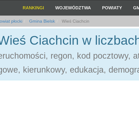
RANKINGI
WOJEWÓDZTWA
POWIATY
GM
wiat płocki
Gmina Bielsk
Wieś Ciachcin
Wieś Ciachcin w liczbac
ruchomości, regon, kod pocztowy, at
gowe, kierunkowy, edukacja, demogra