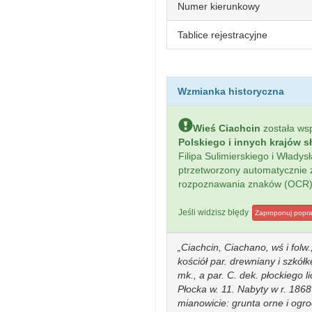
Numer kierunkowy
Tablice rejestracyjne
Wzmianka historyczna
Wieś Ciachcin
została w
Polskiego i innych krajów s
Filipa Sulimierskiego i Włady
ptrzetworzony automatycznie
rozpoznawania znaków (OCR)
Jeśli widzisz błędy
Zaproponuj popr
Ciachcin, Ciachano, wś i folw.
kościół par. drewniany i szkół
mk., a par. C. dek. płockiego l
Płocka w. 11. Nabyty w r. 1868
mianowicie: grunta orne i ogro