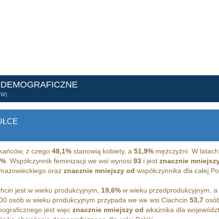
 DEMOGRAFICZNE
ÓW)
UŁCE
kańców, z czego
48,1%
stanowią kobiety, a
51,9%
mężczyźni. W latach
2%
. Współczynnik feminizacji we wsi wynosi
93
i jest
znacznie mniejsz
 mazowieckiego oraz
znacznie mniejszy od
współczynnika dla całej Pol
hcin jest w wieku produkcyjnym,
19,6%
w wieku przedprodukcyjnym, 
00 osób w wieku produkcyjnym przypada we we wsi Ciachcin
53,7
osób
ograficznego jest więc
znacznie mniejszy od
wkażnika dla wojewódz