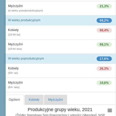
Mężczyźni
21,3%
(w wieku przedprodukcyjnym)
W wieku produkcyjnym
68,2%
Kobiety
68,4%
(18-59 lat)
Mężczyźni
68,1%
(18-64 lata)
W wieku poprodukcyjnym
17,6%
Kobiety
26,3%
(59+ lat)
Mężczyźni
10,6%
(64+ lata)
Ogółem
Kobiety
Mężczyźni
Produkcyjne grupy wieku, 2021
(Źródło: Narodowy Spis Powszechny Ludności i Mieszkań, NSP