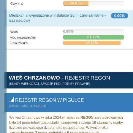
20,91%
Cały kraj
Mieszkania wyposażone w instalacje techniczno-sanitarne -
0,00%
gaz sieciowy
0,00%
Wieś
61,79%
woj. mazowieckie
58,32%
Cała Polska
WIEŚ CHRZANOWO
- REJESTR REGON
(KLASY WIELKOŚCI, SEKCJE PKD, FORMY PRAWNE)
REJESTR REGON W PIGUŁCE
(Źródło: GUS, 31.XII.2024)
We wsi Chrzanowo w roku 2024 w rejestrze
REGON
zarejestrowanych
było
14
podmiotów gospodarki narodowej, z czego
10
stanowiły osoby
fizyczne prowadzące działalność gospodarczą. W tymże roku
zarejestrowano
2
nowe podmioty, a
0
podmiotów zostało