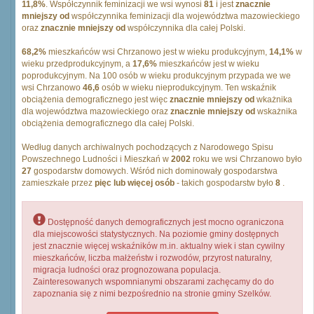
11,8%
. Współczynnik feminizacji we wsi wynosi
81
i jest
znacznie
mniejszy od
współczynnika feminizacji dla województwa mazowieckiego
oraz
znacznie mniejszy od
współczynnika dla całej Polski.
68,2%
mieszkańców wsi Chrzanowo jest w wieku produkcyjnym,
14,1%
w
wieku przedprodukcyjnym, a
17,6%
mieszkańców jest w wieku
poprodukcyjnym. Na 100 osób w wieku produkcyjnym przypada we we
wsi Chrzanowo
46,6
osób w wieku nieprodukcyjnym. Ten wskaźnik
obciążenia demograficznego jest więc
znacznie mniejszy od
wkażnika
dla województwa mazowieckiego oraz
znacznie mniejszy od
wskażnika
obciążenia demograficznego dla całej Polski.
Według danych archiwalnych pochodzących z Narodowego Spisu
Powszechnego Ludności i Mieszkań w
2002
roku we wsi Chrzanowo było
27
gospodarstw domowych. Wśród nich dominowały gospodarstwa
zamieszkałe przez
pięc lub więcej osób
- takich gospodarstw było
8
.
Dostępność danych demograficznych jest mocno ograniczona
dla miejscowości statystycznych. Na poziomie gminy dostępnych
jest znacznie więcej wskaźników m.in. aktualny wiek i stan cywilny
mieszkańców, liczba małżeństw i rozwodów, przyrost naturalny,
migracja ludności oraz prognozowana populacja.
Zainteresowanych wspomnianymi obszarami zachęcamy do do
zapoznania się z nimi bezpośrednio na stronie gminy Szelków.