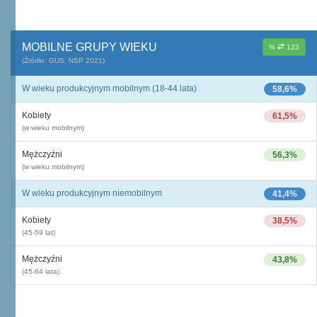
MOBILNE GRUPY WIEKU
%
123
(Źródło: GUS, NSP 2021)
W wieku produkcyjnym mobilnym (18-44 lata)
58,6%
Kobiety
61,5%
(w wieku mobilnym)
Mężczyźni
56,3%
(w wieku mobilnym)
W wieku produkcyjnym niemobilnym
41,4%
Kobiety
38,5%
(45-59 lat)
Mężczyźni
43,8%
(45-64 lata)