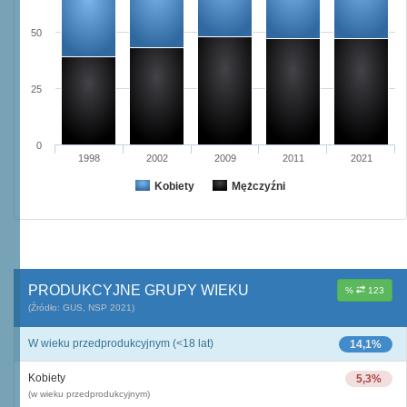
50
25
0
1998
2002
2009
2011
2021
Kobiety
Mężczyźni
PRODUKCYJNE GRUPY WIEKU
%
123
(Źródło: GUS, NSP 2021)
W wieku przedprodukcyjnym (<18 lat)
14,1%
Kobiety
5,3%
(w wieku przedprodukcyjnym)