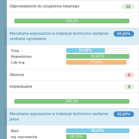
Odprowadzenie do urządzenia lokalnego
12
0,0%
100,0%
Mieszkania wyposażone w instalacje techniczno-sanitarne -
50,00%
centralne ogrzewanie
50,00%
Tutaj
81,82%
Województwo
77,80%
Cały kraj
Zbiorcze
0
Indywidualne
9
0,0%
100,0%
Mieszkania wyposażone w instalacje techniczno-sanitarne -
50,00%
piece
50,00%
Wieś
16,15%
woj. mazowieckie