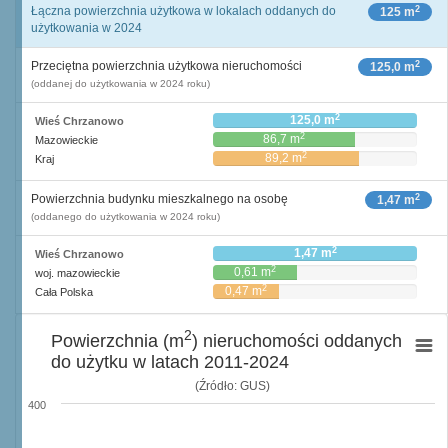
2
Łączna powierzchnia użytkowa w lokalach oddanych do
125 m
użytkowania w 2024
2
Przeciętna powierzchnia użytkowa nieruchomości
125,0 m
(oddanej do użytkowania w 2024 roku)
2
125,0 m
Wieś Chrzanowo
2
86,7 m
Mazowieckie
2
89,2 m
Kraj
2
Powierzchnia budynku mieszkalnego na osobę
1,47 m
(oddanego do użytkowania w 2024 roku)
2
1,47 m
Wieś Chrzanowo
2
0,61 m
woj. mazowieckie
2
0,47 m
Cała Polska
2
Powierzchnia (m
) nieruchomości oddanych
do użytku w latach 2011-2024
(Źródło: GUS)
400