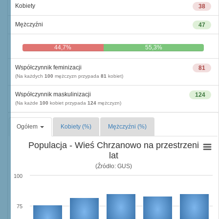
Kobiety
38
Mężczyźni
47
44,7%
55,3%
Współczynnik feminizacji
81
(Na każdych
100
mężczyzn przypada
81
kobiet)
Współczynnik maskulinizacji
124
(Na każde
100
kobiet przypada
124
mężczyzn)
Ogółem
Kobiety (%)
Mężczyźni (%)
Populacja - Wieś Chrzanowo na przestrzeni
lat
(Źródło: GUS)
100
75