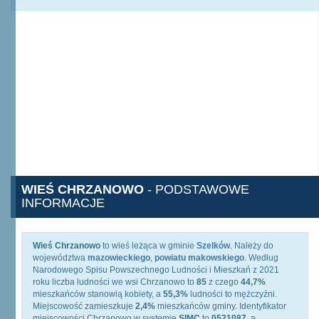
WIEŚ CHRZANOWO
- PODSTAWOWE
INFORMACJE
Wieś Chrzanowo
to wieś leżąca w gminie
Szelków
. Należy do
województwa
mazowieckiego
,
powiatu makowskiego
. Według
Narodowego Spisu Powszechnego Ludności i Mieszkań z 2021
roku liczba ludności we wsi Chrzanowo to
85
z czego
44,7%
mieszkańców stanowią kobiety, a
55,3%
ludności to mężczyźni.
Miejscowość zamieszkuje
2,4%
mieszkańców gminy. Identyfikator
miejscowości Chrzanowo w systemie
SIMC
to
0521087
, a