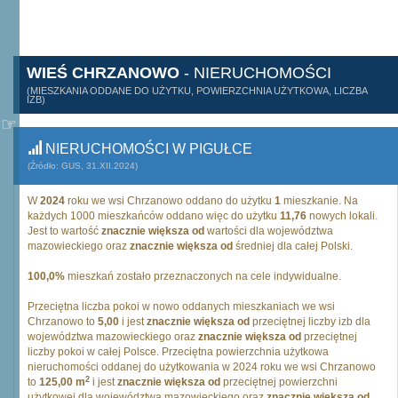
WIEŚ CHRZANOWO
- NIERUCHOMOŚCI
(MIESZKANIA ODDANE DO UŻYTKU, POWIERZCHNIA UŻYTKOWA, LICZBA
IZB)
NIERUCHOMOŚCI W PIGUŁCE
(Źródło: GUS, 31.XII.2024)
W
2024
roku we wsi Chrzanowo oddano do użytku
1
mieszkanie. Na
każdych 1000 mieszkańców oddano więc do użytku
11,76
nowych lokali.
Jest to wartość
znacznie większa od
wartości dla województwa
mazowieckiego oraz
znacznie większa od
średniej dla całej Polski.
100,0%
mieszkań zostało przeznaczonych na cele indywidualne.
Przeciętna liczba pokoi w nowo oddanych mieszkaniach we wsi
Chrzanowo to
5,00
i jest
znacznie większa od
przeciętnej liczby izb dla
województwa mazowieckiego oraz
znacznie większa od
przeciętnej
liczby pokoi w całej Polsce. Przeciętna powierzchnia użytkowa
nieruchomości oddanej do użytkowania w 2024 roku we wsi Chrzanowo
2
to
125,00 m
i jest
znacznie większa od
przeciętnej powierzchni
użytkowej dla województwa mazowieckiego oraz
znacznie większa od