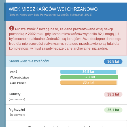
WIEK MIESZKAŃCÓW WSI CHRZANOWO
(Źródło: Narodowy Spis Powszechny Ludności i Mieszkań 2002)
Proszę zwrócić uwagę na to, że dane prezentowane w tej sekcji
pochodzą z
2002
roku, gdy liczba mieszkańców wynosiła
82
, i mogą już
być mocno nieaktualne. Jednakże są to najświeższe dostępne dane tego
typu dla miejscowości statystycznych dlatego przedstawione są tutaj dla
kompletności w myśl zasady lepsze dane archiwalne, niż żadne.
Średni wiek mieszkańców
36,5 lat
36,5 lat
Wieś
37,7 lat
Województwo
36,7 lat
Cała Polska
Kobiety
38,1 lat
(średni wiek)
Mężczyźni
35,1 lat
(średni wiek)