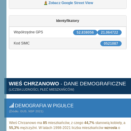
Zobacz Google Street View
Identyfikatory
Współrzędne GPS
52.838056
21.064722
Kod SIMC
0521087
WIEŚ CHRZANOWO
- DANE DEMOGRAFICZNE
(LICZBA LUDNOŚCI, PŁEĆ MIESZKAŃCÓW)
DEMOGRAFIA W PIGUŁCE
(Źródło: GUS, NSP 2021)
Wieś Chrzanowo ma
85
mieszkańców, z czego
44,7%
stanowią kobiety, a
55,3%
mężczyźni. W latach 1998-2021 liczba mieszkańców
wzrosła
o