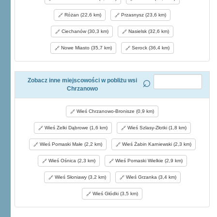
Różan (22,6 km)
Przasnysz (23,6 km)
Ciechanów (30,3 km)
Nasielsk (32,6 km)
Nowe Miasto (35,7 km)
Serock (36,4 km)
Zobacz inne miejscowości w pobliżu wsi
Chrzanowo
Wieś Chrzanowo-Bronisze (0,9 km)
Wieś Zelki Dąbrowe (1,6 km)
Wieś Szlasy-Złotki (1,8 km)
Wieś Pomaski Małe (2,2 km)
Wieś Żabin Karniewski (2,3 km)
Wieś Ośnica (2,3 km)
Wieś Pomaski Wielkie (2,9 km)
Wieś Słoniawy (3,2 km)
Wieś Grzanka (3,4 km)
Wieś Głódki (3,5 km)