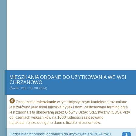
MIESZKANIA ODDANE DO UŻYTKOWANIA WE WSI
CHRZANOWO
(Źródło: GUS, 31.XII.2024)
Oznaczenie
mieszkanie
w tym statystycznym kontekście rozumiane
jest zarówno jako lokal mieszkalny jak i dom. Zastosowana terminologia
jest zgodna z tą stosowaną przez Główny Urząd Statystyczny (GUS). Przy
obliczeniach wskaźników na 1000 ludności zastosowano
najaktualniejsze dostępne dane o liczbie mieszkańców.
Liczba nieruchomości oddanych do użytkowania w 2024 roku
1