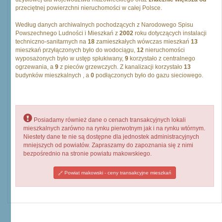
przeciętnej powierzchni nieruchomości w całej Polsce.
Według danych archiwalnych pochodzących z Narodowego Spisu
Powszechnego Ludności i Mieszkań z
2002
roku dotyczących instalacji
techniczno-sanitarnych na
18
zamieszkałych wówczas mieszkań
13
mieszkań przyłączonych było do wodociągu,
12
nieruchomości
wyposażonych było w ustęp spłukiwany,
9
korzystało z centralnego
ogrzewania, a
9
z pieców grzewczych. Z kanalizacji korzystało
13
budynków mieszkalnych , a
0
podłączonych było do gazu sieciowego.
Posiadamy również dane o cenach transakcyjnych lokali
mieszkalnych zarówno na rynku pierwotnym jak i na rynku wtórnym.
Niestety dane te nie są dostępne dla jednostek administracyjnych
mniejszych od powiatów. Zapraszamy do zapoznania się z nimi
bezpośrednio na stronie powiatu makowskiego.
Powiat makowski - ceny transakcyjne mieszkań