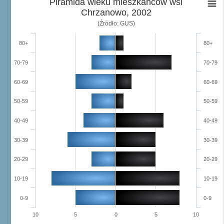
Piramida wieku mieszkańców wsi
Chrzanowo, 2002
(Źródło: GUS)
80+
80+
70-79
70-79
60-69
60-69
50-59
50-59
40-49
40-49
30-39
30-39
20-29
20-29
10-19
10-19
0-9
0-9
10
5
0
5
10