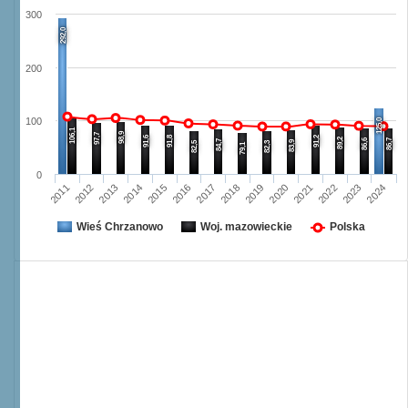
300
292,0
200
100
125,0
106,1
98,9
97,7
91,6
91,8
91,2
89,2
86,6
86,7
84,7
83,9
82,5
82,3
79,1
0
2017
2024
2013
2020
2016
2023
2012
2019
2015
2022
2011
2018
2014
2021
Wieś Chrzanowo
Woj. mazowieckie
Polska