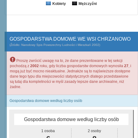
Kobiety
Mężczyźni
GOSPODARSTWA DOMOWE WE WSI CHRZANOWO
(Źródło: Narodowy Spis Powszechny Ludności i Mieszkań 2002)
Proszę zwrócić uwagę na to, że dane prezentowane w tej sekcji
pochodzą z
2002
roku, gdy liczba gospodarstw domowych wynosiła
27
, i
mogą już być mocno nieaktualne. Jednakże są to najświeższe dostępne
dane tego typu dla miejscowości statystycznych dlatego przedstawione
są tutaj dla kompletności w myśl zasady lepsze dane archiwalne, niż
żadne.
Gospodarstwa domowe według liczby osób
Gospodarstwa domowe według liczby osób
1 osoba
2 osoby