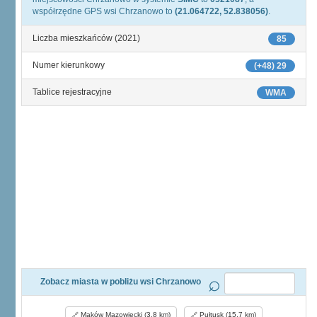
współrzędne GPS wsi Chrzanowo to
(21.064722, 52.838056)
.
Liczba mieszkańców (2021)
85
Numer kierunkowy
(+48) 29
Tablice rejestracyjne
WMA
Zobacz miasta w pobliżu wsi Chrzanowo
Maków Mazowiecki (3,8 km)
Pułtusk (15,7 km)