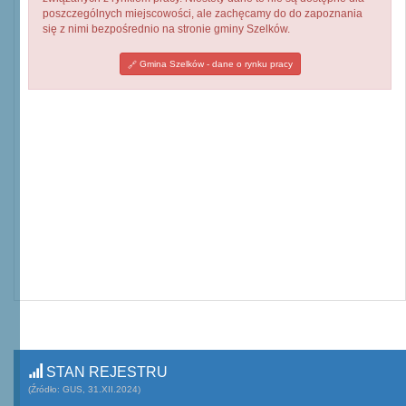
poszczególnych miejscowości, ale zachęcamy do do zapoznania
się z nimi bezpośrednio na stronie gminy Szelków.
Gmina Szelków - dane o rynku pracy
STAN REJESTRU
(Źródło: GUS, 31.XII.2024)