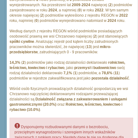
wyrejestrowanych. Na przestrzeni lat
2009
-
2024
najwięcej (
2
) podmiotów
zarejestrowano w roku
2024
, a najmniej (
0
) w roku
2022
. W tym samym
okresie najwięcej (
2
) podmiotów wykreślono z rejestru REGON w
2022
roku, najmniej (
0
) podmiotów wyrejestrowano natomiast w
2024
roku.
Według danych z rejestru REGON wśród podmiotów posiadających
osobowość prawną we wsi Chrzanowo najwięcej (
2
) jest stanowiących
spólki cywilne
. Analizując rejestr pod kątem liczby zatrudnionych
pracowników można stwierdzić, że najwięcej (
13
) jest
mikro-
przedsiębiorstw
, zatrudniających 0 - 9 pracowników.
14,3%
(
2
) podmiotów jako rodzaj działalności deklarowało
rolnictwo,
leśnictwo, łowiectwo i rybactwo
, jako
przemysł i budownictwo
swój
rodzaj działalności deklarowało
7,1%
(
1
) podmiotów, a
78,6%
(
11
)
podmiotów w rejestrze zakwalifikowana jest jako
pozostała działalność
.
Wśród osób fizycznych prowadzących działalność gospodarczą we wsi
Chrzanowo najczęściej deklarowanymi rodzajami przeważającej
działalności są
Działalność związana z zakwaterowaniem i usługami
gastronomicznymi (20.0%)
oraz
Rolnictwo, leśnictwo, łowiectwo i
rybactwo (10.0%)
.
Dysponujemy rozbudowanymi danymi o bezrobociu,
przeciętnym wynagrodzeniu i szeregiem innych wskaźników
związanych z rynkiem pracy. Niestety dane te nie są dostępne dla