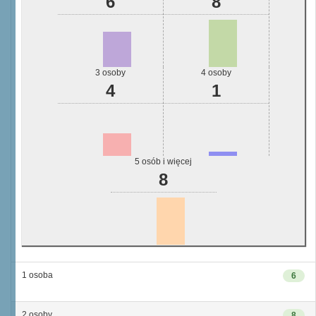
6
8
3 osoby
4 osoby
4
1
5 osób i więcej
8
1 osoba
6
2 osoby
8