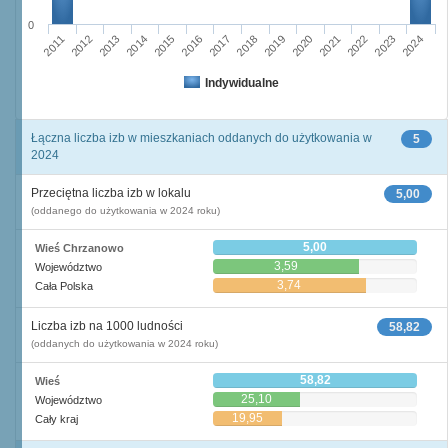
0
2016
2023
2011
2018
2013
2020
2015
2022
2017
2024
2012
2019
2014
2021
Indywidualne
Łączna liczba izb w mieszkaniach oddanych do użytkowania w
5
2024
Przeciętna liczba izb w lokalu
5,00
(oddanego do użytkowania w 2024 roku)
5,00
Wieś Chrzanowo
3,59
Województwo
3,74
Cała Polska
Liczba izb na 1000 ludności
58,82
(oddanych do użytkowania w 2024 roku)
58,82
Wieś
25,10
Województwo
19,95
Cały kraj