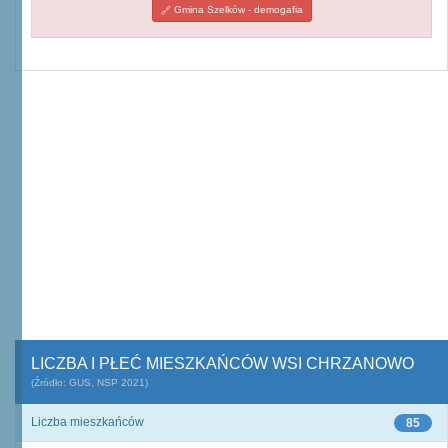
Gmina Szelków - demogafia
LICZBA I PŁEĆ MIESZKAŃCÓW WSI CHRZANOWO
(Źródło: GUS, NSP 2021)
Liczba mieszkańców
85