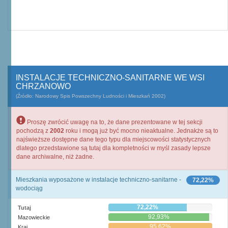
INSTALACJE TECHNICZNO-SANITARNE WE WSI
CHRZANOWO
(Źródło: Narodowy Spis Powszechny Ludności i Mieszkań 2002)
Proszę zwrócić uwagę na to, że dane prezentowane w tej sekcji
pochodzą z
2002
roku i mogą już być mocno nieaktualne. Jednakże są to
najświeższe dostępne dane tego typu dla miejscowości statystycznych
dlatego przedstawione są tutaj dla kompletności w myśl zasady lepsze
dane archiwalne, niż żadne.
Mieszkania wyposażone w instalacje techniczno-sanitarne -
72,22%
wodociąg
72,22%
Tutaj
92,93%
Mazowieckie
95,62%
Kraj