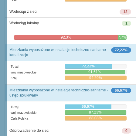
Wodociąg z sieci
12
Wodociąg lokalny
1
92,3%
7,7%
Mieszkania wyposażone w instalacje techniczno-sanitarne -
72,22%
kanalizacja
72,22%
Tutaj
91,61%
woj. mazowieckie
94,20%
Kraj
Mieszkania wyposażone w instalacje techniczno-sanitarne -
66,67%
ustęp spłukiwany
66,67%
Tutaj
87,23%
woj. mazowieckie
88,08%
Cała Polska
Odprowadzenie do sieci
0