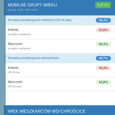
MOBILNE GRUPY WIEKU
%
123
(Źródło: GUS, NSP 2021)
W wieku produkcyjnym mobilnym (18-44 lata)
59,3%
Kobiety
63,6%
(w wieku mobilnym)
Mężczyźni
56,3%
(w wieku mobilnym)
W wieku produkcyjnym niemobilnym
40,7%
Kobiety
36,4%
(45-59 lat)
Mężczyźni
43,8%
(45-64 lata)
WIEK MIESZKAŃCÓW WSI CHROŚCICE