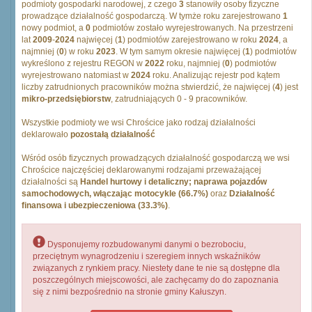
podmioty gospodarki narodowej, z czego
3
stanowiły osoby fizyczne
prowadzące działalność gospodarczą. W tymże roku zarejestrowano
1
nowy podmiot, a
0
podmiotów zostało wyrejestrowanych. Na przestrzeni
lat
2009
-
2024
najwięcej (
1
) podmiotów zarejestrowano w roku
2024
, a
najmniej (
0
) w roku
2023
. W tym samym okresie najwięcej (
1
) podmiotów
wykreślono z rejestru REGON w
2022
roku, najmniej (
0
) podmiotów
wyrejestrowano natomiast w
2024
roku. Analizując rejestr pod kątem
liczby zatrudnionych pracowników można stwierdzić, że najwięcej (
4
) jest
mikro-przedsiębiorstw
, zatrudniających 0 - 9 pracowników.
Wszystkie podmioty we wsi Chrościce jako rodzaj działalności
deklarowało
pozostałą działalność
Wśród osób fizycznych prowadzących działalność gospodarczą we wsi
Chrościce najczęściej deklarowanymi rodzajami przeważającej
działalności są
Handel hurtowy i detaliczny; naprawa pojazdów
samochodowych, włączając motocykle (66.7%)
oraz
Działalność
finansowa i ubezpieczeniowa (33.3%)
.
Dysponujemy rozbudowanymi danymi o bezrobociu,
przeciętnym wynagrodzeniu i szeregiem innych wskaźników
związanych z rynkiem pracy. Niestety dane te nie są dostępne dla
poszczególnych miejscowości, ale zachęcamy do do zapoznania
się z nimi bezpośrednio na stronie gminy Kałuszyn.