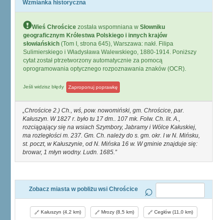
Wzmianka historyczna
Wieś Chrościce
została wspomniana w
Słowniku
geograficznym Królestwa Polskiego i innych krajów
słowiańskich
(Tom I, strona 645), Warszawa: nakł. Filipa
Sulimierskiego i Władysława Walewskiego, 1880-1914. Poniższy
cytat został ptrzetworzony automatycznie za pomocą
oprogramowania optycznego rozpoznawania znaków (OCR).
Jeśli widzisz błędy
Zaproponuj poprawkę
Chrościce 2.) Ch., wś, pow. nowomiński, gm. Chrościce, par.
Kałuszyn. W 1827 r. było tu 17 dm.. 107 mk. Folw. Ch. lit. A.,
rozciągający się na wsiach Szymbory, Jabramy i Wólce Kałuskiej,
ma rozległości m. 237. Gm. Ch. należy do s. gm. okr. I w N. Mińsku,
st. poczt, w Kałuszynie, od N. Mińska 16 w. W gminie znajduje się:
browar, 1 młyn wodny. Ludn. 1685.
Zobacz miasta w pobliżu wsi Chrościce
Kałuszyn (4,2 km)
Mrozy (8,5 km)
Cegłów (11,0 km)