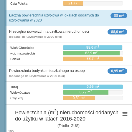
21,77
Cała Polska
2
Łączna powierzchnia użytkowa w lokalach oddanych do
88 m
użytkowania w 2020
2
Przeciętna powierzchnia użytkowa nieruchomości
88,0 m
(oddanej do użytkowania w 2020 roku)
2
88,0 m
Wieś Chrościce
2
83,9 m
woj. mazowieckie
2
88,7 m
Polska
2
Powierzchnia budynku mieszkalnego na osobę
0,95 m
(oddanego do użytkowania w 2020 roku)
2
0,95 m
Tutaj
2
0,72 m
Województwo
2
0,51 m
Cały kraj
2
Powierzchnia (m
) nieruchomości oddanych
do użytku w latach 2016-2020
(Źródło: GUS)
100