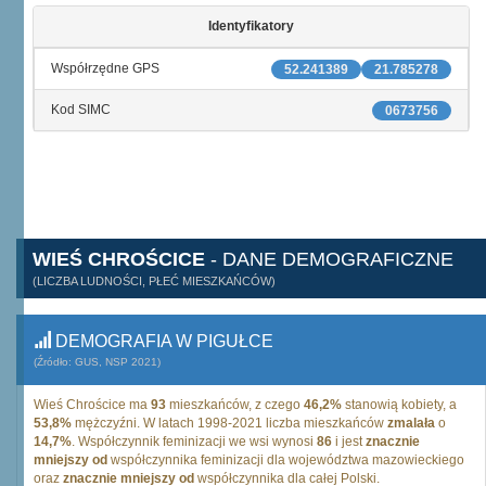
Identyfikatory
Współrzędne GPS
52.241389
21.785278
Kod SIMC
0673756
WIEŚ CHROŚCICE
- DANE DEMOGRAFICZNE
(LICZBA LUDNOŚCI, PŁEĆ MIESZKAŃCÓW)
DEMOGRAFIA W PIGUŁCE
(Źródło: GUS, NSP 2021)
Wieś Chrościce ma
93
mieszkańców, z czego
46,2%
stanowią kobiety, a
53,8%
mężczyźni. W latach 1998-2021 liczba mieszkańców
zmalała
o
14,7%
. Współczynnik feminizacji we wsi wynosi
86
i jest
znacznie
mniejszy od
współczynnika feminizacji dla województwa mazowieckiego
oraz
znacznie mniejszy od
współczynnika dla całej Polski.