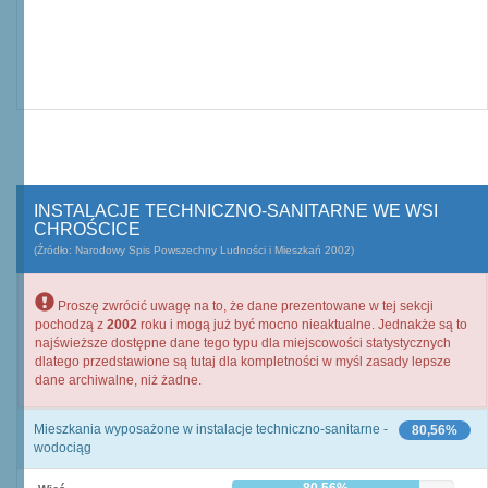
INSTALACJE TECHNICZNO-SANITARNE WE WSI
CHROŚCICE
(Źródło: Narodowy Spis Powszechny Ludności i Mieszkań 2002)
Proszę zwrócić uwagę na to, że dane prezentowane w tej sekcji
pochodzą z
2002
roku i mogą już być mocno nieaktualne. Jednakże są to
najświeższe dostępne dane tego typu dla miejscowości statystycznych
dlatego przedstawione są tutaj dla kompletności w myśl zasady lepsze
dane archiwalne, niż żadne.
Mieszkania wyposażone w instalacje techniczno-sanitarne -
80,56%
wodociąg