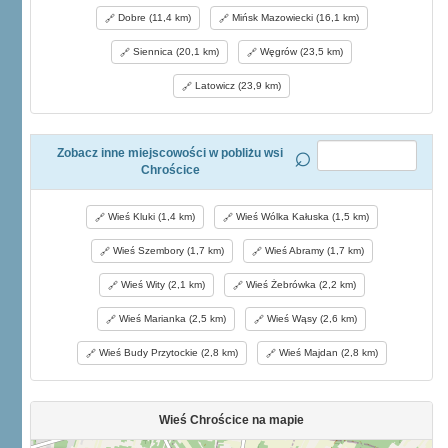
Dobre (11,4 km)
Mińsk Mazowiecki (16,1 km)
Siennica (20,1 km)
Węgrów (23,5 km)
Latowicz (23,9 km)
Zobacz inne miejscowości w pobliżu wsi
Chrościce
Wieś Kluki (1,4 km)
Wieś Wólka Kałuska (1,5 km)
Wieś Szembory (1,7 km)
Wieś Abramy (1,7 km)
Wieś Wity (2,1 km)
Wieś Żebrówka (2,2 km)
Wieś Marianka (2,5 km)
Wieś Wąsy (2,6 km)
Wieś Budy Przytockie (2,8 km)
Wieś Majdan (2,8 km)
Wieś Chrościce na mapie