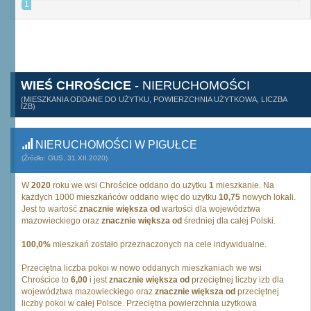
1
WIEŚ CHROŚCICE
- NIERUCHOMOŚCI
(MIESZKANIA ODDANE DO UŻYTKU, POWIERZCHNIA UŻYTKOWA, LICZBA
IZB)
NIERUCHOMOŚCI W PIGUŁCE
(Źródło: GUS, 31.XII.2020)
W
2020
roku we wsi Chrościce oddano do użytku
1
mieszkanie. Na
każdych 1000 mieszkańców oddano więc do użytku
10,75
nowych lokali.
Jest to wartość
znacznie większa od
wartości dla województwa
mazowieckiego oraz
znacznie większa od
średniej dla całej Polski.
100,0%
mieszkań zostało przeznaczonych na cele indywidualne.
Przeciętna liczba pokoi w nowo oddanych mieszkaniach we wsi
Chrościce to
6,00
i jest
znacznie większa od
przeciętnej liczby izb dla
województwa mazowieckiego oraz
znacznie większa od
przeciętnej
liczby pokoi w całej Polsce. Przeciętna powierzchnia użytkowa