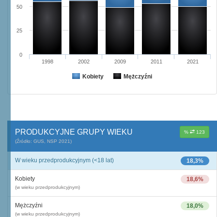
50
25
0
1998
2002
2009
2011
2021
Kobiety
Mężczyźni
PRODUKCYJNE GRUPY WIEKU
%
123
(Źródło: GUS, NSP 2021)
W wieku przedprodukcyjnym (<18 lat)
18,3%
Kobiety
18,6%
(w wieku przedprodukcyjnym)
Mężczyźni
18,0%
(w wieku przedprodukcyjnym)