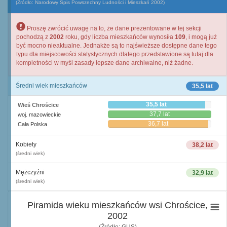
(Źródło: Narodowy Spis Powszechny Ludności i Mieszkań 2002)
Proszę zwrócić uwagę na to, że dane prezentowane w tej sekcji
pochodzą z
2002
roku, gdy liczba mieszkańców wynosiła
109
, i mogą już
być mocno nieaktualne. Jednakże są to najświeższe dostępne dane tego
typu dla miejscowości statystycznych dlatego przedstawione są tutaj dla
kompletności w myśl zasady lepsze dane archiwalne, niż żadne.
Średni wiek mieszkańców
35,5 lat
35,5 lat
Wieś Chrościce
37,7 lat
woj. mazowieckie
36,7 lat
Cała Polska
Kobiety
38,2 lat
(średni wiek)
Mężczyźni
32,9 lat
(średni wiek)
Piramida wieku mieszkańców wsi Chrościce,
2002
(Źródło: GUS)