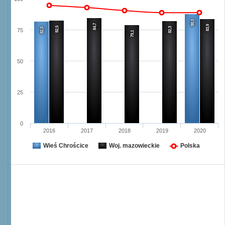
88,0
84,7
83,9
82,5
82,3
82,0
75
79,1
50
25
0
2016
2017
2018
2019
2020
Wieś Chrościce
Woj. mazowieckie
Polska