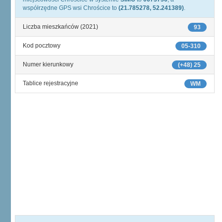
współrzędne GPS wsi Chrościce to
(21.785278, 52.241389)
.
Liczba mieszkańców (2021)
93
Kod pocztowy
05-310
Numer kierunkowy
(+48) 25
Tablice rejestracyjne
WM