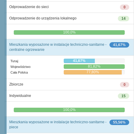
Odprowadzenie do sieci
0
Odprowadzenie do urządzenia lokalnego
14
0,0%
100,0%
Mieszkania wyposażone w instalacje techniczno-sanitarne -
41,67%
centralne ogrzewanie
41,67%
Tutaj
81,82%
Województwo
77,80%
Cała Polska
Zbiorcze
0
Indywidualne
15
0,0%
100,0%
Mieszkania wyposażone w instalacje techniczno-sanitarne -
55,56%
piece