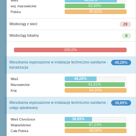
80,56%
Wieś
92,93%
woj. mazowieckie
95,62%
Polska
Wodociąg z sieci
29
Wodociąg lokalny
0
100,0%
0,0%
Mieszkania wyposażone w instalacje techniczno-sanitarne -
48,28%
kanalizacja
48,28%
Wieś
91,61%
Mazowieckie
94,20%
Kraj
Mieszkania wyposażone w instalacje techniczno-sanitarne -
38,89%
ustęp spłukiwany
38,89%
Wieś Chrościce
87,23%
Województwo
88,08%
Cała Polska