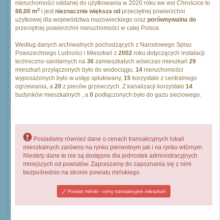
nieruchomości oddanej do użytkowania w 2020 roku we wsi Chrościce to
2
88,00 m
i jest
nieznacznie większa od
przeciętnej powierzchni
użytkowej dla województwa mazowieckiego oraz
porównywalna do
przeciętnej powierzchni nieruchomości w całej Polsce.
Według danych archiwalnych pochodzących z Narodowego Spisu
Powszechnego Ludności i Mieszkań z
2002
roku dotyczących instalacji
techniczno-sanitarnych na
36
zamieszkałych wówczas mieszkań
29
mieszkań przyłączonych było do wodociągu,
14
nieruchomości
wyposażonych było w ustęp spłukiwany,
15
korzystało z centralnego
ogrzewania, a
20
z pieców grzewczych. Z kanalizacji korzystało
14
budynków mieszkalnych , a
0
podłączonych było do gazu sieciowego.
Posiadamy również dane o cenach transakcyjnych lokali
mieszkalnych zarówno na rynku pierwotnym jak i na rynku wtórnym.
Niestety dane te nie są dostępne dla jednostek administracyjnych
mniejszych od powiatów. Zapraszamy do zapoznania się z nimi
bezpośrednio na stronie powiatu mińskiego.
Powiat miński - ceny transakcyjne mieszkań