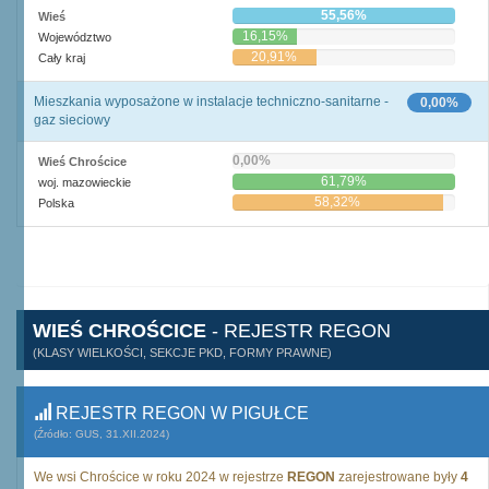
55,56%
Wieś
16,15%
Województwo
20,91%
Cały kraj
Mieszkania wyposażone w instalacje techniczno-sanitarne -
0,00%
gaz sieciowy
0,00%
Wieś Chrościce
61,79%
woj. mazowieckie
58,32%
Polska
WIEŚ CHROŚCICE
- REJESTR REGON
(KLASY WIELKOŚCI, SEKCJE PKD, FORMY PRAWNE)
REJESTR REGON W PIGUŁCE
(Źródło: GUS, 31.XII.2024)
We wsi Chrościce w roku 2024 w rejestrze
REGON
zarejestrowane były
4