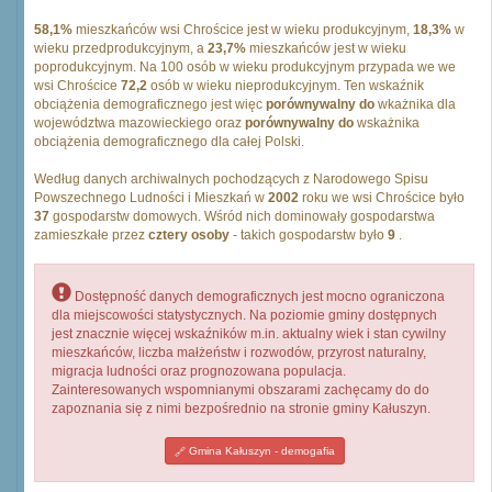
58,1%
mieszkańców wsi Chrościce jest w wieku produkcyjnym,
18,3%
w
wieku przedprodukcyjnym, a
23,7%
mieszkańców jest w wieku
poprodukcyjnym. Na 100 osób w wieku produkcyjnym przypada we we
wsi Chrościce
72,2
osób w wieku nieprodukcyjnym. Ten wskaźnik
obciążenia demograficznego jest więc
porównywalny do
wkażnika dla
województwa mazowieckiego oraz
porównywalny do
wskażnika
obciążenia demograficznego dla całej Polski.
Według danych archiwalnych pochodzących z Narodowego Spisu
Powszechnego Ludności i Mieszkań w
2002
roku we wsi Chrościce było
37
gospodarstw domowych. Wśród nich dominowały gospodarstwa
zamieszkałe przez
cztery osoby
- takich gospodarstw było
9
.
Dostępność danych demograficznych jest mocno ograniczona
dla miejscowości statystycznych. Na poziomie gminy dostępnych
jest znacznie więcej wskaźników m.in. aktualny wiek i stan cywilny
mieszkańców, liczba małżeństw i rozwodów, przyrost naturalny,
migracja ludności oraz prognozowana populacja.
Zainteresowanych wspomnianymi obszarami zachęcamy do do
zapoznania się z nimi bezpośrednio na stronie gminy Kałuszyn.
Gmina Kałuszyn - demogafia