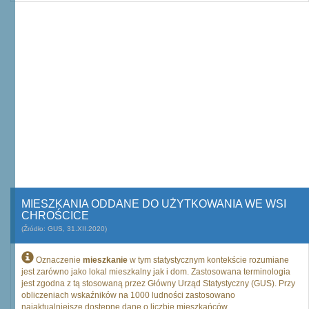
MIESZKANIA ODDANE DO UŻYTKOWANIA WE WSI
CHROŚCICE
(Źródło: GUS, 31.XII.2020)
Oznaczenie
mieszkanie
w tym statystycznym kontekście rozumiane
jest zarówno jako lokal mieszkalny jak i dom. Zastosowana terminologia
jest zgodna z tą stosowaną przez Główny Urząd Statystyczny (GUS). Przy
obliczeniach wskaźników na 1000 ludności zastosowano
najaktualniejsze dostępne dane o liczbie mieszkańców.