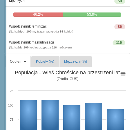
Mężczyźni
50
46,2%
53,8%
Współczynnik feminizacji
86
(Na każdych
100
mężczyzn przypada
86
kobiet)
Współczynnik maskulinizacji
116
(Na każde
100
kobiet przypada
116
mężczyzn)
Ogółem
Kobiety (%)
Mężczyźni (%)
Populacja - Wieś Chrościce na przestrzeni lat
(Źródło: GUS)
125
100
75