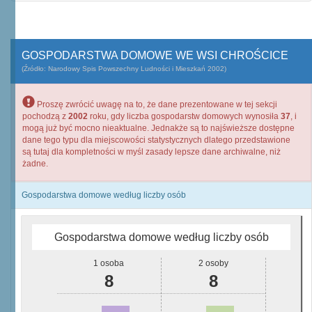
GOSPODARSTWA DOMOWE WE WSI CHROŚCICE
(Źródło: Narodowy Spis Powszechny Ludności i Mieszkań 2002)
Proszę zwrócić uwagę na to, że dane prezentowane w tej sekcji
pochodzą z
2002
roku, gdy liczba gospodarstw domowych wynosiła
37
, i
mogą już być mocno nieaktualne. Jednakże są to najświeższe dostępne
dane tego typu dla miejscowości statystycznych dlatego przedstawione
są tutaj dla kompletności w myśl zasady lepsze dane archiwalne, niż
żadne.
Gospodarstwa domowe według liczby osób
Gospodarstwa domowe według liczby osób
1 osoba
2 osoby
8
8