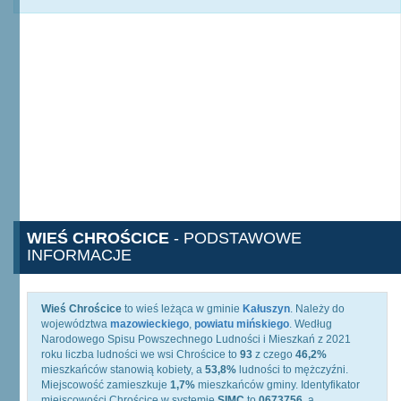
WIEŚ CHROŚCICE
- PODSTAWOWE
INFORMACJE
Wieś Chrościce
to wieś leżąca w gminie
Kałuszyn
. Należy do
województwa
mazowieckiego
,
powiatu mińskiego
. Według
Narodowego Spisu Powszechnego Ludności i Mieszkań z 2021
roku liczba ludności we wsi Chrościce to
93
z czego
46,2%
mieszkańców stanowią kobiety, a
53,8%
ludności to mężczyźni.
Miejscowość zamieszkuje
1,7%
mieszkańców gminy. Identyfikator
miejscowości Chrościce w systemie
SIMC
to
0673756
, a