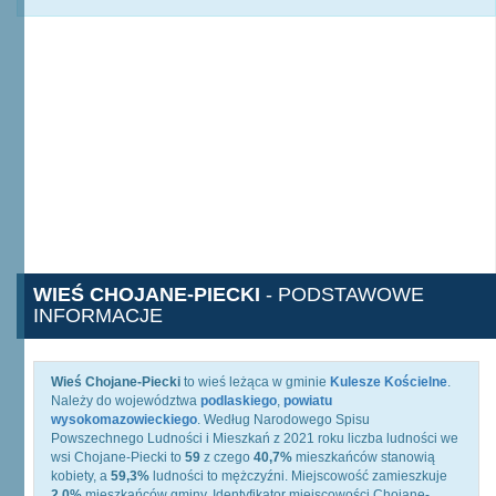
WIEŚ CHOJANE-PIECKI
- PODSTAWOWE
INFORMACJE
Wieś Chojane-Piecki
to wieś leżąca w gminie
Kulesze Kościelne
.
Należy do województwa
podlaskiego
,
powiatu
wysokomazowieckiego
. Według Narodowego Spisu
Powszechnego Ludności i Mieszkań z 2021 roku liczba ludności we
wsi Chojane-Piecki to
59
z czego
40,7%
mieszkańców stanowią
kobiety, a
59,3%
ludności to mężczyźni. Miejscowość zamieszkuje
2,0%
mieszkańców gminy. Identyfikator miejscowości Chojane-