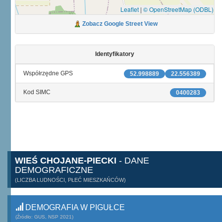
Leaflet
|
© OpenStreetMap (ODBL)
Zobacz Google Street View
Identyfikatory
Współrzędne GPS
52.998889
22.556389
Kod SIMC
0400283
WIEŚ CHOJANE-PIECKI
- DANE
DEMOGRAFICZNE
(LICZBA LUDNOŚCI, PŁEĆ MIESZKAŃCÓW)
DEMOGRAFIA W PIGUŁCE
(Źródło: GUS, NSP 2021)