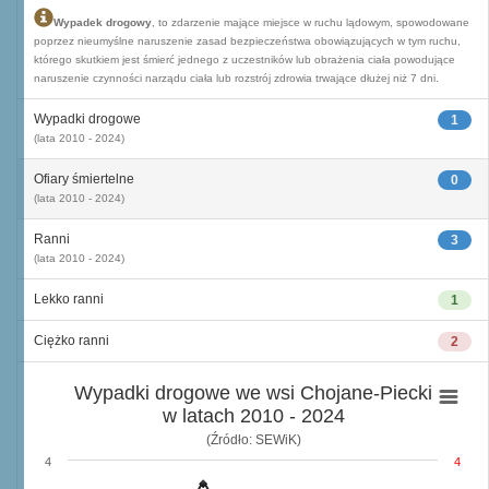
Wypadek drogowy
, to zdarzenie mające miejsce w ruchu lądowym, spowodowane
poprzez nieumyślne naruszenie zasad bezpieczeństwa obowiązujących w tym ruchu,
którego skutkiem jest śmierć jednego z uczestników lub obrażenia ciała powodujące
naruszenie czynności narządu ciała lub rozstrój zdrowia trwające dłużej niż 7 dni.
Wypadki drogowe
1
(lata 2010 - 2024)
Ofiary śmiertelne
0
(lata 2010 - 2024)
Ranni
3
(lata 2010 - 2024)
Lekko ranni
1
Ciężko ranni
2
Wypadki drogowe we wsi Chojane-Piecki
w latach 2010 - 2024
(Źródło: SEWiK)
4
4