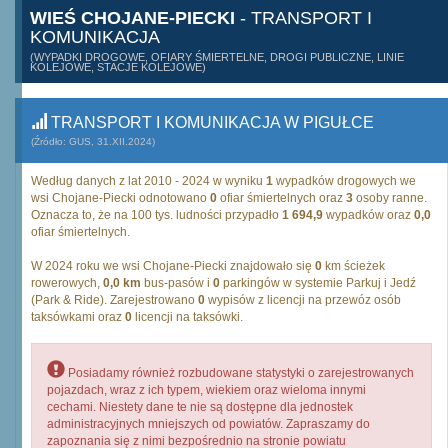
WIEŚ CHOJANE-PIECKI
- TRANSPORT I
KOMUNIKACJA
(WYPADKI DROGOWE, OFIARY ŚMIERTELNE, DROGI PUBLICZNE, LINIE
KOLEJOWE, STACJE KOLEJOWE)
TRANSPORT I KOMUNIKACJA W PIGUŁCE
(Źródło: GUS, 31.XII.2024)
Według danych z lat 2010 - 2024 w wyniku
1
wypadków drogowych we
wsi Chojane-Piecki odnotowano
0
ofiar śmiertelnych oraz
3
osoby ranne.
Oznacza to, że na 100 tys. ludności przypadło
1 694,9
wypadków oraz
0,0
ofiar śmiertelnych.
W 2024 roku we wsi Chojane-Piecki znajdowało się
0
km ścieżek
rowerowych,
0,0 km
bus-pasów i
0
parkingów w systemie Parkuj i Jedź
(Park & Ride). Zarejestrowano
0
wypisów z licencji na przewóz osób
taksówkami oraz
0
licencji na taksówki.
Posiadamy również rozbudowane statystyki o zarejestrowanych
pojazdach, wraz z ich typem, wiekiem oraz wieloma innymi
cechami. Niestety dane te nie są dostępne dla jednostek
administracyjnych mniejszych od powiatów. Zapraszamy do
zapoznania się z nimi bezpośrednio na stronie powiatu