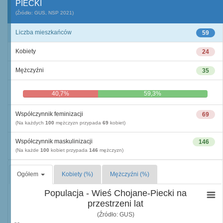
PIECKI
(Źródło: GUS, NSP 2021)
Liczba mieszkańców
59
Kobiety
24
Mężczyźni
35
40,7%
59,3%
Współczynnik feminizacji
69
(Na każdych
100
mężczyzn przypada
69
kobiet)
Współczynnik maskulinizacji
146
(Na każde
100
kobiet przypada
146
mężczyzn)
Ogółem
Kobiety (%)
Mężczyźni (%)
Populacja - Wieś Chojane-Piecki na
przestrzeni lat
(Źródło: GUS)