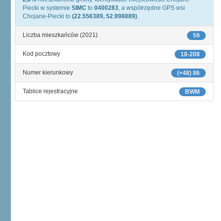
Piecki w systemie
SIMC
to
0400283
, a współrzędne GPS wsi
Chojane-Piecki to
(22.556389, 52.998889)
.
Liczba mieszkańców (2021)
59
Kod pocztowy
18-208
Numer kierunkowy
(+48) 86
Tablice rejestracyjne
BWM