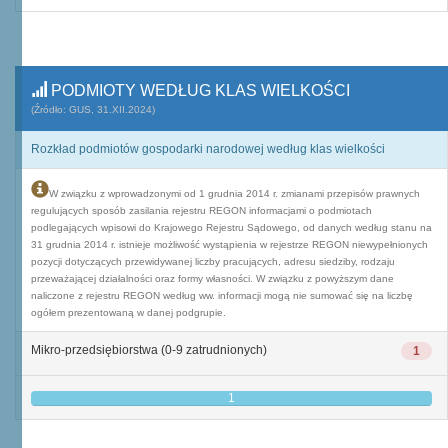
PODMIOTY WEDŁUG KLAS WIELKOŚCI
(Źródło: GUS, 31.XII.2024)
Rozkład podmiotów gospodarki narodowej według klas wielkości
W związku z wprowadzonymi od 1 grudnia 2014 r. zmianami przepisów prawnych
regulujących sposób zasilania rejestru REGON informacjami o podmiotach
podlegających wpisowi do Krajowego Rejestru Sądowego, od danych według stanu na
31 grudnia 2014 r. istnieje możliwość wystąpienia w rejestrze REGON niewypełnionych
pozycji dotyczących przewidywanej liczby pracujących, adresu siedziby, rodzaju
przeważającej działalności oraz formy własności. W związku z powyższym dane
naliczone z rejestru REGON według ww. informacji mogą nie sumować się na liczbę
ogółem prezentowaną w danej podgrupie.
Mikro-przedsiębiorstwa (0-9 zatrudnionych)
1
1