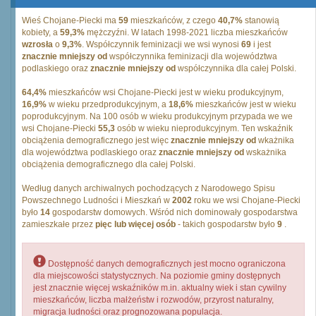
Wieś Chojane-Piecki ma
59
mieszkańców, z czego
40,7%
stanowią
kobiety, a
59,3%
mężczyźni. W latach 1998-2021 liczba mieszkańców
wzrosła
o
9,3%
. Współczynnik feminizacji we wsi wynosi
69
i jest
znacznie mniejszy od
współczynnika feminizacji dla województwa
podlaskiego oraz
znacznie mniejszy od
współczynnika dla całej Polski.
64,4%
mieszkańców wsi Chojane-Piecki jest w wieku produkcyjnym,
16,9%
w wieku przedprodukcyjnym, a
18,6%
mieszkańców jest w wieku
poprodukcyjnym. Na 100 osób w wieku produkcyjnym przypada we we
wsi Chojane-Piecki
55,3
osób w wieku nieprodukcyjnym. Ten wskaźnik
obciążenia demograficznego jest więc
znacznie mniejszy od
wkażnika
dla województwa podlaskiego oraz
znacznie mniejszy od
wskażnika
obciążenia demograficznego dla całej Polski.
Według danych archiwalnych pochodzących z Narodowego Spisu
Powszechnego Ludności i Mieszkań w
2002
roku we wsi Chojane-Piecki
było
14
gospodarstw domowych. Wśród nich dominowały gospodarstwa
zamieszkałe przez
pięc lub więcej osób
- takich gospodarstw było
9
.
Dostępność danych demograficznych jest mocno ograniczona
dla miejscowości statystycznych. Na poziomie gminy dostępnych
jest znacznie więcej wskaźników m.in. aktualny wiek i stan cywilny
mieszkańców, liczba małżeństw i rozwodów, przyrost naturalny,
migracja ludności oraz prognozowana populacja.