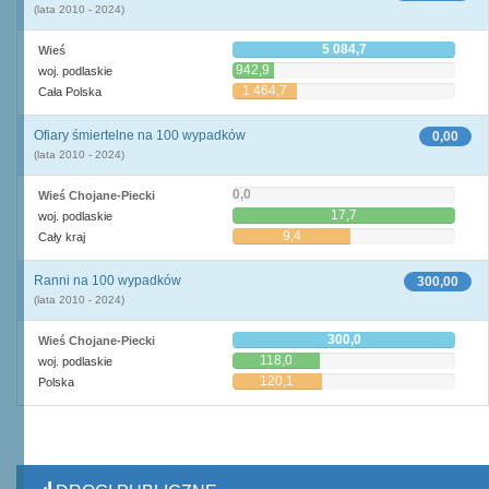
(lata 2010 - 2024)
5 084,7
Wieś
942,9
woj. podlaskie
1 464,7
Cała Polska
Ofiary śmiertelne na 100 wypadków
0,00
(lata 2010 - 2024)
0,0
Wieś Chojane-Piecki
17,7
woj. podlaskie
9,4
Cały kraj
Ranni na 100 wypadków
300,00
(lata 2010 - 2024)
300,0
Wieś Chojane-Piecki
118,0
woj. podlaskie
120,1
Polska