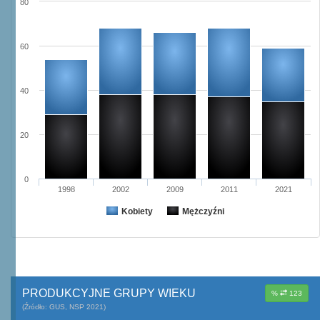
80
60
40
20
0
1998
2002
2009
2011
2021
Kobiety
Mężczyźni
PRODUKCYJNE GRUPY WIEKU
%
123
(Źródło: GUS, NSP 2021)