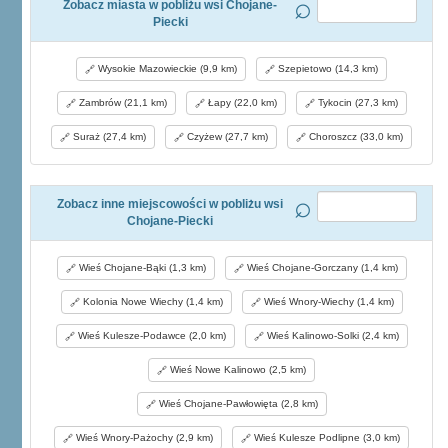
Zobacz miasta w pobliżu wsi Chojane-
Piecki
Wysokie Mazowieckie (9,9 km)
Szepietowo (14,3 km)
Zambrów (21,1 km)
Łapy (22,0 km)
Tykocin (27,3 km)
Suraż (27,4 km)
Czyżew (27,7 km)
Choroszcz (33,0 km)
Zobacz inne miejscowości w pobliżu wsi
Chojane-Piecki
Wieś Chojane-Bąki (1,3 km)
Wieś Chojane-Gorczany (1,4 km)
Kolonia Nowe Wiechy (1,4 km)
Wieś Wnory-Wiechy (1,4 km)
Wieś Kulesze-Podawce (2,0 km)
Wieś Kalinowo-Solki (2,4 km)
Wieś Nowe Kalinowo (2,5 km)
Wieś Chojane-Pawłowięta (2,8 km)
Wieś Wnory-Pażochy (2,9 km)
Wieś Kulesze Podlipne (3,0 km)