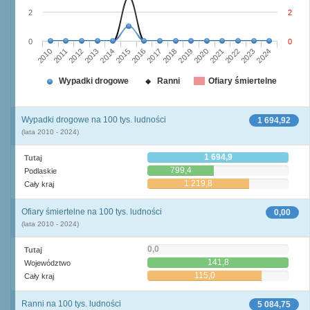
2
2
0
0
2010
2015
2020
2013
2018
2023
2011
2016
2021
2014
2019
2024
2012
2017
2022
Wypadki drogowe
Ranni
Ofiary śmiertelne
Wypadki drogowe na 100 tys. ludności
1 694,92
(lata 2010 - 2024)
1 694,9
Tutaj
799,4
Podlaskie
1 219,8
Cały kraj
Ofiary śmiertelne na 100 tys. ludności
0,00
(lata 2010 - 2024)
0,0
Tutaj
141,8
Województwo
115,0
Cały kraj
Ranni na 100 tys. ludności
5 084,75