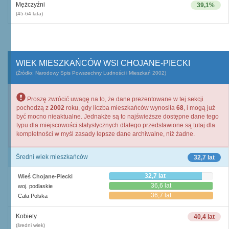
Mężczyźni
39,1%
(45-64 lata)
WIEK MIESZKAŃCÓW WSI CHOJANE-PIECKI
(Źródło: Narodowy Spis Powszechny Ludności i Mieszkań 2002)
Proszę zwrócić uwagę na to, że dane prezentowane w tej sekcji
pochodzą z
2002
roku, gdy liczba mieszkańców wynosiła
68
, i mogą już
być mocno nieaktualne. Jednakże są to najświeższe dostępne dane tego
typu dla miejscowości statystycznych dlatego przedstawione są tutaj dla
kompletności w myśl zasady lepsze dane archiwalne, niż żadne.
Średni wiek mieszkańców
32,7 lat
32,7 lat
Wieś Chojane-Piecki
36,6 lat
woj. podlaskie
36,7 lat
Cała Polska
Kobiety
40,4 lat
(średni wiek)