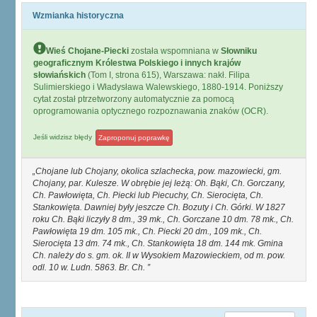
Wzmianka historyczna
Wieś Chojane-Piecki
została wspomniana w
Słowniku
geograficznym Królestwa Polskiego i innych krajów
słowiańskich
(Tom I, strona 615), Warszawa: nakł. Filipa
Sulimierskiego i Władysława Walewskiego, 1880-1914. Poniższy
cytat został ptrzetworzony automatycznie za pomocą
oprogramowania optycznego rozpoznawania znaków (OCR).
Jeśli widzisz błędy
Zaproponuj poprawkę
Chojane lub Chojany, okolica szlachecka, pow. mazowiecki, gm.
Chojany, par. Kulesze. W obrębie jej leżą: Oh. Bąki, Ch. Gorczany,
Ch. Pawłowięta, Ch. Piecki lub Piecuchy, Ch. Sierocięta, Ch.
Stankowięta. Dawniej były jeszcze Ch. Bozuty i Ch. Górki. W 1827
roku Ch. Bąki liczyły 8 dm., 39 mk., Ch. Gorczane 10 dm. 78 mk., Ch.
Pawłowięta 19 dm. 105 mk., Ch. Piecki 20 dm., 109 mk., Ch.
Sierocięta 13 dm. 74 mk., Ch. Stankowięta 18 dm. 144 mk. Gmina
Ch. należy do s. gm. ok. II w Wysokiem Mazowieckiem, od m. pow.
odl. 10 w. Ludn. 5863. Br. Ch.