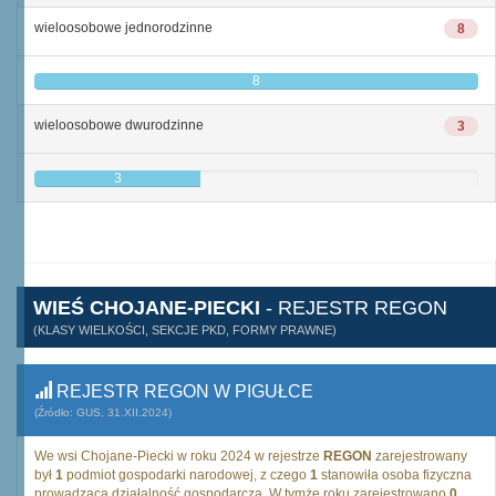
wieloosobowe jednorodzinne
8
8
wieloosobowe dwurodzinne
3
3
WIEŚ CHOJANE-PIECKI
- REJESTR REGON
(KLASY WIELKOŚCI, SEKCJE PKD, FORMY PRAWNE)
REJESTR REGON W PIGUŁCE
(Źródło: GUS, 31.XII.2024)
We wsi Chojane-Piecki w roku 2024 w rejestrze
REGON
zarejestrowany
był
1
podmiot gospodarki narodowej, z czego
1
stanowiła osoba fizyczna
prowadząca działalność gospodarczą. W tymże roku zarejestrowano
0