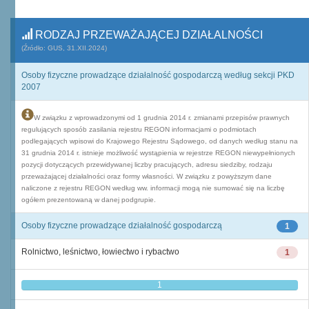
RODZAJ PRZEWAŻAJĄCEJ DZIAŁALNOŚCI
(Źródło: GUS, 31.XII.2024)
Osoby fizyczne prowadzące działalność gospodarczą według sekcji PKD
2007
W związku z wprowadzonymi od 1 grudnia 2014 r. zmianami przepisów prawnych
regulujących sposób zasilania rejestru REGON informacjami o podmiotach
podlegających wpisowi do Krajowego Rejestru Sądowego, od danych według stanu na
31 grudnia 2014 r. istnieje możliwość wystąpienia w rejestrze REGON niewypełnionych
pozycji dotyczących przewidywanej liczby pracujących, adresu siedziby, rodzaju
przeważającej działalności oraz formy własności. W związku z powyższym dane
naliczone z rejestru REGON według ww. informacji mogą nie sumować się na liczbę
ogółem prezentowaną w danej podgrupie.
Osoby fizyczne prowadzące działalność gospodarczą
1
Rolnictwo, leśnictwo, łowiectwo i rybactwo
1
1