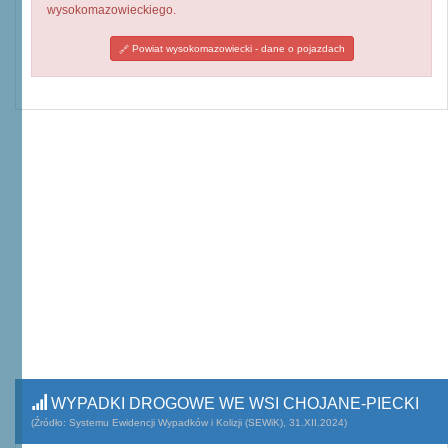
wysokomazowieckiego.
Powiat wysokomazowiecki - dane o pojazdach
WYPADKI DROGOWE WE WSI CHOJANE-PIECKI
(Źródło: Systemu Ewidencji Wypadków i Kolizji (SEWiK), 31.XII.2024)