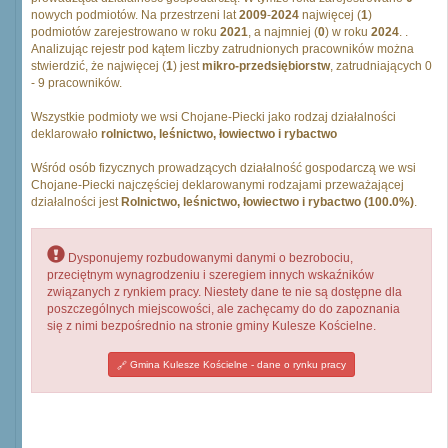
nowych podmiotów. Na przestrzeni lat
2009
-
2024
najwięcej (
1
)
podmiotów zarejestrowano w roku
2021
, a najmniej (
0
) w roku
2024
. .
Analizując rejestr pod kątem liczby zatrudnionych pracowników można
stwierdzić, że najwięcej (
1
) jest
mikro-przedsiębiorstw
, zatrudniających 0
- 9 pracowników.
Wszystkie podmioty we wsi Chojane-Piecki jako rodzaj działalności
deklarowało
rolnictwo, leśnictwo, łowiectwo i rybactwo
Wśród osób fizycznych prowadzących działalność gospodarczą we wsi
Chojane-Piecki najczęściej deklarowanymi rodzajami przeważającej
działalności jest
Rolnictwo, leśnictwo, łowiectwo i rybactwo (100.0%)
.
Dysponujemy rozbudowanymi danymi o bezrobociu,
przeciętnym wynagrodzeniu i szeregiem innych wskaźników
związanych z rynkiem pracy. Niestety dane te nie są dostępne dla
poszczególnych miejscowości, ale zachęcamy do do zapoznania
się z nimi bezpośrednio na stronie gminy Kulesze Kościelne.
Gmina Kulesze Kościelne - dane o rynku pracy