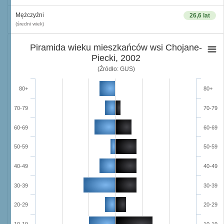
Mężczyźni
26,6 lat
(średni wiek)
Piramida wieku mieszkańców wsi Chojane-
Piecki, 2002
(Źródło: GUS)
80+
80+
70-79
70-79
60-69
60-69
50-59
50-59
40-49
40-49
30-39
30-39
20-29
20-29