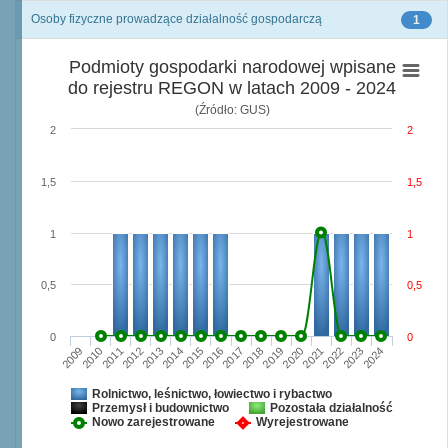
Osoby fizyczne prowadzące działalność gospodarczą
1
Podmioty gospodarki narodowej wpisane
do rejestru REGON w latach 2009 - 2024
(Źródło: GUS)
2
2
1,5
1,5
1
1
0,5
0,5
0
0
2009
2010
2011
2012
2013
2014
2015
2016
2017
2018
2019
2020
2021
2022
2023
2024
Rolnictwo, leśnictwo, łowiectwo i rybactwo
Przemysł i budownictwo
Pozostała działalność
Nowo zarejestrowane
Wyrejestrowane