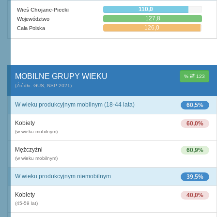
110,0
Wieś Chojane-Piecki
127,8
Województwo
126,0
Cała Polska
MOBILNE GRUPY WIEKU
%
123
(Źródło: GUS, NSP 2021)
W wieku produkcyjnym mobilnym (18-44 lata)
60,5%
Kobiety
60,0%
(w wieku mobilnym)
Mężczyźni
60,9%
(w wieku mobilnym)
W wieku produkcyjnym niemobilnym
39,5%
Kobiety
40,0%
(45-59 lat)