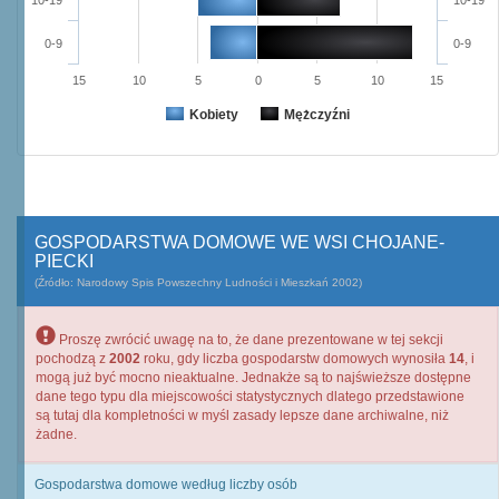
10-19
10-19
0-9
0-9
15
10
5
0
5
10
15
Kobiety
Mężczyźni
GOSPODARSTWA DOMOWE WE WSI CHOJANE-
PIECKI
(Źródło: Narodowy Spis Powszechny Ludności i Mieszkań 2002)
Proszę zwrócić uwagę na to, że dane prezentowane w tej sekcji
pochodzą z
2002
roku, gdy liczba gospodarstw domowych wynosiła
14
, i
mogą już być mocno nieaktualne. Jednakże są to najświeższe dostępne
dane tego typu dla miejscowości statystycznych dlatego przedstawione
są tutaj dla kompletności w myśl zasady lepsze dane archiwalne, niż
żadne.
Gospodarstwa domowe według liczby osób