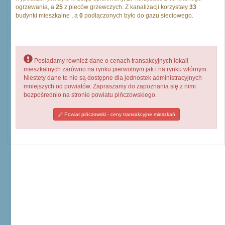
ogrzewania, a
25
z pieców grzewczych. Z kanalizacji korzystały
33
budynki mieszkalne , a
0
podłączonych było do gazu sieciowego.
Posiadamy również dane o cenach transakcyjnych lokali
mieszkalnych zarówno na rynku pierwotnym jak i na rynku wtórnym.
Niestety dane te nie są dostępne dla jednostek administracyjnych
mniejszych od powiatów. Zapraszamy do zapoznania się z nimi
bezpośrednio na stronie powiatu pińczowskiego.
Powiat pińczowski - ceny transakcyjne mieszkań