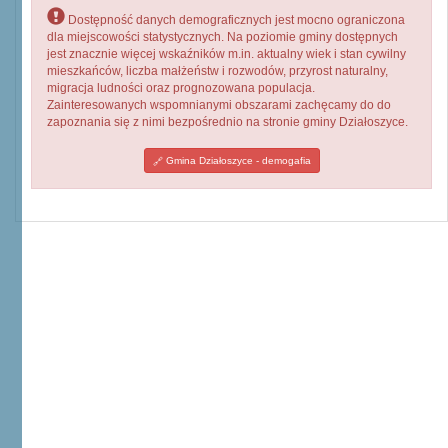
Dostępność danych demograficznych jest mocno ograniczona
dla miejscowości statystycznych. Na poziomie gminy dostępnych
jest znacznie więcej wskaźników m.in. aktualny wiek i stan cywilny
mieszkańców, liczba małżeństw i rozwodów, przyrost naturalny,
migracja ludności oraz prognozowana populacja.
Zainteresowanych wspomnianymi obszarami zachęcamy do do
zapoznania się z nimi bezpośrednio na stronie gminy Działoszyce.
Gmina Działoszyce - demogafia