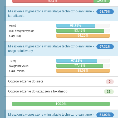
83,3%
16,7%
Mieszkania wyposażone w instalacje techniczno-sanitarne -
68,75%
kanalizacja
68,75%
Wieś
83,49%
woj. świętokrzyskie
94,20%
Cały kraj
Mieszkania wyposażone w instalacje techniczno-sanitarne -
67,31%
ustęp spłukiwany
67,31%
Tutaj
77,43%
świętokrzyskie
88,08%
Cała Polska
Odprowadzenie do sieci
0
Odprowadzenie do urządzenia lokalnego
35
0,0%
100,0%
Mieszkania wyposażone w instalacje techniczno-sanitarne -
51,92%