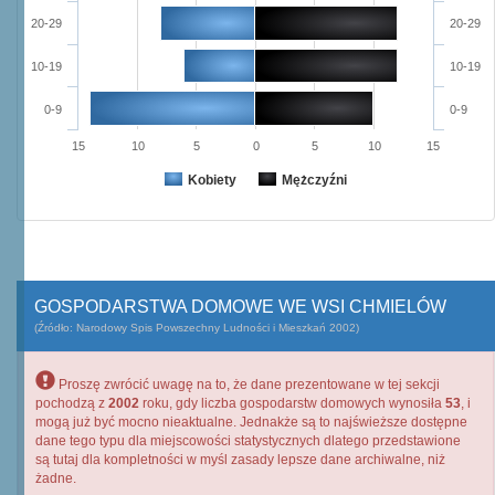
20-29
20-29
10-19
10-19
0-9
0-9
15
10
5
0
5
10
15
Kobiety
Mężczyźni
GOSPODARSTWA DOMOWE WE WSI CHMIELÓW
(Źródło: Narodowy Spis Powszechny Ludności i Mieszkań 2002)
Proszę zwrócić uwagę na to, że dane prezentowane w tej sekcji
pochodzą z
2002
roku, gdy liczba gospodarstw domowych wynosiła
53
, i
mogą już być mocno nieaktualne. Jednakże są to najświeższe dostępne
dane tego typu dla miejscowości statystycznych dlatego przedstawione
są tutaj dla kompletności w myśl zasady lepsze dane archiwalne, niż
żadne.