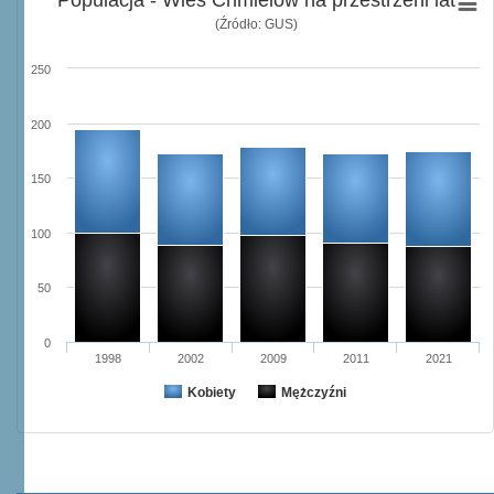
Populacja - Wieś Chmielów na przestrzeni lat
(Źródło: GUS)
250
200
150
100
50
0
1998
2002
2009
2011
2021
Kobiety
Mężczyźni