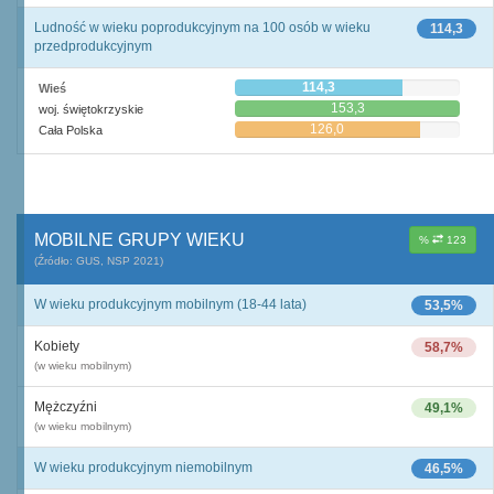
Ludność w wieku poprodukcyjnym na 100 osób w wieku
114,3
przedprodukcyjnym
114,3
Wieś
153,3
woj. świętokrzyskie
126,0
Cała Polska
MOBILNE GRUPY WIEKU
%
123
(Źródło: GUS, NSP 2021)
W wieku produkcyjnym mobilnym (18-44 lata)
53,5%
Kobiety
58,7%
(w wieku mobilnym)
Mężczyźni
49,1%
(w wieku mobilnym)
W wieku produkcyjnym niemobilnym
46,5%