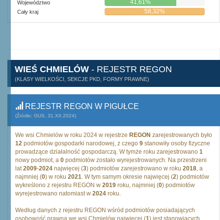
41,61%
Województwo
58,32%
Cały kraj
WIEŚ CHMIELÓW
- REJESTR REGON
(KLASY WIELKOŚCI, SEKCJE PKD, FORMY PRAWNE)
REJESTR REGON W PIGUŁCE
(Źródło: GUS, 31.XII.2024)
We wsi Chmielów w roku 2024 w rejestrze
REGON
zarejestrowanych było
12
podmiotów gospodarki narodowej, z czego
9
stanowiły osoby fizyczne
prowadzące działalność gospodarczą. W tymże roku zarejestrowano
1
nowy podmiot, a
0
podmiotów zostało wyrejestrowanych. Na przestrzeni
lat
2009
-
2024
najwięcej (
3
) podmiotów zarejestrowano w roku
2018
, a
najmniej (
0
) w roku
2021
. W tym samym okresie najwięcej (
2
) podmiotów
wykreślono z rejestru REGON w
2019
roku, najmniej (
0
) podmiotów
wyrejestrowano natomiast w
2024
roku.
Według danych z rejestru REGON wśród podmiotów posiadających
osobowość prawną we wsi Chmielów najwięcej (
1
) jest stanowiących