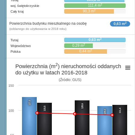
Tutaj
2
111,4 m
woj. świętokrzyskie
2
90,3 m
Cały kraj
2
Powierzchnia budynku mieszkalnego na osobę
0,63 m
(oddanego do użytkowania w 2018 roku)
2
0,63 m
Tutaj
2
0,29 m
Województwo
2
0,44 m
Polska
2
Powierzchnia (m
) nieruchomości oddanych
do użytku w latach 2016-2018
(Źródło: GUS)
150
127,0
120,6
115,5
111,4
109,0
100