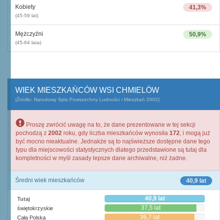
Kobiety
41,3%
(45-59 lat)
Mężczyźni
50,9%
(45-64 lata)
WIEK MIESZKAŃCÓW WSI CHMIELÓW
(Źródło: Narodowy Spis Powszechny Ludności i Mieszkań 2002)
Proszę zwrócić uwagę na to, że dane prezentowane w tej sekcji
pochodzą z
2002
roku, gdy liczba mieszkańców wynosiła
172
, i mogą już
być mocno nieaktualne. Jednakże są to najświeższe dostępne dane tego
typu dla miejscowości statystycznych dlatego przedstawione są tutaj dla
kompletności w myśl zasady lepsze dane archiwalne, niż żadne.
Średni wiek mieszkańców
40,9 lat
40,9 lat
Tutaj
37,5 lat
świętokrzyskie
36,7 lat
Cała Polska