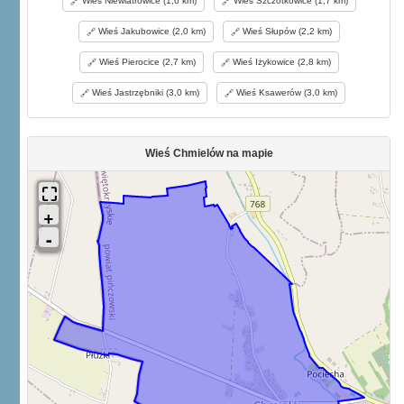
Wieś Niewiatrowice (1,6 km)
Wieś Szczotkowice (1,7 km)
Wieś Jakubowice (2,0 km)
Wieś Słupów (2,2 km)
Wieś Pierocice (2,7 km)
Wieś Iżykowice (2,8 km)
Wieś Jastrzębniki (3,0 km)
Wieś Ksawerów (3,0 km)
Wieś Chmielów na mapie