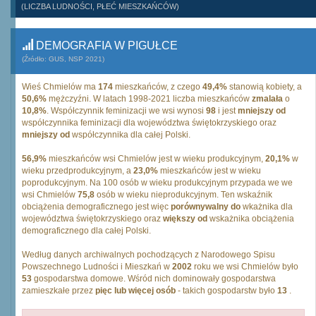
(LICZBA LUDNOŚCI, PŁEĆ MIESZKAŃCÓW)
DEMOGRAFIA W PIGUŁCE
(Źródło: GUS, NSP 2021)
Wieś Chmielów ma
174
mieszkańców, z czego
49,4%
stanowią kobiety, a
50,6%
mężczyźni. W latach 1998-2021 liczba mieszkańców
zmalała
o
10,8%
. Współczynnik feminizacji we wsi wynosi
98
i jest
mniejszy od
współczynnika feminizacji dla województwa świętokrzyskiego oraz
mniejszy od
współczynnika dla całej Polski.
56,9%
mieszkańców wsi Chmielów jest w wieku produkcyjnym,
20,1%
w
wieku przedprodukcyjnym, a
23,0%
mieszkańców jest w wieku
poprodukcyjnym. Na 100 osób w wieku produkcyjnym przypada we we
wsi Chmielów
75,8
osób w wieku nieprodukcyjnym. Ten wskaźnik
obciążenia demograficznego jest więc
porównywalny do
wkażnika dla
województwa świętokrzyskiego oraz
większy od
wskażnika obciążenia
demograficznego dla całej Polski.
Według danych archiwalnych pochodzących z Narodowego Spisu
Powszechnego Ludności i Mieszkań w
2002
roku we wsi Chmielów było
53
gospodarstwa domowe. Wśród nich dominowały gospodarstwa
zamieszkałe przez
pięc lub więcej osób
- takich gospodarstw było
13
.