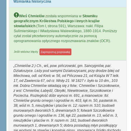
Wzmianka historyczna
Wieś Chmielów
została wspomniana w
Słowniku
geograficznym Królestwa Polskiego i innych krajów
słowiańskich
(Tom I, strona 591), Warszawa: nakł. Filipa
Sulimierskiego i Władysława Walewskiego, 1880-1914. Poniższy
cytat został ptrzetworzony automatycznie za pomocą
oprogramowania optycznego rozpoznawania znaków (OCR).
Jeśli widzisz błędy
Zaproponuj poprawkę
Chmielów 2.) Ch., wś, pow. pińczowski, gm. Sancygniów, par.
Działoszyce. Leży pod samymi Działoszycami, przy drodze bitej od
Miechowa, odl. od Kielc w. 56, od Pińczowa 21, od Książa W T ielk.
17, od Zawiercia 67, od rz. Wisły 21. W 1827 r. było tu 10 dm., 103
mk. Dobra Chmielów składają się z folw.: Chmielów i Szczotkowice,
z wsi: Chmielów, Łabędź, Obrytki, Niewitrowice, Szczotkowice i
Pociecha. Rozległość dóbr wynosi m. 691, a mianowicie: fol.
Chmielów gruntu ornego i ogrodów m. 403, łąk m. 50, pastwisk m.
38, wód m. 5, nieużytków i placów m. 12: razem m. 510; budowli
murowanych dworskich 5, drewnianych 5; folwark Szczotkowice
gruntu ornego i ogrodów m. 136, łąk 22, pastwisk m. 13, wód m. 3,
nieużytków i placów m. 9: razem m. 181; budowli dworskich
murowanych 1, drewnianych 5; dobra posiadają młyn posiłkujący
się wodami ze stawów i kopalnię gipsu, stanowiącą źródło dochodu.