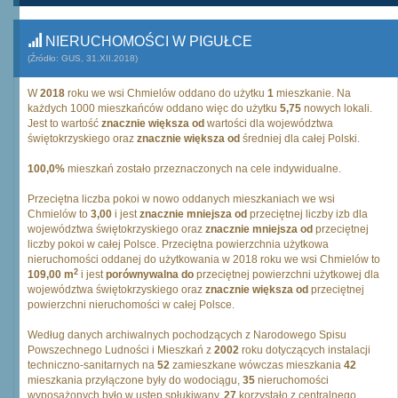
NIERUCHOMOŚCI W PIGUŁCE
(Źródło: GUS, 31.XII.2018)
W
2018
roku we wsi Chmielów oddano do użytku
1
mieszkanie. Na
każdych 1000 mieszkańców oddano więc do użytku
5,75
nowych lokali.
Jest to wartość
znacznie większa od
wartości dla województwa
świętokrzyskiego oraz
znacznie większa od
średniej dla całej Polski.
100,0%
mieszkań zostało przeznaczonych na cele indywidualne.
Przeciętna liczba pokoi w nowo oddanych mieszkaniach we wsi
Chmielów to
3,00
i jest
znacznie mniejsza od
przeciętnej liczby izb dla
województwa świętokrzyskiego oraz
znacznie mniejsza od
przeciętnej
liczby pokoi w całej Polsce. Przeciętna powierzchnia użytkowa
nieruchomości oddanej do użytkowania w 2018 roku we wsi Chmielów to
2
109,00 m
i jest
porównywalna do
przeciętnej powierzchni użytkowej dla
województwa świętokrzyskiego oraz
znacznie większa od
przeciętnej
powierzchni nieruchomości w całej Polsce.
Według danych archiwalnych pochodzących z Narodowego Spisu
Powszechnego Ludności i Mieszkań z
2002
roku dotyczących instalacji
techniczno-sanitarnych na
52
zamieszkane wówczas mieszkania
42
mieszkania przyłączone były do wodociągu,
35
nieruchomości
wyposażonych było w ustęp spłukiwany,
27
korzystało z centralnego