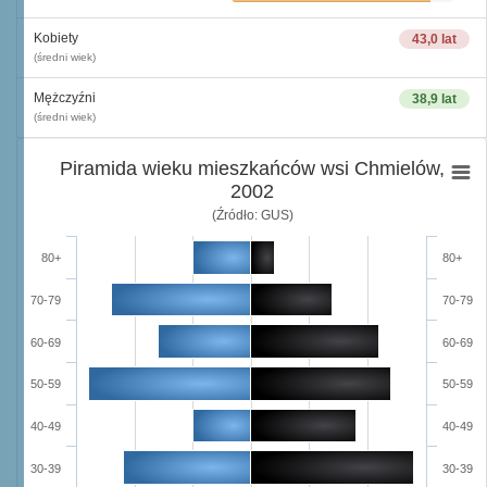
Kobiety
43,0 lat
(średni wiek)
Mężczyźni
38,9 lat
(średni wiek)
Piramida wieku mieszkańców wsi Chmielów,
2002
(Źródło: GUS)
80+
80+
70-79
70-79
60-69
60-69
50-59
50-59
40-49
40-49
30-39
30-39