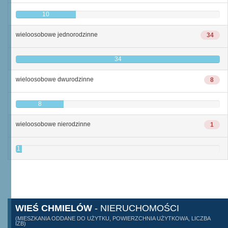
10
wieloosobowe jednorodzinne
34
34
wieloosobowe dwurodzinne
8
8
wieloosobowe nierodzinne
1
1
WIEŚ CHMIELÓW
- NIERUCHOMOŚCI
(MIESZKANIA ODDANE DO UŻYTKU, POWIERZCHNIA UŻYTKOWA, LICZBA
IZB)