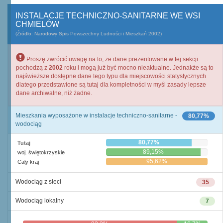
INSTALACJE TECHNICZNO-SANITARNE WE WSI
CHMIELÓW
(Źródło: Narodowy Spis Powszechny Ludności i Mieszkań 2002)
Proszę zwrócić uwagę na to, że dane prezentowane w tej sekcji
pochodzą z
2002
roku i mogą już być mocno nieaktualne. Jednakże są to
najświeższe dostępne dane tego typu dla miejscowości statystycznych
dlatego przedstawione są tutaj dla kompletności w myśl zasady lepsze
dane archiwalne, niż żadne.
Mieszkania wyposażone w instalacje techniczno-sanitarne -
80,77%
wodociąg
80,77%
Tutaj
89,15%
woj. świętokrzyskie
95,62%
Cały kraj
Wodociąg z sieci
35
Wodociąg lokalny
7