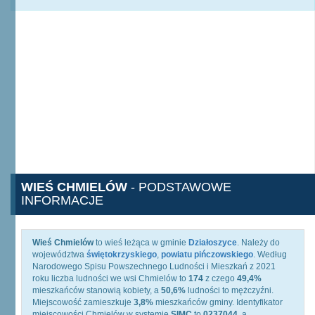
WIEŚ CHMIELÓW
- PODSTAWOWE
INFORMACJE
Wieś Chmielów
to wieś leżąca w gminie
Działoszyce
. Należy do
województwa
świętokrzyskiego
,
powiatu pińczowskiego
. Według
Narodowego Spisu Powszechnego Ludności i Mieszkań z 2021
roku liczba ludności we wsi Chmielów to
174
z czego
49,4%
mieszkańców stanowią kobiety, a
50,6%
ludności to mężczyźni.
Miejscowość zamieszkuje
3,8%
mieszkańców gminy. Identyfikator
miejscowości Chmielów w systemie
SIMC
to
0237044
, a