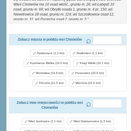
Wieś Chmielów ma 10 osad włość., gruntu m. 26; wś Łabędź 10
osad, gruntu m. 69; wś Obrytki osada 1, gruntu m. 4 pr. 150; wś
Niewitrowice 28 osad, gruntu m. 119; wś Szczotkowice osad 12,
gruntu m. 31; wś Pociecha osad 2, gruntu m. 5.
Zobacz miasta w pobliżu wsi Chmielów
Działoszyce (1,2 km)
Skalbmierz (7,1 km)
Kazimierza Wielka (16,0 km)
Książ Wielki (16,1 km)
Wodzisław (19,8 km)
Proszowice (20,0 km)
Pińczów (21,5 km)
Miechów (22,0 km)
Zobacz inne miejscowości w pobliżu wsi
Chmielów
Wieś Jazdowice (1,1 km)
Wieś Dziekanowice (1,5 km)