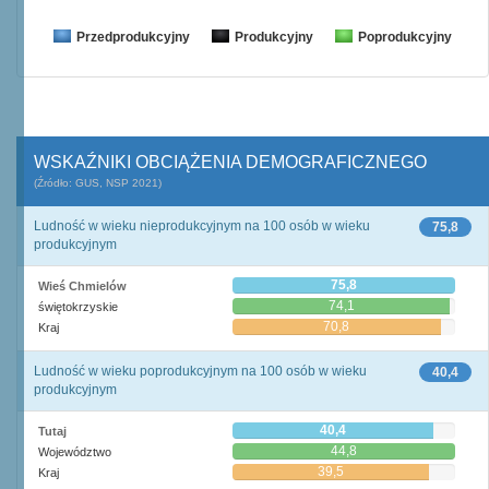
Przedprodukcyjny
Produkcyjny
Poprodukcyjny
WSKAŹNIKI OBCIĄŻENIA DEMOGRAFICZNEGO
(Źródło: GUS, NSP 2021)
Ludność w wieku nieprodukcyjnym na 100 osób w wieku
75,8
produkcyjnym
75,8
Wieś Chmielów
74,1
świętokrzyskie
70,8
Kraj
Ludność w wieku poprodukcyjnym na 100 osób w wieku
40,4
produkcyjnym
40,4
Tutaj
44,8
Województwo
39,5
Kraj