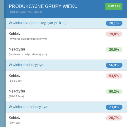
PRODUKCYJNE GRUPY WIEKU
%
123
(Źródło: GUS, NSP 2021)
W wieku przedprodukcyjnym (<18 lat)
20,1%
Kobiety
19,8%
(w wieku przedprodukcyjnym)
Mężczyźni
20,5%
(w wieku przedprodukcyjnym)
W wieku produkcyjnym
56,9%
Kobiety
53,5%
(18-59 lat)
Mężczyźni
60,2%
(18-64 lata)
W wieku poprodukcyjnym
23,0%
Kobiety
26,7%
(59+ lat)