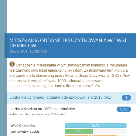
MIESZKANIA ODDANE DO UŻYTKOWANIA WE WSI
CHMIELÓW
(Źródło: GUS, 31.XII.2018)
Oznaczenie
mieszkanie
w tym statystycznym kontekście rozumiane
jest zarówno jako lokal mieszkalny jak i dom. Zastosowana terminologia
jest zgodna z tą stosowaną przez Główny Urząd Statystyczny (GUS). Przy
obliczeniach wskaźników na 1000 ludności zastosowano
najaktualniejsze dostępne dane o liczbie mieszkańców.
Liczba nieruchomości oddanych do użytkowania w 2018 roku
1
Liczba mieszkań na 1000 mieszkańców
5,75
(oddanych do użytkowania w 2018 roku)
5,75
Wieś Chmielów
2,62
woj. świętokrzyskie