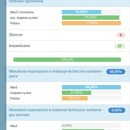
centralne ogrzewanie
51,92%
Wieś Chmielów
75,54%
woj. świętokrzyskie
77,80%
Polska
Zbiorcze
0
Indywidualne
27
0,0%
100,0%
Mieszkania wyposażone w instalacje techniczno-sanitarne -
48,08%
piece
48,08%
Wieś
23,86%
świętokrzyskie
20,91%
Polska
Mieszkania wyposażone w instalacje techniczno-sanitarne -
0,00%
gaz sieciowy
0,00%
Wieś