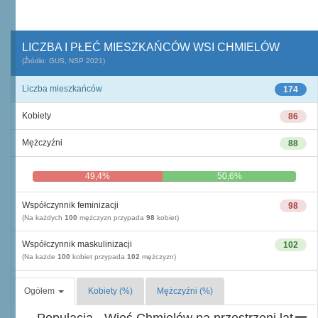
LICZBA I PŁEĆ MIESZKAŃCÓW WSI CHMIELÓW
(Źródło: GUS, NSP 2021)
Liczba mieszkańców
174
Kobiety
86
Mężczyźni
88
49,4%
50,6%
Współczynnik feminizacji
98
(Na każdych
100
mężczyzn przypada
98
kobiet)
Współczynnik maskulinizacji
102
(Na każde
100
kobiet przypada
102
mężczyzn)
Ogółem
Kobiety (%)
Mężczyźni (%)