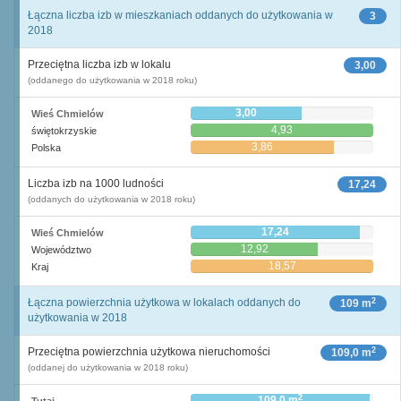
Łączna liczba izb w mieszkaniach oddanych do użytkowania w
3
2018
Przeciętna liczba izb w lokalu
3,00
(oddanego do użytkowania w 2018 roku)
3,00
Wieś Chmielów
4,93
świętokrzyskie
3,86
Polska
Liczba izb na 1000 ludności
17,24
(oddanych do użytkowania w 2018 roku)
17,24
Wieś Chmielów
12,92
Województwo
18,57
Kraj
2
Łączna powierzchnia użytkowa w lokalach oddanych do
109 m
użytkowania w 2018
2
Przeciętna powierzchnia użytkowa nieruchomości
109,0 m
(oddanej do użytkowania w 2018 roku)
2
109,0 m