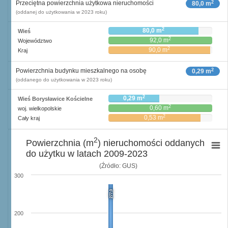
2
Przeciętna powierzchnia użytkowa nieruchomości
80,0 m
(oddanej do użytkowania w 2023 roku)
2
80,0 m
Wieś
2
92,0 m
Województwo
2
90,0 m
Kraj
2
Powierzchnia budynku mieszkalnego na osobę
0,29 m
(oddanego do użytkowania w 2023 roku)
2
0,29 m
Wieś Borysławice Kościelne
2
0,60 m
woj. wielkopolskie
2
0,53 m
Cały kraj
2
Powierzchnia (m
) nieruchomości oddanych
do użytku w latach 2009-2023
(Źródło: GUS)
300
277,0
200