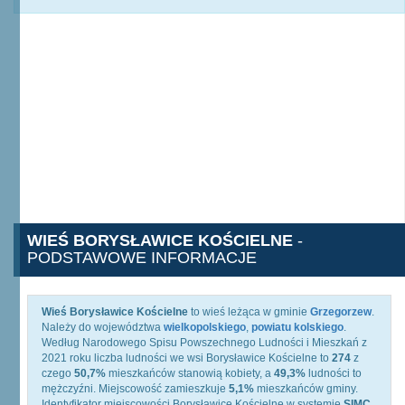
WIEŚ BORYSŁAWICE KOŚCIELNE
-
PODSTAWOWE INFORMACJE
Wieś Borysławice Kościelne
to wieś leżąca w gminie
Grzegorzew
.
Należy do województwa
wielkopolskiego
,
powiatu kolskiego
.
Według Narodowego Spisu Powszechnego Ludności i Mieszkań z
2021 roku liczba ludności we wsi Borysławice Kościelne to
274
z
czego
50,7%
mieszkańców stanowią kobiety, a
49,3%
ludności to
mężczyźni. Miejscowość zamieszkuje
5,1%
mieszkańców gminy.
Identyfikator miejscowości Borysławice Kościelne w systemie
SIMC