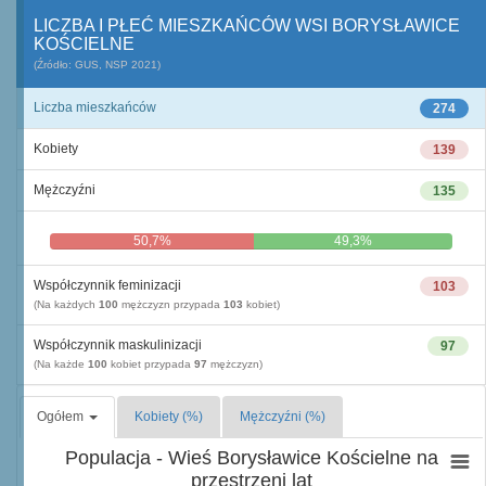
LICZBA I PŁEĆ MIESZKAŃCÓW WSI BORYSŁAWICE
KOŚCIELNE
(Źródło: GUS, NSP 2021)
Liczba mieszkańców
274
Kobiety
139
Mężczyźni
135
50,7%
49,3%
Współczynnik feminizacji
103
(Na każdych
100
mężczyzn przypada
103
kobiet)
Współczynnik maskulinizacji
97
(Na każde
100
kobiet przypada
97
mężczyzn)
Ogółem
Kobiety (%)
Mężczyźni (%)
Populacja - Wieś Borysławice Kościelne na
przestrzeni lat