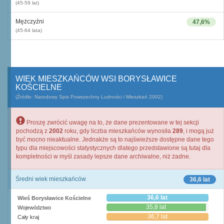
(45-59 lat)
Mężczyźni
47,6%
(45-64 lata)
WIEK MIESZKAŃCÓW WSI BORYSŁAWICE
KOŚCIELNE
(Źródło: Narodowy Spis Powszechny Ludności i Mieszkań 2002)
Proszę zwrócić uwagę na to, że dane prezentowane w tej sekcji
pochodzą z
2002
roku, gdy liczba mieszkańców wynosiła
289
, i mogą już
być mocno nieaktualne. Jednakże są to najświeższe dostępne dane tego
typu dla miejscowości statystycznych dlatego przedstawione są tutaj dla
kompletności w myśl zasady lepsze dane archiwalne, niż żadne.
Średni wiek mieszkańców
36,6 lat
36,6 lat
Wieś Borysławice Kościelne
35,8 lat
Województwo
36,7 lat
Cały kraj