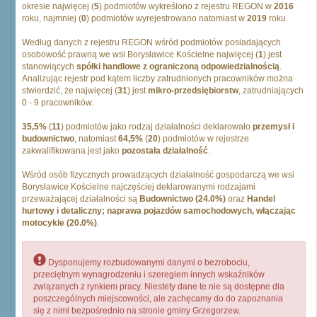
okresie najwięcej (
5
) podmiotów wykreślono z rejestru REGON w
2016
roku, najmniej (
0
) podmiotów wyrejestrowano natomiast w
2019
roku.
Według danych z rejestru REGON wśród podmiotów posiadających
osobowość prawną we wsi Borysławice Kościelne najwięcej (
1
) jest
stanowiących
spółki handlowe z ograniczoną odpowiedzialnością
.
Analizując rejestr pod kątem liczby zatrudnionych pracowników można
stwierdzić, że najwięcej (
31
) jest
mikro-przedsiębiorstw
, zatrudniających
0 - 9 pracowników.
35,5%
(
11
) podmiotów jako rodzaj działalności deklarowało
przemysł i
budownictwo
, natomiast
64,5%
(
20
) podmiotów w rejestrze
zakwalifikowana jest jako
pozostała działalność
.
Wśród osób fizycznych prowadzących działalność gospodarczą we wsi
Borysławice Kościelne najczęściej deklarowanymi rodzajami
przeważającej działalności są
Budownictwo (24.0%)
oraz
Handel
hurtowy i detaliczny; naprawa pojazdów samochodowych, włączając
motocykle (20.0%)
.
Dysponujemy rozbudowanymi danymi o bezrobociu,
przeciętnym wynagrodzeniu i szeregiem innych wskaźników
związanych z rynkiem pracy. Niestety dane te nie są dostępne dla
poszczególnych miejscowości, ale zachęcamy do do zapoznania
się z nimi bezpośrednio na stronie gminy Grzegorzew.