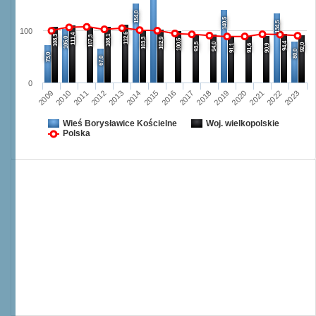
154,0
140,5
134,5
100
112,6
111,4
108,3
108,1
107,3
105,0
103,3
102,9
100,5
94,4
93,5
94,0
92,0
91,1
91,6
90,9
80,0
73,0
67,0
0
2012
2019
2023
2015
2011
2018
2022
2014
2010
2017
2021
2013
2009
2016
2020
Wieś Borysławice Kościelne
Woj. wielkopolskie
Polska