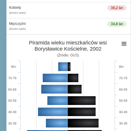
Kobiety
38,2 lat
(średni wiek)
Mężczyźni
34,8 lat
(średni wiek)
Piramida wieku mieszkańców wsi
Borysławice Kościelne, 2002
(Źródło: GUS)
80+
80+
70-79
70-79
60-69
60-69
50-59
50-59
40-49
40-49
30-39
30-39