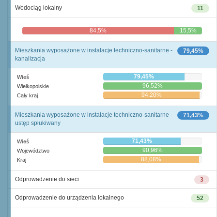
Wodociąg lokalny
11
84,5%
15,5%
Mieszkania wyposażone w instalacje techniczno-sanitarne -
79,45%
kanalizacja
79,45%
Wieś
96,52%
Wielkopolskie
94,20%
Cały kraj
Mieszkania wyposażone w instalacje techniczno-sanitarne -
71,43%
ustęp spłukiwany
71,43%
Wieś
90,96%
Województwo
88,08%
Kraj
Odprowadzenie do sieci
3
Odprowadzenie do urządzenia lokalnego
52