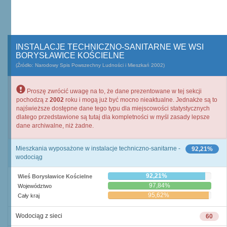
INSTALACJE TECHNICZNO-SANITARNE WE WSI
BORYSŁAWICE KOŚCIELNE
(Źródło: Narodowy Spis Powszechny Ludności i Mieszkań 2002)
Proszę zwrócić uwagę na to, że dane prezentowane w tej sekcji
pochodzą z
2002
roku i mogą już być mocno nieaktualne. Jednakże są to
najświeższe dostępne dane tego typu dla miejscowości statystycznych
dlatego przedstawione są tutaj dla kompletności w myśl zasady lepsze
dane archiwalne, niż żadne.
Mieszkania wyposażone w instalacje techniczno-sanitarne -
92,21%
wodociąg
92,21%
Wieś Borysławice Kościelne
97,84%
Województwo
95,62%
Cały kraj
Wodociąg z sieci
60