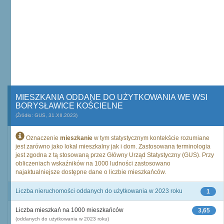
MIESZKANIA ODDANE DO UŻYTKOWANIA WE WSI
BORYSŁAWICE KOŚCIELNE
(Źródło: GUS, 31.XII.2023)
Oznaczenie
mieszkanie
w tym statystycznym kontekście rozumiane
jest zarówno jako lokal mieszkalny jak i dom. Zastosowana terminologia
jest zgodna z tą stosowaną przez Główny Urząd Statystyczny (GUS). Przy
obliczeniach wskaźników na 1000 ludności zastosowano
najaktualniejsze dostępne dane o liczbie mieszkańców.
Liczba nieruchomości oddanych do użytkowania w 2023 roku
1
Liczba mieszkań na 1000 mieszkańców
3,65
(oddanych do użytkowania w 2023 roku)