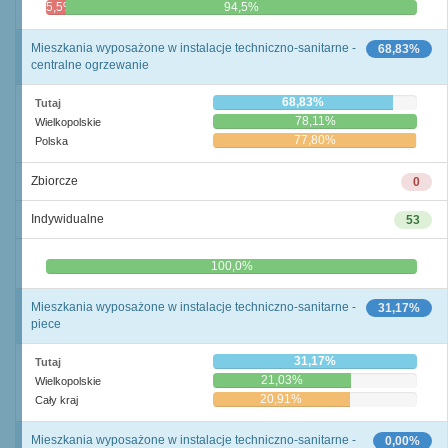
5,5%
94,5%
Mieszkania wyposażone w instalacje techniczno-sanitarne -
68,83%
centralne ogrzewanie
68,83%
Tutaj
78,11%
Wielkopolskie
77,80%
Polska
Zbiorcze
0
Indywidualne
53
0,0%
100,0%
Mieszkania wyposażone w instalacje techniczno-sanitarne -
31,17%
piece
31,17%
Tutaj
21,03%
Wielkopolskie
20,91%
Cały kraj
Mieszkania wyposażone w instalacje techniczno-sanitarne -
0,00%