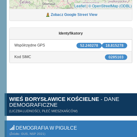
Leaflet
|
© OpenStreetMap (ODBL)
Zobacz Google Street View
Identyfikatory
Współrzędne GPS
52.240278
18.815278
Kod SIMC
0285103
WIEŚ BORYSŁAWICE KOŚCIELNE
- DANE
DEMOGRAFICZNE
(LICZBA LUDNOŚCI, PŁEĆ MIESZKAŃCÓW)
DEMOGRAFIA W PIGUŁCE
(Źródło: GUS, NSP 2021)