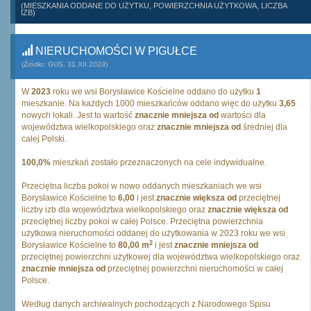
(MIESZKANIA ODDANE DO UŻYTKU, POWIERZCHNIA UŻYTKOWA, LICZBA
IZB)
NIERUCHOMOŚCI W PIGUŁCE
(Źródło: GUS, 31.XII.2023)
W
2023
roku we wsi Borysławice Kościelne oddano do użytku
1
mieszkanie. Na każdych 1000 mieszkańców oddano więc do użytku
3,65
nowych lokali. Jest to wartość
znacznie mniejsza od
wartości dla
województwa wielkopolskiego oraz
znacznie mniejsza od
średniej dla
całej Polski.
100,0%
mieszkań zostało przeznaczonych na cele indywidualne.
Przeciętna liczba pokoi w nowo oddanych mieszkaniach we wsi
Borysławice Kościelne to
6,00
i jest
znacznie większa od
przeciętnej
liczby izb dla województwa wielkopolskiego oraz
znacznie większa od
przeciętnej liczby pokoi w całej Polsce. Przeciętna powierzchnia
użytkowa nieruchomości oddanej do użytkowania w 2023 roku we wsi
2
Borysławice Kościelne to
80,00 m
i jest
znacznie mniejsza od
przeciętnej powierzchni użytkowej dla województwa wielkopolskiego oraz
znacznie mniejsza od
przeciętnej powierzchni nieruchomości w całej
Polsce.
Według danych archiwalnych pochodzących z Narodowego Spisu