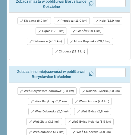
Zobacz miasta w pobliżu wsi Borysławice
Kościelne
Kłodawa (6,9 km)
Przedecz (11,9 km)
Koło (12,9 km)
Dąbie (17,0 km)
Grabów (18,4 km)
Dąbrowice (20,1 km)
Izbica Kujawska (20,4 km)
Chodecz (23,3 km)
Zobacz inne miejscowości w pobliżu wsi
Borysławice Kościelne
Wieś Borysławice Zamkowe (0,8 km)
Kolonia Byliczki (2,0 km)
Wieś Krzykosy (2,2 km)
Wieś Grodna (2,4 km)
Wieś Dąbrówka (2,5 km)
Wieś Bylice (2,8 km)
Wieś Złota (3,3 km)
Wieś Bylice-Kolonia (3,5 km)
Wieś Zabłocie (3,7 km)
Wieś Słupeczka (3,8 km)