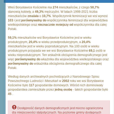
Wieś Borysławice Kościelne ma
274
mieszkańców, z czego
50,7%
stanowią kobiety, a
49,3%
mężczyźni. W latach 1998-2021 liczba
mieszkańców
zmalała
o
10,7%
. Współczynnik feminizacji we wsi wynosi
103
i jest
porównywalny do
współczynnika feminizacji dla województwa
wielkopolskiego oraz
nieznacznie mniejszy od
współczynnika dla całej
Polski.
59,1%
mieszkańców wsi Borysławice Kościelne jest w wieku
produkcyjnym,
20,4%
w wieku przedprodukcyjnym, a
20,4%
mieszkańców jest w wieku poprodukcyjnym. Na 100 osób w wieku
produkcyjnym przypada we we wsi Borysławice Kościelne
69,1
osób w
wieku nieprodukcyjnym. Ten wskaźnik obciążenia demograficznego jest
więc
porównywalny do
wkażnika dla województwa wielkopolskiego oraz
porównywalny do
wskażnika obciążenia demograficznego dla całej
Polski.
Według danych archiwalnych pochodzących z Narodowego Spisu
Powszechnego Ludności i Mieszkań w
2002
roku we wsi Borysławice
Kościelne było
117
gospodarstw domowych. Wśród nich dominowały
gospodarstwa zamieszkałe przez
jedną osobę
- takich gospodarstw było
45
.
Dostępność danych demograficznych jest mocno ograniczona
dla miejscowości statystycznych. Na poziomie gminy dostępnych