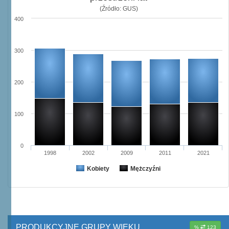
(Źródło: GUS)
400
300
200
100
0
1998
2002
2009
2011
2021
Kobiety
Mężczyźni
PRODUKCYJNE GRUPY WIEKU
%
123