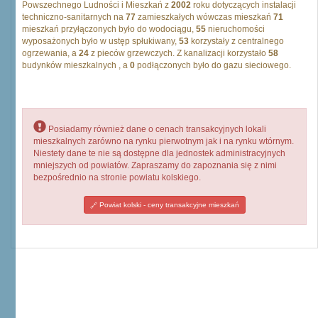
Powszechnego Ludności i Mieszkań z
2002
roku dotyczących instalacji
techniczno-sanitarnych na
77
zamieszkałych wówczas mieszkań
71
mieszkań przyłączonych było do wodociągu,
55
nieruchomości
wyposażonych było w ustęp spłukiwany,
53
korzystały z centralnego
ogrzewania, a
24
z pieców grzewczych. Z kanalizacji korzystało
58
budynków mieszkalnych , a
0
podłączonych było do gazu sieciowego.
Posiadamy również dane o cenach transakcyjnych lokali
mieszkalnych zarówno na rynku pierwotnym jak i na rynku wtórnym.
Niestety dane te nie są dostępne dla jednostek administracyjnych
mniejszych od powiatów. Zapraszamy do zapoznania się z nimi
bezpośrednio na stronie powiatu kolskiego.
Powiat kolski - ceny transakcyjne mieszkań