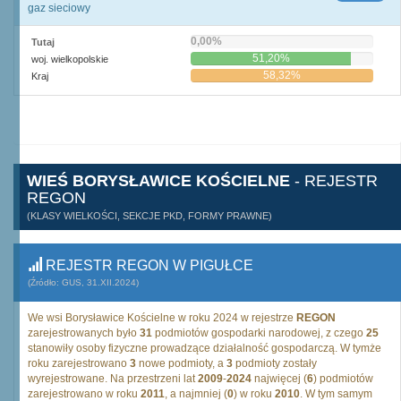
gaz sieciowy
0,00%
Tutaj
51,20%
woj. wielkopolskie
58,32%
Kraj
WIEŚ BORYSŁAWICE KOŚCIELNE
- REJESTR
REGON
(KLASY WIELKOŚCI, SEKCJE PKD, FORMY PRAWNE)
REJESTR REGON W PIGUŁCE
(Źródło: GUS, 31.XII.2024)
We wsi Borysławice Kościelne w roku 2024 w rejestrze
REGON
zarejestrowanych było
31
podmiotów gospodarki narodowej, z czego
25
stanowiły osoby fizyczne prowadzące działalność gospodarczą. W tymże
roku zarejestrowano
3
nowe podmioty, a
3
podmioty zostały
wyrejestrowane. Na przestrzeni lat
2009
-
2024
najwięcej (
6
) podmiotów
zarejestrowano w roku
2011
, a najmniej (
0
) w roku
2010
. W tym samym