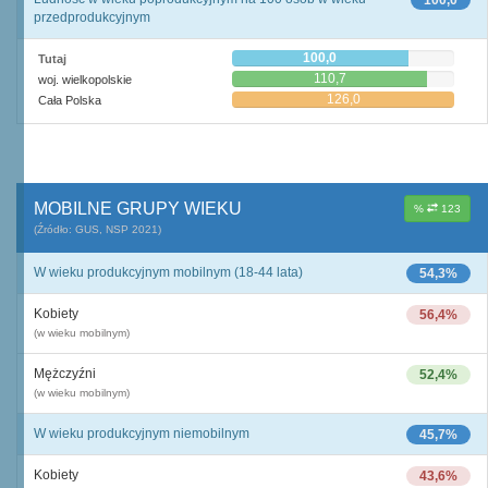
100,0
przedprodukcyjnym
100,0
Tutaj
110,7
woj. wielkopolskie
126,0
Cała Polska
MOBILNE GRUPY WIEKU
%
123
(Źródło: GUS, NSP 2021)
W wieku produkcyjnym mobilnym (18-44 lata)
54,3%
Kobiety
56,4%
(w wieku mobilnym)
Mężczyźni
52,4%
(w wieku mobilnym)
W wieku produkcyjnym niemobilnym
45,7%
Kobiety
43,6%