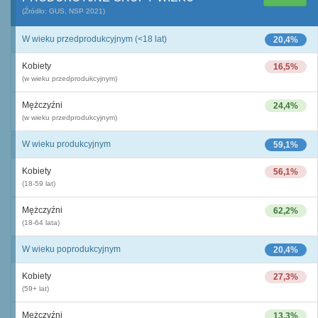
(Źródło: GUS, NSP 2021)
W wieku przedprodukcyjnym (<18 lat)
20,4%
Kobiety
16,5%
(w wieku przedprodukcyjnym)
Mężczyźni
24,4%
(w wieku przedprodukcyjnym)
W wieku produkcyjnym
59,1%
Kobiety
56,1%
(18-59 lat)
Mężczyźni
62,2%
(18-64 lata)
W wieku poprodukcyjnym
20,4%
Kobiety
27,3%
(59+ lat)
Mężczyźni
13,3%