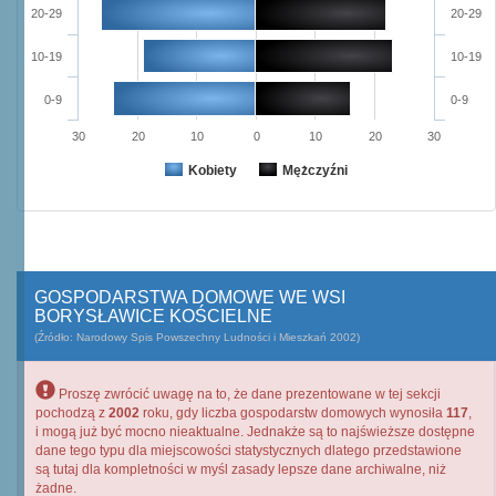
20-29
20-29
10-19
10-19
0-9
0-9
30
20
10
0
10
20
30
Kobiety
Mężczyźni
GOSPODARSTWA DOMOWE WE WSI
BORYSŁAWICE KOŚCIELNE
(Źródło: Narodowy Spis Powszechny Ludności i Mieszkań 2002)
Proszę zwrócić uwagę na to, że dane prezentowane w tej sekcji
pochodzą z
2002
roku, gdy liczba gospodarstw domowych wynosiła
117
,
i mogą już być mocno nieaktualne. Jednakże są to najświeższe dostępne
dane tego typu dla miejscowości statystycznych dlatego przedstawione
są tutaj dla kompletności w myśl zasady lepsze dane archiwalne, niż
żadne.